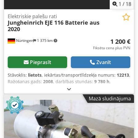
1
/
18
Elektriskie palešu rati
Jungheinrich
EJE 116 Batterie aus
2020
1 200 €
Nürtingen
1 375 km
Fiksēta cena plus PVN
Pieprasīt
Zvanīt
Stāvoklis:
lietots
, iekārtas/transportlīdzekļa numurs:
12213
,
Ražošanas gads:
2008
, darbības stundas:
9 780 h
,
celtspēja:
1 600 kg
, celšanas augstums:
200 mm
, kravas
smaguma centrs:
600 mm
, degvielas veids:
elektrisks
,
Mazā sludinājuma
masta veids:
cits
, būvniecības augstums:
1 330 mm
,
kopējais svars:
577 kg
, 5007021 Cedpfx Aoxubfzjn Ujha
Sērijas numurs: 90315321