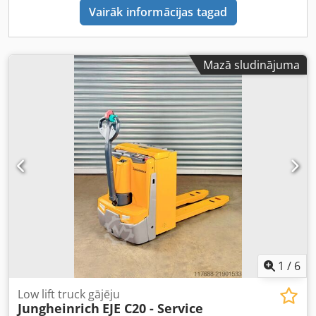
Vairāk informācijas tagad
Mazā sludinājuma
1
/
6
Low lift truck gājēju
Jungheinrich
EJE C20 - Service