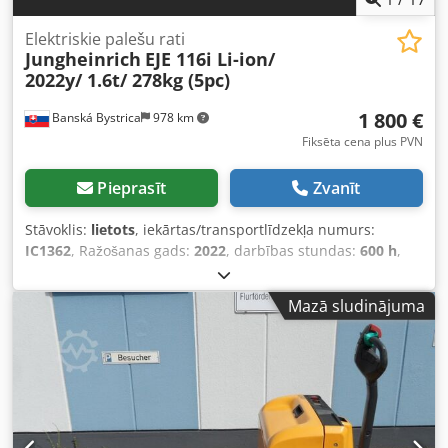
Elektriskie palešu rati
Jungheinrich
EJE 116i Li-ion/
2022y/ 1.6t/ 278kg (5pc)
1 800 €
Banská Bystrica
978 km
Fiksēta cena plus PVN
Pieprasīt
Zvanīt
Stāvoklis:
lietots
, iekārtas/transportlīdzekļa numurs:
IC1362
, Ražošanas gads:
2022
, darbības stundas:
600 h
,
celtspēja:
1 600 kg
, kopējais svars:
278 kg
, dzinēja tips:
Elektrisks, ražotājs: Jungheinrich Cedpfx Ansy Skcae Ujha
Mazā sludinājuma