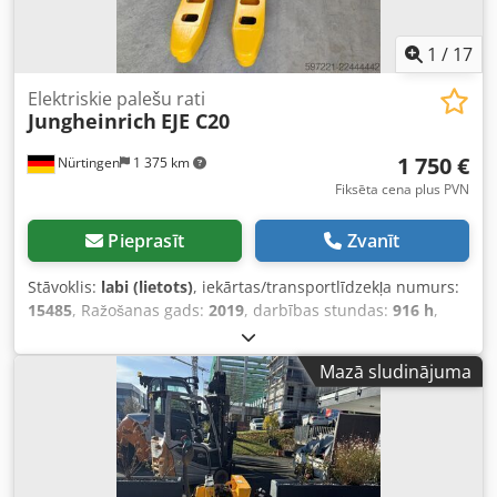
1
/
17
Elektriskie palešu rati
Jungheinrich
EJE C20
1 750 €
Nürtingen
1 375 km
Fiksēta cena plus PVN
Pieprasīt
Zvanīt
Stāvoklis:
labi (lietots)
, iekārtas/transportlīdzekļa numurs:
15485
, Ražošanas gads:
2019
, darbības stundas:
916 h
,
celtspēja:
2 000 kg
, celšanas augstums:
230 mm
, kravas
smaguma centrs:
575 mm
, degvielas veids:
elektrisks
,
Mazā sludinājuma
masta veids:
cits
, būvniecības augstums:
1 300 mm
, dakšu
garums:
1 150 mm
, kopējais svars:
513 kg
, 5232130
Cjdpfjzp Tp Isx An Ujha Sērijas numurs: 98234819