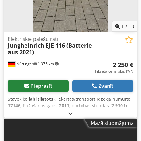
1
/
13
Elektriskie palešu rati
Jungheinrich
EJE 116 (Batterie
aus 2021)
2 250 €
Nürtingen
1 375 km
Fiksēta cena plus PVN
Pieprasīt
Zvanīt
Stāvoklis:
labi (lietots)
, iekārtas/transportlīdzekļa numurs:
17146
, Ražošanas gads:
2011
, darbības stundas:
2 910 h
,
celtspēja:
1 600 kg
, celšanas augstums:
220 mm
, kravas
smaguma centrs:
600 mm
, degvielas veids:
elektrisks
,
Mazā sludinājuma
masta veids:
cits
, būvniecības augstums:
1 300 mm
,
akumulatora spriegums:
24 V
, dakšu garums:
1 150 mm
,
kopējais svars:
541 kg
, 5178161 Sērijas numurs: 98030707