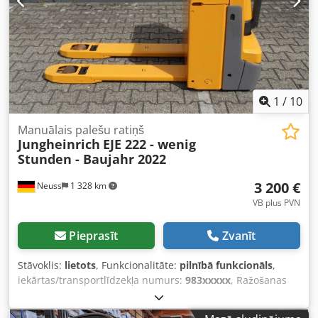
1
/
10
Manuālais palešu ratiņš
Jungheinrich
EJE 222 - wenig
Stunden - Baujahr 2022
3 200 €
Neuss
1 328 km
VB plus PVN
Pieprasīt
Zvanīt
Stāvoklis:
lietots
, Funkcionalitāte:
pilnībā funkcionāls
,
iekārtas/transportlīdzekļa numurs:
983xxxxx
, Ražošanas
gads:
2022
, darbības stundas:
1 888 h
, celtspēja:
2 200 kg
,
celšanas augstums:
122 mm
, degvielas veids:
elektrisks
,