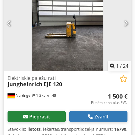
Sērijas numurs: 98133439 Informācija par akumulatoru:
24 V, 2TPzS, 250 Ah (ražots 2019. gadā).
1
/
24
Elektriskie palešu rati
Jungheinrich
EJE 120
1 500 €
Nürtingen
1 375 km
Fiksēta cena plus PVN
Pieprasīt
Zvanīt
Stāvoklis:
lietots
, iekārtas/transportlīdzekļa numurs:
16790
,