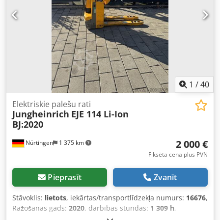
1
/
40
Elektriskie palešu rati
Jungheinrich
EJE 114 Li-Ion
BJ:2020
2 000 €
Nürtingen
1 375 km
Fiksēta cena plus PVN
Pieprasīt
Zvanīt
Stāvoklis:
lietots
, iekārtas/transportlīdzekļa numurs:
16676
,
Ražošanas gads:
2020
, darbības stundas:
1 309 h
,
celtspēja:
1 400 kg
, celšanas augstums:
200 mm
, kravas