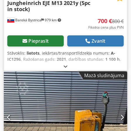
Jungheinrich
EJE M13 2021y (5pc
in stock)
700 €
Banská Bystrica
979 km
800 €
Fiksēta cena plus PVN
Pieprasīt
Zvanīt
Stāvoklis:
lietots
, iekārtas/transportlīdzekļa numurs:
A-
IC1296
, Ražošanas gads:
2021
, darbības stundas:
1 100 h
,
celtspēja:
1 300 kg
, degvielas veids:
elektrisks
, masta
veids:
cits
, 5186955 Codpozfgcasfx An Ueha Sērijas
Mazā sludinājuma
numurs: FN974327 Piedāvājam starptautiskus transporta
pakalpojumus / iespējama piegāde uz ārzemēm.