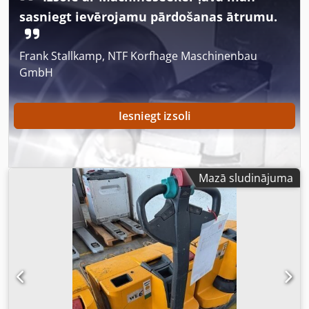
Sērijas numurs: 98194626 Informācija par akumulatoru:
sasniegt ievērojamu pārdošanas ātrumu.
24 V, 2 PzS, 250 Ah (ražots 2018. gadā)
Frank Stallkamp, NTF Korfhage Maschinenbau
GmbH
Iesniegt izsoli
Mazā sludinājuma