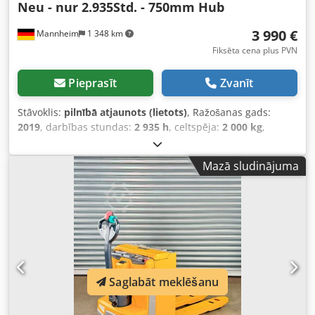
Neu - nur 2.935Std. - 750mm Hub
3 990 €
Mannheim
1 348 km
Fiksēta cena plus PVN
Pieprasīt
Zvanīt
Stāvoklis:
pilnībā atjaunots (lietots)
, Ražošanas gads:
2019
, darbības stundas:
2 935 h
, celtspēja:
2 000 kg
,
celšanas augstums:
750 mm
, kravas smaguma centrs:
575
mm
, degvielas veids:
elektrisks
, masta veids:
simplex
,
Mazā sludinājuma
būvniecības augstums:
1 300 mm
, akumulatora
spriegums:
24 V
, dakšu garums:
1 150 mm
, tukšais svars:
377 kg
, FRIEDMANN DARBAGĀJI PACĒLĀJI – PĀRPĀRBAUDĪTI
EKSPERTU IESAISTĪBĀ. PROFESIONĀĻIEM DARBĀ Mūsu
iekrāvēji tiek tehniski pārbūvēti atbilstoši FEM-4.004 un
aktuālajiem drošības standartiem – augstākās kvalitātes un
Jūsu drošības garantijai. Sākot no rāmja līdz
akumulatoram, ieskaitot piedziņu, bremzes, stūrēšanu un
Saglabāt meklēšanu
elektrosistēmu – katra mašīna tiek rūpīgi pārbaudīta un
atjaunota. ✔ Izgatavots Vācijā – ar atbildību un precizitāti