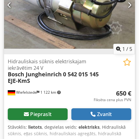
1
/
5
Hidrauliskais sūknis elektriskajam
iekrāvētim 24 V
Bosch Jungheinrich
0 542 015 145
EJE-KmS
650 €
Wiefelstede
1 122 km
Fiksēta cena plus PVN
Pieprasīt
Zvanīt
Stāvoklis:
lietots
, degvielas veids:
elektrisks
, Hidrauliskā
sūknis, eļļas sūknis, hidrauliskais agregāts, hidrauliskā