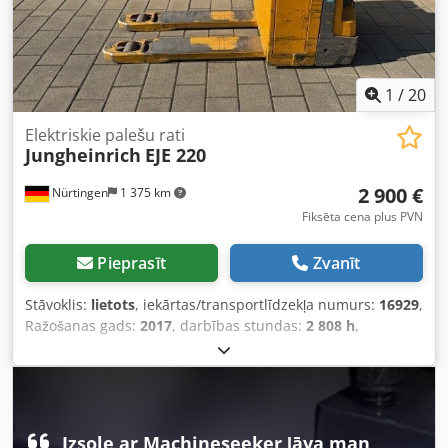
1
/
20
Elektriskie palešu rati
Jungheinrich
EJE 220
2 900 €
Nürtingen
1 375 km
Fiksēta cena plus PVN
Pieprasīt
Zvanīt
Stāvoklis:
lietots
, iekārtas/transportlīdzekļa numurs:
16929
,
Ražošanas gads:
2017
, darbības stundas:
2 808 h
,
celtspēja:
2 000 kg
, celšanas augstums:
220 mm
, kravas
smaguma centrs:
600 mm
, degvielas veids:
elektrisks
,
masta veids:
cits
, būvniecības augstums:
1 300 mm
,
akumulatora spriegums:
24 V
, dakšu garums:
1 150 mm
,
kopējais svars:
563 kg
, 5112784 Cedpfoyv S Rtsx An Ujha
Izsole ar Machineseeker ļāva man