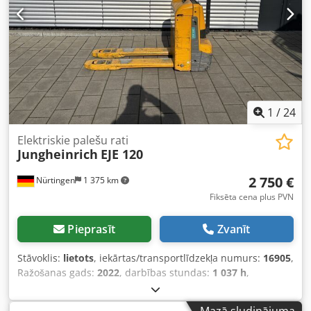
1
/
24
Elektriskie palešu rati
Jungheinrich
EJE 120
2 750 €
Nürtingen
1 375 km
Fiksēta cena plus PVN
Pieprasīt
Zvanīt
Stāvoklis:
lietots
, iekārtas/transportlīdzekļa numurs:
16905
,
Ražošanas gads:
2022
, darbības stundas:
1 037 h
,
celtspēja:
2 000 kg
, celšanas augstums:
220 mm
, kravas
smaguma centrs:
600 mm
, degvielas veids:
elektrisks
,
Mazā sludinājuma