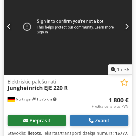
Csdpfxjzfdrxs An Ujha Akumulatora dati: 24 V, 2 PzS,
250 Ah (ražots 2021. gadā)
1
/
36
Elektriskie palešu rati
Jungheinrich
EJE 220 R
1 800 €
Nürtingen
1 375 km
Fiksēta cena plus PVN
Pieprasīt
Zvanīt
Stāvoklis:
lietots
, iekārtas/transportlīdzekļa numurs:
15777
,