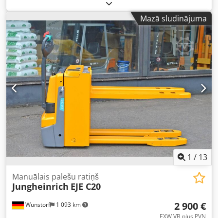
sūknis, elektromotors, līdzstrāvas motors, piedziņas
motors, hidrauliskā zobratu sūknis, stūres sūknis Cedpeizc
Mazā sludinājuma
Dmefx An Usha -Ražotājs: Bosch, hidrauliskā sūkņa
agregāts no Jungheinrich komplektētāja ratiņa, tips EJE-
KmS -Hidrauliskā sūknis: tips -ar: tvertni un vadības vārstu
-Izmēri: 180/160/H370 mm -Svars: 11 kg
1
/
13
Manuālais palešu ratiņš
Jungheinrich
EJE C20
2 900 €
Wunstorf
1 093 km
EXW VB plus PVN