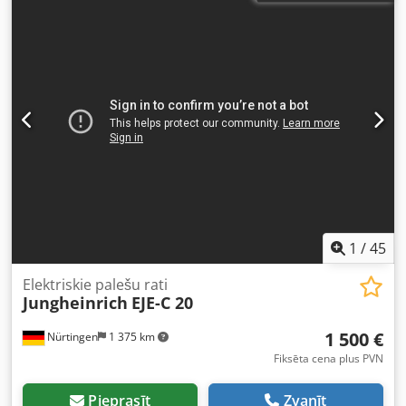
1
/
45
Elektriskie palešu rati
Jungheinrich
EJE-C 20
1 500 €
Nürtingen
1 375 km
Fiksēta cena plus PVN
Pieprasīt
Zvanīt