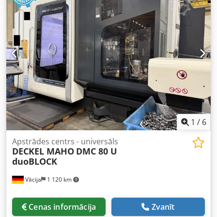
1
/
6
Apstrādes centrs - universāls
DECKEL MAHO
DMC 80 U
duoBLOCK
Vācija
1 120 km
Cenas informācija
Zvanīt