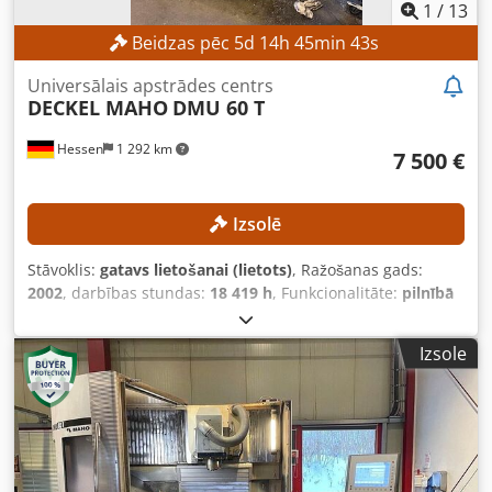
1
/
13
Beidzas pēc
5
d
14
h
45
min
41
s
Universālais apstrādes centrs
DECKEL MAHO
DMU 60 T
Hessen
1 292 km
7 500 €
Izsolē
Stāvoklis:
gatavs lietošanai (lietots)
, Ražošanas gads:
2002
, darbības stundas:
18 419 h
, Funkcionalitāte:
pilnībā
funkcionāls
, X assis pārvietošanās distance:
630 mm
, Y ass
pārvietošanās attālums:
560 mm
, Z ass pārvietošanās
Izsole
attālums:
560 mm
, apstrādājamā sagataves svars (maks.):
350 kg
, instrumentu magazīna slotu skaits:
24
, Nav
noteiktas minimālās cenas – garantēta pārdošana par
visaugstāko cenu! TEHNISKIE DATI X assas gājiens: 630 mm
Y assas gājiens: 560 mm Z assas gājiens: 560 mm
Instrumentu magazīnas vietas: 24 Instrumentu