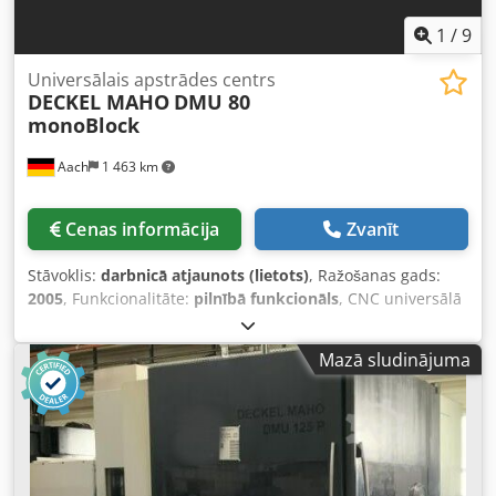
skaidu konvejeru, rotējošu skata logu (RotoClear) un Blum
lāzera instrumentu mērīšanas sistēmu darba zonā.
1
/
9
Chsdpfx Agjznffrjyea
Universālais apstrādes centrs
DECKEL MAHO
DMU 80
monoBlock
Aach
1 463 km
Cenas informācija
Zvanīt
Stāvoklis:
darbnicā atjaunots (lietots)
, Ražošanas gads:
2005
, Funkcionalitāte:
pilnībā funkcionāls
, CNC universālā
frēzēšanas un urbšanas iekārta DECKEL MAHO DMU 80
monoBlock Ar Heidenhain iTNC 530 vadības sistēmu
Mazā sludinājuma
Izgatavošanas gads: 2005 Pārvietošanās ceļi: X 980 Y 630 Z
630 Apgriezienu diapazons: 0 – 18 000 apgr./min
bezpakāpju (HSK 63) Ar šādu aprīkojumu: Fiksēts leņķa
galds 1250 mm x 700 mm stiprināšanas laukums Chjdpoy
A Sf Rofx Agyoa Heidenhain 3D mērīšanas zonde
Instrumentu mērīšana darba zonā ar BLUM lāzeru