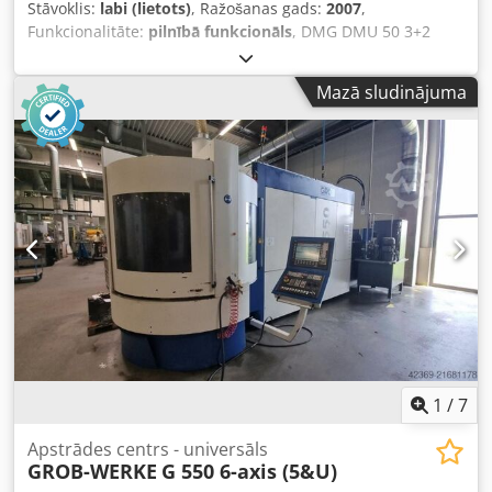
Stāvoklis:
labi (lietots)
, Ražošanas gads:
2007
,
Funkcionalitāte:
pilnībā funkcionāls
, DMG DMU 50 3+2
assis VĀRPSTA pārbaudīta un atjaunota 2026. gada 01.
Vadības sistēma Heidenhain iTNC 530 Darba stundas: 11
Mazā sludinājuma
275 stundas Programma: X ass – gājiens 500 mm Y ass –
gājiens 450 mm Z ass – gājiens 400 mm Vadības sistēma
iTNC 530 Heidenhain Griešanās ātruma diapazons –
galvenā vārpsta 20–10 000 apgr./min. Instrumenta turētājs
SK 40 DIN 69871 Darba virsmas izmērs 700 x 500 mm
Maks. darba virsmas slodze 500 kg Chedpeza T A Dofx
Agysa T veida rievas 7 x 14 x 63 mm Instrumentu vietu
skaits 30 Maks. instrumenta svars 6 kg Ātrgaitas režīms 24
m/min Padeves spēks 4,5 kN Padeves ātrums 1–24 000
mm/min Kopējā jaudas patēriņš 26 kVA Mašīnas svars
apmēram 4,5 t Nepieciešamā platība apmēram 4,5 x 3,5 x
2,3 m Skrāpstu transportieris Rokas ritenis Mērīšanas
zonde Dzesēšanas šķidruma pistole Pieejama nekavējoties
1
/
7
Apstrādes centrs - universāls
GROB-WERKE
G 550 6-axis (5&U)