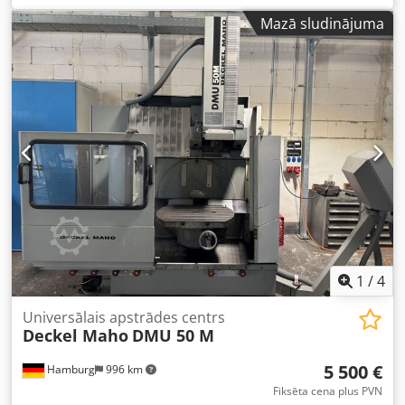
Steute, drošības kāju slēdzis ar 1 pedāli -Tips: GFS
Mazā sludinājuma
1SD1Övd -Artikula numurs: 81.2.25.001 -Metāla korpuss: ar
aizsargkorpusu, alumīnija liešana -Izmēri: 300/160/A135
mm -Svars: 1,2 kg
1
/
4
Universālais apstrādes centrs
Deckel Maho
DMU 50 M
5 500 €
Hamburg
996 km
Fiksēta cena plus PVN