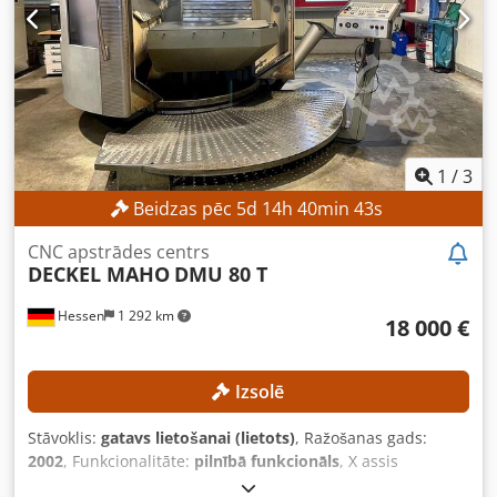
stiprinājums: SK 40 C assas rotācijas diapazons: 360°
Darba virsmas izmērs: 600 x 1000 mm Csdpfx
Agozpxdwjyeha Darba virsmas diametrs: 600 mm Darba
virsmas maksimālā slodze: 350 kg Darba virsmas svars: 800
kg T veida rievu skaits: 8 / 1 T veida rievu platums: 14 H12 /
14 H7 T veida rievu attālums: 63 mm IERĪCES DETAĻAS
Assu skaits: 5 (3+2) APRĪKOJUMS NC vadāma, grozāmā
frēzgalva (B ass) NC rotējošais darba virsma, integrēta
1
/
3
statiskajā darba virsmā (C ass)
Beidzas pēc
5
d
14
h
40
min
41
s
CNC apstrādes centrs
DECKEL MAHO
DMU 80 T
Hessen
1 292 km
18 000 €
Izsolē
Stāvoklis:
gatavs lietošanai (lietots)
, Ražošanas gads:
2002
, Funkcionalitāte:
pilnībā funkcionāls
, X assis
pārvietošanās distance:
880 mm
, Y ass pārvietošanās