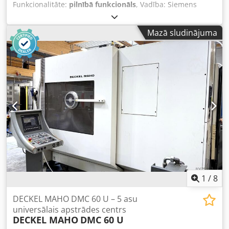
Funkcionalitāte:
pilnībā funkcionāls
, Vadība: Siemens
840D-SL Instrumentu vietas: 160 Instrumenta stiprinājums:
HSK 63 Vārpstas apgriezieni: 10 000 min-1 / 242 Nm
Mazā sludinājuma
Paletes izmērs: 630×500 mm Chedpfezrl Dpsx Agysa Palešu
skaits: 2 X ass: 800 mm Y ass: 800 mm Z ass: 1000 mm
Maks. galda slodze: 1000 kg
1
/
8
DECKEL MAHO DMC 60 U – 5 asu
universālais apstrādes centrs
DECKEL MAHO
DMC 60 U