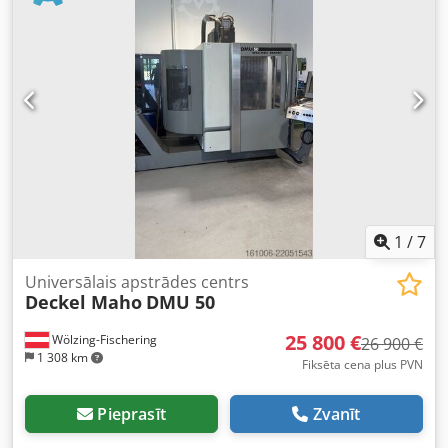
kontrolieru ražotājs:
Siemens
, kontroliera modelis:
840D
,
rotējošā galda diametrs:
800 mm
, vārpstas ātrums (maks.):
14 000 apgr./min
, dzesēšanas šķidruma padeve:
20
stieple
, ieejas spriegums:
400 V
, DMU 70 3+2 asis Iekārta
šobrīd tiek atjaunota. Jauns vārpsta Y & Z ass vadotnes
jaunas Chedpfsyx Am Rox Agyja Harmonikas pārsegi Skata
stikli Izmērīta ar BallBar (iekļauts protokols) Siemens 840D
ar Shopmill - Manuālā rokturis 14 000 apgr./min SK40
vārpsta 30 pozīciju instrumentu maiņas sistēma Iekšējā
dzesēšana 20 bāri 600 l tvertne ar lentveida filtru Skavu
transports Kabīnes jumts Mērstacija Mazgāšanas pistole
Darbības režīms 4 Dokumentācija Pieejams no 04/2026
1
/
7
Universālais apstrādes centrs
Deckel Maho
DMU 50
25 800 €
Wölzing-Fischering
26 900 €
1 308 km
Fiksēta cena plus PVN
Pieprasīt
Zvanīt