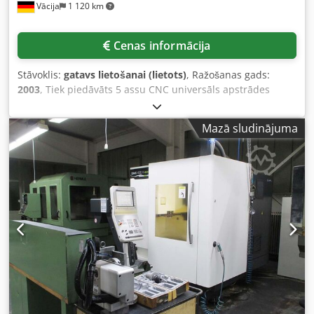
Vācija
1 120 km
Cenas informācija
Stāvoklis:
gatavs lietošanai (lietots)
, Ražošanas gads:
2003
, Tiek piedāvāts 5 assu CNC universāls apstrādes
centrs no Deckel Maho, komplektā ar Interlit kompaktu
filtru iekārtu, kas paredzēta dzesēšanas-smērvielu
Mazā sludinājuma
apgādei. 1) 5 assu CNC universāls apstrādes centrs Deckel
Maho DMU 70 eV, izgatavošanas gads: 2003, kustību
diapazons X/Y/Z: 750 mm/600 mm/520 mm, B asis: apm.
180°, C asis: 360°, ātrgaitas režīms X/Y/Z: 50 m/min,
padeve: apm. 20 m/min, maksimālā vārpstas ātrums: apm.
18000 apgr./min, vārpstas jauda: apm. 25 kW, maksimālā
nominālā jauda: apm. 35 kW, vārpstas griezes moments:
apm. 87 Nm, instrumentu turētājs: SK40, darba virsmas
izmēri X/Y: apm. 700 mm/500 mm, maksimālā darba
virsmas slodze: apm. 200 kg, instrumentu magazīna
ietilpība: 32, svars: apm. 8500 kg. 2) Interlit kompaktu filtru
iekārta SUK 200-900, izgatavošanas gads: 2003, pasūtījuma
numurs: 1222-605, filtra laukums: 0,2 m², ietilpība: 900 l.