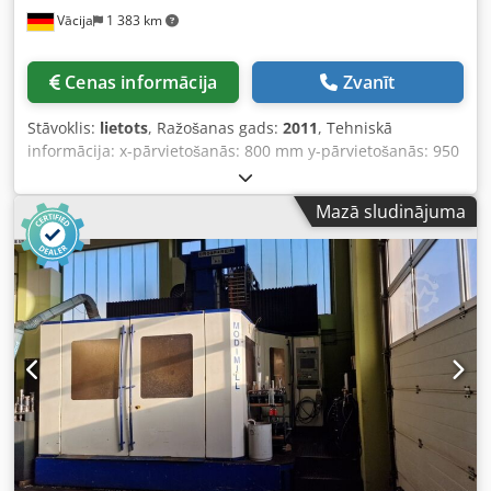
Vācija
1 383 km
Cenas informācija
Zvanīt
Stāvoklis:
lietots
, Ražošanas gads:
2011
, Tehniskā
informācija: x-pārvietošanās: 800 mm y-pārvietošanās: 950
mm z-pārvietošanās: 1020 mm Vadība: Sinumerik 840D sl
MDynamics Operate Apgriezieni: 10 000 apgr./min
Mazā sludinājuma
Vārpstas jauda: 26/20 kW Vārpstas griezes moments:
340/262 Nm Instrumenta stiprinājums: HSK-A 100
Instrumentu maiņas ierīce: 120 pozīcijas (2x60) Paletētājs
(paliktņu maiņas sistēma) 2x: 630 x 630 mm Galda
noslodze: 800 kg Iekārtas svars apm.: 20 t Uzstādīšanas
izmēri apm.: 3,3 x 6,15 x 3,2 m 6 asu sinhronā horizontālā
apstrādes centrs ar vadāmu rotācijas-šūpojamā galdu (A/B
ass) B-assē ir 180° šūpojamais diapazons, tas ļauj
apstrādāt detaļu apgrieztā pozīcijā, skaidas brīvi nobirst uz
leju. U-ass = CNC vadīta instrumenta radiālā kustība, kas
ļauj dažādu urbuma diametru apstrādi ar vienu
instrumentu vienā ciklā. Divkāršs paliktņu maiņas