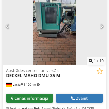
stundas apm. 27.834 h vārpstas stundas apm. 12.357 h
Mūsuprāt, iekārta ir labā lietotā stāvoklī un var tikt
apskatīta pieslēgtā stāvoklī pēc iepriekšējas vienošanās.
Tehniskās īpašības un aprīkojums: - NC-grozāmā galva -
Apgrozāmais galds - Bezvadu mērīšanas zonde - Tiešās
pozīcijas noteikšanas sistēma Chsdpfx Aezman Ejgyoa - IKZ
40 bar Piederumi, attēlotie darbarīki un stiprināšanas
elementi tiek iekļauti tikai tad, ja tas ir norādīts papildu
informācijā. Izmaiņas un tehniskās specifikācijas kļūdas, kā
arī starppārdošana ir iespējama!
1
/
10
Apstrādes centrs - universāls
DECKEL MAHO
DMU 35 M
Vācija
1 120 km
Cenas informācija
Zvanīt
Stāvoklis:
gatavs lietošanai (lietots)
, Ražotājs: DECKEL