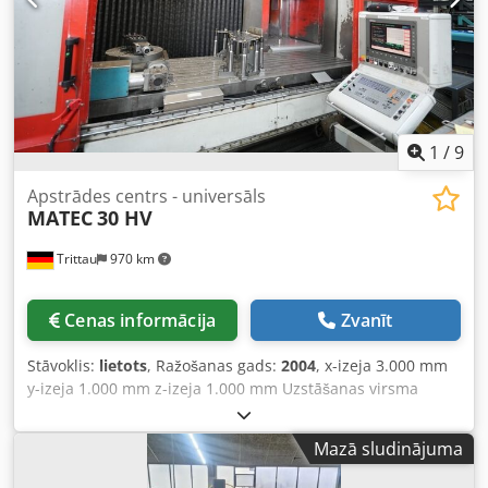
vārpstas SK-50 ar 5000 apgr./min Csdpfxovwgphj Agyeha
HSK 63 ar 18000 apgr./min - Rotējošais galds 2200 x 1800
mm
1
/
9
Apstrādes centrs - universāls
MATEC
30 HV
Trittau
970 km
Cenas informācija
Zvanīt
Stāvoklis:
lietots
, Ražošanas gads:
2004
, x-izeja 3.000 mm
y-izeja 1.000 mm z-izeja 1.000 mm Uzstāšanas virsma
1.035 x 3.500 mm Vadība: Heidenhain 530i Apgrozāmais
galds Ø500 mm / 360° mm/° NC-grozāmā galva +/-90°
Mazā sludinājuma
Vārpstas apgriezieni 9.000 apgr./min Instrumentu patrona
SK 40 Instrumentu vietu skaits: 48 pozīcijas ieslēgšanas