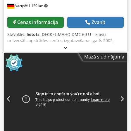
Vācija
1 120 km
Cenas informācija
Zvanīt
Stāvoklis:
lietots
, DECKEL MAHO DMC 60 U – 5 asu
universāls apstrādes centrs, izgatavošanas gads 2002,
darbības diapazons 600 x 700 x 600 mm, ātrgaitas līdz 40
m/min. Motora vārpsta ar 12 000 apgr./min un
Mazā sludinājuma
instrumenta turētāja SK 40 DIN 69871 jauda ir 28 kW (40 %
ED) / 19 kW (100 % ED), un tā atrodas automatiskā
universālā rotējošā frēzgalviņā ar kontrolētu B asi, kas kopā
ar NC rotējošo galdu nodrošina pilnu 5 asu apstrādi.
Vadības ierīce Siemens SINUMERIK 840D – 3D trajektorijas
vadība. Rotējošo paleteņu maiņas ierīce ar 2 paletēm 630 x
500 mm, katra sver 600 kg, kā arī hidrauliskā spīļu sistēma,
lai savienotu hidrauliski vadāmus spīļu ierīces ar rotējošo
galdu un paletēm. Instrumentu magazīna ietilpība ir 60
pozīcijas SK 40, un tajā ir horizontāls dubultā satvērēja
maiņas mehānisms. Aprīkots ar iekšējo dzesēšanas
šķidruma padevi un 900 l dzesēšanas šķidruma tvertni,