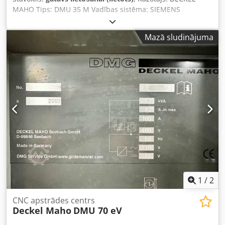
MAHO Tips: DMU 35 M Vadības sistēma: SIEMENS
Sinumerik 840D Mašīnas svars (aptuveni): 1,8 t
Instrumentu turētājs: SK 40 X ass: 350 mm Y ass: 240 mm Z
Mazā sludinājuma
ass: 340 mm Griešanās ātruma diapazons: 20–6300
apgr./min. Maksimālā darbgaldas slodze: 100 kg
Nepieciešamā telpa (aptuveni): 2,0 × 1,6 × 2,1 m
Darbgaldas izmērs: 400 x 280 mm Cedjzru Nhspfx Agysha
1
/
2
CNC apstrādes centrs
Deckel Maho
DMU 70 eV