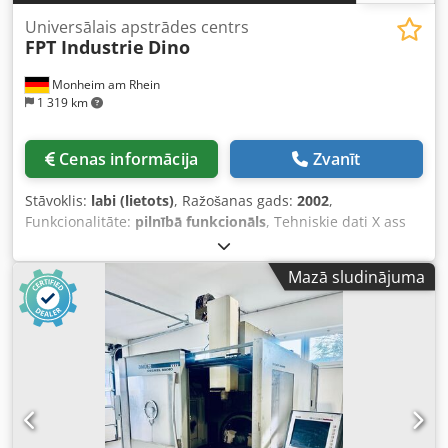
Universālais apstrādes centrs
FPT Industrie
Dino
Monheim am Rhein
1 319 km
Cenas informācija
Zvanīt
Stāvoklis:
labi (lietots)
, Ražošanas gads:
2002
,
Funkcionalitāte:
pilnībā funkcionāls
, Tehniskie dati X ass
gājiens 2800 mm Y ass gājiens 2200 mm Z ass gājiens 800
mm Vadības sistēma Heidenhain iTNC 530 Darba virsmas
Mazā sludinājuma
izmērs 3000 x 1200 mm Instrumenta stiprinājums HSK-A-
63 Vārpstas apgriezienu skaits 18000 apgr./min. Dzinēja
jauda 18 kW Barošanas ātruma diapazons 35000 mm/min
Kopējā nepieciešamā jauda 68,7 kW Mašīnas svars apm. t
Nepieciešamā telpa apm. 12,4 x 3,5 x 4,6 m Papildu
informācija FPT DINO ir 5 assu portāla frēzmašīna, kas
paredzēta lielu detaļu precīzai apstrādei. Csdpfxjzrucho
Agysha Ar šķērsvirziena gājienu 2200 mm un ātrgaitas