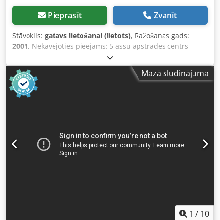
Pieprasīt
Zvanīt
Stāvoklis:
gatavs lietošanai (lietots)
, Ražošanas gads:
2001
, Nekavējoties pieejams: 5 assu apstrādes centrs
Deckel Maho Tips DMU 50 M Ražošanas gads 2001 Vadības
sistēma Heidenhain TNC 124 5 asis (3 + 2) Manuāla
Mazā sludinājuma
rotējošā ass ar B un C rotējošo galdu Asis B un C tiek
parādītas vadības sistēmā Chjdezrb Abepfx Agyoa Galds
700 x 500 mm Gājieni X/Y/Z 500 / 400 / 400 mm Galdā
pieļaujamā slodze 200 kg Vārpsta SK 40 Vārpstas
apgriezieni 20 – 4500 apgr./min. Piedziņas jauda 9 / 13 kW
Rotācijas diapazons C 360 grādi Noliekšanas diapazons
+95 / -10 grādi Padziļināšanas ātrums līdz 5000 mm/min.
Vārpstas apgriezieni 20 – 4500 apgr./min. Svars 3 tonnas
Dzesēšanas sistēma Cena 5500 eiro (bez PVN), pieejams
uzreiz.
1
/
10