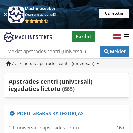
Machineseeker
Uz lietotni
Bezmaksas veikalā
Pārdot
Meklēt
/ ... / Lietots apstrādes centri (universāli)
Apstrādes centri (universāli)
iegādāties lietotu
(665)
POPULāRāKāS KATEGORIJAS
Citi universālie apstrādes centri
167