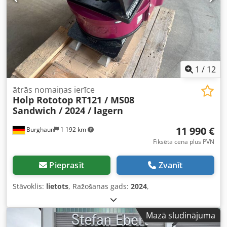
1
/
12
ātrās nomaiņas ierīce
Holp Rototop RT121 / MS08
Sandwich / 2024 / lagern
11 990 €
Burghaun
1 192 km
Fiksēta cena plus PVN
Pieprasīt
Zvanīt
Stāvoklis:
lietots
, Ražošanas gads:
2024
,
Mazā sludinājuma