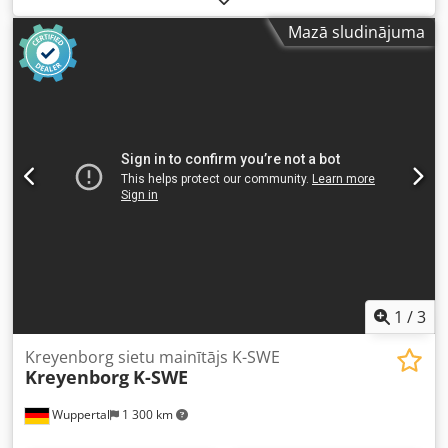
vienvirzuļa sieta mainītājs no Nordson / Kreyenborg
Mazā sludinājuma
zīmola. Iekārta ir ideāli piemērota ekstrūzijas līnijām, un to
var izmantot gan kā klasisko sieta mainītāju, gan kā
palaides vārstu. Tehniskie dati: • Sieta laukums: 27 mm
(skatīt foto) Dcjdpfjwb Dc Sex Af Aek • Izpildījums:
hidrauliskais, ar hidraulisko cilindru Papildus iespējams
iegādāties: hidraulikas stacija Stāvoklis: • Iekārta ir
pārbaudīta un pilnībā darba kārtībā • Ideāls kā izdevīgs
risinājums palaides vai tīrīšanas procesiem
1
/
3
Kreyenborg sietu mainītājs K-SWE
Kreyenborg
K-SWE
Wuppertal
1 300 km