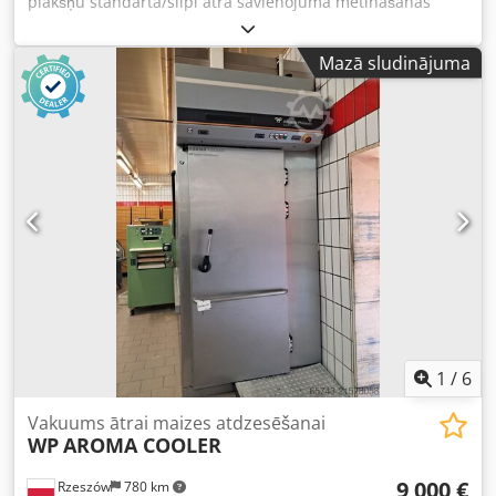
plākšņu standarta/slīpi ātrā savienojuma metināšanas
ausis ekskavatoriem. Hardox 400. Cena ar PVN: CW00 – 36
€, CW05 – 115 €, CW10 – 174 €, CW20 – 335 €, CW30 – 400
Mazā sludinājuma
€, CW40 – 410 €, DCW05 – 97 €, DCW10 – 190 €, DCW40 –
410 €, XCW00 – 30 €, XCW05 – 100 €, XCW10 – 120 €, XCW40
– 610 €. Urbuma diametrs 30–60 mm, R 30–60 mm,
attālums starp urbumu un āķi 150–475 mm. SIA Pieper,
Nijkerkerstraat 71, 3882 PD Putten (Gelderlande). Dedpsf
Tny Sjfx Af Ajck
1
/
6
Vakuums ātrai maizes atdzesēšanai
WP
AROMA COOLER
9 000 €
Rzeszów
780 km