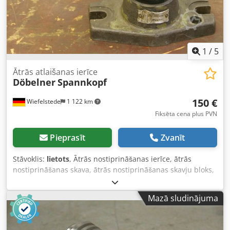
1
/
5
Ātrās atlaišanas ierīce
Döbelner
Spannkopf
150 €
Wiefelstede
1 122 km
Fiksēta cena plus PVN
Pieprasīt
Zvanīt
Stāvoklis:
lietots
, Ātrās nostiprināšanas ierīce, ātrās
nostiprināšanas skava, ātrās nostiprināšanas skavju bloks,
urbšanas ierīce, mašīnas vices, urbjmašīnas vices -
Fiksācijas bukses diametrs: Ø 9 mm - Izmēri: 180/420/A120
Mazā sludinājuma
mm - Svars: 5 kg Dcsdpeb Hd Uhjfx Af Ask