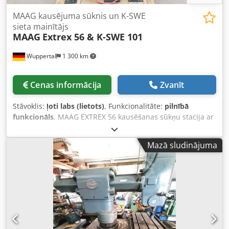
MAAG kausējuma sūknis un K-SWE
sieta mainītājs
MAAG
Extrex 56 & K-SWE 101
Wuppertal
1 300 km
Cenas informācija
Zvanīt
Stāvoklis:
ļoti labs (lietots)
, Funkcionalitāte:
pilnībā
funkcionāls
, MAAG EXTREX 56 kausēšanas sūkņu stacija ar
Kreyenborg K-SWE 101 sieta maiņierīci Pilnībā samontēta
kausēšanas sūkņu stacija, kas sastāv no MAAG EXTREX 56
Mazā sludinājuma
kausēšanas sūkņa un Kreyenborg K-SWE 101 divvirzuļu
sieta maiņierīces. Iekārta ir jau mehāniski pielāgota,
montēta uz kopēja pamatrāmja un ir nekavējoties gatava
lietošanai. Dodpfx Aszpw Sasf Aock Piegādes
komplektācija: * MAAG EXTREX 56 kausēšanas sūknis *
Piedziņas bloks, ieskaitot pārnesumkārbu, kardāna vārpstu
un motoru * Pilnīga kausēšanas sūkņa apkures sistēma *
Kreyenborg K-SWE 101 divvirzuļu sieta maiņierīce *