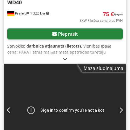
WD40
75 €
Krefeld
1 322 km
95 €
EXW Fiksēta cena plus PVN
Pieprasīt
Stāvoklis:
darbnicā atjaunots (lietots)
, Vienības īpašā
cena: PARAT ātrās maiņas metālapstrādes turētāju
uzgaļiem raksturīga augsta pozicionēšanas un
atkārtojamības precizitāte. Šīs virpas tērauda turētāju
Mazā sludinājuma
ligzdas ir ļoti stabilas un ar zemu vibrāciju līmeni. Virpas
tērauda turētāja balsts, pamata izmērs = "WD" Turētājs
virpas tēraudam, max augstums: 40 mm–45 mm Ražotājs:
PARAT, AXA, Garums: apm. 150 mm Attēli: 1801_01_01
(Noliktavā 1 gab.) Tērauda turētāja ligzda WD40 = 40x150
mm DHL paku piegāde Vācijā: 9,00 € Dsdjhtvqpepfx Af Aeck