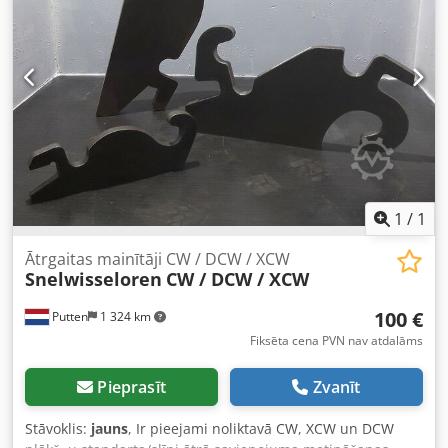
1
/
1
Ātrgaitas mainītāji CW / DCW / XCW
Snelwisseloren
CW / DCW / XCW
100 €
Putten
1 324 km
Fiksēta cena PVN nav atdalāms
Pieprasīt
Zvanīt
Stāvoklis:
jauns
, Ir pieejami noliktavā CW, XCW un DCW