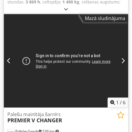
stundas:
3 869 h
, celtspēja:
1 400 kg
, celšanas augstums:
2 350 mm
, degvielas veids:
elektrisks
, masta veids:
duplekss
, būvniecības augstums:
2 000 mm
, Opcijas: ĻOTI
Mazā sludinājuma
unikāls PLATSLIEŽU modelis aprīkots ar PALETES
mainītāju!! = Izkliedētājs / Rotators / Skava (Diapazons no
560 līdz 1700 mm) – Proporcionāli celšanas un nolaišanas
vārsti – Attālums starp atbalsta kājām 1280 MM!!
Dcedpfxezq Uhno Af Ajk
1
/
6
Palešu mainītāja šarnīrs
PREMIER
V CHANGER
Polków-Sagały
539 km