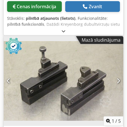
Cenas informācija
Zvanīt
Stāvoklis:
pilnībā atjaunots (lietots)
, Funkcionalitāte:
pilnībā funkcionāls
, Dažādi Kreyenborg dubultvirzuļu sietu
maiņas iekārtas - Nepārtraukts sietu maiņas aparāts -
Atpakaļmazgāšanas filtrs - Pieejami nekavējoties, pēc
Mazā sludinājuma
vēlēšanās arī ar vadības iekārtu un hidraulisko agregātu.
Dsdsh Itl Sopfx Af Aock Lūdzam norādīt vēlamo jaudu un
apstrādājamo materiālu pie pieprasījuma, lai mēs varētu
piedāvāt jums atbilstošu filtru.
1
/
5