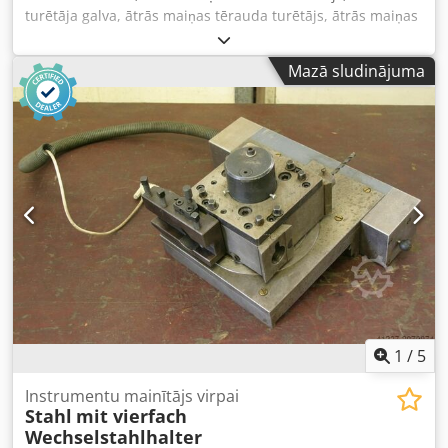
turētāja galva, ātrās maiņas tērauda turētājs, ātrās maiņas
urbšanas tērauda turētājs, ātrās maiņas urbšanas stieņa
turētājs, ātrās maiņas virpošanas tērauda turētājs - Ātrās
Mazā sludinājuma
maiņas urbšanas stieņa turētājs: DB 2004 - Stiprinājuma
izmēri: skatīt fotoattēlus Dedpfegrlptjx Af Aeck -
Saspringuma diametrs: 55 mm - Saspringuma garums: 220
mm - Izmēri: 220/140/H130 mm - Svars: 9,2 kg
1
/
5
Instrumentu mainītājs virpai
Stahl
mit vierfach
Wechselstahlhalter