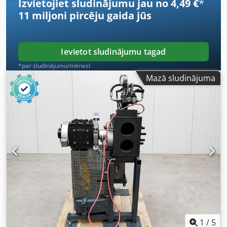
Izvietojiet sludinājumu jau no 4,49 €
*
11 miljoni pircēju
gaida jūs
Ievietot sludinājumu tagad
*par sludinājumu/mēnesī
Mazā sludinājuma
1
/
5