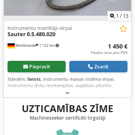
1
/
13
Instrumentu mainītājs virpai
Sauter
0.5.480.020
1 450 €
Wiefelstede
1 122 km
Fiksēta cena plus PVN
Pieprasīt
Zvanīt
Stāvoklis:
lietots
, Instrumentu maiņas sistēma virpai,
instrumentu disku revolvergalva, augšējais atbalsts,
augšējā sliede, bezdelīgas astes vadotne - piemērots līdz 6
instrumentiem - Maiņas sistēma no Gildemeister CNC
virpas, modelis: NEF 560 Dcedpfx Afodkx Tbs Aok - Centra
UZTICAMĪBAS ZĪME
augstums: 105 mm - Virpošanas naža turētāja izmērs: 25 x
25 x 100 mm - Pieejams daudzums: 2 gabali - Cena
Machineseeker sertificēti tirgotāji
norādīta par vienu gabalu - Izmēri: 315/315/A380 mm -
Svars: 87 kg