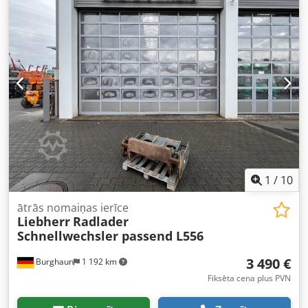
1
/
10
ātrās nomaiņas ierīce
Liebherr
Radlader
Schnellwechsler passend L556
3 490 €
Burghaun
1 192 km
Fiksēta cena plus PVN