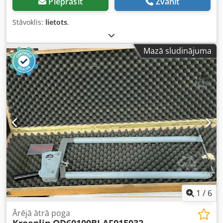
Pieprasīt
Zvanīt
Stāvoklis:
lietots
,
Mazā sludinājuma
1
/
6
Ārējā ātrā poga
Kroeplin
OD60100BJ AF01E032