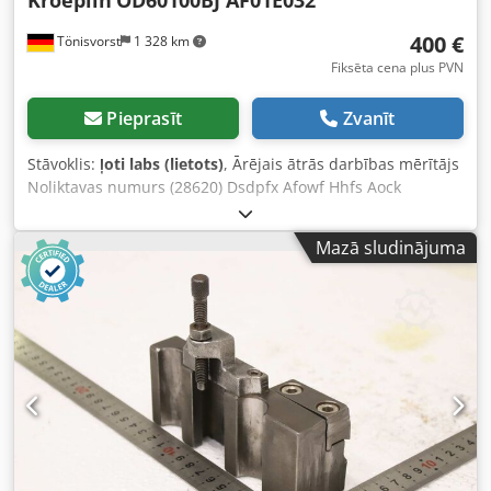
400 €
Tönisvorst
1 328 km
Fiksēta cena plus PVN
Pieprasīt
Zvanīt
Stāvoklis:
ļoti labs (lietots)
, Ārējais ātrās darbības mērītājs
Noliktavas numurs (28620) Dsdpfx Afowf Hhfs Aock
Ražotājs: Kroeplin Modelis: Odistest OD60100BJ AF01E032
Mērīšanas diapazons: 0-100 mm Mērstieņa garums: 530
Mazā sludinājuma
mm Iepakots koka kastē