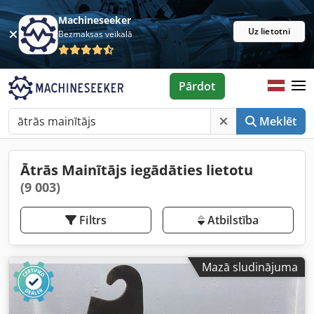
Machineseeker
Uz lietotni
Bezmaksas veikalā
Pārdot
Meklēt
Ātrās Mainītājs iegādāties lietotu
(9 003)
Filtrs
Atbilstība
Mazā sludinājuma