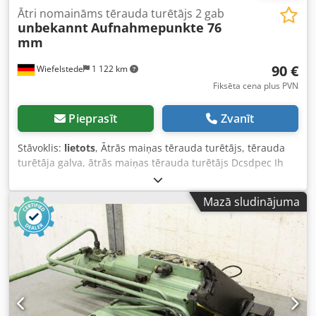
Ātri nomaināms tērauda turētājs 2 gab
unbekannt
Aufnahmepunkte 76
mm
90 €
Wiefelstede
1 122 km
Fiksēta cena plus PVN
Pieprasīt
Zvanīt
Stāvoklis:
lietots
, Ātrās maiņas tērauda turētājs, tērauda
turētāja galva, ātrās maiņas tērauda turētājs Dcsdpec Ih
Skjfx Af Aok - Pusapaļas stiprinājuma diametrs: 22 mm -
Stiprinājums: dēlīšu/griešanas tēraudam - Skice redzama
Mazā sludinājuma
fotogrāfijās - Daudzums: pieejami 2 turētāji - Cena: par
abiem kopā - Svars: 3,3 kg/gab.