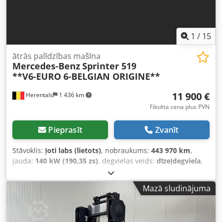
1
/
15
ātrās palīdzības mašīna
Mercedes-Benz
Sprinter 519
**V6-EURO 6-BELGIAN ORIGINE**
11 900 €
Herentals
1 436 km
Fiksēta cena plus PVN
Pieprasīt
Zvanīt
Stāvoklis:
ļoti labs (lietots)
, nobraukums:
443 970 km
,
jauda:
140 kW (190,35 zs)
, degvielas veids:
dīzeļdegviela
,
pārnesuma veids:
automātisks
, asu konfigurācija:
4x2
,
pirmā reģistrācija:
06/2014
, emisijas klase:
Euro 6
, krāsa:
Mazā sludinājuma
dzeltens
, Ražošanas gads:
2014
,