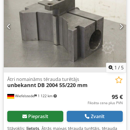
1
/
5
Ātri nomaināms tērauda turētājs
unbekannt
DB 2004 55/220 mm
95 €
Wiefelstede
1 122 km
Fiksēta cena plus PVN
Pieprasīt
Zvanīt
Stāvoklis:
lietots
, Ātrās maiņas tērauda turētājs, tērauda