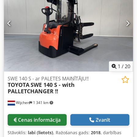
1
/
20
SWE 140 S - ar PALETES MAIŅĪTĀJU!!
TOYOTA
SWE 140 S - with
PALLETCHANGER !!
Wijchen
1 341 km
Cenas informācija
Zvanīt
Stāvoklis:
labi (lietots)
, Ražošanas gads:
2018
, darbības