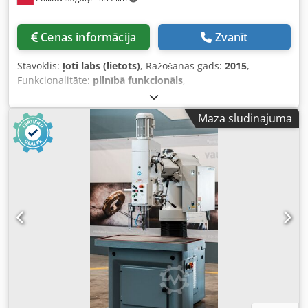
Cenas informācija
Zvanīt
Stāvoklis:
ļoti labs (lietots)
, Ražošanas gads:
2015
,
Funkcionalitāte:
pilnībā funkcionāls
,
iekārtas/transportlīdzekļa numurs:
C24V5177
, ievades
strāvas veids:
trīsfāzu
, ieejas spriegums:
400 V
, kopējais
Mazā sludinājuma
svars:
1 400 kg
, Ļoti maz izmantots siltummainis, palešu
apgriezējs ideālā stāvoklī. Ļauj apgriezt paleti ar kravu,
nomainīt paleti un novietot kravu uz jaunas paletes.
Piemērots plastmasas palešu nomaiņai pret koka paletēm
vai bojātas paletes nomaiņai pret jaunu. Dodovahymepfx
Af Aeck Mēs varam arī uzņemt video ar iekārtas darbību
pēc jūsu pieprasījuma.