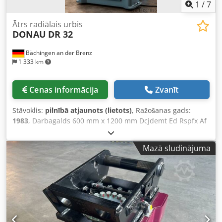
1
/
7
Ātrs radiālais urbis
DONAU
DR 32
Bächingen an der Brenz
1 333 km
Cenas informācija
Zvanīt
Stāvoklis:
pilnībā atjaunots (lietots)
, Ražošanas gads:
1983
, Darbagalds 600 mm x 1200 mm Dcjdemt Ed Rspfx Af
Aek Konsola pārvietošanās ceļš 600 mm Instrumenta
uzņemšana MK 4 Urbšanas jauda 32 mm tēraudā
Mazā sludinājuma
Vītņošanas iekārta Dzesēšanas šķidruma sistēma Elektrība:
24V vadības spriegums Avārijas apturēšana – divkanālu
sistēma Aizsargierīce pie urbja Pilnīgi renovēta – 2025 12
mēnešu garantija Jauns krāsojums RAL 7035/7031