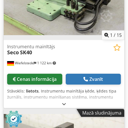
1
/
15
Instrumentu mainītājs
Seco
SK40
Wiefelstede
1 122 km
Cenas informācija
Zvanīt
Stāvoklis:
lietots
, Instrumentu mainītāja ķēde, ķēdes tipa
žurnāls, instrumentu mainīšanas sistēma, instrumentu
žurnāls - Ražotājs: Seco, instrumentu maiņas sistēma ar
instrumentu roku Dcedpfxsg U A I Hj Af Ajk - Piedziņas
Mazā sludinājuma
vienība: TP tips MRC-S28-1V-210 - Izmēri: 780/420/H300
mm - Svars: 66 kg