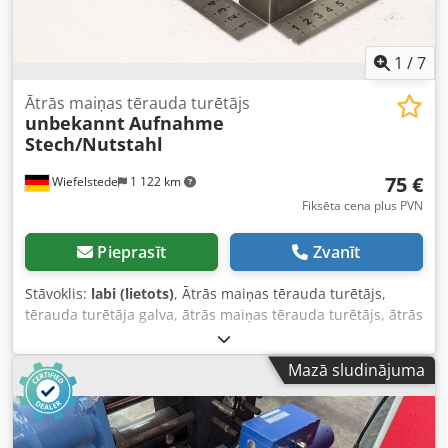
1
/
7
Ātrās maiņas tērauda turētājs
unbekannt
Aufnahme
Stech/Nutstahl
75 €
Wiefelstede
1 122 km
Fiksēta cena plus PVN
Pieprasīt
Zvanīt
Stāvoklis:
labi (lietots)
, Ātrās maiņas tērauda turētājs,
tērauda turētāja galva, ātrās maiņas tērauda turētājs, ātrās
maiņas urbšanas tērauda turētājs, ātrās maiņas urbšanas
stienīša turētājs, ātrās maiņas virpošanas tērauda turētājs,
Mazā sludinājuma
tērauda turētājs -Ātrās maiņas tērauda turētājs: ātrās
maiņas virpošanas tērauda turētājs -Uzņemšanas izmēri:
skatiet fotogrāfijas -Šķeldas instrumenta uzņemšana:
šķelšanas/rievas tēraudam -Izmēri: 140/60/A125 mm