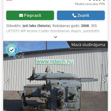
Fiksēta cena plus PVN
Pieprasīt
Zvanīt
Stāvoklis:
ļoti labs (lietots)
, Ražošanas gads:
2008
, 355
LIETOTS WP Aroma Cooler dzesēšanas skapis, paredzēts
ātrai maizes un citu cepumu dzesēšanai. TEHNISKIE DATI: -
dzesēšanas temperatūra līdz: +18 °C. ĀRĒJIE IZMĒRI (cm): -
Mazā sludinājuma
augstums 305, - platums 130, - garums 227. Dcjdpfx
Afoywummo Aok IEKŠĒJIE IZMĒRI (cm): - augstums 198, -
platums 78, - garums 187. Norādītā cena ir neto cena.
RUNĀJAM ANGĻU, VĀCU, FRANČU, KRIEŠU UN UKRAIŅU
VALODĀ. Mūsu noliktavās ir liels daudzums dažādu veidu
maizes cepeškrāsņu: plaukšķu cepeškrāsnis, rotējošās
cepeškrāsnis, gāzes, eļļas un elektriskās cepeškrāsnis no
dažādiem ražotājiem. Piedāvājam arī citas iekārtas maizes
ceptuvēm, tostarp līnijas cepumu un maizes ražošanai. Ja
vēlaties apskatīt mūsu pilnu un aktuālo piedāvājumu,
apmeklējiet mūsu Bakeres profilu.