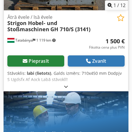
1
/
12
Ātrā ēvele / īsā ēvele
Strigon Hobel- und
Stoßmaschinen
GH 710/S (3141)
1 500 €
Tatabánya
1 119 km
Fiksēta cena plus PVN
Pieprasīt
Zvanīt
Stāvoklis:
labi (lietots)
, Galds izmērs: 710x450 mm Dodpjv
S Ugdsfx Af Aock Labā stāvoklī!