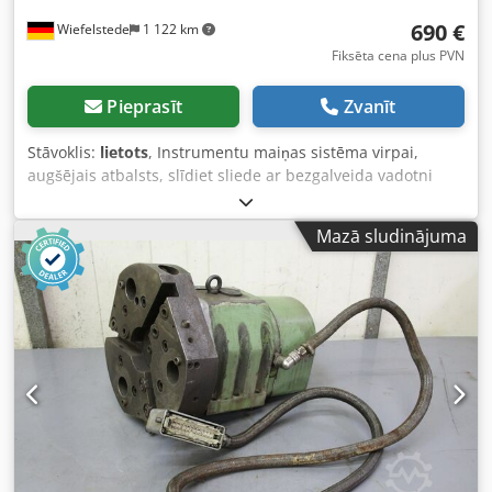
690 €
Wiefelstede
1 122 km
Fiksēta cena plus PVN
Pieprasīt
Zvanīt
Stāvoklis:
lietots
, Instrumentu maiņas sistēma virpai,
augšējais atbalsts, slīdiet sliede ar bezgalveida vadotni
Dcedeb Uhq Tspfx Af Aok -ar četrkārtēju instrumentu
turētāju -Izmēri: skatīt fotogrāfijas -Izmēri: 400/260/H200
Mazā sludinājuma
mm -Svars: 25,2 kg