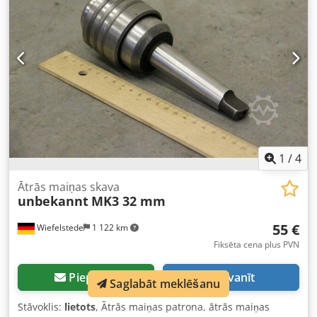
1
/
4
Ātrās maiņas skava
unbekannt
MK3 32 mm
55 €
Wiefelstede
1 122 km
Fiksēta cena plus PVN
Pieprasīt
Zvanīt
Saglabāt meklēšanu
Stāvoklis:
lietots
, Ātrās maiņas patrona, ātrās maiņas