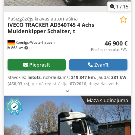
1
/
15
Pašizgāzējs kravas automašīna
IVECO
TRACKER AD340T45 4 Achs
Muldenkipper Schalter, t
46 900 €
Koenigs-Wusterhausen
868 km
Fiksēta cena plus PVN
Pieprasīt
Zvanīt
Stāvoklis:
lietots
, nobraukums:
219 347 km
, jauda:
331 kW
(450,03 zs)
, pirmā reģistrācija:
07/2016
, degvielas veids:
dīzeļdegviela
, kopējais svars:
32 000 kg
, asu konfigurācija:
3 asis
, nākamā pārbaude (TÜV):
06/2027
, krāsa:
sudraba
,
Mazā sludinājuma
pārnesuma veids:
automātisks
, emisijas klase:
Euro 6
,
iekraušanas telpas tilpums:
17 m³
, krautuves garums:
5 500 mm
, iekraušanas vietas platums:
2 250 mm
,
iekraušanas telpas augstums:
1 400 mm
, Aprīkojums:
ABS,
gaisa kondicionēšana, stāvvietas sildītājs
,