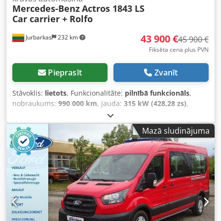
Mercedes-Benz
Actros 1843 LS
Car carrier + Rolfo
43 900 €
Jurbarkas
232 km
45 900 €
Fiksēta cena plus PVN
Pieprasīt
Zvanīt
Stāvoklis:
lietots
, Funkcionalitāte:
pilnībā funkcionāls
,
nobraukums:
990 000 km
, jauda:
315 kW (428,28 zs)
,
pirmā reģistrācija:
09/2017
, degvielas veids:
dīzeļdegviela
,
asu konfigurācija:
4x2
, degviela:
dīzeļdegviela
, krāsa:
zils
,
Mazā sludinājuma
vadītāja kabīne:
gulēšanas kabīne
, pārnesuma veids:
automātisks
, emisijas klase:
Euro 6
, Ražošanas gads:
2017
, Aprīkojums:
ABS, borta dators, gaisa
kondicionēšana
,