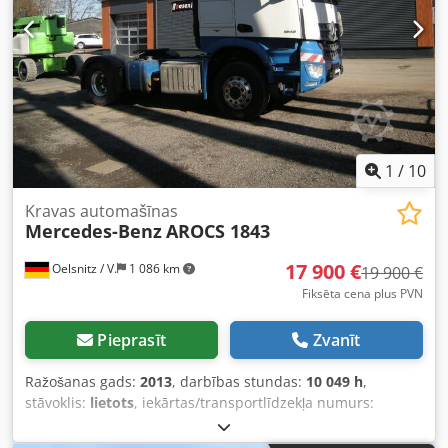
1
/
10
Kravas automašīnas
Mercedes-Benz
AROCS 1843
17 900 €
Oelsnitz / V.
1 086 km
19 900 €
Fiksēta cena plus PVN
Pieprasīt
Zvanīt
Ražošanas gads:
2013
, darbības stundas:
10 049 h
,
stāvoklis:
lietots
, iekārtas/transportlīdzekļa numurs:
3416RÖ
, dzinēja tips: Dīzeļdzinējs, ražotājs: Mercedes-
Benz Dedpfxszcbpko Aanock