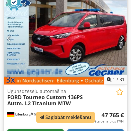
COMBILIFT C4000 – TRIPLEX 9300 mm – 2017. gads – GĀZE –
BRĪVAIS PACĒLUMS – VILLU SĀNU MAIŅA – STĀVOKLIS 5/5
Iekrāvējs atrodas izcilā tehniskā stāvoklī, pilnībā apkalpots
un gatavs tūlītējai lietošanai. ✅ 📊 Galvenās īpašības &
tehniskie dati: Modelis: COMBILIFT C4000 Ražošanas gads:
09/2017 Celtspēja: 4000 kg Masta tips: Triplex Pacelšanas
augstums: 9300 mm Piedziņa: Gāze ⛽ Smaguma centrs:
600 mm Motora ražotājs: G.M. Motora jauda: 74 ZS
Kopējais svars: 6700 kg Brīvais pacēlums: 3250 mm Riepas:
Pilngumijas, superelastīgas, labā stāvoklī Priekšējās riepas:
200/50-10 – 100% protektors Aizmugurējā riepa: 27/10-12 –
100% protektors Kopējais masta augstums (nolaists): 4250
1
/
31
mm Tehniskais stāvoklis: Bez defektiem, pilnībā apkalpots
🔧 Vizualais stāvoklis: Ļoti labs 👍 Villu garums: 1200 mm
Ugunsdzēsēju automašīna
Kopējais augstums: 2450 mm Kopējais garums: 2450 mm
FORD
Tourneo Custom 136PS
Kopējais platums: 2250 mm Villu pozicioniera platums:
Autm. L2 Titanium MTW
1320 mm 🛠️ Aprīkojums: Izvelkamas villas Darba
apgaismojums Regulējams strēle Paletes villas Slēgta
47 765 €
Eilenburg
981 km
kabīne Brīvais pacēlums Villu sānu maiņa ✅ Šis iekrāvējs ir
Saglabāt meklēšanu
Fiksēta cena plus PVN
ideāls risinājums nozarēm, kur nepieciešama efektīva garu
kravu apstrāde šaurās telpās, piemēram, kokrūpniecībā,