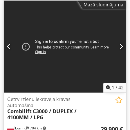
brīvā pacelšana:
2 200 mm
, kravas smaguma centrs:
600
Mazā sludinājuma
mm
, degvielas veids:
gāze
, masta veids:
duplekss
,
būvniecības augstums:
3 000 mm
, dzinēju ražotājs:
G.M.
,
pārnesuma veids:
hidrostatisks
, akumulatora ietilpība:
100 Ah
, dakšas rāmja platums:
1 320 mm
, dakšu garums:
1 200 mm
, dakšu platums:
150 mm
, dakšas biezums:
50
mm
, riepu stāvoklis:
100 procenti
, Priekšējās riepas veids:
superelastīgas riepas (melnas)
, priekšējās riepas izmērs:
200/50-10
, aizmugurējās riepas tips:
superelastīgas riepas
(melnas)
, aizmugurējās riepas izmērs:
27/10-12
, kopējais
svars:
10 100 kg
, tukšais svars:
6 100 kg
, kopējais
augstums:
2 450 mm
, kopējais garums:
2 400 mm
,
kopējais platums:
1 300 mm
, krāsa:
zaļš
, Aprīkojums:
apgaismojums, kabīne, paliktņu dakšas, pilnpiedziņa
,
Meklējat uzticamu iekrāvēju? Mēs esam nozares speciālisti!
1
/
42
Mēs specializējamies augstas kvalitātes iekrāvēju
tirdzniecībā, piedāvājot pārbaudītas iekārtas lieliskā
Četrvirzienu iekrāvēja kravas
stāvoklī. Iepazīstieties ar mūsu piedāvājumu un atrodiet
automašīna
Combilift
C3000 / DUPLEX /
savam uzņēmumam piemērotāko tehniku! Izceltais
4100MM / LPG
piedāvājumā: COMBILIFT C4000 – DUPLEX 4500mm – 2016.
gads – 6780 m/h – LPG – BRĪVĀ CELŠANA – STĀVOKLIS 5/5
29 900 €
Łomno
704 km
Šis iekrāvējs ir izcilā tehniskajā stāvoklī, gatavs tūlītējai