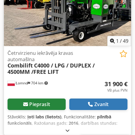
1
/
49
Četrvirzienu iekrāvēja kravas
automašīna
Combilift
C4000 / LPG / DUPLEX /
4500MM /FREE LIFT
31 900 €
Łomno
704 km
VB plus PVN
Pieprasīt
Zvanīt
Stāvoklis:
ļoti labs (lietots)
, Funkcionalitāte:
pilnībā
funkcionāls
, Ražošanas gads:
2016
, darbības stundas:
6 780 h
, celtspēja:
4 000 kg
, celšanas augstums:
4 500 mm
,