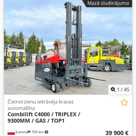
Mazā sludinājuma
1
/
45
Četrvirzienu iekrāvēja kravas
automašīna
Combilift
C4000 / TRIPLEX /
9300MM / GAS / TOP1
39 900 €
Łomno
704 km