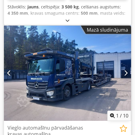
Stāvoklis:
jauns
, celtspēja:
3 500 kg
, celšanas augstums:
4 350 mm
, kravas smaguma centrs:
500 mm
, masta veids:
trīskāršs (triplex)
, dzinēju ražotājs:
Kubota
, dakšu
garums:
1 220 mm
, tukšais svars:
5 545 kg
, Aprīkojums:
CE
Mazā sludinājuma
marķējums, pilnpiedziņa, sānu nobīde
, TEHNISKĀS
SPECIFIKĀCIJAS - Celtspēja: 3,5 tonnas - Degviela: Dīzelis -
Modelis: AWD modelis (4x4) - Motors: Kubota V2403 Stage V
- Dakšu garums: 1220 mm - Masts: Triplex 4,35 m
PIEEJAMĀS OPCIJAS Dcsdpfxomxkm Us Aansk - Sānu
pārbīde (Side Shift) - OPS sistēma (Operatora klātbūtnes
sistēma) - Amortizēts sēdeklis
1
/
10
Vieglo automašīnu pārvadāšanas
kravas automašīna