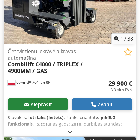
1
/
38
Četrvirzienu iekrāvēja kravas
automašīna
Combilift
C4000 / TRIPLEX /
4900MM / GAS
29 900 €
Łomno
704 km
VB plus PVN
Pieprasīt
Zvanīt
Stāvoklis:
ļoti labs (lietots)
, Funkcionalitāte:
pilnībā
funkcionāls
, Ražošanas gads:
2010
, darbības stundas:
3 275 h
, celtspēja:
4 000 kg
, celšanas augstums:
4 900 mm
,
brīvā pacelšana:
1 500 mm
, kravas smaguma centrs:
600