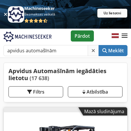
Machineseeker
Uz lietotni
Bezmaksas veikalā
Pārdot
Meklēt
Apvidus Automašīnām iegādāties
lietotu
(17 638)
Filtrs
Atbilstība
Mazā sludinājuma