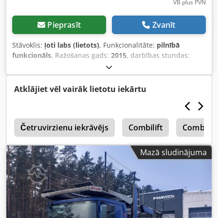
tūlītējai lietošanai. ✅ 📊 Galvenās īpašības un tehniskie
VB plus PVN
dati: Modelis: COMBILIFT C4000 Izgatavošanas gads:
05/2010 Celtspēja: 4000 kg ⚖️ Masta tips: Triplex
Pieprasīt
Zvanīt
Pacelšanas augstums: 4900 mm ⬆️ Piedziņas veids: GĀZE ⛽
Slodzes centrs: 600 mm Dzinējs: G.M. Jauda: 74 ZS Kopējais
Stāvoklis:
ļoti labs (lietots)
, Funkcionalitāte:
pilnībā
svars: 5800 kg Brīvais pacēlums: 1500 mm Riepas: masīvās,
funkcionāls
, Ražošanas gads:
2015
, darbības stundas:
superelastīgās, labā stāvoklī Priekšā: 200/50-10 – 100%
3 087 h
, celtspēja:
3 000 kg
, celšanas augstums:
3 200 mm
,
protektors Aizmugurē: 27/10-12 – 90% protektors Kopējais
brīvā pacelšana:
1 600 mm
, kravas smaguma centrs:
600
augstums (masts nolaists): 2400 mm Dodpfx Aozrg D
mm
, degvielas veids:
dīzeļdegviela
, masta veids:
duplekss
,
Atklājiet vēl vairāk lietotu iekārtu
Djaneck Tehniskais stāvoklis: pilnībā funkcionējošs, pēc
būvniecības augstums:
2 550 mm
, dzinēju ražotājs:
G.M.
,
pilna servisa 🛠️ Vizualais stāvoklis: ļoti labs 👍 Dakšu
pārnesuma veids:
hidrostatisks
, dakšas rāmja platums:
garums: 1200 mm Kopējais augstums: 2400 mm Kopējais
1 320 mm
, dakšu garums:
920 mm
, dakšu platums:
120
garums: 2300 mm Kopējais platums: 2200 mm Dakšu
s
mm
Četruvirzienu iekrāvējs
, dakšas biezums:
50 mm
, riepu stāvoklis:
Combilift
100
Combilift
pozicionētāja platums: 1320 mm 🛠️ Aprīkojums: Darba
procenti
, Priekšējās riepas veids:
superelastīgas riepas
apgaismojums 💡 Regulējams izlicis Palešu dakšas 🏗️
(melnas)
, priekšējās riepas izmērs:
23X10-12
,
Mazā sludinājuma
Operatora kabīne Brīvais pacēlums Dakšu sānu nobīde ↔️
aizmugurējās riepas tips:
superelastīgas riepas (melnas)
,
Šis iekrāvējs ir ideāli piemērots nozarēm, kur
aizmugurējās riepas izmērs:
355X65-15
, kopējais svars:
nepieciešama efektīva gariem kravu manipulatīva apstrāde
9 800 kg
, tukšais svars:
6 800 kg
, kopējais augstums:
2 550
šaurās telpās, piemēram, kokmateriālu, tērauda vai
mm
, kopējais garums:
2 100 mm
, kopējais platums:
2 250
cauruļu industrijā. Pateicoties daudzvirzienu kustības
mm
, krāsa:
dzeltens
, Aprīkojums:
CE marķējums,
sistēmai, tiek nodrošināta vienkārša manevrēšana un
apgaismojums, galvas aizsargs, kabīne, paliktņu dakšas,
optimāla noliktavas telpas izmantošana. ✨ Papildu