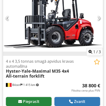
1
/
3
4 x 4 3,5 tonnas smagā apvidus kravas
automašīna
Hyster-Yale-Maximal
M35 4x4
All-terrain forklift
38 800 €
Bilzen
1 415 km
Fiksēta cena plus PVN
Pieprasīt
Zvanīt