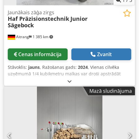
1
/
3
Jaunākais zāģa zirgs
Haf Präzisionstechnik
Junior
Sägebock
Aitrang
1 385 km
Cenas informācija
Zvanīt
Stāvoklis:
jauns
, Ražošanas gads:
2024
, Vienas cilvēka
uzņēmumā 1/4 kubikmetru malkas var droši apstrādāt
dažu minūšu laikā. Mēs iesakām izmantot motorzāģus ar
jaudu 2,5 kW. Dcedpfxofnxnxe Ag Aek Junior zāģa statīvs
Mazā sludinājuma
aprīkots ar ķerru riteņiem. Iekļauta vadotne un 1 ķēde.