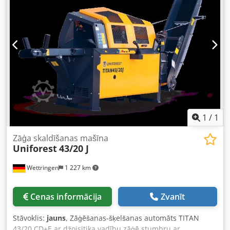
1
/
1
Zāģa skaldīšanas mašīna
Uniforest
43/20 J
Wettringen
1 227 km
Cenas informācija
Zvanīt
Stāvoklis:
jauns
, Zāģēšanas-šķelšanas automāts TITAN
43/20 CD+E ar džoisitika vadību zāģē stumbru ar