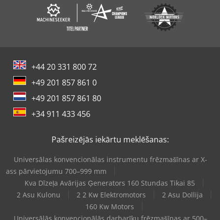
+44 20 331 800 72
+49 201 857 861 0
+49 201 857 861 80
+34 911 433 456
Pašreizējās iekārtu meklēšanas:
Universālas konvencionālas instrumentu frēzmašīnas ar X-
ass pārvietojumu 700–999 mm
Kva Dīzeļa Avārijas Ģenerators 160 Stundas Tikai 85
2 Asu Kulonu
2 2 Kw Elektromotors
2 Asu Dollija
160 Kw Motors
Universālās konvencionālās darbarīku frēzmašīnas ar 500–