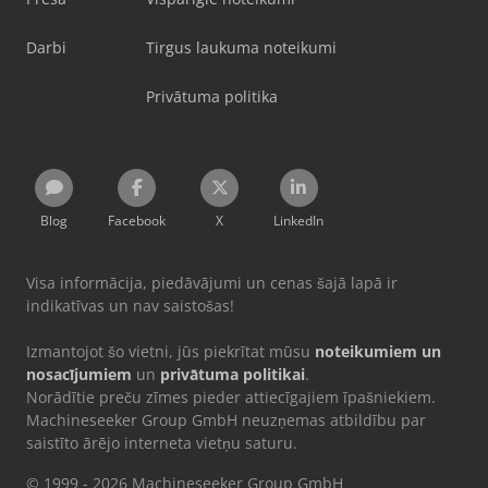
Darbi
Tirgus laukuma noteikumi
Privātuma politika
Blog
Facebook
X
LinkedIn
Visa informācija, piedāvājumi un cenas šajā lapā ir
indikatīvas un nav saistošas!
Izmantojot šo vietni, jūs piekrītat mūsu
noteikumiem un
nosacījumiem
un
privātuma politikai
.
Norādītie preču zīmes pieder attiecīgajiem īpašniekiem.
Machineseeker Group GmbH neuzņemas atbildību par
saistīto ārējo interneta vietņu saturu.
© 1999 - 2026 Machineseeker Group GmbH