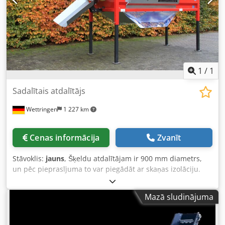
1
/
1
Sadalītais atdalītājs
Wettringen
1 227 km
Cenas informācija
Zvanīt
Stāvoklis:
jauns
, Šķeldu atdalītājam ir 900 mm diametrs,
un pēc pieprasījuma to var piegādāt ar skaņas izolāciju.
Piedziņa – elektriskais motors, 0,75 kW. Dcjdpfx Ajvuku Nsg
Ajk
Mazā sludinājuma