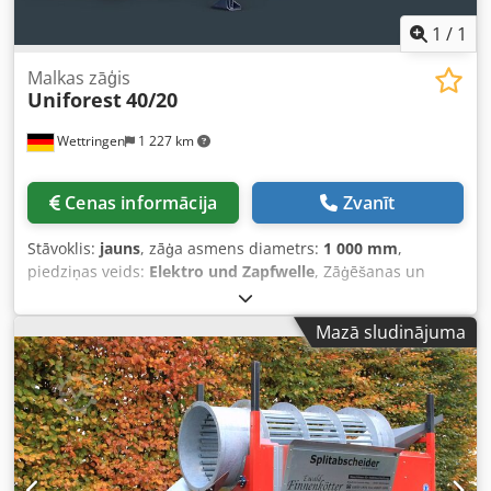
1
/
1
Malkas zāģis
Uniforest
40/20
Wettringen
1 227 km
Cenas informācija
Zvanīt
Stāvoklis:
jauns
, zāģa asmens diametrs:
1 000 mm
,
piedziņas veids:
Elektro und Zapfwelle
, Zāģēšanas un
šķelšanas automāts 40/20 CD+E ar ripzāģa asmeni griež
baļķus ar maksimālo diametru līdz ø 40 cm un ar 20 tonnu
Mazā sludinājuma
šķelšanas spēku šķeļ tos. Tā ir kombinētā iekārta ar
elektrisko un kardānpiedziņas (PTO) pieslēgumu.
Demonstrācija un apskate iespējama pēc vienošanās –
iekārta pašlaik atrodas noliktavā un ir nekavējoties
pieejama. Djdpfevukuiex Ag Ajck