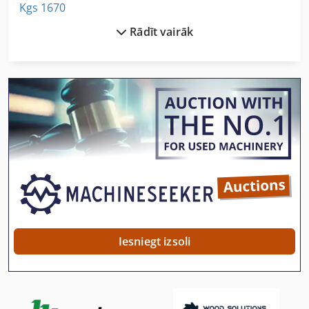
Kgs 1670
Rādīt vairāk
Kronšteins Ar Vārpstu
Ks 205
Kā Sazināties Ar Kopētāju
Kā Sazināties Ar Kopēšanas Rāmis
Kā Sazināties Ar Mazgātājs
Kā Sazināties Ar Veltņiem
Lm
Mala Mašīna
Iesniegt izsoli
Mala Smiltnīcas Mašīna
Malas Joslas Mašīna