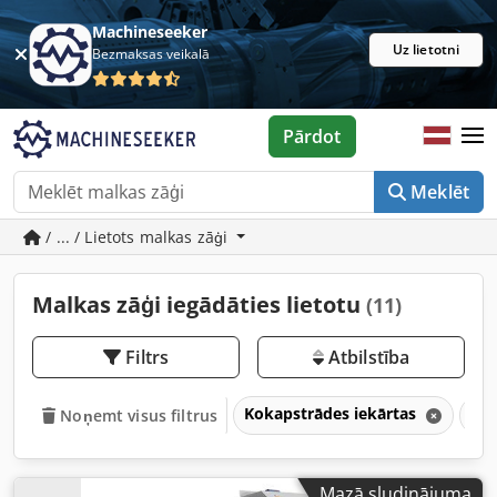
Machineseeker
Uz lietotni
Bezmaksas veikalā
Pārdot
Meklēt
/ ... / Lietots malkas zāģi
Malkas zāģi iegādāties lietotu
(11)
Filtrs
Atbilstība
Kokapstrādes iekārtas
Zā
Noņemt visus filtrus
Mazā sludinājuma