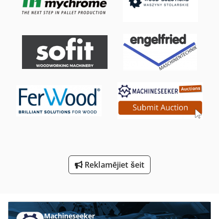
Malka Mašīnas
Malladihanunmartharao Mk 2
Meh 5 2 1 8 B
Mvh 5 1 4 B
Nagla Mašīna
Ng 200
Salātu Mazgāšanas Mašīna
Samazināt Mašīna
Reklamējiet šeit
To Izplešanās
Ķelli Mašīna
Machineseeker