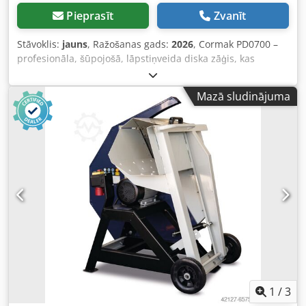
Pieprasīt
Zvanīt
Stāvoklis:
jauns
, Ražošanas gads:
2026
, Cormak PD0700 –
profesionāla, šūpojošā, lāpstiņveida diska zāģis, kas
paredzēts efektīvai un drošai malkas un dažādu koka
izstrādājumu zāģēšanai. Aprīkots ar jaudīgu 400 V motoru
Mazā sludinājuma
un masīvu 700 mm diametra zāģa disku, šis zāģis
nodrošina augstu precizitāti un atkārtojamību. Kompaktā
konstrukcija un mobilā platforma padara PD0700 modeli
ideāli piemērotu gan darbnīcās, gan privātmājās. Galvenās
priekšrocības: Dsdpfowtp Rlox Ag Aock * Profesionāls
karbīda zāģa disks Ø700 mm ar 64 zobiem nodrošina ātru
un precīzu koka zāģēšanu līdz 280 mm diametrā. * Izturīga
un stabila tērauda konstrukcija garantē ilgmūžību un
drošu lietošanu pat intensīvas darbības apstākļos. * Lieli
transporta riteņi un transporta bloķēšana atvieglo ierīces
pārvietošanu un nodrošina stabilitāti darba vietā. *
Elektroniskā motora bremze saīsina diska apstāšanās laiku,
palielinot operatora drošības līmeni. * Fāzu pārslēdzējs
atvieglo ierīces iedarbināšanu trifāžu tīklos, bez
1
/
3
nepieciešamības veikt izmaiņas barošanas sistēmā. *