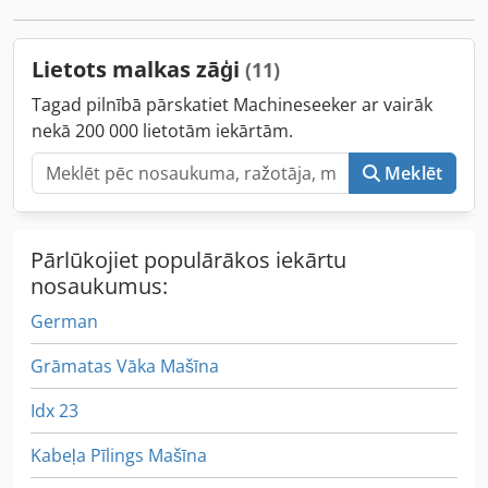
pateicoties iepriekš iestatītiem vadotņu sliežu garumiem –
25, 33, 50, 66, 75, 100 cm. Rullīšu vadotne motorzāģa zoba
galā nodrošina, ka malku var sazāģēt vēlamajā garumā.
Lietots malkas zāģi
(11)
Komplektācijā: vadotne un 1 ķēde. Dcsdefnvxgopfx Ag Ajk
Tagad pilnībā pārskatiet Machineseeker ar vairāk
nekā 200 000 lietotām iekārtām.
Meklēt
Pārlūkojiet populārākos iekārtu
nosaukumus:
German
Grāmatas Vāka Mašīna
Idx 23
Kabeļa Pīlings Mašīna