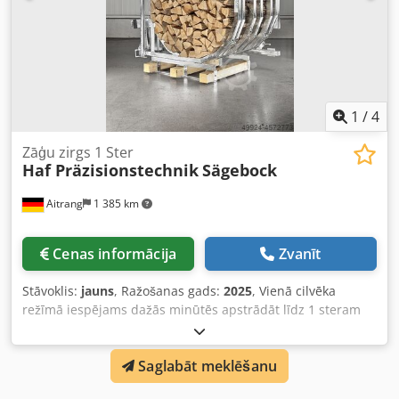
1
/
4
Zāģu zirgs 1 Ster
Haf Präzisionstechnik
Sägebock
Aitrang
1 385 km
Cenas informācija
Zvanīt
Stāvoklis:
jauns
, Ražošanas gads:
2025
, Vienā cilvēka
režīmā iespējams dažās minūtēs apstrādāt līdz 1 steram
koksnes un stundā – 4–6 sterus. Operatora noslodze ir
būtiski mazāka nekā ar citiem zāģēšanas sistēmu veidiem
Saglabāt meklēšanu
(apļveida zāģiem), jo koksne tiek pārvietota lentēs
mehāniski, nevis ar rokām!!!! Droša un efektīva griešana,