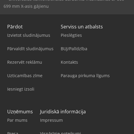
699 mm X-asis gājienu
Pārdot
Serviss un atbalsts
Izvietot sludinājumus
Pieslēgties
Pārvaldīt sludinājumus
BUJ/Palīdzība
Rezervēt reklāmu
Kontakts
Uzticamības zīme
Parauga pirkuma līgums
Iesniegt izsoli
Uzņēmums
Juridiskā informācija
Par mums
Impressum
Presa
Vispārīgie noteikumi