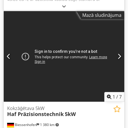
maksimālo diametru ø 43 cm ar harvesteru zāģa sliedi un
šķeļ ar 20 tonnu spiedes spēku. Kombinēta iekārta
Mazā sludinājuma
(elektriskā un kardānpiedziņas pieslēgšana). Demonstrācija
un apskate iespējama pēc vienošanās – iekārta atrodas
noliktavā, pieejama uzreiz. Noliktavas izpārdošana – īpaša
cena – pārdodot var mainīties. Dcodpfx Ajtrmg Heg Ask
1
/
7
Kokzāģētava 5kW
Haf Präzisionstechnik
5kW
Biessenhofen
1 380 km