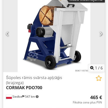
1
/
6
Šūpoles rāmis svārsta apļzāģis
(krajzega)
CORMAK
PDO700
465 €
Siedlce
547 km
Fiksēta cena plus PVN