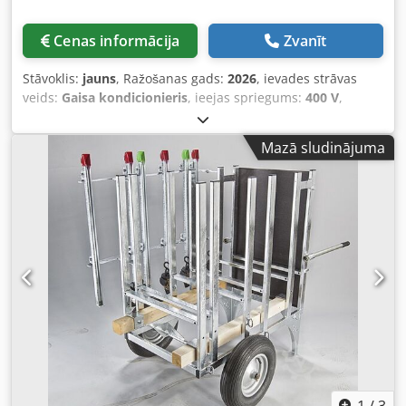
Cenas informācija
Zvanīt
Stāvoklis:
jauns
, Ražošanas gads:
2026
, ievades strāvas
veids:
Gaisa kondicionieris
, ieejas spriegums:
400 V
,
kopējais svars:
66 kg
, Mūsu 5 kW elektriskā ķēdes zāģis ir
lieliski piemērots metrmalkas saišu zāģēšanai sadarbībā ar
Mazā sludinājuma
mūsu zāģa statīvu. Zāģējot veselas malkas metrmalkas
saites, tiek ietaupīts ievērojams roku darbs! Viena
operatora režīmā dažās minūtēs var apstrādāt līdz 1
kubikmetram koksnes, bet stundā aptuveni 5 kubikmetrus.
Vidējais zāģējuma laiks ir 1,5 minūtes. Dcodpfx Aefnrx Tsg
Ajk