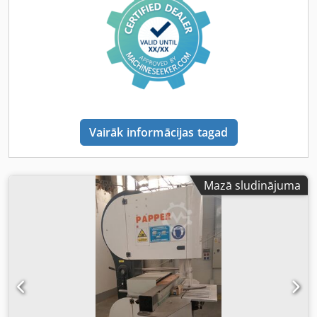
Vairāk informācijas tagad
Mazā sludinājuma