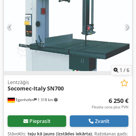
1
/
6
Lentzāģis
Socomec-Italy
SN700
6 250 €
Egenhofen
1 318 km
Fiksēta cena plus PVN
Pieprasīt
Zvanīt
Stāvoklis:
teju kā jauns (izstādes iekārta)
, Ražošanas gads: