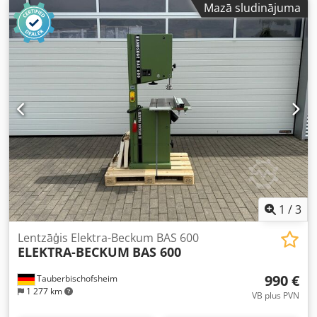
Mazā sludinājuma
jauda kW 15 (zirgspēki 20) Nosūkšanas pārsegi skaits 2 Ø
120, 1 Ø 100 Saspiestā gaisa patēriņš (riteņu bremzes un
padeves ierīces rullīša atvēršana) bar 6 Cjdpfoglfv Dsx
Agyerf Neto svars kg 880 Dedoubleur Padeves lentes
augstums mm 300 Lentes atdures garums mm 750 Rullīša
diametrs mm 160 Maks. ruļļa atvērums pie asmens mm
200 Maks. atdures atvērums pie asmens mm 200
Bezpakāpju padeves ātrums m/min 0-30
1
/
3
Lentzāģis Elektra-Beckum BAS 600
ELEKTRA-BECKUM
BAS 600
990 €
Tauberbischofsheim
1 277 km
VB plus PVN