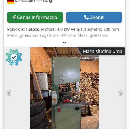
Nattheim
1 323 km
Cenas informācija
Zvanīt
Stāvoklis:
lietots
, Motors: 4,0 kW Veltņa diametrs: 800 mm
Maks. griešanas augstums: 440 mm Maks. griešanas
platums: 785 mm Galda augstums: 970 mm Galda izmēri:
1170 x 800 mm Lentas platums: 40 x 7/10 mm Lentas
Mazā sludinājuma
garums: 5630 mm Nosūkšanas pieslēguma diametrs: 120
mm Izmēri: 1625 x 940 x 2516 mm Svars: 650 kg Credpfx
Aswayzbegyef Noliktavas atrašanās vieta: Nattheim