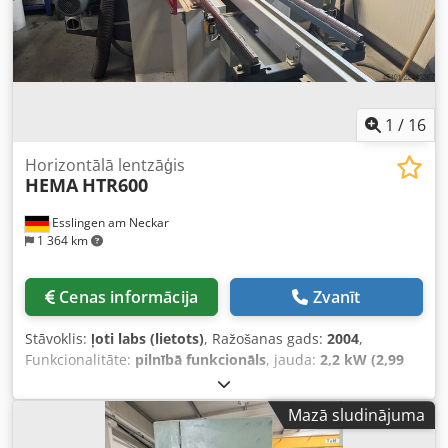
1
/
16
Horizontālā lentzāģis
HEMA
HTR600
Esslingen am Neckar
1 364 km
Cenas informācija
Zvanīt
Stāvoklis:
ļoti labs (lietots)
, Ražošanas gads:
2004
,
Funkcionalitāte:
pilnībā funkcionāls
, jauda:
2,2 kW (2,99
zs)
, ieejas spriegums:
400 V
, ieejas strāva:
25 A
, ieejas
frekvence:
50 Hz
, ievades strāvas veids:
trīsfāzu
,
Mazā sludinājuma
maksimālais griešanas augstums:
140 mm
, griešanas
platums (maks.):
650 mm
, vadības veids:
rokasgrāmata
,