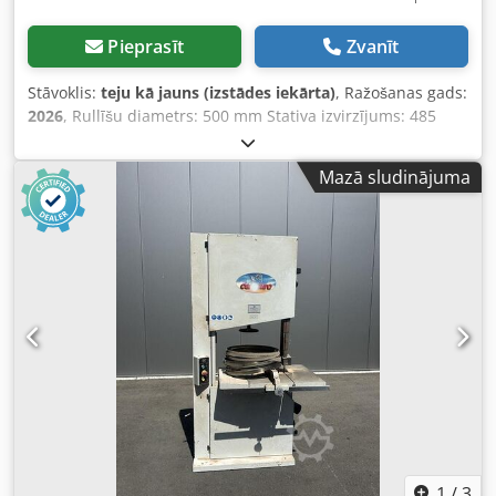
Pieprasīt
Zvanīt
Stāvoklis:
teju kā jauns (izstādes iekārta)
, Ražošanas gads:
2026
, Rullīšu diametrs: 500 mm Stativa izvirzījums: 485
mm Griezuma dziļums: 320 mm Darba virsma regulējama:
jā, no 0 līdz +20° Darba virsmas izmērs: 700 x 490 mm
Mazā sludinājuma
Lentas ātrums: 18 m/min Motora jauda: 2 kW / 400 V
Crjdpfszq Dchox Agyof Motora bremze: jā / automātiska
Putekļu nosūkšanas pieslēgvieta: 2 x 100 mm Iekārtas
garums: 920 mm Iekārtas platums: 600 mm Iekārtas
augstums: 1880 mm Svars: 215 kg
1
/
3