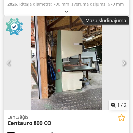
2026
, Riteņa diametrs: 700 mm Izvēruma dziļums: 670 mm
Griešanas dziļums: 430 mm Galda slīpums: jā, no 0 līdz
+20° Galda izmērs: 700 x 930 mm Lentas ātrums: 18 m/min
Mazā sludinājuma
Motora jauda: 3 kW / 400V Motora bremze: jā, automātiska
Putekļu nosūkšanas pieslēgums: 2 x 100 mm Iekārtas
garums: 1260 mm Crjdpfx Aohpl Tqogyjf Iekārtas platums:
750 mm Iekārtas augstums: 2230 mm Svars: 420 kg
1
/
2
Lentzāģis
Centauro
800 CO