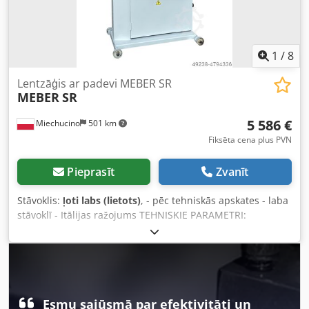
1
/
8
Lentzāģis ar padevi MEBER SR
MEBER
SR
5 586 €
Miechucino
501 km
Fiksēta cena plus PVN
Pieprasīt
Zvanīt
Stāvoklis:
ļoti labs (lietots)
, - pēc tehniskās apskates - laba
stāvoklī - Itālijas ražojums TEHNISKIE PARAMETRI:
galvenais motors: 4 kW riteņu diametrs: 800 mm griešanas
augstums: 420 mm maksimālais grieztā materiāla platums:
780 mm Cedpofwl Uaefx Agysrf griešanas platums ar
lineālu: 575 mm griešanas platums, izmantojot ruļļus: 195
mm maksimālais materiāla platums, izmantojot padevi:
355 mm maksimālais griešanas lentes platums: 40 mm
Esmu sajūsmā par efektivitāti un