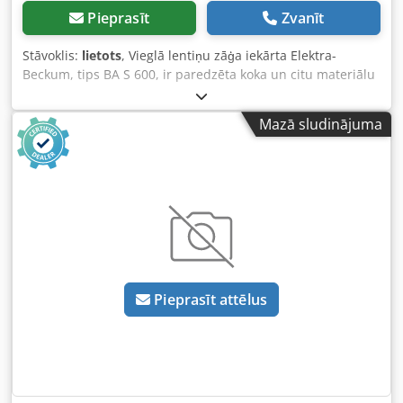
Pieprasīt
Zvanīt
Stāvoklis:
lietots
, Vieglā lentiņu zāģa iekārta Elektra-
Beckum, tips BA S 600, ir paredzēta koka un citu materiālu
zāģēšanai. Tehniskie dati: - Ritenīša diametrs: 600 mm
Crsdjzryvyepfx Agyef - Svars: 160 kg - Griezuma augstums:
Mazā sludinājuma
maks. apmēram 300 mm
Pieprasīt attēlus