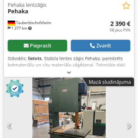
Pehaka lentzāģis
Pehaka
2 390 €
Tauberbischofsheim
1 277 km
VB plus PVN
Pieprasīt
Zvanīt
Stāvoklis:
lietots
, Stabila lentes zāģis Pehaka, paredzēts
kokmateriālu un citu materiālu zāģēšanai. Tehniskie dati:
Credpfx Agozryvgeyef - Ripas diametrs: 800 mm - Motors: 3
kW - Maksimālā griešanas augstums: apm. 350 mm
Mazā sludinājuma