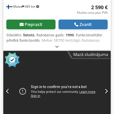
2 590 €
Malax
685 km
Fiksēta cena plus PVN
Pieprasīt
Zvanīt
Stāvoklis:
lietots
, Ražošanas gads:
1990
, Funkcionalitāte:
pilnībā funkcionāls
, Meber SR700 lentzāģis Ražošanas
gads: 1990 Smaga, precīza industriālā lentzāģa iekārta, kas
paredzēta profesionāliem kokapstrādes darbiem. Tā
Mazā sludinājuma
pieder Meber SR sērijai, kura raksturīga ar augstu
stabilitāti, precīzu griešanas vadību un robustu
konstrukciju. Tehniskie dati Parametrs Apraksts Riteņu
diametrs: 700 mm Maks. griešanas augstums: apm. 450
mm Maks. griešanas platums: apm. 680 mm Zāģa lentes
garums: apm. 5 150 mm (atkarībā no asmens platuma)
Zāģa lentes platums: 10–50 mm Galda izmērs: apm. 750 x 1
050 mm, regulējams leņķī (-10° līdz +45°) Motora jauda: 4,0
kW Galda augstums no grīdas: apm. 900 mm Kopējais
augstums: apm. 2 300 mm Svars: apm. 700 kg Stabila
čuguna konstrukcija: N nodrošina vibrāciju brīvu un