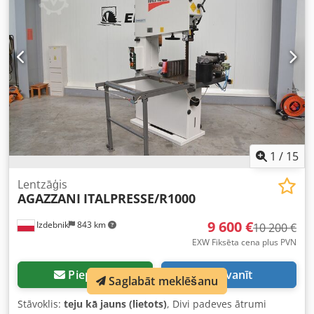
platums: 13-20 mm Zāģa lentes biezums: 0,6-0,8 mm
Lentes ātrums: 29 m/s Materiāla padeve Motora jauda: 5,5
kW CE sertifikāts
1
/
15
Lentzāģis
AGAZZANI
ITALPRESSE/R1000
9 600 €
Izdebnik
843 km
10 200 €
EXW Fiksēta cena plus PVN
Pieprasīt
Zvanīt
Saglabāt meklēšanu
Stāvoklis:
teju kā jauns (lietots)
, Divi padeves ātrumi