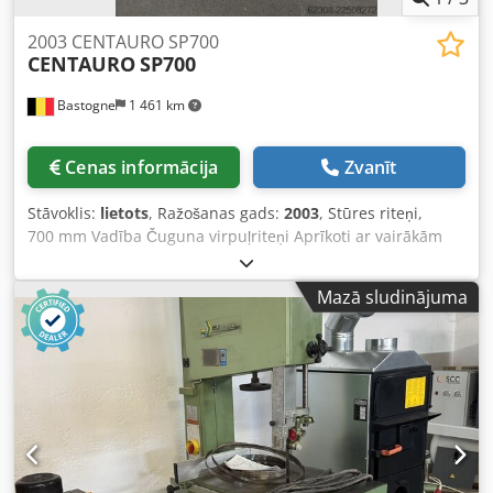
2003 CENTAURO SP700
CENTAURO
SP700
Bastogne
1 461 km
Cenas informācija
Zvanīt
Stāvoklis:
lietots
, Ražošanas gads:
2003
, Stūres riteņi,
700 mm Vadība Čuguna virpuļriteņi Aprīkoti ar vairākām
lāpstiņām Codpfxjzr R Duo Agyorf 380 V
Mazā sludinājuma