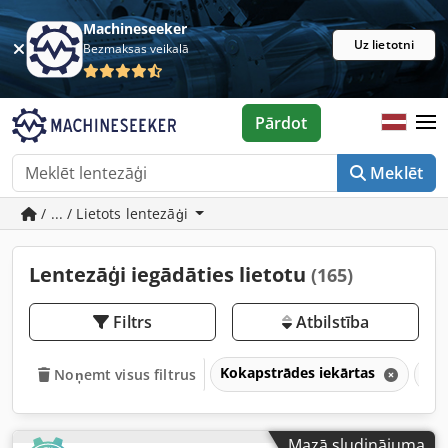
Machineseeker
Uz lietotni
Bezmaksas veikalā
Pārdot
Meklēt
/ ... / Lietots lentezāģi
Lentezāģi iegādāties lietotu
(165)
Filtrs
Atbilstība
Kokapstrādes iekārtas
Zā
Noņemt visus filtrus
Mazā sludinājuma