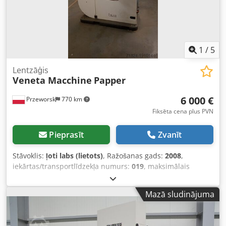
1
/
5
Lentzāģis
Veneta Macchine
Papper
6 000 €
Przeworsk
770 km
Fiksēta cena plus PVN
Pieprasīt
Zvanīt
Stāvoklis:
ļoti labs (lietots)
, Ražošanas gads:
2008
,
iekārtas/transportlīdzekļa numurs:
019
, maksimālais
griešanas augstums:
120 mm
, zāģlentes garums:
5 480
mm
, zāģlentas ātrums:
29 mm/s
, lentes zāģa platums:
20
Mazā sludinājuma
mm
, Lentzāģis Veneta Macchine Papper 2008 Riteņu
diametrs: 800 mm Maksimālais griešanas augstums ar
padevi: 160 mm Crsdpfx Aswh S Ehogysf Zāģa lentes