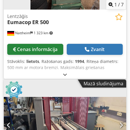
1
/
7
Lentzāģis
Eumacop
ER 500
Nattheim
1 323 km
Cenas informācija
Zvanīt
Stāvoklis:
lietots
, Ražošanas gads:
1994
, Riteņa diametrs:
500 mm ar motora bremzi. Maksimālais griešanas
augstums: 320 mm. Staba puse pa kreisi augšā un apakšā.
APPA vadotnes. Motors: 1,5 kW. Slīps galds. Braukšanas
Mazā sludinājuma
ierīce. Braukšanas riteņi ar asmeņa sprieguma indikāciju.
Asmens garums: min. 4040 mm, maks. 4140 mm.
Uzglabāšanas vieta: Nattheim. Credowl D S Uopfx Agyef