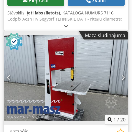
Pieprasīt
Zvanīt
Stāvoklis:
ļoti labs (lietots)
, KATALOGA NUMURS 7116
Codpfx Aozh Hv Segyorf TEHNISKIE DATI - riteņu diametrs:
630 mm - galda izmēri: 880x700 mm - galda slīpuma
regulēšana - motors: 3 kW - maksimālais zāģēšanas
Mazā sludinājuma
augstums: 300 mm - lentes–korpusa izspraude: 580 mm -
nosūces caurules diametrs: 90 mm - 2 apgriezienu ātrumi -
bremze - izmēri (garums/platums/augstums):
1200x920x2250 mm - svars: 702 kg PRIEKŠROCĪBAS – ražots
Polijā – DTR dokumentācija – ļoti labā stāvoklī – lietots zāģis
Neto cena: 8 500 PLN Neto cena: 2 020 EUR Neto cena
aprēķināta pēc 4,2 PLN/EUR kursa (būtisku kursa svārstību
gadījumā cena var mainīties)
1
/
20
Lentzāģis