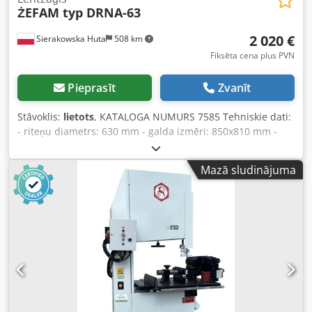
ŻEFAM typ DRNA-63
2 020 €
Sierakowska Huta
508 km
Fiksēta cena plus PVN
Pieprasīt
Zvanīt
Stāvoklis:
lietots
, KATALOGA NUMURS 7585 Tehniskie dati:
- riteņu diametrs: 630 mm - galda izmēri: 850x810 mm -
galds regulējams leņķī - motors: 3 kW - maksimālais
griešanas augstums: 320 mm - lentes attālums no korpusa:
Mazā sludinājuma
600 mm - nosūces pieslēguma diametrs: 90 mm - bremze -
izmēri (gar./plat./augst.): 1300x830x2050 mm - svars: 420
kg Priekšrocības: – izgatavots Polijā – DTR dokumentācija –
ļoti labā stāvoklī – lietots zāģis Cedezhu Nyopfx Agyorf
Cena bez PVN: 8 500 PLN Cena bez PVN: 2 020 EUR Cena
bez PVN aprēķināta pēc kursa 4,2 PLN/EUR (lielākas kursa
svārstības gadījumā cena var mainīties)