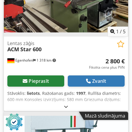
1
/
5
Lentas zāģis
ACM
Star 600
2 800 €
Egenhofen
1 318 km
Fiksēta cena plus PVN
Pieprasīt
Zvanīt
Stāvoklis:
lietots
, Ražošanas gads:
1997
, Rullīša diametrs:
600 mm Konsoles izvirzījums: 580 mm Griezuma dziļums:
Darba virsma grozāma: jā Lentas ātrums: Motora jauda:
2,2 kW Motora bremze: jā / automātiska Putekļu
Mazā sludinājuma
atvadīšanas pieslēgums: 100 mm un 120 mm Iekārtas
garums: 1150 mm Iekārtas platums: 850 mm Cjdpfx
Aszqyxfsgyerf Iekārtas augstums: 2100 mm Svars: 200 kg