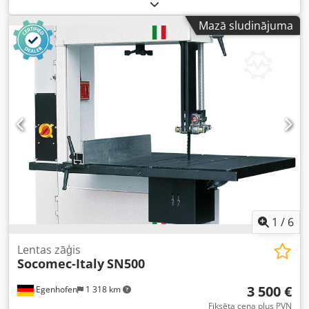
iespēju. Glabāšanas vieta: Nattheim Crsdpfxow D Aw Hs
Agysf
Mazā sludinājuma
1
/
6
Lentas zāģis
Socomec-Italy
SN500
3 500 €
Egenhofen
1 318 km
Fiksēta cena plus PVN