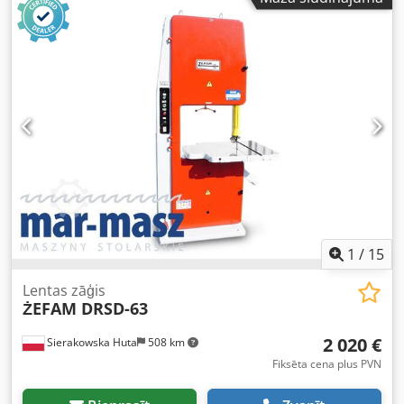
1
/
15
Lentas zāģis
ŻEFAM DRSD-63
2 020 €
Sierakowska Huta
508 km
Fiksēta cena plus PVN