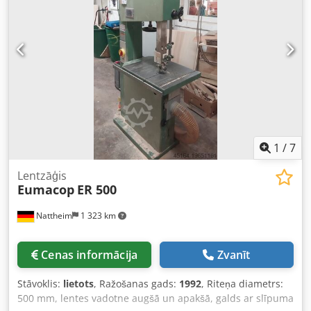
1
/
7
Lentzāģis
Eumacop
ER 500
Nattheim
1 323 km
Cenas informācija
Zvanīt
Stāvoklis:
lietots
, Ražošanas gads:
1992
, Riteņa diametrs:
500 mm, lentes vadotne augšā un apakšā, galds ar slīpuma