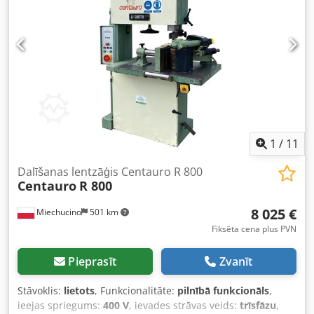
– Divi pneimatiskie sānu piespiedēji – Divi pneimatiskie
darba distanceri – Nepārtraukta padeves regulēšana –
Hidrauliskā padeve – Sūkņa motors 1,85 kW – Izvades
konveijera lente 180 mm x 2000 mm – Konveijera motora
jauda 0,25 kW – Centrālā eļļošana Iekārtas izmēri: –
Garums 400 cm – Platums 230 cm – Augstums 250 cm –
Svars ~ 2000 kg
1
/
11
Dalīšanas lentzāģis Centauro R 800
Centauro
R 800
8 025 €
Miechucino
501 km
Fiksēta cena plus PVN
Pieprasīt
Zvanīt
Stāvoklis:
lietots
, Funkcionalitāte:
pilnībā funkcionāls
,
ieejas spriegums:
400 V
, ievades strāvas veids:
trīsfāzu
,