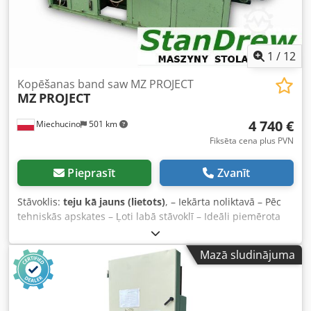
1
/
12
Kopēšanas band saw MZ PROJECT
MZ
PROJECT
4 740 €
Miechucino
501 km
Fiksēta cena plus PVN
Pieprasīt
Zvanīt
Stāvoklis:
teju kā jauns (lietots)
, – Iekārta noliktavā – Pēc
tehniskās apskates – Ļoti labā stāvoklī – Ideāli piemērota
krēslu ražošanai Cjdpjd Dc E Asfx Agysrf TEHNISKIE
PARAMETRI: – Galvenais motors 7,5 kW – Divi šabloni –
Mazā sludinājuma
Pneimatiskā šablonu vadība – Pneimatiskā šablona
vadīšana – Riteņu diametrs 850 mm – Lentas platums 40
mm – Maksimālais detaļas garums 1300 mm – Maksimālais
detaļas platums 800 mm – Maksimālais augstums 120 mm