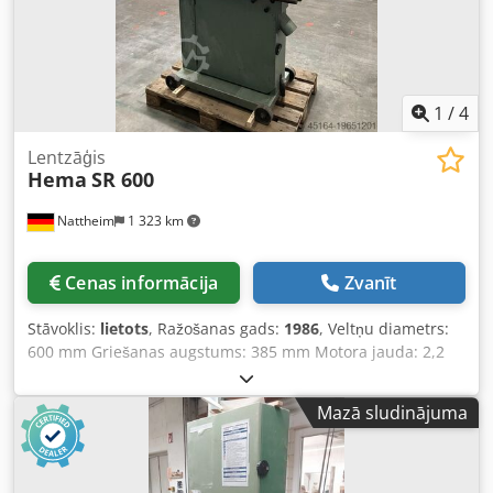
1
/
4
Lentzāģis
Hema
SR 600
Nattheim
1 323 km
Cenas informācija
Zvanīt
Stāvoklis:
lietots
, Ražošanas gads:
1986
, Veltņu diametrs:
600 mm Griešanas augstums: 385 mm Motora jauda: 2,2
kW Galds ir slīpējams Galda izmērs: 540 x 600 mm Kopējais
augstums: 2100 mm Svars: apmēram 260 kg Uzglabāšanas
Mazā sludinājuma
vieta: Nattheim Crsdpfx Agow D Aybjyef