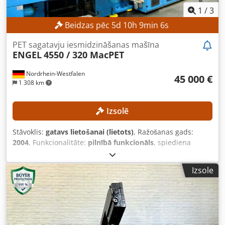
1
/
3
Beidzas pēc
5
d
10
h
9
min
4
s
PET sagatavju iesmidzināšanas mašīna
ENGEL
4550 / 320 MacPET
Nordrhein-Westfalen
45 000 €
1 308 km
Izsolē
Stāvoklis:
gatavs lietošanai (lietots)
, Ražošanas gads:
2004
, Funkcionalitāte:
pilnībā funkcionāls
, spiediena
spēks:
3 188 kN
, iesmidzināšanas svars:
6 935 g
, skrūvju
konveijera diametrs:
130 mm
, ražošanas jauda:
17 000
Izsole
vienība/h
, TEHNISKIE RAKSTURLĀKUMI Noslēgšanas spēks:
320 t Injekcijas svars: 6935 g Skrūves diametrs: 130 mm
Jauda: 17 000 priekšformas/h IERĪCES RAKSTURLĀKUMI
Izmēri: 72 vietas, 4 līmeņi APRĪKOJUMS Izņemšanas
komplekts Konveijera lente LT/h 1825 TPS robots TRT-M4-