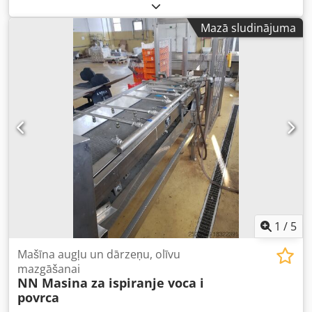
funkcionāls
, iekārtas/transportlīdzekļa numurs:
SL-25T
,
Marunaka SL 25 T, komplektā ar konveijerlenti un nažu
Mazā sludinājuma
asināšanas iekārtu. Cena un sīkāka informācija – rakstiet
uz e-pastu. Codpfjzruhwjx Aqxerf
1
/
5
Mašīna augļu un dārzeņu, olīvu
mazgāšanai
NN Masina za ispiranje voca i
povrca