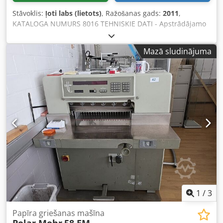
atkarībā no valūtas kursa svārstībām)
Stāvoklis:
ļoti labs (lietots)
, Ražošanas gads:
2011
,
KATALOGA NUMURS 8016 TEHNISKIE DATI - Apstrādājamo
tapu diametru diapazons: 60–160 mm - Maksimālais
ievadmateriāla diametrs: 210 mm Cedezrui Ijpfx Aqxerf -
Mazā sludinājuma
Minimālais ievadmateriāla garums: 1000 mm -
Maksimālais apstrādes pārpalikums vienā pusē: 30 mm -
Uzstādīta čaula ar diametru: 90 mm - Nažgalvas piedziņas
motors: 22 kW - Bezpakāpju padeves ātruma regulēšana +
uz priekšu/atpakaļ ar frekvenču pārveidotāju - Padeves
motors: 1,5 kW Aprīkojums: - Ievades renis - 6 zobaini
vilkšanas veltņi - 4-nažu galva - 6 gludi vilkšanas
izvadveltnīši - Komplektā ar 10 čaulām - Izmēri
(garums/platums/augstums): 2800 x 1300 x 2150 mm -
Svars: aptuveni 2200 kg PRIEKŠROCĪBAS – Ražots Polijā,
SAFO zīmols – DTR + CE dokumentācija – Komplektā ar
čaulām – Lietots apaļošanas aparāts, ļoti labā stāvoklī Cena
bez PVN: 98 900 PLN Cena bez PVN: 23 548 EUR (aprēķinot
pēc kursa 4,20 EUR) (Cenas var mainīties atkarībā no
1
/
3
valūtas svārstībām)
Papīra griešanas mašīna