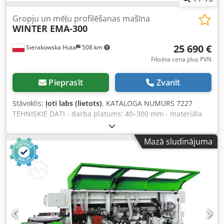
Gropju un mēļu profilēšanas mašīna
WINTER EMA-300
25 690 €
Sierakowska Huta
508 km
Fiksēta cena plus PVN
Pieprasīt
Zvanīt
Stāvoklis:
ļoti labs (lietots)
, KATALOGA NUMURS 7227
TEHNISKIE DATI - darba platums: 40–300 mm - materiāla
biezums: 10–35 mm - minimālais materiāla garums: 270
mm - maksimālais materiāla garums: bez ierobežojuma -
Mazā sludinājuma
maksimālais padeves ātrums: 90 m/min - padeves ātruma
regulēšana bezpakāpju ar invertoru no vadības pults -
griešanas ātrums: 24 m/min - frēzes dzinēja jauda: 2x4 kW
- frēzes apgriezienu skaits: 7500 apgr./min Crodpszrvccofx
Aqxjf - padeves dzinēja jauda: 0,75 kW - pneimatiskais
augšējais un sānu nospiedējs - vārpstas diametrs: 40 mm -
iekšējās padeves motorzinējs 1130 mm garumā, rullīšu
konveijers - manuālā/automātiskā vadība - PLC vadības