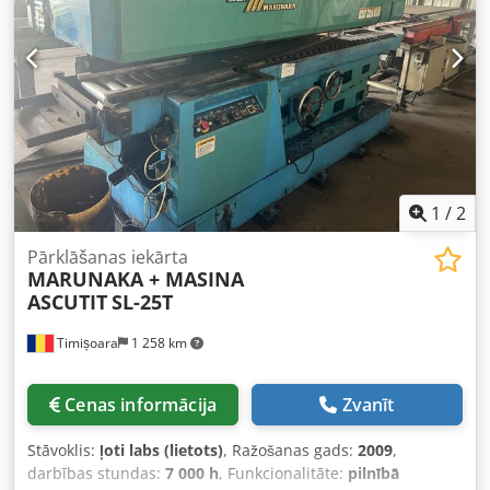
1
/
2
Pārklāšanas iekārta
MARUNAKA + MASINA
ASCUTIT
SL-25T
Timișoara
1 258 km
Cenas informācija
Zvanīt
Stāvoklis:
ļoti labs (lietots)
, Ražošanas gads:
2009
,
darbības stundas:
7 000 h
, Funkcionalitāte:
pilnībā