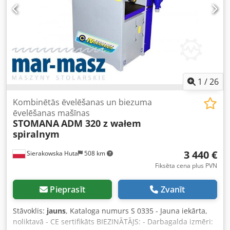
svārstībām)
1
/
26
Kombinētās ēvelēšanas un biezuma
ēvelēšanas mašīnas
STOMANA
ADM 320 z wałem
spiralnym
3 440 €
Sierakowska Huta
508 km
Fiksēta cena plus PVN
Pieprasīt
Zvanīt
Stāvoklis:
jauns
, Kataloga numurs S 0335 - Jauna iekārta,
noliktavā - CE sertifikāts BIEZINĀTĀJS: - Darbagalda izmēri: