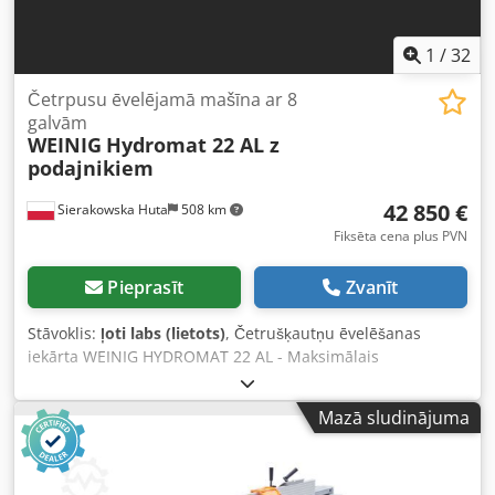
Iekārtas izmēri: 115 cm (platums) × 135 cm (garums) × 136
cm (augstums)
1
/
32
Četrpusu ēvelējamā mašīna ar 8
galvām
WEINIG
Hydromat 22 AL z
podajnikiem
42 850 €
Sierakowska Huta
508 km
Fiksēta cena plus PVN
Pieprasīt
Zvanīt
Stāvoklis:
ļoti labs (lietots)
, Četrušķautņu ēvelēšanas
iekārta WEINIG HYDROMAT 22 AL - Maksimālais
apstrādājamā detaļas platums: 220 mm - Maksimālais
apstrādājamā detaļas augstums: 130 mm - 8 vārpstas: 1)
Mazā sludinājuma
apakšējā horizontālā 220 mm, 5,5 kW 2) labā vertikālā 130
mm, 7,5 kW 3) kreisā vertikālā 130 mm, 7,5 kW 4) labā
vertikālā 130 mm, 5,5 kW 5) augšējā horizontālā 220 mm,