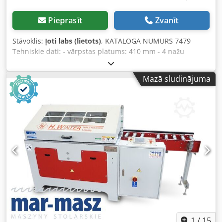
Pieprasīt
Zvanīt
Stāvoklis:
ļoti labs (lietots)
, KATALOGA NUMURS 7479
Tehniskie dati: - vārpstas platums: 410 mm - 4 nažu
vārpsta (TERSA) - trokšņu slāpēšanas ķemme - vārpstas
aizsargs - galdu garums: 2610 mm - garāks ievades galds:
Mazā sludinājuma
1435 mm - čuguna galdi - abi galdi regulējami - oriģināla
čuguna regulējama leņķa lineāla - bremze - nosūces
pieslēguma diametrs: 115 mm - motors: 4 kW - izmēri
garums/platums/augstums: 2610x960x1110 mm - svars:
578 kg Csdpjzr Itgefx Aqxsrf PRIEKŠROCĪBAS – ražots Itālijā
– 4 nažu vārpsta – bremze – trokšņu slāpēšanas ķemme –
garāks ievades galds – nav pārkrāsots – lietota ēvelmašīna,
ļoti labā stāvoklī, oriģinālā DTR dokumentācija Neto cena:
21 900 PLN Neto cena: 5 200 EUR (atkarībā no kursa 4,2
EUR) (Cenas var mainīties pie lielākām kursa svārstībām)
1
/
15