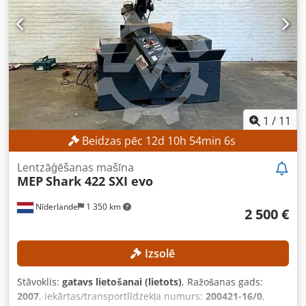
72-E Var izvēlēties kādu no šīm divām veidnēm: 1. variants:
MHT veidne ar 72 vietām, paredzēta 30,8 g PCO 1810 vai
1881 (īsa, 28 mm kakliņa gredzens, 1,5 litru pudeles)
2. variants: 72 serdeņu komplekti, paredzēti 27,8 g PCO
1810 vai 1881 (īsa, 28 mm kakliņa gredzens, 1,0 litru
pudeles) Codezmxdlspfx Aqxjrf Piezīme: papildus iekārtai,
lai sāktu ražošanu, būs nepieciešams tikai žāvētājs un
dzesēšanas iekārta.
1
/
11
Beidzas pēc
12
d
10
h
54
min
4
s
Lentzāģēšanas mašīna
MEP
Shark 422 SXI evo
Nīderlande
1 350 km
2 500 €
Izsolē
Stāvoklis:
gatavs lietošanai (lietots)
, Ražošanas gads:
2007
, iekārtas/transportlīdzekļa numurs:
200421-16/0
,