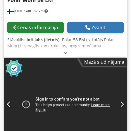
Polar Mohr
58 EM
Helsinki
367 km
Cenas informācija
Zvanīt
Stāvoklis:
ļoti labs (lietots)
, Polar 58 EM (ražotājs Polar
Mohr) ir smagās konstrukcijas, programmējama
hidrauliskā papīra griezējieta. Tā ir paredzēta poligrāfijām,
kopēšanas centriem un grāmatu iesiešanas darbnīcām,
Mazā sludinājuma
kurām nepieciešama precīza un atkārtojama griešana
SRA3 un B3 papīra formātos. Tehniskās specifikācijas:
Griešanas platums: 580 mm (22,8 collas) Padeves dziļums:
580 mm (22,8 collas) Spīles atvērums: 100 mm (3,9 collas) –
maksimālais stabu augstums Spiešanas spēks: maināms
no 180 daN (400 lbs) līdz 1500 daN (3300 lbs) Minimālais
griezuma garums: 15 mm (0,59 collas) bez palīglīstes / 50
mm (1,96 collas) ar palīglīsti Atmiņa un programmas:
digitālā mikroprocesora vadība ar 99 programmām un līdz
999 pozīcijām Cjdpfx Aszr E Eyoqxerf Elektrobarošanas
prasības: 3 fāžu strāva Neto svars: 520 kg (1146 lbs)