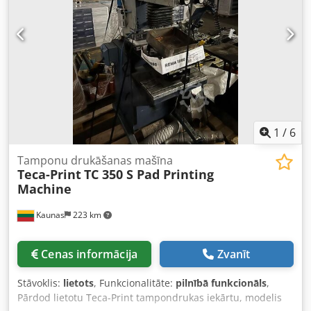
Finiera formāta platums (šķērsām šķiedrai) 50 - 500 mm
Finiera sloksnes biezums 0,3 - 1,5 mm Maksimālā iekārtas
jauda 30 cikli/min. (jaudas rādītāji attiecas uz vidējo finiera
sloksnes platumu 100 mm šķērsām šķiedrai) Pieslēguma
slodze (bāzes iekārta): Jaudas patēriņš 13,5 kW Saspiesta
gaisa spiediens 6 bar Energo patēriņš: Elektroenerģijas
patēriņš 6,2 kWh Saspiestā gaisa patēriņš 15 NL/min.
Izmēri un svars (bāzes iekārta): 2940 mm G x 1000 mm P x
1530 mm A. 3200 kg Crodpst Akcfsfx Aqxof
1
/
6
Tamponu drukāšanas mašīna
Teca-Print
TC 350 S Pad Printing
Machine
Kaunas
223 km
Cenas informācija
Zvanīt
Stāvoklis:
lietots
, Funkcionalitāte:
pilnībā funkcionāls
,
Pārdod lietotu Teca-Print tampondrukas iekārtu, modelis