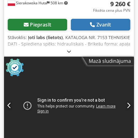
9 260 €
Sierakowska Huta
508 km
atkarībā no kursa svārstībām)
Fiksēta cena plus PVN
Pieprasīt
Zvanīt
Stāvoklis:
ļoti labs (lietots)
, KATALOGA NR. 7153 TEHNISKIE
DATI - Spiediena spēks: hidrauliskais - Brikešu forma: apaļa
- Brikešu diametrs: 70 mm - Tvertnes izmēri (A/P): 920x870
mm - Ražība: apmēram 110 kg/h - Automātiska iekārtas
Mazā sludinājuma
darbība - Eļļas dzesētājs - Eļļas sildīšana - Pārbaudes logs -
Motors: 7,5 kW - Izmēri (G/P/A): 1750x1300x1460 mm -
Svars: 825 kg PRIEKŠROCĪBAS – Nav krāsota – Ražots Itālijā
– Lietota brikešu prese – Ļoti labā stāvoklī Cjdpjzh H Riefx
Aqxorf Neto cena: 38 900 PLN Neto cena: 9 260 EUR
(atkarībā no kursa 4,2 EUR) (Cenas var mainīties lielu
valūtas kursa svārstību gadījumā)