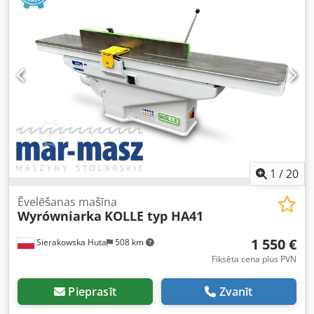
1
/
20
Ēvelēšanas mašīna
Wyrówniarka
KOLLE typ HA41
1 550 €
Sierakowska Huta
508 km
Fiksēta cena plus PVN
Pieprasīt
Zvanīt