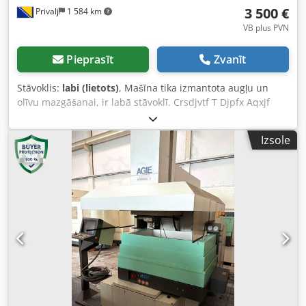
3 500 €
Privalj
1 584 km
VB plus PVN
Pieprasīt
Zvanīt
Stāvoklis:
labi (lietots)
, Mašīna tika izmantota augļu un
olīvu mazgāšanai, ir labā stāvoklī. Crsdjvtf T Djpfx Aqxjf
Izsole