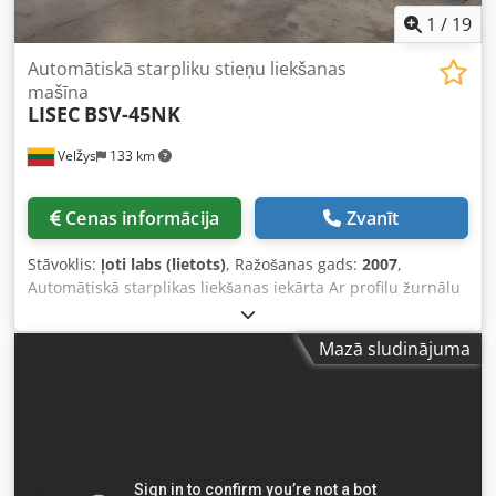
1
/
19
Automātiskā starpliku stieņu liekšanas
mašīna
LISEC
BSV-45NK
Velžys
133 km
Cenas informācija
Zvanīt
Stāvoklis:
ļoti labs (lietots)
, Ražošanas gads:
2007
,
Automātiskā starplikas liekšanas iekārta Ar profilu žurnālu
Iespējams locīt alumīnija, tērauda un "warm-edge"
(plastmasas) starplikas Universāls liekšanas rīks
Mazā sludinājuma
alumīnijam līdz 24 mm Visas formas saskaņā ar LISEC
formu katalogu Komplektā ietilpst Domino A-100 tintes
strūklas printeris Papildu tehniskā informācija pieejama
pievienotajā tehnisko datu failā Ļoti labā un tīrā stāvoklī
Pārbaudīta, darba kārtībā Crjdpfx Aqszdynmsxof Skatīt
video Tiek pārdota "kā ir" Pieejama nekavējoties