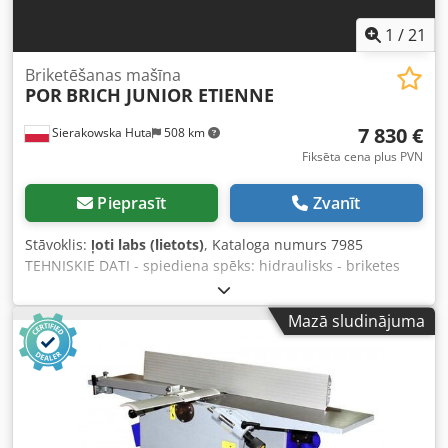
1
/
21
Briketēšanas mašīna
POR
BRICH JUNIOR ETIENNE
7 830 €
Sierakowska Huta
508 km
Fiksēta cena plus PVN
Pieprasīt
Zvanīt
Stāvoklis:
ļoti labs (lietots)
, Kataloga numurs 7985
TEHNISKIE DATI - spiediena spēks: hidraulisks - briketes
forma: apaļa - briketes diametrs: 50 mm - tvertnes
diametrs: 1000 mm - jauda: līdz 10 briketēm/min, apm. 90
Mazā sludinājuma
kg/stundā - automātiska mašīnas darbība - dzinējs: 5,5 kW
- izmēri (gar/plat/aug): 1720x1100x1500 mm - svars:
apmēram 650 kg PRIEKŠROCĪBAS Codpfx Aezh Iy Eeqxjrf –
ražots Itālijā – lietota briketēšanas prese – nav pārkrāsota –
ļoti labā stāvoklī Neto cena: 32 900 PLN Neto cena: 7 830
EUR pie 4,2 EUR kursa (Cenas var mainīties pie lielākām