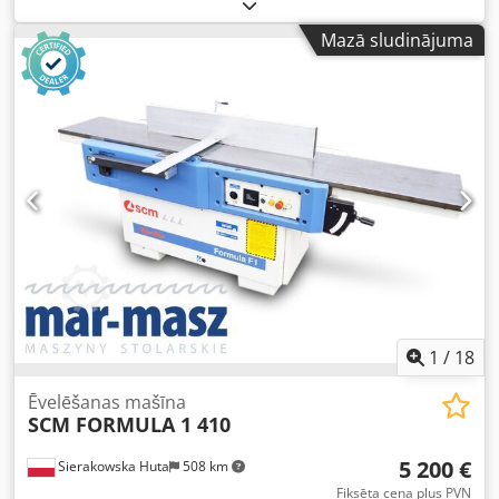
TC 350 S! Pieejama uzreiz! Gatava transportēšanai! Cjdpsw
Hbd Refx Aqxorf
Mazā sludinājuma
1
/
18
Ēvelēšanas mašīna
SCM FORMULA 1 410
5 200 €
Sierakowska Huta
508 km
Fiksēta cena plus PVN