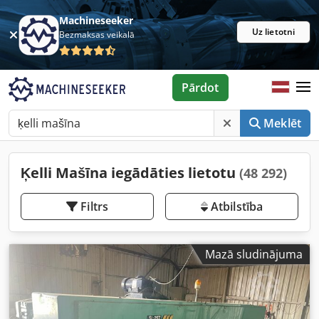
Machineseeker
Uz lietotni
Bezmaksas veikalā
Pārdot
Meklēt
Ķelli Mašīna iegādāties lietotu
(48 292)
Filtrs
Atbilstība
Mazā sludinājuma