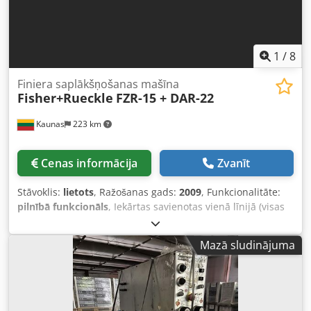
1
/
8
Finiera saplākšņošanas mašīna
Fisher+Rueckle
FZR-15 + DAR-22
Kaunas
223 km
Cenas informācija
Zvanīt
Stāvoklis:
lietots
, Ražošanas gads:
2009
, Funkcionalitāte:
pilnībā funkcionāls
, Iekārtas savienotas vienā līnijā (visas
trīs iekārtas tiek pārdotas tikai kopā). 1. Finiera šķiedru
šķērsvirziena salīmēšanas iekārta Fisher+Rueckle FZR-15,
Mazā sludinājuma
2009. gads 2. Tiešās uzkrāšanas iekārta Fisher+Rueckle
DAR-22, 2009. gads 3. Šķērveida pacelšanas galds 1000 kg
TEHNISKĀ DOKUMENTĀCIJA (pilna pēc pieprasījuma)
Finiera šķērsvirziena salīmēšanas iekārta FURNIMASTER
FZR-15 Finiera formāta garums (pa šķiedrai) 350 - 1500 mm