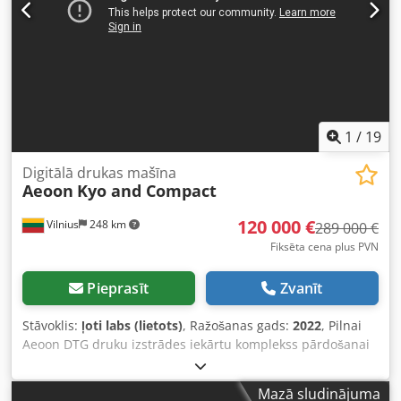
1
/
19
Digitālā drukas mašīna
Aeoon
Kyo and Compact
120 000 €
Vilnius
248 km
289 000 €
Fiksēta cena plus PVN
Pieprasīt
Zvanīt
Stāvoklis:
ļoti labs (lietots)
, Ražošanas gads:
2022
, Pilnai
Aeoon DTG druku izstrādes iekārtu komplekss pārdošanai
Drukāšanas iekārta Aeoon Kyo (8 drukas galvas)
Drukāšanas iekārta Aeoon Compact (8 drukas galvas)
Mazā sludinājuma
Iepriekšapstrādes līnija Aeoon PTB 6 m divu līniju žāvētājs