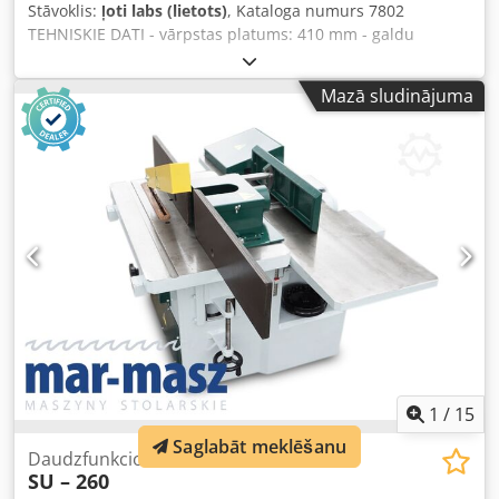
Stāvoklis:
ļoti labs (lietots)
, Kataloga numurs 7802
TEHNISKIE DATI - vārpstas platums: 410 mm - galdu
garums: 2560 mm - galdi no čuguna - abi galdi regulējami -
oriģināla čuguna vadotne ar slīpuma regulāciju - motors:
Mazā sludinājuma
2,2 kW - vārpstas aizsargs - nosūkšanas pieslēguma
diametrs: 150 mm - izmēri (gar./plat./aug.): 2560x700x1170
mm - svars: 695 kg PRIEKŠROCĪBAS – ražots Vācijā – lietots
virpotājs Crsdpfjzhu Dqsx Aqxef – ļoti labā stāvoklī Neto
cena: 6 500 PLN Neto cena: 1 550 EUR pēc 4,2 EUR kursa
(Cenas var mainīties lielas svārstības gadījumā)
1
/
15
Saglabāt meklēšanu
Daudzfunkcionāla kombinēta mašīna
SU – 260