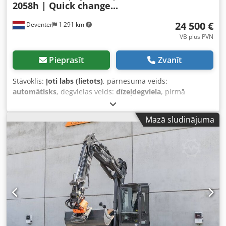
2058h | Quick change...
24 500 €
Deventer
1 291 km
VB plus PVN
Pieprasīt
Zvanīt
Stāvoklis:
ļoti labs (lietots)
, pārnesuma veids:
automātisks
, degvielas veids:
dīzeļdegviela
, pirmā
reģistrācija:
06/2016
, Ražošanas gads:
2016
, darbības
stundas:
2 058 h
, Aprīkojums:
kabīne
,
Mazā sludinājuma