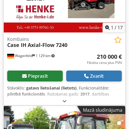
1
/
17
Kombains
Case IH
Axial-Flow 7240
210 000 €
Wagenfeld
1 129 km
Fiksēta cena plus PVN
Pieprasīt
Zvanīt
Stāvoklis:
gatavs lietošanai (lietots)
, Funkcionalitāte:
pilnībā funkcionāls
, Ražošanas gads:
2017
, darbības
stundas:
1 706 h
, jauda:
366 kW (497,62 zs)
, degvielas
veids:
dīzeļdegviela
, maksimālais ātrums:
30 km/h
, pirmā
Mazā sludinājuma
reģistrācija:
07/2017
, nākamā pārbaude (TÜV):
07/2026
,
aizmugurējās riepas izmērs:
500/85 R24
,
iekārtas/transportlīdzekļa numurs:
YHG233775
,