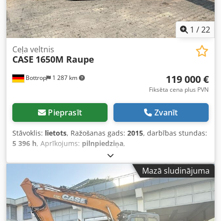
1
/
22
Ceļa veltnis
CASE
1650M Raupe
119 000 €
Bottrop
1 287 km
Fiksēta cena plus PVN
Pieprasīt
Zvanīt
Stāvoklis:
lietots
, Ražošanas gads:
2015
, darbības stundas:
5 396 h
, Aprīkojums:
pilnpiedziņa
,
Mazā sludinājuma