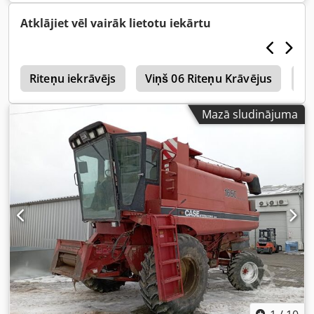
Atklājiet vēl vairāk lietotu iekārtu
i
Riteņu iekrāvējs
Viņš 06 Riteņu Krāvējus
We
Mazā sludinājuma