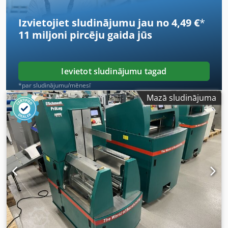
Izvietojiet sludinājumu jau no 4,49 €
*
11 miljoni pircēju
gaida jūs
Ievietot sludinājumu tagad
*par sludinājumu/mēnesī
Mazā sludinājuma