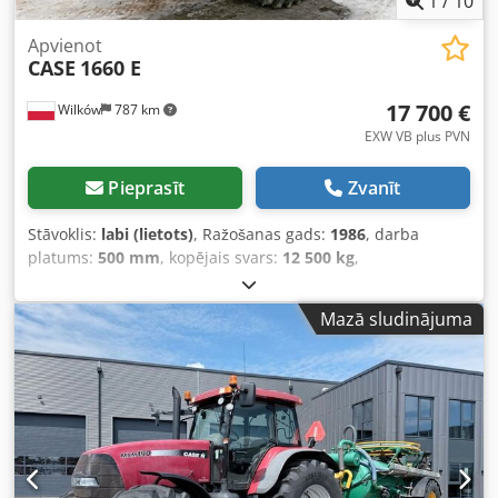
1
/
10
Apvienot
CASE
1660 E
17 700 €
Wilków
787 km
EXW VB plus PVN
Pieprasīt
Zvanīt
Stāvoklis:
labi (lietots)
, Ražošanas gads:
1986
, darba
platums:
500 mm
, kopējais svars:
12 500 kg
,
iekārtas/transportlīdzekļa numurs:
017128
, CASE IH 1660
axial flow Zīmols: Case IH Modelis: 1660 Gads: 1987
Mazā sludinājuma
Motorstundas: 3 300 h Griezuma platums: 5,00 m
Aprīkojums: salmu smalcinātājs, salmu izkliedētājs Codovr
Dxpopfx Al Terf