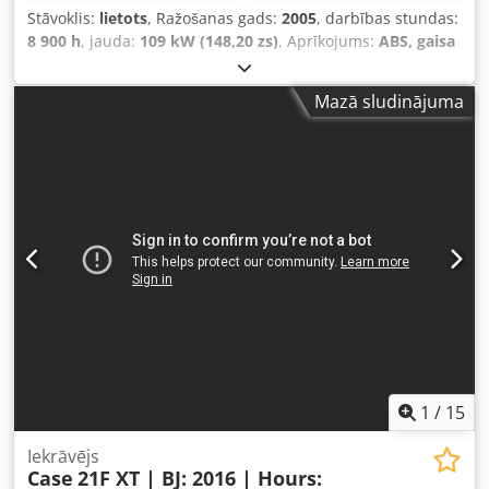
Stāvoklis:
lietots
, Ražošanas gads:
2005
, darbības stundas:
8 900 h
, jauda:
109 kW (148,20 zs)
, Aprīkojums:
ABS, gaisa
kondicionēšana, kabīne, pilnpiedziņa
, Pašmasa: 5 868 kg
Garums: 4 692 mm Platums: 2 507 mm Augstums: 2 997
Mazā sludinājuma
mm Riteņu bāze: 2 723 mm Nominālā jauda: 105,9 kW (144
ZS) Nominālais apgriezienu skaits: 2 200 apgr./min.
Crjdpfxjwlmt Io Al Tef Cilindru skaits: 6 Dzinēja tilpums: 7
480 cm³ Griezes momenta pieaugums: 51,3 Pilnpiedziņa
1
/
15
Iekrāvējs
Case
21F XT | BJ: 2016 | Hours: