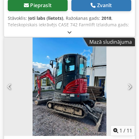
Pieprasīt
Zvanīt
Stāvoklis:
ļoti labs (lietots)
, Ražošanas gads:
2018
,
Teleskopiskais iekrāvējs CASE 742 Farmlift Izlaiduma gads:
2018 Crodpfx Alsw Nq Nge Tjf 4800 moto stundas Strēles
garums: 7 m Celtspēja: 4,2 t Jauda: 107 kW Aizmugurējā
Mazā sludinājuma
sakabe Džoistiks Kondicionieris 4x4 piedziņa Viss darba
kārtībā, bez brīvgaitas. Jauns kauss
1
/
11