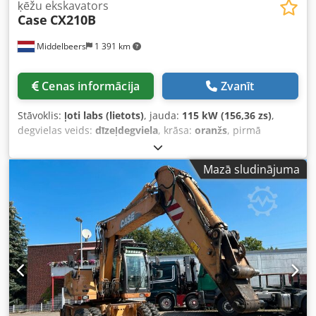
ķēžu ekskavators
Case
CX210B
Middelbeers
1 391 km
Cenas informācija
Zvanīt
Stāvoklis:
ļoti labs (lietots)
, jauda:
115 kW (156,36 zs)
,
degvielas veids:
dīzeļdegviela
, krāsa:
oranžs
, pirmā
reģistrācija:
07/2013
, Ražošanas gads:
2012
, darbības
stundas:
15 109 h
, Vispārīga informācija Modeļa gads: 2012
Mazā sludinājuma
Sērijas numurs: DCH210R5NCEAH2500 Tehniskā
informācija Cilindru skaits: 4 Tukšsvara: 22 600 kg
Funkcionāli Darba platums: 300 cm CE marķējums: jā
Stāvoklis Tehniskais stāvoklis: ļoti labs Vizuālais stāvoklis:
ļoti labs Finanšu informācija Cena: pēc pieprasījuma
Garantija Garantija: no pirmās rokas, pilna servisa vēsture,
uzreiz gatavs darbam! Crsdpfx Alsy En Ndo Tsf - 80 %
kāpurķēžu šasija - Iekļauti 3 kausi: 1300 mm, 450 mm un
2000 mm grāvju tīrīšanas kauss - Papildus iespējama
2021.gada TOPCON 3D sistēma