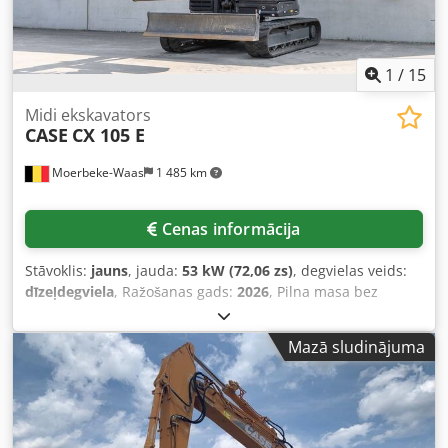
1
/
15
Midi ekskavators
CASE
CX 105 E
Moerbeke-Waas
1 485 km
Cenas informācija
Stāvoklis:
jauns
, jauda:
53 kW (72,06 zs)
, degvielas veids:
dīzeļdegviela
, Ražošanas gads:
2026
, Pilna masa bez
kravas: 9 780 kg. Csdpfozrrw Ajx Al Terf Lai iegūtu
papildinformāciju, lūdzu, sazinieties ar KEY-TEC
Mazā sludinājuma
pārdošanas nodaļu.