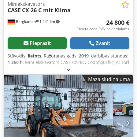
Miniekskavators
CASE
CX 26 C mit Klima
24 800 €
Bergkamen
1 241 km
Fiksēta cena PVN nav atdalāms
Pieprasīt
Zvanīt
Stāvoklis:
lietots
, Ražošanas gads:
2019
, darbības stundas:
1 360 h
, Mini ekskavators CASE CX26C, Codpfxjurfkcj Al Torf
* Ražošanas gads: 2019, * 1360 motostundas, * Apkure, *
Kondicionieris, * Gumijas kāpurķēdes, * Planēšanas lāpsta,
Mazā sludinājuma
* Ātrā sakabe