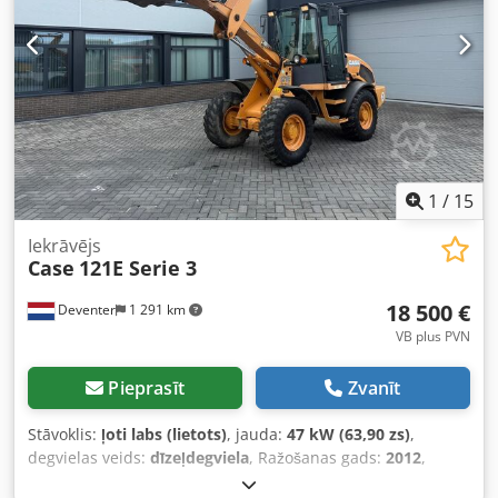
gab./h Jauda: 230V Svars: 300 kg Ražots Vācijā. Schmedt
PraForm 21-50 presēšanas iekārta Grāmatu prese ar rievu
griezēju. Ražots Schmedt, Vācijā. Iekārta ļoti labā tehniskā
stāvoklī, gatava darbam ražošanā. Tehniskie parametri:
Maks. formāts: 420 x 520 x 100 mm Svars: 220 kg Jauda:
230V + saspiests gaiss. Cena norādīta par abām iekārtām
kopā.
1
/
15
Iekrāvējs
Case
121E Serie 3
18 500 €
Deventer
1 291 km
VB plus PVN
Pieprasīt
Zvanīt
Stāvoklis:
ļoti labs (lietots)
, jauda:
47 kW (63,90 zs)
,
degvielas veids:
dīzeļdegviela
, Ražošanas gads:
2012
,
darbības stundas:
1 060 h
,