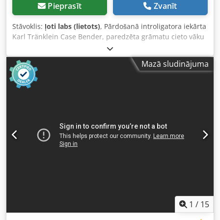
Pieprasīt
Zvanīt
Stāvoklis:
ļoti labs (lietots)
, Pārdošanā introligatora iekārta
Karl Tränklein Case Bender, paredzēta grāmatu cieto vāku
muguriņu formēšanai un liekšanai. Iekārta nodrošina
vākiem atbilstošu izliekuma rādiusu, lai tie ideāli piegulētu
Mazā sludinājuma
grāmatas blokam. Codpfx Asziwnbel Torf Iekārta ir aprīkota
ar regulējamiem veltņiem, kas ļauj pielāgoties dažādu
biezumu vākiem. Stabilā čuguna konstrukcija nodrošina
augstu precizitāti un ilgtermiņa izturību. Tehniskie dati:
Ražotājs: Karl Tränklein Tips: Case Bender / muguriņu
formēšanas iekārta Darba platums: apm. 600 mm Veltņu
spiediena regulēšana Stabila čuguna konstrukcija
Elektropiedziņa Darba galds Stāvoklis: lietota Pielietojums:
cieto vāku grāmatu ražošana, introligatorijas darbi,
drukātavas, poligrāfijas uzņēmumi, albumu, katalogu un
vāku ražošana.
1
/
15