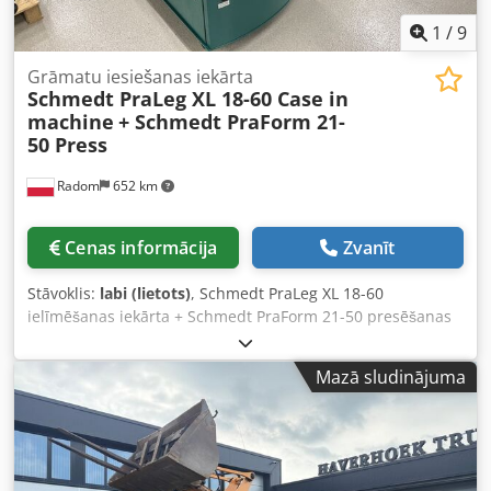
1
/
9
Grāmatu iesiešanas iekārta
Schmedt PraLeg XL 18-60 Case in
machine
+ Schmedt PraForm 21-
50 Press
Radom
652 km
Cenas informācija
Zvanīt
Stāvoklis:
labi (lietots)
, Schmedt PraLeg XL 18-60
ielīmēšanas iekārta + Schmedt PraForm 21-50 presēšanas
iekārta. Ražots 2022. gadā. Credpfjzdazbex Al Tof Schmedt
PraLeg XL 18-60 grāmatu bloku ievietošanas iekārta Iekārta
Mazā sludinājuma
labā stāvoklī, gatava darbam. Iekārta ievieto grāmatu bloku
sagatavotā cietajā vākā. Aprīkota ar divām līmjierīcēm un
gludas līmes biezuma regulēšanas iespēju. Formāts: Bloka
augstums: 80 – 450 mm Bloka platums: 110 – 450 mm
Bloka biezums: 2 – 80 mm Ražīgums: apm. 200 – 300