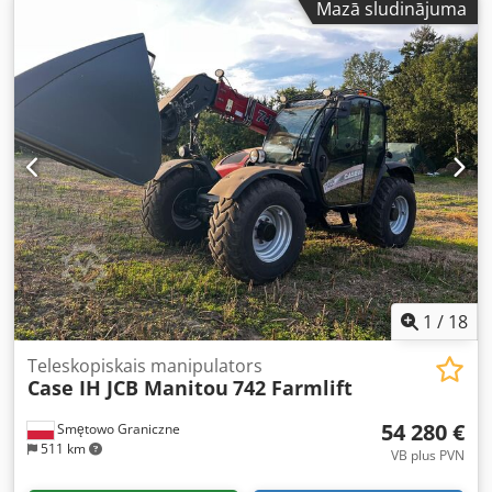
Mazā sludinājuma
sakabes mehānisms * kondicionieris Credpfx Alsy Rm H Ej
Tsf
1
/
18
Teleskopiskais manipulators
Case IH JCB Manitou
742 Farmlift
54 280 €
Smętowo Graniczne
511 km
VB plus PVN