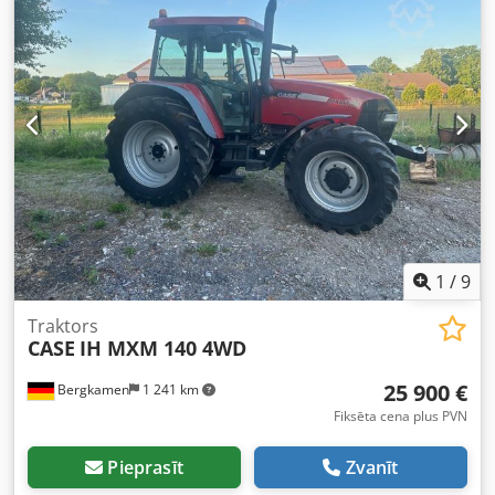
1
/
9
Traktors
CASE
IH MXM 140 4WD
25 900 €
Bergkamen
1 241 km
Fiksēta cena plus PVN
Pieprasīt
Zvanīt