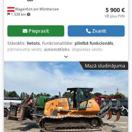
5 900 €
Klagenfurt am Wörthersee
1 338 km
VB plus PVN
Pieprasīt
Zvanīt
Stāvoklis:
lietots
, Funkcionalitāte:
pilnībā funkcionāls
,
pārnesuma veids:
automātisks
, degvielas veids:
dīzeļdegviela
, darbības svars:
7 500 kg
, asu konfigurācija:
4x2
, pirmā reģistrācija:
10/1977
, Ražošanas gads:
1977
,
Mazā sludinājuma
Aprīkojums:
hidraulika
,