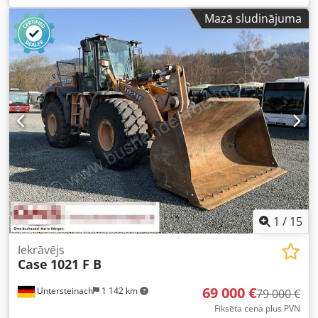
Aprīkojums:
gaisa kondicionēšana
, CASE CX330 Ražošanas
Mazā sludinājuma
gads: 2006 Darba stundu skaits: 9139 st. Aizvērta kabīne
Gaisa kondicionieris Radio Centralizētā smēršanas sistēma
Standarta izbūves izbūme Izbūmes garums: 3,30 m Pilna
hidrauliskā sistēma (piemērota darbam ar āmuru, greiferi,
šķērēm) Ātrā maiņas sistēma OQ80 Crodpjzp Rm Rjfx Al Tof
1 x kauss – 800 mm plats 1 x greifers – darbojas,
nepieciešams remonts Ritošā daļa apmēram 70% labā
stāvoklī Pamatnes plāksnes 600 mm platas Isuzu motors ar
202 kW jaudu CE marķējums Transportēšanas izmēri: 10,8
x 3 x 3,40 m Darba svars: 35,5 tonnas.
1
/
15
Iekrāvējs
Case
1021 F B
69 000 €
Untersteinach
1 142 km
79 000 €
Fiksēta cena plus PVN