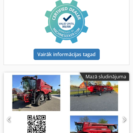
normāls
Vairāk informācijas tagad
Mazā sludinājuma