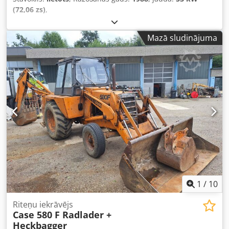
(72,06 zs)
,
Mazā sludinājuma
1
/
10
Riteņu iekrāvējs
Case 580 F Radlader +
Heckbagger