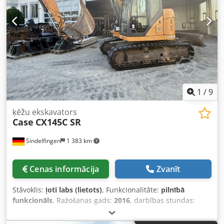
1
/
9
ķēžu ekskavators
Case
CX145C SR
Sindelfingen
1 383 km
Cenas informācija
Zvanīt
Stāvoklis:
ļoti labs (lietots)
, Funkcionalitāte:
pilnībā
funkcionāls
, Ražošanas gads:
2016
, darbības stundas:
11 500 h
, * 11 500 stundas * Darba svars 15 700 kg *
Dzinēja jauda 77 kW * Roadliner * hidrauliskais ātrās