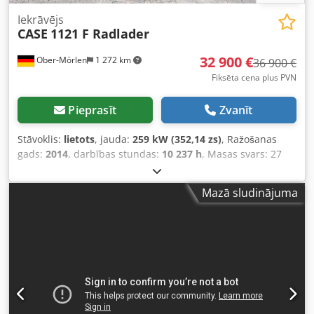
Iekrāvējs
CASE
1121 F Radlader
32 900 €
Ober-Mörlen
1 272 km
36 900 €
Fiksēta cena plus PVN
Pieprasīt
Zvanīt
Stāvoklis:
lietots
, jauda:
259 kW (352,14 zs)
, Ražošanas
gads:
2014
, darbības stundas:
10 237 h
, Masas svars: 27
024 kg Lūdzu, sazinieties ar Emal Jaweed, lai iegūtu vairāk
informācijas. Riteņu iekrāvējs / Wheel Loader, Case 1121F,
Mazā sludinājuma
izgatavošanas gads: 2014, darba stundas: 10 237 h,
garums: 8 960 mm, platums: 2 990 mm, augstums: 3 570
mm, maksimāli pieļaujamā pilnā masa: 27 024 kg, dzinējs:
Case, dzinēja jauda: 239 kW, kondicionieris, svari, papildu
hidraulika, atpakaļskata kamera, automātiskā eļļošana,
kausa izmēri: garums: 1 800 mm, platums: 3 000 mm,
augstums: 1 750 mm, pieejams video. Citi: * Piedāvājam
pārdošanai vairāk nekā 200 vienību. * Mūsu atrašanās