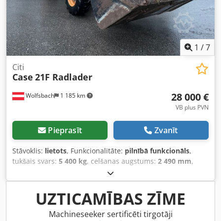
1
/
7
Citi
Case
21F Radlader
28 000 €
Wolfsbach
1 185 km
VB plus PVN
Pieprasīt
Zvanīt
Stāvoklis:
lietots
, Funkcionalitāte:
pilnībā funkcionāls
,
tukšais svars:
5 400 kg
, celšanas augstums:
2 490 mm
,
Ražošanas gads:
2014
, darbības stundas:
2 081 h
, kopējais
garums:
5 550 mm
, būvniecības augstums:
2 500 mm
,
piedziņas veids:
Diesel Motor
, konstrukcijas platums:
1 950
UZTICAMĪBAS ZĪME
mm
, Citi Codswlxgaopfx Al Tsrf Ātruma klase: 25
Tehniskais stāvoklis: normāls Akumulatora stāvoklis:
Machineseeker sertificēti tirgotāji