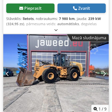
Pieprasīt
Zvanīt
Stāvoklis:
lietots
, nobraukums:
7 980 km
, jauda:
239 kW
(324,95 zs)
, pārnesuma veids:
automātisks
, degvielas
veids:
dīzeļdegviela
, krāsa:
dzeltens
, pirmā reģistrācija:
01/2013
, Ražošanas gads:
2013
, Aprīkojums:
gaisa
Mazā sludinājuma
kondicionēšana
,
1
/
9