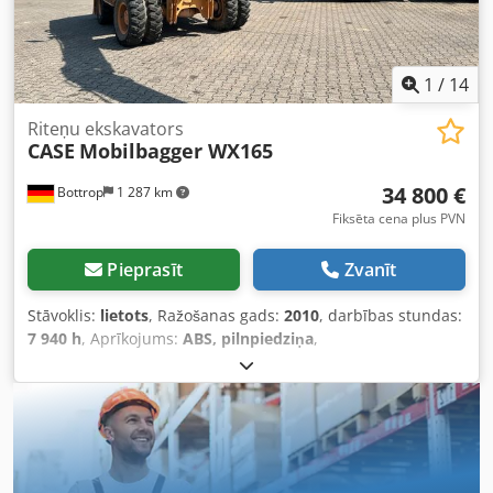
1
/
14
Riteņu ekskavators
CASE
Mobilbagger WX165
34 800 €
Bottrop
1 287 km
Fiksēta cena plus PVN
Pieprasīt
Zvanīt
Stāvoklis:
lietots
, Ražošanas gads:
2010
, darbības stundas:
7 940 h
, Aprīkojums:
ABS, pilnpiedziņa
,