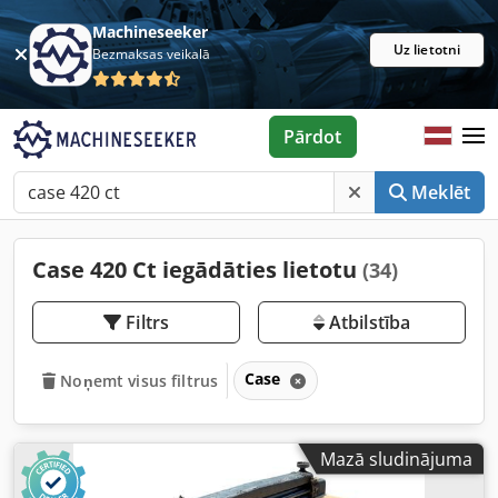
Machineseeker
Uz lietotni
Bezmaksas veikalā
Pārdot
Meklēt
Case 420 Ct iegādāties lietotu
(34)
Filtrs
Atbilstība
Case
Noņemt visus filtrus
Mazā sludinājuma