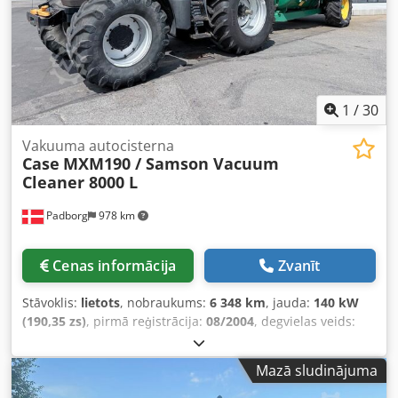
1
/
30
Vakuuma autocisterna
Case
MXM190 / Samson Vacuum
Cleaner 8000 L
Padborg
978 km
Cenas informācija
Zvanīt
Stāvoklis:
lietots
, nobraukums:
6 348 km
, jauda:
140 kW
(190,35 zs)
, pirmā reģistrācija:
08/2004
, degvielas veids:
dīzeļdegviela
, Ražošanas gads:
2004
,
Mazā sludinājuma