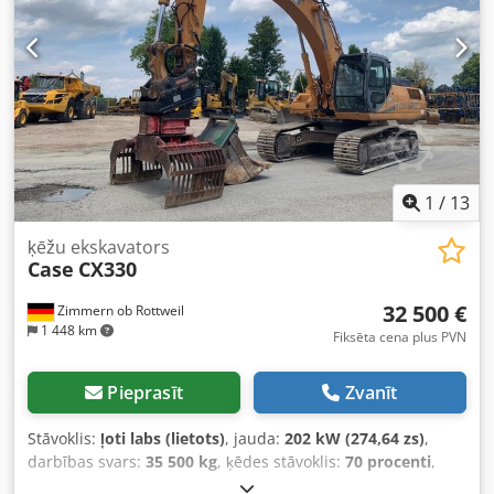
1
/
13
ķēžu ekskavators
Case
CX330
32 500 €
Zimmern ob Rottweil
1 448 km
Fiksēta cena plus PVN
Pieprasīt
Zvanīt
Stāvoklis:
ļoti labs (lietots)
, jauda:
202 kW (274,64 zs)
,
darbības svars:
35 500 kg
, ķēdes stāvoklis:
70 procenti
,
Ražošanas gads:
2006
, darbības stundas:
9 139 h
,