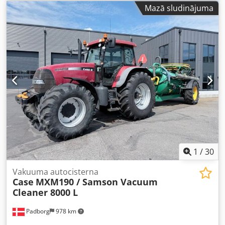
axial flow Zīmols: Case IH Dodsvr Dxpepfx Alaeck Modelis:
Mazā sludinājuma
1660 Gads: 1987 Motorstundas: 3 300 h Griezuma platums:
5,00 m Aprīkojums: salmu smalcinātājs, salmu izkliedētājs
1
/
30
Vakuuma autocisterna
Case
MXM190 / Samson Vacuum
Cleaner 8000 L
Padborg
978 km