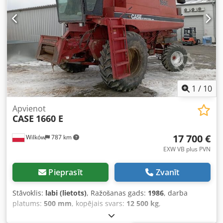
1
/
10
Apvienot
CASE
1660 E
17 700 €
Wilków
787 km
EXW VB plus PVN
Pieprasīt
Zvanīt
Stāvoklis:
labi (lietots)
, Ražošanas gads:
1986
, darba
platums:
500 mm
, kopējais svars:
12 500 kg
,
iekārtas/transportlīdzekļa numurs:
017128
, CASE IH 1660