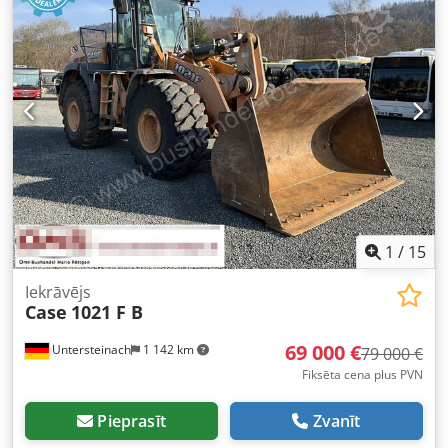
1
/
15
Iekrāvējs
Case
1021 F B
69 000 €
Untersteinach
1 142 km
79 000 €
Fiksēta cena plus PVN
Pieprasīt
Zvanīt