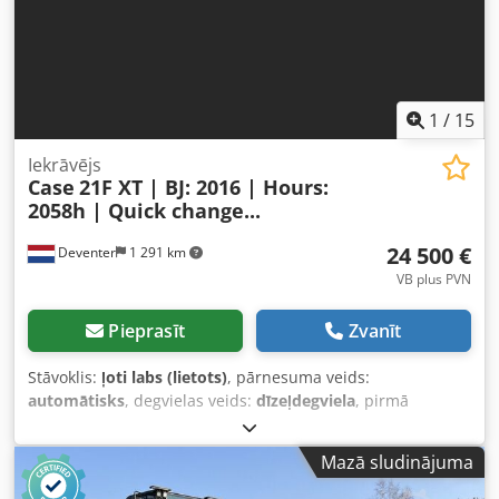
1
/
15
Iekrāvējs
Case
21F XT | BJ: 2016 | Hours:
2058h | Quick change...
24 500 €
Deventer
1 291 km
VB plus PVN
Pieprasīt
Zvanīt
Stāvoklis:
ļoti labs (lietots)
, pārnesuma veids:
automātisks
, degvielas veids:
dīzeļdegviela
, pirmā
reģistrācija:
06/2016
, Ražošanas gads:
2016
, darbības
stundas:
2 058 h
, Aprīkojums:
kabīne
,
Mazā sludinājuma