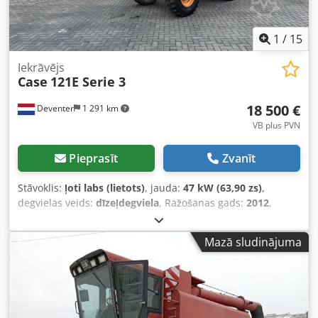
1
/
15
Iekrāvējs
Case
121E Serie 3
18 500 €
Deventer
1 291 km
VB plus PVN
Pieprasīt
Zvanīt
Stāvoklis:
ļoti labs (lietots)
, jauda:
47 kW (63,90 zs)
,
degvielas veids:
dīzeļdegviela
, Ražošanas gads:
2012
,
darbības stundas:
1 060 h
,
Mazā sludinājuma