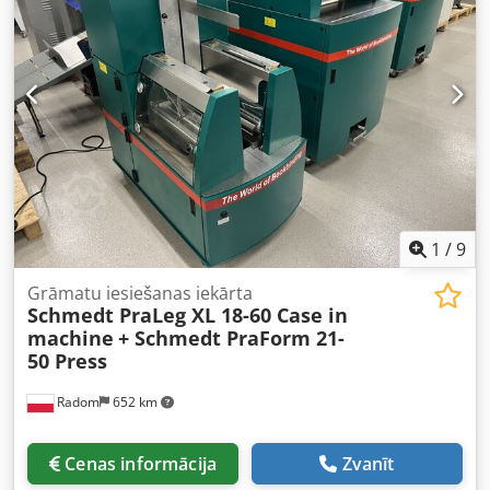
un ilgtermiņa izturību. Tehniskie dati: Ražotājs: Karl
Tränklein Tips: Case Bender / muguriņu formēšanas
iekārta Darba platums: apm. 600 mm Veltņu spiediena
regulēšana Stabila čuguna konstrukcija Elektropiedziņa
Darba galds Stāvoklis: lietota Djdpfxoziwnbe Alajck
Pielietojums: cieto vāku grāmatu ražošana, introligatorijas
darbi, drukātavas, poligrāfijas uzņēmumi, albumu,
katalogu un vāku ražošana.
1
/
9
Grāmatu iesiešanas iekārta
Schmedt PraLeg XL 18-60 Case in
machine
+ Schmedt PraForm 21-
50 Press
Radom
652 km
Cenas informācija
Zvanīt