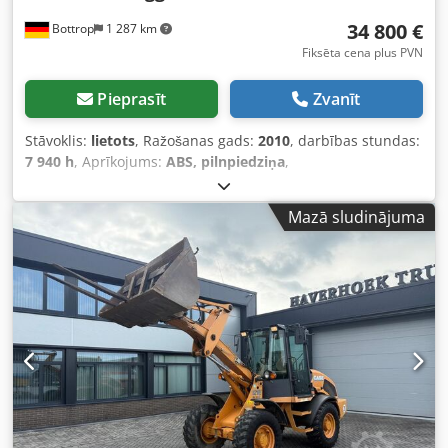
34 800 €
Bottrop
1 287 km
Fiksēta cena plus PVN
Pieprasīt
Zvanīt
Stāvoklis:
lietots
, Ražošanas gads:
2010
, darbības stundas:
7 940 h
, Aprīkojums:
ABS, pilnpiedziņa
,
Mazā sludinājuma