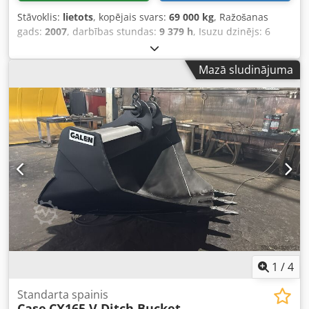
Tips: 306 Izl. gads: 2017 Sērijas Nr.: 868112015
Stāvoklis:
lietots
, kopējais svars:
69 000 kg
, Ražošanas
Hidrostatisks pļaušanas aparāta piedziņa Automātiska
gads:
2007
, darbības stundas:
9 379 h
, Isuzu dzinējs: 6
darba mehānisma apgriezienu pielāgošana Horizontāla
cilindri, 345 kW – AH-6WG1X – EPA un CE Strēle 6,58 m
darba mehānisma regulēšana Hidrauliskais Multi-
Rokas 3 m Apakšējās plāksnes 650 mm Visas hidrauliskās
ātrsavienotājs Īss salmu dalītājs Hidrauliskais rapšu
Mazā sludinājuma
līnijas (āmurs/satvērējs un rotācija) Hidrauliskā ātrā
griezējs Rabolon vārpu pacēlāji Pļaušanas galvas piekabe
savienotāja: OIL Quick OQ90 vai Lehnhoff HS80 Dsdpfx
TAM Leguan quattro 30 Tips: SWW 30FT FIN:
Aloul U H Toaeck Rakšanas kauss – 4,55 m³ SAE
WEGTP28F3HAAA3318 Izl. gads: 2018 Divasu 25 km/h LED
Transportēšanas svars: 69 t Transportēšanas platums: 3,93
apgaismojuma komplekts Riepas: 10.0/75-15.3 Cena
m Darba platums (4,14 m ar kāpnītiem) Transportēšanas
norādīta par preci, izņemot uz vietas. Prece atrodas: 49419
augstums: 4,37 m Iekārta tika atjaunota un remontēta
Wagenfeld-Ströhen, un tā jāizņem pašam pircējam. Šis
mūsu darbnīcā Atskaiti pēc pieprasījuma Veikta pilna
piedāvājums attiecas tikai uz aprakstīto priekšmetu. Citas
apkope: visas eļļas un filtri, tostarp 650 litri hidrauliskās
šeit redzamās preces, iespējams, ir atsevišķu citu
eļļas CASE Vācija 2026. gada marts: Dzinējam ir 6 jauni
piedāvājumu sastāvdaļa. Iespējamas kļūdas aprakstā.
iesmidzinātāji (rēķins pēc pieprasījuma)
Inventāra numurs: 2926-26
1
/
4
Standarta spainis
Case
CX165 V Ditch Bucket