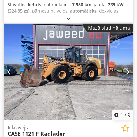
Stāvoklis:
lietots
, nobraukums:
7 980 km
, jauda:
239 kW
(324,95 zs)
, pārnesuma veids:
automātisks
, degvielas
veids:
dīzeļdegviela
, krāsa:
dzeltens
, pirmā reģistrācija:
01/2013
, Ražošanas gads:
2013
, Aprīkojums:
gaisa
Mazā sludinājuma
kondicionēšana
,
1
/
9
Iekrāvējs
CASE
1121 F Radlader