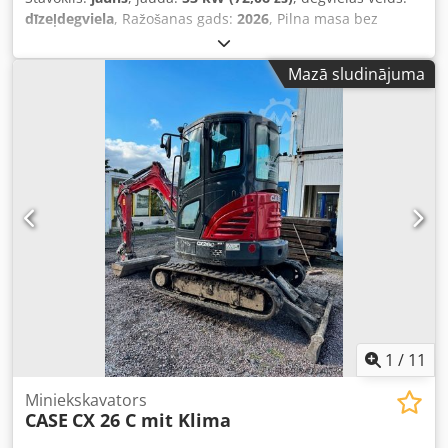
dīzeļdegviela
, Ražošanas gads:
2026
, Pilna masa bez
kravas: 9 780 kg. Dsdpezrrw Ajfx Alaeck Lai iegūtu
papildinformāciju, lūdzu, sazinieties ar KEY-TEC
Mazā sludinājuma
pārdošanas nodaļu.
1
/
11
Miniekskavators
CASE
CX 26 C mit Klima