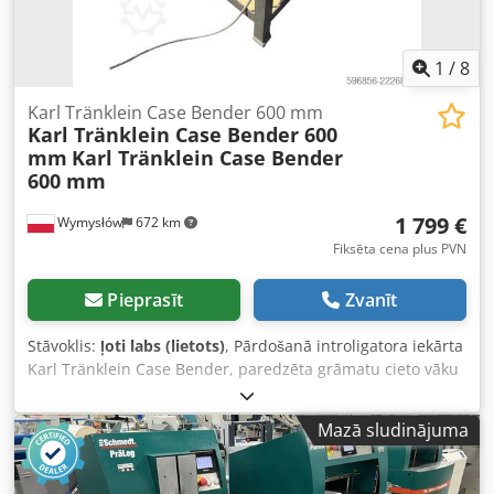
1
/
8
Karl Tränklein Case Bender 600 mm
Karl Tränklein Case Bender 600
mm
Karl Tränklein Case Bender
600 mm
1 799 €
Wymysłów
672 km
Fiksēta cena plus PVN
Pieprasīt
Zvanīt
Stāvoklis:
ļoti labs (lietots)
, Pārdošanā introligatora iekārta
Karl Tränklein Case Bender, paredzēta grāmatu cieto vāku
muguriņu formēšanai un liekšanai. Iekārta nodrošina
vākiem atbilstošu izliekuma rādiusu, lai tie ideāli piegulētu
Mazā sludinājuma
grāmatas blokam. Iekārta ir aprīkota ar regulējamiem
veltņiem, kas ļauj pielāgoties dažādu biezumu vākiem.
Stabilā čuguna konstrukcija nodrošina augstu precizitāti