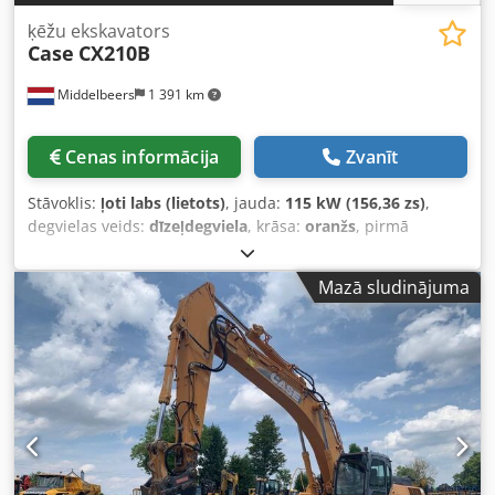
ķēžu ekskavators
Case
CX210B
Middelbeers
1 391 km
Cenas informācija
Zvanīt
Stāvoklis:
ļoti labs (lietots)
, jauda:
115 kW (156,36 zs)
,
degvielas veids:
dīzeļdegviela
, krāsa:
oranžs
, pirmā
reģistrācija:
07/2013
, Ražošanas gads:
2012
, darbības
stundas:
15 109 h
, Vispārīga informācija Modeļa gads: 2012
Mazā sludinājuma
Sērijas numurs: DCH210R5NCEAH2500 Tehniskā
informācija Cilindru skaits: 4 Tukšsvara: 22 600 kg
Funkcionāli Darba platums: 300 cm CE marķējums: jā
Stāvoklis Tehniskais stāvoklis: ļoti labs Dcsdpfx Aloy En
Ndsajk Vizuālais stāvoklis: ļoti labs Finanšu informācija
Cena: pēc pieprasījuma Garantija Garantija: no pirmās
rokas, pilna servisa vēsture, uzreiz gatavs darbam! - 80 %
kāpurķēžu šasija - Iekļauti 3 kausi: 1300 mm, 450 mm un
2000 mm grāvju tīrīšanas kauss - Papildus iespējama