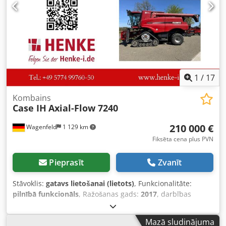
1
/
17
Kombains
Case IH
Axial-Flow 7240
210 000 €
Wagenfeld
1 129 km
Fiksēta cena plus PVN
Pieprasīt
Zvanīt
Stāvoklis:
gatavs lietošanai (lietots)
, Funkcionalitāte:
pilnībā funkcionāls
, Ražošanas gads:
2017
, darbības
stundas:
1 706 h
, jauda:
366 kW (497,62 zs)
, degvielas
veids:
dīzeļdegviela
, maksimālais ātrums:
30 km/h
, pirmā
Mazā sludinājuma
reģistrācija:
07/2017
, nākamā pārbaude (TÜV):
07/2026
,