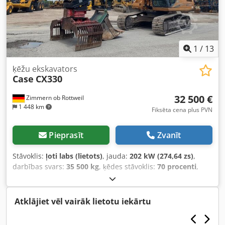
2021.gada TOPCON 3D sistēma
1
/
13
ķēžu ekskavators
Case
CX330
32 500 €
Zimmern ob Rottweil
1 448 km
Fiksēta cena plus PVN
Pieprasīt
Zvanīt
Stāvoklis:
ļoti labs (lietots)
, jauda:
202 kW (274,64 zs)
,
darbības svars:
35 500 kg
, ķēdes stāvoklis:
70 procenti
,
Ražošanas gads:
2006
, darbības stundas:
9 139 h
,
Aprīkojums:
gaisa kondicionēšana
, CASE CX330 Ražošanas
gads: 2006 Darba stundu skaits: 9139 st. Aizvērta kabīne
Atklājiet vēl vairāk lietotu iekārtu
Gaisa kondicionieris Radio Centralizētā smēršanas sistēma
Standarta izbūves izbūme Izbūmes garums: 3,30 m