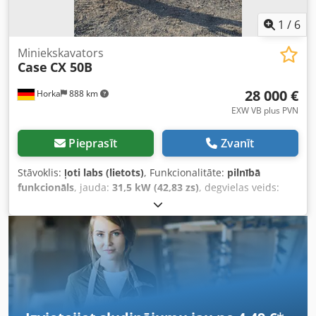
1
/
6
Miniekskavators
Case
CX 50B
28 000 €
Horka
888 km
EXW VB plus PVN
Pieprasīt
Zvanīt
Stāvoklis:
ļoti labs (lietots)
, Funkcionalitāte:
pilnībā
funkcionāls
, jauda:
31,5 kW (42,83 zs)
, degvielas veids:
dīzeļdegviela
, krāsa:
oriģināls
, kopējais svars:
4 945 kg
,
ķēdes stāvoklis:
60 procenti
, Ražošanas gads:
2012
,
darbības stundas:
4 490 h
, Aprīkojums:
kabīne
, Ražotājs:
CASE Tips: CX 50B S2 Izgatavošanas gads: 2012 Darba
stundas: 4490 Svars: 4945 kg Dzinējs: Yanmar 4TNV88-XYB
Jauda: 31,5 kW Šasija: 400 mm gumijas kāpurķēdes
Dcedpfx Aljy H H Arsask Aprīkojums: Ātrā sakabe (SWE)
hidrauliska grāvju kausa planēšanas lāpsta radio