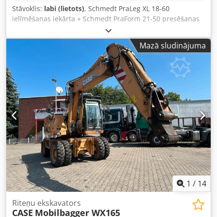
Stāvoklis:
labi (lietots)
, Schmedt PraLeg XL 18-60
ielīmēšanas iekārta + Schmedt PraForm 21-50 presēšanas
iekārta. Ražots 2022. gadā. Schmedt PraLeg XL 18-60
grāmatu bloku ievietošanas iekārta Iekārta labā stāvoklī,
Mazā sludinājuma
gatava darbam. Iekārta ievieto grāmatu bloku sagatavotā
cietajā vākā. Aprīkota ar divām līmjierīcēm un gludas līmes
biezuma regulēšanas iespēju. Dcsdpfx Aszdazbelaok
Formāts: Bloka augstums: 80 – 450 mm Bloka platums: 110
– 450 mm Bloka biezums: 2 – 80 mm Ražīgums: apm. 200 –
300 gab./h Jauda: 230V Svars: 300 kg Ražots Vācijā.
Schmedt PraForm 21-50 presēšanas iekārta Grāmatu prese
ar rievu griezēju. Ražots Schmedt, Vācijā. Iekārta ļoti labā
tehniskā stāvoklī, gatava darbam ražošanā. Tehniskie
parametri: Maks. formāts: 420 x 520 x 100 mm Svars: 220
kg Jauda: 230V + saspiests gaiss. Cena norādīta par abām
iekārtām kopā.
1
/
14
Riteņu ekskavators
CASE
Mobilbagger WX165