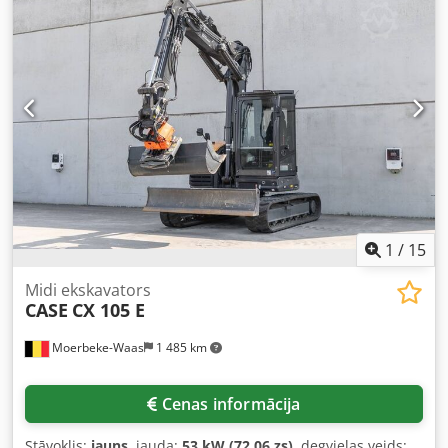
1
/
15
Midi ekskavators
CASE
CX 105 E
Moerbeke-Waas
1 485 km
Cenas informācija
Stāvoklis:
jauns
, jauda:
53 kW (72,06 zs)
, degvielas veids: