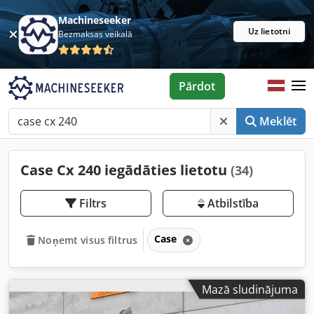
Machineseeker
Uz lietotni
Bezmaksas veikalā
Pārdot
Meklēt
Case Cx 240 iegādāties lietotu
(34)
Filtrs
Atbilstība
Case
Noņemt visus filtrus
Mazā sludinājuma