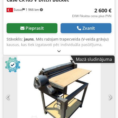
2 600 €
Susuz
1 966 km
EXW Fiksēta cena plus PVN
Pieprasīt
Zvanīt
Stāvoklis:
jauns
, Mēs ražojam trapecveida (V-veida grāvju)
kausus, kas tiek izgatavoti pēc individuāla pasūtījuma,
pielāgojot tieši jūsu kanāla izmēriem. Dedpfx Alewn E A
Hoaock
Mazā sludinājuma