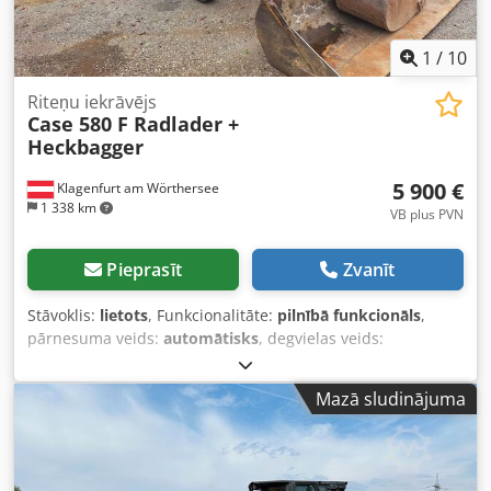
1
/
10
Riteņu iekrāvējs
Case 580 F Radlader +
Heckbagger
5 900 €
Klagenfurt am Wörthersee
1 338 km
VB plus PVN
Pieprasīt
Zvanīt
Stāvoklis:
lietots
, Funkcionalitāte:
pilnībā funkcionāls
,
pārnesuma veids:
automātisks
, degvielas veids:
dīzeļdegviela
, darbības svars:
7 500 kg
, asu konfigurācija:
4x2
, pirmā reģistrācija:
10/1977
, Ražošanas gads:
1977
,
Mazā sludinājuma
Aprīkojums:
hidraulika
,