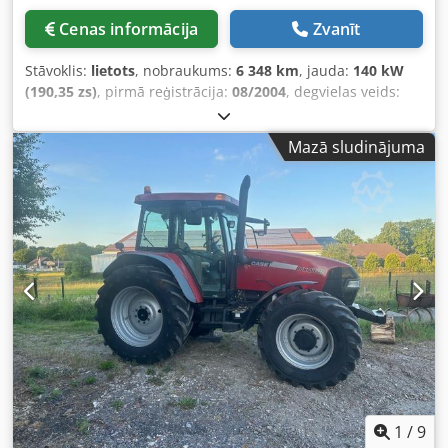
Cenas informācija
Zvanīt
Stāvoklis:
lietots
, nobraukums:
6 348 km
, jauda:
140 kW
(190,35 zs)
, pirmā reģistrācija:
08/2004
, degvielas veids:
dīzeļdegviela
, Ražošanas gads:
2004
,
Mazā sludinājuma
1
/
9