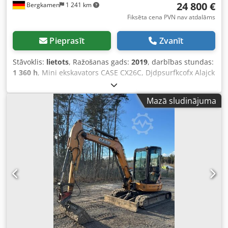
24 800 €
Bergkamen
1 241 km
Fiksēta cena PVN nav atdalāms
Pieprasīt
Zvanīt
Stāvoklis:
lietots
, Ražošanas gads:
2019
, darbības stundas:
1 360 h
, Mini ekskavators CASE CX26C, Djdpsurfkcofx Alajck
* Ražošanas gads: 2019, * 1360 motostundas, * Apkure, *
Kondicionieris, * Gumijas kāpurķēdes, * Planēšanas lāpsta,
Mazā sludinājuma
* Ātrā sakabe