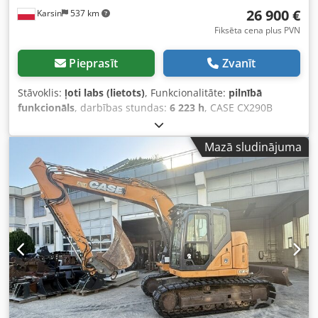
26 900 €
Karsin
537 km
Fiksēta cena plus PVN
Pieprasīt
Zvanīt
Stāvoklis:
ļoti labs (lietots)
, Funkcionalitāte:
pilnībā
funkcionāls
, darbības stundas:
6 223 h
, CASE CX290B
Kāpurķēžu Ekskavators Kawasaki Hidraulika Isuzu Dzinējs
Tehniskie dati: - Dzinējs: Isuzu AH-6HK1X (6 cilindru,
Mazā sludinājuma
turbopūtes, Common Rail). - Dzinēja jauda: apm. 154 kW
(209 ZS) pie 1800 apgr./min. - Darba masa: apm. 29 100 kg
- 30 000 kg (atkarībā no aprīkojuma). - Hidrauliskā sistēma:
Mainīgas veiktspējas assūkņu sūkņi (Kawasaki), nodrošina
vienmērīgas apvienotas kustības. - Maksimālais rakšanas
rādiuss: apm. 10,5 - 10,7 m. - Maksimālais rakšanas
dziļums: apm. 7,1 m. - Standarta kausa tilpums: apm. 1,2 -
1,6 m³. - Nobraukums: Oriģinālie 6223 mth – labi kopts,
regulāri apkalpots, skaitītājs pilnībā darboties spējīgs un
skaidri salasāms. CX290B modeļa priekšrocības: Dcodpfx
Aleygy Awoaek - Hidrauliskā ātrā sakabe: Ātra un efektīva
aprīkojuma nomaiņa bez izkāpšanas no kabīnes. - Pilna