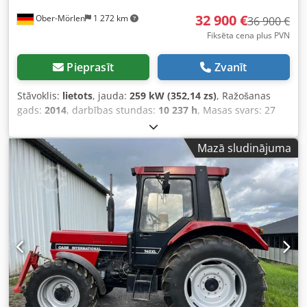
32 900 €
Ober-Mörlen
1 272 km
36 900 €
Fiksēta cena plus PVN
Pieprasīt
Zvanīt
Stāvoklis:
lietots
, jauda:
259 kW (352,14 zs)
, Ražošanas
gads:
2014
, darbības stundas:
10 237 h
, Masas svars: 27
024 kg Lūdzu, sazinieties ar Emal Jaweed, lai iegūtu vairāk
informācijas. Riteņu iekrāvējs / Wheel Loader, Case 1121F,
Mazā sludinājuma
izgatavošanas gads: 2014, darba stundas: 10 237 h,
garums: 8 960 mm, platums: 2 990 mm, augstums: 3 570
mm, maksimāli pieļaujamā pilnā masa: 27 024 kg, dzinējs:
Case, dzinēja jauda: 239 kW, kondicionieris, svari, papildu
hidraulika, atpakaļskata kamera, automātiskā eļļošana,
kausa izmēri: garums: 1 800 mm, platums: 3 000 mm,
augstums: 1 750 mm, pieejams video. Citi: * Piedāvājam
pārdošanai vairāk nekā 200 vienību. * Mūsu atrašanās
vieta: 30 km uz ziemeļiem no Frankfurtes/M lidostas.
Dodpjyn Nfwofx Alasck * Pieejama finansēšana un līzings.
* Specializējamies transportā un nosūtīšanā visā pasaulē.