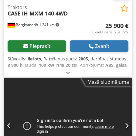
Traktors
CASE
IH MXM 140 4WD
25 900 €
Bergkamen
1 241 km
Fiksēta cena plus PVN
Pieprasīt
Zvanīt
Stāvoklis:
lietots
, Ražošanas gads:
2005
, darbības stundas:
8 900 h
, jauda:
109 kW (148,20 zs)
, Aprīkojums:
ABS, gaisa
kondicionēšana, kabīne, pilnpiedziņa
, Pašmasa: 5 868 kg
Garums: 4 692 mm Dodpfx Aewlmt Ielajck Platums: 2 507
Mazā sludinājuma
mm Augstums: 2 997 mm Riteņu bāze: 2 723 mm Nominālā
jauda: 105,9 kW (144 ZS) Nominālais apgriezienu skaits: 2
200 apgr./min. Cilindru skaits: 6 Dzinēja tilpums: 7 480 cm³
Griezes momenta pieaugums: 51,3 Pilnpiedziņa