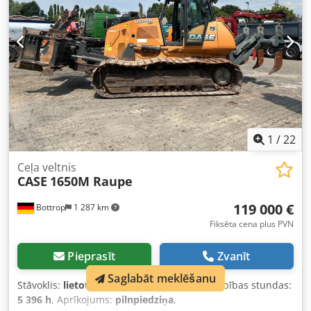
1
/
22
Ceļa veltnis
CASE
1650M Raupe
119 000 €
Bottrop
1 287 km
Fiksēta cena plus PVN
Pieprasīt
Zvanīt
Saglabāt meklēšanu
Stāvoklis:
lietots
, Ražošanas gads:
2015
, darbības stundas:
5 396 h
, Aprīkojums:
pilnpiedziņa
,