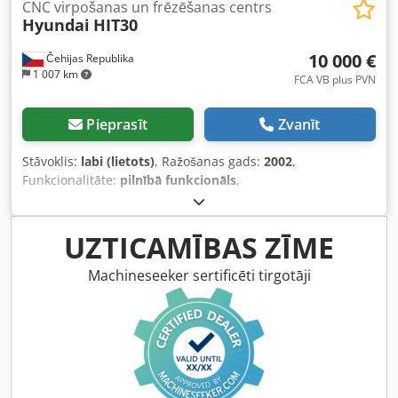
CNC virpošanas un frēzēšanas centrs
Hyundai
HIT30
10 000 €
Čehijas Republika
1 007 km
FCA VB plus PVN
Pieprasīt
Zvanīt
Stāvoklis:
labi (lietots)
, Ražošanas gads:
2002
,
Funkcionalitāte:
pilnībā funkcionāls
,
iekārtas/transportlīdzekļa numurs:
3425C 013
, Sīkāku
informāciju par iekārtu varat saņemt, apmeklējot to
personīgi, ko mēs arī iesakām. Cedpfx Ajzpwunopysrf
UZTICAMĪBAS ZĪME
Machineseeker sertificēti tirgotāji