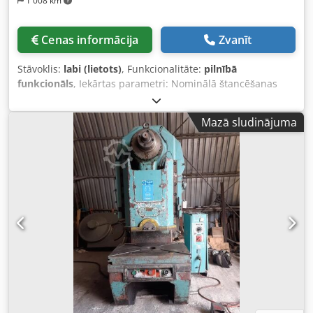
1 008 km
Cenas informācija
Zvanīt
Stāvoklis:
labi (lietots)
, Funkcionalitāte:
pilnībā
funkcionāls
, Iekārtas parametri: Nominālā štancēšanas
spēks: 125 t Gald virsmas garums: 6000 mm Atstarpe starp
statņiem: Crodpfszpx D Rjx Apysf 4950 mm Gatavē
Mazā sludinājuma
izvirzījums statņos: 320 mm Apraksts: Iekārta ir labā
tehniskā stāvoklī, pēc iepriekšējas vienošanās ir iespējams
to pārbaudīt. Delem DA 41. Sīkāka tehniskā informācija –
skatīt pēdējo fotogrāfiju.