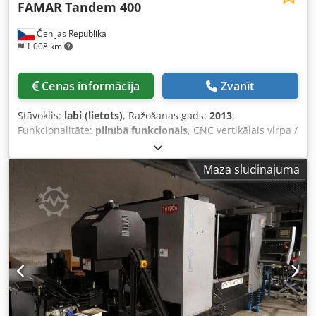
FAMAR
Tandem 400
Čehijas Republika
1 008 km
Cenas informācija
Zvanīt
Stāvoklis:
labi (lietots)
, Ražošanas gads:
2013
,
Funkcionalitāte:
pilnībā funkcionāls
, CNC vertikālais virpa /
dubultvārpstas vertikālā virpošanas mašīna Ekspluatācijas
uzsākšanas gads: 2013 Ražotājs: FAMAR S.r.l., Itālija
Mazā sludinājuma
Spriegums: 400 V / 50 Hz / 3P + N + PE Pieslēgtā jauda: 90
kW / max. 160 A Palīgshēmas: 230 V AC PLC un vispārīgas
ierīces: 24 V DC CE marķējums: Jā Skavu transportieris: Jā
Cjdszp Nr Sepfx Apyorf Sagatu transportēšanas sistēma: Jā
Koncepts: tandēma mašīna ar divām neatkarīgām
apstrādes stacijām Stāvoklis: lietots, regulāri apkalpots,
šobrīd pieslēgts