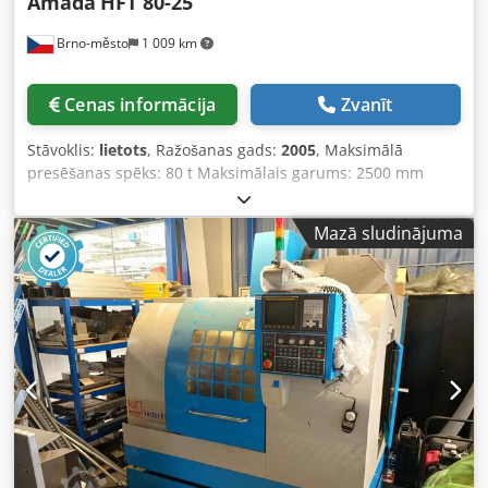
Amada
HFT 80-25
Brno-město
1 009 km
Cenas informācija
Zvanīt
Stāvoklis:
lietots
, Ražošanas gads:
2005
, Maksimālā
presēšanas spēks: 80 t Maksimālais garums: 2500 mm
Codpfxezdf D Uj Apyerf Gājiens: 200 mm Mašīnas svars:
5750 kg
Mazā sludinājuma