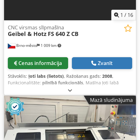
1
/
16
CNC virsmas slīpmašīna
Geibel & Hotz
FS 640 Z CB
Brno-město
1 009 km
Cenas informācija
Zvanīt
Stāvoklis:
ļoti labs (lietots)
, Ražošanas gads:
2008
,
Funkcionalitāte:
pilnībā funkcionāls
, Mašīna ļoti labā
stāvoklī. Slīpēšanas garums 600 mm Crsdpfjzlguvox Apysf
Slīpēšanas platums 400 mm Slīpēšanas augstums 375 mm
Mazā sludinājuma
Darbgaldā pieļaujamā slodze 600 kg X ass: 10–650 mm Y
ass: 140–525 mm Z ass: 400 mm C ass – slīpēšanas
vārpstas ātrums: 1000–3180 apgr./min. Slīpripa (standarta)
300 x 50 x 76,2 mm