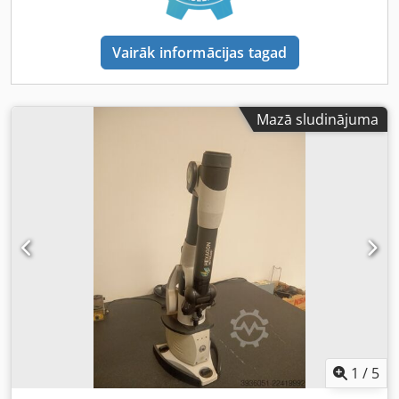
Vairāk informācijas tagad
Mazā sludinājuma
1
/
5