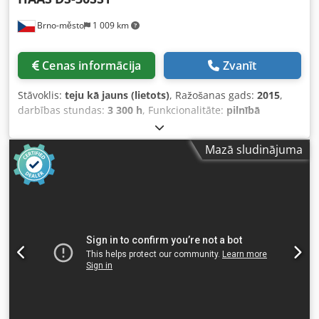
Brno-město
1 009 km
Cenas informācija
Zvanīt
Stāvoklis:
teju kā jauns (lietots)
, Ražošanas gads:
2015
,
darbības stundas:
3 300 h
, Funkcionalitāte:
pilnībā
funkcionāls
, Iekārtas teicamā stāvoklī, gandrīz jauna,
darbojusies tikai 3300 stundas. Iekārtas svars 7259,5 kg
Mazā sludinājuma
Credpfx Ajzmu Utopyef Maksimālais apstrādes garums
584,2 mm Maksimālais apstrādes diametrs 406,4 mm
Maksimālais attālums starp centriem 807,7 mm X ass:
317,5 mm Z ass: 584,0 mm Vārpstas urbums 88,9 mm
Instrumentu pozīciju skaits 24 Ātrums 4800 apgr./min.
Galvenā motora jauda 14,0 kW Trīszaru patrona 250 mm Ar
pretēji rotējošu vārpstu. Y ass +/- 50,6 mm - kustīgi
instrumenti visās pozīcijās C ass Iekļauts automātiskais
materiālu padeves mehānisms - maksimālais materiāla
diametrs 79 mm - maksimālais materiāla garums 1520 mm