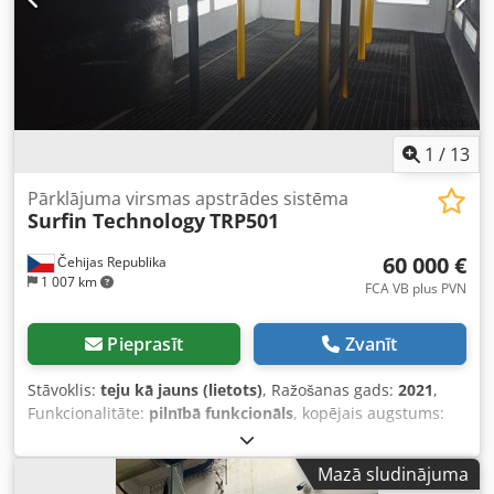
1
/
13
Pārklājuma virsmas apstrādes sistēma
Surfin Technology
TRP501
60 000 €
Čehijas Republika
1 007 km
FCA VB plus PVN
Pieprasīt
Zvanīt
Stāvoklis:
teju kā jauns (lietots)
, Ražošanas gads:
2021
,
Funkcionalitāte:
pilnībā funkcionāls
, kopējais augstums:
3 000 mm
, kopējais garums:
8 880 mm
, kopējais platums:
4 000 mm
, tilpuma plūsma:
38 000 m³/h
, ievades strāvas
Mazā sludinājuma
veids:
trīsfāzu
, apstrādājamā sagataves svars (maks.):
80