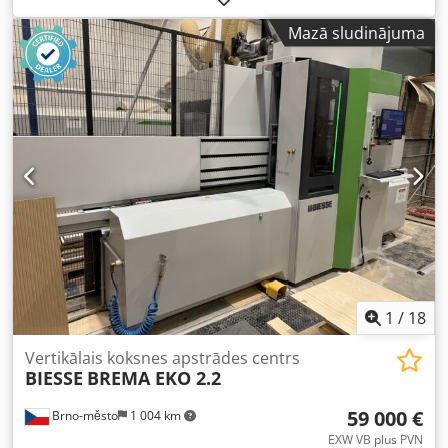
Mazā sludinājuma
1
/
18
Vertikālais koksnes apstrādes centrs
BIESSE
BREMA EKO 2.2
59 000 €
Brno-město
1 004 km
EXW VB plus PVN