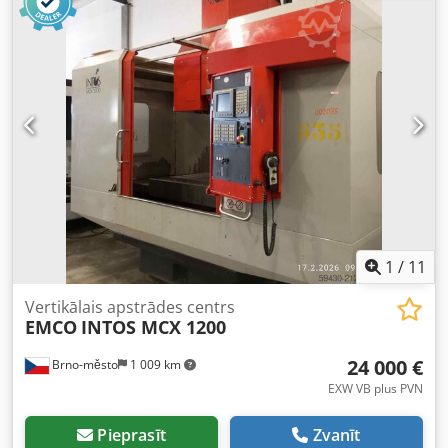
Asis X/Z ... 203/762 mm Vārpstas apgriezieni ... 1800
apgr./min. Galvenā dzinēja jauda ... 5,6 kW Iekārtas izmēri
1981 x 2108 x 1397 mm Iekārtas svars ... apm. 2000 kg
Cjdszhvq Sspfx Apysrf
1
/
11
Vertikālais apstrādes centrs
EMCO
INTOS MCX 1200
24 000 €
Brno-město
1 009 km
EXW VB plus PVN
Pieprasīt
Zvanīt