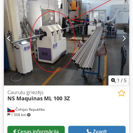
1
/
5
Cauruļu griezējs
NS Maquinas
ML 100 3Z
Čehijas Republika
1 008 km
Cenas informācija
Zvanīt