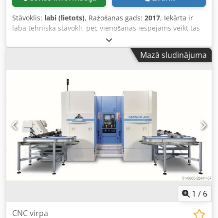
Stāvoklis:
labi (lietots)
, Ražošanas gads:
2017
, Iekārta ir
labā tehniskā stāvoklī, pēc vienošanās iespējams veikt tās
testēšanu. Slīpmašīna ir ideāli piemērota taisnu apaļu vai
ovālu cauruļu apstrādei. Slīpmašīnai ir orbitāls sistēma,
Mazā sludinājuma
kas nodrošina daudzpusīgu pielietojumu. Apstrādājamo
detaļu padeve un slīpēšanas lentu atvēršana ir
automatizēta. Apstrādājamās detaļas izmērs: diametrs 10–
114 mm. Crjdozp Nutspfx Apysf Minimālais apstrādājamās
detaļas garums, izmantojot automātisko padeves sistēmu:
355 mm. Slīpēšanas lentu skaits: 6 Kopējā jauda: 14 kW.
Slīpēšanas lentu ātrums: 10–30 m/s.
1
/
6
CNC virpa