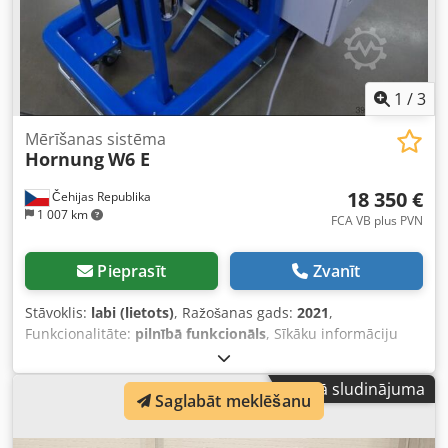
1
/
3
Mērīšanas sistēma
Hornung
W6 E
18 350 €
Čehijas Republika
1 007 km
FCA VB plus PVN
Pieprasīt
Zvanīt
Stāvoklis:
labi (lietots)
, Ražošanas gads:
2021
,
Funkcionalitāte:
pilnībā funkcionāls
, Sīkāku informāciju
par iekārtu varat iegūt personīgās apskates laikā, ko mēs
iesakām. Cjdpfx Apezphtuoyorf
Mazā sludinājuma
Saglabāt meklēšanu