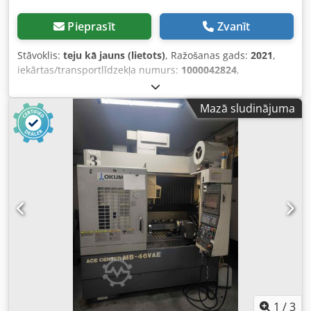
Pieprasīt
Zvanīt
Stāvoklis:
teju kā jauns (lietots)
, Ražošanas gads:
2021
,
iekārtas/transportlīdzekļa numurs:
1000042824
,
Piedāvājam pārdošanai ļoti labi saglabātu Biesse BREMA
EKO 2.2 iekārtu no 2021. gada. Ierīce ir aprīkota ar
Mazā sludinājuma
instrumentu maiņu, diviem agregātiem un instrumentu
aprīkojumu. Programmatūra bSolid. Iekārtu apkalpoja
mūsu tehniķis, tāpēc lieliski zinām tās stāvokli un izcelsmi.
Iekārtu iespējams izmēģināt mūsu uzņēmuma izstāžu zālē
Brno. Codpfx Apozcrfpsyjrf
1
/
3