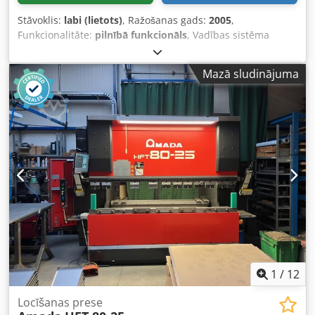
Stāvoklis:
labi (lietots)
, Ražošanas gads:
2005
,
Funkcionalitāte:
pilnībā funkcionāls
, Vadības sistēma
Fanuc 21iB. Mērtaustiņš Marposs T36. X ... 1200 mm Y ...
600 mm Z ... 640 mm Galds ... 1300x620 mm Maksimālā
Mazā sludinājuma
galda noslodze ... 800 kg Crjdpfx Asyk D R Tepysf Vārpstas
konuss ... ISO 40 Vārpstas apgriezieni ... 50 - 8000 apgr/min
Instrumentu mainītājā instrumentu skaits ... 24 gab.
Iekārtas izmēri ... 2001 x 3641 x 3158 mm Svars ... 7000 kg
1
/
12
Locīšanas prese