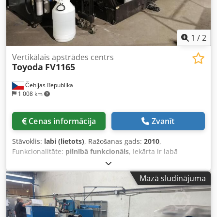
1
/
2
Vertikālais apstrādes centrs
Toyoda
FV1165
Čehijas Republika
1 008 km
Cenas informācija
Zvanīt
Stāvoklis:
labi (lietots)
, Ražošanas gads:
2010
,
Funkcionalitāte:
pilnībā funkcionāls
, Iekārta ir labā
tehniskā stāvoklī. Pārvietojums X asī: 1100 mm Crjdozp Nk
Ujpfx Apysf Pārvietojums Y asī: 650 mm Pārvietojums Z asī:
Mazā sludinājuma
600 mm Maks. apgriezieni: 8000 apgr./min Instrumentu
skaits žurnālā: 40 Darbgalda izmēri: 1300 x 650 mm
Iespējama apskate darba procesā pēc vienošanās.