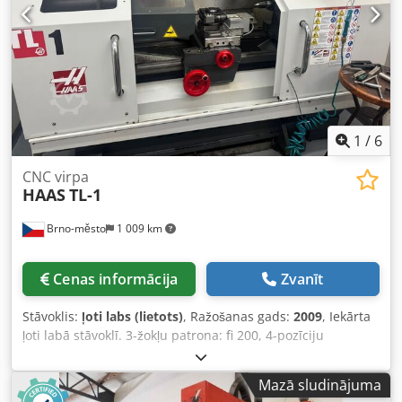
1
/
6
CNC virpa
HAAS
TL-1
Brno-město
1 009 km
Cenas informācija
Zvanīt
Stāvoklis:
ļoti labs (lietots)
, Ražošanas gads:
2009
, Iekārta
ļoti labā stāvoklī. 3-žokļu patrona: fi 200, 4-pozīciju
darbarīku galva, koniktēta leņķa balsts. Maksimālais darba
garums ... 762 mm Maksimālais darba diametrs ... 406 mm
Mazā sludinājuma
Maksimālais pagrieziena diametrs pār gultu ... 406 mm