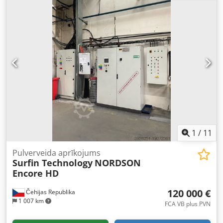
kg
, saspiesta gaisa pieslēgums:
8 stieple
, iesūkšanas
jauda:
38 000 m³/h
, celtspēja:
80 kg
, apkures jauda:
340
kW (462,27 zs)
, Aprīkojums:
apgaismojums, kabīne
,
Pārdošanā gandrīz jauna slapjās krāsošanas līnija. Kabīnes
iekšējie izmēri: 8880x4000x3000 mm. Pakārtotais
izstrādājumu konveijers ar garumu 41 m. Rotējošo
pakaramo soli: 400 mm. Nestspēja: 80 kg/m. Maksimālais
ražošanas ātrums: 4 m/min. Kabīnei ir lielas durvis:
2000x2500 mm (iespējama lielu detaļu krāsošana).
Ventilācijas nosūces iekārta ar jaudu 38 000 m³/min.
Krāsas sagatavošanas telpa ar membrānas sūkni 01D140.
Elektrostatiskā uzklāšanas pistole. Gāzes apkure: 340 kW.
Codpfx Apowmm U Uoyjrf
1
/
11
Pulverveida aprīkojums
Surfin Technology
NORDSON
Encore HD
120 000 €
Čehijas Republika
1 007 km
FCA VB plus PVN