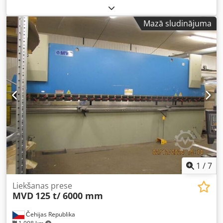
kW Maksimālais slīpēšanas diametrs: 630 mm Attālums
starp centriem: 4000 mm Maksimālais apstrādājamā
Mazā sludinājuma
izstrādājuma svars: 2500 kg
1
/
7
Liekšanas prese
MVD
125 t/ 6000 mm
Čehijas Republika