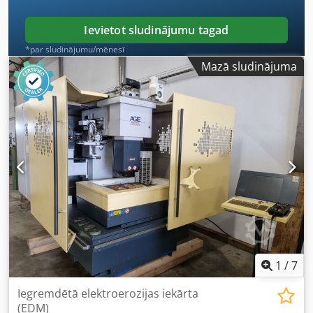
Ievietot sludinājumu tagad
*par sludinājumu/mēnesī
Mazā sludinājuma
1
/
7
Iegremdētā elektroerozijas iekārta
(EDM)