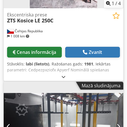
1
/
4
Ekscentriska prese
ZTS Kosice
LE 250C
Čehijas Republika
1 008 km
Cenas informācija
Zvanīt
Stāvoklis:
labi (lietots)
, Ražošanas gads:
1981
, Iekārtas
parametri: Cedpezpxziofx Apyerf Nominālā spiešanas
spēks: 250 t Gājiens: 45 mm Apraksts: Iekārta ir labā
tehniskā stāvoklī, iespējama izmēģināšana pēc iepriekšējas
Mazā sludinājuma
vienošanās. Izmēri: 2580 x 1350 x 2975 mm Jauda: 22 kW
Čehu dokumentācija Iekārtas svars: 12 880 kg