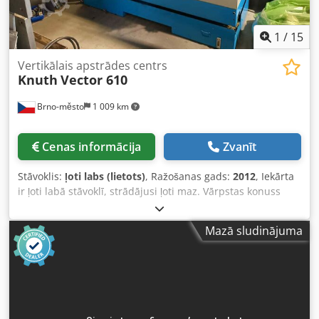
1
/
15
Vertikālais apstrādes centrs
Knuth
Vector 610
Brno-město
1 009 km
Cenas informācija
Zvanīt
Stāvoklis:
ļoti labs (lietots)
, Ražošanas gads:
2012
, Iekārta
ir ļoti labā stāvoklī, strādājusi ļoti maz. Vārpstas konuss
#40. Vārpstas apgriezieni 8000. Instrumentu magazīna 16
pozīcijas. Galda garums 750 mm. Galda platums 400 mm. X
Mazā sludinājuma
ass pārvietojums 610 mm. Y ass pārvietojums 400 mm. Z
ass pārvietojums 460 mm. Daudzasu apstrāde: 3 asis.
Vadība: FANUC. Crjdpfx Aozf Aq Hspysf