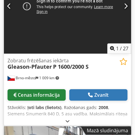
1
/
27
Zobratu frēzēšanas iekārta
Gleason-Pfauter
P 1600/2000 S
Brno-město
1 009 km
Cenas informācija
Zvanīt
Stāvoklis:
ļoti labs (lietots)
, Ražošanas gads:
2008
,
Siemens Sinumerik 840 D, 5 asu vadība. Maksimālais riteņa
diametrs 2000 mm Riteņa platums 700 mm Iekārtas svars
35 000 kg Csdpfxoza Egbs Apysrf Aizņemtā platība apm. 6,9
Mazā sludinājuma
x 8,4 x 3,7 m