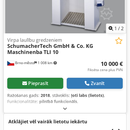
1
/
2
Virpa laulību gredzeniem
SchumacherTech GmbH & Co. KG
Maschinenba
TLI 10
10 000 €
Brno-město
1 008 km
Fiksēta cena plus PVN
Pieprasīt
Zvanīt
Ražošanas gads:
2018
, stāvoklis:
ļoti labs (lietots)
,
Funkcionalitāte:
pilnībā funkcionāls
,
iekārtas/transportlīdzekļa numurs:
10044/0218
, Detalizētas
fotogrāfijas un produkta specifikācijas ir pieejamas PDF
formātā pielikumā. Šie virpošanas iekārtas ir īpaši
Atklājiet vēl vairāk lietotu iekārtu
izstrādātas gredzenu un aproču apstrādei. Iekšējās un