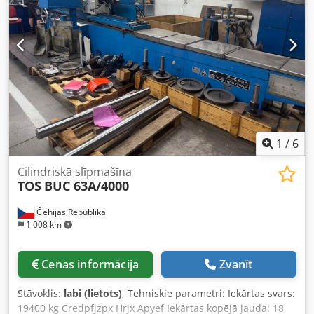
1
/
6
Cilindriskā slīpmašīna
TOS
BUC 63A/4000
Čehijas Republika
1 008 km
Cenas informācija
Zvanīt
Stāvoklis:
labi (lietots)
, Tehniskie parametri: Iekārtas svars:
19400 kg Credpfjzpx Hrjx Apyef Iekārtas kopējā jauda: 18