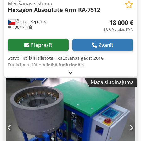
Mērīšanas sistēma
Hexagon
Absoulute Arm RA-7512
18 000 €
Čehijas Republika
1 007 km
FCA VB plus PVN
Pieprasīt
Zvanīt
Stāvoklis:
labi (lietots)
, Ražošanas gads:
2016
,
Funkcionalitāte:
pilnībā funkcionāls
,
iekārtas/transportlīdzekļa numurs:
7512-3901-FA
, Sīkāku
informāciju par iekārtu varat saņemt, apmeklējot to
Mazā sludinājuma
personīgi, ko mēs arī iesakām. Codszphu Espfx Apyorf