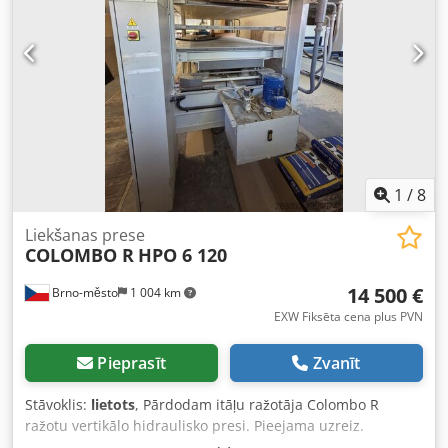
1
/
8
Liekšanas prese
COLOMBO R
HPO 6 120
14 500 €
Brno-město
1 004 km
EXW Fiksēta cena plus PVN
Pieprasīt
Zvanīt
Stāvoklis:
lietots
, Pārdodam itāļu ražotāja Colombo R
ražotu vertikālo hidraulisko presi. Pieejama uzreiz.
Crodpszry Rwofx Apyjf