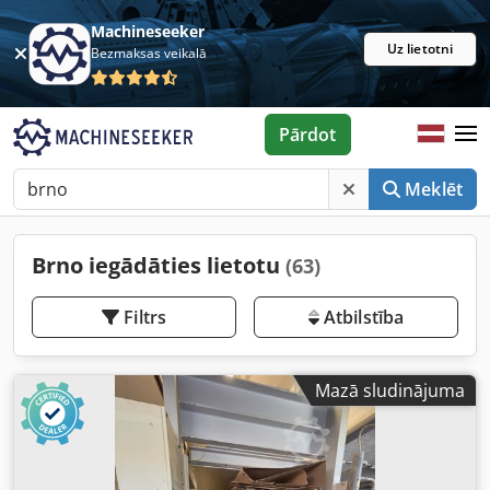
Machineseeker
Uz lietotni
Bezmaksas veikalā
Pārdot
Meklēt
Brno iegādāties lietotu
(63)
Filtrs
Atbilstība
Mazā sludinājuma