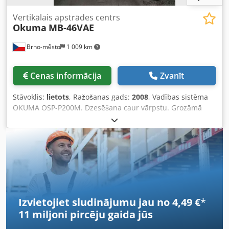
Vertikālais apstrādes centrs
Okuma
MB-46VAE
Brno-město
1 009 km
Cenas informācija
Zvanīt
Stāvoklis:
lietots
, Ražošanas gads:
2008
, Vadības sistēma
OKUMA OSP-P200M. Dzesēšana caur vārpstu. Grozāmā
vārpsta A, ražotājs Tsudakoma 250. Cjdpfozqtbgox Apyorf
Skiedru konveijers. RENISHAW OMP40 – instrumentu
zonde. Instrumentu stiprinājuma virsmas izmērs: 1000 x
460 mm. Asu darbības diapazons: Ase X: 762 mm. Ase Y:
460 mm. Ase Z: 460 mm. Vārpstas apgriezieni: 50–8000
apgr./min. DIN 40. Instrumentu pozīciju skaits: 48. Iekārtas
izmēri: 2805 x 2160 x 2746 mm. Iekārtas svars: 7100 kg.
Izvietojiet sludinājumu jau no 4,49 €
*
11 miljoni pircēju
gaida jūs