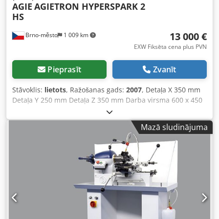
AGIE
AGIETRON HYPERSPARK 2
HS
13 000 €
Brno-město
1 009 km
EXW Fiksēta cena plus PVN
Pieprasīt
Zvanīt
Stāvoklis:
lietots
, Ražošanas gads:
2007
, Detaļa X 350 mm
Detaļa Y 250 mm Detaļa Z 350 mm Darba virsma 600 x 450
mm Maksimālā apstrādājamās detaļas garums 650 mm
Maksimālā apstrādājamās detaļas platums 420 mm
Mazā sludinājuma
Maksimālā apstrādājamās detaļas augstums 250 mm
Csdpfxjzqr Ryj Apyjrf Apstrādājamās detaļas svars 400 kg
Iekārtas izmēri 1930×2690×2620 mm Svars 2700 kg