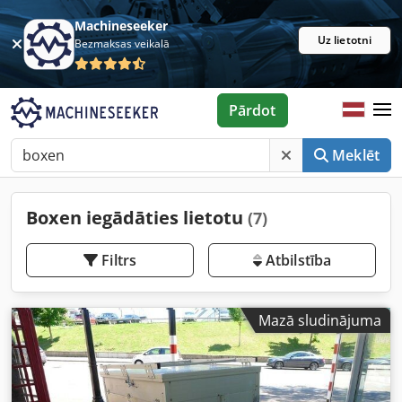
Machineseeker
Uz lietotni
Bezmaksas veikalā
Pārdot
Meklēt
Boxen iegādāties lietotu
(7)
Filtrs
Atbilstība
Mazā sludinājuma