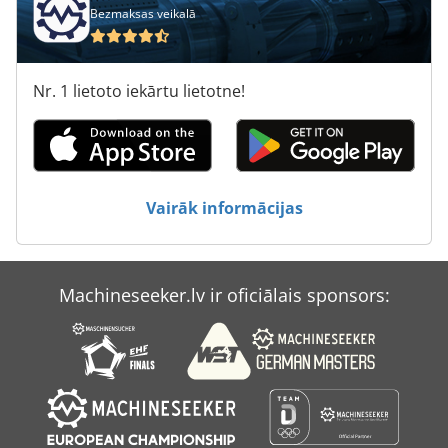
Bezmaksas veikalā
Pacelšanas Rāmis
Palamides
Nr. 1 lietoto iekārtu lietotne!
Paliktnis
Pašizgāzēju
Protec Boxer 111
Vairāk informācijas
Pārtika
Pārtikas Tirdzniecība
Machineseeker.lv ir oficiālais sponsors: