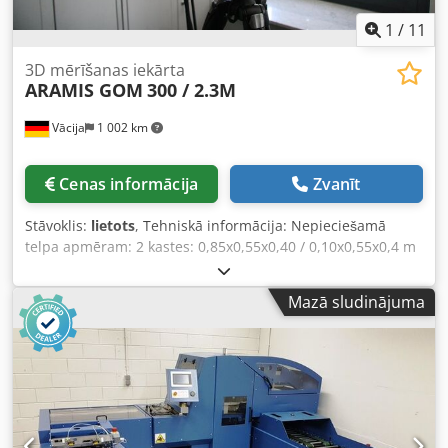
1
/
11
3D mērīšanas iekārta
ARAMIS GOM
300 / 2.3M
Vācija
1 002 km
Cenas informācija
Zvanīt
Stāvoklis:
lietots
, Tehniskā informācija: Nepieciešamā
telpa apmēram: 2 kastes: 0,85x0,55x0,40 / 0,10x0,55x0,4 m
Dedpfxsu N Auhs Ahljck Aramis 3D kamera – izturīga
konstrukcija augstākās klases pielietojumiem ar augstas
Mazā sludinājuma
izšķirtspējas 3D sensoru. Kameras izšķirtspēja: 1936 x 1216
pikseļi Kadru ātrums (fps): 130 fps pilnā izšķirtspējā; 24 fps
pie 1/2 kadra augstuma; 450 fps pie 1/4 kadra augstuma
Aramis Adjustable – modulāra un elastīga mērīšanas
sistēma pētniecībai un rūpniecībai ar lietotājam draudzīgu
vadību. Bez programmatūras (tikai caur ražotāju)
Pārdošana/komplektācija kā attēlots foto.