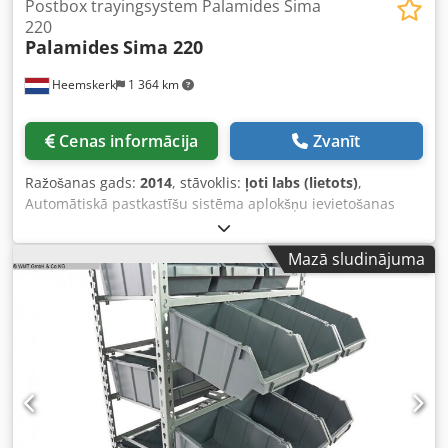
Postbox trayingsystem Palamides Sima
220
Palamides
Sima 220
Heemskerk
1 364 km
Cenas informācija
Zvanīt
Ražošanas gads:
2014
, stāvoklis:
ļoti labs (lietots)
,
Automātiskā pastkastīšu sistēma aplokšņu ievietošanas
iekārtām. Šī SIMA 220 bija uzstādīta pie Buhrs BB700
aplokšņu ievietošanas sistēmas (tāpēc arī šāda krāsa).
Mazā sludinājuma
Iekārta uzstādīta 2015. gadā un lietota tikai 16 mēnešus.
Pieejamas papildu bildes! Standarta aprīkojums: -
Izliekams un augstumā regulējams statīvs no 600 mm līdz
900 mm. - Uzkrāšanas konveijers – ar buferi pastkastēm un
regulējamu slīpuma leņķi. - Automātiska pastkastīšu
pildīšanas stacija. - Automātiska pastkastīšu maiņa. -
Pastkastīšu žurnāls līdz 10 kastēm (atkarībā no kastēm). -
Ieliktņu skaitītājs. - Skārienekrāna vadība – vienkārša un
lietotājam draudzīga SIMA apkalpošana. - Pārņemšana no