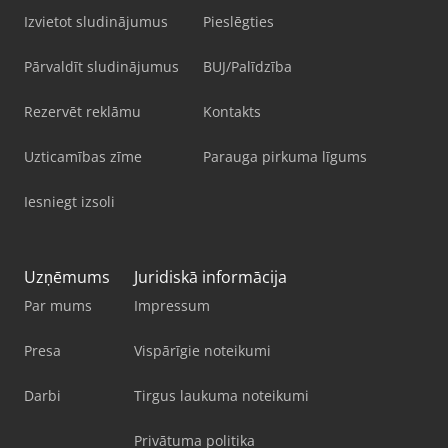
Izvietot sludinājumus
Pieslēgties
Pārvaldīt sludinājumus
BUJ/Palīdzība
Rezervēt reklāmu
Kontakts
Uzticamības zīme
Parauga pirkuma līgums
Iesniegt izsoli
Uzņēmums
Juridiskā informācija
Par mums
Impressum
Presa
Vispārīgie noteikumi
Darbi
Tirgus laukuma noteikumi
Privātuma politika