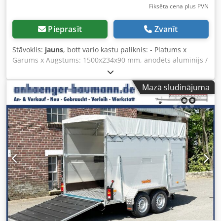
Fiksēta cena plus PVN
Pieprasīt
Zvanīt
Stāvoklis:
jauns
, bott vario kastu paliknis: - Platums x
Garums x Augstums: 1500x234x90 mm, anodēts alumīnijs /
RAL 7016 - Paredzēts 11 bott kastēm. Dedpfx Aov T
Uiuehljck
Mazā sludinājuma