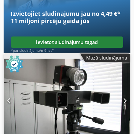
Izvietojiet sludinājumu jau no 4,49 €
*
11 miljoni pircēju
gaida jūs
Ievietot sludinājumu tagad
*par sludinājumu/mēnesī
Mazā sludinājuma