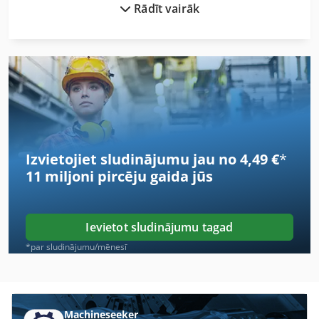
Rādīt vairāk
Dzesēšanas Piekabe
Dzērienu Piekabēm
Dēļu Paletes
Ebeha
Esd Kiste
Izvietojiet sludinājumu jau no 4,49 €
*
Hpp
11 miljoni pircēju
gaida jūs
Kbk
Kdp
Ievietot sludinājumu tagad
Krēslu Nesa
*par sludinājumu/mēnesī
Ktl
Kārtu Žurnāls Nailer
Machineseeker