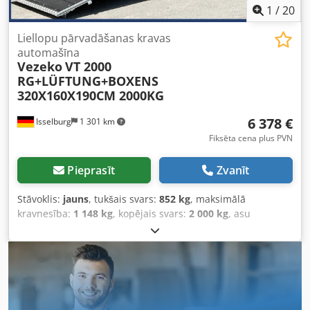
1
/
20
Liellopu pārvadāšanas kravas
automašīna
Vezeko
VT 2000
RG+LÜFTUNG+BOXENS
320X160X190CM 2000KG
6 378 €
Isselburg
1 301 km
Fiksēta cena plus PVN
Pieprasīt
Zvanīt
Stāvoklis:
jauns
, tukšais svars:
852 kg
, maksimālā
kravnesība:
1 148 kg
, kopējais svars:
2 000 kg
, asu
konfigurācija:
2 asis
, krautuves garums:
3 200 mm
,
iekraušanas vietas platums:
1 600 mm
, iekraušanas telpas
augstums:
1 900 mm
, iekraušanas telpas tilpums:
9,7 m³
,
krāsa:
pelēks
, būvniecības augstums:
2 470 mm
, darba
platums:
2 050 mm
,