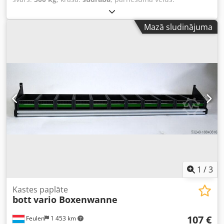
mehānisks
, piekares sistēma:
cits
,
Mazā sludinājuma
1
/
3
Kastes paplāte
bott
vario Boxenwanne
107 €
Feulen
1 453 km