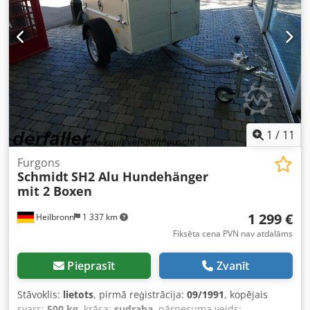
1
/
11
Furgons
Schmidt
SH2 Alu Hundehänger
mit 2 Boxen
1 299 €
Heilbronn
1 337 km
Fiksēta cena PVN nav atdalāms
Pieprasīt
Zvanīt
Stāvoklis:
lietots
, pirmā reģistrācija:
09/1991
, kopējais
svars:
500 kg
, krāsa:
sudraba
, pārnesuma veids: