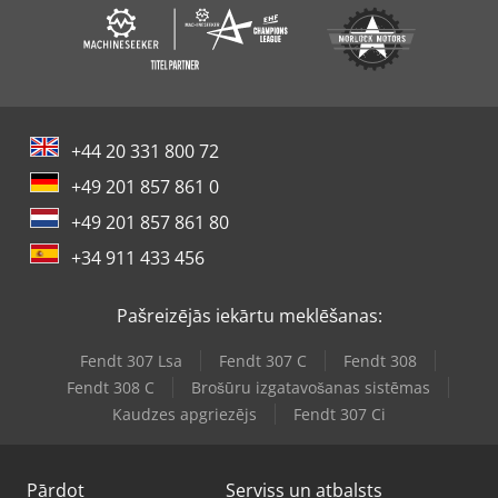
+44 20 331 800 72
+49 201 857 861 0
+49 201 857 861 80
+34 911 433 456
Pašreizējās iekārtu meklēšanas:
Fendt 307 Lsa
Fendt 307 C
Fendt 308
Fendt 308 C
Brošūru izgatavošanas sistēmas
Kaudzes apgriezējs
Fendt 307 Ci
Pārdot
Serviss un atbalsts