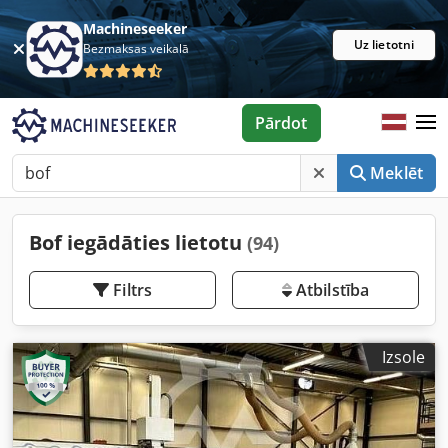
Machineseeker
Uz lietotni
Bezmaksas veikalā
Pārdot
Meklēt
Bof iegādāties lietotu
(94)
Filtrs
Atbilstība
Izsole