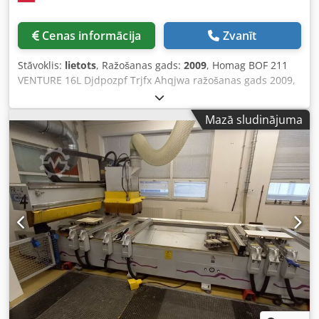
Iekraušanas sistēma Iz Kraušanas sistēma Marķēšanas
iekārta Rocīgas vadības ierīce Atkritumu konveijers
Cenas informācija
Zvanīt
Vakuumsūkņi Instrumenti USB zibatmiņa ar CNC
dokumentāciju CE marķējums Dokumentācija Drošības
Stāvoklis:
lietots
, Ražošanas gads:
2009
, Homag BOF 211
žogs Durvju bloķēšanas slēdzis Drošības gaismas barjera
VENTURE 16L Djdpozpf Trjfx Ahqjwa ražošanas gads 2009,
5 asu iekārta.
Mazā sludinājuma