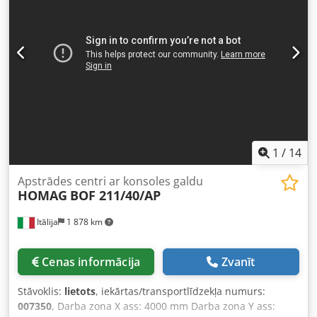
1
/
14
Apstrādes centri ar konsoles galdu
HOMAG
BOF 211/40/AP
Itālija
1 878 km
Cenas informācija
Zvanīt
Stāvoklis:
lietots
, iekārtas/transportlīdzekļa numurs:
007350
, Darba zona X ass: 4000 mm Darba zona Y ass: