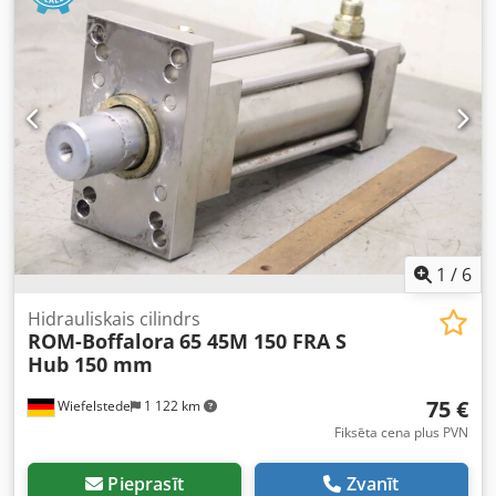
Skaidas transportieris Transportēšanas augstums ar
strāvas veids:
trīsfāzu
, ieejas spriegums:
400 V
, ieejas
kāpnes konveijeru: 1,3 m Transportēšanas augstums bez
frekvence:
50 Hz
, dzinēju ražotājs:
SEW
, Aprīkojums:
kāpnes konveijera: 0,3 m Dodpfx Asxhgpfehqswa Maks.
Pieejama identifikācijas plāksnīte, avārijas apturēšana,
atgriezumu izmērs: 300 × 300 mm APRĪKOJUMS Skaidas
dokumentācija / rokasgrāmata
,
transportieris Eagley Eye lāzera projektors 40 instrumenti
daudz dažādu piederumu
1
/
6
Hidrauliskais cilindrs
ROM-Boffalora
65 45M 150 FRA S
Hub 150 mm
75 €
Wiefelstede
1 122 km
Fiksēta cena plus PVN
Pieprasīt
Zvanīt