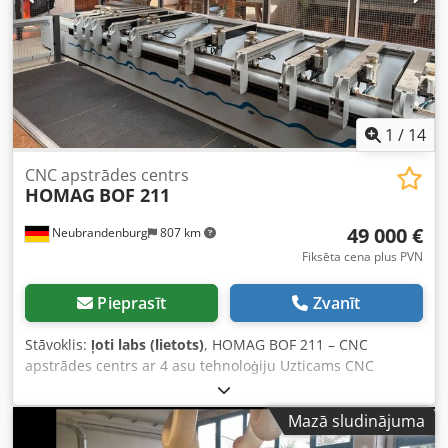
kopējais platums:
4 000 mm
, kopējais svars:
5 885 kg
,
pēdējās kapitālremonta gads:
2023
, Aprīkojums:
CE
marķējums, dokumentācija / rokasgrāmata
, Iekārta ir
darba kārtībā un tiek aizstāta, jo iegādāta jauna iekārta.
Cenā iekļauta arī atbilstošā vakuuma sūknis. Dwedjy Tmc
Ejpfx Ahqea
1
/
14
CNC apstrādes centrs
HOMAG
BOF 211
49 000 €
Neubrandenburg
807 km
Fiksēta cena plus PVN
Pieprasīt
Zvanīt
Stāvoklis:
ļoti labs (lietots)
, HOMAG BOF 211 – CNC
apstrādes centrs ar 4 asu tehnoloģiju Uzticams CNC
apstrādes centrs ar plašu aprīkojumu un izcilu stāvokli
Dodpfxjxk Tumo Ahqjwa — Tehniskie dati • Mašīnas tips:
Mazā sludinājuma
CNC apstrādes centrs • Asis: 4 asu tehnoloģija (ieskaitot C-