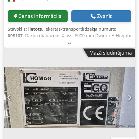
Cenas informācija
Zvanīt
Stāvoklis:
lietots
, iekārtas/transportlīdzekļa numurs:
008167
, Darba diapazons X ass: 6000 mm Dwjdox A Hczjpfx
Ahqea Darba diapazons Y ass: 1750 mm Darba virsma: ar
vakuuma konsoles atbalstiem Galvenā vārpstas jauda: 12
Mazā sludinājuma
kW Kontrolēto asu skaits: 5 asis Urbjvārpstu skaits: 30
Instrumentu vietu skaits: 72