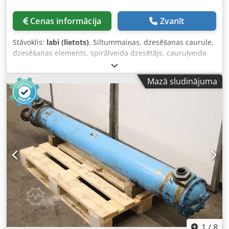
STANDARTA INTERFEISS Dokumentācija un vadības teksti:
vācu valodā Piegāde ietver tikai uz attēla redzamos
Cenas informācija
Zvanīt
instrumentus un HSK stiprinājumus!
Stāvoklis:
labi (lietots)
, Siltummaiņas, dzesēšanas caurule,
dzesēšanas elements, spirālveida dzesētājs, cauruļveida
siltummaiņa, jūras ūdens siltummaiņa -Ražotājs: Funke,
cauruļveida siltummaiņa -Tips: BOF 807-0-4 -Tilpums:
Mazā sludinājuma
Apvalka telpa bronza 35,6 l / cauruļu telpa varš 15,3 l
Dwodpfewu S Tfex Ahqoa -Maksimālais darba spiediens:
16 / 10 bāri -Izmeri: 2480/360/H350 mm -Svars: 236 kg
1
/
8