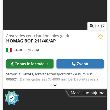
1
/
17
Apstrādes centri ar konsoles galdu
HOMAG
BOF 211/40/AP
Itālija
1 878 km
Cenas informācija
Zvanīt
Stāvoklis:
lietots
, iekārtas/transportlīdzekļa numurs:
005521
, Darba gaitas ass X: 4000 mm Darba gaitas ass Y:
1400 mm Darba virsma: ar vakuuma konsolēm Dedpfx
Aevctlgohqjwa Galvenā vārpstas jauda: 15 kW Kontrolēto
Mazā sludinājuma
asu skaits: 4 asis Urbšanas vārpstu skaits: 30 Instrumentu
pozīciju skaits: 24