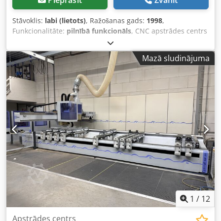
Stāvoklis:
labi (lietots)
, Ražošanas gads:
1998
,
Funkcionalitāte:
pilnībā funkcionāls
, CNC apstrādes centrs
• Homag BOF 321, izgatavošanas gads 1998 domāts kāpņu
un citu detaļu ražošanai. • Homag PC83 vadības sistēma •
Mazā sludinājuma
Darba zona X = 5200 mm • Darba zona Y = 1300 mm •
Darba zona Z = 410 mm • Frēzēšanas vārpstu skaits: 2 •
Frēzēšanas vārpstu dzinēji: 12 kW • Maksimālais
apgriezienu skaits: 24 000 apgr./min • Grozāms rokturis: Jā
• 4 asu iekārta • Instrumentu stiprināšanas sistēma: HSK-
F63 Dodpfx Aex S Ewrehqjwa • Divi instrumentu magazīni:
katrā pa 12 instrumentiem • Dubults darba lauks • Vadības
konsolu skaits: 10 • Vakuuma sūknis: 2 • Vakuuma sūkņa
jauda: 100 m³/h • Drošības ierīce: kāju paklājs • CE
marķējums: Jā
1
/
12
Apstrādes centrs