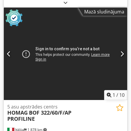
1400 mm Darba virsma: ar vakuuma konsolēm Galvenās
vārpstas jauda: 15 kW Kontrolējamo asu skaits: 4 asis
Mazā sludinājuma
Urbšanas vārpstu skaits: 30 Dwedpfxsy Nkyte Ahqja
Instrumentu vietu skaits: 28
1
/
10
5 asu apstrādes centrs
HOMAG
BOF 322/60/F/AP
PROFILINE
Itālija
1 878 km