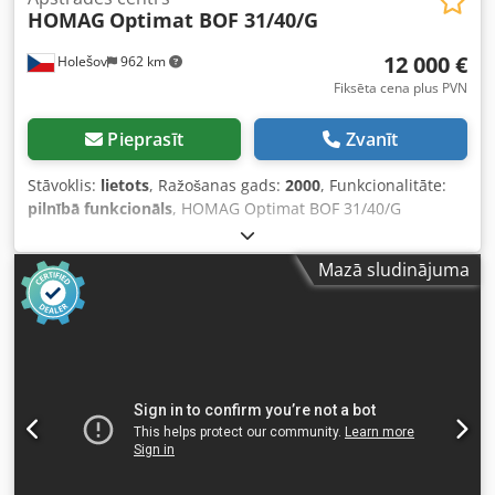
HOMAG
Optimat BOF 31/40/G
12 000 €
Holešov
962 km
Fiksēta cena plus PVN
Pieprasīt
Zvanīt
Stāvoklis:
lietots
, Ražošanas gads:
2000
, Funkcionalitāte:
pilnībā funkcionāls
, HOMAG Optimat BOF 31/40/G
Ražotājs: HOMAG Group (Vācija) Iekārtas tips: CNC
apstrādes centrs (stacionāra iekārta) Ražošanas gads: 2000
Mazā sludinājuma
Konstrukcija: Portāla konstrukcija, kas nodrošina
maksimālu stabilitāti Darba diapazons (X, Y, Z asis) • X ass
(garums): 4000 mm • Y ass (platums): 1200 mm • Z ass
(gājiens): apmēram 400 mm (apstrādes objekta caurlaidība
apmēram 60–100 mm atkarībā no stiprinājuma)
Aprīkojums un agregāti • Galvenā vārpsta: Ar šķidumu
dzesēta elektrovārpsta (jauda 11 kW) • Instrumentu
stiprinājums: HSK F63 • Instrumentu maiņas mehānisms:
Disku tipa maiņas mehānisms ar 12 pozīcijām, kas
novietots uz portāla ātrai maiņai. Stiprinājuma sistēma •