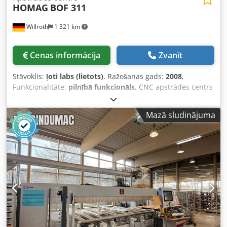
HOMAG
BOF 311
Willroth
1 321 km
Cenas informācija
Zvanīt
Stāvoklis:
ļoti labs (lietots)
, Ražošanas gads:
2008
,
Funkcionalitāte:
pilnībā funkcionāls
, CNC apstrādes centrs
HOMAG BOF 311 Pieejams no 2026. gada augusta Dodpsy I
Dtqjfx Ahqowa - Izgatavošanas gads: 2008 (ikgadējais
Mazā sludinājuma
serviss veikts HOMAG) - 2024. gadā atjaunots galvenais
vārpsta - WoodWop programmatūra - AP galds
(automātiskais galds) - Galda izmēri: 6000 x 1525 mm (10
konsoles) - 18,5 kW galvenā vārpsta / C ass + Flex-5
saskarne - Apstrādes virziens Y ar priekšējiem atbalstiem:
1525 mm - Apstrādes virziens Y ar aizmugurējiem
atbalstiem: 1850 mm - Urbšanas galva - 30 pozīciju ķēdes
tipa instrumentu mainītājs - Rievzāģēšanas agregāts X asī
(grozāms 0-90°) - Bez instrumentiem / agregātiem / skaidu
transporteru - Vakuuma sūknis Jautājumu gadījumā droši
jautājiet. Papildu foto/video pēc pieprasījuma. Iespējama