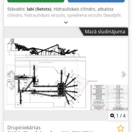
Stāvoklis:
labi (lietots)
, Hidrauliskais cilindrs, atbalsta
cilindrs, hidrauliskais virzulis, spiediena virzulis Dwodpfx
Ahsmkm I Usqsa -Ražotājs: ROM-Boffalora, dubultās
darbības hidrauliskais cilindrs, gājiens 150 mm -Tips: 65
Mazā sludinājuma
45M 150 FRA S -Vārpstas diametrs: Ø 45 mm -Daudzums:
pieejami 2 cilindri -Cena: par gabalu -Izmēri: 375/100/H160
mm -Svars: 14,8 kg/gab.
1
/
4
Drupiniekārtas