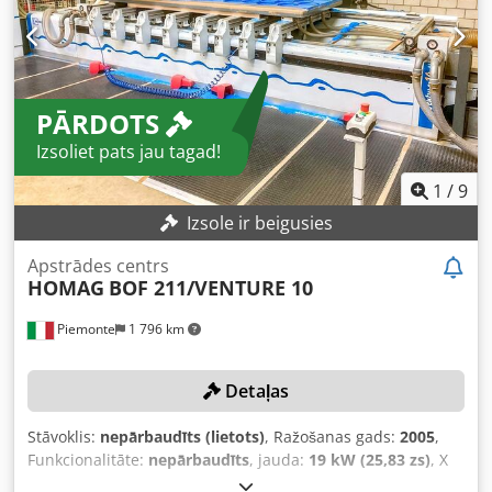
iegādāties šo HOMAG PROFI BOF 722/58/18/F/K CNC
apstrādes centru. Sazinieties ar mums, lai iegūtu vairāk
informācijas par šo mašīnu. Dedpfxox D Hxfs Ahqjwa
PĀRDOTS
Izsoliet pats jau tagad!
1
/
9
Izsole ir beigusies
Apstrādes centrs
HOMAG
BOF 211/VENTURE 10
Piemonte
1 796 km
Detaļas
Stāvoklis:
nepārbaudīts (lietots)
, Ražošanas gads:
2005
,
Funkcionalitāte:
nepārbaudīts
, jauda:
19 kW (25,83 zs)
, X
assis pārvietošanās distance:
4 175 mm
, Y ass