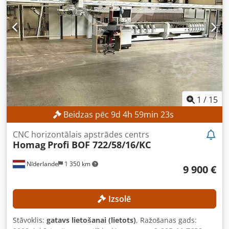
1
/
15
Beidzas pēc
9
d
4
h
59
min
21
s
CNC horizontālais apstrādes centrs
Homag
Profi BOF 722/58/16/KC
Nīderlande
1 350 km
9 900 €
Izsolē
Stāvoklis:
gatavs lietošanai (lietots)
, Ražošanas gads: