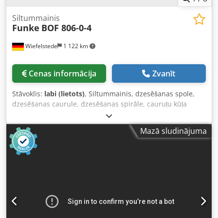
Siltummainis
Funke
BOF 806-0-4
Wiefelstede
1 122 km
Cenas informācija
Zvanīt
Stāvoklis:
labi (lietots)
, Siltummainis, dzesēšanas spole,
dzesēšanas caurule, dzesēšanas spirāle, cauruļu kūļa
siltummainis, jūras ūdens siltummainis -Ražotājs: Funke,
cauruļu kūļa siltummainis -Tips: BOF 806-0-4 -Tilpums:
Mazā sludinājuma
apvalka puse 50,7 l / cauruļu puse 22,0 l -Maksimālais
darba pārspiediens: 16 / 10 bar -Izmēri: 2120/285/A305
mm -Svars: 146 kg Djdpfx Aowu S Rqehqjwa