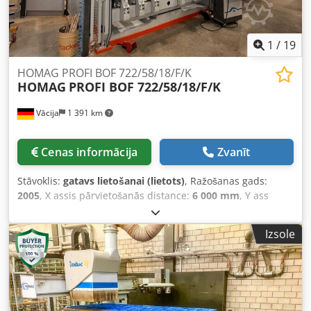
apskate ražošanas procesā, varam to organizēt jums.
1
/
19
HOMAG PROFI BOF 722/58/18/F/K
HOMAG
PROFI BOF 722/58/18/F/K
Vācija
1 391 km
Cenas informācija
Zvanīt
Stāvoklis:
gatavs lietošanai (lietots)
, Ražošanas gads:
2005
, X assis pārvietošanās distance:
6 000 mm
, Y ass
pārvietošanās attālums:
1 800 mm
, Z ass pārvietošanās
attālums:
380 mm
, asu skaits:
5
, Šī 5 asu HOMAG PROFI
Izsole
BOF 722/58/18/F/K tika ražota 2005. gadā, un tās apstrādes
diapazons ir X = 6000 mm, Y = 1800 mm un Z = 380 mm.
Tajā ir 2019. gadā nomainītā 5 asu dakšu galva un divi
pārvietojamie plākšņu mainītāji ar 18 slotiem katrs. Ideāli
piemērots progresīvai kokapstrādei, apsveriet iespēju