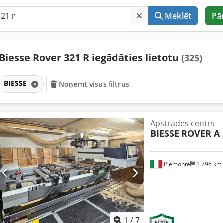
Meklēt
Pā
Biesse Rover 321 R iegādāties lietotu
(325)
BIESSE
Noņemt visus filtrus
Apstrādes centrs
BIESSE
ROVER A 
Piemonte
1 796 km
1
/
7