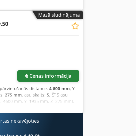
tā, kāda tā redzama”), pamatojoties uz
riem ir deskriptīvs raksturs. Pircējam
Mazā sludinājuma
atbildību par ierīces uzstādīšanu,
.50
Cenas informācija
s pārvietošanās distance:
4 600 mm
, Y
ms:
275 mm
, asu skaits:
5
, Šī 5 asu
a (X=4600 mm, Y=1935 mm, Z=275 mm),
i. Mašīnai ir vakuuma sistēma,
 Ja vēlaties iegūt augstas kvalitātes
r mūsu pārdošanā. Sazinieties ar
ārtas nekavējoties
 8 ATS plākšņu turētāji (L = 1525 mm)
 pozicionēšana (EPS X-Y) • Pneimatiskā