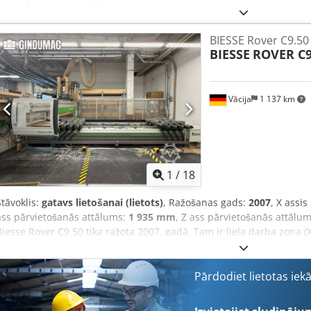
piegādāta tās faktiskajā un juridiskajā stāvoklī (“tā, kāda tā ir, un 
fotodokumentāciju un tehniskajiem/komerciālajiem dokumentiem, ku
ir tiesības pārbaudīt preci pirms tās paņemšanas, un viņš uzņemas 
BIESSE Rover C9.50
fiksēšanu un lietošanu paredzētajā vietā. Ārējā atsauce: 8359
BIESSE
ROVER C9
Vācija
1 137 km
1
/
18
Stāvoklis:
gatavs lietošanai (lietots)
, Ražošanas gads:
2007
, X assi
ass pārvietošanās attālums:
1 935 mm
, Z ass pārvietošanās attālu
Biesse Rover C9.50 tika ražota 2007. gadā. Tam ir liela darba zon
automātiska eļļošanas sistēma un vadības bloks 5 asu interpolācija
konveijera lenta skaidu noņemšanai un šķidruma dzesēšanas iekārta.
CNC apstrādes iespējas, apsveriet Biesse Rover C9.50 mašīnu, kas i
Pārdodiet lietotas iek
mums, lai iegūtu vairāk informācijas. Darba galds un stiprinājums •
un 24 bīdāmās sliedes • Plākšņu turētāju un slīdvirsmu automātiska