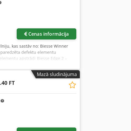
Cenas informācija
īniju, kas sastāv no: Biesse Winner
a, paredzēta defektu elementu
 elementu apstrādi Biesse Edge 2 –
ādājumu elementu apstrādei Biesse Edge
n piederumu uzstādīšanu Dodpeznfd
Mazā sludinājuma
T izstrādājumu ievākšanas un
.40 FT
 labs. Pieejams nekavējoties.
diem elementiem. Lai saņemtu vairāk
m