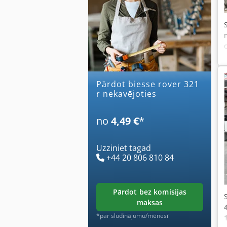
Pārdot biesse rover 321
r nekavējoties
no
4,49 €
*
Uzziniet tagad
+44 20 806 810 84
pārdot bez komisijas
maksas
*par sludinājumu/mēnesī