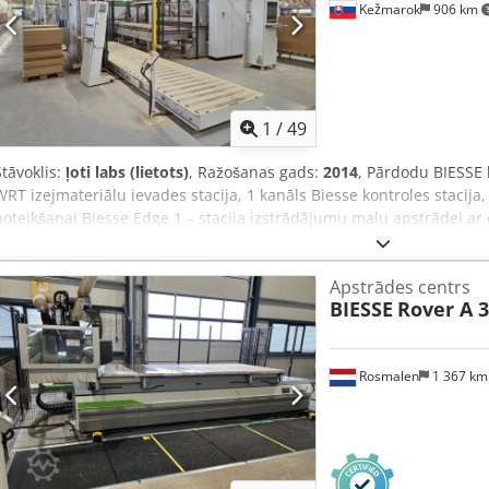
Kežmarok
906 km
1
/
49
Stāvoklis:
ļoti labs (lietots)
, Ražošanas gads:
2014
, Pārdodu BIESSE l
WRT izejmateriālu ievades stacija, 1 kanāls Biesse kontroles stacij
noteikšanai Biesse Edge 1 – stacija izstrādājumu malu apstrādei ar
stacija izstrādājumu malu apstrādei Biesse Edge 3 – stacija izstr
4 – stacija izstrādājumu elementu apstrādei ar atveru urbšanu u
Apstrādes centrs
Ujfx Ackokr Wandres putekļu savākšanas iekārta Biesse Winner WR
BIESSE
Rover A 3
sakraušanas stacija, 1 kanāls Ražošanas gads – 2014. Stāvoklis – ļoti
Iespējams apskatīt darba procesā. Piemērots izmantošanai ar dažā
fotogrāfiju un informācijas, lūdzu, nosūtiet pieprasījumu.
Rosmalen
1 367 k