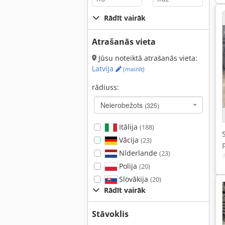
Rādīt vairāk
Atrašanās vieta
Jūsu noteiktā atrašanās vieta:
Latvija
(mainīt)
rādiuss:
Neierobežots
(325)
Itālija
(188)
Vācija
(23)
Nīderlande
(23)
Polija
(20)
Slovākija
(20)
Rādīt vairāk
Stāvoklis