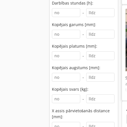
Darbības stundas [h]:
-
Kopējais garums [mm]:
-
Kopējais platums [mm]:
-
Kopējais augstums [mm]:
-
Kopējais svars [kg]:
-
X assis pārvietošanās distance
[mm]:
Routermax
Cnc Weeke
Weeke
Woodwop
-