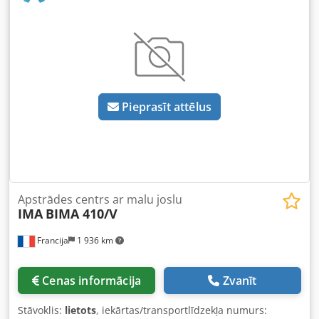
vārpstu + instrumenta diametrs 20 mm: 1.630 mm Y asi ar
līmēšanu: 1.450 mm Uzstādīšanas galds: Dyna Poin BIMA
410 V Vietu skaits: 4 Malu līmēšanas iekārta: ir Darba
stundas: 80.859 h Dwodpfx Agjx Af Ivsmja
Pieprasīt attēlus
Apstrādes centrs ar malu joslu
IMA
BIMA 410/V
Francija
1 936 km
Cenas informācija
Zvanīt
Stāvoklis:
lietots
, iekārtas/transportlīdzekļa numurs: