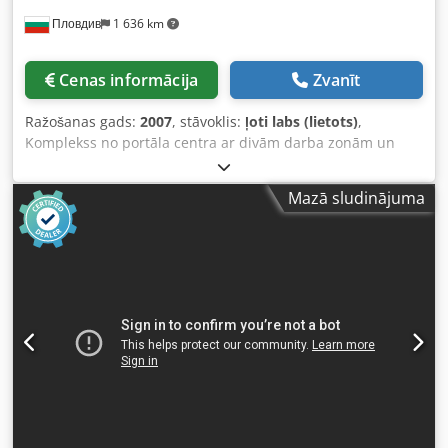
apm. 2010–2016 (bieži 2014) • Lietojums: mēbeles, MDF
Пловдив
1 636 km
plāksnes, HPL, masīvkoks, nestings
Cenas informācija
Zvanīt
Ražošanas gads:
2007
, stāvoklis:
ļoti labs (lietots)
,
Komplekss no portāla centra ar divām darba zonām un
nestinga ar vienu darba galdu: - divi darba vārpstas ar 18
instrumentu vietām; kreisā un labā - industriāls malu
Mazā sludinājuma
aplīmēšanas agregāts ar 12 malu žurnālu; EVA, PUR –
stacija; - papildus poliuretāna stacija. Komplekss
paredzēts pilnai detaļu apstrādei no DSP, finierētas MDF
u.c. – detaļu izgriešana ar nesting tehnoloģiju un pilna
apstrāde portāla centrā. Cenā nav iekļauts: - transports -
demontāža Dodpfjizi Ttjx Agmjwa - montāža. Pilnībā
apkalpots ar vācu IMA Schelling komandas palīdzību 2022.
gadā. Malu aplīmēšanas agregāts gandrīz nav izmantots.