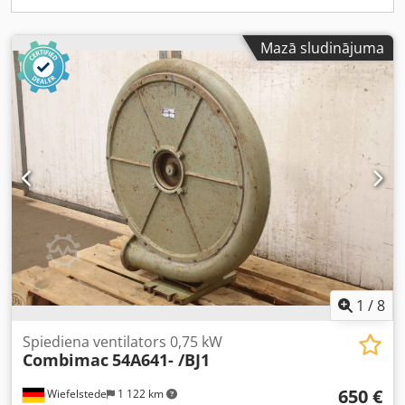
urbjgalvas Augstas ātruma zobainā siksnas piedziņa. 9000
apgr./min Neatkarīgs motors MALU APSTRĀDES / LOKŠŅU
LĪMĒŠANAS BLOKS: Novietots uz kustīgā tilta labās puses
Mazā sludinājuma
Dubultā malu lentu noliktava Automātiska lentas maiņa
Hot-melt līmēšanas iekārta Griešanas zāģis malu lentes
piegriešanai Augšējais/apakšējais līmējuma grupas bloks
Dubultais līmējuma tīrīšanas un līmes noņemšanas bloks
NUM PROGRAMMĒTĀJS IMATRONIC KONTROLIERIS
IMAWOP PROGRAMMATŪRA Drošības aizsargi, drošības
paklāji, ar kavējumu atveramas durvis u.c. Atbilst CE
drošības standartiem Pilnībā pārbaudīts, gatavs darbam
1
/
8
Spiediena ventilators 0,75 kW
Combimac
54A641- /BJ1
650 €
Wiefelstede
1 122 km