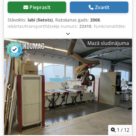
Pieprasīt
Zvanīt
Stāvoklis:
labi (lietots)
, Ražošanas gads:
2008
,
iekārtas/transportlīdzekļa numurs:
22410
, Funkcionalitāte:
pilnībā funkcionāls
, jauda:
17 kW (23,11 zs)
, ieejas
spriegums:
400 V
, ieejas strāva:
29 A
, ieejas frekvence:
50
Mazā sludinājuma
Hz
, asu skaits:
4
, MAŠĪNA PATLAIK ATRODAS UZ
PUSPIEKABES UN IR GATAVA PĀRSŪTĪŠANAI. PIEGĀDE VAR
TIKT VEIKTA MŪS, UN TĀS IZMAKSAS BŪS 2,00 EUR/KM.
IZKRĀVE JĀORGANIZĒ UN JĀVEIC PIRKĒJAM. IMA BIMA 300
CNC apstrādes centrs Pārdod pilnībā darboties spējīgu
IMA BIMA 300, 4 asu CNC apstrādes centru ar konsoles
galda konstrukciju. Pamata dati (bez garantijām par
precizitāti un pilnīgumu): Apstrādes zona: X virziens:
apmēram 5000 mm Dwedszq U Rijpfx Agmja Y virziens: līdz
apmēram 1400 mm Maks. apstrādājamā detaļas augstums
vai fiksācijas augstums: apmēram 125 mm Mašīnas svars:
apmēram 6000 kg Galvenais vārpstas motors: Jauda: 7,5
kW (S1) / 10 kW (S6) Instrumenta stiprinājums: HSK F63
Apgriezienu diapazons: līdz 24 000 apgr./min
1
/
12
Labais/kreisais griešanās virziens programmējams