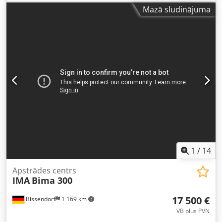
Mazā sludinājuma
1
/
14
Apstrādes centrs
IMA
Bima 300
17 500 €
Bissendorf
1 169 km
VB plus PVN