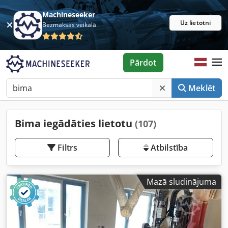
Machineseeker
Uz lietotni
Bezmaksas veikalā
Pārdot
Meklēt
Bima iegādāties lietotu
(107)
Filtrs
Atbilstība
Mazā sludinājuma