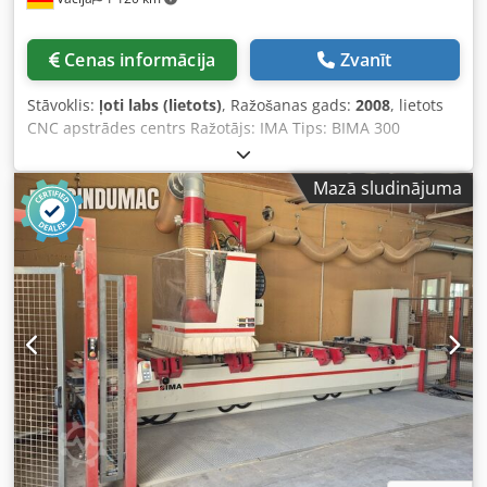
Cenas informācija
Zvanīt
Stāvoklis:
ļoti labs (lietots)
, Ražošanas gads:
2008
, lietots
CNC apstrādes centrs Ražotājs: IMA Tips: BIMA 300
125/430 Ražošanas gads: 2008 4 asu CNC apstrādes centrs
ar konsoļu galdu 8 manuāli pārvietojamas balstvirsmas X
Mazā sludinājuma
asī, katrai konsolei 3 vakuuma piesūcekņi, vakuuma sūknis
90 m³/h, vakuuma pieslēgums šabloniem, LED indikators
piesūcekņu pozīcijai, darba lauks X: 200 – 4300 mm, darba
lauks Y: 0 – 1400 mm frēzēšanai/urbšanai, darba lauks Z:
12 – 125 mm (caurlaide 150 mm), papildu vidējā balstu
rinda, 14 vertikālas urbjgalvas + 6 horizontālas, horizontāla
urbšanas un rievojuma zāģēšanas agregāts ar 90°
pagriezienu, frēzēšanas vārpsta 7,5 kW līdz 18 000
apgr./min, ar C-asi 360° interpolācijai, ar šķidruma
cirkulācijas dzesēšanu, – 18-pozīciju instrumentu maiņas
karuselis pie y-atbalsta, kas pārvietojas līdzi, līmēšanas
agregāts VT 100 ar 4-pusīgu/apkārtējo darbības lauku –
griešanās diapazons 740 grādi, ar 2-pozīciju ruļļu