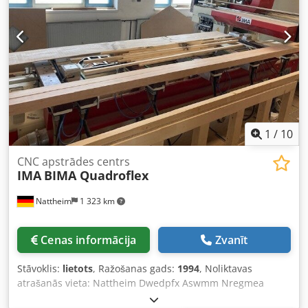
1
/
10
CNC apstrādes centrs
IMA
BIMA Quadroflex
Nattheim
1 323 km
Cenas informācija
Zvanīt
Stāvoklis:
lietots
, Ražošanas gads:
1994
, Noliktavas
atrašanās vieta: Nattheim Dwedpfx Aswmm Nregmea