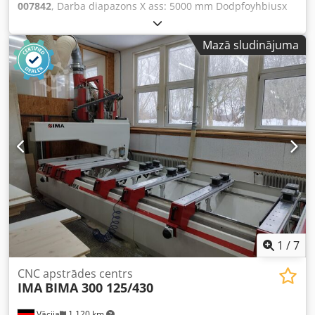
007842
, Darba diapazons X ass: 5000 mm Dodpfoyhbiusx
Agmowa Darba diapazons Y ass: 1200 mm Darba virsma:
ar vakuuma konsoles balstiem Galvenā vārpstas jauda: 18
Mazā sludinājuma
kW Kontrolēto asu skaits: 4 asis Maksimālais malas
augstums: 64 mm Urbšanas vārpstu skaits: 14 Instrumentu
vietu skaits: 18
1
/
7
CNC apstrādes centrs
IMA
BIMA 300 125/430
Vācija
1 120 km