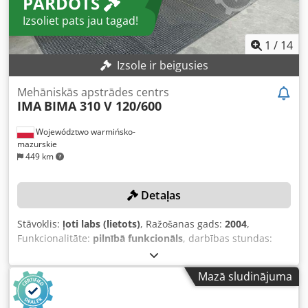
PĀRDOTS
Izsoliet pats jau tagad!
1
/
14
Izsole ir beigusies
Mehāniskās apstrādes centrs
IMA
BIMA 310 V 120/600
Województwo warmińsko-
mazurskie
449 km
Detaļas
Stāvoklis:
ļoti labs (lietots)
, Ražošanas gads:
2004
,
Funkcionalitāte:
pilnībā funkcionāls
, darbības stundas:
80 859 h
, X assis pārvietošanās distance:
6 000 mm
, Y ass
pārvietošanās attālums:
1 630 mm
, TEHNISKĀ
Mazā sludinājuma
INFORMĀCIJA X asi bez līmēšanas: 6.000 mm X asi ar
līmēšanu: 5.000 mm Y asi: 1.300 mm Y asi ar galveno