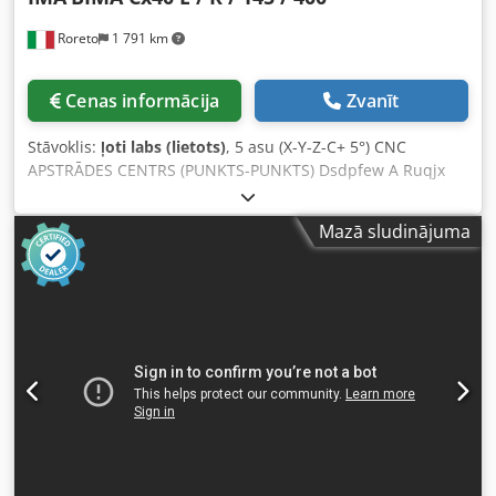
motorizētiem veltņiem un leņķa pārvietošanas sistēmu.
Roreto
1 791 km
Dwjdpjtixpuofx Agmoa
Cenas informācija
Zvanīt
Stāvoklis:
ļoti labs (lietots)
, 5 asu (X-Y-Z-C+ 5°) CNC
APSTRĀDES CENTRS (PUNKTS-PUNKTS) Dsdpfew A Ruqjx
Agmowa CNC apstrādes centrs frēzēšanai, urbšanai,
griešanai un malu aplīmēšanai ICOS CNC vadības sistēma
Mazā sludinājuma
(IMAWOP programmatūra) Maksimālā darba zona (X - Y -
Z), mm: 4000 x 1600 (2000) x 100 (Z ass gājiens 650 mm)
Maksimālā darba zona apmalēšanai (mm): 4000 x 1600 x
100 Nr. 8 nostiprināšanas galds ar konsolēm (konsoles
skaits) – 1400 mm LED palīgsistēma vakuuma piesūcekņu
(uzmavu) pozicionēšanai (Y ass) Nr. 2 vakuumsūkņi (jauda:
140 m3/h) Drošības kabīne darba galvai, drošības paklāji
Skaidas izvadkonveijers Nr. 1 vertikālais galvenais vārpstas
frēzēšanas modulis ROBOTKOPF HSK F63 (16 kW)
Automātiskā instrumentu maiņas sistēma (diska tipa) ar 18
instrumentu vietām Nr. 21 neatkarīga vertikālā urbšanas
vārpsta (4 x 1,2 kW) Nr. 8 neatkarīgas horizontālās