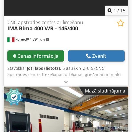
1
/
15
CNC apstrādes centrs ar līmēšanu
IMA
Bima 400 V/R - 145/400
Roreto
1 791 km
Cenas informācija
Zvanīt
Stāvoklis:
ļoti labs (lietots)
, 5 asu (X-Y-Z-C-5) CNC
apstrādes centrs frēzēšanai, urbšanai, griešanai un malu
aplīmēšanai. Konsola tipa izpildījums ar drošības
paklājiem. PC vadības sistēma ICOS OPEN CNC,
Mazā sludinājuma
programmatūra IMAWOP. Darba galdi ar konsoles tipa
galdiem (Nr. 8 konsoles x 1400 mm). Konsoles galds ar
LED/diodu apgaismojumu. Automātiska instrumentu
maiņas sistēma (magazīnas vietas – Nr. 18 vietas). Derīgais
darba laukums (X-Y-Z): 4000 x 2100 x 300 mm. Derīgais
darba laukums, aplīmēšanas režīmā (X-Y-Z): 4000 x 1800 x
60 mm. N. 2 darba zonas. Vakuuma sūknis ar jaudu 140