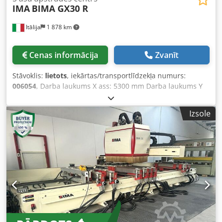
IMA
BIMA GX30 R
Agmoa
Itālija
1 878 km
Cenas informācija
Zvanīt
Stāvoklis:
lietots
, iekārtas/transportlīdzekļa numurs:
006054
, Darba laukums X ass: 5300 mm Darba laukums Y
ass: 1300 mm Darba virsma: Ar vakuuma konsolēm
Galvenā vārpstas jauda: 9 kW Dsdpowcx T Ujfx Agmswa
Izsole
Vadīto asu skaits: 5 asis Urbšanas vārpstu skaits: 32
Instrumentu vietu skaits: 8