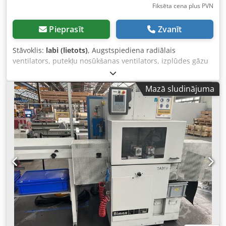
Fiksēta cena plus PVN
Pieprasīt
Zvanīt
Stāvoklis:
labi (lietots)
, Augstspiediena radiālais
ventilators, putekļu nosūkšanas ventilators, izplūdes gāzu
nosūkšana, metināšanas dūmu nosūkšana, nosūkšanas
ventilators, ventilators, spiediena ventilators, vakuuma
Mazā sludinājuma
ventilators, radiālais ventilators, augstspiediena ventilators
-Ražotājs: Combimac, augstspiediena ventilators tips
54A641-/BJ1 -Dzinēja jauda: rotors 0,75 kW -Apgriezienu
skaits: 2840 apgr./min -Gaisa plūsmas apjoms: 2,1 m³/min -
tehniskie dati: skat. foto ar tipa plāksnīti -Ievades
pieslēgums: Ø 120 mm Dwodpsun Du Sefx Agmja -Izejas
pieslēgums: Ø 100 mm -Ventilatora rats: Ø 540 mm -Izmēri:
760/340/H840 mm -Svars: 88 kg