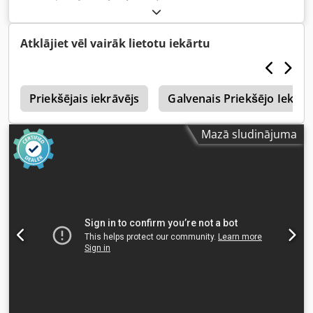
Atklājiet vēl vairāk lietotu iekārtu
i
Priekšējais iekrāvējs
Galvenais Priekšējo Iekrāv
Mazā sludinājuma