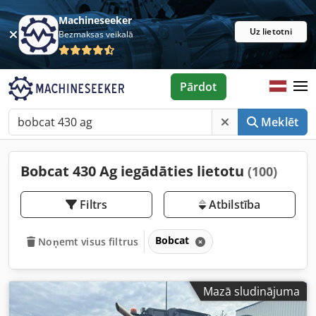
Machineseeker
Uz lietotni
Bezmaksas veikalā
Pārdot
Meklēt
Bobcat 430 Ag iegādāties lietotu
(100)
Filtrs
Atbilstība
Bobcat
Noņemt visus filtrus
Mazā sludinājuma