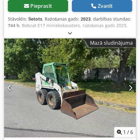
Pieprasīt
Zvanīt
Stāvoklis:
lietots
, Ražošanas gads:
2023
, darbības stundas:
744 h
, Bobcat E17 miniekskavators, ražošanas gads 2023,
ar tikai 744 darba stundām, komplektā ar 4 lāpstām! ---- *
Ražotājs: Bobcat * Tips: E17 * Ražošanas gads: 2023 *
Mazā sludinājuma
Noieto darba stundu skaits: apmēram 744 * Komplektā: 4
lāpstas * Ātrās maiņas sistēma * Pilna kabīne *
Paplašināma garenbāze * Darba svars: 1711 kg * Kubota
dīzeļdzinējs * Cena: 16 900 eiro, bez PVN + 19% PVN. ---- Ja
jums ir papildu jautājumi, lūdzu, zvaniet: Erikam
Kortumam: WhatsApp Cjdpfozp Ayvex Aipoha ?Viss
norādītais bez garantijām un atbildības. Saglabāta tiesība
uz kļūdām un preces pārdošanu citam pircējam.?
1
/
6