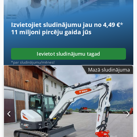
Izvietojiet sludinājumu jau no 4,49 €
*
11 miljoni pircēju
gaida jūs
Ievietot sludinājumu tagad
*par sludinājumu/mēnesī
Mazā sludinājuma