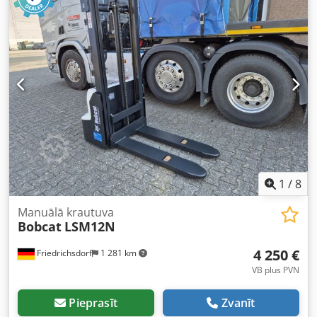
dakšu garums:
1 150 mm
, tukšais svars:
1 340 kg
, kopējais
garums:
1 964 mm
, piedziņas veids:
Elektro
, konstrukcijas
platums:
820 mm
, Augšējais palešu pacēlājs Cedpfx
Ajwzpc Doipeha Svara smaguma punkts: 600 Dakšu
platums: 560 mm Masta veids: Triplex Stāvoklis: Jauna
ierīce Tehniskais stāvoklis: Jauns Priekšējo riepu tips:
Poliuretāns Priekšējo riepu stāvoklis: 80 - 100%
Aizmugurējo riepu tips: Poliuretāns Aizmugurējo riepu
stāvoklis: 80 - 100% Akumulatora spriegums: 24V
Akumulatora ietilpība: 300Ah Akumulatora tips: PzS
Akumulatora ražošanas gads: 2024 Akumulatora stāvoklis:
80 - 100% Pilns brīvā pacēluma masts, CE sertifikāts,
Aquamatik akumulatora šūnām
1
/
8
Manuālā krautuva
Bobcat
LSM12N
4 250 €
Friedrichsdorf
1 281 km
VB plus PVN
Pieprasīt
Zvanīt