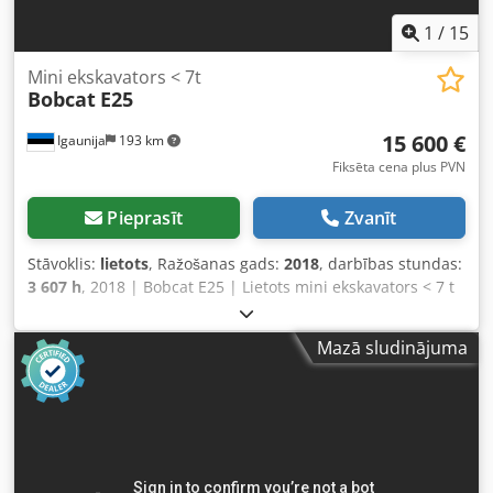
1
/
15
Mini ekskavators < 7t
Bobcat
E25
15 600 €
Igaunija
193 km
Fiksēta cena plus PVN
Pieprasīt
Zvanīt
Stāvoklis:
lietots
, Ražošanas gads:
2018
, darbības stundas:
3 607 h
, 2018 | Bobcat E25 | Lietots mini ekskavators < 7 t
| 3607 darba stundas 📍 Atrašanās vieta: Igaunija 🚛
Piegāde pieejama līdz jūsu norādītajai adresei —
Mazā sludinājuma
izmantojiet mūsu kravu aprēķināšanas rīku, lai noteiktu
transportēšanas izmaksas! 💰 Iegādājieties tūlīt par
15 600 eiro vai iesniedziet savu piedāvājumu. Apmaksa
piegādes laikā pieejama par nelielu maksu (pēc
apstiprināšanas)* Codpfezkuuusx Aipjha 👷‍♂️ Pārbaudījis
neatkarīgs eksperts 52 pārbaudes punkti, 52 apstiprināti