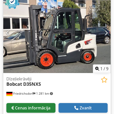
dakšu garums:
1 150 mm
, tukšais svars:
1 340 kg
, kopējais
garums:
1 964 mm
, piedziņas veids:
Elektro
, konstrukcijas
platums:
820 mm
, Paaugstinātās pacelšanas rati Slodzes
centrs: 600 Chodpfxewi Acge Aipja Dakšu platums: 560 mm
Masta tips: Triplex Stāvoklis: Jauna ierīce Tehniskais
stāvoklis: Jauns Priekšējo riteņu tips: Poliuretāns Priekšējo
riteņu stāvoklis: 80 - 100% Aizmugurējo riteņu tips:
Poliuretāns Aizmugurējo riteņu stāvoklis: 80 - 100%
Akumulatora spriegums: 24V Akumulatora ietilpība: 150Ah
Akumulatora tips: Litija jonu Akumulatora ražošanas gads:
2025 Akumulatora stāvoklis: 80 - 100% Sākotnējais
pacēlums, pilns brīvais pacēlums, CE sertifikāts, Apkopes
neprasošs litija jonu akumulators,
1
/
9
Dīzeļiekrāvēji
Bobcat
D35NXS
Friedrichsdorf
1 281 km
Cenas informācija
Zvanīt