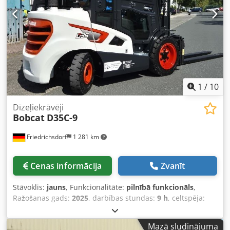
Aizmugurējo riepu tips: Vulkollan Aizmugurējo riepu
stāvoklis: 60–80% Chedpfx Aijzrildspea Akumulatora
spriegums: 24V Akumulatora ietilpība: 20 Ah Akumulatora
tips: Litija jonu Akumulatora izgatavošanas gads: 2024
Akumulatora stāvoklis: 80–100% CE sertifikāts, Litija jonu
bezapkopes akumulators 24 V
1
/
10
Dīzeļiekrāvēji
Bobcat
D35C-9
Friedrichsdorf
1 281 km
Cenas informācija
Zvanīt
Stāvoklis:
jauns
, Funkcionalitāte:
pilnībā funkcionāls
,
Ražošanas gads:
2025
, darbības stundas:
9 h
, celtspēja:
3 500 kg
, celšanas augstums:
4 380 mm
, brīvā pacelšana:
1 300 mm
, degvielas veids:
dīzeļdegviela
, masta veids:
Mazā sludinājuma