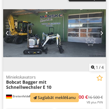
(triplex)
, būvniecības augstums:
2 190 mm
, dakšu garums:
1 050 mm
, priekšējās riepas izmērs:
7.00-15 5.50
,
aizmugurējās riepas izmērs:
6.50-10
, kopējais svars:
4 053
kg
, 5215420 Sērijas numurs: FDA2A-5052-00236 Chjdpfx
Aiezr Db Hspoa
1
/
4
Miniekskavators
Bobcat Bagger mit
Schnellwechsler
E 10
15 500 €
Breitenfelde
957 km
16 500 €
Saglabāt meklēšanu
VB plus PVN