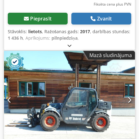
Šķidrumu tilpums Degvielas tvertnes tilpums: 34,6 l
Fiksēta cena plus PVN
Pieprasīt
Zvanīt
Stāvoklis:
lietots
, Ražošanas gads:
2017
, darbības stundas:
1 436 h
, Aprīkojums:
pilnpiedziņa
,
Mazā sludinājuma