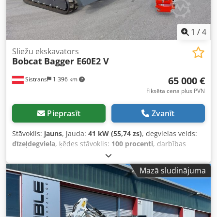
1
/
4
Sliežu ekskavators
Bobcat
Bagger E60E2 V
65 000 €
Sistrans
1 396 km
Fiksēta cena plus PVN
Pieprasīt
Zvanīt
Stāvoklis:
jauns
, jauda:
41 kW (55,74 zs)
, degvielas veids:
dīzeļdegviela
, ķēdes stāvoklis:
100 procenti
, darbības
stundas:
5 h
, Aprīkojums:
gumijas kāpurķēdes
,
Mazā sludinājuma