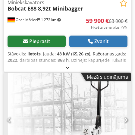
Miniekskavators
Bobcat
E88 8,92t Minibagger
59 900 €
Ober-Mörlen
1 272 km
63 900 €
Fiksēta cena plus PVN
Pieprasīt
Zvanīt
Stāvoklis:
lietots
, jauda:
48 kW (65,26 zs)
, Ražošanas gads:
2022
, darbības stundas:
868 h
, Dzinējs: kāpurķēde Tukšais
svars: 8 920 kg Lai iegūtu vairāk informācijas, lūdzu,
sazinieties ar Emal Jaweed. Cjdoy Nmq Ujpfx Aipsha Mini
Mazā sludinājuma
ekskavators, Bobcat E88, ražošanas gads: 2022,
ekspluatācijas stundas: 868 h, dzinējs: Bobcat D 2.4 Stage
V, dzinēja jauda: 48,5 kW, garums: 6 165 mm, platums: 2
300 mm, augstums: 2 640 mm, darba masa: 8 920 kg,
EasyDrive hidrostatiskā piedziņa, Monoblockausleger
(monobloka strēle), āmura vadība, ātrās maiņas iekārta MS
08, degvielas sūknis, kondicionieris, pieejams video,
grozāms grāvju tīrītāja kauss: 1 800 mm, atpakaļgaitas
kamera, maksimālais rakšanas dziļums: 4 609 mm,