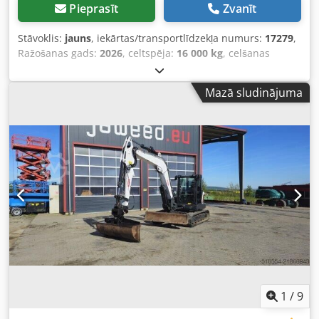
Pieprasīt
Zvanīt
Stāvoklis:
jauns
, iekārtas/transportlīdzekļa numurs:
17279
,
Ražošanas gads:
2026
, celtspēja:
16 000 kg
, celšanas
augstums:
4 000 mm
, brīvā pacelšana:
1 480 mm
, kravas
smaguma centrs:
600 mm
, degvielas veids:
dīzeļdegviela
,
Mazā sludinājuma
masta veids:
trīskāršs (triplex)
, būvniecības augstums:
3 030 mm
, dakšu garums:
2 400 mm
, priekšējās riepas
izmērs:
12.00-20 100%
, aizmugurējās riepas izmērs:
12.00-
20 100%
, kopējais svars:
19 300 kg
, Aprīkojums:
kabīne
,
5218640 Chodpszp T Aujfx Aipja Sērijas numurs: FDC0H-
5107-00494
1
/
9