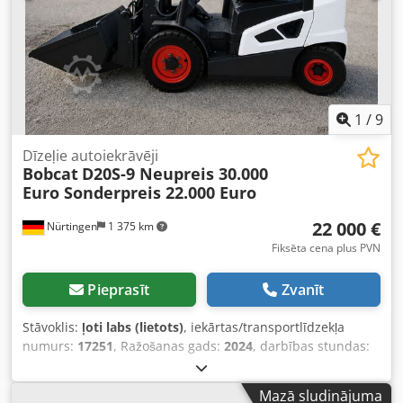
1
/
9
Dīzeļie autoiekrāvēji
Bobcat
D20S-9 Neupreis 30.000
Euro Sonderpreis 22.000 Euro
22 000 €
Nürtingen
1 375 km
Fiksēta cena plus PVN
Pieprasīt
Zvanīt
Stāvoklis:
ļoti labs (lietots)
, iekārtas/transportlīdzekļa
numurs:
17251
, Ražošanas gads:
2024
, darbības stundas:
430 h
, celtspēja:
2 000 kg
, celšanas augstums:
4 730 mm
,
brīvā pacelšana:
1 470 mm
, kravas smaguma centrs:
500
Mazā sludinājuma
mm
, degvielas veids:
dīzeļdegviela
, masta veids:
trīskāršs