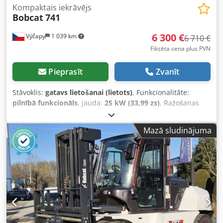
Kompaktais iekrāvējs
Bobcat
741
6 300 €
Výčapy
1 039 km
6 710 €
Fiksēta cena plus PVN
Pieprasīt
Zvanīt
Stāvoklis:
gatavs lietošanai (lietots)
, Funkcionalitāte:
pilnībā funkcionāls
, jauda:
25 kW (33,99 zs)
, Ražošanas
gads:
1990
, darbības stundas:
5 700 h
, Bobcat 741 ar Deutz
dzinēju, 29,5 ZS Cedpfsy Skqwsx Aipoha 5700 darba
Mazā sludinājuma
stundas, ražošanas gads ap 1990 Kauss