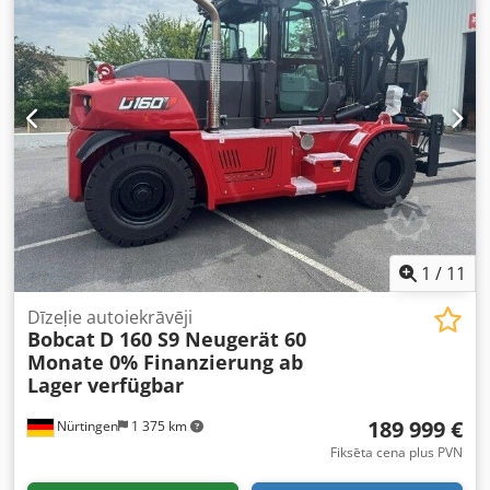
1
/
11
Dīzeļie autoiekrāvēji
Bobcat
D 160 S9 Neugerät 60
Monate 0% Finanzierung ab
Lager verfügbar
189 999 €
Nürtingen
1 375 km
Fiksēta cena plus PVN