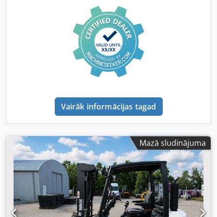
Dakšu platums: 180 mm Dakšu biezums: 75 mm ISO klase:
Terminal West Masta tips: Triplex Cjdpfexr R Efjx Aipeha
Transmisija: Hidrotransformatora Ātruma klase: 20
Stāvoklis: Jauna iekārta Tehniskais stāvoklis: Jauns
Priekšējo riepu tips: Superelastīga Priekšējo riepu stāvoklis:
Jaunas Aizmugurējo riepu tips: Superelastīga Aizmugurējo
riepu stāvoklis: Jaunas Sānu nobīde, dakšu platuma
regulēšanas ierīce, 3. vārsts, 4. vārsts, darba
apgaismojums aizmugurē, darba apgaismojums priekšā,
apkure, pilna kabīne, pilns brīvpacēlums, CE sertifikāts,
Vairāk informācijas tagad
iekšējais spogulis, ārējais spogulis, bākuguns, sēdeklis,
priekšējā un aizmugurējā kamera.
Mazā sludinājuma