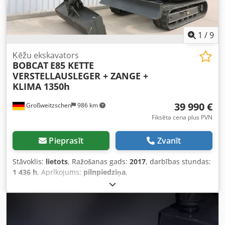
💡 Kāpēc šī iekārta un mūsu pakalpojumi izceļas: ✔ Rūpīga
pārbaude, ko veic profesionāļi ✔ Piegāde uz darba vietu ✔
Naudas atmaksas garantija ✔ Drošas un elastīgas
maksājumu iespējas 🔄 Vai apsverat citas iekārtu iespējas?
1
/
9
Mēs piedāvājam noderīgus rīkus un resursus visiem
iekārtu īpašniekiem un operatoriem — tie ir viegli pieejami
Ķēžu ekskavators
BOBCAT
E85 KETTE
mūsu platformā.
VERSTELLAUSLEGER + ZANGE +
KLIMA 1350h
39 990 €
Großweitzschen
986 km
Fiksēta cena plus PVN
Pieprasīt
Zvanīt
Stāvoklis:
lietots
, Ražošanas gads:
2017
, darbības stundas:
1 436 h
, Aprīkojums:
pilnpiedziņa
,