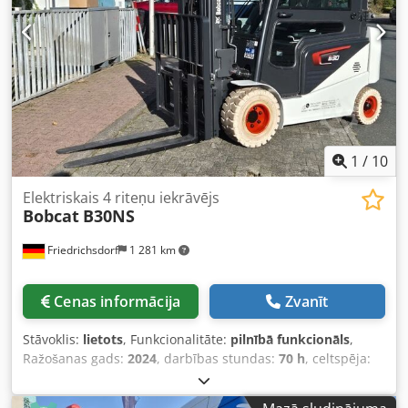
iekārta Tehniskais stāvoklis: Jauns Priekšējo riepu tips:
Poliuretāns Priekšējo riepu stāvoklis: 80 - 100%
Aizmugurējo riepu tips: Poliuretāns Aizmugurējo riepu
stāvoklis: 80 - 100% Dsdpfx Afey Uz Sqjlskr Akumulatora
spriegums: 24V Akumulatora ietilpība: 60Ah Akumulatora
tips: Litija jonu Akumulatora ražošanas gads: 2026
Akumulatora stāvoklis: 80 - 100% CE sertifikāts, Apkopes
neprasoša litija jonu baterija 24 V
1
/
10
Elektriskais 4 riteņu iekrāvējs
Bobcat
B30NS
Friedrichsdorf
1 281 km
Cenas informācija
Zvanīt
Stāvoklis:
lietots
, Funkcionalitāte:
pilnībā funkcionāls
,
Ražošanas gads:
2024
, darbības stundas:
70 h
, celtspēja:
3 000 kg
, celšanas augstums:
4 710 mm
, brīvā pacelšana:
1 475 mm
, degvielas veids:
elektrisks
, masta veids: