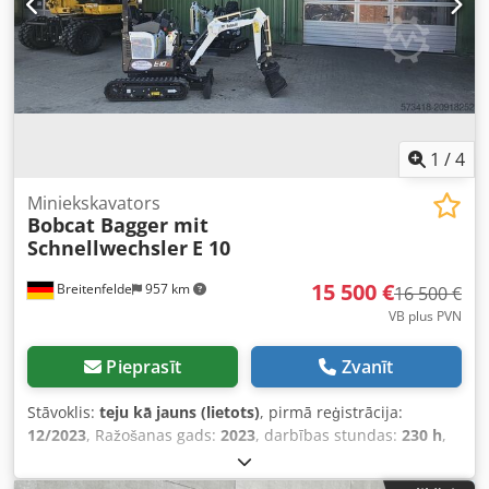
1
/
4
Miniekskavators
Bobcat Bagger mit
Schnellwechsler
E 10
15 500 €
Breitenfelde
957 km
16 500 €
VB plus PVN
Pieprasīt
Zvanīt
Stāvoklis:
teju kā jauns (lietots)
, pirmā reģistrācija:
12/2023
, Ražošanas gads:
2023
, darbības stundas:
230 h
,
Hidrauliskās eļļas dzesētājs Augstas veiktspējas šļūteņu
aizsardzība LED apgaismojums uz strēles Ātrā savienotājs