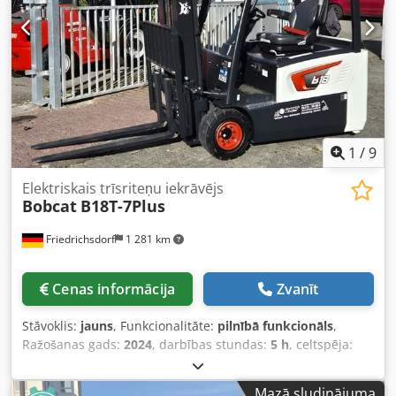
riteņu tips: Poliuretāns Djdpfx Aewi Acgofljkr Priekšējo
riteņu stāvoklis: 80 - 100% Aizmugurējo riteņu tips:
Poliuretāns Aizmugurējo riteņu stāvoklis: 80 - 100%
Akumulatora spriegums: 24V Akumulatora ietilpība: 150Ah
Akumulatora tips: Litija jonu Akumulatora ražošanas gads:
2025 Akumulatora stāvoklis: 80 - 100% Sākotnējais
pacēlums, pilns brīvais pacēlums, CE sertifikāts, Apkopes
neprasošs litija jonu akumulators,
1
/
9
Elektriskais trīsriteņu iekrāvējs
Bobcat
B18T-7Plus
Friedrichsdorf
1 281 km
Cenas informācija
Zvanīt
Stāvoklis:
jauns
, Funkcionalitāte:
pilnībā funkcionāls
,
Ražošanas gads:
2024
, darbības stundas:
5 h
, celtspēja:
1 800 kg
, celšanas augstums:
4 750 mm
, brīvā pacelšana:
1 540 mm
, degvielas veids:
elektrisks
, masta veids:
Mazā sludinājuma