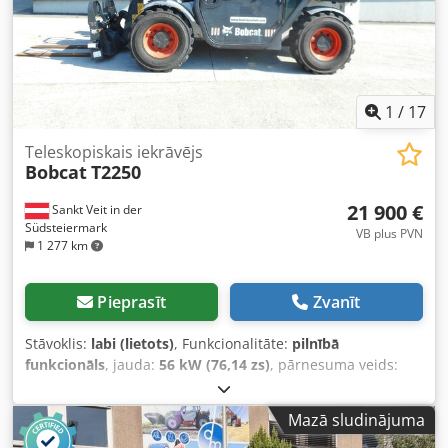
1
/
17
Teleskopiskais iekrāvējs
Bobcat
T2250
21 900 €
Sankt Veit in der
Südsteiermark
VB plus PVN
1 277 km
Pieprasīt
Zvanīt
Stāvoklis:
labi (lietots)
, Funkcionalitāte:
pilnībā
funkcionāls
, jauda:
56 kW (76,14 zs)
, pārnesuma veids:
hidrostatisks
, degvielas veids:
dīzeļdegviela
, celšanas
jauda:
2 200 kg/m
, Ražošanas gads:
2008
, darbības
Mazā sludinājuma
stundas:
4 871 h
, Aprīkojums:
kabīne, paliktņu dakšas
,