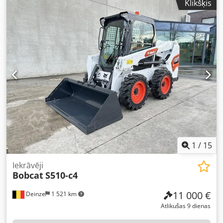
Klikšķis
MS01 Standarta aprīkojums Mašīnas platums: 710 mm / 1
100 mm izvilkts 180 mm gumijas kāpurķēdes Divkāršas
darbības papildu hidraulika Divi braukšanas ātrumi CE
sertifikācija Šis piedāvājums nav saistošs, nav garantijas
par aprīkojuma detaļām. Pieļaujamas kļūdas, izmaiņas un
starppārdošana! Dodjx Tn Upspfx Aflskr
1
/
15
Iekrāvēji
Bobcat
S510-c4
11 000 €
Deinze
1 521 km
Atlikušas 9 dienas