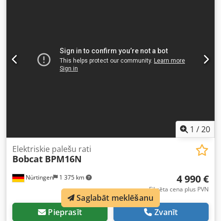
augstums:
2 120 mm
, akumulatora spriegums:
25,6 V
,
dakšu garums:
1 150 mm
, kopējais svars:
1 412 kg
,
5097695 Djdjytld Tepfx Aflokr Sērijas numurs: OBWNQ-
00000 Informācija par akumulatoru: 25,6 V, 150 Ah.
1
/
20
Elektriskie palešu rati
Bobcat
BPM16N
4 990 €
Nürtingen
1 375 km
Fiksēta cena plus PVN
Saglabāt meklēšanu
Pieprasīt
Zvanīt