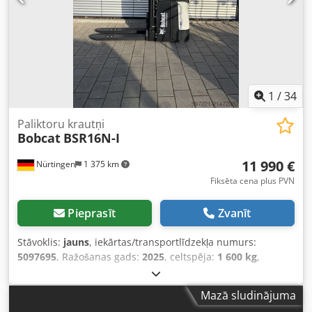
1
/
34
Paliktoru krautņi
Bobcat
BSR16N-I
11 990 €
Nürtingen
1 375 km
Fiksēta cena plus PVN
Pieprasīt
Zvanīt
Stāvoklis:
jauns
, iekārtas/transportlīdzekļa numurs:
5097695
, Ražošanas gads:
2025
, celtspēja:
1 600 kg
,
celšanas augstums:
4 620 mm
, brīvā pacelšana:
1 400 mm
,
kravas smaguma centrs:
600 mm
, degvielas veids:
Mazā sludinājuma
elektrisks
, masta veids:
trīskāršs (triplex)
, būvniecības