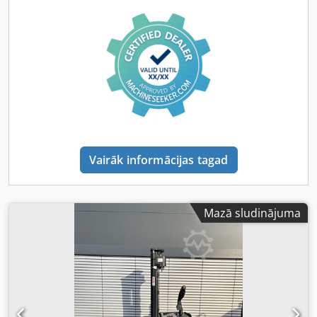
Vairāk informācijas tagad
Mazā sludinājuma