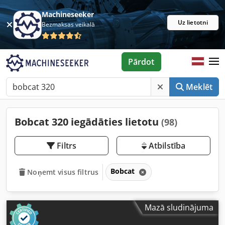
Machineseeker
Uz lietotni
Bezmaksas veikalā
Pārdot
Meklēt
Bobcat 320 iegādāties lietotu
(98)
Filtrs
Atbilstība
Bobcat
Noņemt visus filtrus
Mazā sludinājuma