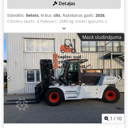
Detaļas
Stāvoklis:
lietots
, krāsa:
cits
, Ražošanas gads:
2026
,
Cilindru skaits: 4 Pašsvars: 2680 kg Izmēri (garums x
platums x augstums): 337 x 172 x 197 cm Ātrās maiņas
sistēma: Jā Pašsvars: 2680 kg Transportēšanas izmēri: 3378
Mazā sludinājuma
x 1727 x 1972 mm Dzinēja marka un tips: Kubota V2403
Jauda: 36,5 kW / 48,9 ZS Cilindri: 4 Riepu izmērs: priekšējās
un aizmugurējās riepas: 30×10-16 Djdpfxozrv Ule Aflokr
Kausa platums: 1730 mm Aprīkojums: mehāniska ātrās
maiņas sistēma Papildu funkcija: Nav CE sertifikāta vai
reģistrācijas Nav dokumentācijas
1
/
10