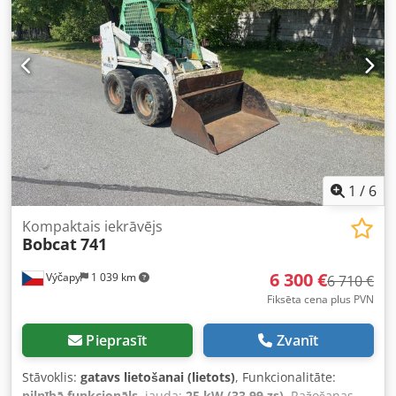
svars: 1711 kg * Kubota dīzeļdzinējs * Cena: 16 900 eiro,
bez PVN + 19% PVN. ---- Ja jums ir papildu jautājumi,
lūdzu, zvaniet: Erikam Kortumam: WhatsApp ?Viss
norādītais bez garantijām un atbildības. Saglabāta tiesība
uz kļūdām un preces pārdošanu citam pircējam.?
1
/
6
Kompaktais iekrāvējs
Bobcat
741
6 300 €
Výčapy
1 039 km
6 710 €
Fiksēta cena plus PVN
Pieprasīt
Zvanīt
Stāvoklis:
gatavs lietošanai (lietots)
, Funkcionalitāte:
pilnībā funkcionāls
, jauda:
25 kW (33,99 zs)
, Ražošanas