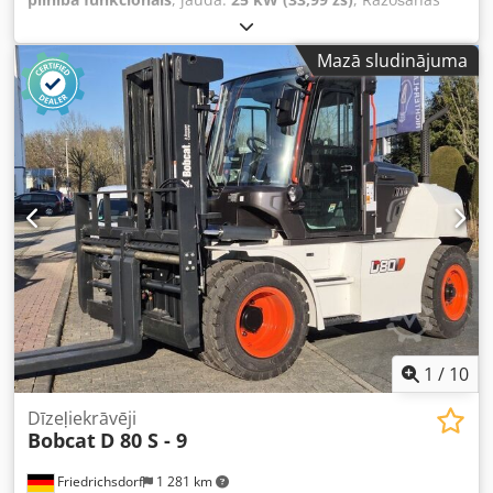
gads:
1990
, darbības stundas:
5 700 h
, Bobcat 741 ar Deutz
dzinēju, 29,5 ZS Djdpfxey Skqwo Aflokr 5700 darba
Mazā sludinājuma
stundas, ražošanas gads ap 1990 Kauss
1
/
10
Dīzeļiekrāvēji
Bobcat
D 80 S - 9
Friedrichsdorf
1 281 km