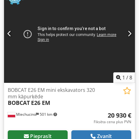
1
/
8
BOBCAT E26 EM mini ekskavators 320
mm kāpurķēde
BOBCAT
E26 EM
20 930 €
Miechucino
501 km
Fiksēta cena plus PVN
Pieprasīt
Zvanīt