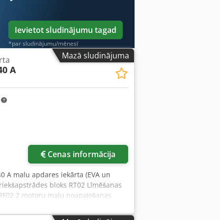
Ievietot sludinājumu tagad
*par sludinājumu/mēnesī
Mazā sludinājuma
rta
40 A
m
Cenas informācija
40 A malu apdares iekārta (EVA un
 Priekšapstrādes bloks RT02 Līmēšanas
s RF02 2 motoru malu noapaļošanas
PĒŠANAS BLOKS SZ02 KARSTĀ GAISA
KVALITĀTES UN AUGSTAS RĀŽĪBAS