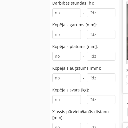
Darbības stundas [h]:
-
Kopējais garums [mm]:
-
Kopējais platums [mm]:
-
Kopējais augstums [mm]:
-
Kopējais svars [kg]:
-
X assis pārvietošanās distance
 Līmēšanas Iekārta
Līmēšanas
Holz Her 1410
[mm]:
-