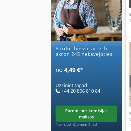
Pārdot biesse artech
akron 245 nekavējoties
no
4,49 €
*
Uzziniet tagad
+44 20 806 810 84
pārdot bez komisijas
maksas
*par sludinājumu/mēnesī