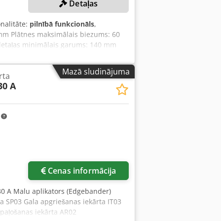
Detaļas
diena zona • 1 piedziņots spiediena
inamie spiedvārpsti, Ø 60 mm, ar
onalitāte:
pilnībā funkcionāls
,
Galu nogriešanas vienība IT-70-S • Divi
m Plātnes maksimālais biezums: 60
 vai slīpa nogriešana, regulējama 0°–
detaļas minimālais garums: 140 mm
 apgriešanai • Smalkās frēzēšanas
: 12–18 m/min. Padeves ātrums:
 12 000 apgr./min • Stūru noapaļošanas
 sistēma: granulas. Līmes tvertne:
00 apgr./min • Taisniem un
Mazā sludinājuma
rta
tori. Malu apstrādes/rādiusa/šķautņu
skrāpēšanas agregāts RB02 • Manuāla
30 A
ĀKUMI Vadības ierīce: BIESSE SMART
enojumu skrāpēšanas vienība RC02
pfxozktque Ak Eja Mašīnas garums:
s 0,37 kW, 2800 apgr./min • Karstā
s maiņas līmes tvertne Piemērota PUR
 temperatūras kontrole
m
šsildīšanas zona Spiedes zona: NC
sting aprīkojums NC ass(-es) Profila
ķējums.
Cenas informācija
30 A Malu aplikators (Edgebander)
a SP03 Gala apgriešanas iekārta IT03
apaļošanas iekārta AR02