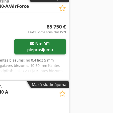
ašīna
30-A/AirForce
85 750 €
EXW Fiksēta cena plus PVN
Pieprasīt vairāk attēlu
Nosūtīt
pieprasījumu
antes biezums: no 0,4 līdz 5 mm
agataves biezums: 10-60 mm Kantes
hodpfexh Spkex Ak Eja Kantes biezums
anas agregāts SP03 Atgriešanas
regāts AR02 Skūšanas naža agregāts
Mazā sludinājuma
A
iedeguma šķidruma izsmidzināšanas
40 A
U granulētajai līmei NC līmes plūsmas
DIRL700 augstas kvalitātes
s (Fotogrāfijā redzama ilustratīva