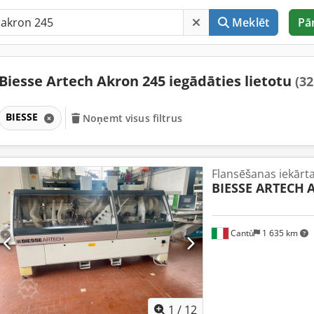
Meklēt
Pā
Biesse Artech Akron 245 iegādāties lietotu
(32
BIESSE
Noņemt visus filtrus
Flansēšanas iekārt
BIESSE ARTECH
A
Cantù
1 635 km
1
/
12