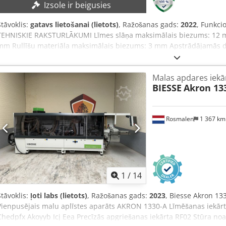
Izsole ir beigusies
granulētas EVA un PUR līmes • Līmes tvertnes tilpums: 1,5 kg • Spie
veltnis, Ø 100 mm, neatkarīgi regulējams spiediens • 2. un 3. nedz
Stāvoklis:
gatavs lietošanai (lietots)
, Ražošanas gads:
2022
, Funkci
pretlīmēšanas pārklājumu, pretēji koniski, pneimatiski regulējami • 
TEHNISKIE RAKSTURLĀKUMI Līmes slāņa maksimālais biezums: 12 m
augstfrekvences motori, katrs 0,8 kW, 12 000 apgr./min • Taisna (0°)
mm Rullīšu materiāla maksimālais biezums: 3 mm Apstrādājamās 
15° • Antistatiskā/dzesējošā šķidruma izsmidzināšanas vienība gala
Apstrādājamās detaļas minimālais platums: 50 mm Padeves ātrums
vienība RF02 • Divi augstfrekvences motori, katrs ar jaudu 0,65 kW,
bezpakāpju regulēšana. Augstuma regulēšana: ar motoru. Līmēšanas
vienība • Divi augstfrekvences motori, katrs ar jaudu 0,65 kW, 12 0
Malas apdares iekā
augšpusē. Zāģēšanas bloks: 2 motori. Leņķu kopēšanas bloks: 2 mo
postforming/softforming profiliem ar 90° un 180° stūriem • Malas 
BIESSE
Akron 13
stacijas: 1. Izpildījums: kreisās puses mašīna. MAŠĪNAS RAKSTURL
pārslēgšanās starp diviem apstrādājamiem profiliem • Līmes savi
TOUCH 23". Kopējā pieslēguma jauda: 13 kW. Izmēri un svars Chjd
Cedozmglwepfx Ak Eoha • Pulēšanas vienība SZ02 • Divi motori, katr
5610 mm. Svars: apmēram 2250 kg. APRĪKOJUMS Spiedes rullis Ātra
gaisa pūtēja vienība PH-501 • Jauda: 2 kW; nepārtraukti regulējama
Rosmalen
1 367 k
līmēm Lentu magazīna Smilcināšanas ierīce Frēzēšanas bloks Priek
vadība Profila velmēšanas nazis, plakana virsma Slīpēšanas bloks Ne
maiņa: automātiski Atbilstības marķējums: CE marķējums, EAC mar
1
/
14
Stāvoklis:
ļoti labs (lietots)
, Ražošanas gads:
2023
, Biesse Akron 13
Vienpusējais malu aplīstes aparāts AKRON 1330-A Līmēšanas iekārt
Chedpfx Akoyyb Icj Eea Precīzās apgriešanas iekārta RF02 Stūra no