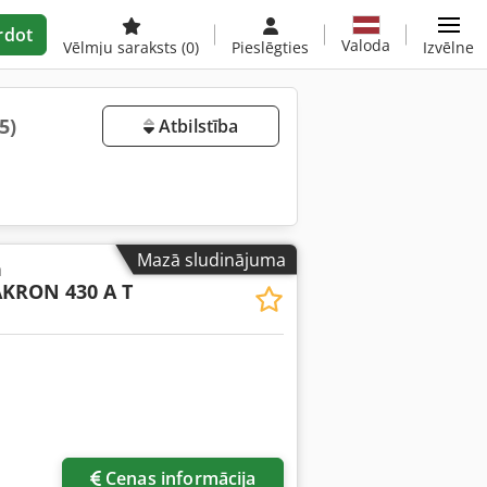
rdot
Valoda
Vēlmju saraksts
(0)
Pieslēgties
Izvēlne
5)
Atbilstība
Mazā sludinājuma
a
KRON 430 A T
Cenas informācija