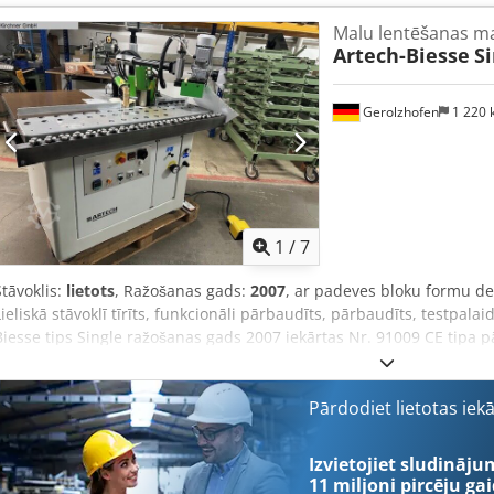
garums 300 mm Līmes tvertnes tilpums 3 litri Mehāniska padeve ar
Malu lentēšanas m
daļa, kas paredzēta lielu paneļu atbalstam Darba virsma regulējam
Artech-Biesse
Si
4/16 m/min ar maināma ātruma piedziņu Apdares bloks, kas sastāv n
motoriem Kopējā patērētā jauda 5,2 kW Darba spiedes stienis 6 Ko
(augstums) Svars 350 kg
Gerolzhofen
1 220
1
/
7
Stāvoklis:
lietots
, Ražošanas gads:
2007
, ar padeves bloku formu d
Lieliskā stāvoklī tīrīts, funkcionāli pārbaudīts, pārbaudīts, testpalaid
Biesse tips Single ražošanas gads 2007 iekārtas Nr. 91009 CE tipa 
apgriešanu, apapaļo malu līmēšana slīpā atbalsta – slīpas malas l
ar rullīšu atbalstu padeves sistēma – bezpakāpju regulācija malas
augstums min 10 max 120 mm vietas prasība apm. 1400 mm x 100
Pārdodiet lietotas iek
kopējā pieslēguma jauda 5,2 kW Chjdpfxevwgizo Ak Eja Noliktavas a
brīvi iekrauta, neiesaiņota Nodod kādā stāvoklī, kā apskatīts, bez ga
Izvietojiet sludināju
11 miljoni pircēju
gai