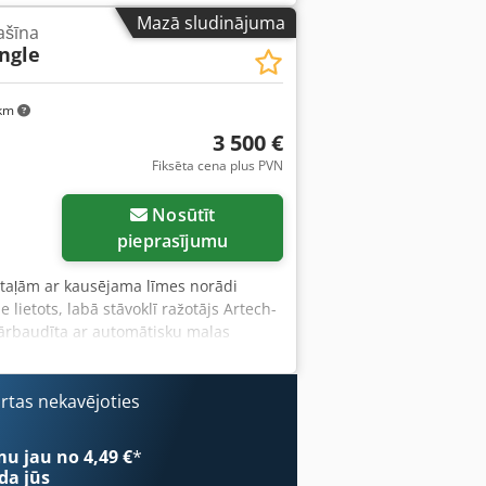
 regulējamu ātrumu Priekšējā paliktņa
Mazā sludinājuma
ašīna
a no 0 līdz 45 grādiem Padeves ātrums
ngle
o 2 virsū viens otra izvietotiem
pējie izmēri 1300 x 900 x 1380 mm
 km
3 500 €
Fiksēta cena plus PVN
Nosūtīt
pieprasījumu
etaļām ar kausējama līmes norādi
e lietots, labā stāvoklī ražotājs Artech-
pārbaudīta ar automātisku malas
īmēšana izvelkams galda paplašinājums
 biezums 0,4 - 3,0 mm sagataves
0 mm x 1600 mm svars apm. 320 kg
ārtas nekavējoties
trašanās vieta 97447 Gerolzhofen,
rantijas un atbildības
mu jau no 4,49 €
*
da jūs