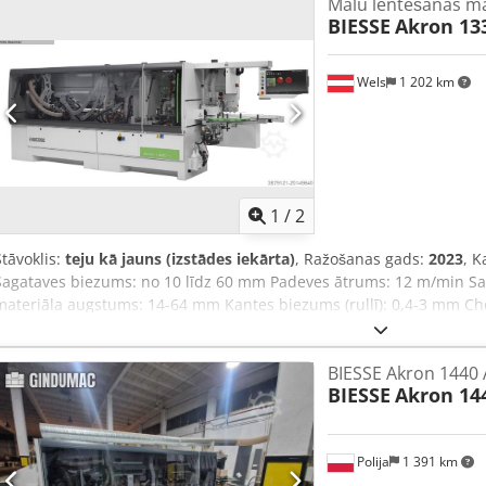
Malu lentēšanas m
BIESSE
Akron 13
Wels
1 202 km
1
/
2
Stāvoklis:
teju kā jauns (izstādes iekārta)
, Ražošanas gads:
2023
, K
Sagataves biezums: no 10 līdz 60 mm Padeves ātrums: 12 m/min S
materiāla augstums: 14-64 mm Kantes biezums (rullī): 0,4-3 mm C
(loksnēs): 0,4-5 mm Priekšfrēzēšanas agregāts RT02 Apmales līmēš
agregāts IT03 Finālā frēzēšanas agregāts FR02 Stūra kopēšanas ag
BIESSE Akron 1440 
RB02 Virsmas skūšanas naža RC02 Pulēšanas agregāts SZ02 Pretp
BIESSE
Akron 14
ierīce ADZ02 AirForce sistēma P1 Hibrīda līmēšanas bloks EVA un P
kontrole EVA/PU hibrīda līmes galvai Adaptīva infrasarkanā lampa A
nodrošināšanai, īpaši PU līmēšanai NC asu pakete! Nesting komplekt
Polija
1 391 km
ilde!)