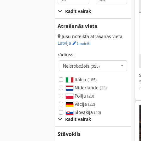
Rādīt vairāk
Atrašanās vieta
Jūsu noteiktā atrašanās vieta:
Latvija
(mainīt)
rādiuss:
Neierobežots
(325)
Itālija
(185)
Nīderlande
(23)
Polija
(23)
Vācija
(22)
Slovākija
(20)
Rādīt vairāk
Stāvoklis
b