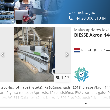
Uzziniet tagad
+44 20 806 810 84
Malas apdares iekā
BIESSE
Akron 14
Rosmalen
1 367 k
1
/
7
Stāvoklis:
ļoti labs (lietots)
, Ražošanas gads:
2018
, Biesse Akron 14
karstā gaisa metode) Apraksts: Līmes sistēma: EVA / karstais gaiss
bloks VC-511 Gala apstrādes bloks IN-801 Precīzās apstrādes blok
bloks AR02 MALU SKRĀPĒJS RB02 LĪMES SKRĀPĒJA BLOKS RC02 SLI
PŪŠĶA BLOKS PH-501 INTELĪĢENTA SASKARNES PANEĻIS AUGSTAS 