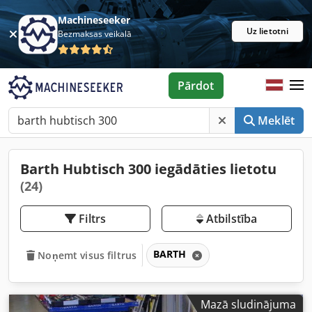
Machineseeker
Uz lietotni
Bezmaksas veikalā
Pārdot
Meklēt
Barth Hubtisch 300 iegādāties lietotu
(24)
Filtrs
Atbilstība
BARTH
Noņemt visus filtrus
Mazā sludinājuma