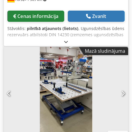
Cenas informācija
Zvanīt
Stāvoklis:
pilnībā atjaunots (lietots)
, Ugunsdzēsības ūdens
rezervuārs atbilstoši DIN 14230 (zemzemes ugunsdzēsības
ūdens rezervuārs): 40 000 litru ugunsdzēsības ūdens
tvertne paredzēta pazemes uzglabāšanai, vienas vai
Mazā sludinājuma
dubultsienas konstrukcija, viens cilvēka lūka DN 600 ar
aklo vāku, ieskaitot blīvi un skrūves, ārpuse ar bitumena
izolāciju – lietota – Tvertnes tilpums: 40 000 litri / 40 m³
Garums: apm. 8720 mm Diametrs: apm. 2500 mm Svars:
apm. 6600 kg Materiāls: tērauds, materiāls S 235 JRG 2
Tvertnei ir ugunsdzēsības ūdens iesūkšanas pieslēgums
atbilstoši DIN 14244 ar jau uzstādītu ugunsdzēsības
sakabi/fiksēto sakabi A atbilstoši DIN 14319, izpildījumā
Forms B, bez līmeņrāžu. Turklāt tvertnē ir ventilācijas
atloka pieslēgums NW/DN 100 ar vāku, kopējais garums
apm. 1300 mm, piemērots 800 mm augsnes segumam un
500 mm virs zemes. Tvertne ir iztukšota, iztīrīta un mūsu
uzņēmumā rūpnieciski apstrādāta ar bitumena ārējo