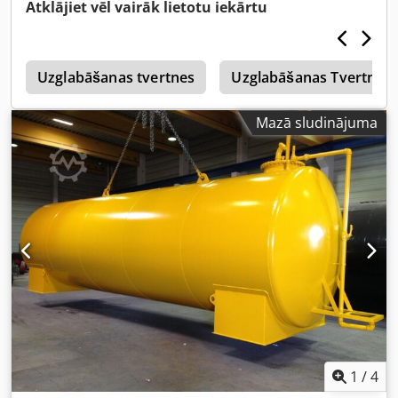
Atklājiet vēl vairāk lietotu iekārtu
u
Uzglabāšanas tvertnes
Uzglabāšanas Tvertnes
Mazā sludinājuma
1
/
4