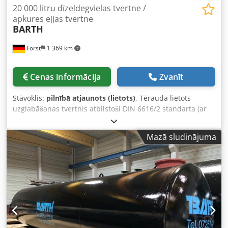
20 000 litru dīzeļdegvielas tvertne /
apkures eļļas tvertne
BARTH
Forst
1 369 km
Cenas informācija
Zvanīt
Stāvoklis:
pilnībā atjaunots (lietots)
, Tērauda lietots
uzglabāšanas tvertnis atbilstoši DIN 6616/2 standarta (ar
pārbaudes sertifikātu), dubultsienu, paredzēts
uzglabāšanai virs zemes, ar segliem, 1 lūku, vizuālu
Mazā sludinājuma
noplūdes signalizatoru, līmeņa slēdzi un pilnu tvertnes
armējuma komplektu, kas sastāv no: - 3 collu pildīšanas
caurules ar TW vāku - 1 collu mērīšanas caurules ar
mērlenti - Sūkšanas kombi Euroflex 3 (maks. 150 l/stundā) -
1 ventilācijas atzars 2 collas ar ventilācijas vāciņu. Dedevm
Uttspfx Aptjkr Tvertne rūpnīcā tiek aprīkota ar iepriekš
minētajām armatūrām un ir iekšēji iztīrīta. Tilpums: 20 000
litru Diametrs: 2 000 mm Garums: apm. 6 860 mm Svars:
apm. 3 500 kg Tvertni iespējams pēc vēlēšanās nokrāsot ar