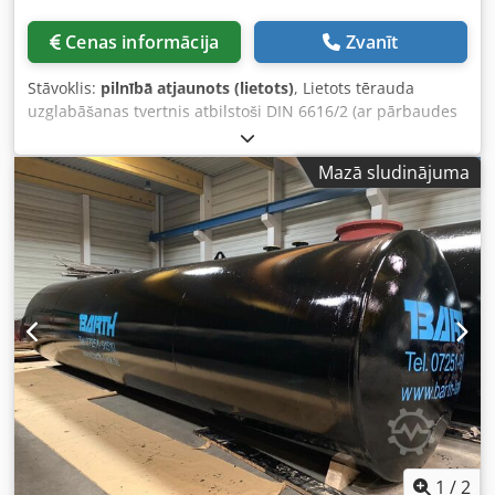
Cenas informācija
Zvanīt
Stāvoklis:
pilnībā atjaunots (lietots)
, Lietots tērauda
uzglabāšanas tvertnis atbilstoši DIN 6616/2 (ar pārbaudes
sertifikātu), dubultsienu, virszemes uzglabāšanai, ar
segliem, 1 lūku, ar optisku noplūdes signalizatoru, līmeņu
Mazā sludinājuma
slēdzi un pilnīgu tvertnes armatūru, kas sastāv no: -
Uzpildes caurule 3" ar TW vāku - Kontroles caurule 1" ar
mērlenti - Euroflex 3 sūkšanas kombinācija (līdz 150 l/h) - 1
ventilācijas piederums 2" ar ventilācijas vāciņu. Tvertne
rūpnīcā tiek aprīkota ar minētajām armatūrām un ir iekšēji
iztīrīta. Tilpums: 50 000 litri Diametrs: 2 500 mm Garums:
apm. 10 800 mm Svars: apm. 8 800 kg Djdohvmiwspfx
Aptekr Tvertni var aprīkot ar jaunu krāsojumu jūsu
izvēlētajā RAL krāsā un pēc izvēles ar kāpnēm un
apkalpošanas platformu. Ekonomiska piegāde ar mūsu
pašu kravas automašīnu iespējama. Lūdzu, norādiet
piegādes vietu un jūs tūlīt saņemsiet precīzas transporta
izmaksas. Ja nepieciešama papildu informācija, lūdzu,
zvaniet vai rakstiet mums e-pastu. Iespējama
1
/
2