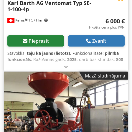
Karl Barth AG
Ventomat Typ SE-
1-100-4p
6 000 €
Kerns
1 571 km
Fiksēta cena plus PVN
Pieprasīt
Zvanīt
Stāvoklis:
teju kā jauns (lietots)
, Funkcionalitāte:
pilnībā
funkcionāls
, Ražošanas gads:
2025
, darbības stundas:
800
h
, jauda:
5,5 kW (7,48 zs)
, pirmā reģistrācija:
12/2025
,
krāsa:
pelēks
, Pārdodam Karl Barth AG "Ventomat" augstas
Mazā sludinājuma
jaudas radiālo ventilatoru, tips SE-1-100-4p, vienpusējs, ar
lakotu metāla korpusu, motors 5,5 kW, 4 poli. Karl Barth AG
(Dättlikon, CH) ražo šos ventilatorus jau vairāk nekā 50
gadus, un tie ir īpaši izstrādāti sienu un biomasas
žāvēšanai, un tie ir ļoti pazīstami un augsti novērtēti
Šveices lauksaimniecībā. Ventilators tika izmantots mūsu
uzņēmumā aptuveni 4 mēnešus, lai nodrošinātu
ventilāciju/žāvēšanu (sienu un žāvēšanas konteinerā), un
tas darbojas nevainojami. Iegādāts decembrī 2025.