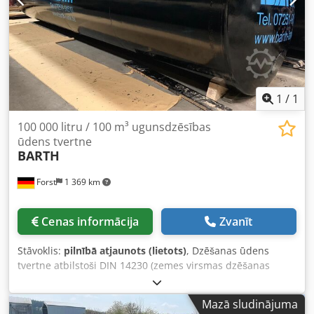
1
/
1
100 000 litru / 100 m³ ugunsdzēsības
ūdens tvertne
BARTH
Forst
1 369 km
Cenas informācija
Zvanīt
Stāvoklis:
pilnībā atjaunots (lietots)
, Dzēšanas ūdens
tvertne atbilstoši DIN 14230 (zemes virsmas dzēšanas
ūdens tvertne): 100 000 litru dzēšanas ūdens tvertne,
paredzēta uzglabāšanai zem zemes, ar vienu vai divām
Mazā sludinājuma
sienām, 1 atzare ar DN 600 diametru ar aizbāžamo vāku,