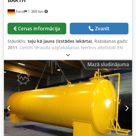
BARTH
precīzas pārvadājuma izmaksas. Apskate iespējama
Forst
1 369 km
jebkurā laikā, iepriekš vienojoties par vizītes laiku.
Iespējama arī tvertņu/rezervuāru pieņemšana kā apmaiņa
vai uzpirkšana – sazinieties ar mums par šo iespēju. Šāda
Cenas informācija
Zvanīt
tipa tvertnes vienmēr ir pieejamas arī šādos tilpumos: - 10
000, 13 000, 16 000, 25 000, 30 000, 40 000, 50 000, 60 000,
Stāvoklis:
teju kā jauns (izstādes iekārta)
, Ražošanas gads:
80 000, 100 000, 120 000 litri
2011
, Lietots tērauda uzglabāšanas tvertnis atbilstoši EN
12285-1 (ar pārbaudes sertifikātu), dubultsienu, paredzēts
apkures eļļas un dīzeļdegvielas pazemes uzglabāšanai.
Mazā sludinājuma
Standarta komplektācijā ir 1 lūka (pēc izvēles iespējamas
arī 2 lūkas). Tilpums: 100 000 litri Diametrs: 2 900 mm
Garums: apm. 15 750 mm Svars: apm. 18 800 kg Papildus
saviem tvertnēm varam nodrošināt šādu aprīkojumu: -
Noplūdes uzraudzības sistēma ar vakuuma vai
pārspiediena noplūdes detektoru - Lūkas šahta ar ietājamu
vai pārbraucamu segumu - Starpsienas (kā vairāku
nodalījumu tvertne) - Iekšējie pārklājumi (piem., 2K
epoksīda sveķi), daļēja vai pilna oderējuma izpildē Djdpfx
Asi Enxdeptekr - Līmeņa un satura mērīšanas ierīces, kā arī
vadības un regulēšanas tehnika - Elektriskā tvertņu apsilde