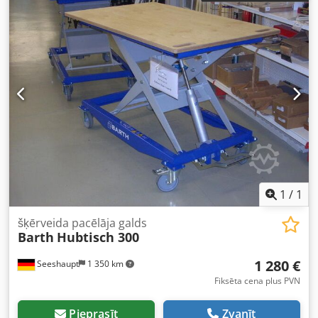
1
/
1
šķērveida pacēlāja galds
Barth
Hubtisch 300
1 280 €
Seeshaupt
1 350 km
Fiksēta cena plus PVN
Pieprasīt
Zvanīt