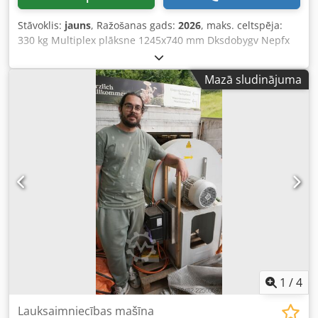
Stāvoklis:
jauns
, Ražošanas gads:
2026
, maks. celtspēja:
330 kg Multiplex plāksne 1245x740 mm Dksdobygv Nepfx
Aptor Augstuma regulēšana: no 475 līdz 1070 mm
Mazā sludinājuma
1
/
4
Lauksaimniecības mašīna