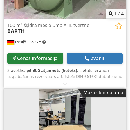
1
/
4
100 m³ šķidrā mēslojuma AHL tvertne
BARTH
Forst
1 369 km
Cenas informācija
Zvanīt
Stāvoklis:
pilnībā atjaunots (lietots)
, Lietots tērauda
uzglabāšanas rezervuārs atbilstoši DIN 6616/2 dubultsienu
izpildījumā (ar pārbaudes sertifikātu), paredzēts virszemes
uzglabāšanai, ar segliem kājām, 1 lūka ar PE aklo vāku,
Mazā sludinājuma
blīvi, skrūvēm un uzgriežņiem (nerūsējošais tērauds).
Rezervuārs mūsu speciālistu rūpīgi iztīrīts un aprīkots ar
iekšējo pārklājumu, kas piemērots šķidrā mēslojuma
uzglabāšanai. Tilpums: 100 000 litri Diametrs: apm. 2 900
mm Garums: apm. 15 750 mm Svars: apm. 18 800 kg Pēc
pieprasījuma rezervuāru varam nokrāsot ar jaunu ārējo