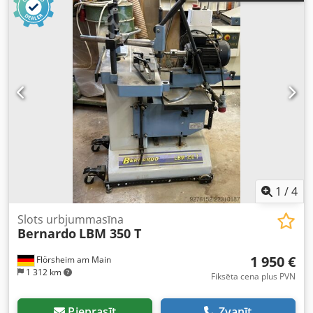
1
/
4
Slots urbjummasīna
Bernardo
LBM 350 T
1 950 €
Flörsheim am Main
1 312 km
Fiksēta cena plus PVN
Pieprasīt
Zvanīt