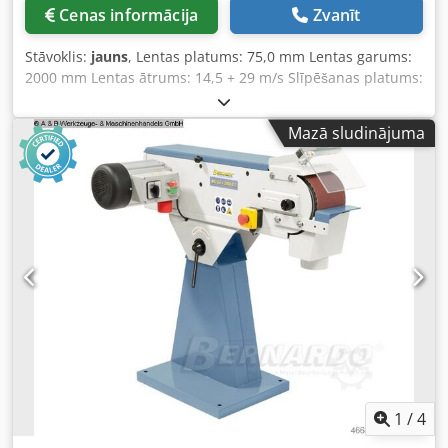
bremzēšanas funkciju (pēc CE) - Sākotnējā uzpilde ar Shell
Cenas informācija
Zvanīt
Tellus 46 - Dzesēšanas sistēma - Ātrās maiņas instrumentu
turētājs ar 4 ieliktņiem - Aizsardzības ierīce instrumentu
Stāvoklis:
jauns
, Lentas platums: 75,0 mm Lentas garums:
turētāja zonā - Maināmie zobrati - Samazinātājuzmava -
2000 mm Lentas ātrums: 14,5 + 29 m/s Slīpēšanas platums:
Skaidu siena - Kabeļa vadība caur enerģijas ķēdi - Darba
460 x 75 Plantisch mm Izplūdes uzmavas diametrs: 100
instrumenti
mm Kopējais jaudas patēriņš: 3,0 kW, 100% S4 Iekārtas
Mazā sludinājuma
svars apm.: 67,0 kg Izmēri (G x P x A): 1080 x 440 x 1000
mm Standarta komplektācijā ar 2 ātrumiem, optimāli
piemērots nerūsējošā tērauda slīpēšanai Īpašības: - Labas
slīpēšanas īpašības, pateicoties augstam lentas ātrumam -
Ātrā regulēšana horizontālai un slīpai pozīcijai -
Nepārtraukta plaknes slīpēšanas virsma optimālai garu
detaļu apstrādei - Pastāvīgs lentas spriegums, pateicoties
atsperes darba spriegošas sistēmas izmantošanai -
Universāli izmantojams malu, plakņu un apaļo detaļu
slīpēšanai - Iekļauta ātrās spriegošanas sistēma ātrai
lentas nomaiņai - Vienkārša paralēlas lentas gājiena
regulēšana ar regulēšanas skrūvi - Grafīta pārklājums uz
plaknes slīpēšanas virsmas uzlabo lentas slīdes īpašības
Komplektā ietilpst: - Slīpēšanas lente K 80 - Atverams
1
/
4
aizsargstikls - Slīpēšanas un balsta galds - Sagataves