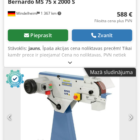
Bernardo
MS 75 x 2000 S
588 €
Mindelheim
1 367 km
Fiksēta cena plus PVN
Pieprasīt
Zvanīt
Stāvoklis:
jauns
, Īpaša akcijas cena noliktavas precēm! Tikai
kamēr prece ir pieejama! Cena no noliktavas, PVN netiek
iekļauts. Lentas slīpmašīna: Bernardo Tips/Modelis: MS 75
x 2000 S Stāvoklis: jauns Lentas izmēri: 75 x 2000 mm
Mazā sludinājuma
Lentas ātrums: 29 m/sek. Kontaktspiediena disks Ø x
platums: 200 / 80 mm Plakans slīpēšanas galds: 460 x 75
mm Putekļu nosūkšanas pieslēgvieta: 100 mm Motora
jauda S1 100%: 3,0 kW Motora pieslēgšanas jauda S6 40%:
4,0 kW Spriegums: 400 V Garums: 1080 mm Platums: 440
mm Augstums: 1000 mm Svars apm.: 66 kg Crjdpsfnr Aisfx
Adwof Iezīmes: - Labi slīpēšanas rezultāti pateicoties
lielajam lentas ātrumam - Ātra regulācija horizontālai un
slīpai pozīcijai - Nepārtraukta plakana slīpēšanas virsma
optimālai garu detaļu apstrādei - Pastāvīgs lentas