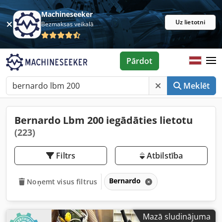
Machineseeker
Uz lietotni
Bezmaksas veikalā
Pārdot
Meklēt
Bernardo Lbm 200 iegādāties lietotu
(223)
Filtrs
Atbilstība
Bernardo
Noņemt visus filtrus
Mazā sludinājuma