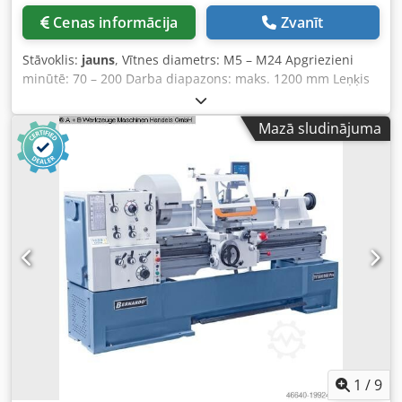
* 4 grozāmi riteņi ar bloķēšanas bremzi - Patronas pēc DIN
Cenas informācija
Zvanīt
376: * M5-6 / M8 / M10 / M12 / M14 / M16 / M18 / M20 /
M22-24 / M27 / M30 / M33 / M36 Crodpjxab Elofx Adwof
Stāvoklis:
jauns
, Vītnes diametrs: M5 – M24 Apgriezieni
minūtē: 70 – 200 Darba diapazons: maks. 1200 mm Leņķis
regulējams: no 0° līdz 90° Spriegums: 230 V Motora jauda:
1200 W Svars: 65,0 kg - Ar mikrosmidzināšanas sistēmu
Mazā sludinājuma
pastāvīgai dzesēšanai un minimālai griezējšķidruma
patēriņam - Iekļauta šķembu nopūšanas ierīce optimālai
redzamībai urbuma vietā Crjdpfx Adjxaaybewof - Iekļauts
ātrās apmaiņas patrona lietošanai ar vītnes
griezējinstrumentiem caurumiem un aklajiem caurumiem -
Pagriežama motora vienība vītņu griešanai jebkurā leņķī no
0° līdz 90° - Lielāka precizitāte salīdzinājumā ar manuālo
vītņošanu, vītne ir pilnīgi perpendikulāra (90°) - Augsta
produktivitāte, ievērojams laika ietaupījums pretstatā
manuālai vītņošanai - Ātrās apmaiņas patrona ar integrētu
drošības sajūgu novērš vītnes griezēja lūšanu - Iekļauts
grozāms rokas balsts ar lielu rādiusu ērtai instrumenta
pozicionēšanai pie sagataves - Paredzēts vītņu griešanai
tēraudā, nerūsējošā tēraudā, alumīnijā un krāsainos
1
/
9
metālos Piegādes komplektācija: - Vadība ar skārienekrānu