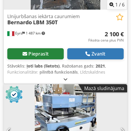
1
/
6
Līnijurbšanas iekārta caurumiem
Bernardo
LBM 350T
2 100 €
Eyrs
1 487 km
Fiksēta cena plus PVN
Pieprasīt
Zvanīt
Stāvoklis:
ļoti labs (lietots)
, Ražošanas gads:
2021
,
Funkcionalitāte:
pilnībā funkcionāls
, Līdzskaldnes
urbjmašīna, teicamā stāvoklī, maz lietota. Cjdpoy Tk Ufefx
Adworf
Mazā sludinājuma