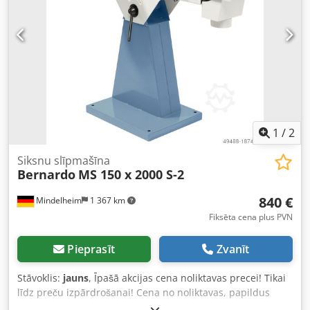
x 1000 mm Crodpfx Aob Hhkgsdwjf Svars apm.: 67 kg
Oriģināli iepakots jauns izstrādājums.
1
/
2
Siksnu slīpmašīna
Bernardo
MS 150 x 2000 S-2
840 €
Mindelheim
1 367 km
Fiksēta cena plus PVN
Pieprasīt
Zvanīt
Stāvoklis:
jauns
, Īpašā akcijas cena noliktavas precei! Tikai
līdz preču izpārdrošanai! Cena no noliktavas, papildus
PVN. Lentes slīpmašīna: Bernardo Tips / Modelis: MS 150 x