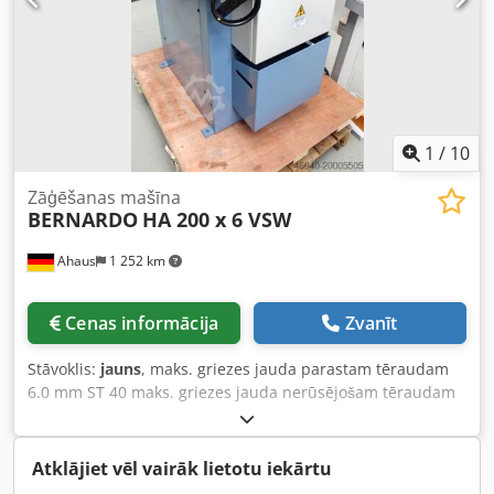
1
/
10
Zāģēšanas mašīna
BERNARDO
HA 200 x 6 VSW
Ahaus
1 252 km
Cenas informācija
Zvanīt
Stāvoklis:
jauns
, maks. griezes jauda parastam tēraudam
6.0 mm ST 40 maks. griezes jauda nerūsējošam tēraudam
3.0 mm VA Griešanas leņķa iestatīšana bez pakāpēm no
30° līdz 140° Naža garums 200 x 200 mm Codpfx
Ajxcuybodwjrf Galds: 900 x 990 mm Darba augstums 940
Atklājiet vēl vairāk lietotu iekārtu
mm Perforācijas spēks 35,0 pie 6,0 mm ST 40 Izturība /