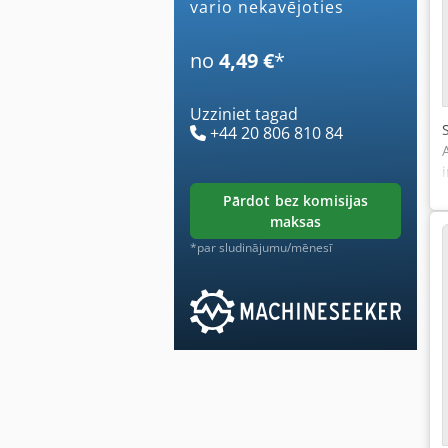
vario nekavējoties
no
4,49 €
*
Uzziniet tagad
+44 20 806 810 84
pārdot bez komisijas
maksas
*par sludinājumu/mēnesī