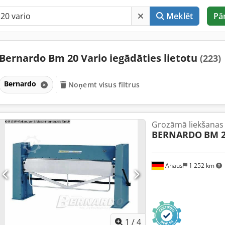
Meklēt
Pā
Bernardo Bm 20 Vario iegādāties lietotu
(223)
Bernardo
Noņemt visus filtrus
Grozāmā liekšanas
BERNARDO
BM 2
Ahaus
1 252 km
1
/
4