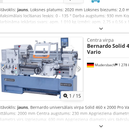
Stāvoklis:
jauns
, Loksnes platums: 2020 mm Loksnes biezums: 2,0
Maksimālais locīšanas leņķis: 0 - 135 ° Darba augstums: 930 mm Ko
darbināma Iekārtas svars: apm. 1 010 kg Izmēri: apm. 2,75 x 0,56 x 1
šarnīra locīšanas iekārta - Precīza augšējā skava ar plakanu vadotni
skalu - Robustā tērauda metinājumā konstrukcija paredzēta lielām 
Centra virpa
augstu sagatavju apstrādei - Pēc izvēles pieejams aizmugurējais atb
Bernardo
Solid 
vienkārša locīšana ar rokturi Djdpfx Acjxaaanezeck - Sagataves nost
Vario
Mudersbach
1 278
1
/
15
Stāvoklis:
jauns
, Bernardo universālais virpa Solid 460 x 2000 Pro V
attālums: 2000 mm Centra augstums: 230 mm Apgrieziena diametrs 
diametrs virs izgriezuma: 690 mm Apgrieziena diametrs virs šķēr
Vārpstas caurums: 80 mm Vārpstas stiprinājums: DIN 55029, D1-8 Ap