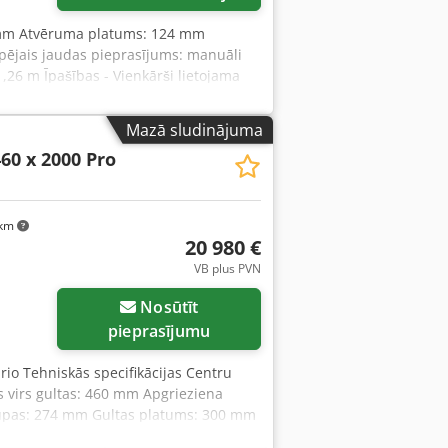
 mm Atvēruma platums: 124 mm
pējais jaudas pieprasījums: manuāli
,26 m Īpašības - Vienkārši lietojama
 - Manuāli iestatāms locīšanas leņķis ar
slodzēm - Liels atvēruma platums
Mazā sludinājuma
alsts sērijveida darbiem - Ātra un
460 x 2000 Pro
iprināšana ar lielizmēra sviru
 km
20 980 €
VB plus PVN
Nosūtīt
pieprasījumu
ario Tehniskās specifikācijas Centru
virs gultas: 460 mm Apgrieziena
slupas: 274 mm Gultas platums: 300 mm
griezienu diapazons: 25 – 250 / 250 –