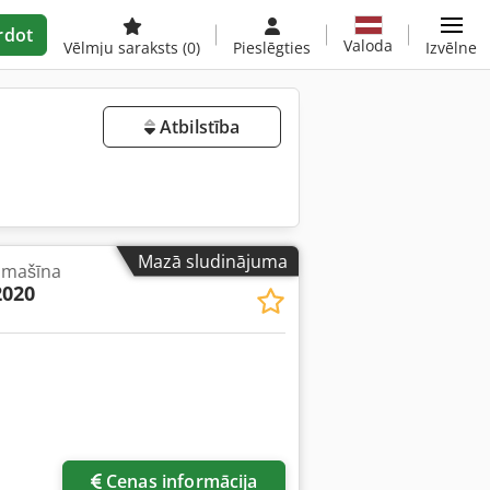
rdot
Valoda
Vēlmju saraksts
(0)
Pieslēgties
Izvēlne
Atbilstība
Mazā sludinājuma
 mašīna
020
Cenas informācija