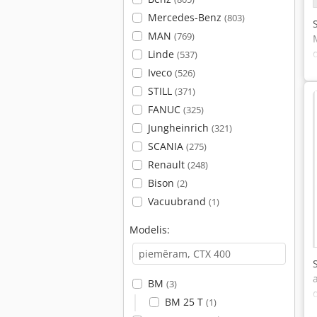
Mercedes-Benz
(803)
MAN
(769)
Linde
(537)
Iveco
(526)
STILL
(371)
FANUC
(325)
Jungheinrich
(321)
SCANIA
(275)
Renault
(248)
Bison
(2)
Vacuubrand
(1)
Modelis:
BM
(3)
BM 25 T
(1)