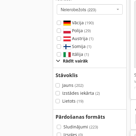
Neierobežots
(223)
Vācija
(190)
Polija
(29)
Austrija
(1)
Somija
(1)
Itālija
(1)
Rādīt vairāk
Stāvoklis
Jauns
(202)
Izstādes iekārta
(2)
Lietots
(19)
Pārdošanas formāts
a Virpa
Leit Vārpsta Virpa
Multi Vārpsta Virpa
Sludinājumi
(223)
Izsoles
(0)