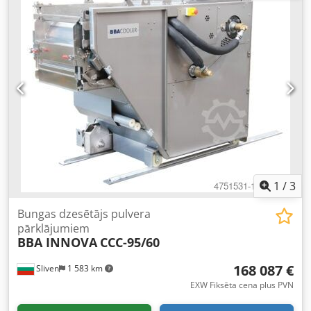
1
/
3
Bungas dzesētājs pulvera
pārklājumiem
BBA INNOVA
CCC-95/60
168 087 €
Sliven
1 583 km
EXW Fiksēta cena plus PVN