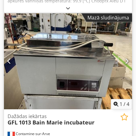
apkures vanniņas temperatūra: 99,9 [°C] Chodpfx Aieu D I
H Eovsa - Modeļa sildīšanas vanna: ūdens/šķidruma vanna
- Sildāmās vannas tilpums: 14 [l] - Dzesēšana: Nē
Mazā sludinājuma
1
/
4
Dažādas iekārtas
GFL
1013 Bain Marie incubateur
Contamine-sur-Arve