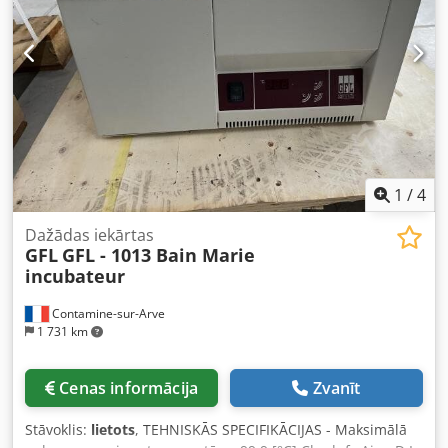
1
/
4
Dažādas iekārtas
GFL
GFL - 1013 Bain Marie
incubateur
Contamine-sur-Arve
1 731 km
Cenas informācija
Zvanīt
Stāvoklis:
lietots
, TEHNISKĀS SPECIFIKĀCIJAS - Maksimālā