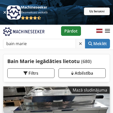
Machineseeker
Uz lietotni
Bezmaksas veikalā
Pārdot
Meklēt
Bain Marie iegādāties lietotu
(680)
Filtrs
Atbilstība
Mazā sludinājuma