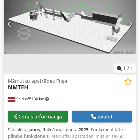
Ūdensvanna: 510 x 610 x 210 mm Finansējums caur mūsu
banku ir iespējams. komplett-konzept.leasingo.de Citus
jaunus un lietotus produktus meklējiet mūsu veikalā!
Starptautiskās piegādes izmaksas pēc pieprasījuma!
1
/
1
Mārrutku apstrādes līnija
NMTEH
Saldus
130 km
Cenas informācija
Zvanīt
Stāvoklis:
jauns
, Ražošanas gads:
2025
, Funkcionalitāte:
pilnībā funkcionāls
, Mārrutku apstrādes līnija ar sakņu