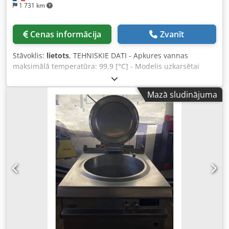
1 731 km
Cenas informācija
Zvanīt
Stāvoklis:
lietots
, TEHNISKIE DATI - Apkures vannas
maksimālā temperatūra: 99,9 [°C] - Modelis uzkarsētai
vannai: ūdens / šķidruma vanna Cedpfxju D I Hxe Aivoha -
Apkures vannas tilpums: 14 [l] - Dzesēšana: Nē
Mazā sludinājuma