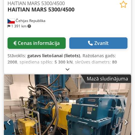
HAITIAN MARS 5300/4500
HAITIAN
MARS 5300/4500
Čehijas Republika
1 391 km
Cenas informācija
Zvanīt
Stāvoklis:
gatavs lietošanai (lietots)
, Ražošanas gads:
2008
, spiediena spēks:
5 300 kN
, skrūves diametrs:
80
mm
, 2008. gadā ražota hidrauliskā injekcijas formēšanas
mašīna. Šai HAITIAN MARS 5300/4500 modelim ir 530
Mazā sludinājuma
tonnu spiedes spēks un minimālais veidnes augstums 240
mm. Tās skrūves diametrs ir 80 mm, bet injekcijas tilpums
— 2212 cm³. Ja vēlaties iegūt augstas kvalitātes plastmasas
liešanas iespējas, apsveriet iespēju iegādāties mūsu
piedāvāto HAITIAN MARS 5300/4500 mašīnu. Sazinieties ar
mums, lai uzzinātu sīkāku informāciju par šo mašīnu. •
Stieņu atstatums (P×A): 840 × 830 mm • Magnētiska
nostiprināšana: Jā • Minimālais plātnes izmērs (P×A): 580 ×
530 mm • Minimālais veidnes augstums: 240 mm •