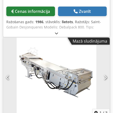
Cenas informācija
Zvanīt
Ražošanas gads:
1986
, stāvoklis:
lietots
, Ražotājs: Saint-
Gobain Desjonqueres Modelis: Debalpack 800. Tips:
Pudeles izpakošanas iekārta no plēves iesaiņojuma. Gads:
1986 Chjdpfszg I Utjx Aivoa Saint Gobain uzkrāšanas galds
Mazā sludinājuma
Automātiska iepakojuma padeve Automātiska iepakojuma
atvēršana Automātiska pudeļu pārvietošana Automātiska
plēves izvadīšana Automātiska plēves izmešana Pieejama
vēsture, dokumentācija un elektriskās shēmas.