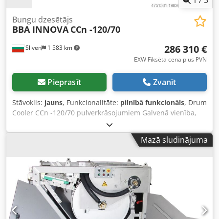
1
/
3
Bungu dzesētājs
BBA INNOVA
CCn -120/70
286 310 €
Sliven
1 583 km
EXW Fiksēta cena plus PVN
Pieprasīt
Zvanīt
Stāvoklis:
jauns
, Funkcionalitāte:
pilnībā funkcionāls
, Drum
Cooler CCn -120/70 pulverkrāsojumiem Galvenā vienība,
ietverot: • Dzesēšanas kalandrs ar nerūsējošā tērauda
pārsegu, tērauda lenti un drupinātāja mezglu Cedjw
Mazā sludinājuma
Snfdopfx Aivoha • Papildu sānu blīvgabali • Nerūsējošā
tērauda rāmis, sliedes pēc Akzo standarta • Papildu
drošības slēdzis darba pozīcijas uzraudzībai • Nerūsējošā
tērauda ūdens savākšanas tvertne • Gaisa nazis un
gumijas nokasītājs • LEV koniska pāreja drupinātāja
korpusa augšdaļā • LEV produkcijas izvada piltuve •
Bīdāmais pārsegs aiz kalandra • Lototo slēdži ar ķīļatslēgu
drupinātājam un kalandra pārsegam • Drošības slēdža