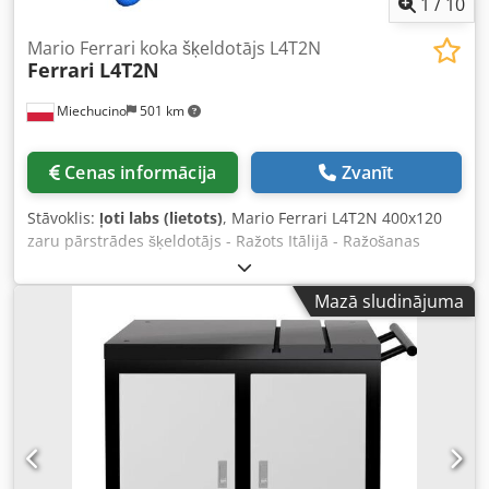
1
/
10
Mario Ferrari koka šķeldotājs L4T2N
Ferrari
L4T2N
Miechucino
501 km
Cenas informācija
Zvanīt
Stāvoklis:
ļoti labs (lietots)
, Mario Ferrari L4T2N 400x120
zaru pārstrādes šķeldotājs - Ražots Itālijā - Ražošanas
gads: 1992 TEHNISKIE PARAMETRI: - Ieejas platums: 400
mm - Ieejas augstums: 120 mm - Motora jauda: 45 kW -
Mazā sludinājuma
Autoreverse funkcija - Augšējais piedziņas zobstienis
vārpsta Cjdpelwqgaefx Aivoha - Divas apakšējā piedziņas
zobstieņa vārpstas - Ievades transportieris 2500 mm - Divi
griešanas naži - Rotora diametrs: 400 mm - Rotora
platums: 400 mm - Padeves motori: 2 x 1,1 kW
Transportēšanas izmēri: 250 x 170 x 150 cm Svars: ~1500
kg