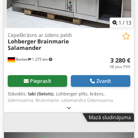
sistēma - Taimeris ar pīkstiena signālu apkures un
dzesēšanas cikliem - Pieejamie izmēri: 1 colla, 1½ collas, 2
collas, 30 mm, 40 mm un 50 mm - Barošanas spriegums:
230 V / 50 Hz - Iekārtas krāsa: 3-Rath dizains
1
/
13
(pelēks/sarkans)
Cepeškrāsns ar ūdens peldi
Lohberger
Brainmarie
Salamander
3 280 €
Borken
1 275 km
VB plus PVN
Pieprasīt
Zvanīt
Stāvoklis:
labi (lietots)
, Lohberger plīts, krāsns,
ūdensvanna, Brainmarie, salamandra Ūdensvanna
E.WS09EBM2.1 (2,3 kW) 4 plīts riņķu plīts E-4/850 (17 kW) 2
plīts riņķu plīts E-2/850 (6,8 kW) Chsdpfxjxqyfxe Aivea
Mazā sludinājuma
Krāsns eloma SA1 salamandra (2,1 kW) Ūdens krāns Izmēri:
Platums: 2250 mm Dziļums: 850 mm Augstums: 750 mm
Aizsargsiena: 60 mm Plīts virsmas: 300 x 300 mm