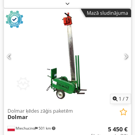
pozicionēšanu 1000 kg/h 1. Priekšmazgātājs ar padeves
konveijeru. 2. Mārrutku sakņu tīrīšanas līdzeklis 3.
Mazā sludinājuma
Skalošana 4. Sakņu novietošana pirms griešanas 5. Sakņu
griezējs (10 cm) 6. Konveijers 7. Pārbaudes tabula a) lielas
saknes svēršanai (2 kg un 15 kg) b) plānas saknes un
atgriezumi slīpēšanai 8. Svari (14 galvas svari ar 7l
tvertnēm) a) kastes pa 2 kg uz paletes - restorāni b) 15 kg
kastes etiķešu līmēšanai 9. grīdas svari porciju svēršanai
Chjdpov Di Aqofx Aivja
1
/
7
Dolmar ķēdes zāģis paketēm
Dolmar
5 450 €
Miechucino
501 km