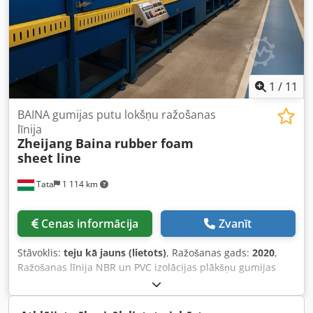
1
/
11
BAINA gumijas putu lokšņu ražošanas
līnija
Zheijang Baina
rubber foam
sheet line
Tata
1 114 km
Cenas informācija
Zvanīt
Stāvoklis:
teju kā jauns (lietots)
, Ražošanas gads:
2020
,
Ražošanas līnija NBR un PVC izolācijas plākšņu gumijas
ekstrūzijai / tūlīt pieejama Ražošanas līnija ir gandrīz
jauna, ar minimālu darba stundu skaitu un piegādājama
uzreiz. Ražošanas līnijas vienības: 1. 150 mm 20D aukstās