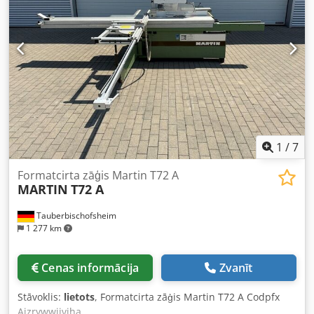
1
/
7
Formatcirta zāģis Martin T72 A
MARTIN
T72 A
Tauberbischofsheim
1 277 km
Cenas informācija
Zvanīt
Stāvoklis:
lietots
, Formatcirta zāģis Martin T72 A Codpfx
Ajzrywwjivjha