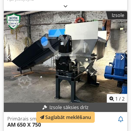
Izsole
1
/
2
Izsole sāksies drīz
Saglabāt meklēšanu
Primārais smalcinātājs
AM
650 X 750