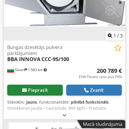
programmatūras un aparatūras integrācija drošības
ievades ierīcei, t.sk. drošības PLC paplašinājums. Drošības
slēdzis no BBA Innova, pārējo aprīkojumu nodrošina
klients.
1
/
3
Bungas dzesētājs pulvera
pārklājumiem
BBA INNOVA
CCC-95/100
200 789 €
Sliven
1 583 km
EXW Fiksēta cena plus PVN
Pieprasīt
Zvanīt
Stāvoklis:
jauns
, Funkcionalitāte:
pilnībā funkcionāls
,
Dzesēšanas jauda • Caurplūde: 800 kg/h • Produkta
ieplūdes temperatūra: 140°C • Produkta beigu temperatūra
Cedpfew Snbfjx Aivoha
Mazā sludinājuma