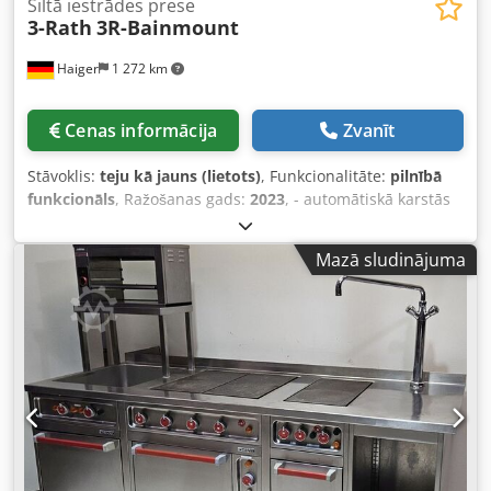
Siltā iestrādes prese
3-Rath
3R-Bainmount
Haiger
1 272 km
Cenas informācija
Zvanīt
Stāvoklis:
teju kā jauns (lietots)
, Funkcionalitāte:
pilnībā
funkcionāls
, Ražošanas gads:
2023
, - automātiskā karstās
iekausēšanas prese - Produkta detaļas: - korozijizturīgs
galda modelis ar automātisku hidraulisko karstās
Mazā sludinājuma
iekausēšanas funkciju - elektrohidrauliskā automātiskā
sistēma Chsdpfot Dvyfsx Aivoa - 7 collu lietotājam
draudzīga LCD skārienekrāna vadība - Iepriekš iestatāma
programmēšana un parametru datu uzglabāšana (līdz 100
atmiņas vietām) - Apkures laika, dzesēšanas laika,
montāžas temperatūras, spiediena un cikla starta
iestatīšana caur LCD skārienekrānu - Dzesēšanas process –
lēna dzesēšana, vidēja dzesēšana un ātrs dzesēšanas
mehānisms - Vienkārša formu izkārtojumu maiņa - Bīdāmā
bloķēšanas mehānisms - Automātiskā ūdens dzesēšanas