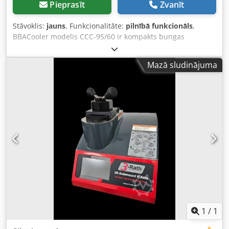
Pieprasīt
Zvanīt
Stāvoklis:
jauns
, Funkcionalitāte:
pilnībā funkcionāls
,
BBACooler modelis CCC-95/60 ir kompakts bungas
dzesētājs viskozu produktu dzesēšanai un sacietēšanai.
Dzesēšanas jauda Chjdpfxsw Sm Epj Aivja • Caurplūde: 450
Mazā sludinājuma
kg/h • Produkta ievades temperatūra: 140°C • Produkta gala
temperatūra:
1
/
1