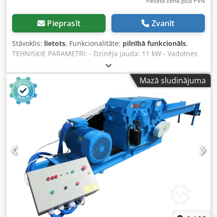
Fiksēta cena plus PVN
Pieprasīt
Zvanīt
Stāvoklis:
lietots
, Funkcionalitāte:
pilnībā funkcionāls
,
TEHNISKIE PARAMETRI: - Dzinēja jauda: 11 kW - Vadotnes
garums: 1700 mm - Ķēdes eļļošana Cjdpfx Aiew Iqflevsha -
Mobila konstrukcija - Iekārtas izmēri: 150x80x290 cm -
Mazā sludinājuma
Svars: 200 kg