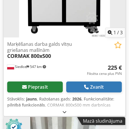
1
/
3
Marķēšanas darba galds vītņu
griešanas mašīnām
CORMAK
800x500
225 €
Siedlce
547 km
Fiksēta cena plus PVN
Pieprasīt
Zvanīt
Stāvoklis:
jauns
, Ražošanas gads:
2026
, Funkcionalitāte:
pilnībā funkcionāls
, CORMAK 800x500 mm darbnīcas
galds ir izturīgs un funkcionāls risinājums, kas paredzēts
profesionāļiem, kas nodarbojas ar precīzu vītņu griešanu.
Mazā sludinājuma
Tas lieliski darbojas kopā ar elektriskajām vītņu griezējiem