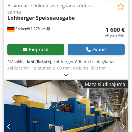
Brainmarie ēdiena izsniegšanas ūdens
vanna
Lohberger
Speiseausgabe
1 600 €
Borken
1 275 km
VB plus PVN
Pieprasīt
Zvanīt
Stāvoklis:
labi (lietots)
, Lohberger ēdienu izsniegšanas
galds Izmēri: platums: 2100 mm, dziļums: 850 mm,
augstums: 800 mm Augstums ar stikla plauktu: 1170 mm
Dziļums ar paplāšu plauktu: 1180 mm Cedpfx Aoxqx
Mazā sludinājuma
Rgoivoha Vanniņa: P x G x A 300 x 510 x 200 mm Ūdens
padeve caur pieslēgumu vannām Vairāk preču – gan
jaunu, gan lietotu – atradīsiet mūsu veikalā! Starptautiskās
piegādes izmaksas pēc pieprasījuma!