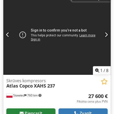
blīves, kā norādīts lejupielādējamajā sarakstā.
Codszmadmspfx Ap Eeha Piezīme: pārdošana ir atkarīga
no tā, vai 24 stundu laikā pircējs veiksmīgi pabeidz biznesa
partnera padziļinātu izpēti (BPDD) un iesniedz galalietotāja
deklarācijas veidlapu (EUS), un, ja pircējs nav galalietotājs,
arī par katru galalietotāju. BPDD un EUS veidlapas var
lejupielādēt no mājaslapas.
1
/
8
Skrūves kompresors
Atlas Copco
XAHS 237
27 600 €
Stawiec
760 km
Fiksēta cena plus PVN
Pieprasīt
Zvanīt