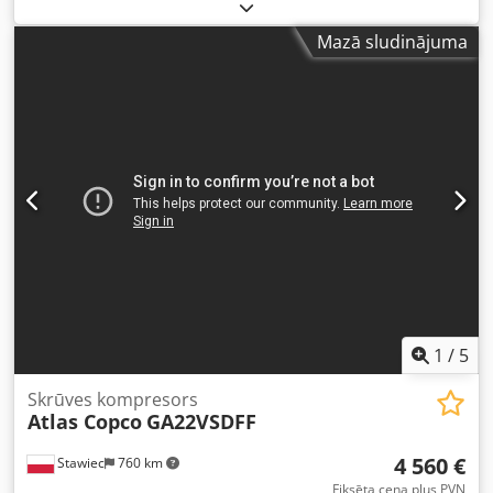
GA18VSDFF skrūvju kompresors ar frekvences pārveidotāju
un gaisa žāvētāju, pēc apkopes. Tehniskie dati: Cedpfx
Mazā sludinājuma
Apezmt Nvs Ejha jauda: 3,24 m³/min; motora jauda: 18,5
kW; maksimālais spiediens: 12,75 bāri; ražošanas gads:
2003; nostrādātais laiks: 11 137 stundas!!! Cena: 16 200
EUR (bez PVN) Cena: 19 926 EUR (ar PVN) Kompresors ir
pilnībā darba kārtībā, gatavs lietošanai, tiek piedāvāta
garantija. Nodrošinām apkopi. Zemāk atrodas saite uz
video.
1
/
5
Skrūves kompresors
Atlas Copco
GA22VSDFF
4 560 €
Stawiec
760 km
Fiksēta cena plus PVN