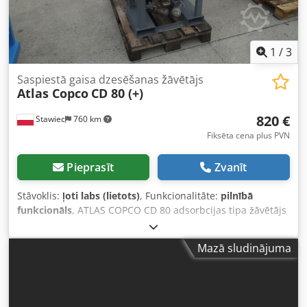
1
/
3
Saspiestā gaisa dzesēšanas žāvētājs
Atlas Copco
CD 80 (+)
820 €
Stawiec
760 km
Fiksēta cena plus PVN
Pieprasīt
Zvanīt
Stāvoklis:
ļoti labs (lietots)
, Funkcionalitāte:
pilnībā
funkcionāls
, ATLAS COPCO CD 80 adsorbcijas tipa žāvētājs
Tehniskie dati: ražīgums: 4800 l/min; žāvētājs ir pilnībā
darba kārtībā; Cjdpfx Apezm Ip Re Esha neto cena: 3500
Mazā sludinājuma
PLN bruto cena: 4305 PLN