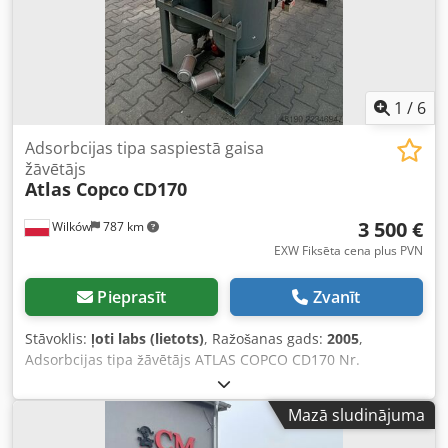
1
/
6
Adsorbcijas tipa saspiestā gaisa
žāvētājs
Atlas Copco
CD170
3 500 €
Wilków
787 km
EXW Fiksēta cena plus PVN
Pieprasīt
Zvanīt
Stāvoklis:
ļoti labs (lietots)
, Ražošanas gads:
2005
,
Adsorbcijas tipa žāvētājs ATLAS COPCO CD170 Nr.
AII801294 S014387 11 bāri Ražošanas gads: 2005 6,12
m³/min JAUNS! Cedpfjzl Uhdsx Ap Esha
Mazā sludinājuma