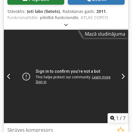
Stāvoklis:
ļoti labs (lietots)
, Ražošanas gads:
2011
,
Funkcionalitāte:
pilnībā funkcionāls
, ATLAS COPCO
XAHS237+ mobils kompresors ar galīgo dzesētāju, pēc
pilnas apkopes Codpeznba Eefx Ap Eeha Tehniskie dati:
Mazā sludinājuma
jauda 14,20 m3/min; darba spiediens 12 bāri; ražošanas
gads 2011; DEUTZ 6,1 motors; nobraukums 1752 stundas.
Kompresors ir pilnībā darba kārtībā, gatavs darbam, tiek
piedāvāta garantija. Netto cena: 119 500 PLN Brutto cena:
146 985 PLN Ierīce ir atvesta ideālā stāvoklī. Zemāk ir
sniegtas saites uz video.
1
/
7
Skrūves kompresors