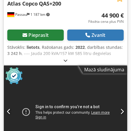
Atlas Copco
QAS+200
44 900 €
Passau
1 187 km
Fiksēta cena plus PVN
Pieprasīt
Zvanīt
Stāvoklis:
lietots
, Ražošanas gads:
2022
, darbības stundas:
3 242 h
, ---- Jauda 200 kVA/157 kW 585 litru degvielas
tvertne Codpfx Apozrkuaj Eeha 3242 darba stundas,
ražošanas gads 12/2022 Rozetes 125-63-32-16A + DS
Mazā sludinājuma
Aizsardzības slēdzis pret noplūdes strāvu, tips B.