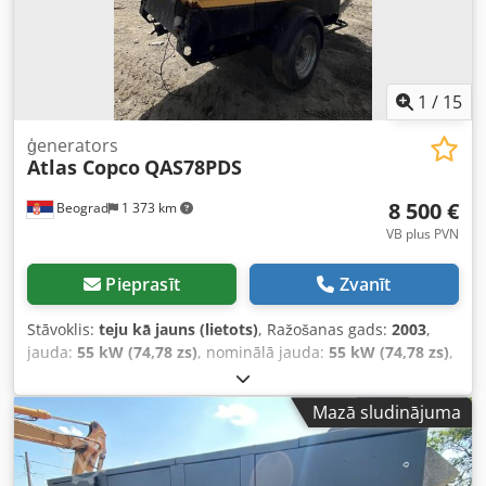
1
/
15
ģenerators
Atlas Copco
QAS78PDS
8 500 €
Beograd
1 373 km
VB plus PVN
Pieprasīt
Zvanīt
Stāvoklis:
teju kā jauns (lietots)
, Ražošanas gads:
2003
,
jauda:
55 kW (74,78 zs)
, nominālā jauda:
55 kW (74,78 zs)
,
izcils stāvoklis Chsdpfoy Rqmisx Ap Esa
Mazā sludinājuma