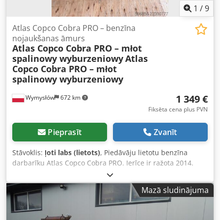
1
/
9
Atlas Copco Cobra PRO – benzīna
nojaukšanas āmurs
Atlas Copco Cobra PRO – młot
spalinowy wyburzeniowy
Atlas
Copco Cobra PRO – młot
spalinowy wyburzeniowy
1 349 €
Wymysłów
672 km
Fiksēta cena plus PVN
Pieprasīt
Zvanīt
Stāvoklis:
ļoti labs (lietots)
, Piedāvāju lietotu benzīna
darbarīku Atlas Copco Cobra PRO. Ierīce ir ražota 2014.
gadā un izgatavota Zviedrijā. Cobra PRO ir profesionāls
benzīna darbarīks, kas paredzēts būvniecības, ceļu un
Mazā sludinājuma
demontāžas darbiem – tam nav nepieciešams elektrības
pieslēgums vai kompresors, tāpēc tas ir īpaši piemērots
darbam ārpus telpām. Cedjzkwdlspfx Ap Eeha Vizualais