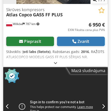
Skrūves kompresors
Atlas Copco
GA55 FF PLUS
6 950 €
Wilków
787 km
EXW Fiksēta cena plus PVN
Pieprasīt
Zvanīt
Stāvoklis:
ļoti labs (lietots)
, Ražošanas gads:
2016
, RAŽOTS
ATLASCOPCO MODELIS GA55 FF PLUS SĒRIJAS NR.
API623768 GADS 2016 JAUDA (kW) 55 RAŽĪBA (m3/min)
10,44 SPIEDIENS (bar) 8,25 DARBA LAIKS
Mazā sludinājuma
(STUNDAS/KOPĒJAIS) INVERTERS nē Chsdpfxjzmhtcs Ap Eoa
IEBŪVĒTS MITRUMA ATSŪCINĀTĀJS jā, R410a, 1,05 kg
SILUMA MAIŅATĀJS nē ATDAĶE (GĀZE/ŪDENS) gaise UZ
UZGLABĀTĀJA nē DOKUMENTĀCIJA nē PIEVADS 2
JAUNS/LIETOTS LIETOTS