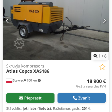
stāvoklis atbilst fotogrāfijām – ir normāli lietošanas pēdas,
skrāpējumi un nodilumi. Aprīkots ar darba kaltu. Dati:
Ražotājs: Atlas Copco Modelis: Cobra PRO Ražošanas gads:
2014 Ražošanas valsts: Zviedrija Dzinējs: 2-taktu benzīna
dzinējs Pielietojums: betona, asfalta kalšana, ceļu un
zemes darbi Mobilā konstrukcija – nav nepieciešams
kompresors vai tīkla pieslēgums.
1
/
8
Skrūvju kompresors
Atlas Copco
XAS186
18 900 €
Stawiec
760 km
Fiksēta cena plus PVN
Pieprasīt
Zvanīt
Stāvoklis:
ļoti labs (lietots)
, Ražošanas gads:
2014
,