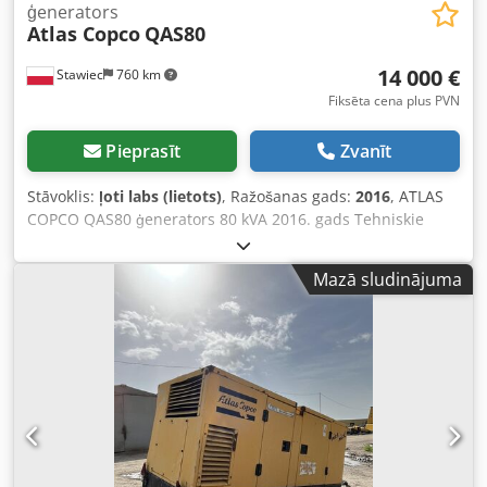
ģenerators
Atlas Copco
QAS80
14 000 €
Stawiec
760 km
Fiksēta cena plus PVN
Pieprasīt
Zvanīt
Stāvoklis:
ļoti labs (lietots)
, Ražošanas gads:
2016
, ATLAS
COPCO QAS80 ģenerators 80 kVA 2016. gads Tehniskie
dati: Jauda: 80 kVA (64 kW) Ražošanas gads: 2016 PERKINS
dzinējs Darba stundu skaits: 2950 Ģenerators pilnībā
Mazā sludinājuma
darboties spējīgs Cena bez PVN: 59 500 PLN Cena ar PVN:
73 185 PLN Chedpfx Aszcn Dzep Esa