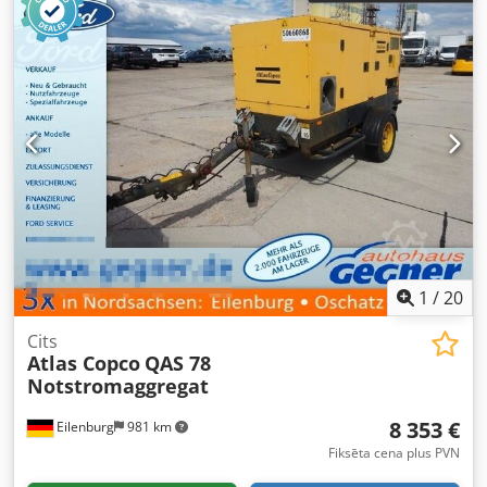
1
/
20
Cits
Atlas Copco
QAS 78
Notstromaggregat
8 353 €
Eilenburg
981 km
Fiksēta cena plus PVN