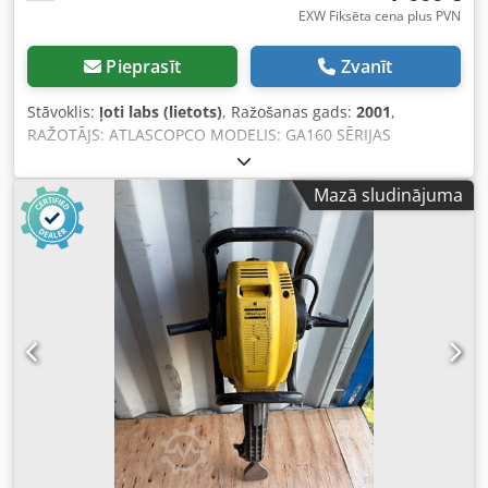
EXW Fiksēta cena plus PVN
Pieprasīt
Zvanīt
Stāvoklis:
ļoti labs (lietots)
, Ražošanas gads:
2001
,
RAŽOTĀJS: ATLASCOPCO MODELIS: GA160 SĒRIJAS
NUMURS: AIF072890 RAŽOŠANAS GADS: 2001 JAUDA (kW):
167 JAUDA (m³/min): 21 PIEDZIŅAS SPIEDIENS (bar): 8,5
Mazā sludinājuma
DARBA STUNDU SKAITS (REĀLS/KOPĒJAIS): FREKVENCES
PĀRVEIDOTĀJS: nav IEBŪVĒTS ŽĀVĒTĀJS: nav SILUMA
MAIŅTĀJS: nav ATDZEŠANA (GAISA/ŪDENS): gaisa UZ
UZGLABĀTĀJTANKA: nav Chedpfjzq Afujx Ap Eea
DOKUMENTĀCIJA: nav PIEVIENOJUMA TIPS: 3
JAUNS/LIETOTS: LIETOTS