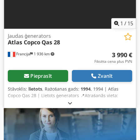
1
/
15
Jaudas ģenerators
Atlas Copco
Qas 28
3 990 €
Francija
1 936 km
Fiksēta cena plus PVN
Pieprasīt
Zvanīt
Stāvoklis:
lietots
, Ražošanas gads:
1994
, 1994 | Atlas
Copco Qas 28 | Lietots ģenerators 📍Atrašanās vieta:
Francija 🚛 Piegāde pieejama uz Jūsu norādīto galamērķi –
izmantojiet mūsu piegādes kalkulatoru, lai aprēķinātu
transporta izmaksas! Chsdpfx Asy Rukfep Eja 💰
Iegādājieties tagad par EUR 4000 vai izsakiet savu cenu
piedāvājumu. Apmaksa piegādes brīdī iespējama par
pieņemamu maksu (pakļauts apstiprinājumam)* 👷‍♂️