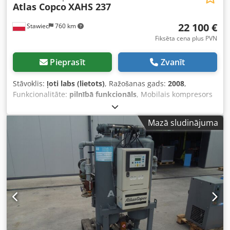
Atlas Copco
XAHS 237
22 100 €
Stawiec
760 km
Fiksēta cena plus PVN
Pieprasīt
Zvanīt
Stāvoklis:
ļoti labs (lietots)
, Ražošanas gads:
2008
,
Funkcionalitāte:
pilnībā funkcionāls
, Mobilais kompresors
ATLAS COPCO XAHS237 ar galējā dzesētāja bloku, pēc
pilnas apkopes. Tehniskie dati: jauda 14,20 m³/min; darba
Mazā sludinājuma
spiediens 12 bāri; ražošanas gads 2008; dzinējs CAT6.6;
nobraukums 2969 stundas. Kompresors ir pilnībā darba
kārtībā, gatavs darbam, tiek piedāvāta garantija. Codpfx
Apszna U Ie Eeha Netto cena: 95500 PLN Bruto cena:
117465 PLN Iekārta ir atvesta ideālā stāvoklī. Zemāk ir
sniegtas saites uz video.