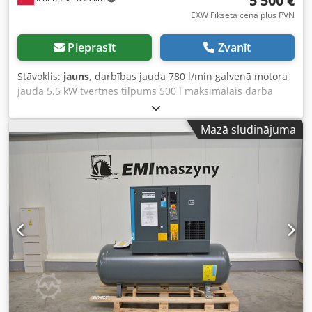
5 500 €
EXW Fiksēta cena plus PVN
Pieprasīt
Zvanīt
Stāvoklis:
jauns
, darbības jauda 780 l/min galvenā motora
jauda 5,5 kW tvertnes tilpums 500 l maksimālais darba
spiediens 10,0 atm iebūvēts termiskais žāvētājs
elektroniski regulējami kompresora darbības parametri
Mazā sludinājuma
atbilst CE standartiem Codpfx Aezpxv Top Esha ražošanas
gads 2025, JAUNS