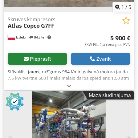
1
/
5
Skrūves kompresors
Atlas Copco
G7FF
5 900 €
Izdebnik
843 km
EXW Fiksēta cena plus PVN
Pieprasīt
Zvanīt
Stāvoklis:
jauns
, ražīgums 984 l/min galvenā motora jauda
7,5 kW tvertne 500 l maksimālais darba spiediens 10,0 atm
iebūvēts siltuma rekuperators elektroniski iestatāmi
kompresora darbības parametri skaņu izolēta kabīne (tikai
Mazā sludinājuma
67 dB) atbilst CE standartiem Chedpfxozpxuvj Ap Eea
ražošanas gads 2025, JAUNS