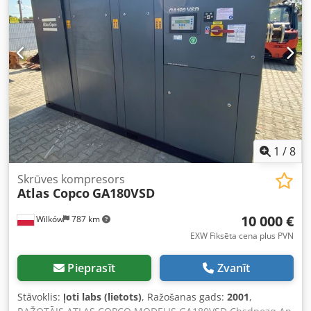
1
/
8
Skrūves kompresors
Atlas Copco
GA180VSD
10 000 €
Wilków
787 km
EXW Fiksēta cena plus PVN
Pieprasīt
Zvanīt
Stāvoklis:
ļoti labs (lietots)
, Ražošanas gads:
2001
,