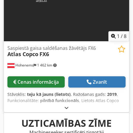
1
/
8
Saspiestā gaisa saldēšanas žāvētājs FX6
Atlas Copco
FX6
Hohenems
1 462 km
Cenas informācija
Zvanīt
Stāvoklis:
teju kā jauns (lietots)
, Ražošanas gads:
2019
,
Funkcionalitāte:
pilnībā funkcionāls
, Lietots Atlas Copco
FX6 aukstuma žāvētājs. Jauda: 2,34 m3/min. Spiediens: 14
bāri. Ražošanas gads: 2019. Chodpezrtbisfx Ap Esa
UZTICAMĪBAS ZĪME
Machineseeker sertificēti tirgotāji