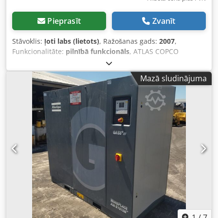
Pieprasīt
Zvanīt
Stāvoklis:
ļoti labs (lietots)
, Ražošanas gads:
2007
,
Funkcionalitāte:
pilnībā funkcionāls
, ATLAS COPCO
GA22VSDFF skrūvju kompresors ar frekvences pārveidotāju
un gaisa žāvētāju, pēc apkopes. Tehniskie dati: jauda: 3840
Mazā sludinājuma
m3/min; 22 kW motors; maksimālais spiediens: 12,80 bāri;
ražošanas gads: 2007; darba stundas: 11469. Chodpfx
Apozmt Huo Eea Cena: 19800 EUR (bez PVN). 24354 EUR (ar
PVN). Kompresors ir pilnībā darba kārtībā, gatavs
lietošanai, ir spēkā garantija. Nodrošinām apkopi. Zemāk ir
saite uz video.
1
/
7