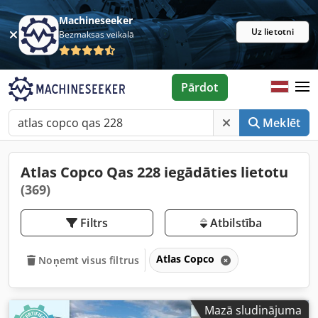
Machineseeker
Uz lietotni
Bezmaksas veikalā
Pārdot
Meklēt
Atlas Copco Qas 228 iegādāties lietotu
(369)
Filtrs
Atbilstība
Atlas Copco
Noņemt visus filtrus
Mazā sludinājuma