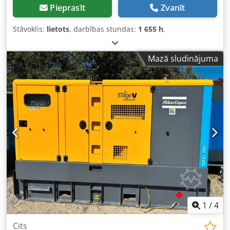
Pieprasīt
Zvanīt
Stāvoklis:
lietots
, darbības stundas:
1 655 h
,
Mazā sludinājuma
1
/
4
Cits