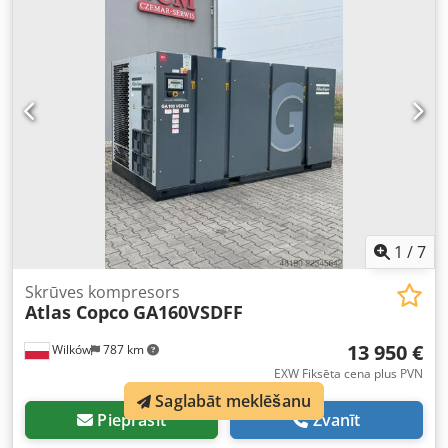
1
/
7
Skrūves kompresors
Atlas Copco
GA160VSDFF
13 950 €
Wilków
787 km
EXW Fiksēta cena plus PVN
Saglabāt meklēšanu
Pieprasīt
Zvanīt