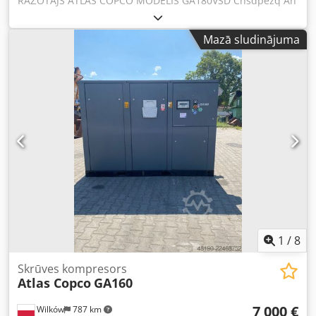
RAŽOTĀJS ATLAS COPCO MODELIS GA180VSD Chsdpezq An
Njfx Ap Eja SĒRIJAS NR. AIF072891 RAŽOŠANAS GADS 2001
JAUDA (kW) 181 RAŽĪBA (m3/min) PIEDZIŅAS SPIEDIENS
Mazā sludinājuma
(bar) 12.50 DARBA LAIKS (STUNDAS/KOPĒJAIS) 85719
FREKVENČU PĀRVEIDOTĀJS jā IEBŪVĒTS ŽĶĪVĒTĀJS nē
SILUMMAIŅATĀJS nē DZESĒŠANA (GAISA/ŪDENS) gaiss UZ
UZGLABĀTĀJAS nē DOKUMENTĀCIJA nē PIEVIENOJUMS 2
1/2 JAUNS/LIETOTS LIETOTS
1
/
8
Skrūves kompresors
Atlas Copco
GA160
7 000 €
Wilków
787 km