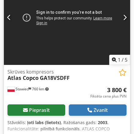
1
/
5
Skrūves kompresors
Atlas Copco
GA18VSDFF
3 800 €
Stawiec
760 km
Fiksēta cena plus PVN
Pieprasīt
Zvanīt
Stāvoklis:
ļoti labs (lietots)
, Ražošanas gads:
2003
,
Funkcionalitāte:
pilnībā funkcionāls
, ATLAS COPCO