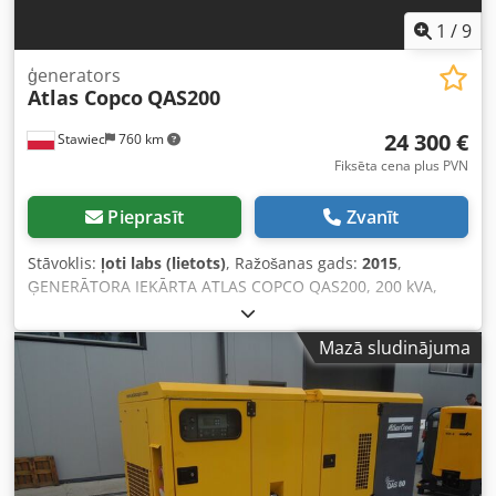
1
/
9
ģenerators
Atlas Copco
QAS200
24 300 €
Stawiec
760 km
Fiksēta cena plus PVN
Pieprasīt
Zvanīt
Stāvoklis:
ļoti labs (lietots)
, Ražošanas gads:
2015
,
ĢENERĀTORA IEKĀRTA ATLAS COPCO QAS200, 200 kVA,
2015. gads, pēc apkopes. Tehniskie dati: Jauda: 200 kVA
(160 kW); Ražošanas gads: 2015; Dzinējs: VOLVO PENTA.
Mazā sludinājuma
Nodarbināto stundu skaits: 3705 stundas. Ģenerātora
iekārta ir pilnībā darba kārtībā. Netto cena: 105 000 PLN.
Bruto cena: 129 150 PLN. Chedpfx Apezp H T Hs Eea Video
saite zemāk.