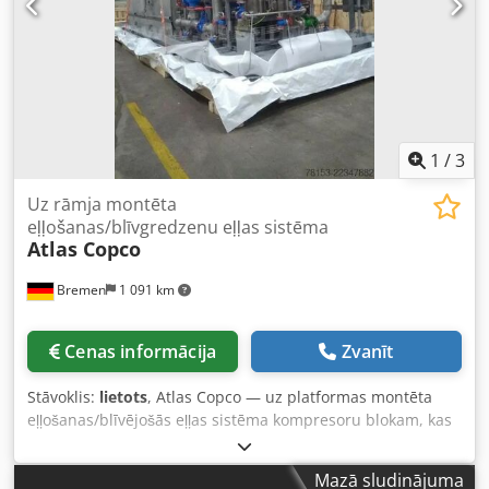
1
/
3
Uz rāmja montēta
eļļošanas/blīvgredzenu eļļas sistēma
Atlas Copco
Bremen
1 091 km
Cenas informācija
Zvanīt
Stāvoklis:
lietots
, Atlas Copco — uz platformas montēta
eļļošanas/blīvējošās eļļas sistēma kompresoru blokam, kas
ietver pamatrezervuāru/tvertni ar sūkņiem, filtriem,
dzesētājiem un vārstu kolektoru. Komplektā ietilpst arī
Mazā sludinājuma
iztukšošanas tvertne un dažādi rezerves elementi un