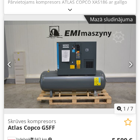
Pārvietojams kompresors ATLAS COPCO XAS186 ar galīgo
dzesētāju, pēc pilna servisa. Tehniskie dati: Jauda: 11,10
m3/min; Darba spiediens: 7 Bar; Ražošanas gads: 2014
Mazā sludinājuma
DEUTZ dzinējs Chedpfsyfnwgsx Ap Eea Nobraukums:
Kompresors pilnībā darba kārtībā, gatavs darbam, ar
garantiju. Cena bez PVN: 79 500 PLN Cena ar PVN: 97 785
PLN Iekārta ievestā ideālā stāvoklī. Zemāk video saites.
1
/
7
Skrūves kompresors
Atlas Copco
G5FF
Izdebnik
843 km