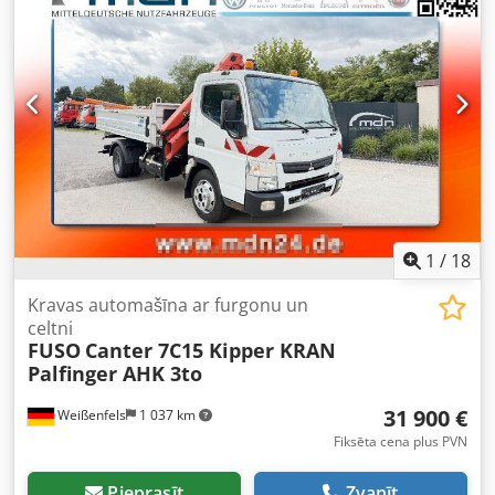
1
/
18
Kravas automašīna ar furgonu un
celtni
FUSO
Canter 7C15 Kipper KRAN
Palfinger AHK 3to
31 900 €
Weißenfels
1 037 km
Fiksēta cena plus PVN
Pieprasīt
Zvanīt