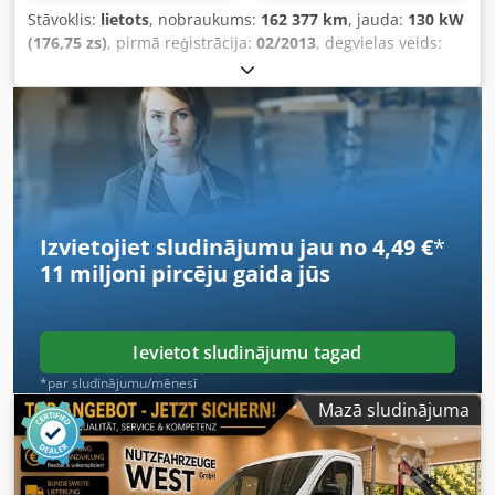
Stāvoklis:
lietots
, nobraukums:
162 377 km
, jauda:
130 kW
(176,75 zs)
, pirmā reģistrācija:
02/2013
, degvielas veids:
dīzeļdegviela
, kopējais svars:
7 490 kg
, nākamā pārbaude
(TÜV):
08/2028
, krāsa:
oranžs
, pārnesuma veids:
mehānisks
, emisijas klase:
Euro 5
, Ražošanas gads:
2013
,
Aprīkojums:
ABS, celtnis, gaisa kondicionēšana
,
Izvietojiet sludinājumu jau no 4,49 €
*
11 miljoni pircēju
gaida jūs
Ievietot sludinājumu tagad
*par sludinājumu/mēnesī
Mazā sludinājuma