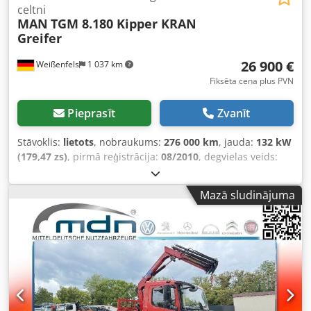
celtni
MAN
TGM 8.180 Kipper KRAN
Greifer
26 900 €
Weißenfels
1 037 km
Fiksēta cena plus PVN
Pieprasīt
Zvanīt
Stāvoklis:
lietots
, nobraukums:
276 000 km
, jauda:
132 kW
(179,47 zs)
, pirmā reģistrācija:
08/2010
, degvielas veids:
dīzeļdegviela
, kopējais svars:
7 490 kg
, krāsa:
dzeltens
,
pārnesuma veids:
mehānisks
, emisijas klase:
Euro 6
,
Mazā sludinājuma
sēdvietu skaits:
3
, iekraušanas vietas platums:
2 500 mm
,
Aprīkojums:
ABS, celtnis, elektroniskā stabilitātes
programma (ESP), gaisa kondicionēšana, kvēpu filtrs
,