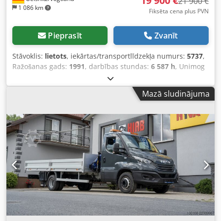
19 900 €
21 900 €
1 086 km
Fiksēta cena plus PVN
Pieprasīt
Zvanīt
Stāvoklis:
lietots
, iekārtas/transportlīdzekļa numurs:
5737
,
Ražošanas gads:
1991
, darbības stundas:
6 587 h
, Unimog
ar pašizgāzēju, vinču, atbalstiem un celtni U1250 - 427/11
Unimog 1250 - 427/11 Pirmreiz reģistrēts 1991. gada 09.
Mazā sludinājuma
mēnesī, Nobraukums pēc skaitītāja datiem: 6587 stundas
Kopējais nobraukums 117608 km pēc skaitītāja datiem,
5958 cm³, 92 kW, 125 ZS Cedpfxozcbngj Aaioha 16 pakāpju
manuālā pārnesumkārba, Vadītāja kabīne ar 3 sēdvietām,
Riepu izmērs 365/80 R 20, protektora dziļums 14–16 mm,
Garenbāze 3300 mm, Kopējā masa 7490 kg (pēc masas
samazināšanas), tukšā masa 6960 kg, ass slodze priekšējā
ass 4400 kg, aizmugurējā ass 4400 kg, ABS, radio,
diferenciāla bloķēšana, pastiprinātā stūre, bloķēšanas ķīļi,
Izmēri (garums x platums x augstums): 5500 x 2265 x 3400
mm, Celtnis HIAB 050 ar tālvadības pulti, Trīspusējs
pašizgāzējs, kas neizmanto savu funkciju pēc masas