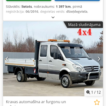
Stāvoklis:
lietots
, nobraukums:
1 397 km
, pirmā
reģistrācija:
06/2016
, degvielas veids:
dīzeļdegviela
,
kopējais svars:
3 500 kg
, pārnesuma veids:
automātisks
,
emisijas klase:
Euro 6
, Ražošanas gads:
2016
, Aprīkojums:
Mazā sludinājuma
ABS, celtnis, elektroniskā stabilitātes programma (ESP),
kvēpu filtrs
, * Böcker RK 36-2400 kāpurķerris * Ražošanas
gads: 2016 * Darba stundas: 1390 st. * ??UVV pārbaude –
veikta?? * ??Apkope – veikta?? Codpfxszlwfxo Aaioha * ??
Vinča – jauna?? * Vairāk attēlu un video ir pieejami, rakstot
Whatsapp. * Informācija var atšķirties, un pārdevējs patur
tiesības veikt pārdošanu citai personai.
1
/
12
Kravas automašīna ar furgonu un