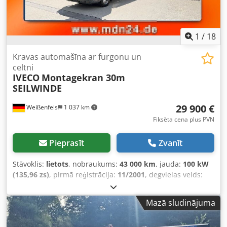
1
/
18
Kravas automašīna ar furgonu un
celtni
IVECO
Montagekran 30m
SEILWINDE
29 900 €
Weißenfels
1 037 km
Fiksēta cena plus PVN
Pieprasīt
Zvanīt
Stāvoklis:
lietots
, nobraukums:
43 000 km
, jauda:
100 kW
(135,96 zs)
, pirmā reģistrācija:
11/2001
, degvielas veids:
dīzeļdegviela
, kopējais svars:
7 490 kg
, krāsa:
oranžs
,
pārnesuma veids:
mehānisks
, emisijas klase:
Euro 6
,
Mazā sludinājuma
sēdvietu skaits:
3
, iekraušanas vietas platums:
2 500 mm
,
Ražošanas gads:
2000
, Aprīkojums:
ABS, celtnis,