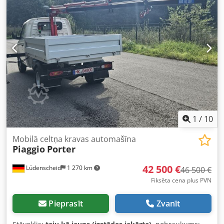
elektroniskā stabilitātes programma (ESP)
,
1
/
10
Mobilā celtņa kravas automašīna
Piaggio
Porter
42 500 €
Lüdenscheid
1 270 km
46 500 €
Fiksēta cena plus PVN
Pieprasīt
Zvanīt