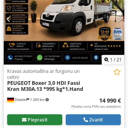
1
/
21
Kravas automašīna ar furgonu un
celtni
PEUGEOT
Boxer 3,0 HDI Fassi
Kran M30A.13 *995 kg*1.Hand
14 990 €
Datteln
1 260 km
Fiksēta cena PVN nav atdalāms
Pieprasīt
Zvanīt