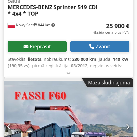
celtni
MERCEDES-BENZ
Sprinter 519 CDI
* 4x4 * TOP
25 900 €
Nowy Sacz
844 km
Fiksēta cena plus PVN
Pieprasīt
Zvanīt
Stāvoklis:
lietots
, nobraukums:
230 000 km
, jauda:
140 kW
(190,35 zs)
, pirmā reģistrācija:
03/2012
, degvielas veids:
dīzeļdegviela
, kopējais svars:
3 500 kg
, krāsa:
balts
,
pārnesuma veids:
mehānisks
, sēdvietu skaits:
6
, krautuves
Mazā sludinājuma
garums:
3 600 mm
, iekraušanas vietas platums:
2 140 mm
,
iekraušanas telpas augstums:
400 mm
, Ražošanas gads:
2012
, Aprīkojums:
ABS, gaisa kondicionēšana
,