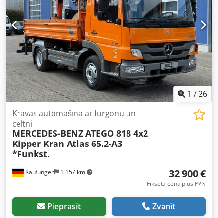
dators, celtnis, centrālā atslēga, elektriski regulējams
spogulis, elektroniskā stabilitātes programma (ESP),
gaisa kondicionēšana, gaisa spilvens, imobilaizersistēma,
joslas informēšanas asistents, kravas automašīnas
reģistrācija, kruīza kontrole, miglas lukturi, nesmēķētāju
transportlīdzeklis, stūres pastiprinātājs, vilces kontroles
sistēma
,
1
/
26
Kravas automašīna ar furgonu un
celtni
MERCEDES-BENZ
ATEGO 818 4x2
Kipper Kran Atlas 65.2-A3
*Funkst.
32 900 €
Kaufungen
1 157 km
Fiksēta cena plus PVN
Pieprasīt
Zvanīt