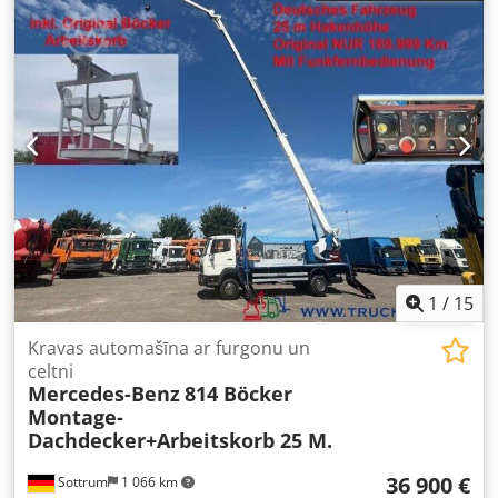
Aprīkojums:
ABS, celtnis, gaisa kondicionēšana
,
1
/
15
Kravas automašīna ar furgonu un
celtni
Mercedes-Benz
814 Böcker
Montage-
Dachdecker+Arbeitskorb 25 M.
36 900 €
Sottrum
1 066 km