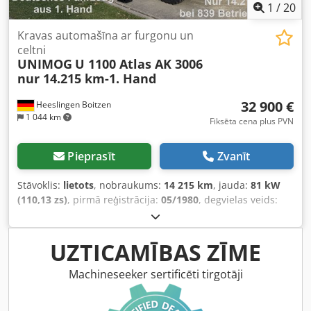
1
/
20
Kravas automašīna ar furgonu un
celtni
UNIMOG
U 1100 Atlas AK 3006
nur 14.215 km-1. Hand
32 900 €
Heeslingen Boitzen
1 044 km
Fiksēta cena plus PVN
Pieprasīt
Zvanīt
Stāvoklis:
lietots
, nobraukums:
14 215 km
, jauda:
81 kW
(110,13 zs)
, pirmā reģistrācija:
05/1980
, degvielas veids:
dīzeļdegviela
, kopējais svars:
6 500 kg
, pārnesuma veids:
mehānisks
, sēdvietu skaits:
2
, Ražošanas gads:
1980
,
Aprīkojums:
celtnis, pilnpiedziņa
,
UZTICAMĪBAS ZĪME
Machineseeker sertificēti tirgotāji