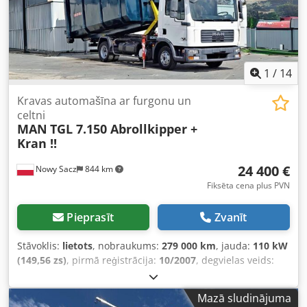
1
/
14
Kravas automašīna ar furgonu un
celtni
MAN
TGL 7.150 Abrollkipper +
Kran !!
24 400 €
Nowy Sacz
844 km
Fiksēta cena plus PVN
Pieprasīt
Zvanīt
Stāvoklis:
lietots
, nobraukums:
279 000 km
, jauda:
110 kW
(149,56 zs)
, pirmā reģistrācija:
10/2007
, degvielas veids:
dīzeļdegviela
, kopējais svars:
7 490 kg
, asu konfigurācija:
2
asis
, krāsa:
balts
, pārnesuma veids:
automātisks
,
Mazā sludinājuma
krautuves garums:
3 000 mm
, Ražošanas gads:
2007
,