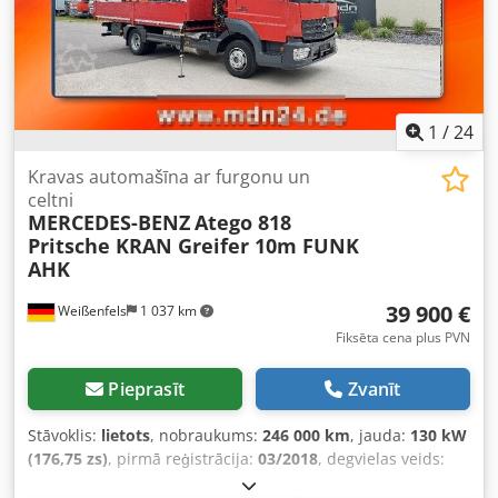
1
/
24
Kravas automašīna ar furgonu un
celtni
MERCEDES-BENZ
Atego 818
Pritsche KRAN Greifer 10m FUNK
AHK
39 900 €
Weißenfels
1 037 km
Fiksēta cena plus PVN
Pieprasīt
Zvanīt
Stāvoklis:
lietots
, nobraukums:
246 000 km
, jauda:
130 kW
(176,75 zs)
, pirmā reģistrācija:
03/2018
, degvielas veids:
dīzeļdegviela
, kopējais svars:
7 490 kg
, krāsa:
sarkans
,