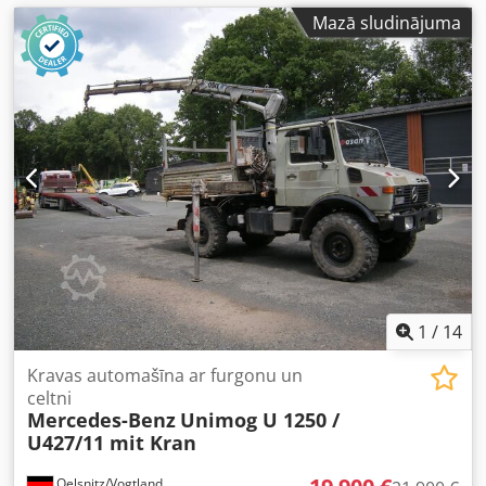
Mazā sludinājuma
1
/
14
Kravas automašīna ar furgonu un
celtni
Mercedes-Benz
Unimog U 1250 /
U427/11 mit Kran
Oelsnitz/Vogtland