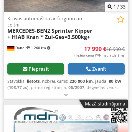
1
/
33
Kravas automašīna ar furgonu un
celtni
MERCEDES-BENZ
Sprinter Kipper
+ HIAB Kran * Zul-Ges=3.500kg+
17 990 €
Datteln
1 260 km
18 990 €
Fiksēta cena PVN nav atdalāms
Pieprasīt
Zvanīt
Stāvoklis:
lietots
, nobraukums:
220 000 km
, jauda:
80 kW
(108,77 zs)
, pirmā reģistrācija:
06/2007
, degvielas veids:
dīzeļdegviela
, kopējais svars:
3 500 kg
, krāsa:
balts
,
pārnesuma veids:
mehānisks
, emisijas klase:
Euro 4
,
Mazā sludinājuma
sēdvietu skaits:
2
, kopējais garums:
6 000 mm
, krautuves
garums:
2 500 mm
, Aprīkojums:
ABS, centrālā atslēga,
kvēpu filtrs, stāvvietas sildītājs
,