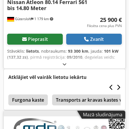
Nissan
Atleon 80.14 Ferrari 561
bis 14.80 Meter
25 900 €
Gütersloh
1 179 km
Fiksēta cena plus PVN
Pieprasīt
Zvanīt
Stāvoklis:
lietots
, nobraukums:
93 300 km
, jauda:
101 kW
(137,32 zs)
, pirmā reģistrācija:
09/2010
, degvielas veids:
dīzeļdegviela
, tukšais svars:
5 130 kg
, maksimālā
kravnesība:
2 360 kg
, kopējais svars:
7 490 kg
, asu
konfigurācija:
4x2
, riteņu bāze:
3 200 mm
, bremzes:
Atklājiet vēl vairāk lietotu iekārtu
dzinēja bremzēšana
, krāsa:
sudraba
, vadītāja kabīne:
dienas kabīne
, pārnesuma veids:
mehānisks
, emisijas
klase:
Euro 4
, piekares sistēma:
tērauds
, iekraušanas
g
telpas tilpums:
Furgona kaste
3 m³
, krautuves garums:
Transports ar kravas kastes virs
3 700 mm
,
iekraušanas vietas platums:
2 170 mm
, iekraušanas telpas
augstums:
400 mm
, Aprīkojums:
ABS, borta dators,
Mazā sludinājuma
celtnis, diferenciāļa bloķētājs, gaisa kondicionēšana,
kruīza kontrole, kvēpu filtrs, zems līmenis troksnis
,