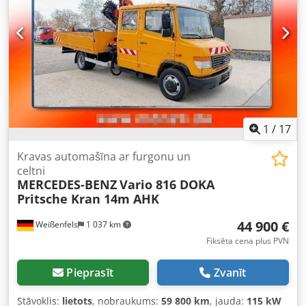
1
/
17
Kravas automašīna ar furgonu un
celtni
MERCEDES-BENZ
Vario 816 DOKA
Pritsche Kran 14m AHK
44 900 €
Weißenfels
1 037 km
Fiksēta cena plus PVN
Pieprasīt
Zvanīt
Stāvoklis:
lietots
, nobraukums:
59 800 km
, jauda:
115 kW