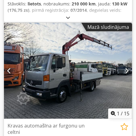
Stāvoklis:
lietots
, nobraukums:
210 000 km
, jauda:
130 kW
(176,75 zs)
, pirmā reģistrācija:
07/2014
, degvielas veids:
dīzeļdegviela
, kopējais svars:
3 500 kg
, krāsa:
balts
,
pārnesuma veids:
mehānisks
, emisijas klase:
Euro 5
,
Mazā sludinājuma
sēdvietu skaits:
3
, krautuves garums:
2 800 mm
,
Aprīkojums:
ABS, kvēpu filtrs
,
1
/
15
Kravas automašīna ar furgonu un
celtni