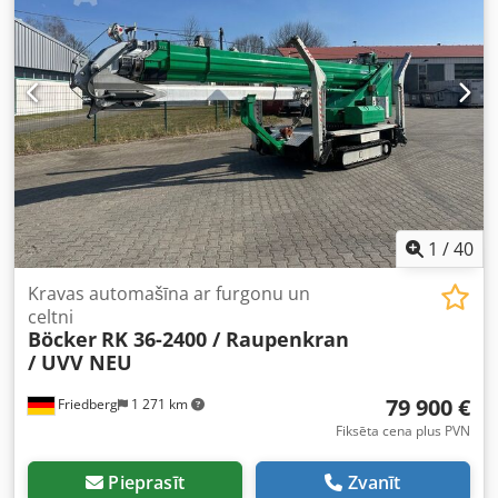
centrālā atslēga, kvēpu filtrs
,
1
/
40
Kravas automašīna ar furgonu un
celtni
Böcker
RK 36-2400 / Raupenkran
/ UVV NEU
79 900 €
Friedberg
1 271 km
Fiksēta cena plus PVN
Pieprasīt
Zvanīt