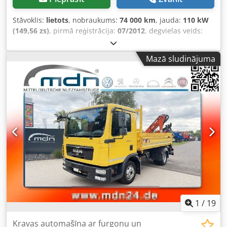
Stāvoklis:
lietots
, nobraukums:
74 000 km
, jauda:
110 kW
(149,56 zs)
, pirmā reģistrācija:
07/2012
, degvielas veids:
dīzeļdegviela
, kopējais svars:
7 490 kg
, krāsa:
balts
,
pārnesuma veids:
automātisks
, emisijas klase:
Euro 5
,
Mazā sludinājuma
sēdvietu skaits:
3
, krautuves garums:
3 400 mm
,
iekraušanas vietas platums:
2 000 mm
, Aprīkojums:
ABS,
celtnis, elektroniskā stabilitātes programma (ESP), gaisa
kondicionēšana, kvēpu filtrs
,
1
/
19
Kravas automašīna ar furgonu un