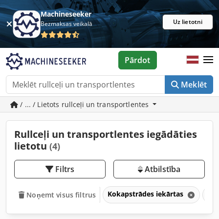
Machineseeker
Uz lietotni
Bezmaksas veikalā
Pārdot
Meklēt
/ ... / Lietots rullceļi un transportlentes
Rullceļi un transportlentes iegādāties
lietotu
(4)
Filtrs
Atbilstība
Kokapstrādes iekārtas
Krā
Noņemt visus filtrus