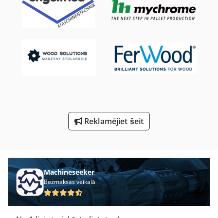
Rullis Iesaiņošanas Mašīnas
Rullis Liekšanas Mašīnas
To Izplešanās
Transporta Ratiņi
Transporta Ratiņiem Eiro Paletes
Transportlīdzekļi
Reklamējiet šeit
Transports
Ubh 2 20 Rle
Machineseeker
Bezmaksas veikalā