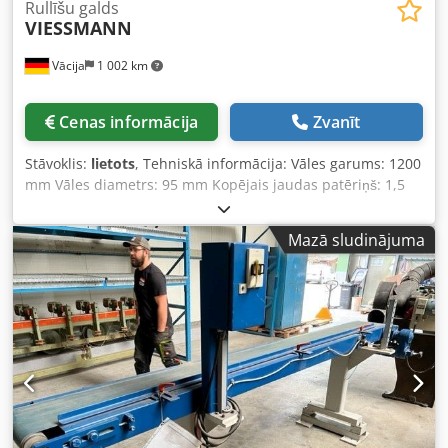
Rullīšu galds
VIESSMANN
Vācija
1 002 km
Cenas informācija
Zvanīt
Stāvoklis:
lietots
, Tehniskā informācija: Vāles garums: 1200
mm Vāles diametrs: 95 mm Kopējais jaudas patēriņš: 1,5
kW Aptuvenais iekārtas svars: 2,0 t Izmēri (G x P x A): 4,3 x
1,5 x 0,45 m Šīs rullīšu konveijera līnijas ir pieejamas
Mazā sludinājuma
pārdošanai. - Konstrukcija: stabils leņķdzelzs rāmis - Rullīši
tiek darbināti ar motoru (380 V; 2,15 A ar 1400 apgr./min) -
Rullīši ir regulējami Codpfx Ahou Nkv Toijrf - Konveijera
līnijas izmērs: 4100 x 1200 mm