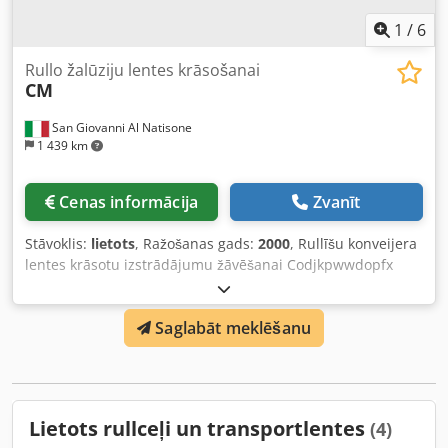
1
/
6
Rullo žalūziju lentes krāsošanai
CM
San Giovanni Al Natisone
1 439 km
Cenas informācija
Zvanīt
Stāvoklis:
lietots
, Ražošanas gads:
2000
, Rullīšu konveijera
lentes krāsotu izstrādājumu žāvēšanai Codjkpwwdopfx
Ahiorf Izmēri: 17,50 x 4 m (PĀRDOTS) 17,50 x 4 m
(PĀRDOTS) 20 x 2,50 m 20 x 2,50 m
Saglabāt meklēšanu
Lietots rullceļi un transportlentes
(4)