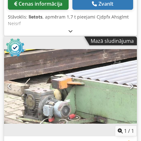
Cenas informācija
Zvanīt
Stāvoklis:
lietots
, apmēram 1,7 t pieejami Cjdpfx Ahsglmt
Neisrf
Mazā sludinājuma
1
/
1