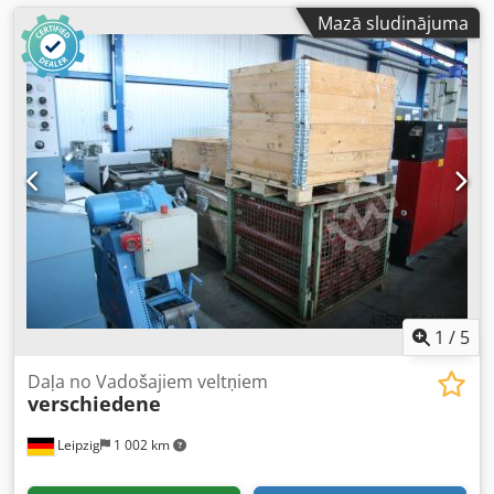
Mazā sludinājuma
1
/
5
Daļa no Vadošajiem veltņiem
verschiedene
Leipzig
1 002 km