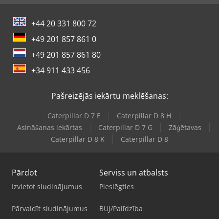
+44 20 331 800 72
+49 201 857 861 0
+49 201 857 861 80
+34 911 433 456
Pašreizējās iekārtu meklēšanas:
Caterpillar D 7 E
Caterpillar D 8 H
Asināšanas iekārtas
Caterpillar D 7 G
Zāģētavas
Caterpillar D 8 K
Caterpillar D 8
Pārdot
Serviss un atbalsts
Izvietot sludinājumus
Pieslēgties
Pārvaldīt sludinājumus
BUJ/Palīdzība