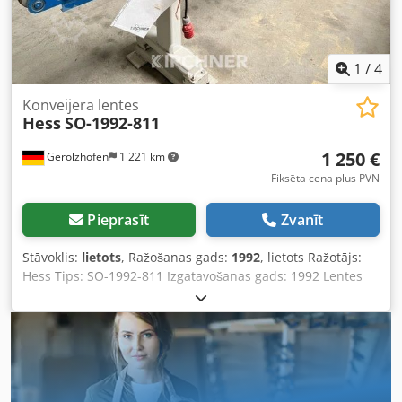
1
/
4
Konveijera lentes
Hess
SO-1992-811
1 250 €
Gerolzhofen
1 221 km
Fiksēta cena plus PVN
Pieprasīt
Zvanīt
Stāvoklis:
lietots
, Ražošanas gads:
1992
, lietots Ražotājs:
Hess Tips: SO-1992-811 Izgatavošanas gads: 1992 Lentes
garums apmēram 3200 mm Lentes platums apmēram 250
mm Motors 0,25 kW Transportlentes ātrums ir bezpakāpju
regulējams Codpfxsvwf H So Ahisrf Nepieciešamā platība
apm. 3250 mm x 800 mm x 1600 mm Noliktavas atrašanās
vieta: 97447 Gerolzhofen, piegāde bez iepakojuma,
iekrauta brīvi Nododama esošajā stāvoklī kā apskatīts, bez