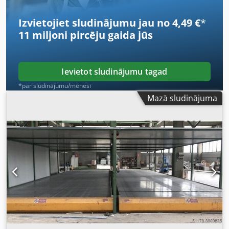
remontdarbiem bez garantijas un atbildības
Izvietojiet sludinājumu jau no 4,49 €
*
11 miljoni pircēju
gaida jūs
Ievietot sludinājumu tagad
*par sludinājumu/mēnesī
Mazā sludinājuma