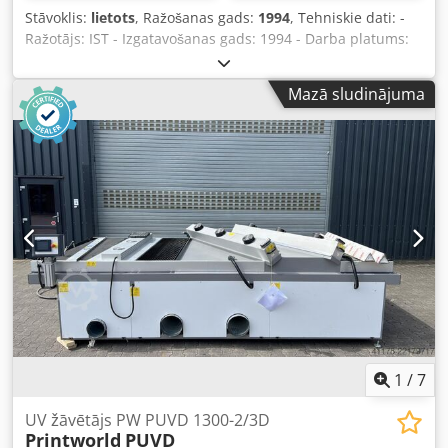
Stāvoklis:
lietots
, Ražošanas gads:
1994
, Tehniskie dati: -
Ražotājs: IST - Izgatavošanas gads: 1994 - Darba platums:
1300 mm - Ar 3D spoguļiem - Cauruļu skaits no augšas: 1
gab. Dsdpjzf N Tnefx Acdeck - Caurule uzstādīta slīpi -
Mazā sludinājuma
Elektrožu attālums: 1620 mm - Piemērots malu žāvēšanai -
Piemērots dzīvsudraba un gallija caurulēm - Cauruļu
jauda: 80 W/cm - Uzstādīšanai uz esoša transportiera -
Atrašanās vieta: noliktavā - Spriegums, Hz: 400 / 50 - Labā
stāvoklī
1
/
7
UV žāvētājs PW PUVD 1300-2/3D
Printworld
PUVD