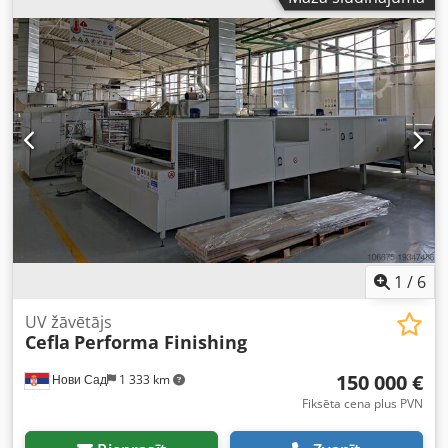
1
/
6
UV žāvētājs
Cefla
Performa Finishing
150 000 €
Нови Сад
1 333 km
Fiksēta cena plus PVN