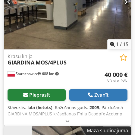
1
/
15
Krāsu līnija
GIARDINA
MOS/4PLUS
40 000 €
Starachowice
688 km
VB plus PVN
Pieprasīt
Zvanīt
Stāvoklis:
labi (lietots)
, Ražošanas gads:
2009
, Pārdošanā
GIARDINA MOS/4PLUS krāsošanas līnija Dcodpfx Acotxnp
Nedek
Mazā sludinājuma