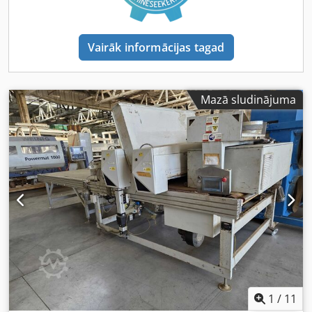
Vairāk informācijas tagad
Mazā sludinājuma
1
/
11