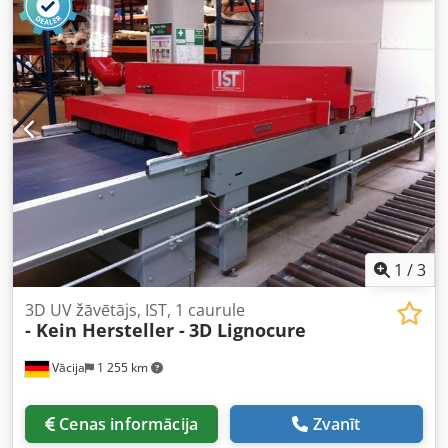
caur Siemens paneli. - Ražotājs: Venjakob - Tips: VEN DRY
UV 3D - Izgatavošanas gads: 2007 Dsdpfx Asu S N R
Eecdock - Vadības puse: labā - Darba platums: 1.300 mm -
Maks. detaļu augstums: apm. 100 mm - Lampu skaits: 2
gab. - Piemērots dzīvsudraba un gallija lampām - 3D
žāvēšana malu apstrādei - Maks. lampas jauda: 120 W/cm -
Lampas jauda nepārtraukti regulējama 50-120 W/cm - Ar
gaidīšanas režīmu - Ar transportieri - Transporta ātrums:
aptuveni 2,5–7,5 m/min - Garums: 2.500 mm - Platums:
2.750 mm - Kopējā pieslēguma jauda: apm. 45 kW -
Atrašanās vieta: noliktavā - Spriegums/Hz: 400/50
1
/
3
3D UV žāvētājs, IST, 1 caurule
- Kein Hersteller -
3D Lignocure
Vācija
1 255 km
Cenas informācija
Zvanīt