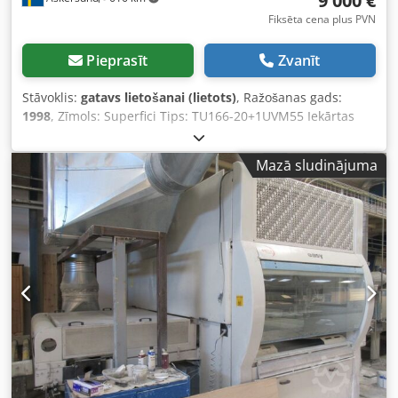
9 000 €
Fiksēta cena plus PVN
Pieprasīt
Zvanīt
Stāvoklis:
gatavs lietošanai (lietots)
, Ražošanas gads:
1998
, Zīmols: Superfici Tips: TU166-20+1UVM55 Iekārtas
nr.: 4632 Izgatavošanas gads: 1998 Maks. platums: 1300
mm Dcodpfewaydpex Acdsk Lampu skaits: 1+3 Vadības
Mazā sludinājuma
skapis. Noliktavas nr.: 2002484BXM