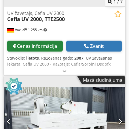
1
/
7
UV žāvētājs, Cefla UV 2000
Cefla
UV 2000, TTE2500
Vācija
1 255 km
Cenas informācija
Zvanīt
Stāvoklis:
lietots
, Ražošanas gads:
2007
, UV žāvēšanas
iekārta, Cefla UV 2000 - Ražotājs: Cefla/Sorbini Dsdpfx
Acjxn Nlvjdock - Modelis: UV 2000 M2 / TTE2500 -
Ražošanas gads: 2007 - Darba platums: 1 300 mm (1 445
Mazā sludinājuma
mm) - Darba augstums: 900 ± 40 mm - Vadības puse: labā -
Maksimālais detaļu augstums: 70 mm - Lampu skaits no
augšas: 2 gab. - Lampas izvietotas taisni: 2 gab. - Piemērots
dzīvsudraba lampām - Piemērots gallija lampām - Lampas
jauda: maks. 120 W/cm - Stienīšu transports - Garums: 2
500 mm - Platums: 2 300 mm - Augstums: 1 500 mm -
Spriegums, Hz: 400 V / 50 Hz - Kopējā elektriskā
pieslēguma jauda: 86 A / 36,4 kW - Sprieguma svārstības: