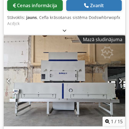
Cenas informācija
Zvanīt
Stāvoklis:
jauns
, Cefla krāsošanas sistēma Dodswhbrwopfx
Acdjck
Mazā sludinājuma
1
/
15