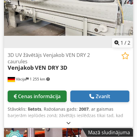
pieslēgums: 20 kW / 63A - Atrašanās vieta: noliktavā -
Spriegums, Hz: 400/50 - Sprieguma svārstības max. +/- 5 %
- Vadības skapis ar skārienekrānu
1
/
2
3D UV žāvētājs Venjakob VEN DRY 2
caurules
Venjakob
VEN DRY 3D
Vācija
1 255 km
Cenas informācija
Zvanīt
Stāvoklis:
lietots
, Ražošanas gads:
2007
, ar gaismas
barjerām ieplūdes zonā; žāvētājs ieslēdzas tikai tad, kad
gaismas barjera konstatē detaļas, pretējā gadījumā
žāvētājs darbojas energoefektīvā gaidīšanas režīmā ar
Mazā sludinājuma
gandrīz pilnībā aizvērtām spoguļu pusēm. Vadība notiek