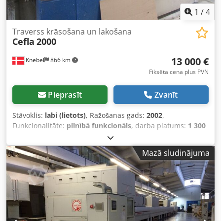
1
/
4
Traverss krāsošana un lakošana
Cefla
2000
13 000 €
Knebel
866 km
Fiksēta cena plus PVN
Pieprasīt
Zvanīt
Stāvoklis:
labi (lietots)
, Ražošanas gads:
2002
,
Funkcionalitāte:
pilnībā funkcionāls
, darba platums:
1 300
mm
, pilnībā renovēts 2022. gadā Dcsdpjy Uacuefx Acdek
Mazā sludinājuma