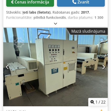
Cenas informācija
Zvanīt
Stāvoklis:
ļoti labs (lietots)
, Ražošanas gads:
2017
,
Funkcionalitāte:
pilnībā funkcionāls
, darba platums:
1 300
mm
, transporta garums:
7 500 mm
, tilpuma plūsma:
40 000 m³/h
, kopējais garums:
7 500 mm
, Izmanto lakota
Mazā sludinājuma
stikla, mēbeļu un koksnes tipa materiālu žāvēšanai.
Komplektācija: - 1. žāvēšanas tunelis CEFLA FEV E:
laminārās plūsmas gaisa žāvētājs (ECOGEL E4/5), tips: SP-
FEV E – 90 kW Dcjdow H Aw Sepfx Acdjk - 2. žāvēšanas
tunelis CEFLA FEV EU: gaisa nažu žāvētājs (AQUADRY LA/5),
tips: SP-FEV EU – 110 kW - 3. dzesēšanas tunelis CEFLA
gaisa nažu dzesēšanas zona (AQUADRY RLA/2), tips: SP-FEV
RU - Rullīšu konveijers CEFLA TR 3000 Siltumnesēja veids:
elektrība Uzstādītā elektriskā jauda abiem žāvētājiem: ap
210 kW 1. žāvēšanas tunelis CEFLA FEV E: laminārās
plūsmas žāvētājs (ECOGEL E4/5), tips: SP-FEV E – 90 kW In-
line karstā gaisa žāvētājs, piemērots ātrai iztvaikošanai un
sacietēšanai. Žāvētājs aprīkots ar pretējā virzienā plūstošu
lamināru karstā gaisa plūsmu un regulējamu gaisa
1
/
22
recirkulāciju. Kopējais garums: 7500 mm Darba platums: