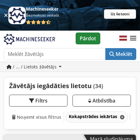
Machineseeker
Uz lietotni
Bezmaksas veikalā
Pārdot
Meklēt
/ ... / Lietots žāvētājs
Žāvētājs iegādāties lietotu
(34)
Filtrs
Atbilstība
Kokapstrādes iekārtas
Krā
Noņemt visus filtrus
Mazā sludinājuma