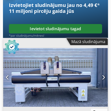
mm - Platums: 2.300 mm - Augstums: 1.500 mm -
Izvietojiet sludinājumu jau no 4,49 €
*
Spriegums/frekvence: 400 V / 50 Hz - Kopējais elektriskais
11 miljoni pircēju
gaida jūs
pieslēgums: 86 A / 36,4 kW - Sprieguma svārstības max.
±5% Attēli ir tikai līdzīgas būves iekārtas piemērā*
Ievietot sludinājumu tagad
*par sludinājumu/mēnesī
Mazā sludinājuma