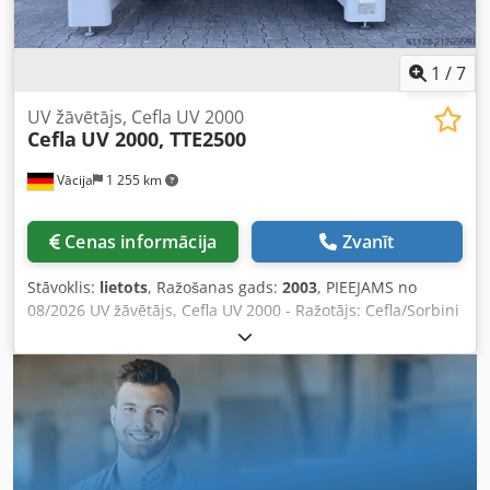
1
/
7
UV žāvētājs, Cefla UV 2000
Cefla
UV 2000, TTE2500
Vācija
1 255 km
Cenas informācija
Zvanīt
Stāvoklis:
lietots
, Ražošanas gads:
2003
, PIEEJAMS no
08/2026 UV žāvētājs, Cefla UV 2000 - Ražotājs: Cefla/Sorbini
Dsdpfxjyifwpe Acdsck - Tips: UV 2000 M2 / TTE2500 -
Ražošanas gads: 2003 - Darba platums: 1.300 mm (1.445
mm) - Darba augstums: 900 ± 40 mm - Vadības puse: labā -
Max. detaļu augstums: 70 mm - Lampu skaits no augšas: 2
gab. - Lampas taisnā novietojumā: 2 gab. - Piemērots
dzīvsudraba lampām - Piemērots gallija lampām - Lampu
jauda max. 120 W/cm - Stieņu transports - Garums: 2.500