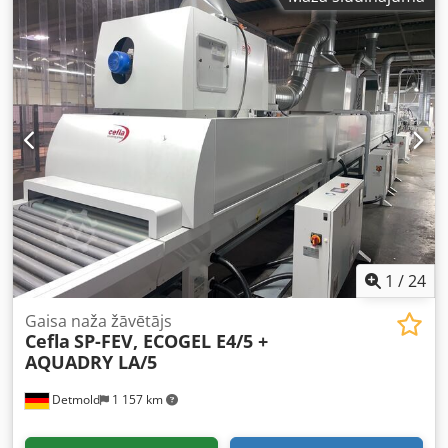
Acdock - Modelis: TU166-30 + 2 UVM55 - Ražošanas gads:
1997 - Darba platums: 1300 mm - Lampu skaits no augšas:
2 gab. - Lampas izvietotas leņķī - Piemērots dzīvsudraba
lampām - Piemērots gallija lampām - Lampu jauda: 80
W/cm - Pakāpeniska jaudas pārslēgšana: 80/40 W/cm -
Padeves ātrums regulējams ar rokas ratu ~2–7,5 m/min -
Atrašanās vieta: noliktavā - Spriegums, Hz: 400 V / 50 Hz -
HS preces kods: 8419 3200
1
/
24
Gaisa naža žāvētājs
Cefla
SP-FEV, ECOGEL E4/5 +
AQUADRY LA/5
Detmold
1 157 km