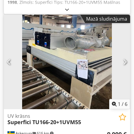
1998
, Zīmols: Superfici Tips: TU166-20+1UVM55 Mašīnas
Nr.: 4632 Izlaiduma gads: 1998 Dcedpfxewax Tpe Acdsk
Maksimālais platums: 1300 mm Lampu skaits: 1+3 Vadības
Mazā sludinājuma
skapis. Krājuma Nr.: 2002484BXM
1
/
6
UV krāsns
Superfici
TU166-20+1UVM55
Askersund
616 km