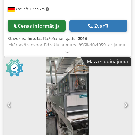
Vācija
1 255 km
Cenas informācija
Zvanīt
Stāvoklis:
lietots
, Ražošanas gads:
2016
,
iekārtas/transportlīdzekļa numurs:
9960-10-1059
, ar jaunu
konveijera lenti. Tehniskie dati: - Ražotājs: Printworld -
Tips: 3D - PUVD - Izgatavošanas gads: 2016 - Darba
Mazā sludinājuma
platums: maks. 1300 mm - UV lampas garums: 2 x 1600
mm (lokšņu garums) - Stara skaits: 2 gab. – žāvēšanas
sistēmas no augšas + 1 gab. – žāvēšanas sistēma no
apakšas - UV jaudas regulēšana: UV lampas var regulēt
atsevišķi (30% - 100%) - Reflektors: Printworld Multifocal –
reflektors - Konveijera lentes platums: 1400 mm - Kopējais
garums: 4,5 m - Konveijera lentes ātrums: 3 – 20 m/min -
Substrāta caurlaides augstums: 60 mm, maks. (pēc izvēles
– lielāks) - Konveijera lentes izpildījums: PTFE stikla
šķiedras auduma konveijera lente, ar antistatisku
pārklājumu - Konveijera lentes ātruma regulēšana:
nepārtraukti, ar digitālo vadību un uzraudzību - Konveijera