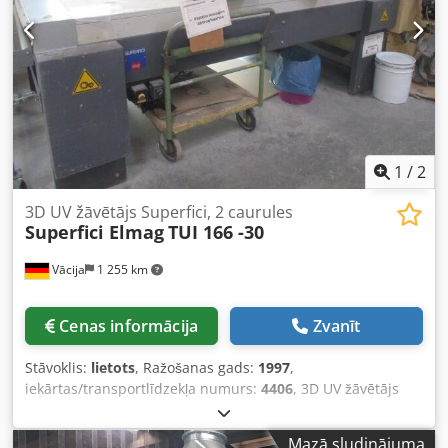
kW - Gaisa plūsmas ātrums: 2-5 m/s - Maksimālā
žāvēšanas temperatūra: 30°C - Siltummainis, apkures
ūdens PWW maks. 90/70°C - Konveijera lentes transports,
garums 13.800 mm - Barošanas ātrums: apm. 2-10 m/min;
nepieciešams frekvences pārveidotājs uzstādītāja pusē. -
Spriegums, frekvence: 400 V / 50 Hz - Motora jauda: 2,5 +
1,5 + 0,75 kW - Bez vadības skapja - Atrašanās vieta:
noliktavā Blombergā
1
/
2
3D UV žāvētājs Superfici, 2 caurules
Superfici Elmag
TUI 166 -30
Vācija
1 255 km
Cenas informācija
Zvanīt
Stāvoklis:
lietots
, Ražošanas gads:
1997
,
iekārtas/transportlīdzekļa numurs:
4406
, 3D UV žāvētājs
Superfici, ieskaitot transportēšanu Attēlos redzama iekārta
nav renovētā stāvoklī. - Ražotājs: Superfici Dsdpozf N Edefx
Mazā sludinājuma