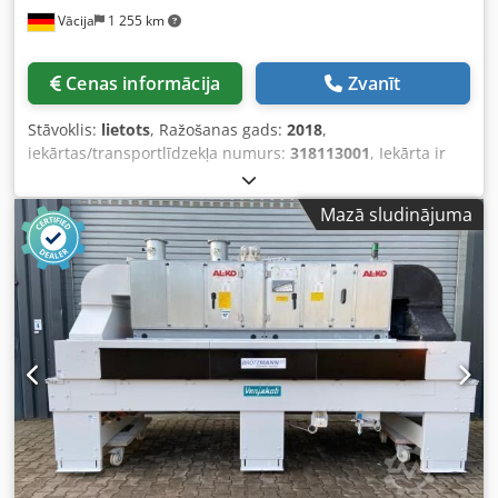
Vācija
1 255 km
Cenas informācija
Zvanīt
Stāvoklis:
lietots
, Ražošanas gads:
2018
,
iekārtas/transportlīdzekļa numurs:
318113001
, Iekārta ir
daļēji renovēta un pārbaudīta. - Ražotājs: Cefla - Tips: UV-
R3 - Izgatavošanas gads: 2018 Dedpfex Tpx Ajx Acdjck -
Mazā sludinājuma
Darba platums: 1300 mm - Daļu augstums: ~ 3 - 70 mm -
Lampu skaits no augšas: 3 gab. - Ar stieņu transportu -
Stieņu atstatums: 60 mm - Piemērots dzīvsudraba lampām
- Piemērots gallija lampām - Lampu jauda: maks. 120 W/cm
- Kopējā pieslēguma jauda: 56 kW / 104 A - Spriegums, Hz:
400 / 50 - Vadības skapis integrēts zem iekārtas - Padeves
ātrums regulējams: ~ 1,25 - 21,25 m/min - Garums: ~ 3.500
mm - Platums: ~ 2.700 mm - Augstums: ~ 1.600 mm -
Izplūdes gaisa apjoms: 3.600 m³/h - Atrašanās vieta:
noliktavā - Spriegums, Hz: 400 / 50