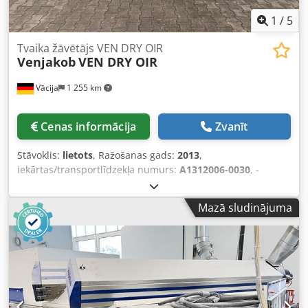
1
/
5
Tvaika žāvētājs VEN DRY OIR
Venjakob
VEN DRY OIR
Vācija
1 255 km
Cenas informācija
Zvanīt
Stāvoklis:
lietots
, Ražošanas gads:
2013
,
iekārtas/transportlīdzekļa numurs:
A1312006-0030
, -
Ražotājs: Venjakob - Tips: VEN DRY OIR 38/40 - Izlaiduma
gads: 2013 - Darba platums: 1.300 mm Djdpfexfkbajx
Mazā sludinājuma
Acdsck - Darba augstums: 940 +/- 20 mm - Izgarošanas
kanāla garums: 3.800 mm - Padeves gaisa plūsma: 100
m³/h - Nosūces gaisa plūsma: apm. 500 - 1.000 m³/h -
Recirkulācijas gaisa plūsma: apm. 3.000 m³/h - Maks.
žāvēšanas temperatūra: apm. 30°C - Gaisa ātrums: 0,5 - 2
m/s - IR starotāji: 12 gab. - IR starotāju jauda: 12 x 1,5 kW -
Konveijera lentes transports, garums 4.000 mm - El.