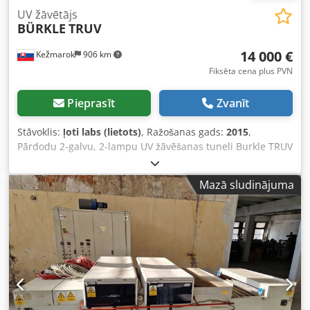
UV žāvētājs
BÜRKLE
TRUV
14 000 €
Kežmarok
906 km
Fiksēta cena plus PVN
Pieprasīt
Zvanīt
Stāvoklis:
ļoti labs (lietots)
, Ražošanas gads:
2015
,
Pārdodu 2-galvu, 2-lampu UV žāvēšanas tuneli Burkle TRUV
1300 Dcedpfx Acjw Anclodsk Ražošanas gads: 2015 Darba
platums: 1300 mm Kopējais garums: 2,80 m + 3,00 m
Mazā sludinājuma
Kopējā jauda: 36,6 kW 2 lampas: GA 120 W + HG 120 W Ļoti
labā stāvoklī, pieejams uzreiz.