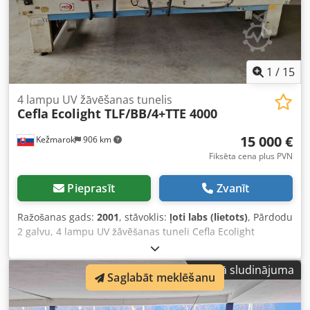
1
/
15
4 lampu UV žāvēšanas tunelis
Cefla
Ecolight TLF/BB/4+TTE 4000
15 000 €
Kežmarok
906 km
Fiksēta cena plus PVN
Pieprasīt
Zvanīt
Ražošanas gads:
2001
, stāvoklis:
ļoti labs (lietots)
, Pārdodu
2 galvu, 4 lampu UV žāvēšanas tuneli Cefla Ecolight
TLF/BB/4+TTE 4000. Ražošanas gads: 2001. Darba platums:
1400 mm. Kopējais garums: 4,00 m. Kopējā jauda: 74,3 kW.
Mazā sludinājuma
Ļoti labā stāvoklī, pieejams uzreiz. Dedei Eup Espfx Acdock
Saglabāt meklēšanu