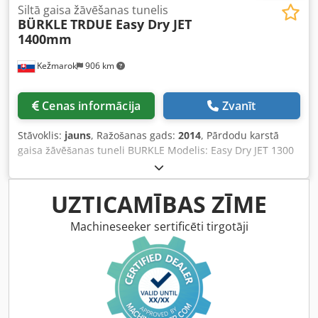
Siltā gaisa žāvēšanas tunelis
BÜRKLE
TRDUE Easy Dry JET
1400mm
Kežmarok
906 km
Cenas informācija
Zvanīt
Stāvoklis:
jauns
, Ražošanas gads:
2014
, Pārdodu karstā
gaisa žāvēšanas tuneli BURKLE Modelis: Easy Dry JET 1300
Filtrs: TRDUE / 700 m3/st. Ventilators: 7,5 kW / 6800 m3/st. /
35 m/s Darba platums: 1400 mm Kopējais garums: 6,00 m
Elektriskais pieslēgums: 36,5 kW Karstā gaisa sistēma: 12
UZTICAMĪBAS ZĪME
pūšanas vienības Siltumnesējs: ūdens līdz 80°C Maks.
sildīšanas jauda: 45 kW Maks. sildvirsmas temperatūra:
Machineseeker sertificēti tirgotāji
120°C Dcedpfxor Arrws Acdek Siemens Simatic Touch
vadības panelis Izgatavošanas gads: 2014. Iekārta jauna,
nekad nav lietota! Pieejama nekavējoties.