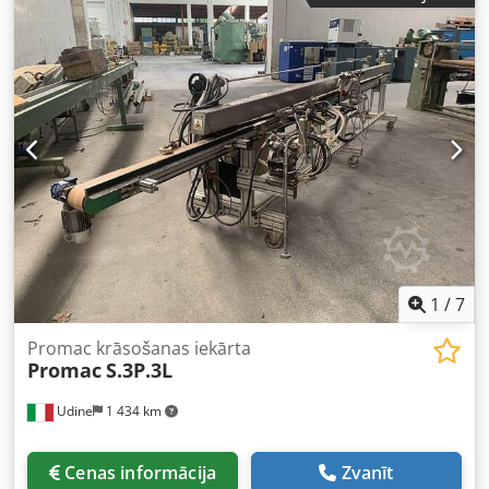
1
/
7
Promac krāsošanas iekārta
Promac
S.3P.3L
Udine
1 434 km
Cenas informācija
Zvanīt