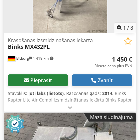
zemām apkopēm un minimāliem dīkstāvēm - Fiksēti, ar
atsperi iepriekš nospriegoti blīvējumi - Liels inspekcijas
lodziņš atdalīšanas šķidrumam - Ražots atbilstoši ISO 9001,
sertificēts ar CE un ATEX Raptor Lite sūkņa specifikācijas: -
MX4/32 – pārnesuma attiecība 32:1 - Maksimālā materiāla
1
/
8
plūsma: 4 l/min - Maksimālais darba spiediens: 256 bar
Krāsošanas izsmidzināšanas iekārta
Binks
MX432PL
1 450 €
Bitburg
1 419 km
Fiksēta cena plus PVN
Pieprasīt
Zvanīt
Stāvoklis:
ļoti labs (lietots)
, Ražošanas gads:
2014
, Binks
Raptor Lite Air Combi izsmidzināšanas iekārta Binks Raptor
Lite uz trijkāja apvieno JAUNO Binks nerūsējošā tērauda
sūkni MX 4/32 ar JAUNO Binks AirCombi izsmidzināšanas
Mazā sludinājuma
pistoli AA4400M. Tas nodrošina bezpulsu krāsas padevi un
perfekti kvalitatīvu virsmas apdari. Raptor Lite ir izdevīgs
un izturīgs pilnais risinājums dažādiem amatniecības un
rūpniecības pielietojumiem. Tipiskas pielietojuma jomas: -