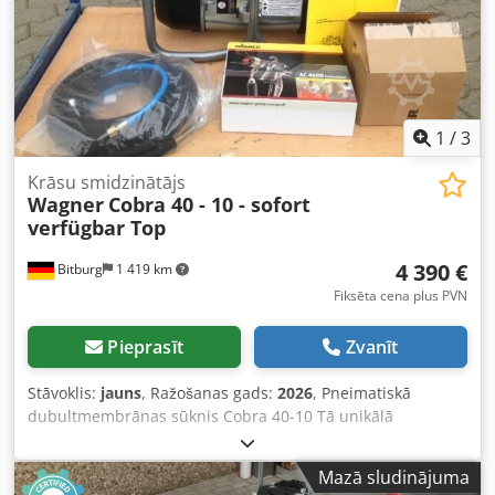
iztukšota no skalošanas ūdens. 5) Aktivizējas automātiskās
uzpildes sistēma jaunajam produktam.
1
/
3
Krāsu smidzinātājs
Wagner
Cobra 40 - 10 - sofort
verfügbar Top
4 390 €
Bitburg
1 419 km
Fiksēta cena plus PVN
Pieprasīt
Zvanīt
Stāvoklis:
jauns
, Ražošanas gads:
2026
, Pneimatiskā
dubultmembrānas sūknis Cobra 40-10 Tā unikālā
konstrukcija nodrošina darbību ar minimālām pulsācijām.
Vienmērīga krāsas plūsma ideālai izsmidzināšanai un
Mazā sludinājuma
augstākajai virsmas kvalitātei. Ideāli piemērots shear