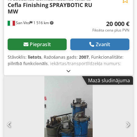
Cefla Finishing
SPRAYBOTIC RU
MW
20 000 €
San Vito
1 516 km
Fiksēta cena plus PVN
Pieprasīt
Zvanīt
Stāvoklis:
lietots
, Ražošanas gads:
2007
, Funkcionalitāte:
pilnībā funkcionāls
, iekārtas/transportlīdzekļa numurs:
07022/01
, Piedāvājam šo lietoto Cefla Finishing
SPRAYBOTIC RU MW iekārtu, ražošanas gads: 2007.
Mazā sludinājuma
Iekārtas veids: SPRAYBOTIC RU MW Ražošanas gads: 2007
Dedpfezhbd Rox Anzjkr Sērijas numurs: 07022/01
Barošanas spriegums: 380 V Elektroenerģijas frekvence: 50
Hz Kopējā uzstādītā jauda: 38,5 kW Ja jums ir jautājumi vai
nepieciešama papildu informācija, droši rakstiet mums vai
zvaniet.