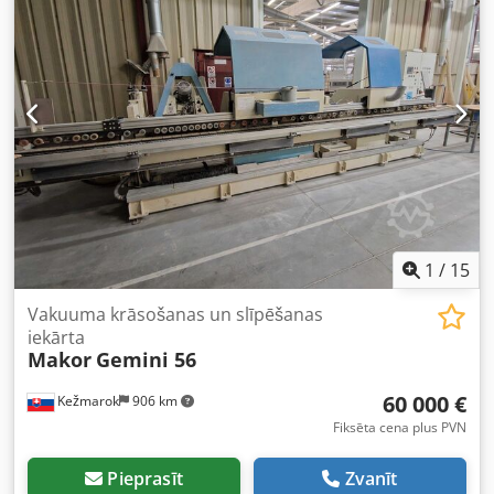
un TZ100M 1 gab. Kovofiniš tvertne Noliktavā, pieejams
tūlītējai pārdošanai Kopējā cena 1000 eiro.
1
/
15
Vakuuma krāsošanas un slīpēšanas
iekārta
Makor
Gemini 56
60 000 €
Kežmarok
906 km
Fiksēta cena plus PVN
Pieprasīt
Zvanīt