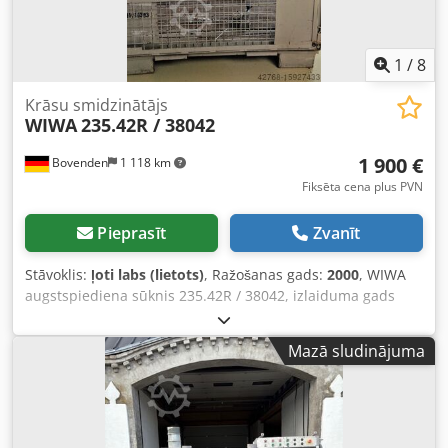
1
/
8
Krāsu smidzinātājs
WIWA
235.42R / 38042
1 900 €
Bovenden
1 118 km
Fiksēta cena plus PVN
Pieprasīt
Zvanīt
Stāvoklis:
ļoti labs (lietots)
, Ražošanas gads:
2000
, WIWA
augstspiediena sūknis 235.42R / 38042, izlaiduma gads
2000 Ar lielu padeves jaudu, ideāli piemērots kā padeves
sūknis gaisa bezgaisa smidzināšanas iekārtām (piemērots
Mazā sludinājuma
vidējas un zemas viskozitātes pārklājuma materiāliem)
Materiāla vadošās daļas no nerūsējošā tērauda (piemērots
ūdens bāzes lakām) Pārnesuma attiecība: 42:1 Maks. gaisa
ieplūdes spiediens: 8 bar Padeve dubulttrieciena laikā: 235
cm3 Maksimālā padeves jauda: 38 l/min Maksimālais