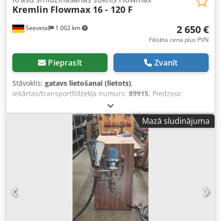
Kremlin
Flowmax 16 - 120 F
2 650 €
Seevetal
1 002 km
Fiksēta cena plus PVN
Pieprasīt
Zvanīt
Stāvoklis:
gatavs lietošanai (lietots)
,
iekārtas/transportlīdzekļa numurs:
89915
, Piedziņa:
saspiests gaiss, Materiāla/gaisa pārneses attiecība: 16:1,
Maksimālais materiāla spiediens: 90 bāri, Gaisa ieplūdes
Mazā sludinājuma
spiediens: 1 līdz 6 bāri, 4 dubultie gājieni uz 1 litru
materiāla, Dkodpfoiv Huwjx Anzsr ar pistoli MX tipa ar
dubultu šļūteni, nav lietots kopš pēdējās apkopes 01/20,
stāvoklis kā apskatē, no noliktavas Seevetal,
starppārdošana iespējama.