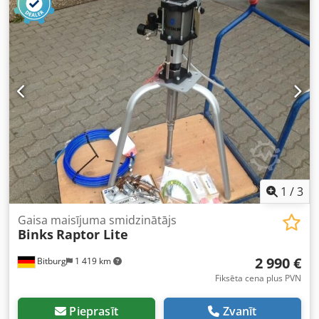
(bīdes spēka) un mitruma jutīgu materiālu apstrādei.
Minimāli bīdes spēki – lieliski piemērots, piemēram, UV
lakām. Lieliski piemērots mazām materiālu daudzumiem
un biežai krāsu maiņai. Komplektācija: bāzes iekārta uz
rāmja, augstspiediena dubultšļūtene 7,5 m, augšējā
tvertne 5 l Ex, AirCoat pistole AC 4600 Professional ar
sarkanu gaisa vāciņu un turētāju, AirCoat sprausla ACF
3000 11/40. Tehniskie dati: Pārnesuma attiecība: 40:1
Plūsmas apjoms dubulttrieciena laikā: 10 cm³ Plūsmas
apjoms pie 200 dubulttriecieniem: 2 l/min Maks. darba
spiediens: 250 bar Svars: 23 kg Atrašanās vieta: 54634
Bitburg Īpašā cena – pieejams uzreiz Dksdpfxobuqn Ho
Anzer
1
/
3
Gaisa maisījuma smidzinātājs
Binks
Raptor Lite
2 990 €
Bitburg
1 419 km
Fiksēta cena plus PVN
Pieprasīt
Zvanīt