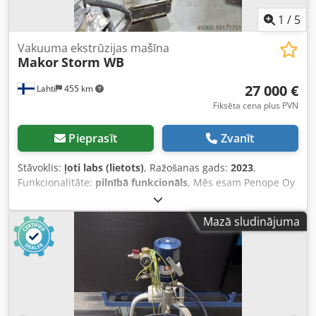
1
/
5
Vakuuma ekstrūzijas mašīna
Makor
Storm WB
27 000 €
Lahti
455 km
Fiksēta cena plus PVN
Pieprasīt
Zvanīt
Stāvoklis:
ļoti labs (lietots)
, Ražošanas gads:
2023
,
Funkcionalitāte:
pilnībā funkcionāls
, Mēs esam Penope Oy
un piedāvājam risinājumus rūpniecībai Somijā, kā arī visā
pasaulē. Esam oficiālais Makor dīleris Somijā. Tehniskā
Mazā sludinājuma
specifikācija: Ļoti maz lietota vakuuma ekstrūzijas iekārta,
ražošanas gads: 2023. IEPLŪDES MODULES VAKUUMAM,
mod. TEP 2000 Dkodpstqu Disfx Anzor tPastiprināta versija
Ieplūdes modulis, kas ir neatņemama vakuuma lakotāja
sastāvdaļa, ir aprīkots ar augstas saķeres konveijera lenti
un sānu vadotnēm detaļām. Tā uzdevums ir pareizi ievadīt
profilus vakuuma galvā. TEHNISKIE DATI TEP 2000