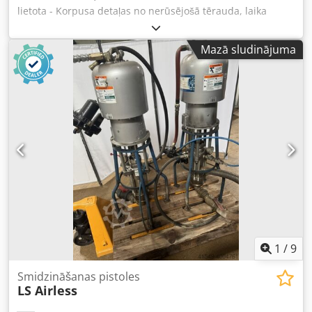
lietota - Korpusa detaļas no nerūsējošā tērauda, laika
relejs, svaiga skalošanas sprausla ----- Tehniskie dati -----
Izmēri (GxPxA): 670 x 510 x 370 mm, spiediens: 6 bar
Mazā sludinājuma
Dkodeu R Tfaspfx Anzsr
1
/
9
Smidzināšanas pistoles
LS Airless