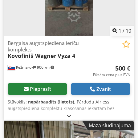
1
/
10
Bezgaisa augstspiediena ierīču
komplekts
Kovofiniš Wagner
Vyza 4
500 €
Kežmarok
906 km
Fiksēta cena plus PVN
Pieprasīt
Zvanīt
Stāvoklis:
nepārbaudīts (lietots)
, Pārdodu Airless
augstspiediena komplektu krāsošanas iekārtām bez
pistolēm. 2 gab. augstspiediena sūkņi Kovofiniš vyza 4V ar
attiecību 33:1, darba spiediens 9–25 MPa 1 gab.
Mazā sludinājuma
augstspiediena sūknis Wagner 600 Airless Dkedpsd Nnb
Rjfx Anzsr 2 gab. augstspiediena tvertnes Kovofiniš TZ60M