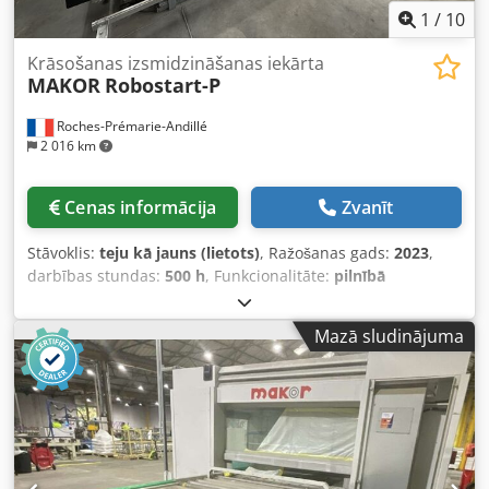
1
/
10
Krāsošanas izsmidzināšanas iekārta
MAKOR
Robostart-P
Roches-Prémarie-Andillé
2 016 km
Cenas informācija
Zvanīt
Stāvoklis:
teju kā jauns (lietots)
, Ražošanas gads:
2023
,
darbības stundas:
500 h
, Funkcionalitāte:
pilnībā
funkcionāls
, Automātiska durvju krāsošanas līnija, kas
ietver: automātiskais durvju atdalītājs pa vienām durvīm,
Mazā sludinājuma
automātiska krāsošanas robots ar izsmidzināšanu, durvju
kraušanas iekārta uz ratiņiem, durvju izmēri: garums no
2000 līdz 2600 mm, platums no 730 līdz 1030 mm.
Dkjdpsyrr Dkefx Anzsr