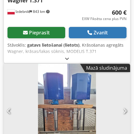
Wagner
T.371
600 €
Izdebnik
843 km
EXW Fiksēta cena plus PVN
Pieprasīt
Zvanīt
Stāvoklis:
gatavs lietošanai (lietots)
, Krāsošanas agregāts
Wagner, krāsas/lakas sūknis, MODELIS T.371
Dkodpfeyaqpbsx Anzer
Mazā sludinājuma