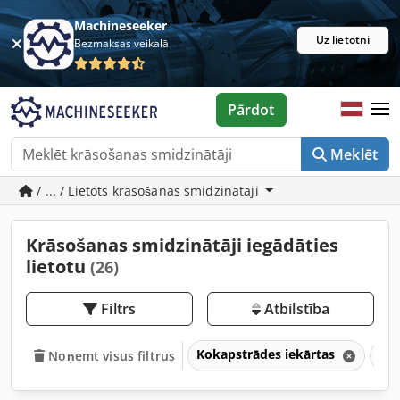
Machineseeker
Uz lietotni
Bezmaksas veikalā
Pārdot
Meklēt
/ ... / Lietots krāsošanas smidzinātāji
Krāsošanas smidzinātāji iegādāties
lietotu
(26)
Filtrs
Atbilstība
Kokapstrādes iekārtas
Krā
Noņemt visus filtrus