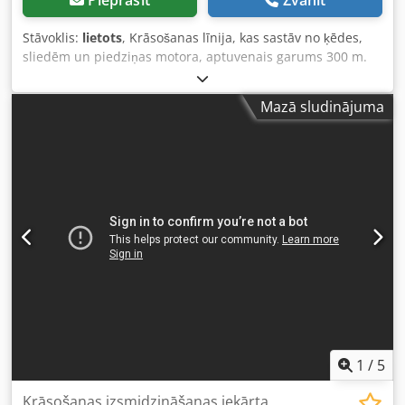
Pieprasīt
Zvanīt
Stāvoklis:
lietots
, Krāsošanas līnija, kas sastāv no ķēdes,
sliedēm un piedziņas motora, aptuvenais garums 300 m.
Lietota. Dsdpfx Aey Ud S Tenzjkr
Mazā sludinājuma
1
/
5
Krāsošanas izsmidzināšanas iekārta