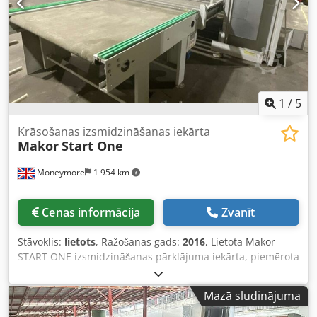
1
/
5
Krāsošanas izsmidzināšanas iekārta
Makor
Start One
Moneymore
1 954 km
Cenas informācija
Zvanīt
Stāvoklis:
lietots
, Ražošanas gads:
2016
, Lietota Makor
START ONE izsmidzināšanas pārklājuma iekārta, piemērota
nelielas jaudas kokapstrādes uzņēmumiem. Paredzēta
ūdens bāzes vai šķīdinātāju bāzes krāsu un līmju
Mazā sludinājuma
uzklāšanai uz finierētām detaļām un PVC paneļiem. Ideāla
uzņēmumiem, kas pāriet no manuālas apdares uz