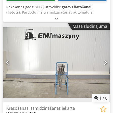
Ražošanas gads:
2006
, stāvoklis:
gatavs lietošanai
(lietots)
, Pārdodu malu smidzināšanas automātu ar
slīpēšanas galvām MAKOR GEMINI 56, ražošanas gads
2006. 2 zonu vakuuma lakošana ar pašuzsūcošu sūkņu
Mazā sludinājuma
sistēmu BEZ pārspricēšanas vai lakojuma bojājumiem. 2
zonu UV žāvēšana. 2 gab. regulējami stūra slīpēšanas
agregāti. Materiālu var uzreiz izmantot – tas ir pilnībā
sauss! Ļoti labā tehniskā stāvoklī. Pieejams uzreiz.
Iespējams pārbaudīt uz vietas. Dsdpfx Anjim Eyxszekr
1
/
8
Krāsošanas izsmidzināšanas iekārta