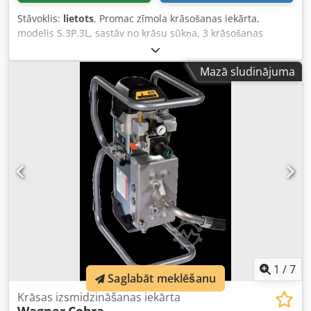
Stāvoklis:
lietots
, Promac zīmola krāsošanas iekārta,
modelis S.3P.3L, sastāv no krāsu sūkņa, 3 krāsošanas
pistoles, 3 UV lampām žāvēšanai un transportēšanas
lentes 6200 x 10 mm, vadības paneļa, taimera un
Mazā sludinājuma
'manuālā/automātiskā' piedziņas. Djdpfsy S Ac Eex Anzjkr
1
/
7
Saglabāt meklēšanu
Krāsas izsmidzināšanas iekārta