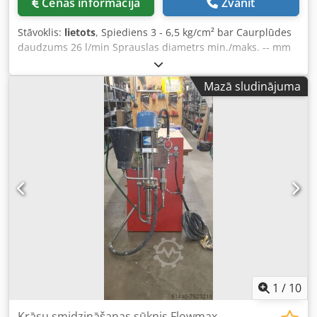
Cenas informācija
Zvanīt
Stāvoklis:
lietots
, Spiediens 3 - 6,5 kg/cm² bar Caurplūdes
daudzums 26 l/min Sprauslas diametrs min./maks. -- mm
Attiecība 73 : 1 Nominālā jauda 1,65 kW Mašīnas svars
apm. 100 kg Nepieciešamā telpa apm. 730 x 760 x 1200
Mazā sludinājuma
mm Dkjdpfx Anjgvklijzsr Trokšņu līmenis 78 dB(A) -Zema
trokšņa līmeņa konstrukcija -Augstspiediena sūknis
1
/
10
Krāsu smidzināšanas sūknis Flowmax