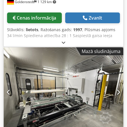
Goldenstedt
1 129 km
Cenas informācija
Zvanīt
Stāvoklis:
lietots
, Ražošanas gads:
1997
, Plūsmas apjoms
34 l/min Spiediena attiecība 28 : 1 Saspiestā gaisa ieeja
max. 7 bar Dkedpfx Ansd Ih R Hjzsr
Mazā sludinājuma