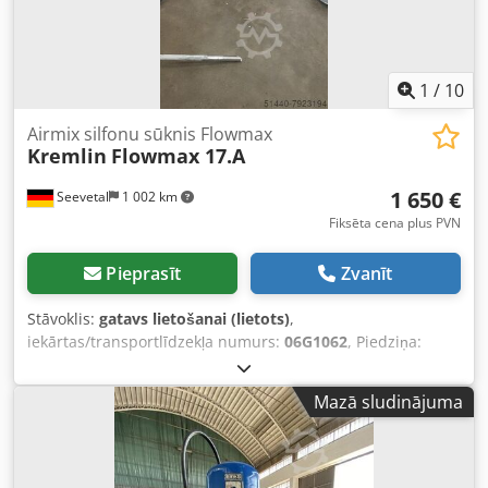
1
/
10
Airmix silfonu sūknis Flowmax
Kremlin
Flowmax 17.A
1 650 €
Seevetal
1 002 km
Fiksēta cena plus PVN
Pieprasīt
Zvanīt
Stāvoklis:
gatavs lietošanai (lietots)
,
iekārtas/transportlīdzekļa numurs:
06G1062
, Piedziņa:
saspiestais gaiss, Materiāla/gaisa attiecība: 17:1,
Maksimālais materiāla spiediens: 110 bar, Dkjdjiv Ht Ispfx
Mazā sludinājuma
Anzor Gaisa ieplūdes spiediens: 1 līdz 7 bar, Padeves
daudzums uz dubultciklu: 60 cm³, ar pistoli MX tipa ar
dubultšļūteni, neizmantots kopš pēdējās apkopes 01/20,
stāvoklis kā apskatīts, atrodas noliktavā Seevetal,