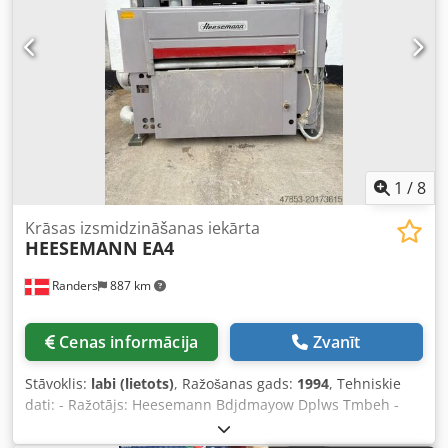
pieļaujamais darba spiediens: 335 bar Gaisa motora virzuļa
diametrs: 230 mm Gaisa motora virzuļa gājiens: 120 mm
Dkjdpfx Anethcflozer Iekārtas ir ļoti maz lietotas! Tehniski
un vizuāli ļoti labā stāvoklī. UZMANĪBU: cena 1 900 EUR
(bez PVN) ir par 1 iekārtu!!!
1
/
8
Krāsas izsmidzināšanas iekārta
HEESEMANN
EA4
Randers
887 km
Cenas informācija
Zvanīt
Stāvoklis:
labi (lietots)
, Ražošanas gads:
1994
, Tehniskie
dati: - Ražotājs: Heesemann Bdjdmayow Dplws Tmbeh -
Tips: EA4 - Izgatavošanas gads: 2002 - Darba platums: 1
300 mm - Darba augstums: 880–920 mm - Transportēšana