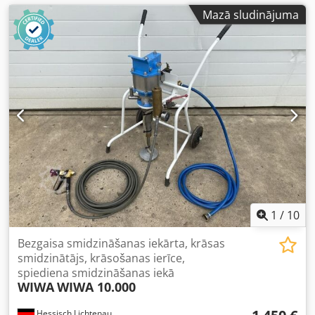
Mazā sludinājuma
1
/
10
Bezgaisa smidzināšanas iekārta, krāsas
smidzinātājs, krāsošanas ierīce,
spiediena smidzināšanas iekā
WIWA
WIWA 10.000
Hessisch Lichtenau