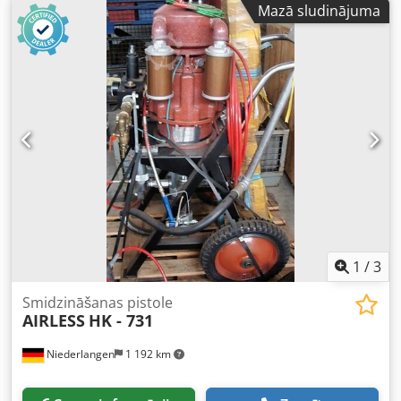
Mazā sludinājuma
ar gumijotiem veltņiem - Veltņu solis: 65 mm - Veltņa
diametrs: 60 mm - Smalko putekļu filtrs Putekļu atdalīšanas
moduļu izvietojums plūsmas virzienā: 1) Gaisa pūtēja
kanāls 1 gab. no apakšas 2) Jonizācija no apakšas 3) Gaisa
pūtēja kanāli 2 gab. no augšas (Ar savu ventilatoru,
saspiests gaiss nav nepieciešams) 4) Jonizācijas stienis no
apakšas un no augšas Uzstādīšanas izmēri: Dkjdpfx Aoxiy
Htonzjr - Uzstādīšanas garums: 830 mm - Platums: 2 245
mm - Augstums: 1 470 mm - Sūkšanas uzgalis: D 160 mm -
Augstuma regulēšana: motorizēta - Atsevišķs vadības
panelis ar augstuma regulēšanu komplektā (skat. attēlus)
1
/
3
Smidzināšanas pistole
AIRLESS
HK - 731
Niederlangen
1 192 km