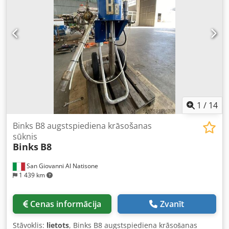
starppārdošana iespējama
1
/
14
Binks B8 augstspiediena krāsošanas
sūknis
Binks
B8
San Giovanni Al Natisone
1 439 km
Cenas informācija
Zvanīt
Stāvoklis:
lietots
, Binks B8 augstspiediena krāsošanas