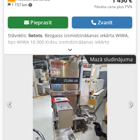
1 450 €
1 157 km
Fiksēta cena plus PVN
Pieprasīt
Zvanīt
Stāvoklis:
lietots
, Bezgaiss izsmidzināšanas iekārta WIWA,
tips WIWA 10.000 Krāsu izsmidzināšanas iekārta
Izgatavošanas gads apm. 1980 Sūknēšanas jauda apm. 10
l/min Darbības spiediens apm. 250 bar Gaisa ieplūde apm.
Mazā sludinājuma
6,5 bar Dedszinzljpfx Anzokr - Krāsu smidzināšanas pistole
WIWA Nr. 2, tips WIWA 500D - apm. 14,5 m augstspiediena
šļūtene ar smidzināšanas pistoli - Saspiestā gaisa bloks ar
spiediena regulatoru un eļļotāju - Pārvietojams rāmis,
sūkņu bloks ar nolokāmu sūkšanas cauruli Nepieciešamā
vieta G x P x A 700 x 700 x 1000 mm Svars 45 kg Labā
stāvoklī