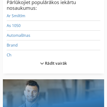
Pārlūkojiet populārākos iekārtu
nosaukumus:
Ar Smiltīm
As 1050
Automašīnas
Brand
Ch
Rādīt vairāk
German
Idx 23
Iespīlēšanas Vice
Kronšteins Ar Vārpstu
Ks 205