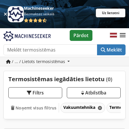
Machineseeker
Uz lietotni
Bezmaksas veikalā
Pārdot
Meklēt
/ ... / Lietots termosistēmas
Termosistēmas iegādāties lietotu
(0)
Filtrs
Atbilstība
Vakuumtehnika
Termosis
Noņemt visus filtrus