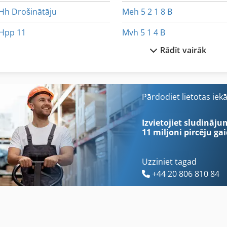
Hh Drošinātāju
Meh 5 2 1 8 B
Hpp 11
Mvh 5 1 4 B
Rādīt vairāk
Hsc 20 Linear
Ng 200
Idx 23
Nu 204
Iespīlēšanas Vice
Riteņu Iekrāvējs Ar Aizmugurē P
Pārdodiet lietotas iek
Iidu Lādētāju 24
St Drukāšanas Sistēmas
Izvietojiet sludināju
11 miljoni pircēju
gai
Uzziniet tagad
+44 20 806 810 84