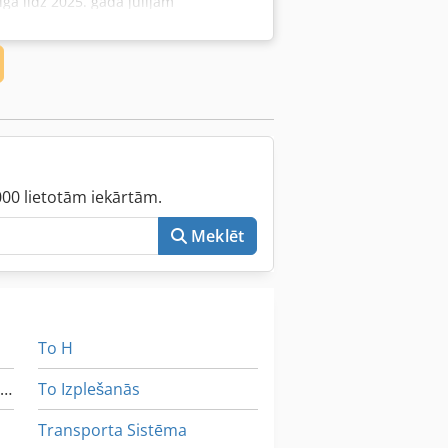
a līdz 2025. gada jūlijam
ntu.
000 lietotām iekārtām.
Meklēt
To H
Kā Sazināties Ar Kopēšanas Rāmis
To Izplešanās
Transporta Sistēma