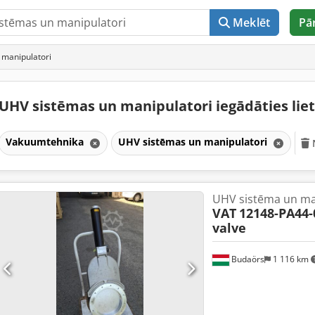
Meklēt
Pā
 manipulatori
UHV sistēmas un manipulatori iegādāties lie
Vakuumtehnika
UHV sistēmas un manipulatori
UHV sistēma un ma
VAT
12148-PA44-
valve
Budaörs
1 116 km