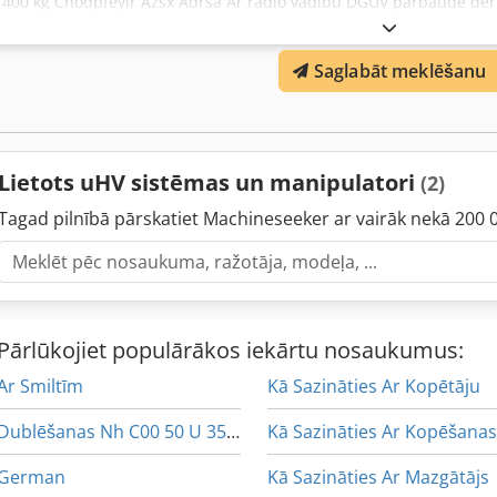
1400 kg Chodpfeyir Azsx Adrsa Ar radio vadību DGUV pārbaude derīg
Piedāvājums ir paredzēts tikai komersantiem saskaņā ar BGB 14. pa
Saglabāt meklēšanu
Lietots uHV sistēmas un manipulatori
(2)
Tagad pilnībā pārskatiet Machineseeker ar vairāk nekā 200 
Pārlūkojiet populārākos iekārtu nosaukumus:
Ar Smiltīm
Kā Sazināties Ar Kopētāju
Dublēšanas Nh C00 50 U 35 U 32
German
Kā Sazināties Ar Mazgātājs