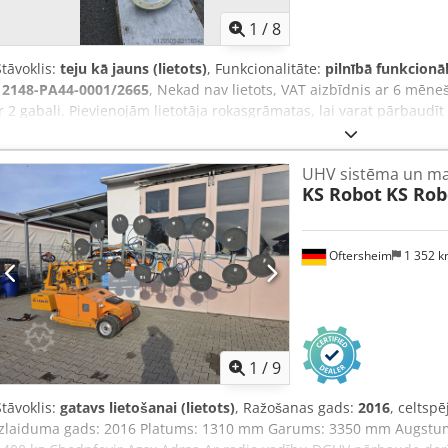
1
/
8
Stāvoklis:
teju kā jauns (lietots)
, Funkcionalitāte:
pilnībā funkcionā
12148-PA44-0001/2665
, Nekad nav lietots, VAT aizbīdnis ar 6 mēne
ir 2 gabali. Pievienojām lietotāja rokasgrāmatas, lai varat pārbaudī
Chodpfjzfiahsx Adrea
UHV sistēma un ma
KS Robot
KS Rob
Oftersheim
1 352 
1
/
9
Stāvoklis:
gatavs lietošanai (lietots)
, Ražošanas gads:
2016
, celtspē
Izlaiduma gads: 2016 Platums: 1310 mm Garums: 3350 mm Augstum