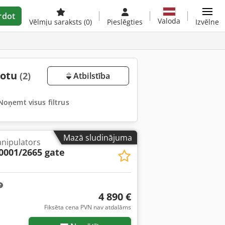
rdot
Valoda
Vēlmju saraksts
(0)
Pieslēgties
Izvēlne
totu
(2)
Atbilstība
Noņemt visus filtrus
Mazā sludinājuma
nipulators
0001/2665 gate
4 890 €
Fiksēta cena PVN nav atdalāms