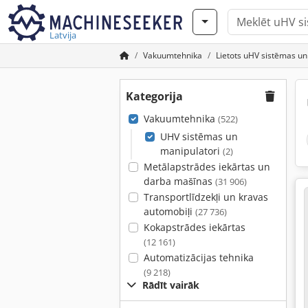
Latvija
Vakuumtehnika
Lietots uHV sistēmas un
Kategorija
Vakuumtehnika
(522)
UHV sistēmas un
manipulatori
(2)
Metālapstrādes iekārtas un
darba mašīnas
(31 906)
Transportlīdzekļi un kravas
automobiļi
(27 736)
Kokapstrādes iekārtas
(12 161)
Automatizācijas tehnika
(9 218)
Rādīt vairāk