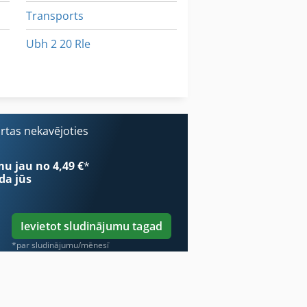
Transports
Ubh 2 20 Rle
Uv Žāvētāju
Uw 3
iestiprinātu Lāpstu
ārtas nekavējoties
mu jau no 4,49 €
*
da jūs
Ievietot sludinājumu tagad
*par sludinājumu/mēnesī