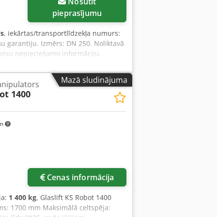
Nosūtīt
pieprasījumu
ls
, iekārtas/transportlīdzekļa numurs:
šu garantiju. Izmērs: DN 250. Noliktavā
t visu nepieciešamo informāciju.
Mazā sludinājuma
nipulators
ot 1400
km
Cenas informācija
ja:
1 400 kg
, Glaslift KS Robot 1400
s: 1700 mm Maksimālā celtspēja: