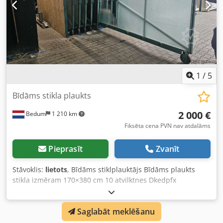
1
/
5
Bīdāms stikla plaukts
2 000 €
Bedum
1 210 km
Fiksēta cena PVN nav atdalāms
Pieprasīt
Zvanīt
Stāvoklis:
lietots
, Bīdāms stiklplauktājs Bīdāms plaukts
stikla izmēram 170×380 cm 10 atvilktnes Dkedpfx
Aqjxpvuaecer Izmēri: 213 cm A x 247 cm P x 443 cm D
Saglabāt meklēšanu