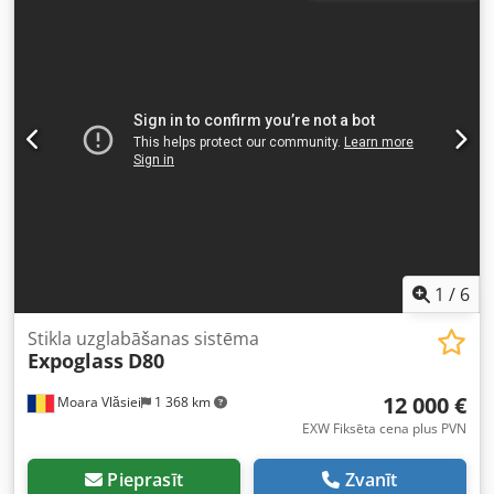
fiksētas pozīcijas ar 350mm paliktņiem (katra līdz 10 000
kg) Pieejams noliktavā (gatavs transportam, pilna krava)
1
/
6
Stikla uzglabāšanas sistēma
Expoglass
D80
12 000 €
Moara Vlăsiei
1 368 km
EXW Fiksēta cena plus PVN
Pieprasīt
Zvanīt