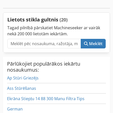
Lietots stikla gultnis
(20)
Tagad pilnībā pārskatiet Machineseeker ar vairāk
nekā 200 000 lietotām iekārtām.
Meklēt
Pārlūkojiet populārākos iekārtu
nosaukumus:
Ap Stūri Griezējs
Ass Stūrēšanas
Ekrāna Stiepļu 14 88 300 Manu Filtra Tips
German