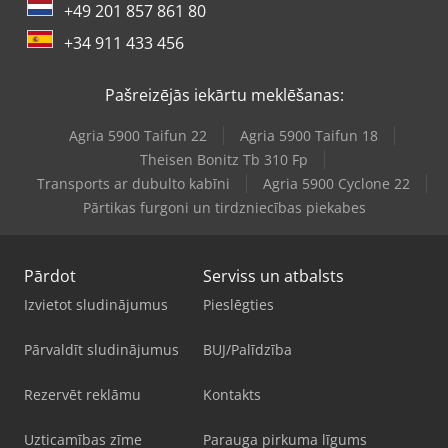
+49 201 857 861 80
+34 911 433 456
Pašreizējās iekārtu meklēšanas:
Agria 5900 Taifun 22
Agria 5900 Taifun 18
Theisen Bonitz Tb 310 Fp
Transports ar dubulto kabīni
Agria 5900 Cyclone 22
Pārtikas furgoni un tirdzniecības piekabes
Pārdot
Serviss un atbalsts
Izvietot sludinājumus
Pieslēgties
Pārvaldīt sludinājumus
BUJ/Palīdzība
Rezervēt reklāmu
Kontakts
Uzticamības zīme
Parauga pirkuma līgums