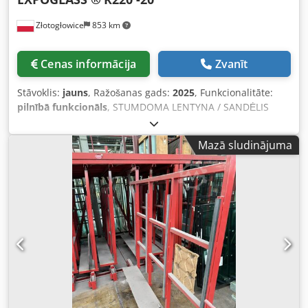
Złotogłowice
853 km
Cenas informācija
Zvanīt
Stāvoklis:
jauns
, Ražošanas gads:
2025
, Funkcionalitāte:
pilnībā funkcionāls
, STUMDOMA LENTYNA / SANDĖLIS
STIKLUI R220-20 GAMYBOS METAI 2025/ NAUJA GAMYBA
Esame stumdomų lentynų, skirtų stiklo plokščių (stiklo
Mazā sludinājuma
dėžių) laikymui, gamintojas. Mūsų lentynas nuo pagrindų
suprojektavome ir pagaminome mūsų įmonėje Lenkijoje.
Medžiagos, iš kurių gaminame mūsų lentynas tai produktai
turintys atititnkamus patvarumo sertifikatus be to, nuolat
yra kontroliuojama jų kokybė. Stumdoma lentyna yra
švelniai pasvirusių stalčių formos. Pertvaros juda iš vienos
pusės bėgiais, iš kitos – plienine juosta, tokiu būdu galima
išvengti suklupimo, o be to – galima laisvai užvažiuoti
krautuvu. Lentynos nuolydis priklauso nuo montavimo bei
plieninės juostos pritvirtinimo, todėl šie dalykai yra
nustatomi šitame etape. Tokiu būdu suprojektavę lentyną,