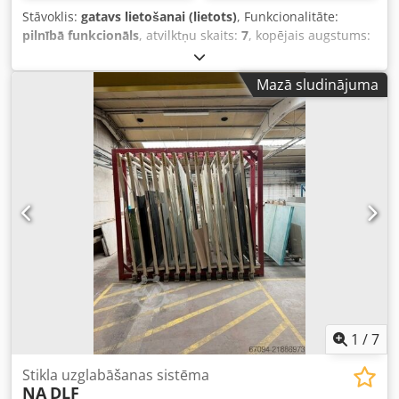
Stāvoklis:
gatavs lietošanai (lietots)
, Funkcionalitāte:
pilnībā funkcionāls
, atvilktņu skaits:
7
, kopējais augstums:
2 450 mm
, kopējais platums:
2 650 mm
, kopējais garums:
2 950 mm
, dakšu garums:
250 mm
, Ļoti izturīgas
Mazā sludinājuma
konstrukcijas glabāšanas plaukts ar 7 pozīcijām loksnēm
(katra pozīcija loksnēm izmērā L2330xH1800mm); katram
plauktam ir 25cm pamatne. Transportēšanai nepieciešams
2700mm platums, konstrukcija ir metināta! Kopējie ārējie
izmēri: L2950xP2650xA2450mm. Dodoy N Tavepfx Aqcjkr
1
/
7
Stikla uzglabāšanas sistēma
NA
DLF