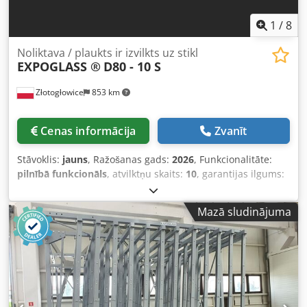
asmenys M80-20 LENTYNAI PRISKIRTI DOKUMENTAI -
Naudojimo instrukcija - Montavimo instrukcija -
1
/
8
Identifikavimo plokštelė - Garantija 12 mėnesių Produktas
pristatomas visiškai paruoštas darbui. Mūsų įmonė taip pat
Noliktava / plaukts ir izvilkts uz stikl
vykdo Lentynos stiklui tiekimų organizavimą visoje ES bei
EXPOGLASS ®
D80 - 10 S
kitų šalių teritorijose.
Złotogłowice
853 km
Cenas informācija
Zvanīt
Stāvoklis:
jauns
, Ražošanas gads:
2026
, Funkcionalitāte:
pilnībā funkcionāls
, atvilktņu skaits:
10
, garantijas ilgums:
12 mēneši
, Pārdošanas priekšmets ir noliktava rūšu
glabāšanai ar izmēriem 321 cm x 255, atvilktņu ietilpība
Mazā sludinājuma
1500 kg, atvilktņu skaits 10 gab .: Noliktava paredzēta
stiklam, kvarca saķepināšanai, polikarbonātam, mēbeļu
dēļiem, akmenim vai citiem dēļu materiāliem. Dsdpfxogfm
Nms Aqcokr Žurnālam piemīt bīdāmu, nedaudz noliektu
atvilktņu spēks. Pateicoties tam, jūs varat ietaupīt līdz 75%
vietas, jo visas atvilktnes ir paralēlas viena otrai un tās ir
lētas tikai 10 milimetri. Mēs piedāvājam dažādas versijas