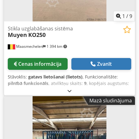
1
/
9
Stikla uzglabāšanas sistēma
Muyen
KO250
Maasmechelen
1 394 km
Cenas informācija
Zvanīt
Stāvoklis:
gatavs lietošanai (lietots)
, Funkcionalitāte:
pilnībā funkcionāls
, atvilktņu skaits:
9
, kopējais augstums:
2 150 mm
, kopējais platums:
1 610 mm
, kopējais garums:
3 850 mm
, dakšu garums:
90 mm
, Manuāla glabātuve ar 9
Mazā sludinājuma
pozīcijām loksnēm L3250 x H1700 mm; katrai plauktam ir 9
cm paliktnis un 500 kg celtspēja. Ārējie izmēri +/-: L3850 x
P1610 x A2150 mm. Dkjdoy N Thgepfx Aqcor