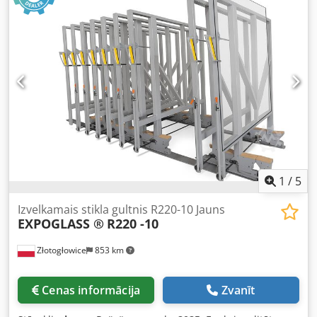
atvilktņu formā. Pateicoties tam, jūs varat ietaupīt līdz 75%
vietas, jo visas atvilktnes atrodas paralēli viena otrai un ir
tikai 10 milimetru attālumā. Mēs piedāvājam dažādas
dimensijas un ietilpības versijas, savukārt pēc
apspriešanās mēs varam izgatavot arī noliktavu ar
dažādiem parametriem, ņemot vērā jūsu individuālos
apstākļus un vēlmes. Dkodsf Sqf Uopfx Aqcsr Mēs iesakām
žurnālu stikla, akmens, mēbeļu un reklāmas uzņēmumiem,
kas rūpējas par savas telpas efektīvu izmantošanu.
1
/
5
Izvelkamais stikla gultnis R220-10 Jauns
EXPOGLASS ®
R220 -10
Złotogłowice
853 km
Cenas informācija
Zvanīt