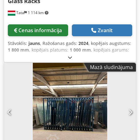
Glass
Racks
Tata
1 114 km
Cenas informācija
Zvanīt
Stāvoklis:
jauns
, Ražošanas gads:
2024
, kopējais augstums:
1 800 mm
, kopējais platums:
1 000 mm
, kopējais garums:
2 000 mm
, Stikla uzglabāšanas statīvs, piemērots stikla un
citu lokšņu materiālu uzglabāšanai un transportēšanai.
Mazā sludinājuma
Celtspēja: 2000 kg Garums: 2000 mm Platums: 1000 mm Ar
atbilstošu slīpuma leņķi. Statīvi ir piemēroti izmantošanai
ar krānu, augšpusē ir punktus krāna pievienošanai.
Aprīkots ar gumijas paliktņiem, lai novērstu uzglabātā
stikla vai citu materiālu bojājumus. Apakšā paredzēta vieta
iekrāvējam. Dsdsxddchspfx Aqcjkr Statīvi ir pilnīgi jauni, ar
CE sertifikātu un datu plāksni. Atlaide lielākiem
daudzumiem! Jautājiet par pieejamību noliktavā!