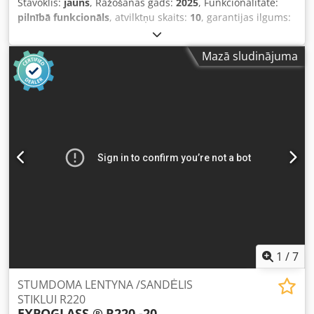
Stāvoklis:
jauns
, Ražošanas gads:
2025
, Funkcionalitāte:
pilnībā funkcionāls
, atvilktņu skaits:
10
, garantijas ilgums:
12 mēneši
, Pārdošanā ir jauna mūsu ražošanas stikla
glabātuve. Glabātuve ar 10 atvilktnēm, piemērota 2500 kg
Mazā sludinājuma
stikla kastēm (160 x 255 cm). Plauktus iespējams manuāli
izbīdīt, ražojam arī elektroniski izbīdāmus plauktus.
Atvilktņu skaits un izmērs tiek pielāgots klienta vēlmēm.
Atvilktnes slīd pa plaku stieni (ielādes pusē), lai novērstu
nejaušu izkrišanu. Mūsu montētāji var uzstādīt plauktu
klienta telpās visā Eiropā. Djdegd Ilyopfx Aqcskr
1
/
7
STUMDOMA LENTYNA /SANDĖLIS
STIKLUI R220
EXPOGLASS ®
R220 -20