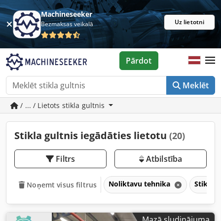
Machineseeker
Uz lietotni
Bezmaksas veikalā
Pārdot
Meklēt
/ ... / Lietots stikla gultnis
Stikla gultnis iegādāties lietotu
(20)
Filtrs
Atbilstība
Noliktavu tehnika
Stikla g
Noņemt visus filtrus
Mazā sludinājuma