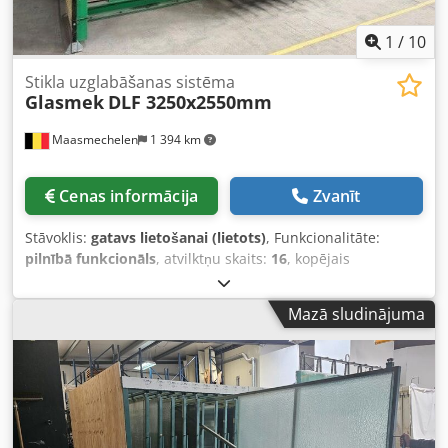
1
/
10
Stikla uzglabāšanas sistēma
Glasmek
DLF 3250x2550mm
Maasmechelen
1 394 km
Cenas informācija
Zvanīt
Stāvoklis:
gatavs lietošanai (lietots)
, Funkcionalitāte:
pilnībā funkcionāls
, atvilktņu skaits:
16
, kopējais
augstums:
2 570 mm
, kopējais platums:
3 500 mm
,
kopējais garums:
5 850 mm
, 16 pozīciju daļēji automātiska
Mazā sludinājuma
lokšņu glabāšanas plaukts L3250x2550mm 1., 12., 13., 14.
un 15. pozīcijā paliktnis 25 cm, no 2. līdz 11. pozīcijai
paliktnis 8 cm. Ārējie izmēri aptuveni
G5850xP3500xA2565mm (hidrauliskais piedziņas
mehānisms) Dedpfey N S Tujx Aqcskr