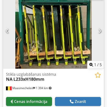
cm paliktnis un 500 kg celtspēja. Ārējie izmēri +/-: L3850 x
P1610 x A2150 mm. Dedpfx Aoy N Tdheqcokr
1
/
5
Stikla uzglabāšanas sistēma
NA
L233xH180mm
Maasmechelen
1 394 km
Cenas informācija
Zvanīt