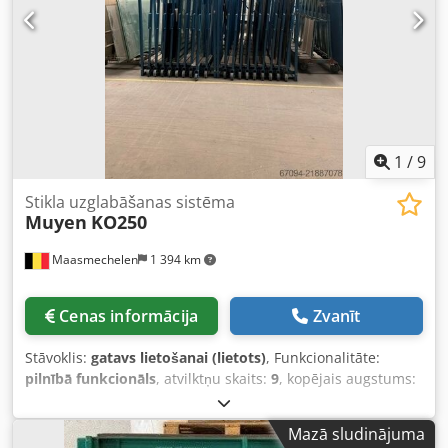
1
/
9
Stikla uzglabāšanas sistēma
Muyen
KO250
Maasmechelen
1 394 km
Cenas informācija
Zvanīt
Stāvoklis:
gatavs lietošanai (lietots)
, Funkcionalitāte:
pilnībā funkcionāls
, atvilktņu skaits:
9
, kopējais augstums:
2 150 mm
, kopējais platums:
1 610 mm
, kopējais garums:
3 850 mm
, dakšu garums:
90 mm
, Manuāla glabātuve ar 9
Mazā sludinājuma
pozīcijām loksnēm L3250 x H1700 mm; katrai plauktam ir 9