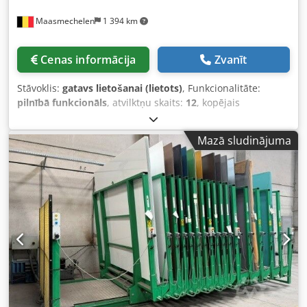
Maasmechelen
1 394 km
Cenas informācija
Zvanīt
Stāvoklis:
gatavs lietošanai (lietots)
, Funkcionalitāte:
pilnībā funkcionāls
, atvilktņu skaits:
12
, kopējais
augstums:
2 770 mm
, kopējais platums:
3 140 mm
,
kopējais garums:
3 850 mm
, dakšu garums:
135 mm
, 12
Mazā sludinājuma
pozīciju manuāla lokšņu uzglabāšanas plaukts
L3250x2250mm; katram plauktam ir 13,5cm paliktnis.
Ārējie izmēri: apm. L4200xP3140xA2770mm. Dsdpfxsy N S
U So Aqcskr