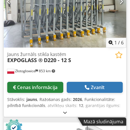
un kravnesību, kā arī pēc izmaiņām darba stāvoklī
noliktavu ar dažādiem parametriem, jūsu individuālo un
vēlmju nosacījumiem. Žurnāls ir īpaši ieteicams stikla,
akmens, mēbeļu un reklāmas uzņēmumiem, un tas ir
atkarīgs arī no plānotās audzēšanas platības.
1
/
6
Jauns žurnāls stikla kastēm
EXPOGLASS ®
D220 - 12 S
Złotogłowice
853 km
Cenas informācija
Zvanīt
Stāvoklis:
jauns
, Ražošanas gads:
2026
, Funkcionalitāte:
pilnībā funkcionāls
, atvilktņu skaits:
12
, garantijas ilgums:
12 mēneši
, Pārdošanas priekšmets ir noliktava stikla rūšu
(321 cm x 255 cm) uzglabāšanai kastēs (12 x 2500 kg): stikls,
Mazā sludinājuma
kvarca sinteri, polikarbonāts, mēbeļu dēļi, akmens vai citi
dēļu materiāli. Žurnāls ir izvelkamu, nedaudz noliektu