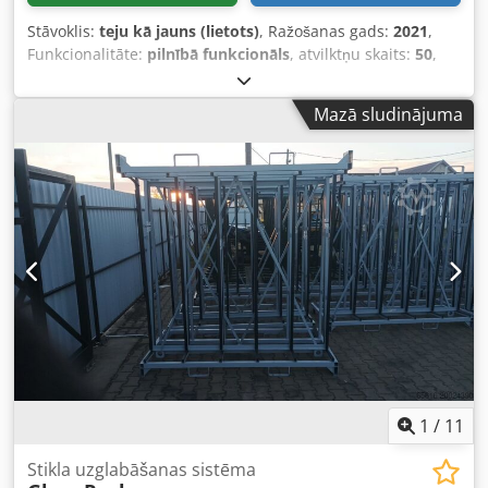
Stāvoklis:
teju kā jauns (lietots)
, Ražošanas gads:
2021
,
Funkcionalitāte:
pilnībā funkcionāls
, atvilktņu skaits:
50
,
Stikla uzglabāšanas sistēma, 50 vietas, gandrīz kā jauna,
Expoglass zīmols, pieejama Dsdpezha R Ajfx Aqcekr
Mazā sludinājuma
1
/
11
Stikla uzglabāšanas sistēma