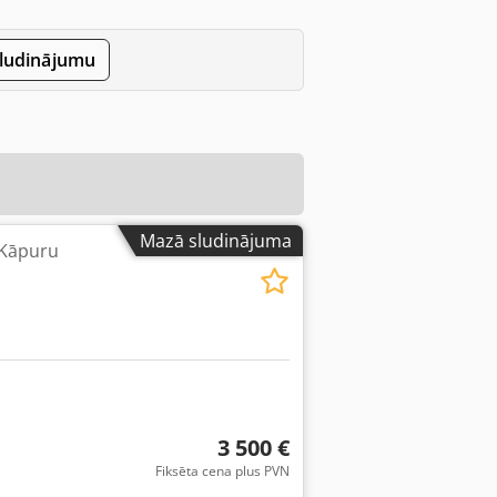
sludinājumu
Mazā sludinājuma
 Kāpuru
3 500 €
Fiksēta cena plus PVN