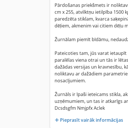
Pārdošanas priekšmets ir nolikta
cm x 255, atvilktņu ietilpība 1500 k
paredzēta stiklam, kvarca saķepi
dēļiem, akmenim vai citiem dēļu m
Žurnālam piemīt bīdāmu, nedaudz 
Pateicoties tam, jūs varat ietaupīt l
paralēlas viena otrai un tās ir lēt
dažādas versijas un kravnesību, k
noliktavu ar dažādiem parametrie
nosacījumiem.
Žurnāls ir īpaši ieteicams stikla,
uzņēmumiem, un tas ir atkarīgs ar
Dcsdsgfm Nmjpfx Aclek
Pieprasīt vairāk informācijas