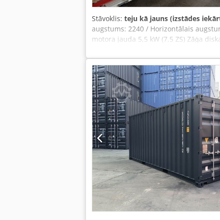
Stāvoklis:
teju kā jauns (izstādes iekār
augstums: 2240 / Horizontālais augstu
motora jauda 5,5 kW (7,5 ZS) Zāģa dis
diska apgriezieni 4800 apgr./min 2 no
pieslēgums 3 x 400 V / 50 Hz Iepriekšē
kompl., tips: 6 ExpertCut Mašīnas datu
izkārtojums Pielāgota datu importa inte
optimizācijas importa draiveriem. Etiķ
Bitburg - pieejams uzreiz -