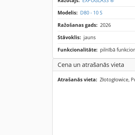
Ražotājs:
EXPOGLASS ®
Modelis:
D80 - 10 S
Ražošanas gads:
2026
Stāvoklis:
jauns
Funkcionalitāte:
pilnībā funkcio
Cena un atrašanās vieta
Atrašanās vieta:
Złotogłowice, P