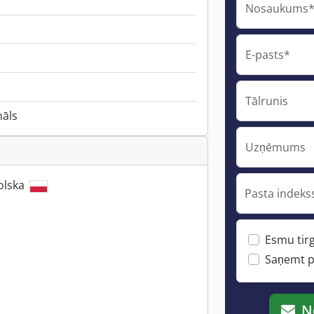
Nosaukums
E-pasts*
Tālrunis
nāls
Uzņēmums
olska
Pasta indekss
Esmu tirg
Saņemt p
N