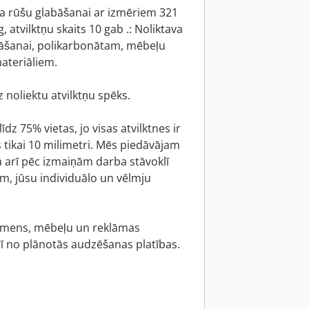
va rūšu glabāšanai ar izmēriem 321
g, atvilktņu skaits 10 gab .: Noliktava
nāšanai, polikarbonātam, mēbeļu
ateriāliem.
noliektu atvilktņu spēks.
īdz 75% vietas, jo visas atvilktnes ir
as tikai 10 milimetri. Mēs piedāvājam
ā arī pēc izmaiņām darba stāvoklī
m, jūsu individuālo un vēlmju
 akmens, mēbeļu un reklāmas
ī no plānotās audzēšanas platības.