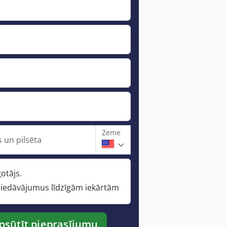
*
Zeme
 un pilsēta
otājs.
iedāvājumus līdzīgām iekārtām
osūtīt pieprasījumu