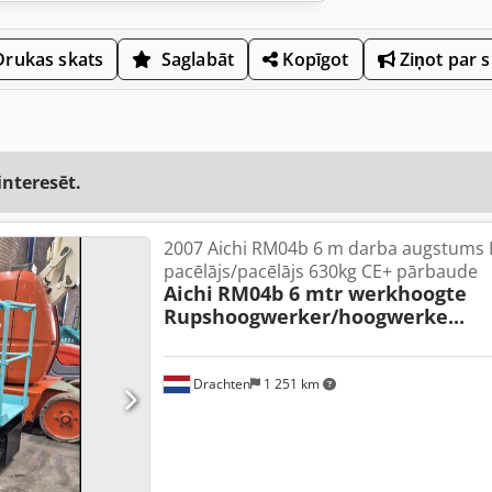
rukas skats
Saglabāt
Kopīgot
Ziņot par 
interesēt.
2007 Aichi RM04b 6 m darba augstums
pacēlājs/pacēlājs 630kg CE+ pārbaude
Aichi
RM04b 6 mtr werkhoogte
Rupshoogwerker/hoogwerke...
Drachten
1 251 km
Pieprasīt vairāk attēlu