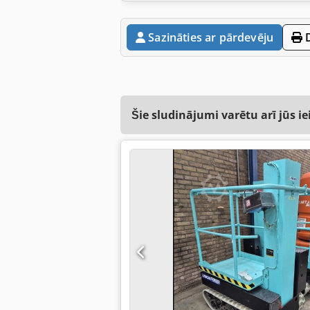
Sazināties ar pārdevēju
D
Šie sludinājumi varētu arī jūs ie