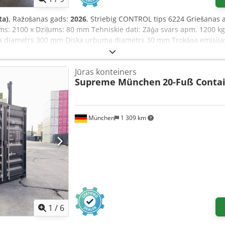
ta)
, Ražošanas gads:
2026
, Striebig CONTROL tips 6224 Griešanas 
ms: 2100 x Dziļums: 80 mm Tehniskie dati: Zāģa svars apm. 1200 
ka diametrs 300 mm Diska urbuma diametrs 30 mm Trokšņa emisijas
sūces pieslēgumi Ø 140 mm Saspiestā gaisa pieslēgums 6-10 bāri Pi
jās iegriezuma zāģēšanas agregāts VSA (bezpakāpju) Nelielas alumīni
Jūras konteiners
 sagatavošana (Industry 4.0 gatavs) Dodpjy Ehnyofx Acljck Striebig
Supreme München
20-Fuß Conta
rfeisa un etiķešu izkārtojuma iestatīšana. Klienta .csv fails tiek pā
ešu izkārtojums tiek pielāgots klienta vajadzībām un sagatavots. At
München
1 309 km
1
/
6