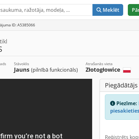
Meklēt
Pā
nājuma ID: A5385066
tikl
S
gads
Stāvoklis
Atrašanās vieta
Jauns
Złotogłowice
(pilnībā funkcionāls)
Piegādātājs
Piezīme:
piesakieties
Reģistrēts kop