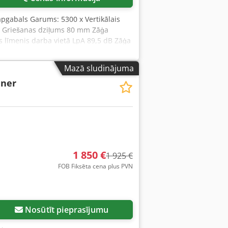
apgabals Garums: 5300 x Vertikālais
kg Griešanas dziļums 80 mm Zāģa
 līmenis darba vietā LpA 89,5 dB Zāģa
evades jauda 7,3 kW (10,7 kW) Tīkla
ja detaļas Brīvi stāvoša balsta
Mazā sludinājuma
 pakalpojums Datu imports / Etiķešu
iner
rbaudīts un testēts ar griešanas
rašanās vieta: no noliktavas 54634
1 850 €
1 925 €
FOB Fiksēta cena plus PVN
Nosūtīt pieprasījumu