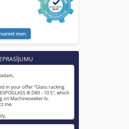
i
zvaniet man.
IEPRASĪJUMU