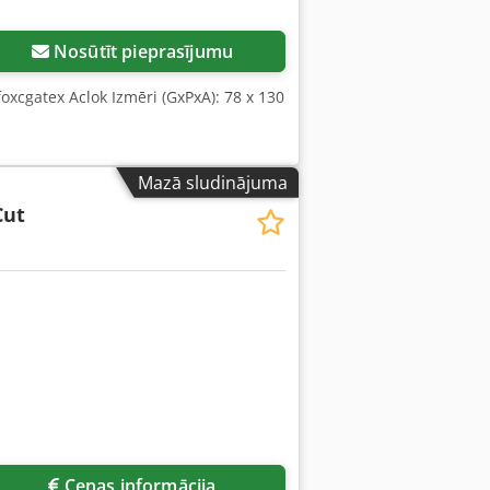
Nosūtīt pieprasījumu
oxcgatex Aclok Izmēri (GxPxA): 78 x 130
Mazā sludinājuma
Cut
Cenas informācija