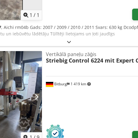
1
/
1
7
, Aichi rm04b Gads: 2007 / 2009 / 2010 / 2011 Svars: 630 kg Dcodpf
ātu un iebūvētu lādētāju Tūlītēji lietojams un ļoti jaudīgs
Vertikālā paneļu zāģis
Striebig
Control 6224 mit Expert 
Bitburg
1 419 km
1
/
9