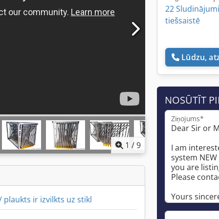
22 Sludinājum
tiešsaistē
Lūdzu, at
NOSŪTĪT P
Ziņojums*
1
/
9
 plaukts ir izvilkts uz stikl