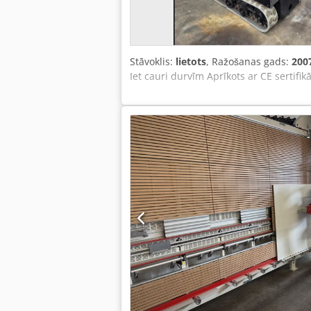
Stāvoklis:
lietots
, Ražošanas gads:
200
Iet cauri durvīm Aprīkots ar CE sertifik