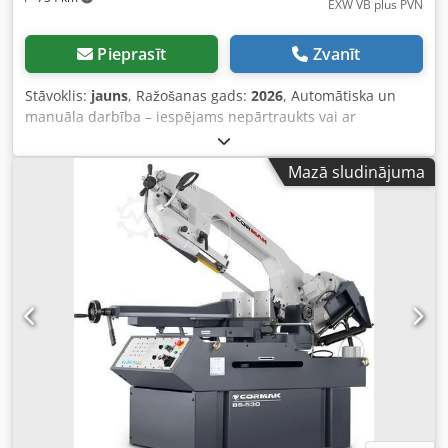
EXW VB plus PVN
Pieprasīt
Zvanīt
Stāvoklis:
jauns
, Ražošanas gads:
2026
, Automātiska un
manuāla darbība – iespējams nepārtraukts vai ar
iedarbināšanas komandu vadāms režīms Dcsdpoyi Uq Uofx
Apvsk Hidrauliska rokas nolaidīšana – bezpakāpju padeves
Mazā sludinājuma
vadība bez pārslodzes riska Griešanas leņķa diapazons:
-45° līdz +60° – ātra regulēšana bez materiāla demontāžas
Jaudīgs 1500/1100 W motors (2/4 polu) – augsta veiktspēja
arī bieziem profiliem 2 lentas ātrumi: 34 un 68 m/min –
pielāgoti materiāla tipam Stabila konstrukcija – 285 kg –
bez vibrācijām, augsta precizitāte Ātrās fiksācijas spīļvīze –
ātra materiāla nomaiņa sērijveida ražošanā Sūkņa
dzesēšana – pagarināts lentes kalpošanas laiks, uzlabota
griešanas kvalitāte Automātiska izslēgšanās pēc griešanas
400 V | trīsfāzu savienojums 50 Hz Motora jauda 1500 /
1100 W Lentas ātrums 34 / 68 m/min Lentas izmēri 2740 ×
27 × 0,9 mm Skriemeļu diametrs 305 mm Griešanas leņķu
diapazons 45°L | 30°L | 15°L | 0° | 15°R | 30°R | 45°R |