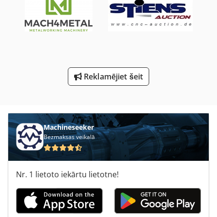
To Izplešanās
Urbšana Ar Diegu Griezējs
Vertikālā Iepakošanas Mašīnas
Vertikālā Slīpēšanas Mašīna
Reklamējiet šeit
Vertikālās Frēzēšanas Mašīna
Virs Zemes Mazuta Tvertne
Machineseeker
Bezmaksas veikalā
Nr. 1 lietoto iekārtu lietotne!