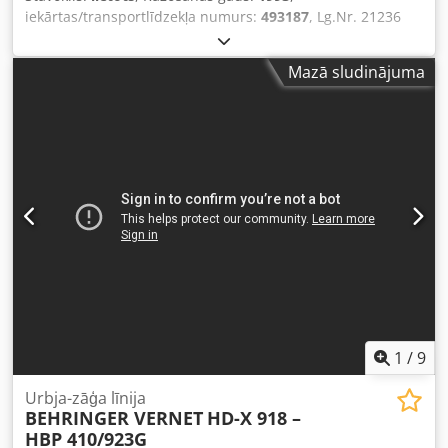
iekārtas/transportlīdzekļa numurs:
493187
, Lg.Nr. 21236
Hidrauliski darbota divstāvu virzoša griezējleņķu metāla
lentzāģmašīna Tehniskie dati: - Griešanas diapazons pie
Mazā sludinājuma
90° Apaļš 360 mm Dodpfjwqpmnsx Apvsck - Taisnstūris
600 x 360 mm - Griešanas diapazons pie 45° Apaļš 320 mm
- Leņķa regulēšana ar rokturi - Lentzāģa izmēri 5400 x 38 x
1,3 mm - Griešanas ātrums bezpakāpju regulējams 19 –
130 m/min - Griešanas spiediens bezpakāpju regulējams 0
– 10 m/min - Manuāla materiāla fiksācija - Lentzāģa
pacelšanas augstuma iepriekšēja izvēle -
Mikroaizsmidzināšanas dzeses sistēma - Kopējā piedziņas
jauda 400 V / 8 kW - Nepieciešamā platība apm. P 1800 x A
2000 x D 3250 mm - Svars apm. 2200 kg -
Ienākošās/izejošās rullīšu transportieri katrs apm. 6000 /
8000 mm
1
/
9
Urbja-zāģa līnija
BEHRINGER VERNET
HD-X 918 –
HBP 410/923G