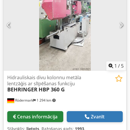
Slīpgriezumi līdz 60° pa kreisi - Piemērots sausai un slapjai
griešanai - Dzesēšanas šķidruma sistēma - Mašīnas
pamatne
1
/
5
Hidrauliskais divu kolonnu metāla
lentzāģis ar slīpēšanas funkciju
BEHRINGER
HBP 360 G
Rödermark
1 294 km
Cenas informācija
Zvanīt
Stāvoklis:
lietots
, Ražošanas gads:
1993
,