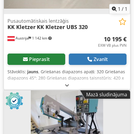
1
/
1
Pusautomātiskais lentzāģis
KK Kletzer
KK Kletzer UBS 320
10 195 €
Austrija
1 142 km
EXW VB plus PVN
Pieprasīt
Zvanīt
Stāvoklis:
jauns
, Griešanas diapazons apaļš: 320 Griešanas
diapazons 45°: 280 Griešanas diapazons taisnstūris: 420 x
220 Griešanas diapazons 45° leņķī, plakans: 280 x 200
Griešanas ātrums: 20-100 Zāģa lentes izmērs: 3660 x 27 x
Mazā sludinājuma
0,9 Motors: 1,5 Svars apm.: 625 KK Kletzer UBS 320 lentes
zāģis Augstas veiktspējas būvniecības tērauda iekārta,
pamata vadība Standarta aprīkojums: - M42 bimetāla zāģa
asmens - Maināms ātrums Dcsdpfxerz Uzbj Apvjk -
Invertera vadības ierīce - Dzesēšanas sistēma -
Automātiskā zāģa asmens lūzuma izslēgšanas sistēma -