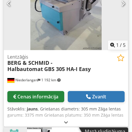
Zāģa asmens spriegošanas ierīce - Materiāla balsta statīvs
- Leņķa skrūvspīle - Asmens birste
1
/
5
Lentzāģis
BERG & SCHMID -
Halbautomat
GBS 305 HA-I Easy
Niederlangen
1 192 km
Cenas informācija
Zvanīt
Stāvoklis:
jauns
, Griešanas diametrs: 305 mm Zāģa lentas
garums: 3375 mm Griešanas platums: 350 mm Zāģa lentas
izmēri: 3375 x 27 x 0,9 mm Griešanas jauda pie 90° apaļām
sagatavēm: 305 mm Griešanas jauda pie 90° kvadrātam:
Mazā sludinājuma