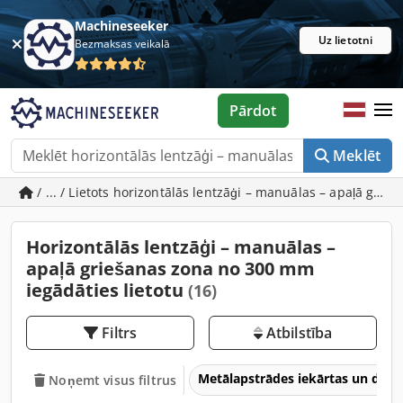
Machineseeker
Uz lietotni
Bezmaksas veikalā
Pārdot
Meklēt
/ ... / Lietots horizontālās lentzāģi – manuālas – apaļā gr
Horizontālās lentzāģi – manuālas –
apaļā griešanas zona no 300 mm
iegādāties lietotu
(16)
Filtrs
Atbilstība
Metālapstrādes iekārtas un dar
Noņemt visus filtrus