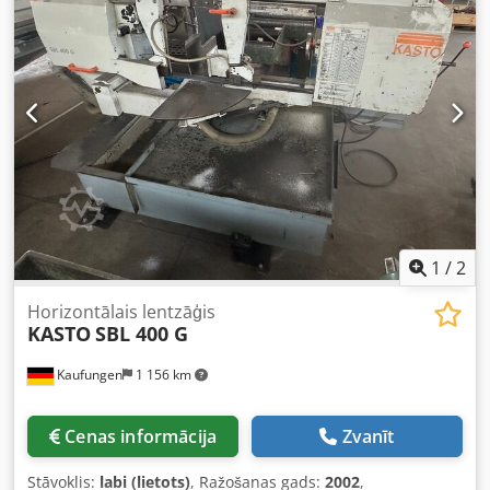
padeves augstums: 800 mm Griešanas kapacitātes:
Griešanas jauda pie 0° apaļam profilam: 320 mm Griešanas
jauda pie 0° masīvam: 320 mm Griešanas jauda pie 0°
kvadrātveida materiālam guļus stāvoklī: 320 x 320 mm
Griešanas jauda pie 0° kvadrātveida materiālam vertikāli:
— Dzesēšanas šķidruma sūknis
1
/
2
Horizontālais lentzāģis
KASTO
SBL 400 G
Kaufungen
1 156 km
Cenas informācija
Zvanīt
Stāvoklis:
labi (lietots)
, Ražošanas gads:
2002
,