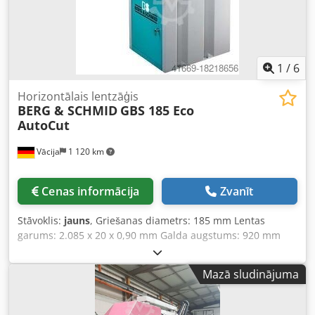
1
/
6
Horizontālais lentzāģis
BERG & SCHMID
GBS 185 Eco
AutoCut
Vācija
1 120 km
Cenas informācija
Zvanīt
Stāvoklis:
jauns
, Griešanas diametrs: 185 mm Lentas
garums: 2.085 x 20 x 0,90 mm Galda augstums: 920 mm
Lentas ātrums: 35 + 70 m/min Pievades spriegums: 400 V
Kopējais enerģijas patēriņš: 0,8 kW Dsdpfx Asvn Uzaspvjck
Mazā sludinājuma
Iekārtas svars: apm. 200 kg Berg & Schmid - Metāla
lentzāģis GBS 185 Eco AutoCut Ļoti ātra un stabila
zāģēšana, pateicoties uzlabotai piedziņas tehnoloģijai -