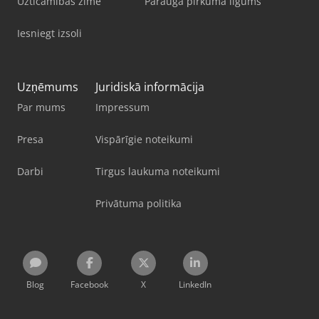
Uzticamības zīme
Parauga pirkuma līgums
Iesniegt izsoli
Uzņēmums
Juridiskā informācija
Par mums
Impressum
Presa
Vispārīgie noteikumi
Darbi
Tirgus laukuma noteikumi
Privātuma politika
Blog
Facebook
X
LinkedIn