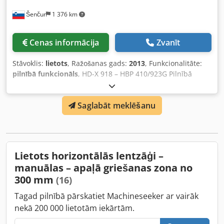
Šenčur
1 376 km
Cenas informācija
Zvanīt
Stāvoklis:
lietots
, Ražošanas gads:
2013
, Funkcionalitāte:
pilnībā funkcionāls
, HD-X 918 – HBP 410/923G Pilnībā
aprīkota, modernākās paaudzes CNC vadīta sistēma
efektīvai un ātrai gandrīz visu veidu konstrukciju profilu un
Saglabāt meklēšanu
plākšņu urbšanai un zāģēšanai. Djdpjw Hf T Nofx Apvjck
Lietots horizontālās lentzāģi –
manuālas – apaļā griešanas zona no
300 mm
(16)
Tagad pilnībā pārskatiet Machineseeker ar vairāk
nekā 200 000 lietotām iekārtām.