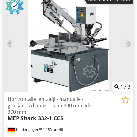
260 mm Griešanas jauda pie 90° taisnstūrim: 350 x 200
mm Griešanas jauda pie 45° apaļām sagatavēm: 250 mm
Griešanas jauda pie 45° kvadrātam: 230 mm Griešanas
jauda pie 45° taisnstūrim: 230 x 200 mm Griešanas jauda
pie 60° apaļām sagatavēm: 175 mm Griešanas jauda pie
60° kvadrātam: 155 mm Griešanas jauda pie 60°
plakanajam materiālam: 170 x 100 mm Kopējā jaudas
prasība: 1,5 / 1,8 kW Dcsdpfxju Dbvtj Apvjk Iekārtas svars:
apmēram 0,7 t Nepieciešamā platība: apm. 1,5 x 1,8 x 1,9
m - Slīpie griezumi līdz 60° pa kreisi un 45° pa labi -
Materiāla augstuma sensors - Lodīšu gultņu grozāmais
galds - Hidrauliskais spīlējums ar sāniski pārvietojamu
funkciju - Masīva, liela materiāla balsts - Automātiska
dzesēšanas sistēma
1
/
3
Horizontālie lentzāģi - manuālie -
griešanas diapazons no 300 mm līdz
300 mm
MEP
Shark 332-1 CCS
Niederlangen
1 195 km