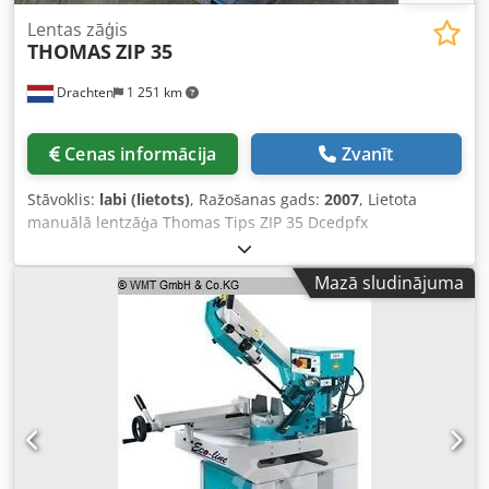
Lentas zāģis
THOMAS
ZIP 35
Drachten
1 251 km
Cenas informācija
Zvanīt
Stāvoklis:
labi (lietots)
, Ražošanas gads:
2007
, Lietota
manuālā lentzāģa Thomas Tips ZIP 35 Dcedpfx
Apoyhmglovek Manuāls, vienpusējs slīpais grieziens
Kapacitāte: 250 x 350 mm
Mazā sludinājuma