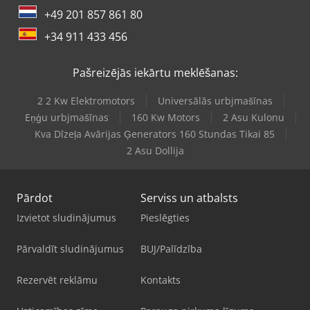
+49 201 857 861 80
+34 911 433 456
Pašreizējās iekārtu meklēšanas:
2 2 Kw Elektromotors
Universālās urbjmašīnas
Eņģu urbjmašīnas
160 Kw Motors
2 Asu Kulonu
Kva Dīzeļa Avārijas Ģenerators 160 Stundas Tikai 85
2 Asu Dollija
Pārdot
Serviss un atbalsts
Izvietot sludinājumus
Pieslēgties
Pārvaldīt sludinājumus
BUJ/Palīdzība
Rezervēt reklāmu
Kontakts