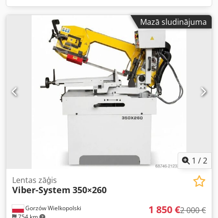
Mazā sludinājuma
1
/
2
Lentas zāģis
Viber-System
350×260
1 850 €
Gorzów Wielkopolski
2 000 €
754 km