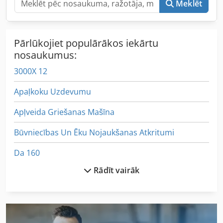
Meklēt
Pārlūkojiet populārākos iekārtu
nosaukumus:
3000X 12
Apaļkoku Uzdevumu
Apļveida Griešanas Mašīna
Būvniecības Un Ēku Nojaukšanas Atkritumi
Da 160
Rādīt vairāk
Dziļi Kravas Piekabe M Locīšanas Auffahrr
German
Hc 310