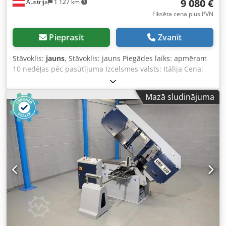
9 080 €
Austrija
1 127 km
Fiksēta cena plus PVN
Pieprasīt
Zvanīt
Stāvoklis:
jauns
, Stāvoklis: jauns Piegādes laiks: apmēram
10 nedēļas pēc pasūtījuma Izcelsmes valsts: Itālija Cena:
9080 € Līzinga likme: 175,24 € Zāģrāmis: šūpojošais rāmis
Lentas zāģa izmēri: 3270x27x0,9 mm Lentas ātrums: 35/70
Mazā sludinājuma
m/min Griešanas jauda 0° apaļš: 300 mm Griešanas jauda
0° kvadrātveida: 240 mm Djdpeynm Szefx Apvsck
Griešanas jauda 0° plakans: 420x200 mm Griešanas jauda
45° apaļš: 240 mm, kvadrāts: 230 mm Griešanas jauda 60°
apaļš: 170 mm, kvadrāts: 170 mm Darba augstums: 830
mm Garums: 1600 mm Platums: 1400 mm Augstums: 1950
mm Svars: 356 kg Manuāli pievelkams vice ar ātrās
fiksācijas sviru Nolaišana ar pašsvaru ar regulējamu
amortizatoru 2 ātrumi Dzesēšanas šķidruma iekārta
OPCIJAS: Rullīšu konveijeri un lentas pēc pieprasījuma