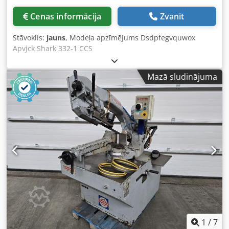
Cenas informācija
Zvanīt
Stāvoklis:
jauns
, Modeļa apzīmējums Dsdpfegvquwox
Apvjck Shark 332-1 CCS
Mazā sludinājuma
1
/
7