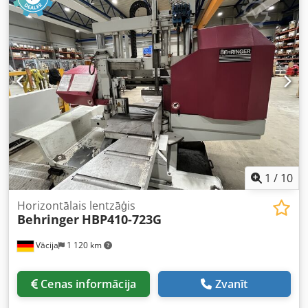
sūknis / minimālās smidzināšanas ierīce Pneimatiskā
materiāla fiksācija Piederums nerūsējošā tērauda
zāģēšanai Garuma ierobežotājs ar automātisko
pozicionēšanu līdz 6200 mm Dksdpfoznxg Njx Aprer
Rullīšu konveijers ar 1000 mm garu kreisajā pusē Svars:
apmēram 800 kg
1
/
10
Horizontālais lentzāģis
Behringer
HBP410-723G
Vācija
1 120 km
Cenas informācija
Zvanīt