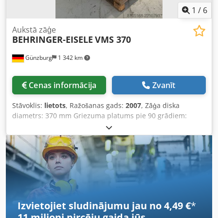
1
/
6
Aukstā zāģe
BEHRINGER-EISELE
VMS 370
Günzburg
1 342 km
Cenas informācija
Zvanīt
Stāvoklis:
lietots
, Ražošanas gads:
2007
, Zāģa diska
diametrs: 370 mm Griezuma platums pie 90 grādiem:
taisns 200 x 100 mm Griezuma platums pie 90 grādiem:
apaļš 130 mm Zāģa diska griešanās ātrums: 34/68
apgr./min. Dodpfx Ajzr Rqboprskr Kopējā nepieciešamā
jauda: 2,6 kW Materiāla atbalsta augstums: 900 mm
Nepieciešamā platība: apmēram 1335 x 865 x 2175 m
Mašīnas svars: apmēram 430 kg
Izvietojiet sludinājumu jau no 4,49 €
*
11 miljoni pircēju
gaida jūs