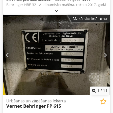
Behringer HBE 321 A, dinamiska mašīna, ražota 2017. gadā
– mazlietota, sīkāka informācija tiks sniegta vēlāk. Mašīna
ir pieejama. – Attēlos redzams mašīnas sākotnējais
Mazā sludinājuma
stāvoklis. Dkedpozrgn Nefx Aprsr
1
/
11
Urbšanas un zāģēšanas iekārta
Vernet Behringer
FP 615