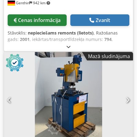
Genthin
942 km
Cenas informācija
Zvanīt
Stāvoklis:
nepieciešams remonts (lietots)
, Ražošanas
gads:
2001
, iekārtas/transportlīdzekļa numurs:
794
,
Funkcionalitāte:
ierobežota funkcionalitāte
, Urbtrijumu
zāģēšanas iekārta. No 2001. līdz 2011. gadam: darbs trīs
Mazā sludinājuma
maiņās. No 2011. gada: darbs divās maiņās. Zāģēšanas
iekārta darbojas pilnībā. Dedpfxozrl Eae Aprekr Urbtrijumu
iekārta: darbojas tikai divās no trim asīm. Iekārta pašlaik
darbojas.