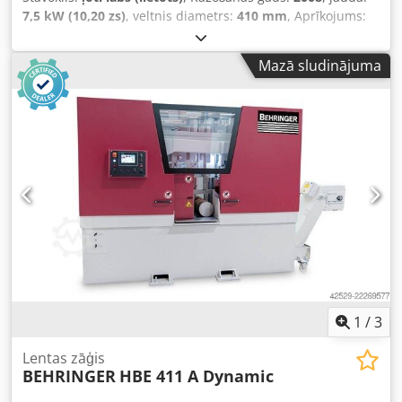
7,5 kW (10,20 zs)
, veltnis diametrs:
410 mm
, Aprīkojums:
CE marķējums
, Behringer HBP 413 A, ražošanas gads 2008,
ļoti mazlietots, oriģinālā krāsa, veikta pilna apkope utt., viss
Mazā sludinājuma
ir izdarīts. Dkjdezkq Udjpfx Aprer
1
/
3
Lentas zāģis
BEHRINGER
HBE 411 A Dynamic