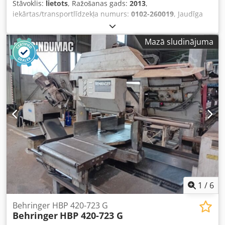
Stāvoklis:
lietots
, Ražošanas gads:
2013
,
iekārtas/transportlīdzekļa numurs:
0102-260019
, Jaudīga
slīpējzāģe, kas paredzēta prasīgam tērauda un profilu
apstrādei. Dkodpszl S Dcofx Aprsr BEHRINGER HBP 410-
Mazā sludinājuma
723G ir izturīga, augstas veiktspējas slīpējzāģe, kas
paredzēta precīzai taisnas un slīpas griešanai masīvā
materiālā, caurulēs, profilās un balstu konstrukcijās.
Pateicoties tās izturīgajai, izliecam izturīgajai čuguna
zāģrāmim, precīzai zāģslītes vadīšanai un jaudīgajai
hidrauliskajai sistēmai, šī iekārta ir ideāli piemērota
rentablam izmantošanai tērauda tirdzniecībā, mašīnbūvē,
tērauda konstrukciju ražošanā un rūpnieciskajā ražošanā.
1
/
6
Behringer HBP 420-723 G
Behringer
HBP 420-723 G