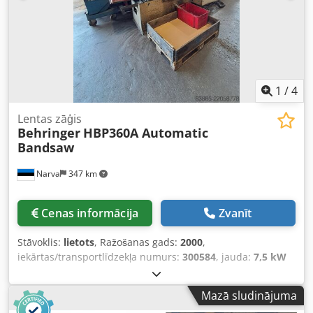
uzstādīšanu Uzreiz pieejams no noliktavas
1
/
4
Lentas zāģis
Behringer
HBP360A Automatic
Bandsaw
Narva
347 km
Cenas informācija
Zvanīt
Stāvoklis:
lietots
, Ražošanas gads:
2000
,
iekārtas/transportlīdzekļa numurs:
300584
, jauda:
7,5 kW
(10,20 zs)
, maksimālais griešanas augstums:
360 mm
,
griešanas platums (maks.):
400 mm
, Aprīkojums:
CE
Mazā sludinājuma
marķējums, dokumentācija / rokasgrāmata
, Augstas