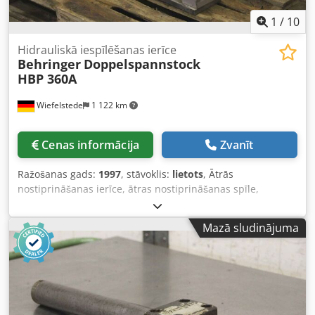
1
/
10
Hidrauliskā iespīlēšanas ierīce
Behringer
Doppelspannstock
HBP 360A
Wiefelstede
1 122 km
Cenas informācija
Zvanīt
Ražošanas gads:
1997
, stāvoklis:
lietots
, Ātrās
nostiprināšanas ierīce, ātras nostiprināšanas spīle,
hidrauliskā nostiprināšanas ierīce, nostiprināšanas ierīce
lentzāģa automātam, hidrauliskā dubultā spīle -
Mazā sludinājuma
Nostiprināšanas ierīce: Hidrauliskā dubultā spīle no
Behringer HBP 360 A lentzāģa automāta Djdpfxjgbvnvo
Aprekr -Spīles dziļums: līdz aptuveni 380 mm -Izmēri: skatīt
fotogrāfijas -Ārējie izmēri: 400/1130/A665 mm -Svars: 192
kg