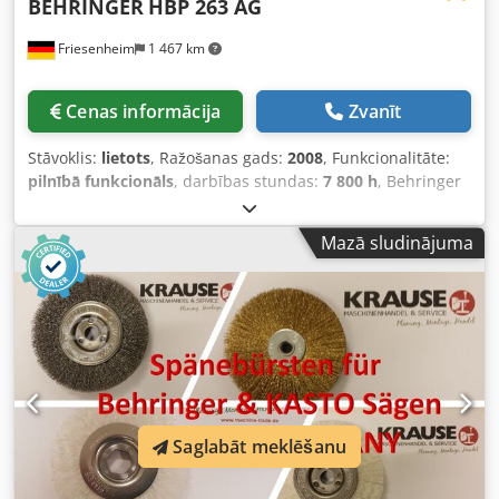
BEHRINGER
HBP 263 AG
Friesenheim
1 467 km
Cenas informācija
Zvanīt
Stāvoklis:
lietots
, Ražošanas gads:
2008
, Funkcionalitāte:
pilnībā funkcionāls
, darbības stundas:
7 800 h
, Behringer
HBP 263 AG — pilnībā automātiska metāla lentes zāģis ar
leņķa griešanas funkciju. Ražotājs: Behringer Dkjdpfxjzmh
Mazā sludinājuma
Rbs Apror Tips: HBP 263 AG Izgatavošanas gads: 2008
Stāvoklis: lietots, darba kārtībā, var tikt demonstrēts, ir
pieejams video. Ieslēgšanas stundas: Zāģēšanas stundas:
16 028 stundas. Komplektācija: 7 785 stundas. -
Dokumentācija - Minimālās smērvielas padeve Pieejamība:
līdz krājumu izbeigšanai, ar paturēto tiesību, ka prece var
tikt pārdota citam pircējam.
Saglabāt meklēšanu