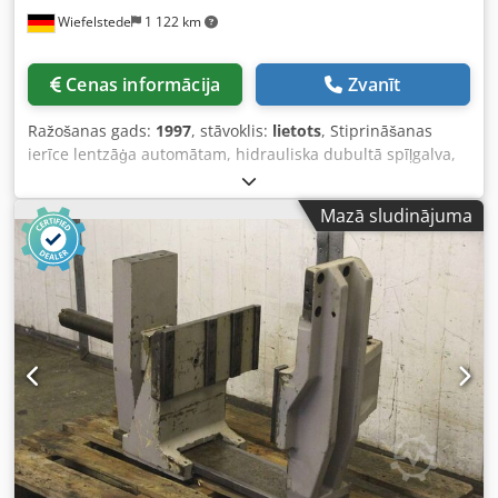
Wiefelstede
1 122 km
Cenas informācija
Zvanīt
Ražošanas gads:
1997
, stāvoklis:
lietots
, Stiprināšanas
ierīce lentzāģa automātam, hidrauliska dubultā spīļgalva,
zāģēšanas vienības turētājs, padeve, materiāla
pozicionēšana -Zāģēšanas vienības turētājs: no lentzāģa
Mazā sludinājuma
automāta Behringer HBP 360 A -Gājiens: 675 mm -Vārpsta:
Ø 40 mm -Izmēri: skatīt fotoattēlus -Ģabarītizmēri:
720/1545/H220 mm Dedegbvnnspfx Aprjkr -Svars: 236 kg