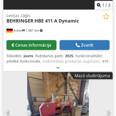
1
/
3
Lentas zāģis
BEHRINGER
HBE 411 A Dynamic
Achim
1 081 km
Cenas informācija
Zvanīt
Stāvoklis:
jauns
, Ražošanas gads:
2025
, Funkcionalitāte:
pilnībā funkcionāls
, maksimālais griešanas augstums:
410
mm
, BEHRINGER HBE 411 A Dynamic, JAUNA IEKĀRTA!
Manuāla pozicionēšana 18 Griešanas uzraudzība 22 Zāģa
Mazā sludinājuma
piedziņa 5,2 kW 50-2 Skaidu transportieris 100 5 Micro 250
Iepakojuma fiksācijas ierīce 440 Stieņa sākuma atpazīšana
535 Atvilkšanas cilindrs 550 Spiediena regulēšana
nostiprināšanai 832 Līnijas lāzers 940 Apgaismojums 941
Griešanas kanāla paplašinājums Dksdpfxszixx Is Apror
Behringer jaunās iekārtas: Nāc-Skati-Pērc Uzreiz pieejams
no noliktavas Garantija no iegādes datuma Nepilnība?
Ātrākā nomaiņa Pēc pieprasījuma ar piegādi un