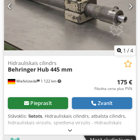
1
/
4
Hidrauliskais cilindrs
Behringer
Hub 445 mm
175 €
Wiefelstede
1 122 km
Fiksēta cena plus PVN
Pieprasīt
Zvanīt
Stāvoklis:
lietots
, Hidrauliskais cilindrs, atbalsta cilindrs,
hidrauliskais virzulis, spiediena virzulis - Hidrauliskais
cilindrs: no lentzāģa automāta Behringer HBP -
Virzuļstienis: Ø 22 mm - Gājiens: 445 mm Dkodpsgb Eg
Mazā sludinājuma