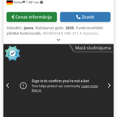
Achim
1 081 km
Cenas informācija
Zvanīt
Stāvoklis:
jauns
, Ražošanas gads:
2025
, Funkcionalitāte:
pilnībā funkcionāls
, BEHRINGER HBE 411 A Dynamic,
JAUNA IEKĀRTA! Griešanas uzraudzība 22 AFC-Pro 33 Zāģa
piedziņa 5,2 kW 50-2 Skavu transportieris 100 Stieņa
Mazā sludinājuma
sākuma atpazīšana 535 Apgaismojums Jaunas Behringer
iekārtas: nāc-skati-iegādājies Dkodpfxezixyls Aprjr
Pieejams uzreiz no noliktavas Garantija no iegādes datuma
Ir bojājums? Nomaiņa iespējami īsā laikā Pēc vēlēšanās ar
piegādi un uzstādīšanu Pieejams uzreiz no noliktavas