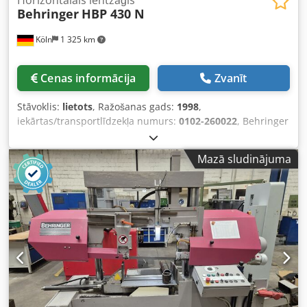
Behringer
HBP 430 N
Köln
1 325 km
Cenas informācija
Zvanīt
Stāvoklis:
lietots
, Ražošanas gads:
1998
,
iekārtas/transportlīdzekļa numurs:
0102-260022
, Behringer
HBP 430N ir horizontāla divstūra lēnzāģis, kas paredzēts
profesionālam izmantošanai metāla apstrādē. Tā ir
Mazā sludinājuma
piemērota precīzai masīvu materiālu, cauruļu un profilu
griešanai, un to raksturo izturīga konstrukcija un augsta
griešanas precizitāte. Mašīna ir paredzēta taisniem
griezumiem; atkarībā no konfigurācijas, iespējami arī leņķa
griezumi līdz 45°. Ar griešanas diapazonu Ø 430 mm vai
600 × 430 mm un nepārtraukti regulējamu griešanas
ātrumu no 17 līdz 110 m/min, tā ir daudzpusīgi
izmantojama. Jaudīgais 7,5 kW zāģa motors, hidrauliskā
apstrādājamā materiāla fiksācija un dzesēšanas-smēreļļu
sistēma ar 150 litriem nodrošina uzticamu un ekonomisku