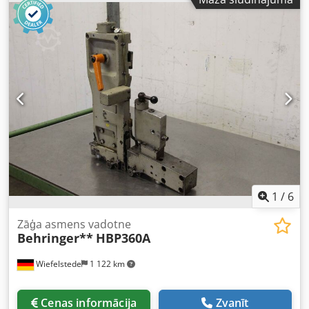
1
/
6
Zāģa asmens vadotne
Behringer**
HBP360A
Wiefelstede
1 122 km
Cenas informācija
Zvanīt