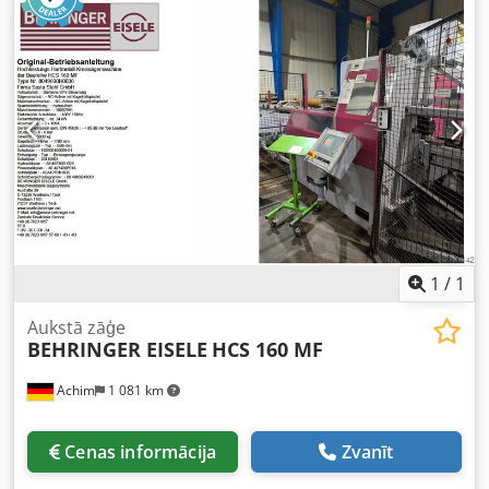
veiktspējas, smagas, automātiska horizontālā lentzāģa
iekārta no vācu premium ražotāja Behringer. Paredzēta
precīzai un ekonomiski izdevīgai masīvu, cauruļu un profilu
griešanai. Galvenās īpašības: Stabila dubultkolonnu
konstrukcija: dubultpīlāru dizains garantē bezvibrāciju
darbību, ģeometrisko precizitāti un maksimālu lentzāģa
asmens kalpošanas laiku. Pilnībā automātiska darbība:
aprīkota ar hidraulisko materiāla padevi un automātiskām
fiksācijas žņaugām masveida ražošanas cikliem. Behringer
NC vadība: oriģinālais digitālais operatora panelis ērtai
griešanas garumu un partiju apjomiem programmēšanai.
Dkodpfszbg E Ijx Apror Stāvoklis: Iekārta pilnībā darba
kārtībā, regulāri apkalpota, šobrīd izvietota aktīvā
1
/
1
ražošanas darbnīcā. CE sertifikāts.
Aukstā zāģe
BEHRINGER EISELE
HCS 160 MF
Achim
1 081 km
Cenas informācija
Zvanīt