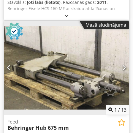
Stāvoklis:
ļoti labs (lietots)
, Ražošanas gads:
2011
,
Behringer Eisele HCS 160 MF ar skaidu atdalīšanas un
padeves žurnālu, gaisa filtru iekārtu un daudz ko citu.
Iekārta ieradīsies augusta beigās, pēc tam tiks renovēta.
Mazā sludinājuma
Fotogrāfijās redzams oriģinālais stāvoklis. Dkodpfx Apozhki
Asrsr
1
/
13
Feed
Behringer
Hub 675 mm