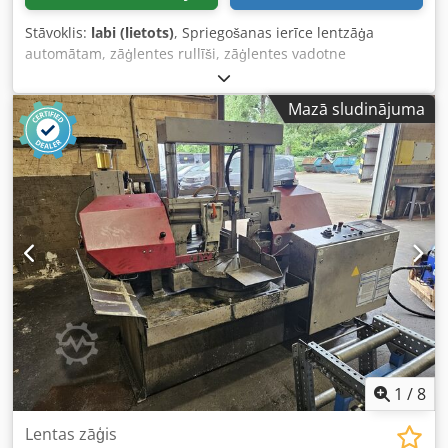
Stāvoklis:
labi (lietots)
, Spriegošanas ierīce lentzāģa
automātam, zāģlentes rullīši, zāģlentes vadotne
Dedpsgccunjfx Aprekr - Zāģlentes vadotne no Behringer
HBP HBP360A lentzāģa automāta - Cena: komplektā -
Mazā sludinājuma
Izmēri: 460/70/H505 mm - Svars: 28,6 kg
1
/
8
Lentas zāģis