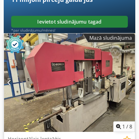
Ievietot sludinājumu tagad
*par sludinājumu/mēnesī
Mazā sludinājuma
1
/
8
Horizontālais lentzāģis