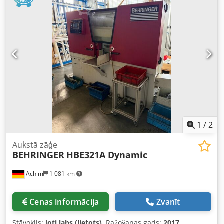
1
/
2
Aukstā zāģe
BEHRINGER
HBE321A Dynamic
Achim
1 081 km
Cenas informācija
Zvanīt
Stāvoklis:
ļoti labs (lietots)
, Ražošanas gads:
2017
,