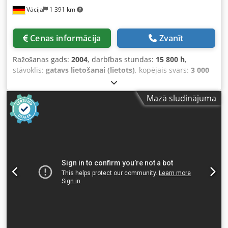
Vācija
1 391 km
Cenas informācija
Zvanīt
Ražošanas gads:
2004
, darbības stundas:
15 800 h
,
stāvoklis:
gatavs lietošanai (lietots)
, kopējais svars:
3 000
kg
, Šī Behringer HBP 420-723 G metāla lentes zāģmašīna ir
ražota 2004. gadā. Tai ir uzstādīts 2010. gada ražojuma
Mazā sludinājuma
Silberland B 660 / 15 m motorizētais rullīšu konveijers, un
tās darbības laiks ir aptuveni 15 800 stundas. Zāģa
griešanas ātrums ir 10–120 m/min, un to darbinā 5,5 kW
zāģa piedziņas motors. Ideāli piemērots dažādu izmēru un
leņķu griešanai. Sazinieties ar mums, lai saņemtu vairāk
informācijas par šo iekārtu. Zāģim ir hidrauliska
nostiprināšanas ierīce, kas darbojas gan vertikālā, gan
horizontālā virzienā. Rullīšu konveijers izejas pusē ir 15 m
garš un aprīkots ar manuāli vadāmu padeves mehānismu.
Izejas pusē atrodas 12 m garš rullīšu konveijers bez
piedziņas. • Darba zona – Ø / plakne 90° leņķī: 420 mm /
720 mm x 420 mm • Darba zona – Ø / plakne 75° pa kreisi: