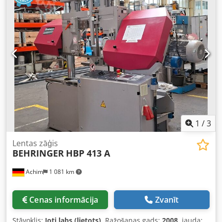
Kabeļa šķērsgriezums: min. 16 mm² • Materiāla balsta
čuguna un lineārā vadotņu sistēma portāla konstrukcijā
augstums: 800 mm Papildu aprīkojums • Automātiska
garantē vislabākos griešanas rezultātus un maksimālu
padeve un izkraušana • Skaidu konveijers (motora jauda:
zāģa lentes kalpošanas ilgumu. Standarta servopiedziņas
0,09 kW) Dimensions Machine Depth 1850 mm
pazemināšanas sistēma ar BEHRINGER griešanas
spiediena kontroli HBE Dynamic sērijā nodrošina īsu
dīkstāves laiku un precīzu zāģa padevi. Standarta
spiediena kontrole pasargā zāģa lentu no pārslogojuma un
ievērojami pagarina tās kalpošanas laiku. Tas nodrošina
vislabākos nosacījumus dinamiskai un instrumentiem
saudzīgai zāģēšanai. Pieejamie modeļi: Dsdpsiy Rc Rjfx
Aprjkr - HBE261A - HBE321A - HBE411A - HBE511A Mašīnas
piedāvājums klientiem Lietuvā, Latvijā, Igaunijā.
1
/
3
Lentas zāģis
BEHRINGER
HBP 413 A
Achim
1 081 km
Cenas informācija
Zvanīt
Stāvoklis:
ļoti labs (lietots)
, Ražošanas gads:
2008
, jauda: