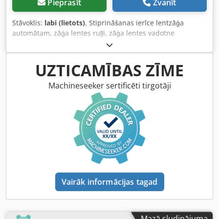
Pieprasīt
Zvanīt
Stāvoklis:
labi (lietots)
, Stiprināšanas ierīce lentzāģa
automātam, zāģa lentes ruļļi, zāģa lentes vadotne
Djdpfogcct Rex Aprskr - Stiprinājums no Behringer HBP
lentzāģa automāta - Urbums: Ø 80 mm - Izmēri:
380/140/A50 mm - Svars: 8,2 kg
UZTICAMĪBAS ZĪME
Machineseeker sertificēti tirgotāji
Vairāk informācijas tagad
Mazā sludinājuma