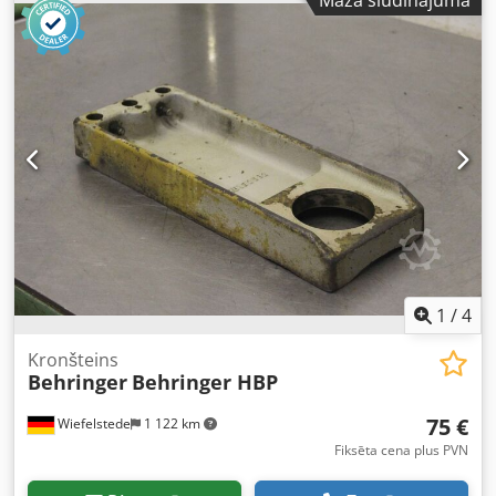
Hofx Apror - Virzuļstieņa stiprinājums: M12 - Izmēri:
605/100/H85 mm - Svars: 8,7 kg
1
/
4
Kronšteins
Behringer
Behringer HBP
75 €
Wiefelstede
1 122 km
Fiksēta cena plus PVN