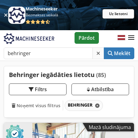
Machineseeker
Uz lietotni
Bezmaksas veikalā
Pārdot
Meklēt
Behringer iegādāties lietotu
(85)
Filtrs
Atbilstība
BEHRINGER
Noņemt visus filtrus
Mazā sludinājuma