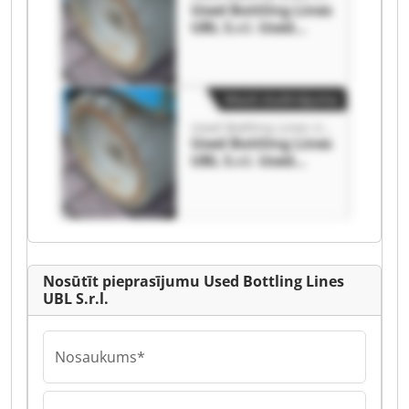
Used Bottling Lines
UBL S.r.l. Used
Bottling Lines UBL
S.r.l.
Mazā sludinājuma
Used Bottling Lines UBL S.r.l.
Used Bottling Lines
UBL S.r.l. Used
Bottling Lines UBL
S.r.l.
Nosūtīt pieprasījumu Used Bottling Lines
UBL S.r.l.
Nosaukums*