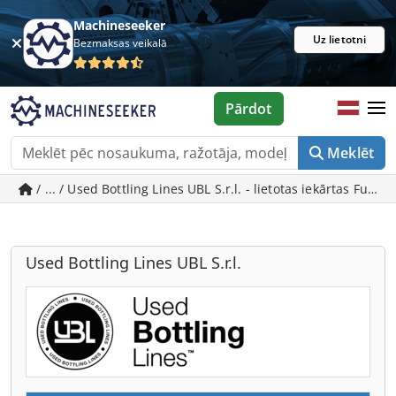
Machineseeker
Uz lietotni
Bezmaksas veikalā
Pārdot
Meklēt
/ ... / Used Bottling Lines UBL S.r.l. - lietotas ie
Used Bottling Lines UBL S.r.l.