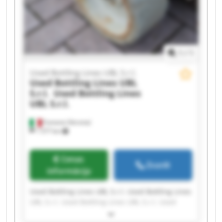
UBL S.r.l. Used Bottling Lines UBL S.r.l. Used
Bottling Lines UBL S.r.l.
1
/
1
Used Bottling Lines UBL S.r.l.
Used Bottling Lines UBL
S.r.l.
Used Bottling Lines
UBL S.r.l.
Fumane (Verona)
1 577 km
Cenas
Zvanīt
informācija
Used Bottling Lines UBL S.r.l. Used Bottling Lines
UBL S.r.l. Used Bottling Lines UBL S.r.l. Used
Bottling Lines UBL S.r.l. Used Bottling Lines UBL