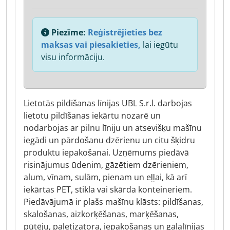
Piezīme:
Reģistrējieties bez
maksas vai piesakieties,
lai iegūtu
visu informāciju.
Lietotās pildīšanas līnijas UBL S.r.l. darbojas
lietotu pildīšanas iekārtu nozarē un
nodarbojas ar pilnu līniju un atsevišķu mašīnu
iegādi un pārdošanu dzērienu un citu šķidru
produktu iepakošanai. Uzņēmums piedāvā
risinājumus ūdenim, gāzētiem dzērieniem,
alum, vīnam, sulām, pienam un eļļai, kā arī
iekārtas PET, stikla vai skārda konteineriem.
Piedāvājumā ir plašs mašīnu klāsts: pildīšanas,
skalošanas, aizkorķēšanas, marķēšanas,
pūtēju, paletizatora, iepakošanas un galalīnijas