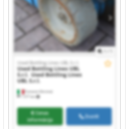
S.r.l. Used Bottling Lines UBL S.r.l. Used Bottling
Lines UBL S.r.l. Used Bottling Lines UBL S.r.l.
Used Bottling Lines UBL S.r.l. Used Bottling Lines
UBL S.r.l. Used Bottling Lines UBL S.r.l. Used
Bottling Lines UBL S.r.l.
1
/
1
Used Bottling Lines UBL S.r.l.
Used Bottling Lines UBL
S.r.l.
Used Bottling Lines
UBL S.r.l.
Fumane (Verona)
1 577 km
Cenas
Zvanīt
informācija