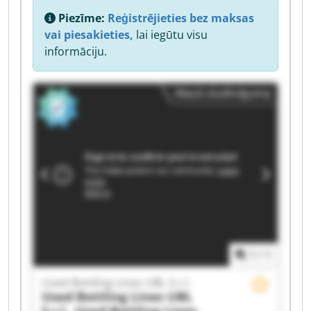
Piezīme:
Reģistrējieties bez maksas
vai piesakieties,
lai iegūtu visu
informāciju.
Mazā sludinājuma
1
/
1
Used Bottling Lines UBL S.r.l.
Used Bottling Lines UBL
S.r.l.
Used Bottling Lines