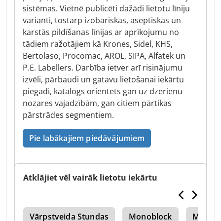
sistēmas. Vietnē publicēti dažādi lietotu līniju
varianti, tostarp izobariskās, aseptiskās un
karstās pildīšanas līnijas ar aprīkojumu no
tādiem ražotājiem kā Krones, Sidel, KHS,
Bertolaso, Procomac, AROL, SIPA, Alfatek un
P.E. Labellers. Darbība ietver arī risinājumu
izvēli, pārbaudi un gatavu lietošanai iekārtu
piegādi, katalogs orientēts gan uz dzērienu
nozares vajadzībām, gan citiem pārtikas
pārstrādes segmentiem.
Pie labākajiem piedāvājumiem
Atklājiet vēl vairāk lietotu iekārtu
les
Vārpstveida Stundas
Monoblock
Minerā