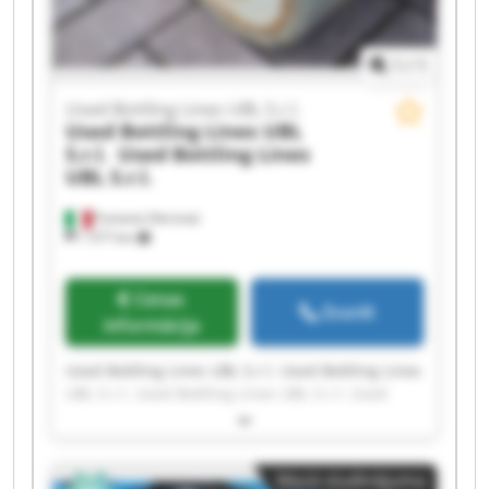
1
/
1
Used Bottling Lines UBL S.r.l.
Used Bottling Lines UBL
S.r.l.
Used Bottling Lines
UBL S.r.l.
Fumane (Verona)
1 577 km
Cenas
Zvanīt
informācija
Used Bottling Lines UBL S.r.l. Used Bottling Lines
UBL S.r.l. Used Bottling Lines UBL S.r.l. Used
Bottling Lines UBL S.r.l. Used Bottling Lines UBL
S.r.l. Used Bottling Lines UBL S.r.l. Used Bottling
Lines UBL S.r.l. Used Bottling Lines UBL S.r.l.
Mazā sludinājuma
Used Bottling Lines UBL S.r.l. Used Bottling Lines