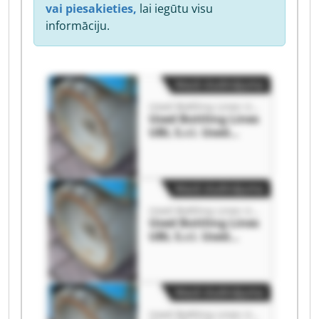
vai piesakieties,
lai iegūtu visu
informāciju.
Mazā sludinājuma
Used Bottling Lines UBL S.r.l.
Used Bottling Lines
UBL S.r.l. Used
Bottling Lines UBL
S.r.l.
Mazā sludinājuma
Used Bottling Lines UBL S.r.l.
Used Bottling Lines
UBL S.r.l. Used
Bottling Lines UBL
S.r.l.
Mazā sludinājuma
Used Bottling Lines UBL S.r.l.