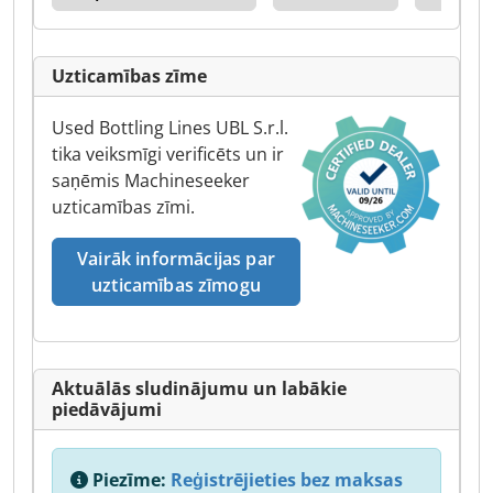
Uzticamības zīme
Used Bottling Lines UBL S.r.l.
tika veiksmīgi verificēts un ir
saņēmis Machineseeker
uzticamības zīmi.
Vairāk informācijas par
uzticamības zīmogu
Aktuālās sludinājumu un labākie
piedāvājumi
Piezīme:
Reģistrējieties bez maksas