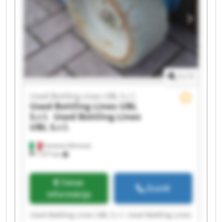
Lines UBL S.r.l. Used Bottling Lines UBL S.r.l.
Used Bottling Lines UBL S.r.l. Used Bottling Lines
UBL S.r.l. Used Bottling Lines UBL S.r.l. Used
Bottling Lines UBL S.r.l.
1
/
1
Used Bottling Lines UBL S.r.l.
Used Bottling Lines UBL
S.r.l.
Used Bottling Lines
UBL S.r.l.
Fumane (Verona)
1 577 km
Cenas
Zvanīt
informācija
Used Bottling Lines UBL S.r.l. Used Bottling Lines