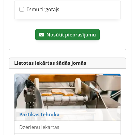
Esmu tirgotājs.
Nosūtīt pieprasījumu
Lietotas iekārtas šādās jomās
Pārtikas tehnika
Dzērienu iekārtas