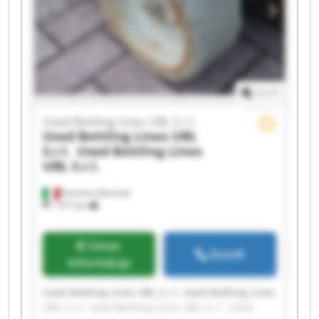
Used Bottling Lines UBL S.r.l. Used Bottling Lines
UBL S.r.l. Used Bottling Lines UBL S.r.l. Used
Bottling Lines UBL S.r.l.
1
/
1
Used Bottling Lines UBL S.r.l.
Used Bottling Lines UBL
S.r.l.
Used Bottling Lines
UBL S.r.l.
Fumane (Verona)
1 577 km
Cenas
Zvanīt
informācija
Used Bottling Lines UBL S.r.l. Used Bottling Lines
UBL S.r.l. Used Bottling Lines UBL S.r.l. Used