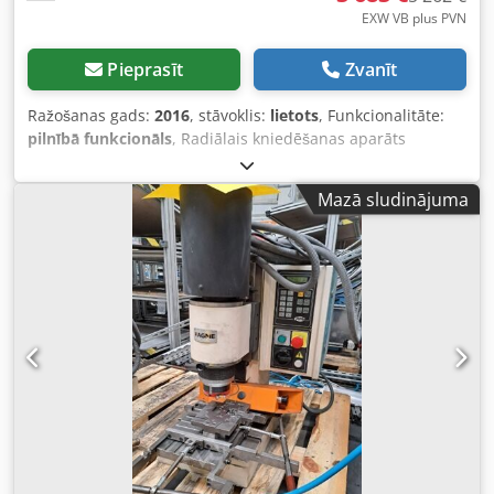
EXW VB plus PVN
Pieprasīt
Zvanīt
Ražošanas gads:
2016
, stāvoklis:
lietots
, Funkcionalitāte:
pilnībā funkcionāls
, Radiālais kniedēšanas aparāts
KARDEŞLER Dodpfx Aoywygxenkjkr
Mazā sludinājuma