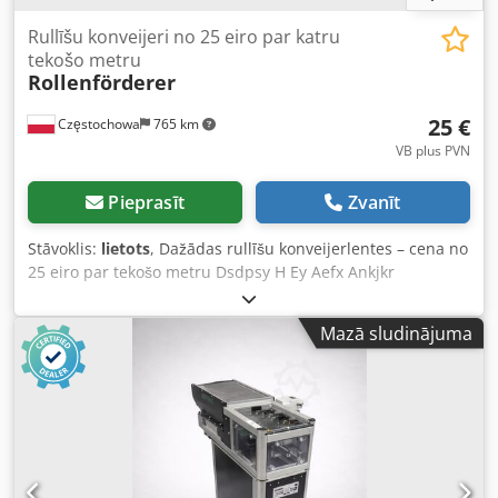
Rullīšu konveijeri no 25 eiro par katru
tekošo metru
Rollenförderer
25 €
Częstochowa
765 km
VB plus PVN
Pieprasīt
Zvanīt
Stāvoklis:
lietots
, Dažādas rullīšu konveijerlentes – cena no
25 eiro par tekošo metru Dsdpsy H Ey Aefx Ankjkr
Mazā sludinājuma