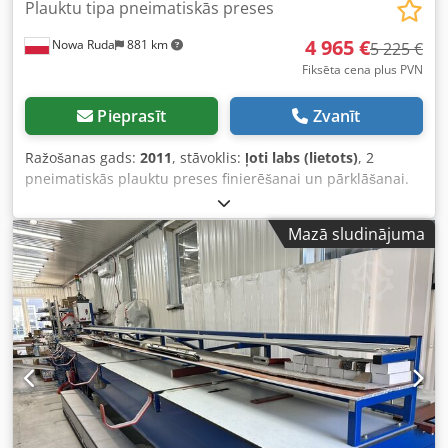
Plauktu tipa pneimatiskās preses
4 965 €
Nowa Ruda
881 km
5 225 €
Fiksēta cena plus PVN
Pieprasīt
Zvanīt
Ražošanas gads:
2011
, stāvoklis:
ļoti labs (lietots)
, 2
pneimatiskās plauktu preses finierēšanai un pārklāšanai.
Tips: PNP Darba laukums: 1250 x 2500 mm Svars: 1940 kg
Preses ir pilnībā darba kārtībā, lietošanā. Dkodoy Avb
Mazā sludinājuma
Aspfx Anksr Jautājumu gadījumā lūdzu sazināties: Piotr
Żołnierczyk, tālr. 606 666 023