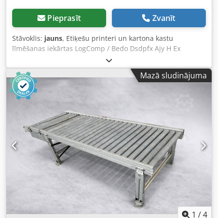
Pieprasīt
Zvanīt
Stāvoklis:
jauns
, Etiķešu printeri un kartona kastu
līmēšanas iekārtas LogComp / Bedo Dsdpfx Ajy H Ex
Senkokr
Mazā sludinājuma
1
/
4