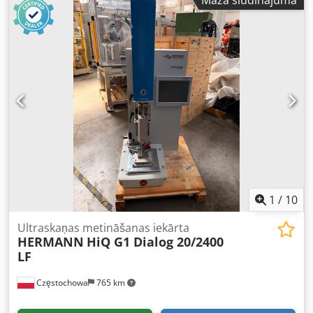
Mazā sludinājuma
Sērijas numuri: SM 10.916/12 un SM 10.917/12 Dkedeznvd
Espfx Ankjr Ražošanas gads: 2012 Ģeneratora jauda: 2400
W Darba frekvence: 20 kHz Metināšanas spēks (pie
spiediena 8 bāri): minimālais: 30 N maksimālais: 2490 N
Darba gājiens: 150 mm
1
/
10
Ultraskaņas metināšanas iekārta
HERMANN
HiQ G1 Dialog 20/2400
LF
Częstochowa
765 km