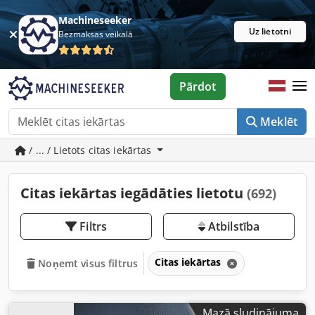
Machineseeker
Uz lietotni
Bezmaksas veikalā
Pārdot
Meklēt
/ ... / Lietots citas iekārtas
Citas iekārtas iegādāties lietotu
(692)
Filtrs
Atbilstība
Citas iekārtas
Noņemt visus filtrus
Mazā sludinājuma