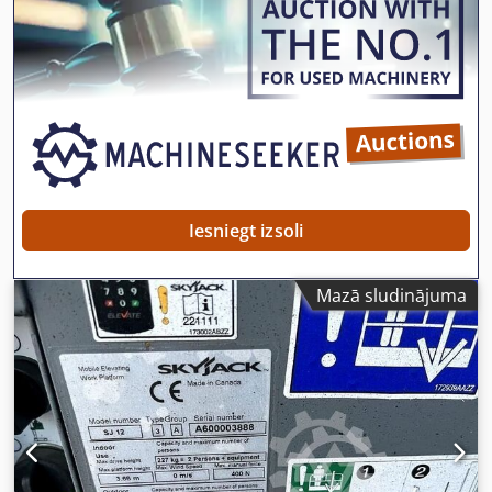
Iesniegt izsoli
Mazā sludinājuma