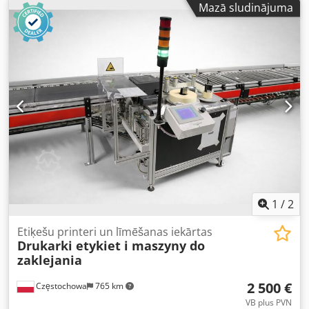
Mazā sludinājuma
1
/
2
Etiķešu printeri un līmēšanas iekārtas
Drukarki etykiet i maszyny do
zaklejania
2 500 €
Częstochowa
765 km
VB plus PVN