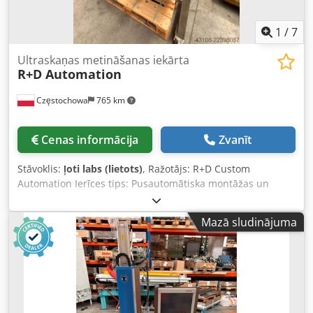
1
/
7
Ultraskaņas metināšanas iekārta
R+D Automation
Częstochowa
765 km
Cenas informācija
Zvanīt
Stāvoklis:
ļoti labs (lietots)
, Ražotājs: R+D Custom
Automation Ierīces tips: Pusautomātiska montāžas un
ultraskaņas metināšanas iekārta Pielietojums: Medicīnisko
maisiņu un cauruļu ražošana Sērijas numurs: 19-11231
Mazā sludinājuma
Dkjdpfx Aneznvfiskjr Padeves spriegums: 240 V maiņstrāva
Padeves frekvence: 60 Hz Fāzu skaits: 1 Nominālā strāva
(pilnas slodzes strāva): 20 A Maksimālā motora jauda: N/A
Saspiesta gaisa patēriņš: 1 CFM pie 90 psi SCCR
(īslslēguma strāvas vērtība): 300 kA RMS Korpusa tips:
NEMA 12 Zīmējuma numurs: D-11030-2-02