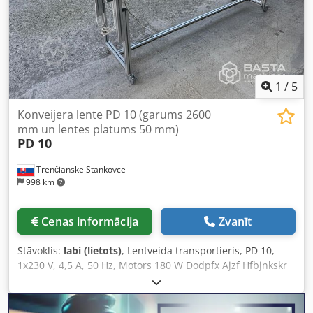
1
/
5
Konveijera lente PD 10 (garums 2600
mm un lentes platums 50 mm)
PD 10
Trenčianske Stankovce
998 km
Cenas informācija
Zvanīt
Stāvoklis:
labi (lietots)
, Lentveida transportieris, PD 10,
1x230 V, 4,5 A, 50 Hz, Motors 180 W Dodpfx Ajzf Hfbjnkskr