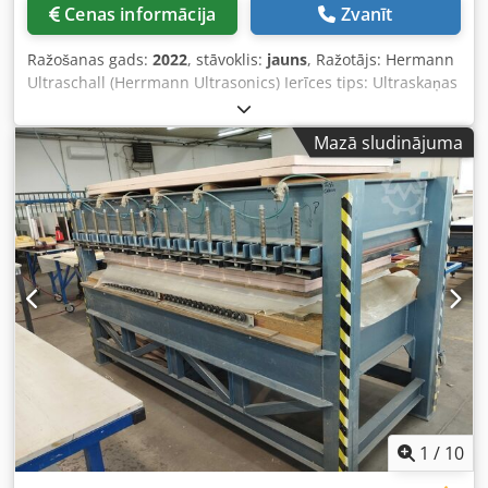
Cenas informācija
Zvanīt
Ražošanas gads:
2022
, stāvoklis:
jauns
, Ražotājs: Hermann
Ultraschall (Herrmann Ultrasonics) Ierīces tips: Ultraskaņas
metināšanas iekārta Modelis: HiQ G1 Dialog 20/2400 LF
Sērijas numurs: 20.087/21 Ražošanas gads: 2022
Mazā sludinājuma
Dodpfxoznvcnj Ankokr Ģeneratora jauda: 2400 W Darba
frekvence: 20 kHz Metināšanas spēks (pie 8 bar spiediena):
minimālais: 30 N maksimālais: 2490 N Darbības gājiens:
150 mm
1
/
10