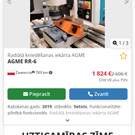
1
/
3
Radiālā kniedēšanas iekārta AGME
AGME
RR-6
1 824 €
Zawiercie
789 km
2 606 €
EXW VB plus PVN
Pieprasīt
Zvanīt
Ražošanas gads:
2019
, stāvoklis:
lietots
, Funkcionalitāte:
pilnībā funkcionāls
, Radiālā kniedēšanas iekārta AGME
Dkodpfx Ansywx Iuskor