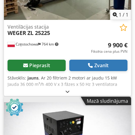
1
/
1
Ventilācijas stacija
WEGER
ZL 25225
9 900 €
Częstochowa
764 km
Fiksēta cena plus PVN
Pieprasīt
Zvanīt
Stāvoklis:
jauns
, Ar 20 filtriem 2 motori ar jaudu 15 kW
Jauda 36 000 m³/h 400 V x 3 fāzes x 50 Hz 3 ventilatora
ātruma līmeņi Aptuvenie izmēri: 5 m x 3 m x 2 m Dkjdpfsvu
Sqlex Ankjr Sērijas numurs: 20-1-267 Ražošanas gads: 2020
Mazā sludinājuma