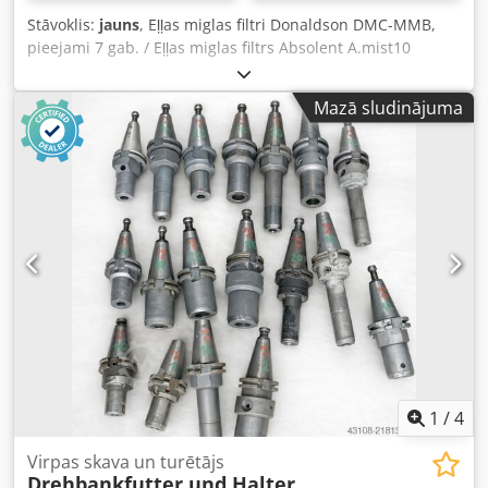
Stāvoklis:
jauns
, Eļļas miglas filtri Donaldson DMC-MMB,
pieejami 7 gab. / Eļļas miglas filtrs Absolent A.mist10
Dkedpfx Ajy H Exfonkjr
Mazā sludinājuma
1
/
4
Virpas skava un turētājs
Drehbankfutter und Halter