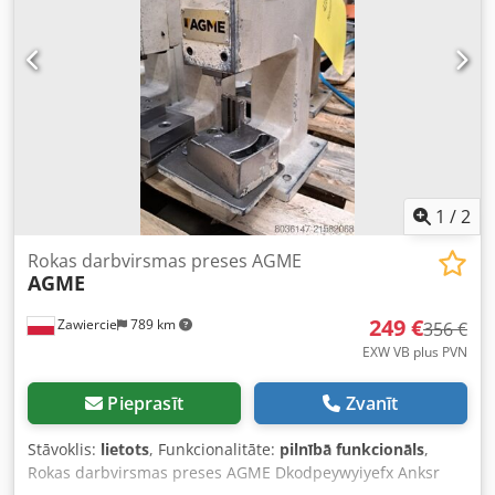
lai novērstu profilu pārvietošanos pēc uzstādīšanas.
Dkodpsw Dm Hrofx Anksr Elektrības pieslēgums: 3,5 kW,
400 V, 50 Hz. Slēģa platums: min. 500 mm – max. 3.500 mm
Etiķešu druka (pēc izvēles): 36 x 89 mm Iekārtas transports
uz pircēja pusi. Sniedzam palīdzību kraušanā.
1
/
2
Rokas darbvirsmas preses AGME
AGME
249 €
Zawiercie
789 km
356 €
EXW VB plus PVN
Pieprasīt
Zvanīt
Stāvoklis:
lietots
, Funkcionalitāte:
pilnībā funkcionāls
,
Rokas darbvirsmas preses AGME Dkodpeywyiyefx Anksr