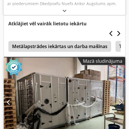
ar piederumiem Dkedpoxfu Nuefx Anksr Augstums apm.
217 cm
Atklājiet vēl vairāk lietotu iekārtu
s
Metālapstrādes iekārtas un darba mašīnas
Tran
Mazā sludinājuma