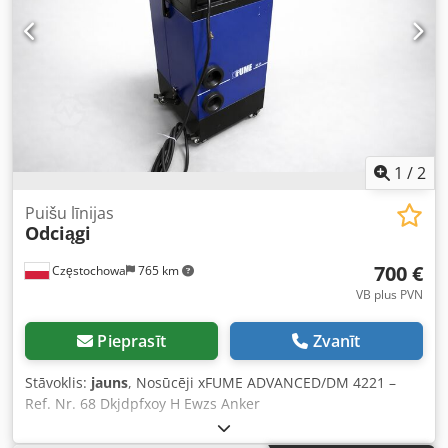
1
/
2
Puišu līnijas
Odciągi
700 €
Częstochowa
765 km
VB plus PVN
Pieprasīt
Zvanīt
Stāvoklis:
jauns
, Nosūcēji xFUME ADVANCED/DM 4221 –
Ref. Nr. 68 Dkjdpfxoy H Ewzs Anker