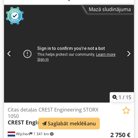
APPLIKATORS TCA88, - IETINAMĀ PAKOTĀJS TCBP70, V110, -
Mazā sludinājuma
EASY RIDE PRUS AKUMULATORS - KONVEIJERI. TEICAMS
STĀVOKLIS Dkjdpfefc I H Dsx Anksr
1
/
15
Citas detaļas CREST Engineering STORX
1050
CREST Engineering
STORX 1050
Saglabāt meklēšanu
2 750 €
Wijchen
1 341 km