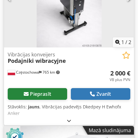
1
/
2
Vibrācijas konveijers
Podajniki wibracyjne
2 000 €
Częstochowa
765 km
VB plus PVN
Pieprasīt
Zvanīt
Stāvoklis:
jauns
, Vibrācijas padevējs Dkedpey H Ewhofx
Anker
Mazā sludinājuma