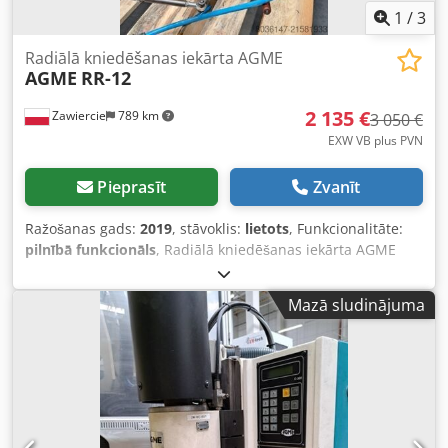
1
/
3
Radiālā kniedēšanas iekārta AGME
AGME
RR-12
2 135 €
Zawiercie
789 km
3 050 €
EXW VB plus PVN
Pieprasīt
Zvanīt
Ražošanas gads:
2019
, stāvoklis:
lietots
, Funkcionalitāte:
pilnībā funkcionāls
, Radiālā kniedēšanas iekārta AGME
Dsdoywydqjpfx Ankjkr
Mazā sludinājuma