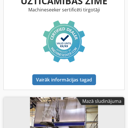
UZTICAMĪBAS ZĪME
Machineseeker sertificēti tirgotāji
Vairāk informācijas tagad
Mazā sludinājuma