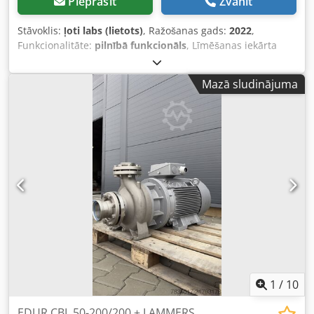
Pieprasīt
Zvanīt
Stāvoklis:
ļoti labs (lietots)
, Ražošanas gads:
2022
,
Funkcionalitāte:
pilnībā funkcionāls
, Līmēšanas iekārta
BEM 200 Piedāvājam pārdošanā līmēšanas iekārtu BEM
200. Dodpfx Anozr Ixiokskr BEM200 ir automatizēta iekārta,
Mazā sludinājuma
kas paredzēta un ražota kartona kastu salikšanai un to
apakšas aizlīmēšanai ar līmlenti. Šis modelis pieder pie
vidējās/augstās klases iekārtām, un tā pielietojums aptver
gandrīz visas rūpniecības nozares, kas izmanto kartona
iepakojumu.
1
/
10
EDUR CBL 50-200/200 + LAMMERS