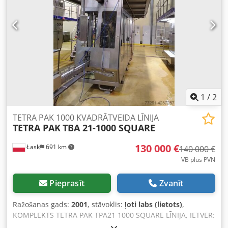
1
/
2
TETRA PAK 1000 KVADRĀTVEIDA LĪNIJA
TETRA PAK
TBA 21-1000 SQUARE
130 000 €
Łask
691 km
140 000 €
VB plus PVN
Pieprasīt
Zvanīt
Ražošanas gads:
2001
, stāvoklis:
ļoti labs (lietots)
,
KOMPLEKTS TETRA PAK TPA21 1000 SQUARE LĪNIJA, IETVER:
- TBA21/1000 UZPILDĪTĀJU V50, 15 000 DARBA STUNDU, -