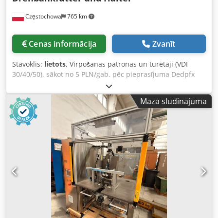
Częstochowa
765 km
Cenas informācija
Zvanīt
Stāvoklis:
lietots
, Virpošanas patronas un turētāji (VDI
30/40/50), sākot no 5 PLN/gab. pēc pieprasījuma Dedpfx
Aney H Ezgjkskr
Mazā sludinājuma