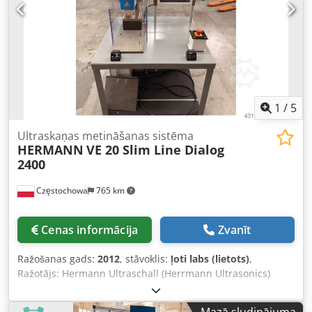
1
/
5
Ultraskaņas metināšanas sistēma
HERMANN
VE 20 Slim Line Dialog
2400
Częstochowa
765 km
Cenas informācija
Zvanīt
Ražošanas gads:
2012
, stāvoklis:
ļoti labs (lietots)
,
Ražotājs: Hermann Ultraschall (Herrmann Ultrasonics)
Ierīces tips: Ultrasoniskās metināšanas sistēma Modelis: VE
20 Slim Line Dialog 2400 Metināšanas galviņu skaits: 2