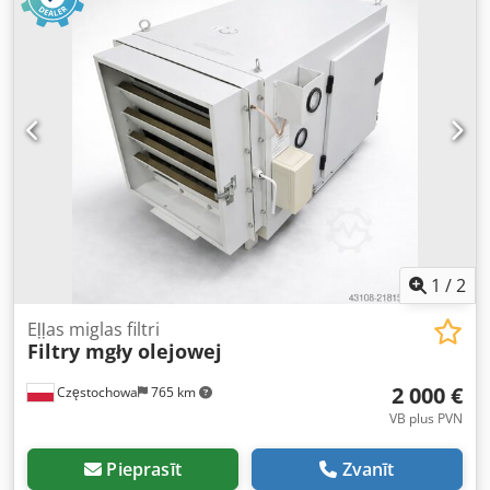
1
/
2
Eļļas miglas filtri
Filtry mgły olejowej
2 000 €
Częstochowa
765 km
VB plus PVN
Pieprasīt
Zvanīt