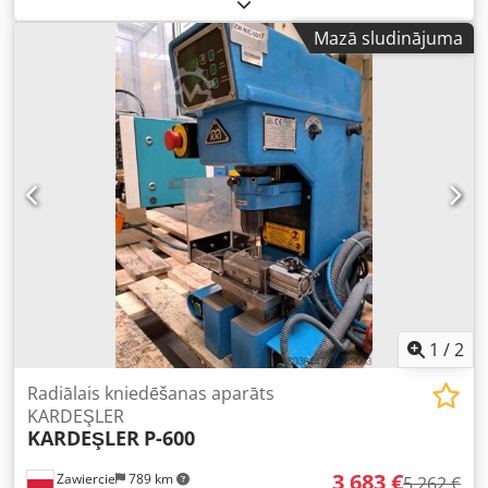
Mazā sludinājuma
1
/
2
Radiālais kniedēšanas aparāts
KARDEŞLER
KARDEŞLER
P-600
3 683 €
Zawiercie
789 km
5 262 €