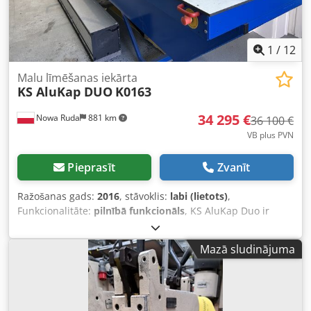
1
/
12
Malu līmēšanas iekārta
KS AluKap DUO
K0163
34 295 €
Nowa Ruda
881 km
36 100 €
VB plus PVN
Pieprasīt
Zvanīt
Ražošanas gads:
2016
, stāvoklis:
labi (lietots)
,
Funkcionalitāte:
pilnībā funkcionāls
, KS AluKap Duo ir
iekārta, kas paredzēta alumīnija profilu ražošanai
žalūzijām ar aretētu bruņu. Tā automātiski nogriež profilus
Mazā sludinājuma
uz vajadzīgo garumu, savieno tos bruņā un nobloķē.
Svarīgākā šīs iekārtas priekšrocība ir iespēja veikt vairākas
darbības vienlaicīgi: profila griešana pēc izmēra,
savienošana žalūziju bruņā, kā arī bloķēšana (aretēšana),