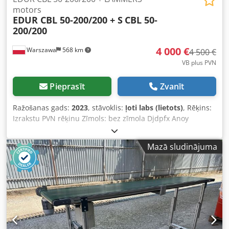
motors
EDUR CBL 50-200/200 + S
CBL 50-
200/200
4 000 €
Warszawa
568 km
4 500 €
VB plus PVN
Pieprasīt
Zvanīt
Ražošanas gads:
2023
, stāvoklis:
ļoti labs (lietots)
, Rēķins:
Izrakstu PVN rēķinu Zīmols: bez zīmola Djdpfx Anoy
Amumskokr Tips: hidrauliskā sūknis Modelis: Tips - CBL 50-
200/200 Ražotāja kods: 2 Iepakojuma stāvoklis: bez
Mazā sludinājuma
iepakojuma