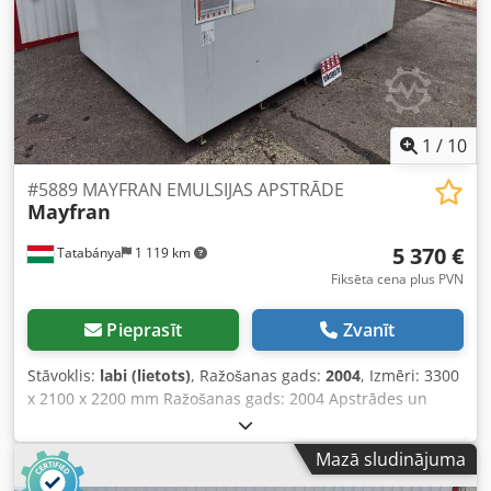
1
/
10
#5889 MAYFRAN EMULSIJAS APSTRĀDE
Mayfran
5 370 €
Tatabánya
1 119 km
Fiksēta cena plus PVN
Pieprasīt
Zvanīt
Stāvoklis:
labi (lietots)
, Ražošanas gads:
2004
, Izmēri: 3300
x 2100 x 2200 mm Ražošanas gads: 2004 Apstrādes un
filtrācijas jauda: 700 l/min Dsdpfx Adsiuxmvjkock Filtrācijas
precizitāte: 40 ppm > 20 µm Tvertnes tilpums: 7250 l Sūkņa
Mazā sludinājuma
jauda: 7,5 kW; 550 l/min; 5 bar