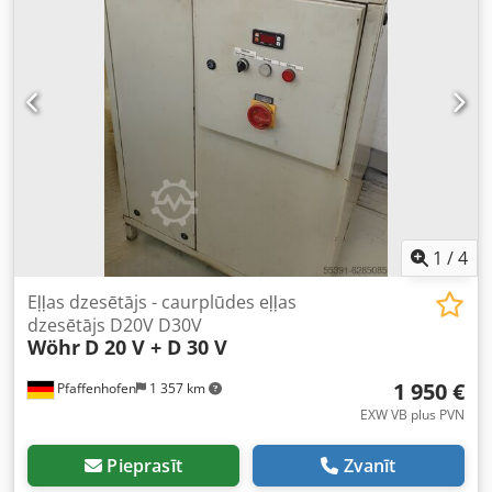
Garums x platums x augstums: 0,6 x 0,3 x 0,9 metri / Svars:
50 kg.
1
/
4
Eļļas dzesētājs - caurplūdes eļļas
dzesētājs D20V D30V
Wöhr
D 20 V + D 30 V
1 950 €
Pfaffenhofen
1 357 km
EXW VB plus PVN
Pieprasīt
Zvanīt