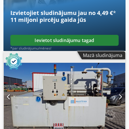
Izvietojiet sludinājumu jau no 4,49 €
*
11 miljoni pircēju
gaida jūs
Ievietot sludinājumu tagad
*par sludinājumu/mēnesī
Mazā sludinājuma