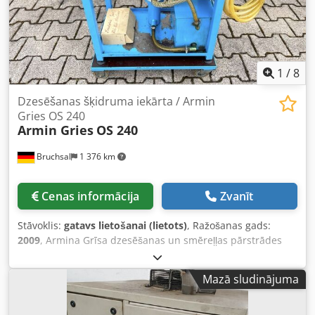
1
/
8
Dzesēšanas šķidruma iekārta / Armin
Gries OS 240
Armin Gries
OS 240
Bruchsal
1 376 km
Cenas informācija
Zvanīt
Stāvoklis:
gatavs lietošanai (lietots)
, Ražošanas gads:
2009
, Armina Grīsa dzesēšanas un smēreļļas pārstrādes
iekārta OS 240 / KSS apstrādes iekārta - Ražošanas gads:
2009. - Sūkņi (padeves/cirkulācijas sūknis). - Eļļas atdalītājs.
Mazā sludinājuma
- Filtru sistēma. - Nogulumu atdalīšana. - Tvertnes.
Dcodpfx Adeztfnwokjk - Vadības bloks. - Attīrītas KSS
(dzesēšanas un smēreļļas) atgriešana sistēmā. Izmēri: