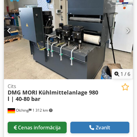
Dcsdpoyvfrcjfx Adksk
1
/
6
Cits
DMG MORI
Kühlmittelanlage 980
l | 40-80 bar
OIching
1 312 km
Cenas informācija
Zvanīt