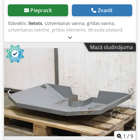
Pieprasīt
Zvanīt
Stāvoklis:
lietots
, Uztveršanas vanna, grīdas vanna,
uztveršanas tvertne, grīdas elements, tērauda plakanā
vanna, dzesēšanas šķidruma uztveršanas vanna -
Uztveršanas vanna: piemērota metāla skaidiņām ar
Mazā sludinājuma
dzesēšanas šķidrumu, 1200 x 800 mm -Vannas augstums:
400 mm, saīsināms -Taisnstūrveida izgriezums: 420 x 215
mm Dodpfx Adoharutokeck -Kopējie izmēri: 1200/800/H400
mm -Svars: 10 kg
1
/
9