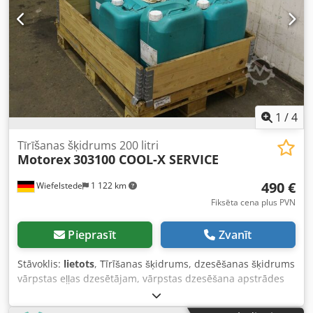
1
/
4
Tīrīšanas šķidrums 200 litri
Motorex
303100 COOL-X SERVICE
490 €
Wiefelstede
1 122 km
Fiksēta cena plus PVN
Pieprasīt
Zvanīt
Stāvoklis:
lietots
, Tīrīšanas šķidrums, dzesēšanas šķidrums
vārpstas eļļas dzesētājam, vārpstas dzesēšana apstrādes
centram -Daudzums: 9 gab. konteineri ar 200 litru tīrīšanas
šķidrumu -Cena: komplektā -Iepakots uz: EUR paletes -