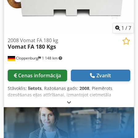
1
/
7
2008 Vomat FA 180 kg
Vomat
FA 180 Kgs
Cloppenburg
1 148 km
Cenas informācija
Zvanīt
Stāvoklis:
lietots
, Ražošanas gads:
2008
, Piemērots
dzesēšanas eļļas attīrīšanai, izmantojot cietmetāla
slīpēšanu. Tvertnes tilpums: apmēram 500 l Djdpfx
Adsuxnmuokeck Filtrēšanas jauda: apmēram 180 l/min
Filtrācijas smalkums: >0,003 mm Pievades jauda: apmēram
4 kW (400 V/50 Hz) Izmēri (P x D x A): apm. 1600 x 1000 x
1000 mm Svars: apm. 1000 kg Krāsa: gaiši pelēka