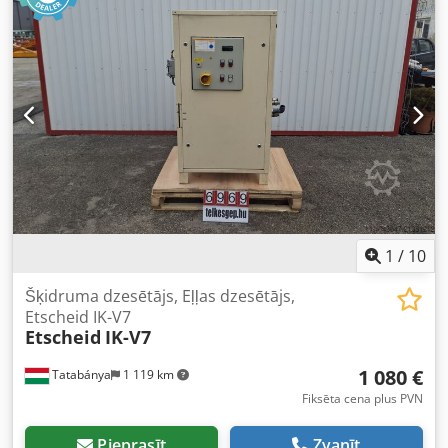
1
/
10
Šķidruma dzesētājs, Eļļas dzesētājs,
Etscheid IK-V7
Etscheid
IK-V7
1 080 €
Tatabánya
1 119 km
Fiksēta cena plus PVN
Pieprasīt
Zvanīt