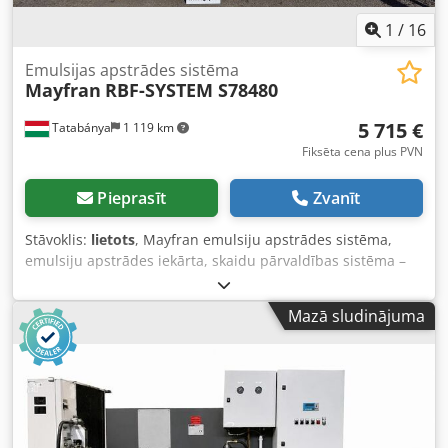
1
/
16
Emulsijas apstrādes sistēma
Mayfran
RBF-SYSTEM S78480
5 715 €
Tatabánya
1 119 km
Fiksēta cena plus PVN
Pieprasīt
Zvanīt
Stāvoklis:
lietots
, Mayfran emulsiju apstrādes sistēma,
emulsiju apstrādes iekārta, skaidu pārvaldības sistēma –
lietota iekārta. Ražotājs: Mayfran Izmēri: 3300 x 2100 x
2200 mm Tips: RBF-SYSTEM S78480 Ražošanas gads: 2003
Mazā sludinājuma
Apstrādes un filtrēšanas jauda: 700 l/min Dedpfszqbnusx
Adksck Filtrēšanas pakāpe: 40 ppm > 20 µm Tvertnes
tilpums: 7250 l Sūkņa jauda: 5,5 kW; 600 l/min; 5 bāri