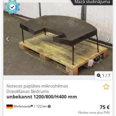
Mazā sludinājuma
Svars: 252 kg Dodsdtm Ukjpfx Adkock
1
/
7
Noteces paplātes mikroshēmas
Dzesēšanas šķidrums
unbekannt
1200/800/H400 mm
75 €
Wiefelstede
1 122 km
Fiksēta cena plus PVN