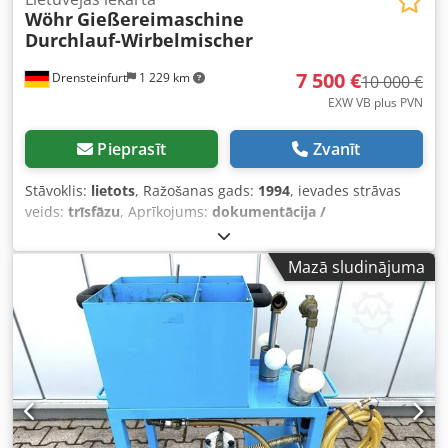
Wöhr
Gießereimaschine
Durchlauf-Wirbelmischer
7 500 €
Drensteinfurt
1 229 km
10 000 €
EXW VB plus PVN
Pieprasīt
Zvanīt
Stāvoklis:
lietots
, Ražošanas gads:
1994
, ievades strāvas
veids:
trīsfāzu
, Aprīkojums:
dokumentācija /
rokasgrāmata
, Piedāvāju Wöhr caurplūdes virpuļmaisītāju
no uzņēmuma likvidācijas. Dodpfx Aszb Eh Uodksck
Mazā sludinājuma