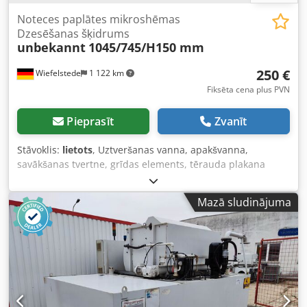
Noteces paplātes mikroshēmas
Dzesēšanas šķidrums
unbekannt
1045/745/H150 mm
250 €
Wiefelstede
1 122 km
Fiksēta cena plus PVN
Pieprasīt
Zvanīt
Stāvoklis:
lietots
, Uztveršanas vanna, apakšvanna,
savākšanas tvertne, grīdas elements, tērauda plakana
vanna, dzesēšanas šķidruma uzkrāšanas vanna,
savākšanas vanna slīpmašīnai vai frēzmašīnai -
Mazā sludinājuma
Uztveršanas vanna: paredzēta skaidām un dzesēšanas
šķidrumam, izmēri 1045 x 745 mm - Vannas augstums: 150
mm - Izgriezums: 240 x 175 mm - Kopējie izmēri:
1045/745/H150 mm Dedpsh Ic Nzofx Adksck - Svars: 12,1 kg