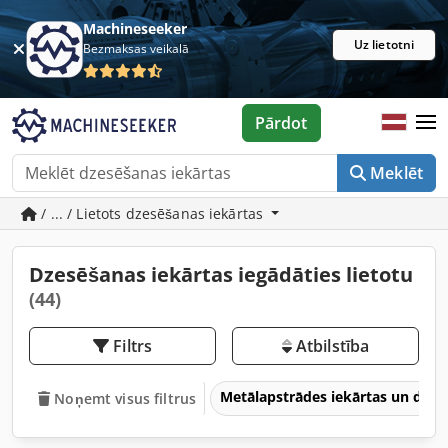
Machineseeker
Uz lietotni
Bezmaksas veikalā
Pārdot
Meklēt
/ ... / Lietots dzesēšanas iekārtas
Dzesēšanas iekārtas iegādāties lietotu
(44)
Filtrs
Atbilstība
Metālapstrādes iekārtas un dar
Noņemt visus filtrus