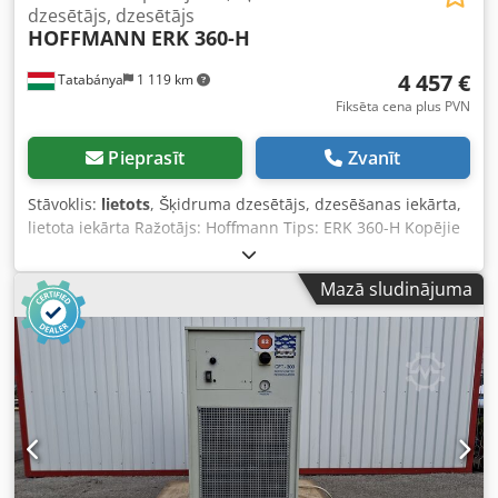
dzesētājs, dzesētājs
HOFFMANN
ERK 360-H
4 457 €
Tatabánya
1 119 km
Fiksēta cena plus PVN
Pieprasīt
Zvanīt
Stāvoklis:
lietots
, Šķidruma dzesētājs, dzesēšanas iekārta,
lietota iekārta Ražotājs: Hoffmann Tips: ERK 360-H Kopējie
izmēri: Platums: 2200 mm Dziļums: 1000 mm Augstums:
2450 mm Izgatavošanas gads: 1996 Dcodpfx Ajyzywljdksk
Mazā sludinājuma
Dzesēšanas jauda: 36 000 kcal/h Aukstumaģents: R134A –
20 kg Maks. darba spiediens: 17 bāri Elektriskie dati: 400V;
17 kW