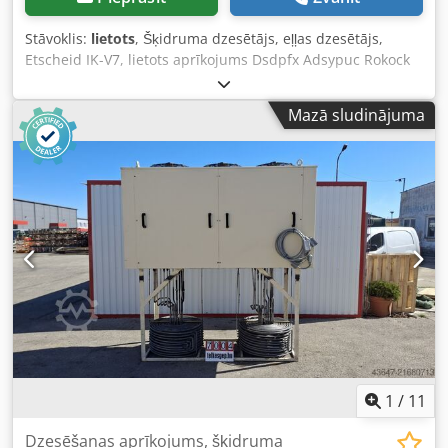
Stāvoklis:
lietots
, Šķidruma dzesētājs, eļļas dzesētājs,
Etscheid IK-V7, lietots aprīkojums Dsdpfx Adsypuc Rokock
Ražotājs: Etscheid Tips: IK-V7 Dzesēšanas jauda: 1,8 COP
Aukstumaģents: R134a Elektriskie dati: 400 V; 4,7 kW; 6,5 A
Mazā sludinājuma
Darba spiediens: 20 bar Izgatavošanas gads: 2002 Kopējie
izmēri: Garums: 900 mm Platums: 900 mm Augstums: 1350
mm Svars: 205 kg
1
/
11
Dzesēšanas aprīkojums, šķidruma