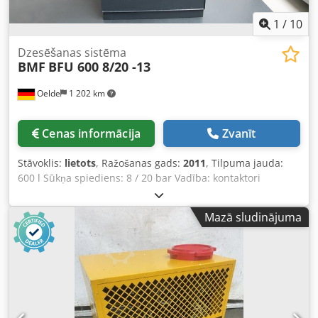
1
/
10
Dzesēšanas sistēma
BMF
BFU 600 8/20 -13
Oelde
1 202 km
Cenas informācija
Zvanīt
Stāvoklis:
lietots
, Ražošanas gads:
2011
, Tilpuma jauda:
600 l Sūkņa spiediens: 8 / 20 bar Vadība: kontaktori
Kopējais jaudas patēriņš: 7,2 KVA Iekārtas svars apm.: 450
kg Nepieciešamā telpa apm.: 1,8 x 1,5 x 1,9 m Dzesēšanas
Mazā sludinājuma
šķidruma sistēma BMF - BFU 600 8/20 -13 - no CTX beta 800
V4 - universāli izmantojama Dodjzb N Urepfx Adkjck -
vadāma caur kontaktoriem - iekļauts papīra lentes filtrs -
Sūkņu skaits: 2 - Sūkņu jauda: 0,75 kW, 2.880 apgr./min, Q:
2 m³/h, H: 65,2 m, t: maks. 90°C 4,0 kW, 2.930 apgr./min, Q:
4 m³/h, H: 177,7 m, t: maks. 90°C