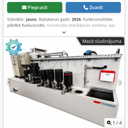
Pieprasīt
Zvanīt
Stāvoklis:
jauns
, Ražošanas gads:
2026
, Funkcionalitāte:
pilnībā funkcionāls
, Universāla dzesēšanas sistēma, kas
paredzēta frēzmašīnām, lentzāģiem, urbjmašīnām un
virpām. Plašs pielietojuma spektrs Iespēja uzstādīt uz
Mazā sludinājuma
dažādām iekārtām Vienkārša un ērta ekspluatācija
Klusstrādājošs un efektīvs elektromotors Izņemams rupjais
filtrs Regulējama elastīga izplūdes caurule Tehniskie
parametri DZINĒJA JAUDA: 25 W BAROŠANAS SPRIEGUMS:
230 V SŪKŅA VUDALA: 240 l/h TVERTNES TILPUMS: 13 l
ŠĻŪTENES GARUMS: 2,6 m Dcsdpfx Adevuzwuekjk
KORPUSA AIZSARDZĪBAS KLASE: IP44 IZMĒRI: 370x320x260
mm SVARS: 7 kg
1
/
4