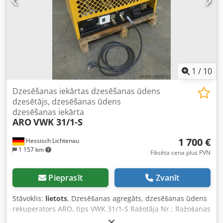
1
/
10
Dzesēšanas iekārtas dzesēšanas ūdens
dzesētājs, dzesēšanas ūdens
dzesēšanas iekārta
ARO
VWK 31/1-S
1 700 €
Hessisch Lichtenau
1 157 km
Fiksēta cena plus PVN
Pieprasīt
Zvanīt
Stāvoklis:
lietots
, Dzesēšanas agregāts, dzesēšanas ūdens
rekuperators ARO, tips VWK 31/1-S Ražotāja Nr.: Ražošanas
gads: 2007 Dzesēšanas jauda: 3 500 W Apkārtējās vides