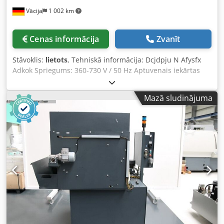
Vācija
1 002 km
Cenas informācija
Zvanīt
Stāvoklis:
lietots
, Tehniskā informācija: Dcjdpju N Afysfx
Adkok Spriegums: 360-730 V / 50 Hz Aptuvenais iekārtas
svars: 0,150 t
Mazā sludinājuma