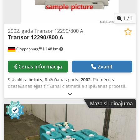
1
/
1
2002. gada Transor 12290/800 A
Transor
12290/800 A
Cloppenburg
1 148 km
Cenas informācija
Zvanīt
Stāvoklis:
lietots
, Ražošanas gads:
2002
, Piemērots
dzesēšanas eļļas tīrīšanai cietmetāla slīpēšanas procesā.
Piederumi: 2 filtru torņi, automātiska pretmazgāšana.
Tvertnes tilpums: 800 l Maksimālā caurplūdes jauda: 10–
Mazā sludinājuma
120 l/min Filtrēšanas precizitāte: lielāka par 0,003 mm
Pievades jauda apm.: 4,0 kW (400 V / 50 Hz) Izmēri (P x Dz x
A): 1650 x 1000 x 2000 mm Svars apm.: 1000 kg Krāsa:
pelēka Dodpfx Adszic R Ijkock