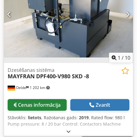
1
/
10
Dzesēšanas sistēma
MAYFRAN
DPF400-V980 SKD -8
Oelde
1 202 km
Cenas informācija
Zvanīt
Stāvoklis:
lietots
, Ražošanas gads:
2019
, Rated flow: 980 l
Pump pressure: 8 / 20 bar Control: Contactors Machine
weight: approx. 560 kg Required space: approx. 2.3 x 2.0 x
1.8 m Coolant system MAYFRAN - DPF400-V980 SKD (BFU