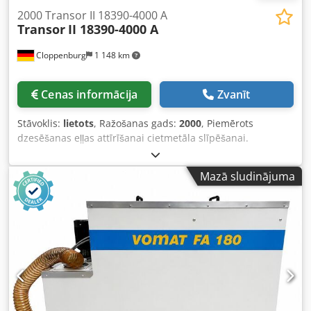
2000 Transor II 18390-4000 A
Transor
II 18390-4000 A
Cloppenburg
1 148 km
Cenas informācija
Zvanīt
Stāvoklis:
lietots
, Ražošanas gads:
2000
, Piemērots
dzesēšanas eļļas attīrīšanai cietmetāla slīpēšanai.
Piederumi: 6 filtru torņi, automātiska pretatplūdes sistēma,
magnetiskais atdalītājs. Tvertnes tilpums: 4000 l Plūsmas
Mazā sludinājuma
jauda, maks.: apm. 360 l/min Filtrēšanas precizitāte:
smalkāk par 0,003 mm Dcodpfxjv N Iuij Adksk Pievades
jauda: apm. 9,0 kW (400 V / 50 Hz) Izmēri (P x D x A): 6000 x
1200 x 1650 mm Svars: apm. 2000 kg Krāsa: gaiši pelēka