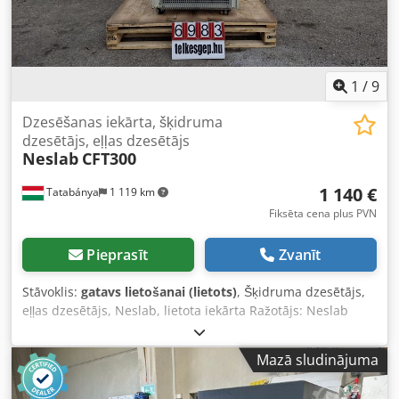
1
/
9
Dzesēšanas iekārta, šķidruma
dzesētājs, eļļas dzesētājs
Neslab
CFT300
1 140 €
Tatabánya
1 119 km
Fiksēta cena plus PVN
Pieprasīt
Zvanīt
Stāvoklis:
gatavs lietošanai (lietots)
, Šķidruma dzesētājs,
eļļas dzesētājs, Neslab, lietota iekārta Ražotājs: Neslab
Tips: CFT300 Kopējie izmēri: 640 x 900 x 1090 mm
Elektriskie dati: 400 V, 50 Hz, 10 A Aukstumaģents: R22
Mazā sludinājuma
Dzesēšanas jauda: 10,6 kW Regulējams temperatūras
diapazons: 5–35 °C Ūdens plūsmas ātrums: 75,7 l/min