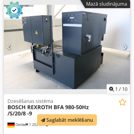
Mazā sludinājuma
980 /S/20+/8) - NEW, unused - Versatile application -
Controllable via contactors - Incl. paper band filter -
Number of pumps: 3 - Pump capacity: 4.0 kW, 2,917 rpm,
5.8 m³/h, 96.6 l/min, pressure 25 bar, max. temp. 90°C 3.0
kW, 3,514 rpm, 20.5 m³/h, 341.66 l/min, pressure 25 bar,
max. temp. 90°C Dcjdswhzmhjpfx Adkok -, - kW, 2,864 rpm,
2.0 m³/h, 33.3 l/min, pressure 25 bar, max. temp. 90°C
1
/
10
Dzesēšanas sistēma
BOSCH REXROTH
BFA 980-50Hz
/S/20/8 -9
Saglabāt meklēšanu
Oelde
1 202 km