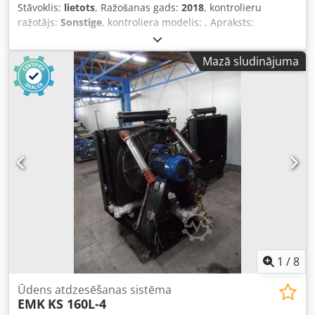
Stāvoklis:
lietots
, Ražošanas gads:
2018
, kontrolieru
ražotājs:
Sonstige
, kontroliera modelis:
, Apraksts:
Vispārīgi: Ražotājs: DMG (Bürener Maschinenfabrik)
Izgatavošanas gads: 2018 Kopējais sūkņu skaits: 5 gab.
Mazā sludinājuma
Augstspiediena sūkņi: 2 gab. (40 un 80 bar) Filtrs: papīra
lentes filtrs Tvertnes tilpums: apm. 980 l Dcedpfx Aszf T
Nmodkek
1
/
8
Ūdens atdzesēšanas sistēma
EMK
KS 160L-4