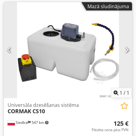
Mazā sludinājuma
1
/
1
Universāla dzesēšanas sistēma
CORMAK
CS10
125 €
Siedlce
547 km
Fiksēta cena plus PVN