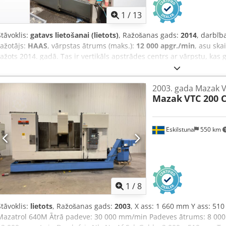
1
/
13
Stāvoklis:
gatavs lietošanai (lietots)
, Ražošanas gads:
2014
, darbīb
ražotājs:
HAAS
, vārpstas ātrums (maks.):
12 000 apgr./min
, asu ska
ražots 2014. gadā. Tas ir vertikāls apstrādes centrs ar vārpstu, kas 
instrumentu savienojumu un 40 instrumentu turētāju ietilpību. Pap
šķidruma padevi caur vārpstu, zondi, instrumentu iestatīšanas ierīc
2003. gada Mazak VT
Apsveriet iespēju iegādāties šo vertikālo apstrādes centru HAAS UM
Mazak
VTC 200 C 
saņemtu vairāk informācijas par šo mašīnu. • Dzesēšanas šķidruma 
21 bar • Ātrgaitas apstrādes opcija • ATC ietilpība: 40 instrumenti •
• Paredzēts sānu automatizācijai (PP) Technical Specification Taper 
Eskilstuna
550 km
1
/
8
Stāvoklis:
lietots
, Ražošanas gads:
2003
, X ass: 1 660 mm Y ass: 51
Mazatrol 640M Ātrā padeve: 30 000 mm/min Padeves ātrums: 8 000