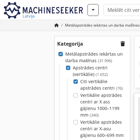
Latvija
Metālapstrādes iekārtas un darba mašīnas
Kategorija
Metālapstrādes iekārtas un
darba mašīnas
(31 996)
Apstrādes centri
(vertikālie)
(1 652)
Citi vertikālie
apstrādes centri
(76)
Vertikālie apstrādes
centri ar X ass
gājienu 1000–1199
mm
(340)
Vertikālie apstrādes
centri ar X-asu
gājienu 600–699 mm