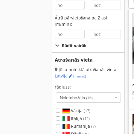
-
Ātrā pārvietošana pa Z asi
[m/min]:
-
Rādīt vairāk
Atrašanās vieta
Jūsu noteiktā atrašanās vieta:
Latvija
(mainīt)
rādiuss:
Neierobežots
(76)
Vācija
(17)
Itālija
(12)
Rumānija
(7)
Dānija