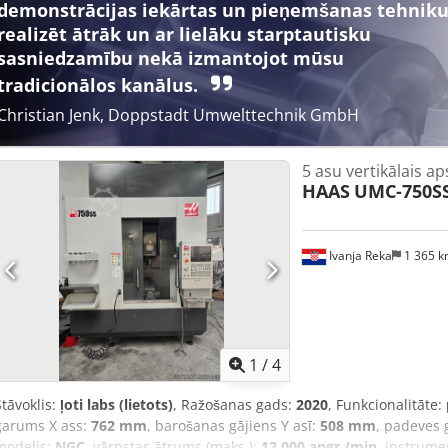
demonstrācijas iekārtas un pieņemšanas tehnik
realizēt ātrāk un ar lielāku starptautisku
sasniedzamību nekā izmantojot mūsu
tradicionālos kanālus.
Christian Jenk, Doppstadt Umwelttechnik GmbH
5 asu vertikālais a
HAAS
UMC-750S
Ivanja Reka
1 365 
1
/
4
Stāvoklis:
ļoti labs (lietots)
, Ražošanas gads:
2020
, Funkcionalitāte:
garums X ass:
762 mm
, barošanas gājiens Y asī:
508 mm
, padeves 
modelis:
NGC
, vārpstas ātrums (maks.):
12 000 apgr./min
, instrume