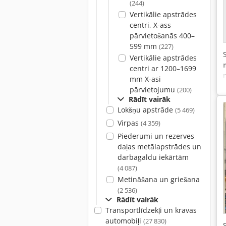
(244)
Vertikālie apstrādes
centri, X-ass
pārvietošanās 400–
599 mm
(227)
Vertikālie apstrādes
centri ar 1200–1699
mm X-asi
pārvietojumu
(200)
Rādīt vairāk
Lokšņu apstrāde
(5 469)
Virpas
(4 359)
Piederumi un rezerves
daļas metālapstrādes un
darbagaldu iekārtām
(4 087)
Metināšana un griešana
(2 536)
Rādīt vairāk
Transportlīdzekļi un kravas
automobiļi
(27 830)