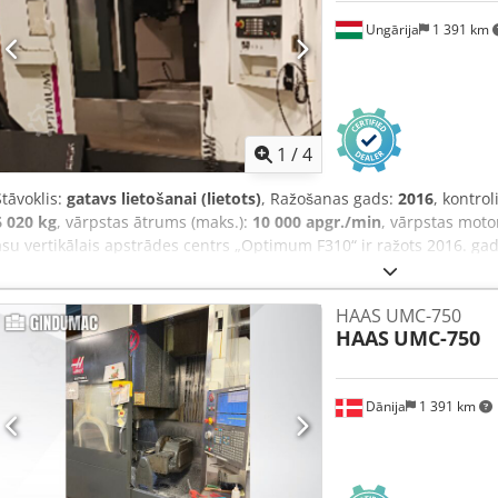
Ungārija
1 391 km
1
/
4
Stāvoklis:
gatavs lietošanai (lietots)
, Ražošanas gads:
2016
, kontrol
6 020 kg
, vārpstas ātrums (maks.):
10 000 apgr./min
, vārpstas moto
asu vertikālais apstrādes centrs „Optimum F310“ ir ražots 2016. ga
apgriezienu skaits 10 000 apgr./min. un vārpstas motora jauda 13 k
sadalīšanas galvu ar 2 rotācijas asīm, kas nekad nav bijusi lietošanā.
HAAS UMC-750
apstrādes iespējas, apsveriet iespēju iegādāties mūsu piedāvāto O
HAAS
UMC-750
mums, lai uzzinātu vairāk. • Kopējā pieslēgtā jauda: 25 kW • Elektro
stāvoklis: Remontēta; vāks nav atkārtoti uzstādīts • Mašīnas stāvokli
• CNC vadāma sadalošā galva (rotācijas galds) ar 2 rotācijas asīm; n
Dānija
1 391 km