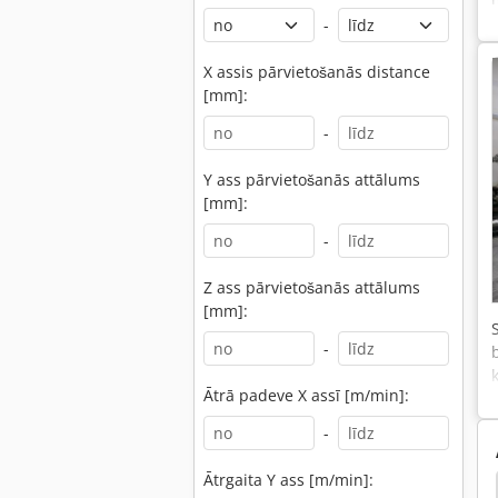
-
X assis pārvietošanās distance
[mm]:
-
Y ass pārvietošanās attālums
[mm]:
-
Z ass pārvietošanās attālums
[mm]:
-
Ātrā padeve X assī [m/min]:
-
Ātrgaita Y ass [m/min]:
0
Daewoo 225 Lcv
Daewoo
Chiron Fz 16