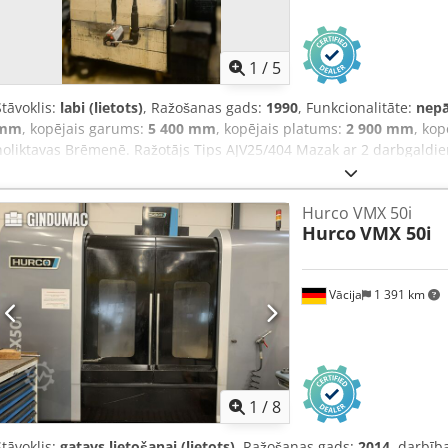
1
/
5
Stāvoklis:
labi (lietots)
, Ražošanas gads:
1990
, Funkcionalitāte:
nepā
mm
, kopējais garums:
5 400 mm
, kopējais platums:
2 900 mm
, kop
noliktavas Brēmenē. Ražotājs Tips AJV25/404 Mazak ar 2 darbgaldie
piederumiem, kas sastāv no 1 rievotā darbgalda, 1 papildu virpnieku
instrumentu mainītāja, komplektā ar 30 instrumentiem. Ražošanas 
Hurco VMX 50i
pārvietojums 1000 mm Y ass pārvietojums 508 mm Z ass pārvietoju
Hurco
VMX 50i
ass 18 m/min Vadības sistēma Mazatrol M-32 Darbgalda garums (s
Darbgalda platums 410 mm Apstrādājamās detaļas svars 300 kg Ins
konuss CAT 40 Maks. griezes moments, darbspīle 263 Nm Dedpfxsz
Vācija
1 391 km
apgriezieni 28–4000 apgr./min Vārpstas motora jauda 15 kW Garum
2900,0 x 3000,0 Svars 8600 kg
1
/
8
Stāvoklis:
gatavs lietošanai (lietots)
, Ražošanas gads:
2014
, darbīb