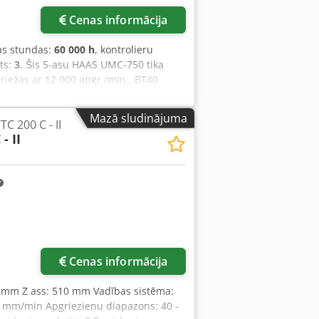
Cenas informācija
as stundas:
60 000 h
, kontrolieru
its:
3
, Šis 5-asu HAAS UMC-750 tika
griežas ar 12 000 apgr./min., BT40
ildu priekšrocības ietver dzesēšanas
i un ātrgaitas apstrādes iespējas.
Mazā sludinājuma
C 200 C - II
C-750. Sazinieties ar mums, lai
- II
padeve caur vārpstu (ūdens un gaiss),
 Detaļas zonde • Instrumentu iestatītājs
Size BT 40 Dcodpfx Ajx Ixh Njf Sok
Cenas informācija
0 mm Z ass: 510 mm Vadības sistēma:
 mm/min Apgriezienu diapazons: 40 -