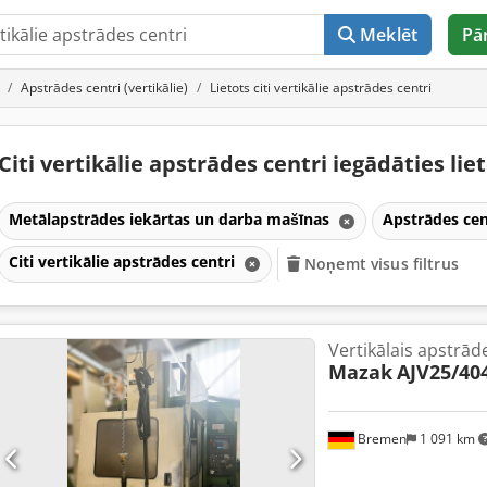
Meklēt
Pā
Apstrādes centri (vertikālie)
Lietots citi vertikālie apstrādes centri
Citi vertikālie apstrādes centri iegādāties lie
Metālapstrādes iekārtas un darba mašīnas
Apstrādes cent
Citi vertikālie apstrādes centri
Noņemt visus filtrus
Vertikālais apstrād
Mazak
AJV25/40
Bremen
1 091 km