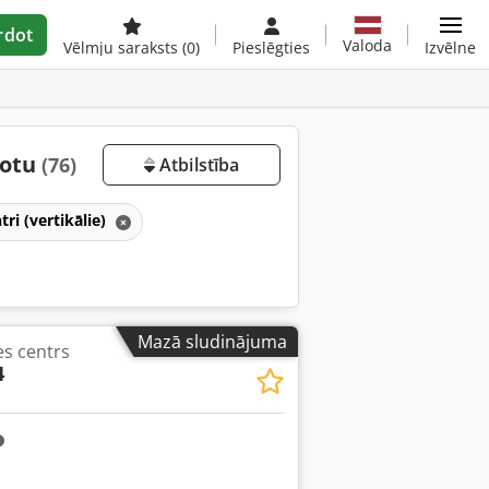
rdot
Valoda
Vēlmju saraksts
(0)
Pieslēgties
Izvēlne
totu
(76)
Atbilstība
ri (vertikālie)
Mazā sludinājuma
es centrs
4