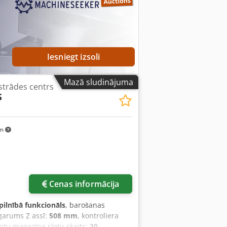
u
Iesniegt izsoli
Mazā sludinājuma
pstrādes centrs
S
km
Cenas informācija
pilnībā funkcionāls
, barošanas
garums Z assī:
508 mm
, kontroliera
ntu magazīna slotu skaits:
30
,