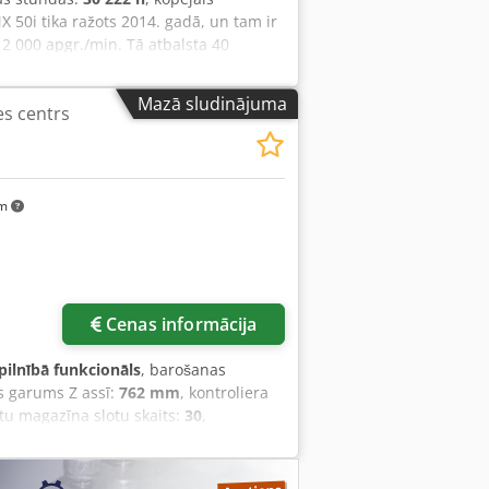
X 50i tika ražots 2014. gadā, un tam ir
12 000 apgr./min. Tā atbalsta 40
mentam - 2 sekundes. Ideāli piemērots
ēlaties iegūt augstas kvalitātes
Mazā sludinājuma
es centrs
pārdošanā. Sazinieties ar mums, lai
a spraugas: 6 x 18 mm • Maksimālais
• Maksimālais vārpstas griešanās
5 kW / 11 kW @ 720 apgr. • Vārpstas
pgr. • Instrumenta tips: CAT 40 / Big
km
rs: 76 mm Dcsdpfxjx D E Eqj Af Ssk •
 svars: 7 kg • ATC laiks no
h 5055 mm
irāk attēlu
Cenas informācija
pilnībā funkcionāls
, barošanas
s garums Z assī:
762 mm
, kontroliera
tu magazīna slotu skaits:
30
,
0° konusa vārpsta ar 2 ātrumu
 U S Ns Af Sjk Ideāli piemērota
instrumentiem.