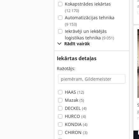
Kokapstrādes iekārtas
(12 170)
Automatizācijas tehnika
(9 153)
Iekrāvēji un iekšējās
loģistikas tehnika
(9 051)
Rādīt vairāk
Iekārtas detaļas
Ražotājs:
HAAS
(12)
Mazak
(5)
DECKEL
(4)
HURCO
(4)
KONDIA
(4)
CHIRON
(3)