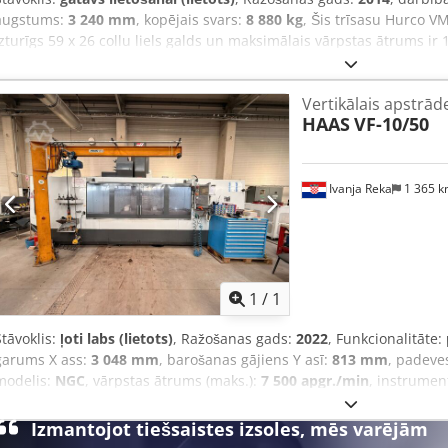
augstums:
3 240 mm
, kopējais svars:
8 880 kg
, Šis trīsasu Hurco VM
izturīgs 59 x 26 collu liels galds un maksimālais vārpstas ātrums ir 
instrumentu ietilpību ar ātru ATC laiku no instrumenta līdz instru
precīzai un smagai apstrādei ar maksimālo galda slodzi 4410 lb. Ja v
Vertikālais apstrād
frēzēšanas iespējas, apsveriet Hurco VMX 50i mašīnu, kas mums ir 
HAAS
VF-10/50
iegūtu vairāk informācijas. • Galda izmērs: 1500 x 660 mm • T-veid
galda svars: 2000 kg • No vārpstas priekšgala līdz galdam: 101 mm 
ātrums: 12000 apgr./min. • Vārpstas jauda (15 min/nepārtraukta): 1
griezes moments (15 min/nepārtraukti): 198,9 Nm / 116,7 Nm @ 720 a
Ivanja Reka
1 365 
Plus® • Instrumentu ietilpība: 40 • Maksimālais instrumentu diamet
Maksimālais instrumenta garums: 300 mm • Maksimālais instrumenta
instrumenta līdz instrumentam: 2 sek. Dimensions Machine Dept
Pieprasīt va
1
/
1
Stāvoklis:
ļoti labs (lietots)
, Ražošanas gads:
2022
, Funkcionalitāte:
garums X ass:
3 048 mm
, barošanas gājiens Y asī:
813 mm
, padeve
modelis:
NGC
, vārpstas ātrums (maks.):
7 500 apgr./min
, instrumen
Aprīkojums:
dokumentācija / rokasgrāmata, skaidu konveijers
, 5
pārnesumkārbu. Var pielāgot atbilstoši jūsu vajadzībām. Dcedpfxjzr
Izmantojot tiešsaistes izsoles, mēs varējām
apstrādei ar cietākiem materiāliem un lielāka diametra griešanas 