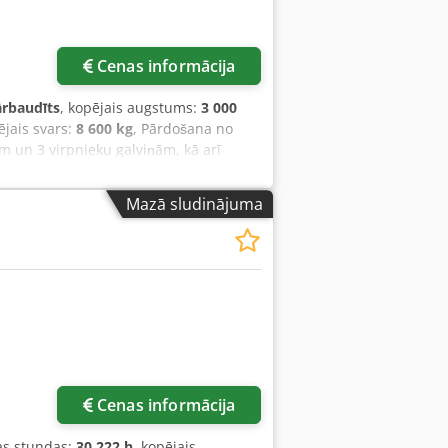
Cenas informācija
rbaudīts
, kopējais augstums:
3 000
ējais svars:
8 600 kg
, Pārdošana no
m un 3 virpnieku galviņām, kā arī
 galviņas, 1 skaidu transportiera un 1
gads 1990 Tehniskie dati X ass
Mazā sludinājuma
ms 460 mm Ātrgaita x/y ass 24 m/min z
krūvējamā virsma) 550 x 1240 mm
trumentu mainītājs 40 Vārpstas
q Hw Us Af Seck Maks. vārpstas
s x platums x augstums 5400,0 x
Cenas informācija
as stundas:
30 222 h
, kopējais