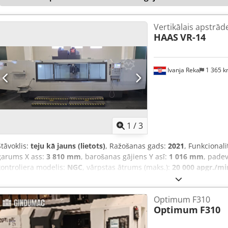
Vertikālais apstrād
HAAS
VR-14
Ivanja Reka
1 365 
1
/
3
Stāvoklis:
teju kā jauns (lietots)
, Ražošanas gads:
2021
, Funkcionali
garums X ass:
3 810 mm
, barošanas gājiens Y asī:
1 016 mm
, pade
kontroliera modelis:
NGC
, vārpstas ātrums (maks.):
20 000 apgr./mi
50
, papildu aprīkojuma funkcijas:
2-axis gimbaled spindle head
, A
rokasgrāmata, skaidu konveijers
, Divu asu frēzgalvas C ass rotāci
Optimum F310
sinhronā apstrāde Jauda bremzes asīm, nodrošina stingru 3+2 aps
Optimum
F310
Ietver instrumenta centra punkta kontroli Djdpfx Afjzr U Drj Sock