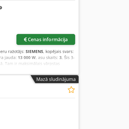
Cenas informācija
ieru ražotājs:
SIEMENS
, kopējais svars:
ra jauda:
13 000 W
, asu skaits:
3
, Šis 3-
dā. Tam ir maksimālais vārpstas
W. Mašīna ir aprīkota ar CNC vadītu
 Ja vēlaties iegūt augstas kvalitātes
Mazā sludinājuma
ptimum F310 mašīnu. Sazinieties ar
piegāde: 400 V / 50 Hz • Vārpstas
s: pieslēgta strāvai Papildu aprīkojums
ekad nav lietota Dedpfozl Edvsx Af Seck