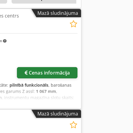
Mazā sludinājuma
es centrs
km
Cenas informācija
tāte:
pilnībā funkcionāls
, barošanas
ves garums Z assī:
1 067 mm
,
n
, instrumentu magazīna slotu skaits:
prīkojums:
dokumentācija /
ja ±245°, B ass slīpums ±120° 5 asu
Mazā sludinājuma
trādi HSK-A63 konusa savienojums