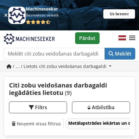
Machineseeker
Uz lietotni
Bezmaksas veikalā
Pārdot
Meklēt
/ ... / Lietots citi zobu veidošanas darbagaldi
Citi zobu veidošanas darbagaldi
iegādāties lietotu
(9)
Filtrs
Atbilstība
Metālapstrādes iekārtas un dar
Noņemt visus filtrus