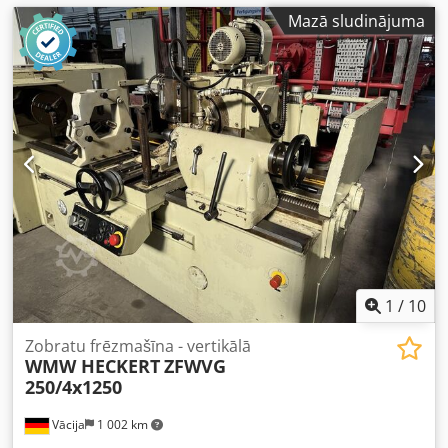
Mazā sludinājuma
1
/
10
Zobratu frēzmašīna - vertikālā
WMW HECKERT
ZFWVG
250/4x1250
Vācija
1 002 km