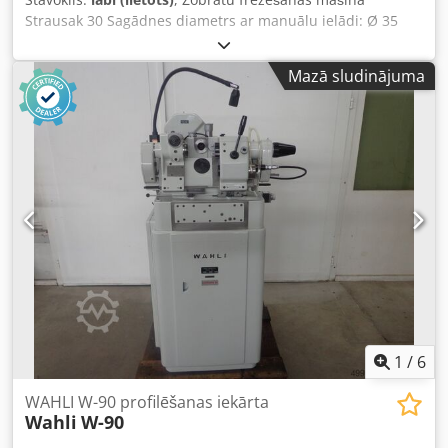
Strausak 30 Sagādnes diametrs ar manuālu ielādi: Ø 35
mm Sagādnes diametrs ar žurnāla ielādi: Ø 15 mm
Sagādnes diametrs ar pilnībā automātisku ielādi: Ø 10–12
Mazā sludinājuma
mm Maksimālais frēzēšanas garums: 12 mm Dziļuma
padeve pie 42% no garenpadeves: 22 mm Dziļuma padeve
pie 25% no garenpadeves: 14 mm Modulis tēraudā maks.:
1,0 mm Krāsaino metālu modulis maks. masīvs ø26 / ø35
mm Izvēlamais zobu skaits: 5–390 Frēzes ātruma
diapazons: 1160–8550 apgr./min Dziļuma padeves uz
sagādnes apgriezienu: 0,0325–0,273 mm Garenpadeves uz
sagādnes apgriezienu: 0,033–0,65 mm Cedpfx Akex Dxu
Ssasha Frēzes diametrs: 8–24 mm Mašīnas svars: 600 kg
Mašīnas motors: 0,8 ZS pie 3000 apgr./min Hidraulikas
motors: 0,25 ZS pie 1500 apgr./min Dzesēšanas motors:
0,25 ZS pie 1500 apgr./min Nav garantijas par informācijas
pareizību, pilnību vai aktuālitāti.
1
/
6
WAHLI W-90 profilēšanas iekārta
Wahli
W-90