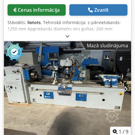
Cenas informācija
Zvanīt
Stāvoklis:
lietots
, Tehniskā informācija: z-pārvietošanās:
1250 mm Apgriešanās diametrs virs gultas: 260 mm
Sagastā apstrādājamais diametrs virs gultas: 500 mm
Sagastā apstrādājamais diametrs virs atbalsta: 250 mm
Mazā sludinājuma
Centru augstums virs gultas: 260 mm Frēzēšanas garums:
2000 mm Modulis - maks.: 8 / 12 Kopējais jaudas patēriņš:
9,5 kW Aptuvenais iekārtas svars: 3,8 t Cedpfx Akev U Un
Heajha
1
/
9