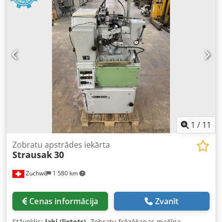
1
/
11
Zobratu apstrādes iekārta
Strausak
30
Zuchwil
1 580 km
Cenas informācija
Zvanīt
Stāvoklis:
labi (lietots)
, Zobratu frēzēšanas mašīna