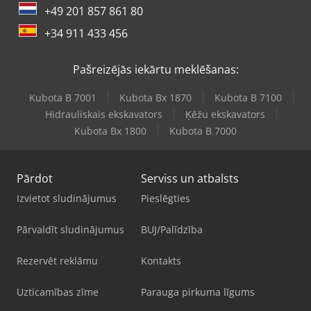
+49 201 857 861 80
+34 911 433 456
Pašreizējās iekārtu meklēšanas:
Kubota B 7001
Kubota Bx 1870
Kubota B 7100
Hidrauliskais ekskavators
Ķēžu ekskavators
Kubota Bx 1800
Kubota B 7000
Pārdot
Serviss un atbalsts
Izvietot sludinājumus
Pieslēgties
Pārvaldīt sludinājumus
BUJ/Palīdzība
Rezervēt reklāmu
Kontakts
Uzticamības zīme
Parauga pirkuma līgums