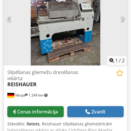
1
/
2
Slīpēšanas gliemežu dresēšanas
iekārta
REISHAUER
Vācija
1 249 km
Cenas informācija
Zvanīt
Stāvoklis:
lietots
, Reishauer slīpēšanas gliemežnīcām
balansēšanas iekārta ar atloku Cjdpfxjya Rhqj Akaeha