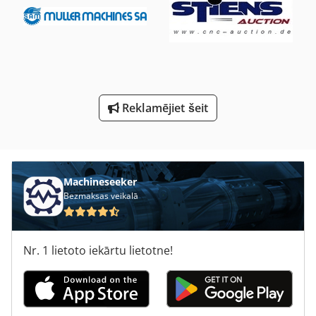
Sāns Zobu Slīpēšanas Mašīna
Urbšana Ar Diegu Griezējs
Virs Zemes Mazuta Tvertne
Zl 502
Reklamējiet šeit
Zāģa Asmeni Slīpēšanas Mašīna
Machineseeker
Bezmaksas veikalā
Nr. 1 lietoto iekārtu lietotne!