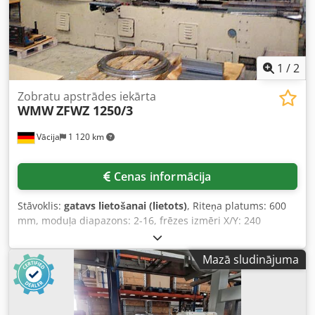
1
/
2
Zobratu apstrādes iekārta
WMW
ZFWZ 1250/3
Vācija
1 120 km
Cenas informācija
Stāvoklis:
gatavs lietošanai (lietots)
, Riteņa platums: 600
mm, moduļa diapazons: 2-16, frēzes izmēri X/Y: 240
mm/280 mm, galda diametrs: 1020 mm, apgriezieni: 200
apgr./min, pagrieziens: +/-45°, maksimālais riteņa diametrs
Mazā sludinājuma
ar/bez pretbalsta: 1250 mm/800 mm. Iekārtas izmēri X/Y/Z:
apm. 4500 mm/2100 mm/3300 mm, svars: apm. 16 200 kg.
Ir iespējama apskate uz vietas. Chsdpfxoy Hk T Io Akaoa