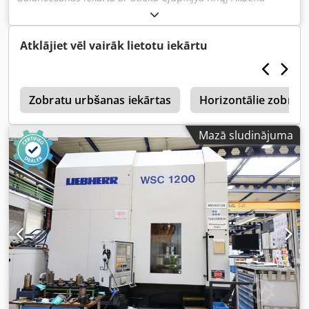
Atklājiet vēl vairāk lietotu iekārtu
s
Zobratu urbšanas iekārtas
Horizontālie zobrat
Mazā sludinājuma