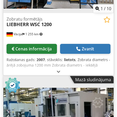
1
/
10
Zobratu formētājs
LIEBHERR
WSC 1200
Vācija
1 255 km
Cenas informācija
Zvanīt
Ražošanas gads:
2007
, stāvoklis:
lietots
, Zobrata diametrs -
ārējā zobojuma 1200 mm Zobrata diametrs - iekšējā
zobojuma 1200 mm Zobrata platums - max. 260 mm
Chedpsw Rf S Ejfx Akaoa Vadības sistēma Liebherr PC-NC
Mazā sludinājuma
Sagādājamā detaļas diametrs - max. 1500 mm Galda
diametrs 900 mm Galdā cauruma diametrs 320 mm
Maksimālā galda slodze 95 kN Piedziņas jauda 30 kW
Dzesēšanas šķidruma sūknis 120 l/min Attālums starp
sitiena vārpstu un detaļas galdu 0-820 mm Sitiena vārpstas
diametrs 125 mm Instrumentu stiprināšana SK 45 DIN
Iekārtas svars apm. 26 t Telpas prasības apm. 8,073 x 6,183