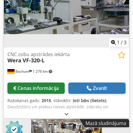
x 4,375 m Soļi: - Soļa garums min./maks. - 0 mm / 270 mm -
Soļa garuma regulējamība - 270 mm - Dubultsoļu skaits
minūtē - 10 līdz 270 DH/min Aprīkojums/piederumi: -
Skaidu transportieris - Zobrata turētāja stiprinājums SK 45
DIN - Dzesētājs - Tehniskā dokumentācija
1
/
3
CNC zobu apstrādes iekārta
Wera
VF-320-L
Bochum
1 276 km
Cenas informācija
Zvanīt
Ražošanas gads:
2015
, stāvoklis:
ļoti labs (lietots)
,
Daudzstūru un plakņu rievas apstrāde, zobratu un
rievvārpstu apstrāde, zobratu zoba smaile apstrāde,
pārslēgšanas atdures apstrāde, fāzēšana un attīrīšana no
Mazā sludinājuma
atlapām, SCUDDING Codjxupg Tepfx Akaeha Skatīt
dokumentu