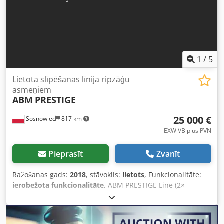
1
/
5
Lietota slīpēšanas līnija ripzāģu
asmeņiem
ABM
PRESTIGE
25 000 €
Sosnowiec
817 km
EXW VB plus PVN
Pieprasīt
Zvanīt
Ražošanas gads:
2018
, stāvoklis:
lietots
, Funkcionalitāte:
ierobežota funkcionalitāte
, ABM PRESTIGE Line (2×
PRESTIGE + 1× LOAD-5) Pārdošanā: lietota apļveida zāģu
asināšanas līnija Modelis: 2 × PRESTIGE (HSS/CERMET
slīpmašīnas) + 1 × LOAD-5 (5 staciju automātiskais