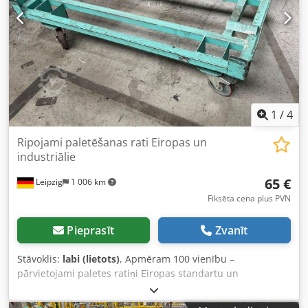
1
/
4
Ripojami paletēšanas rati Eiropas un
industriālie
65 €
Leipzig
1 006 km
Fiksēta cena plus PVN
Pieprasīt
Zvanīt
Stāvoklis:
labi (lietots)
, Apmēram 100 vienību –
pārvietojami paletes ratiņi Eiropas standartu un
industriālajām paletēm – lietoti: Cena par minimālo
pasūtījumu – 10 vienības, paņemot no noliktavas: 75 € (bez