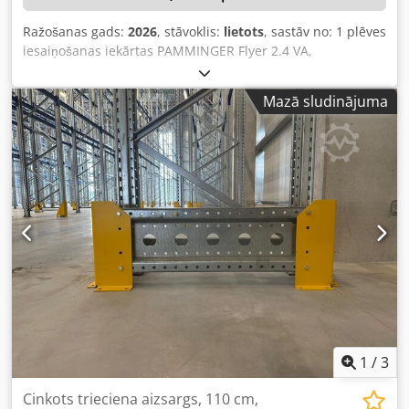
Ražošanas gads:
2026
, stāvoklis:
lietots
, sastāv no: 1 plēves
iesaiņošanas iekārtas PAMMINGER Flyer 2.4 VA,
izgatavošanas gads: 2009, sērijas numurs: M00812, 1
etiķešu uzlīmēšanas iekārtas MESSERSI PR9, izgatavošanas
Mazā sludinājuma
gads: 2009, sērijas numurs: 3421, rullīšu konveijers,
aizsargkorpuss, vadības ierīce. Codpfx Anozqzb Is Isrf
1
/
3
Cinkots trieciena aizsargs, 110 cm,