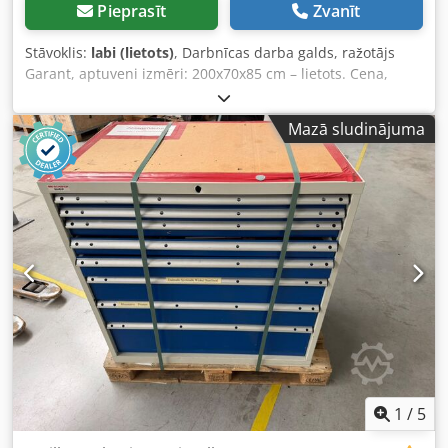
Pieprasīt
Zvanīt
Stāvoklis:
labi (lietots)
, Darbnīcas darba galds, ražotājs
Garant, aptuveni izmēri: 200x70x85 cm – lietots. Cena,
sākot no atrašanās vietas: 700 € (bez PVN)! Ražotājs: Garant
Tips: nezināms Ražošanas gads: nezināms Izmēri:
Mazā sludinājuma
aptuveni: 200x70x85 cm 4 atvilktnes un vienas durvis, 1
plaukts Stāvoklis: labs Pieejams: uzreiz Codpfx Anjzp Rwio
Iorf Atrašanās vieta: Leipciga
1
/
5