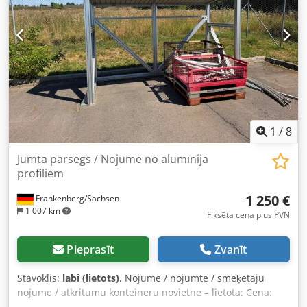
nodalījuma platums 300 mm, 5 saīsinātas durvis,
piestiprinātas uz rotējošiem tapas, drošības rotējošais
aizslēgs ar aizsargkorpusu piekaramajai atslēgai. Stāvoklis:
labs Pieejams: nekavējoties Atrašanās vieta: Leipzigā
1
/
8
Jumta pārsegs / Nojume no alumīnija
profiliem
1 250 €
Frankenberg/Sachsen
1 007 km
Fiksēta cena plus PVN
Pieprasīt
Zvanīt
Stāvoklis:
labi (lietots)
, Nojume / nojumte / smēķētāju
nojume / atkritumu konteineru novietne – lietota: Cena:
1250,00 € (bez PVN), demontēta, iepakota un nogādāta līdz