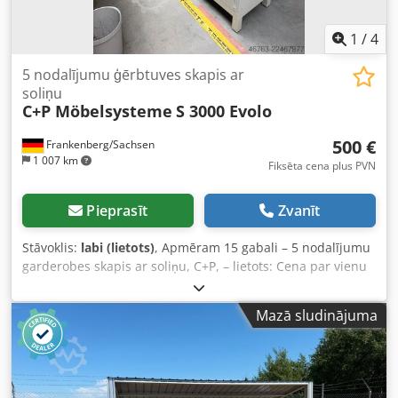
1
/
4
5 nodalījumu ģērbtuves skapis ar
soliņu
C+P Möbelsysteme
S 3000 Evolo
500 €
Frankenberg/Sachsen
1 007 km
Fiksēta cena plus PVN
Pieprasīt
Zvanīt
Stāvoklis:
labi (lietots)
, Apmēram 15 gabali – 5 nodalījumu
garderobes skapis ar soliņu, C+P, – lietots: Cena par vienu
gabalu: 500 EUR (bez PVN), no noliktavas vietas izjauc,
iepakots un nogādāts! Ražotājs: C+P Möbelsysteme
Mazā sludinājuma
Cedpszqzplofx An Iorf Tips: S 3000 Evolo Izgatavošanas
gads: nezināms Izmēri: augstums 1850 x platums 1480 x
dziļums 500/815 mm ar 150 mm augstām kājiņām un
iepriekš samontētu soliņu, soliņa latiņas no dižkoka, ar
iebūvētu augstuma regulēšanas mehānismu, 5 nodalījumi,