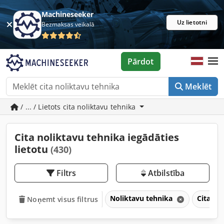
Machineseeker
Uz lietotni
Bezmaksas veikalā
Pārdot
Meklēt
/ ... / Lietots cita noliktavu tehnika
Cita noliktavu tehnika iegādāties
lietotu
(430)
Filtrs
Atbilstība
Noliktavu tehnika
Cita no
Noņemt visus filtrus