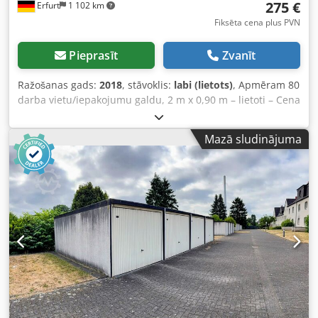
275 €
Erfurt
1 102 km
Fiksēta cena plus PVN
Pieprasīt
Zvanīt
Ražošanas gads:
2018
, stāvoklis:
labi (lietots)
, Apmēram 80
darba vietu/iepakojumu galdu, 2 m x 0,90 m – lietoti – Cena
par vienu gabalu, sākot no atrašanās vietas (bez PVN),
iekļaujot iekraušanu! Līdz 5 gabaliem: 395,00 € Līdz 10
Mazā sludinājuma
gabaliem: 350,00 € Līdz 25 gabaliem: 300,00 € Pilnas
partijas gadījumā: 275,00 € Papildgalds: galda virsmas
izmēri: platums 1,20 m x dziļums 80 cm Galda augstums:
apmēram 85 cm – nepieciešams noskaidrot daudzumu (bet
vismaz 4 gabali) Cena par vienu gabalu: 75,00 € (bez PVN)
Ražotājs: nezināms Tips: darba vieta / iepakojumu galds
Ražošanas gads: 2018 Galda virsmas izmēri: platums 2 m x
dziļums 90 cm Galda augstumu var regulēt, pašreizējais
augstums, piemēram, 85–90 cm Ar 2 apakšējām plauktiem
Ar monitora stiprinājumu (ražotājs Novus) Csdpfxszpf N Ts
An Ijrf Aizmugurē piestiprināts rāmis ar caurumu plāksni
un plauktu Augšpusē ar apaļu cauruli, piemēram, piekārtu