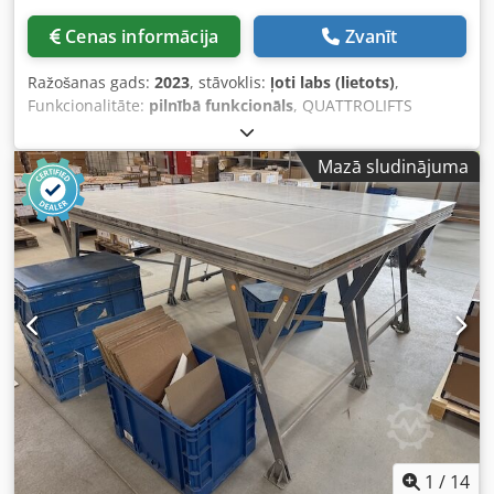
Cenas informācija
Zvanīt
Ražošanas gads:
2023
, stāvoklis:
ļoti labs (lietots)
,
Funkcionalitāte:
pilnībā funkcionāls
, QUATTROLIFTS
VECTOR 500 – APRĪKOJUMS DARBAM ĀRĀ Stikla
transportēšanas un montāžas iekārta Csdsq Ih Tkopfx An
Mazā sludinājuma
Ijrf Dubultā vakuumsistēma nodrošina papildu drošību,
apstrādājot stiklu Grozī un nolaiž stiklu Regulējamas
sūkšanas plāksnes Maksimālā kravnesība: 500 kg
Komplektā ietilpst transportēšanas rāmis Skatīt pielikumā
esošos tehniskos datus Ļoti labā stāvoklī Tiek pārdots tāds,
kāds ir Skatīt video Pieejams uzreiz
1
/
14