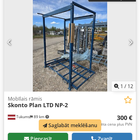
(piemēram, koka paletes) uz mērķa paleti (piemēram,
alumīnija paleti). Pārlikšana, izmantojot bīdāmās paletes
sistēmu. Maiga apstrāde īpaši jutīgam transporta kravai.
Telpu taupoša divvirzienu paletizācijas sistēma. Abpusēja
darbība, piemēram, slūžu sistēmās. Bīdāmās plāksnes un
elastīgas sānu sienas. Darbība ar pacēlāju. Paletes izmērs:
līdz 1200 x 1800 mm. Kravas augstums: no 80 līdz 1500
mm. Maksimālā kravnesība: 500 kg. Ražotājs: Baust.
Ražošanas gads: 2021. Nepieciešamā platība: 450 x 350 x
270 cm.
1
/
12
Mobīlais rāmis
Skonto Plan LTD
NP-2
300 €
Tukums
89 km
Fiksēta cena plus PVN
Saglabāt meklēšanu
Pieprasīt
Zvanīt