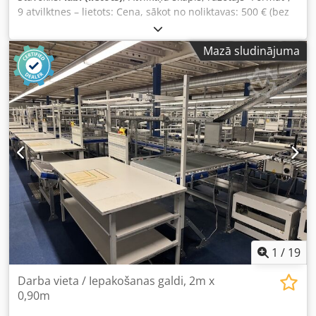
9 atvilktnes – lietots: Cena, sākot no noliktavas: 500 € (bez
PVN)! Pozīcija 1: Ražotājs: “Format” Crsdpfx Anezp Rq As Ief
Tips: nezināms Ražošanas gads: nezināms Izmēri:
Mazā sludinājuma
apmēram: 80x70x100 cm 9 atvilktnes Saskaņā ar ražotāja
datiem, maksimālā slodze uz vienu atvilktni ir 80 kg
Izvelkamība: 88 % Jauna cena: apmēram 1700 € Stāvoklis:
labs Pieejams: nekavējoties Atrašanās vieta: Leipciga
1
/
19
Darba vieta / Iepakošanas galdi, 2m x
0,90m