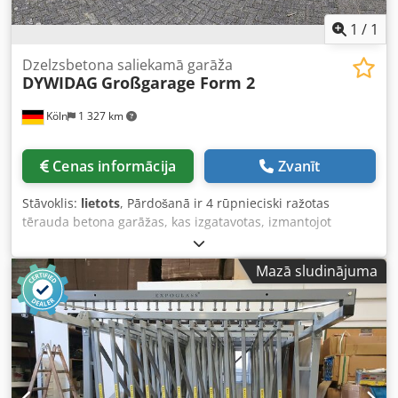
audumu izstrādājumu pakāršanai Stāvoklis: labs Pieejams:
aptuveni no 2026. gada augusta vai pēc vienošanās
1
/
1
Atrašanās vieta: Erfurtas reģions
Dzelzsbetona saliekamā garāža
DYWIDAG
Großgarage Form 2
Köln
1 327 km
Cenas informācija
Zvanīt
Stāvoklis:
lietots
, Pārdošanā ir 4 rūpnieciski ražotas
tērauda betona garāžas, kas izgatavotas, izmantojot
pārbaudīto DYWIDAG sistēmu. Garāžas var izmantot kā
atsevišķas vai kā rindas garāžas. Saskaņā ar pieejamo tipa
Mazā sludinājuma
apstiprinājumu, atsevišķa garāžas izmantošana ir
principāli iespējama, ja atbilstošais pamatu izpildījums
atbilst tipa statikai. Tehniskie dati Ražotājs: Dyckerhoff &
Widmann AG (DYWIDAG sistēma) Konstrukcija: Rūpnieciski
ražota tērauda betona garāža Tips: Liela garāža, tips 2
Izpildījums: Atsevišķa vai rindas garāža Ārējie izmēri
(platums × augstums × garums): 2980 × 2400 × 5980 mm