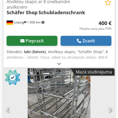
Atvilktņu skapis ar 8 izvelkamām
atvilktnēm
Schäfer Shop
Schubladenschrank
400 €
Leipzig
1 006 km
Fiksēta cena plus PVN
Pieprasīt
Zvanīt
Stāvoklis:
labi (lietots)
, Atvilktņu skapis, “Schäfer Shop”, 8
atvilktnes – lietots: Cena, sākot no atrašanās vietas: 400 €
(bez PVN)! Pozīcija 3: Ražotājs: “Schäfer Shop” Tips:
nezināms Izgatavošanas gads: nezināms Izmēri: apmēram:
Mazā sludinājuma
100x70x100 cm 8 atvilktnes / nodalījumi ar dažādiem
augstumiem Stāvoklis: labs Pieejams: uzreiz Atrašanās
vieta: Leipzigā Credszp Rv Eepfx An Ijf