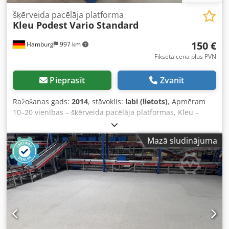
šķērveida pacēlāja platforma
Kleu Podest
Vario Standard
150 €
Hamburg
997 km
Fiksēta cena plus PVN
Pieprasīt
Zvanīt
Ražošanas gads:
2014
, stāvoklis:
labi (lietots)
, Apmēram
10–20 vienības – šķērveida pacēlāja platformas, Kleu –
lietotas: Cena par vienu vienību no noliktavas: 150 € (bez
PVN)! Ražotājs: Kleu Podest Tips: Vario Standard Izlaiduma
Mazā sludinājuma
gads: nav zināms Izmēri: apmēram 2 m x 1 m Csdpfxozq
Abpe An Iorf Maksimālā slodze: 750 kg/m2 Regulējams
augstums Augstums: apmēram 1 m Darbināšana:
pagrieziet platformu. Nospiediet fiksācijas sviras
apakšpusē. Iestatiet šķērēm vēlamo augstumu. Atlaidiet
fiksācijas sviras. Stāvoklis: labs Pieejamība: aptuveni
ceturtajā ceturksnī 2026. gadā Atrašanās vieta: Hamburgā