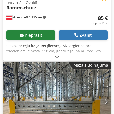
teicamā stāvoklī
Rammschutz
85 €
Aumühle
1 195 km
VB plus PVN
Pieprasīt
Zvanīt
Stāvoklis:
teju kā jauns (lietots)
, Aizsargierīce pret
triecieniem, cinkota, 110 cm, gandrīz jauna 🧰 Produkta
īpašības • Ražotājs: dažādi • Krāsa: dzeltena, cinkota •
Stāvoklis: jauna stūra aizsargierīce, lietota Sigma profila
Mazā sludinājuma
sliede, jauni betona enkuri • Garums: apm. 115 cm •
Platums: apm. 20 cm • Augstums: apm. 40 cm •
Komplektācija: 2 stūra aizsargierīces, 1 Sigma profila sliede
110 x 30 cm un 8 M12 betona enkuri Pieejami dažādi
garumi, pieejams pēc pieprasījuma! 💰 Cena: 85 EUR (bez
PVN) • Daudzuma atlaide: pēc pieprasījuma • Piegādes
izmaksas: visā Eiropā, pēc pieprasījuma • Piegādes laiks:
pieejams uzreiz • Apskate un paņemšana: pēc vienošanās
jebkurā laikā • Produkta numurs: P10447 Pastāvīgi