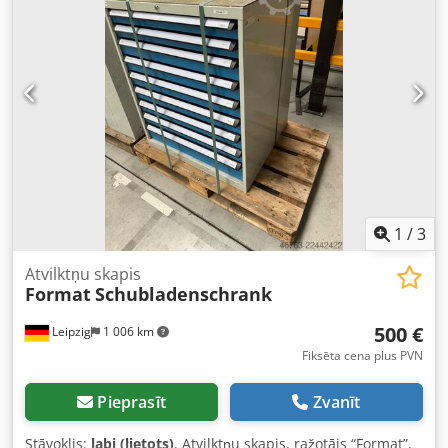
1
/
3
Atvilktņu skapis
Format
Schubladenschrank
500 €
Leipzig
1 006 km
Fiksēta cena plus PVN
Pieprasīt
Zvanīt
Stāvoklis:
labi (lietots)
, Atvilktņu skapis, ražotājs “Format”,