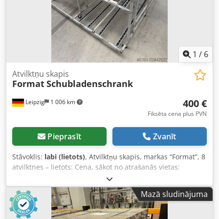
1
/
6
Atvilktņu skapis
Format
Schubladenschrank
400 €
Leipzig
1 006 km
Fiksēta cena plus PVN
Pieprasīt
Zvanīt
Stāvoklis:
labi (lietots)
, Atvilktņu skapis, markas “Format”, 8
atvilktnes – lietots: Cena, sākot no atrašanās vietas:
400,00 € (bez PVN)! Pozīcija 2: Ražotājs: Format Cedpfxezp
Ru Uj An Iorf Tips: nezināms Ražošanas gads: nezināms
Mazā sludinājuma
Izmēri: apm. 80x70x100 cm 8 atvilktnes Stāvoklis: labs
Pieejams: nekavējoties Atrašanās vieta: Leipzigā