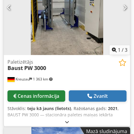
1
/
3
Paletizētājs
Baust
PW 3000
Kreuzau
1 363 km
Cenas informācija
Zvanīt
Stāvoklis:
teju kā jauns (lietots)
, Ražošanas gads:
2021
,
BAUST PW 3000 — stacionāra paletes maiņas iekārta
divvirzienu sistēmā. Credpfxszrdhto An Ijf Paletes maiņas
iekārta ir stacionāra, automātiski darboties spējīga iekārta,
Mazā sludinājuma
kas paredzēta kravas vienību pārlikšanai no avota paletes