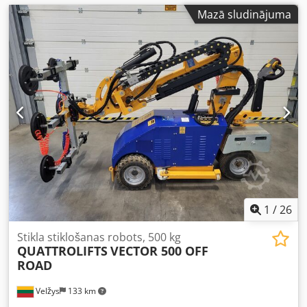
Mazā sludinājuma
1
/
26
Stikla stiklošanas robots, 500 kg
QUATTROLIFTS
VECTOR 500 OFF
ROAD
Velžys
133 km