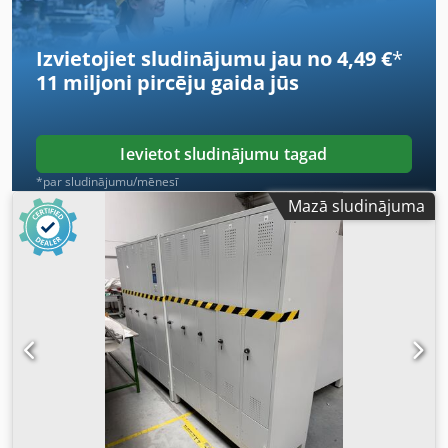
Pieejamība: aptuveni no 2026. gada ceturtā ceturkšņa
Atrašanās vieta: Hamburgā
Izvietojiet sludinājumu jau no 4,49 €
*
11 miljoni pircēju
gaida jūs
Ievietot sludinājumu tagad
*par sludinājumu/mēnesī
Mazā sludinājuma