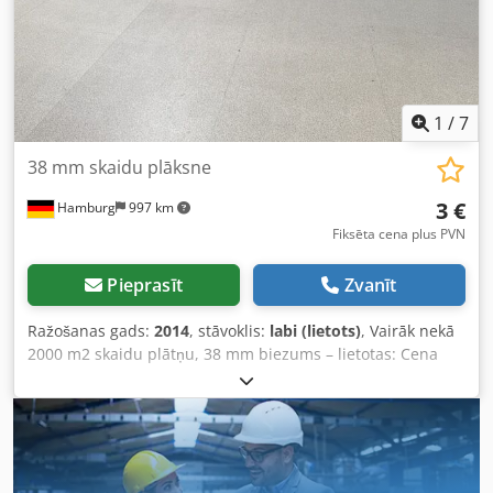
1
/
7
38 mm skaidu plāksne
3 €
Hamburg
997 km
Fiksēta cena plus PVN
Pieprasīt
Zvanīt
Ražošanas gads:
2014
, stāvoklis:
labi (lietots)
, Vairāk nekā
2000 m2 skaidu plātņu, 38 mm biezums – lietotas: Cena
par m2, sākot no noliktavas: 3,00 € (bez PVN), demontētas,
iepakotas un gatavas iekraušanai! Ražotājs: nezināms Tips:
nezināms Ražošanas gads: 2014 Biezums: 38 mm
Augšpuse: pelēka, ar marmorētu apdari Apakšpuse: balta
Izmēri: Galvenokārt, piemēram: 2,62 x 1 m 3,78 x 1 m
Codpfx Anezq Aarj Iorf Un citi izmēri Stāvoklis: labs