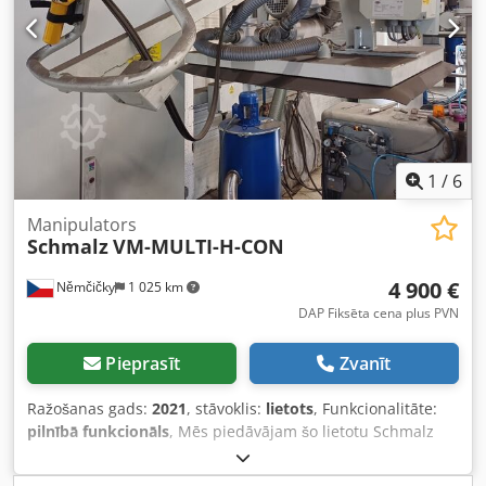
1
/
6
Manipulators
Schmalz
VM-MULTI-H-CON
4 900 €
Němčičky
1 025 km
DAP Fiksēta cena plus PVN
Pieprasīt
Zvanīt
Ražošanas gads:
2021
, stāvoklis:
lietots
, Funkcionalitāte:
pilnībā funkcionāls
, Mēs piedāvājam šo lietotu Schmalz
VM-MULTI-H-CON manipulatoru, kas ražots 2021. gadā.
Modelis: VM-MULTI-H-CON Preces numurs: 12.01.99 10001