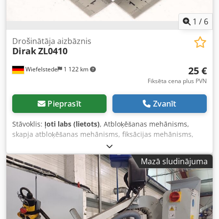
IBC konteineru skaitu un vēlamo daudzumu. Cena un
piegādes termiņš pēc pieprasījuma.
1
/
6
Drošinātāja aizbāznis
Dirak
ZL0410
25 €
Wiefelstede
1 122 km
Fiksēta cena plus PVN
Pieprasīt
Zvanīt
Stāvoklis:
ļoti labs (lietots)
, Atbloķēšanas mehānisms,
skapja atbloķēšanas mehānisms, fiksācijas mehānisms,
elektroshkapja atbloķēšanas mehānisms, aizveres
mehānisms, aizveres atbloķēšanas mehānisms, fiksējošs
Mazā sludinājuma
atbloķēšanas mehānisms. -Ražotājs: Dirak, aizveres
atbloķēšanas mehānisms ar ātro aizveri un atbloķēšanas
mehānismu, nelietots. -Tips: ZL0410 -Daudzums: ir 16
aizveres atbloķēšanas mehānismi -Cena: par vienību -
Izmēri: 88/80/30 mm -Svars: 0,6 kg/gab. Crodpfxezkrw Hj
An Ijf