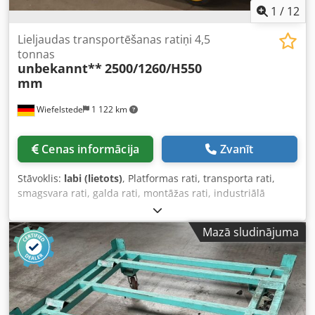
1
/
12
Lieljaudas transportēšanas ratiņi 4,5
tonnas
unbekannt**
2500/1260/H550
mm
Wiefelstede
1 122 km
Cenas informācija
Zvanīt
Stāvoklis:
labi (lietots)
, Platformas rati, transporta rati,
smagsvara rati, galda rati, montāžas rati, industriālā
piekabe, konteineru dolly, dubultā pagriežamā asi vadība,
smagsvara piekabe - Smagsvara transporta rati: Industriālā
Mazā sludinājuma
piekabe ar 1-ass grozāmās platformas stūri - Platforma:
2500/1260/H550 mm - Celtspēja: 4,5 t - Riepas: 415/100-305
K L pilngumijas - Sakabes ierīce: industriālajai piekabei -
Pieejamais daudzums: 1x transporta rati - Kopējie izmēri:
3940/1260/H550 mm - Svars: 415 kg Crsdpfx Asua Nkujn Ief