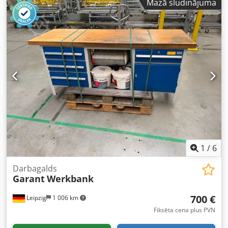
Mazā sludinājuma
PVN)! Cena par minimālo pasūtījumu – 30 vienības,
paņemot no noliktavas: 65 € (bez PVN)! Credpfxezp Rx Hj
An Iof Ražotājs: nezināms Tips: nezināms Ražošanas gads:
nezināms Izmēri: apmēram: 125x105x28 cm Pārvietojams,
4 riteņi (2 no tiem ar fiksējošo bremzi) Stāvoklis: labs
Pieejams: uzreiz Atrašanās vieta: Leipziga
1
/
6
Darbagalds
Garant
Werkbank
700 €
Leipzig
1 006 km
Fiksēta cena plus PVN