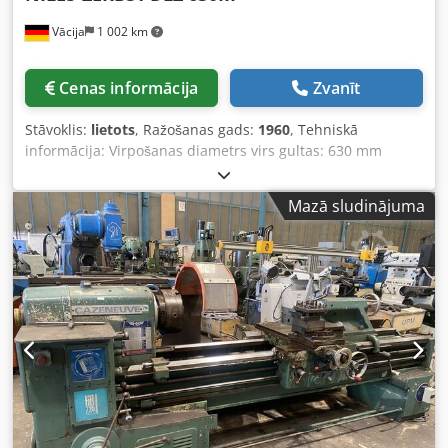
Vācija
1 002 km
Cenas informācija
Zvanīt
Stāvoklis:
lietots
, Ražošanas gads:
1960
, Tehniskā
informācija: Virpošanas diametrs virs gultas: 630 mm
Virpošanas diametrs virs atbalsta: 320 mm Virpošanas
garums: 2800 mm Attālums starp centriem: 2800 mm
Mazā sludinājuma
Virpošanas diametrs krāpē: 700 mm Krāpmes garums: 450
mm Galvenās vārpstas urbuma diametrs: 70 mm Aparāta
svars apmēram: 4,4 t Aparāta izmēri apm. GxPxA: 4,7 x 1,5
x 1,5 m Dedpfju Ix A Eox Ab Tock Iespējama vītņgriešana
Piederumi: 4-žokļu patrona dažādas centri Zobrati Žokļi un
sīkas detaļas Papildu balsts (Lynette)