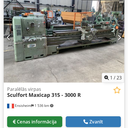
apgriezieni: no 15 līdz 1500 apgr./min 3 žokļu patrona Ø
315 mm Ražošanas gads: 1987 Motors: 15 ZS Vītnes:
metriskā + Whitworth Aizmugures centrs: CM5 2 asu
digitālais displejs Aprīkots ar: vienu 3 punktu fiksēto
atbalstu Dodpfx Abszmwq De Tock Ātrā padeve
nedarbojas: 1 virziena automātiskā X + Z padeve nav
funkcionāla Spriegums: 380 V Izmēri (G x P x A): 4900 x
1500 x 1700 mm Svars: 4,5 t
1
/
23
Paralēlās virpas
Sculfort
Maxicap 315 - 3000 R
Ensisheim
1 536 km
Cenas informācija
Zvanīt