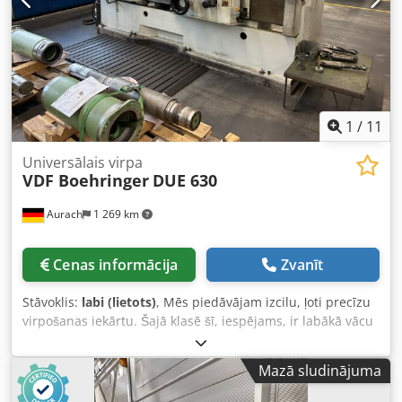
1
/
11
Universālais virpa
VDF Boehringer
DUE 630
Aurach
1 269 km
Cenas informācija
Zvanīt
Stāvoklis:
labi (lietots)
, Mēs piedāvājam izcilu, ļoti precīzu
virpošanas iekārtu. Šajā klasē šī, iespējams, ir labākā vācu
virpošanas iekārta, kāda jebkad ir ražota. BOHEHRINGER
precīzā virpošanas iekārta, modelis DUE 630 Ražošanas
Mazā sludinājuma
gads: 1991 Ražošanas numurs: 1032.1239-08 Centru
attālums: 320 mm Maks. apstrādes diametrs uz gultņa: 640