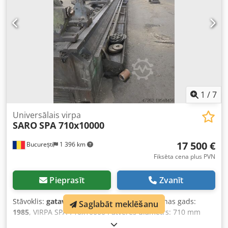
tonnas
1
/
7
Universālais virpa
SARO
SPA 710x10000
17 500 €
București
1 396 km
Fiksēta cena plus PVN
Pieprasīt
Zvanīt
Stāvoklis:
gatavs lietošanai (lietots)
, Ražošanas gads:
Saglabāt meklēšanu
1985
, VIRPA SPA 710x10000 Patveres diametrs: 710 mm
Maks. virpošana virs šķērsvirzuļa: 480 mm Djdpfxewywlke