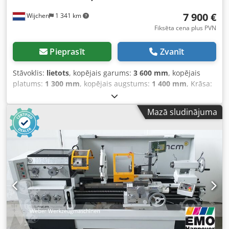
7 900 €
Wijchen
1 341 km
Fiksēta cena plus PVN
Pieprasīt
Zvanīt
Stāvoklis:
lietots
, kopējais garums:
3 600 mm
, kopējais
platums:
1 300 mm
, kopējais augstums:
1 400 mm
, Krāsa:
Zaļa Tukšsvars: 3 500 kg Dodpfx Abozhwbxs Tsck -
Dokumentācija pieejama: Nē - CE sertifikāts: Nav - Vadība:
Mazā sludinājuma
Konvencionāla - Virsmas augstums [mm]: 335 - Virsmas
diametrs virs gultas [mm]: 670 - Virsmas diametrs virs
atbalsta [mm]: 670 - Starpcentru attālums [mm]: 2 000 -
Gultas platums [mm]: 510 - Vārpstas caurums [mm]: 83 -
Min. vārpstas apgriezieni [apgr./min]: 16 - Maks. vārpstas
apgriezieni [apgr./min]: 1 250 - Opcijas: Fiksētais lunets,
trīskāju patrona - Transportēšanas izmēri: 3 600 mm x 1
300 mm x 1 400 mm (g x pl x a) - Transportēšanas svars
[kg]: 3 500 kg - Transporta paketes [gab.]: 1 Finanšu
informācija PVN: Norādītā cena bez PVN PVN/starpības
aplikšana: PVN atskaitāms uzņēmējiem Piegāde un maiņa