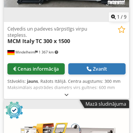
iespējama jebkuram rūpniecības sektoram. Lukas van
Rossum
1
/
9
Ceļvedis un padeves vārpstīgs virpu
stepless.
MCM Italy
TC 300 x 1500
Mindelheim
1 367 km
Cenas informācija
Zvanīt
Stāvoklis:
jauns
, Ražots Itālijā. Centra augstums: 300 mm
Maksimālais apstrādes diametrs virs gultnes: 600 mm
Maksimālais apstrādes diametrs virs šķērssliežu: 380 mm
Centru attālums: 1 500 mm Gultnes platums: 400 mm
Mazā sludinājuma
Vārpstas caurums: 82 mm Vārpstas uzgalis: Camlock 8"
Vārpstas apgriezieni: (12) 16 – 1 200 apgr./min Motora
jauda: 9,2 kW (spec. aprīkojums / standarts: 7,5 kW) Z ass
padeve: (93) 0,028 – 6,43 mm/apgr. X ass padeve: (93) 0,012
– 2,73 mm/apgr. Metriskā vītne: (54) 0,5 – 224 mm Vitvorta