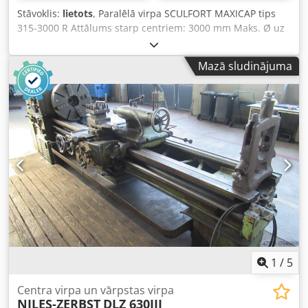
Stāvoklis:
lietots
, Paralēlā virpa SCULFORT MAXICAP tips
315-3000 R Attālums starp centriem: 3000 mm Maks. Ø uz
gultas: Ø 635 mm Maks. Ø virs suportu: Ø 470 mm Maks. Ø
pārrautā gultā: Ø 1000 mm x platums 200 mm Vārpstas
Mazā sludinājuma
motors: 13 ZS Vārpstas diametrs: Ø 71 mm Apgriezieni: no
20 līdz 1300 rpm Četrstūra revolvergalva GOODSHAPE Trīs
žokļu patrona Ø 380 mm Vītņošana: metriskā + Whitworth
Aizmugurējais centrs: MK5 Padeves: automātiska gareniskā
+ šķērseniskā padeve Aprīkota ar: 1 eļļošanas sūkni + 1
priekšplati Ø 1000 mm Dedpfx Aezmwqwob Teck
Komplektā: 2 fiksēti balsti: Ø 380 mm + Ø 1000 mm
Spriegums: 380 V Izmēri (G x P x A): 5200 x 1600 x 1700 mm
Svars: aptuveni 5 t
1
/
5
Centra virpa un vārpstas virpa
NILES-ZERBST
DLZ 630III