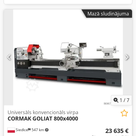
Mazā sludinājuma
1
/
7
Universāls konvencionāls virpa
CORMAK
GOLIAT 800x4000
23 635 €
Siedlce
547 km