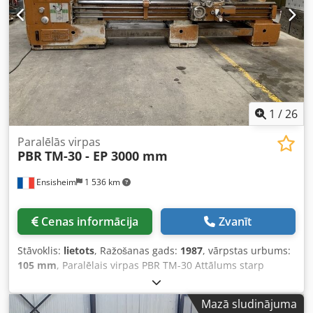
Aizmugurējais atbalsts CM6 Motora jauda: 13 ZS Auto
šķērsvirziena un gareniskā padeve Izmantots ātrsajūgs
Eļļas tvertne Izmēri (G x P x A): 6500 x 1800 x 1900 mm
Dcjdpfx Ajzmwrusb Tok Svars: apm. 7 t
1
/
26
Paralēlās virpas
PBR
TM-30 - EP 3000 mm
Ensisheim
1 536 km
Cenas informācija
Zvanīt
Stāvoklis:
lietots
, Ražošanas gads:
1987
, vārpstas urbums:
105 mm
, Paralēlais virpas PBR TM-30 Attālums starp
centriem: 3000 mm Maks. Ø virs gultas: 620 mm Maks. Ø
virs virpošanas slidas: 400 mm Maks. diametrs izgrieztā
Mazā sludinājuma
gultā: 860 mm Vārpstas diametrs: Ø 105 mm Vārpstas