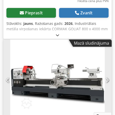
Fiksēta cena plus PVN
Pieprasīt
Zvanīt
Stāvoklis:
jauns
, Ražošanas gads:
2026
, Industriālais
metāla virpošanas iekārta CORMAK GOLIAT 800 x 4000 mm
Galvenās priekšrocības: - Universālā virpošanas iekārta
GOLIAT 800 x 4000 (CJ6280YC/4000) var tikt izmantota
Mazā sludinājuma
daudziem uzdevumiem, piemēram, iekšējo un ārējo
virsmu virpošanai, konisko virsmu virpošanai, pulēšanai,
metrisko, collu moduļu un DP pavedienu griešanai,
urbšanai un izvirpošanai. - Izturīga čuguna konstrukcija
nodrošina maksimālu vibrācijas samazināšanu. Turklāt
virpošanas galds ir termiski apstrādāts un precīzi slīpēts.
Iekārtas virpošanas galds ir īpaši izturīgs pret deformāciju
un vibrācijām. - Centrāla padeves vadības sistēma,
vītņveida vārpsta un vītņveida vārpstas papildierīce
pavedienu griešanai. - Digitālā atskaite darbojas (3) trīs
kustības asīs: garenvirzienā, šķērsvirzienā, augšējā
virpošanas galdiņā. Pārveidotais elektroniskais signāls no
optiskajām lineārās skalām vizualizē iegūtos vērtības