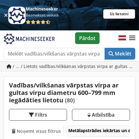
Machineseeker
Uz lietotni
Bezmaksas veikalā
Pārdot
Meklēt
/ ... / Lietots vadības/vilkšanas vārpstas virpa ar gultas 
Vadības/vilkšanas vārpstas virpa ar
gultas virpu diametru 600–799 mm
iegādāties lietotu
(80)
Filtrs
Atbilstība
Metālapstrādes iekārtas un dar
Noņemt visus filtrus