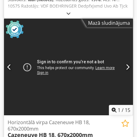
10575 Ražotājs: VDF BOEHRINGER Dedpfxjxmd Uvo Ab Tjck
Tips: T 11 Ražošanas gads: 1970 Vadības tips:
Konvencionāls Vadība: nav Noliktavas vieta: Halberstadt
Mazā sludinājuma
Izcelsmes valsts: Vācija Iekārtas Nr.: 40XXX Virpošanas
diametrs: Ø 700 mm Virpošanas garums: 3000 mm
Vārpstas diametrs: Ø 750 mm Vārpstas caurums: 70 mm
Apgrieziena diametrs virs šķērslīstes: Ø 450 mm
1
/
15
Horizontālā virpa Cazeneuve HB 18,
670x2000mm
Cazeneuve
HB 18, 670x2000mm