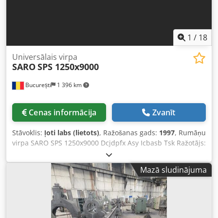
1
/
18
Universālais virpa
SARO
SPS 1250x9000
București
1 396 km
Cenas informācija
Zvanīt
Stāvoklis:
ļoti labs (lietots)
, Ražošanas gads:
1997
, Rumāņu
virpa SARO SPS 1250x9000 Dcjdpfx Asy Icbasb Tsk Ražotājs:
Saro Targoviste Izgatavošanas gads: 1997 Patronas
diametrs: 1250 mm Maksimālais apstrādes diametrs virs
Mazā sludinājuma
gultas: 1250 mm Vārpstas diametrs: 250 mm Attālums
starp centriem: 9000 mm Maksimālais apstrādes diametrs
virs slīdes: 920 mm Maksimālais izstrādājuma svars starp
centriem: 15 000 kg Pieejams slīpēšanas piederums! Ir
pieejams video ar darbināmu iekārtu Svars apmēram 25