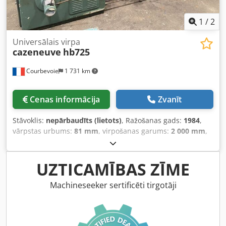
1
/
2
Universālais virpa
cazeneuve
hb725
Courbevoie
1 731 km
Cenas informācija
Zvanīt
Stāvoklis:
nepārbaudīts (lietots)
, Ražošanas gads:
1984
,
vārpstas urbums:
81 mm
, virpošanas garums:
2 000 mm
,
izmērs 2000 x 725 mm diametrs uz šķērsvirziena vadotnes
400 mm vārpstas iekšējais diametrs 81 mm Dcedpfx
Aezpza Iob Tok svars 3100 kg
UZTICAMĪBAS ZĪME
Machineseeker sertificēti tirgotāji