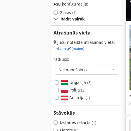
Asu konfigurācija:
2 asis
(1)
Rādīt vairāk
Atrašanās vieta
Jūsu noteiktā atrašanās vieta:
Latvija
(mainīt)
rādiuss:
Neierobežots
(7)
Ungārija
(3)
Polija
(3)
Austrija
(1)
Stāvoklis
Izstādes iekārta
(1)
Lietots
(6)