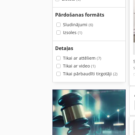
Pārdošanas formāts
Sludinājumi
(6)
Izsoles
(1)
Detaļas
Tikai ar attēliem
(7)
Tikai ar video
(1)
Tikai pārbaudīti tirgotāji
(2)
meer Bc 1400
Vermeer Rt 650
Vermeer Sc 252