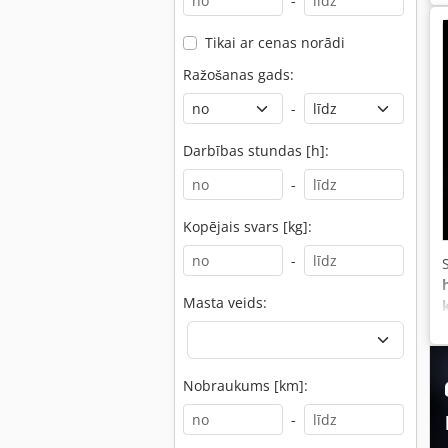
-
Tikai ar cenas norādi
Ražošanas gads:
-
Darbības stundas [h]:
-
Kopējais svars [kg]:
-
Masta veids:
Nobraukums [km]:
-