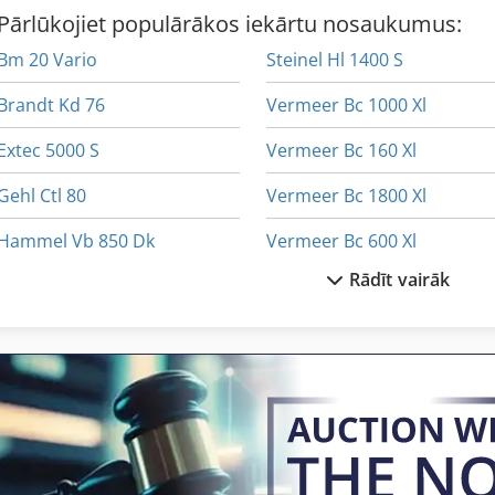
Pārlūkojiet populārākos iekārtu nosaukumus:
Bm 20 Vario
Steinel Hl 1400 S
Brandt Kd 76
Vermeer Bc 1000 Xl
Extec 5000 S
Vermeer Bc 160 Xl
Gehl Ctl 80
Vermeer Bc 1800 Xl
Hammel Vb 850 Dk
Vermeer Bc 600 Xl
Rādīt vairāk
Hydrema 906 C
Vermeer Rt 200
Kondia B 500
Vermeer Rt 450
Okk Pcv 55
Vermeer Rtx 1250
Paus Rl 852
Vermeer Sc 30 Tx