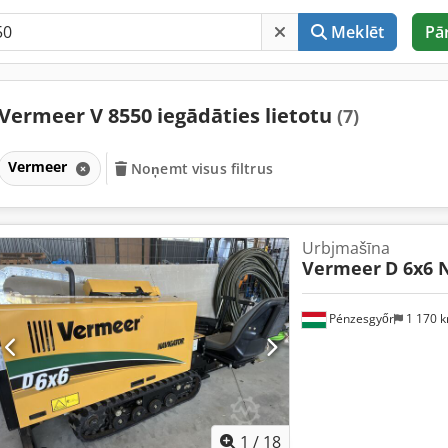
Meklēt
Pā
Vermeer V 8550 iegādāties lietotu
(7)
Vermeer
Noņemt visus filtrus
Urbjmašīna
Vermeer
D 6x6 
Pénzesgyőr
1 170 
1
/
18