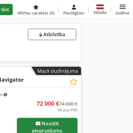
rdot
Valoda
Vēlmju saraksts
(0)
Pieslēgties
Izvēlne
Atbilstība
Mazā sludinājuma
Navigator
km
72 000 €
74 000 €
VB plus PVN
Nosūtīt
pieprasījumu