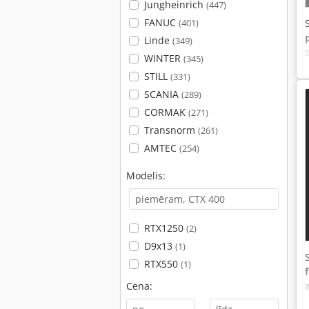
Jungheinrich
(447)
FANUC
(401)
Linde
(349)
WINTER
(345)
STILL
(331)
SCANIA
(289)
CORMAK
(271)
Transnorm
(261)
AMTEC
(254)
Modelis:
RTX1250
(2)
D9x13
(1)
RTX550
(1)
Cena: