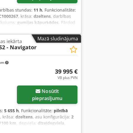
darbības stundas:
11 h
, Funkcionalitāte:
C1000267
, krāsa:
dzeltens
, darbības
rīkojums:
gumijas kāpurķēdes
, Pārdod
ekš tika izmantota tikai
 komplektējošajām daļām: 1 gb.
Mazā sludinājuma
as iekārta
urbuma šķidruma maisīšanas iekārta 1
S2 - Navigator
de, monitors, 2 akumulatori) Dodpfx
s galva 1 gb. 150 mm / 6 collu
zreiz gatava darbam!
 km
39 995 €
VB plus PVN
Nosūtīt
pieprasījumu
s:
5 655 h
, Funkcionalitāte:
pilnībā
, krāsa:
dzeltens
, asu konfigurācija:
2
l/100 km
, degviela:
dīzeļdegviela
,
oklis:
80 procenti
, ķēdes stāvoklis:
80