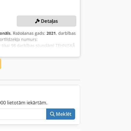
Detaļas
ionāls
, Ražošanas gads:
2021
, darbības
portlīdzekļa numurs:
ar tikai 98 darbības stundām! TEHNISKĀ
TAS INFORMĀCIJA Dedpfx Ajy
ei): 4 740 kg Traktors Traktora svars: 2
s: 250 cm Maks. transportēšanas
bīdes diapazons: 61 cm Svars bez
nal/Stage V Dzinēja jauda: 67 ZS Griezes
min Darbības stundas: 98 h
s Standarta SHARK - COMBO frēzes ķēde
000 lietotām iekārtām.
Meklēt