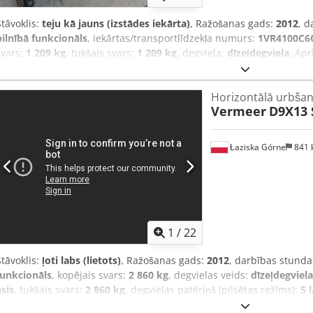
Stāvoklis:
teju kā jauns (izstādes iekārta)
, Ražošanas gads:
2012
, 
pilnībā funkcionāls
, iekārtas/transportlīdzekļa numurs:
1VR4100C6
svars:
1 209 kg
, tukšais svars:
1 209 kg
, degviela:
dīzeļdegviela
, Ap
Vermeer D 6x6 Navigator kompaktu stūrítu urbumu iekārtu, kas iepri
demonstrācijas un apmācību nolūkiem, kopā ar visām piederošajām
Horizontālā urbšan
Vermeer D 6x6 Navigator urbšanas iekārta 1 gb. ST 250 (960 litri) 
Vermeer
D9X13 
gb. DCI SE UK3 urbšanas galvas lokācijas sistēma (instruments, zon
Apjyt Smujpekr 45 gb. 1,83 m / 6 pēdas urbumu stieņi 1 gb. urbšana
cauruma paplašinātājs Iekārta nav renovēta, bet praktiski jauna! U
Łaziska Górne
841
1
/
22
Stāvoklis:
ļoti labs (lietots)
, Ražošanas gads:
2012
, darbības stunda
funkcionāls
, kopējais svars:
2 860 kg
, degvielas veids:
dīzeļdegviela
asis
, tukšais svars:
2 860 kg
, degvielas patēriņš (pilsētas režīms):
5 
pārnesuma veids:
hidrostatisks
, sēdvietu skaits:
1
, braukšanas stāv