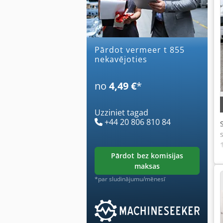
Pārdot vermeer t 855
nekavējoties
no
4,49 €
*
Uzziniet tagad
+44 20 806 810 84
pārdot bez komisijas
maksas
*par sludinājumu/mēnesī