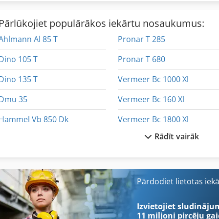
ar minimālu virsmas bojājumu.
Pārlūkojiet populārākos iekārtu nosaukumus:
Ahlmann Al 85 T
Pronar T 285
Dino 105 T
Pronar T 680
Dino 135 T
Vermeer Bc 1000 Xl
Dmu 35
Vermeer Bc 160 Xl
Hammel Vb 850 Dk
Vermeer Bc 1800 Xl
Rādīt vairāk
Hueller Hille Nbh 170
Vermeer Bc 600 Xl
Hueller Hille Nbh 290
Vermeer Rt 200
Okk Pcv 55
Vermeer Rt 450
Pārdodiet lietotas iek
Paus Rl 852
Vermeer Rtx 1250
Izvietojiet sludināju
11 miljoni pircēju
gai