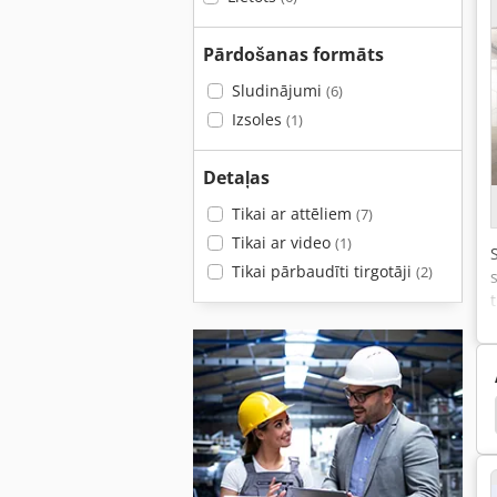
Pārdošanas formāts
Sludinājumi
(6)
Izsoles
(1)
Detaļas
Tikai ar attēliem
(7)
Tikai ar video
(1)
Tikai pārbaudīti tirgotāji
(2)
meer Bc 1400
Vermeer Rt 650
Vermeer Sc 252