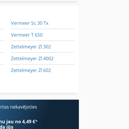
Vermeer Sc 30 Tx
Vermeer T 650
Zettelmeyer Zl 302
Zettelmeyer Zl 4002
Zettelmeyer Zl 602
Zettelmeyer Zl 801
Zettelmeyer Zl 802
ārtas nekavējoties
mu jau no 4,49 €
*
da jūs