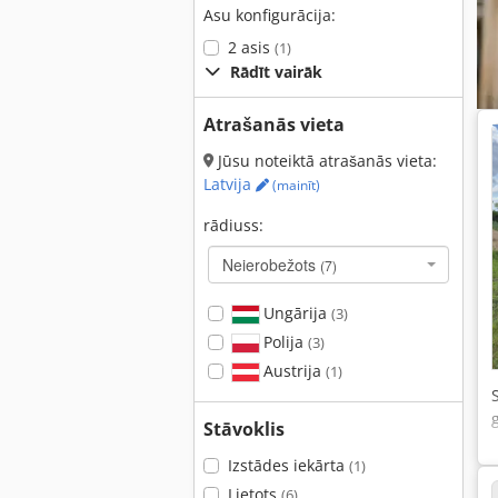
Asu konfigurācija:
2 asis
(1)
Rādīt vairāk
Atrašanās vieta
Jūsu noteiktā atrašanās vieta:
Latvija
(mainīt)
rādiuss:
Neierobežots
(7)
Ungārija
(3)
Polija
(3)
Austrija
(1)
Stāvoklis
Izstādes iekārta
(1)
Lietots
(6)