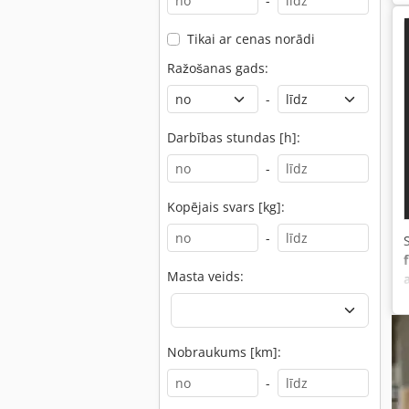
-
Tikai ar cenas norādi
Ražošanas gads:
-
Darbības stundas [h]:
-
Kopējais svars [kg]:
-
Masta veids:
Nobraukums [km]:
-