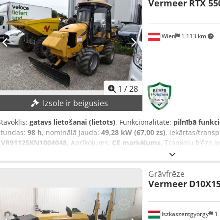
Vermeer
RTX 55
kā vibrācijas arklu. Credsy It Rlepfx Afhsf
Wien
1 113 km
1
/
28
Izsole ir beigusies
Stāvoklis:
gatavs lietošanai (lietots)
, Funkcionalitāte:
pilnībā funkc
stundas:
98 h
, nominālā jauda:
49,28 kW (67,00 zs)
, iekārtas/trans
1VR91125KN1004048
, Aprīkojums:
CE marķējums
, Tranšeju frēze 
Htgqe Afhsf TEHNISKĀ INFORMĀCIJA Frēzes dziļums: 120 cm Frēzes
INFORMĀCIJA Neto jauda: 50 kW Svars (atbilstoši identifikācijas plāks
Grāvfrēze
2 663 kg Traktora garums: 320 cm Traktora platums: 197 cm Augst
Vermeer
D10X15
ātrums: 10 km/h Frēzes strēle Transportēšanas garums: 207 cm No
frēzes ķēdes un strēles: 690 kg Deutz dīzeļdzinējs TD 2.9L Tier IV Fi
moments: 235 Nm Sistēmas spiediens: 350 bar Sūkņa jauda: 117 l/
Iszkaszentgyörgy
1 
APRIKOJUMS Sāniski pārvietojams frēzes strēle Liels vadotnes rat