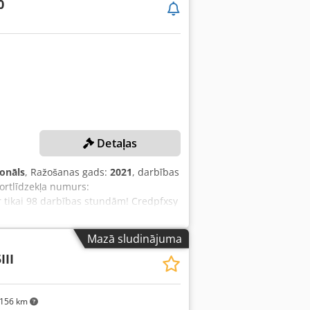
0
Detaļas
ionāls
, Ražošanas gads:
2021
, darbības
portlīdzekļa numurs:
ar tikai 98 darbības stundām! Credpfxsy
 platums: 15 cm IEKĀRTAS
nei): 4 740 kg Traktors Traktora svars:
Mazā sludinājuma
ums: 250 cm Maks. transportēšanas
III
bīdes diapazons: 61 cm Svars bez
nal/Stage V Dzinēja jauda: 67 ZS Griezes
min Darbības stundas: 98 h
156 km
s Standarta SHARK - COMBO frēzes ķēde