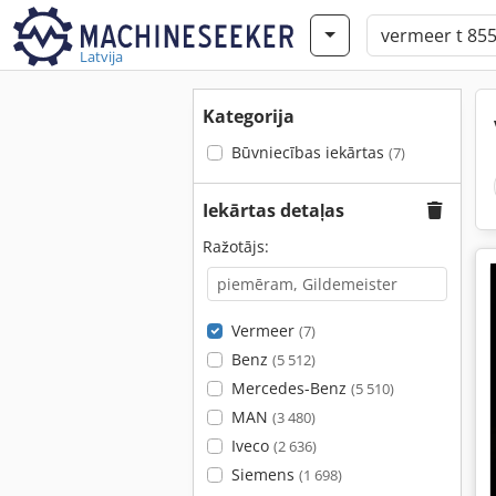
Latvija
Kategorija
Būvniecības iekārtas
(7)
Iekārtas detaļas
Ražotājs:
Vermeer
(7)
Benz
(5 512)
Mercedes-Benz
(5 510)
MAN
(3 480)
Iveco
(2 636)
Siemens
(1 698)