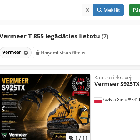
Meklēt
Pā
Vermeer T 855 iegādāties lietotu
(7)
Vermeer
Noņemt visus filtrus
Kāpuru iekrāvējs
Vermeer
S925TX 
Łaziska Górne
841
1
/
11