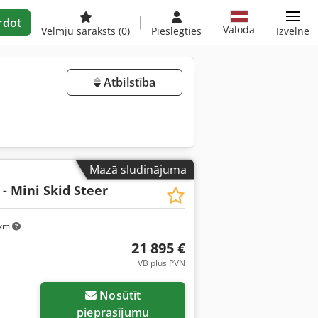
rdot
Valoda
Vēlmju saraksts
(0)
Pieslēgties
Izvēlne
Atbilstība
Mazā sludinājuma
- Mini Skid Steer
 km
21 895 €
VB plus PVN
Nosūtīt
pieprasījumu