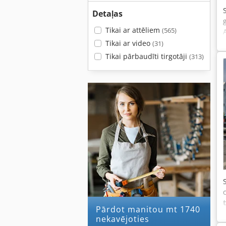
Detaļas
Tikai ar attēliem
(565)
Tikai ar video
(31)
Tikai pārbaudīti tirgotāji
(313)
Pārdot manitou mt 1740
nekavējoties