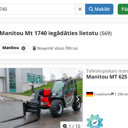
Meklēt
Pā
Manitou Mt 1740 iegādāties lietotu
(569)
Manitou
Noņemt visus filtrus
Teleskopiskais man
Manitou
MT 625
Crailsheim
1 296 k
1
/
10