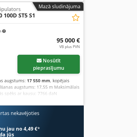
a ievilkšana: 4,30 s ・Atgriešana: 3,50
Mazā sludinājuma
ipulators
inālā jauda (iekšdedzes dzinējs): 75 ZS
0 100D ST5 S1
apgr./min ・Vilces spēks: 3550 daN ・
 ātrums: 24,90 km/h ・Stāvbremze:
 disku bremzes uz priekšējām asīm ・
m
Motoreļļa: 11,20 l ・Hidrauliskā eļļa:
95 000 €
īmenis (LpA): 76 dB ・Vides trokšņa
VB plus PVN
Stūrējamie riteņi (priekšā/aizmugurē):
s apstiprinājums: EN 15000 standarts /
Nosūtīt
pieprasījumu
nas augstums:
17 550 mm
, kopējais
elšanas augstums: 17,55 m Maksimālais
ās spēks ar kausu: 7766 daN
šanās rādiuss (pa riteņiem): 3,94 m
ievilkšana: 13 s Pieliekšana: 4 s
dzinēja tilpums: 4 - 3621 cm³ Nominālā
ārtas nekavējoties
ezieni: 410 Nm @ 1600 apgr./min Vilce:
skaits (uz priekšu / atpakaļ): 4 / 4
mu jau no 4,49 €
*
rums: 24,90 km/h Maksimālais
da jūs