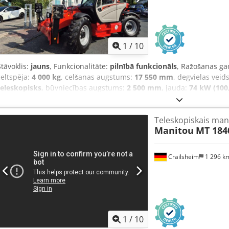
1
/
10
Stāvoklis:
jauns
, Funkcionalitāte:
pilnībā funkcionāls
, Ražošanas ga
celtspēja:
4 000 kg
, celšanas augstums:
17 550 mm
, degvielas veid
teleskopisks
, būvniecības augstums:
2 500 mm
, jauda:
74 kW (100,
tukšais svars:
12 500 kg
, kopējais garums:
6 270 mm
, piedziņas vei
mm
, Teleskopiskais iekrāvējs, fiksēts Slodzes smaguma centrs: 500 
Teleskopiskais man
Pārnesumkārba: hidrotansformators Ātruma klase: 35 Stāvoklis: jaun
Manitou
MT 184
Priekšējās riepas tips: pneimatiskās Priekšējās riepas izmērs: 24 Pr
Aizmugurējās riepas tips: pneimatiskās Dcedpfx Aqjzrqqnepek Aizm
Aizmugurējo riepu stāvoklis: 80–100 % 3. Vārsts, apkure, pilna kabīne
Crailsheim
1 296 k
ārspeguļi, rotējošs lukturis.
1
/
10