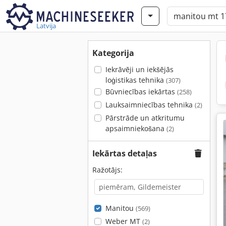
Latvija
Kategorija
Iekrāvēji un iekšējās
loģistikas tehnika
(307)
Būvniecības iekārtas
(258)
Lauksaimniecības tehnika
(2)
Pārstrāde un atkritumu
apsaimniekošana
(2)
Iekārtas detaļas
Ražotājs:
Manitou
(569)
Weber MT
(2)