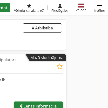
rdot
Valoda
Vēlmju saraksts
(0)
Pieslēgties
Izvēlne
Atbilstība
Mazā sludinājuma
ipulators
m
Cenas informācija