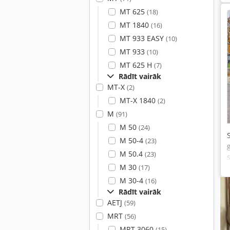
MT 625
(18)
MT 1840
(16)
MT 933 EASY
(10)
MT 933
(10)
MT 625 H
(7)
Rādīt vairāk
MT-X
(2)
MT-X 1840
(2)
M
(91)
M 50
(24)
M 50-4
(23)
M 50.4
(23)
M 30
(17)
M 30-4
(16)
Rādīt vairāk
AETJ
(59)
MRT
(56)
MRT 3060
(15)