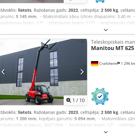
Stāvoklis:
lietots
, Ražošanas gads:
2022
, celtspēja:
2 500 kg
, celša
garums:
5 145 mm
, ・Maksimālais sānu izlices diapazons: 3,40 m 
Apvēršanas leņķis: 12° ・Izbēršanas leņķis: 117° ・Apgriešanās rād
(ar dakšu): 4800 kg ・Riepas: pneimatiskās ・Pacelšana: 8 s ・Nolaiš
5,60 s ・Teleskopa ievilkšana: 4,30 s Dcedpfx Aqsztgl Dspjk ・Atgrie
Teleskopiskais man
Cilindru skaits / tilpums: 4 - 3331 cm³ ・Nominālā jauda (iekšdedze
Manitou
MT 625
griezes moments / apgriezieni: 265 Nm @ 1400 apgr./min ・Vilces
(uz priekšu / atpakaļ): 2 / 2 ・Maks. braukšanas ātrums: 24,90 km/
stāvbremze ・Darbības bremze: eļļas vannas disku bremzes uz pri
Crailsheim
1 296 k
zobratu sūknis ・Hidrauliskā spiediena: 235 bar ・Motoreļļa: 11,20 l
tvertnes tilpums: 63 l ・Vadītāja kabīnes trokšņa līmenis (LpA): 76 
・Rokas/rokas vibrācijas slodze: < 2,50 m/s² ・Stūrējamie riteņi (pri
riteņi (priekšā/aizmugurē): 2 / 2 ・Drošība/Kabīnes apstiprinājums
kabīne 1. līmenis ・Vadības sistēma: JSM
1
/
10
Stāvoklis:
lietots
, Ražošanas gads:
2023
, celtspēja:
2 500 kg
, celša
garums:
1 200 mm
, kopējais garums:
5 094 mm
, ・Maksimālais sān
Izrāvējspēks ar kausu: 3427 daN ・Apvēršanas leņķis: 12° ・Izbērša
(pēc riteņiem): 3,31 m ・Pašmasa (ar dakšu): 4800 kg ・Riepas: pne