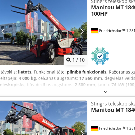
Stingrs teleskopiska
Manitou
MT 1840
100HP
Friedrichsdorf
1 28
1
/
10
Stāvoklis:
lietots
, Funkcionalitāte:
pilnībā funkcionāls
, Ražošanas g
celtspēja:
4 000 kg
, celšanas augstums:
17 550 mm
, degvielas veid
teleskopisks
, būvniecības augstums:
2 500 mm
, jauda:
74 kW (100,
tukšais svars:
11 300 kg
, kopējais garums:
6 270 mm
, piedziņas vei
mm
, Teleskopiskais iekrāvējs, stacionārs Kravnesības centrs: 500 M
Stingrs teleskopiska
griezes momenta pārveidotājs Ātruma klase: 20 Stāvoklis: kā jauns Te
Manitou
MT 184
Dedpoxlvfkofx Aqpsck Priekšējo riepu tips: pneimatiskās Priekšējo r
stāvoklis: 80–100% Aizmugurējo riepu tips: pneimatiskās Aizmugurē
stāvoklis: 80–100% Apraksts: Iekļauta groza vadība – radio vadība Iek
Friedrichsdorf
1 28
aizmugurē un priekšā, apsilde, pilna kabīne, kondicionieris