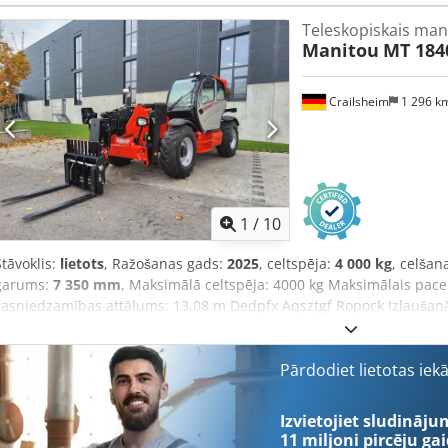
5,40 s ・Teleskopa izvilkšana: 5,60 s Dcodpjztglkjfx Aqpsk ・Teleskop
Teleskopiskais man
s ・Izbēršana: 3,60 s ・Cilindru skaits / tilpums: 4 - 3331 cm³ ・Nom
Manitou
MT 184
/ 55,40 kW ・Maks. griezes moments / apgriezieni: 265 Nm @ 1400 
Pārnesumu skaits (uz priekšu / atpakaļ): 2 / 2 ・Maks. braukšanas
automātiska negatīva stāvbremze ・Darbības bremze: eļļas vannas
Crailsheim
1 296 k
Sūknēšanas veids: zobratu sūknis ・Hidrauliskā spiediena: 235 bar ・
115 l ・Degvielas tvertnes tilpums: 63 l ・Vadītāja kabīnes trokšņa l
līmenis (LwA): 104 dB ・Rokas/rokas vibrācijas slodze: < 2,50 m/s² ・
2 / 2 ・Piedziņas riteņi (priekšā/aizmugurē): 2 / 2 ・Drošība/Kabīne
ROPS-FOPS kabīne 1. līmenis ・Vadības sistēma: JSM
1
/
10
Stāvoklis:
lietots
, Ražošanas gads:
2025
, celtspēja:
4 000 kg
, celša
garums:
7 350 mm
, Maksimālā celtspēja: 4000 kg Maksimālais pac
sasniedzamības attālums: 13,08 m Dedpfx Aqsztgf Ropock Izlaušan
Pacelšanas leņķis uz augšu: 16° Nolieces leņķis uz leju: 110° Apgrie
Pacelšana: 16 s Nolaišana: 12 s Teleskopa izbīdīšana: 16 s Teleskopa 
Izliešana: 4 s Dzinēja emisijas standarts: Stage V Cilindru skaits / 
Pārdodiet lietotas iek
dzinēja jauda: 100 ZS / 75 kW Maksimālais griezes moments / apgri
7850 daN Transmisijas tips: griezes momenta pārveidotājs Pārnesumu 
Izvietojiet sludināju
Braukšanas ātrums (ar kravu): 25 km/h Maksimālais braukšanas āt
11 miljoni pircēju
gai