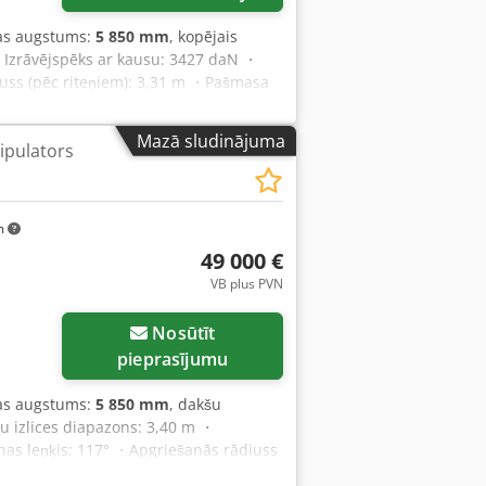
nas augstums:
5 850 mm
, kopējais
・Izrāvējspēks ar kausu: 3427 daN ・
iuss (pēc riteņiem): 3,31 m ・Pašmasa
ana: 5,40 s ・Teleskopa izvilkšana:
šana: 3,50 s ・Izbēršana: 3,60 s ・
Mazā sludinājuma
ipulators
s dzinējs): 75 ZS / 55,40 kW ・Maks.
 spēks: 3550 daN ・Pārnesumu skaits
h ・Stāvbremze: automātiska negatīva
ekšējām asīm ・Sūknēšanas veids:
m
 ・Hidrauliskā eļļa: 115 l ・Degvielas
49 000 €
dB ・Vides trokšņa līmenis (LwA): 104 dB
VB plus PVN
ekšā/aizmugurē): 2 / 2 ・Piedziņas
: EN 15000 standarts / ROPS-FOPS
Nosūtīt
pieprasījumu
nas augstums:
5 850 mm
, dakšu
u izlices diapazons: 3,40 m ・
nas leņķis: 117° ・Apgriešanās rādiuss
imatiskās ・Pacelšana: 8 s ・Nolaišana: