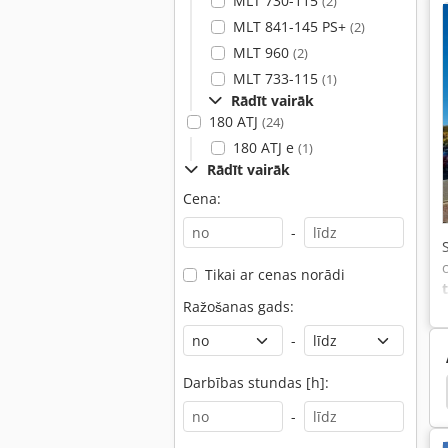
MLT 730-115
(2)
MLT 841-145 PS+
(2)
MLT 960
(2)
MLT 733-115
(1)
Rādīt vairāk
180 ATJ
(24)
180 ATJ e
(1)
Rādīt vairāk
Cena:
-
Tikai ar cenas norādi
Ražošanas gads:
-
Darbības stundas [h]:
u Mt 835
Manitou Mt 728
Manitou Mt 425 Cp
-