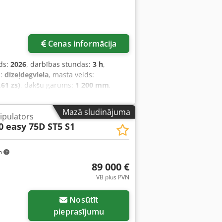
Cenas informācija
ds:
2026
, darbības stundas:
3 h
,
s:
dīzeļdegviela
, masta veids:
61 zs)
, dakšu garums:
1 200 mm
,
ds:
Diesel
, konstrukcijas platums:
2 420
Masta tips: teleskopisks
Mazā sludinājuma
ipulators
a iekārta Tehniskais stāvoklis: jauns
0 easy 75D ST5 S1
iekšējo riepu stāvoklis: 80–100 %
ugurējās riepas izmērs: 24
, gaisa kondicionieris, CE sertifikāts,
m
89 000 €
VB plus PVN
Nosūtīt
pieprasījumu