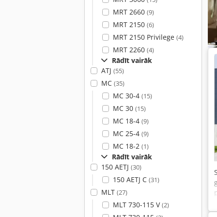
MRT 2660
(9)
MRT 2150
(6)
MRT 2150 Privilege
(4)
MRT 2260
(4)
Rādīt vairāk
ATJ
(55)
MC
(35)
MC 30-4
(15)
MC 30
(15)
MC 18-4
(9)
MC 25-4
(9)
MC 18-2
(1)
Rādīt vairāk
150 AETJ
(30)
150 AETJ C
(31)
MLT
(27)
MLT 730-115 V
(2)