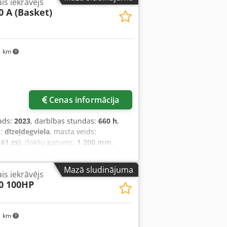
is iekrāvējs
 A (Basket)
1 km
Cenas informācija
ads:
2023
, darbības stundas:
660 h
,
s:
dīzeļdegviela
, masta veids:
61 zs)
, dakšu garums:
1 200 mm
,
ds:
Diesel
, konstrukcijas platums:
2 420
asta veids: teleskopisks Transmisija:
Mazā sludinājuma
is iekrāvējs
hniskais stāvoklis: ļoti labs
0 100HP
iepu izmērs: 24 Priekšējo riepu
jo riepu izmērs: 24 Aizmugurējo riepu
ļauts: 3. vārsts, darba lukturi
1 km