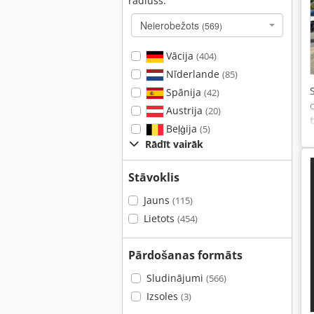
rādiuss:
Neierobežots
(569)
Vācija
(404)
Nīderlande
(85)
Spānija
(42)
Austrija
(20)
Beļģija
(5)
Rādīt vairāk
Stāvoklis
Jauns
(115)
Lietots
(454)
Pārdošanas formāts
Sludinājumi
(566)
Izsoles
(3)