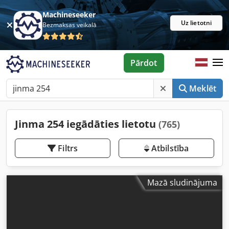
Machineseeker
Uz lietotni
Bezmaksas veikalā
Pārdot
Meklēt
Jinma 254 iegādāties lietotu
(765)
Filtrs
Atbilstība
Mazā sludinājuma