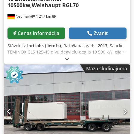
10500kw,Weishaupt RGL70
Neumarkt
1 217 km
Cenas informācija
Zvanīt
Stāvoklis:
ļoti labs (lietots)
, Ražošanas gads:
2013
, Saacke
TEMINOX GLS 125-45 divu degvielu deglis 10 500 kW, eļļa +
gāze. Ražošanas gads: 2013. Codevrkcnjpfx Af Usrf
Mazā sludinājuma