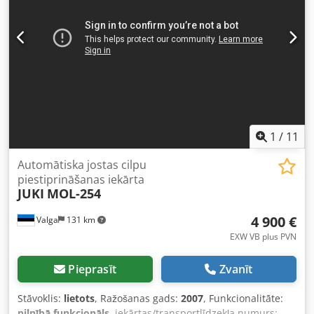
1
/
11
Automātiska jostas cilpu
piestiprināšanas iekārta
JUKI
MOL-254
4 900 €
Valga
131 km
EXW VB plus PVN
Pieprasīt
Zvanīt
Stāvoklis:
lietots
, Ražošanas gads:
2007
, Funkcionalitāte:
pilnībā funkcionāls
, iekārtas/transportlīdzekļa numurs: