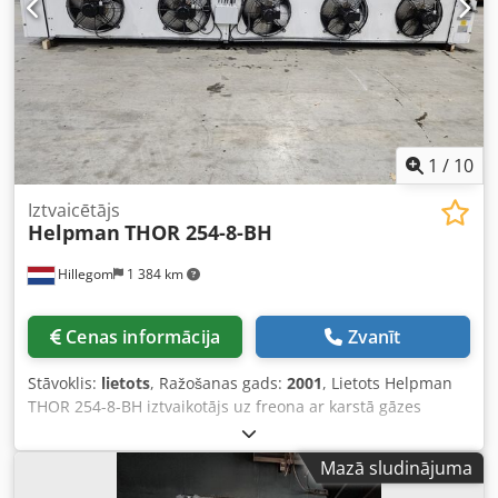
1
/
10
Iztvaicētājs
Helpman
THOR 254-8-BH
Hillegom
1 384 km
Cenas informācija
Zvanīt
Stāvoklis:
lietots
, Ražošanas gads:
2001
, Lietots Helpman
THOR 254-8-BH iztvaikotājs uz freona ar karstā gāzes
atkausēšanu. Komplektā ar 5 ATB AFT71/4A-7 ventilatoriem
– 50/60 Hz – 0,25 kW – 1410/1710 apgr./min – 450 mm
Mazā sludinājuma
diametrs un kopējo gaisa plūsmu 26 300 m³/h. Credpfx