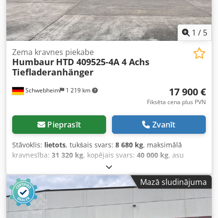
1
/
5
Zema kravnes piekabe
Humbaur
HTD 409525-4A 4 Achs
Tiefladeranhänger
17 900 €
Schwebheim
1 219 km
Fiksēta cena plus PVN
Pieprasīt
Zvanīt
Stāvoklis:
lietots
, tukšais svars:
8 680 kg
, maksimālā
kravnesība:
31 320 kg
, kopējais svars:
40 000 kg
, asu
konfigurācija:
3 asis
, pirmā reģistrācija:
09/2018
, piekares
sistēma:
cits
, riepas izmērs:
235/75R17,5
, krāsa:
cits
,
Mazā sludinājuma
pārnesuma veids:
cits
, priekšējās riepas izmērs:
235/75R17,5
, aizmugurējās riepas izmērs:
235/75R17,5
,
vadītāja kabīne:
cits
, emisijas klase:
nav
, Aprīkojums:
ABS,
saspiestā gaisa bremze
,