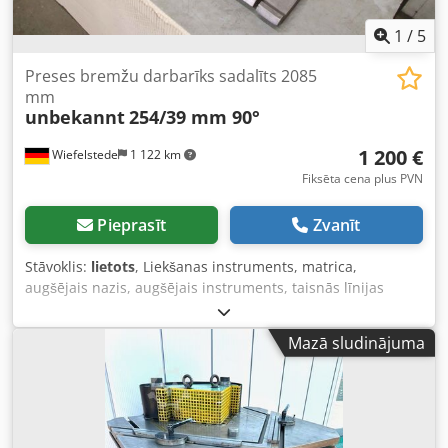
1
/
5
Preses bremžu darbarīks sadalīts 2085
mm
unbekannt
254/39 mm 90°
1 200 €
Wiefelstede
1 122 km
Fiksēta cena plus PVN
Pieprasīt
Zvanīt
Stāvoklis:
lietots
, Liekšanas instruments, matrica,
augšējais nazis, augšējais instruments, taisnās līnijas
instruments -Instruments: priekš locīšanas preses, 8 daļas
-Instrumenta leņķis: 90° -Izmēri: skatīt rasējumu
Mazā sludinājuma
fotogrāfijās -Izmēri: 39 x 254 mm -Kopējais garums: 2085
mm / katrs pa 1 x 680/445/350/200/180/105/70/55 mm -
Svars: 112 kg Cjdpfx Ajlcfiqjf Uerf