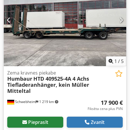
1
/
5
Zema kravnes piekabe
Humbaur
HTD 409525-4A 4 Achs
Tiefladeranhänger, kein Müller
Mitteltal
17 900 €
Schwebheim
1 219 km
Fiksēta cena plus PVN
Pieprasīt
Zvanīt