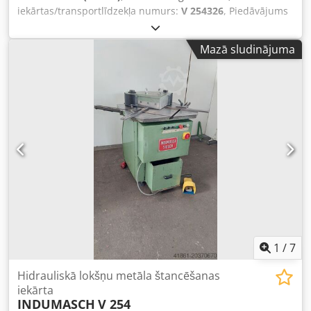
iekārtas/transportlīdzekļa numurs:
V 254326
, Piedāvājums
Nr. 22407 Tehniskie dati: - Griešanas garums: 250 mm -
Griešanas leņķis: 90° - Griešanas biezums (parastais
Mazā sludinājuma
tērauds): līdz 4 mm - Griešanas biezums (nerūsējošais
tērauds): līdz 3 mm - Griešanas biezums (alumīnijs): līdz 5
mm - Gājienu skaits apmēram: 55 / min - Galda izmērs:
platums 800 x dziļums 800 mm Csdpsif Aqvofx Af Uorf -
Darba augstums: apmēram 940 mm - Bezpakāpju garuma
un leņķa atduri - Dzinējs: 400 V / 4 kW - Eļļas pildījums: 50 l
- Elektriskais kājas slēdzis - Vietas prasības apmēram:
platums 800 x augstums 1250 x dziļums 900 mm - Svars:
apmēram 700 kg
1
/
7
Hidrauliskā lokšņu metāla štancēšanas
iekārta
INDUMASCH
V 254