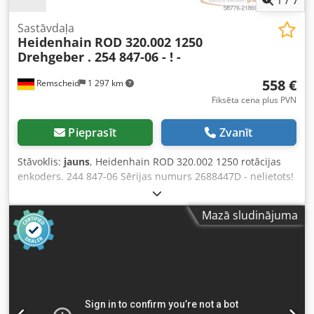
Sastāvdaļa
Heidenhain
ROD 320.002 1250
Drehgeber . 254 847-06 - ! -
558 €
Remscheid
1 297 km
Fiksēta cena plus PVN
Pieprasīt
Zvanīt
Stāvoklis:
jauns
, Heidenhain ROD 320.002 1250 rotācijas
enkoders. 244 847-06 Sērijas numurs 2688447D - nelietots!
- Codpfsy Nqpbox Af Uorf
Mazā sludinājuma