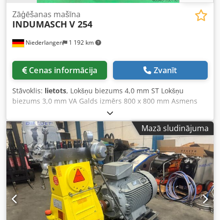
Zāģēšanas mašīna
INDUMASCH
V 254
Niederlangen
1 192 km
Cenas informācija
Zvanīt
Stāvoklis:
lietots
, Lokšņu biezums 4,0 mm ST Lokšņu
biezums 3,0 mm VA Galds izmērs 800 x 800 mm Asmens
garums 250 x 250 mm Gājienu skaits minūtē apmēram 55
min⁻¹ Motora jauda 4 kW Iekārtas svars apmēram 800 kg
Mazā sludinājuma
Nepieciešamā telpa apmēram 1300 x 1300 x 1300 mm
Aprīkojums: - elektrohidrauliska izgriešanas prese - 2x
fiksācijas precizitātes atduri ar atduru līstēm - iespēja
izvēlēties starp vienreizēju vai nepārtrauktu gājienu -
priekšējais pirkstu aizsargs Cjdevg R Rhepfx Af Ujrf - brīvi
pārvietojams kājas slēdzis