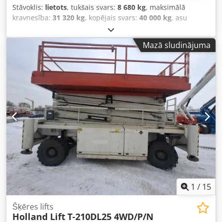
Stāvoklis:
lietots
, tukšais svars:
8 680 kg
, maksimālā
kravnesība:
31 320 kg
, kopējais svars:
40 000 kg
, asu
konfigurācija:
3 asis
, pirmā reģistrācija:
09/2018
, piekares
sistēma:
cits
, riepas izmērs:
235/75R17,5
, krāsa:
cits
,
Mazā sludinājuma
pārnesuma veids:
cits
, priekšējās riepas izmērs:
235/75R17,5
, aizmugurējās riepas izmērs:
235/75R17,5
,
vadītāja kabīne:
cits
, emisijas klase:
nav
, Aprīkojums:
ABS,
saspiestā gaisa bremze
,
1
/
15
Šķēres lifts
Holland Lift
T-210DL25 4WD/P/N