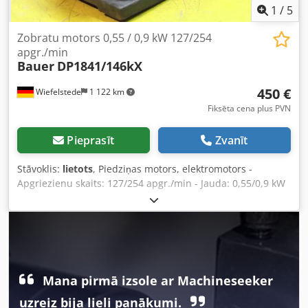
Loģistika Pircējs atbild par demontāžu un transportēšanu
1
/
5
Zobratu motors 0,55 / 0,9 kW 127/254
apgr./min
Bauer
DP1841/146kX
450 €
Wiefelstede
1 122 km
Fiksēta cena plus PVN
Pieprasīt
Zvanīt
Stāvoklis:
lietots
, Piedziņas motors, elektromotors -
Apgriezienu skaits: 127/254 apgr./min - Jauda: 0,55/0,9 kW
- Izpildes veids: B3 - 1x vārpstas diametrs: Ø 25 mm - 3x
vārpstas diametrs: Ø 24 mm - Aizsardzības klase: IP 54 -
Daudzums: pieejami 4 motori - Cena: par gabalu - Izmēri:
560/270/A240 mm Credpscnhbfjfx Af Ujf - Svars: 43 kg
Mana pirmā izsole ar Machineseeker
uzreiz bija lieli panākumi.