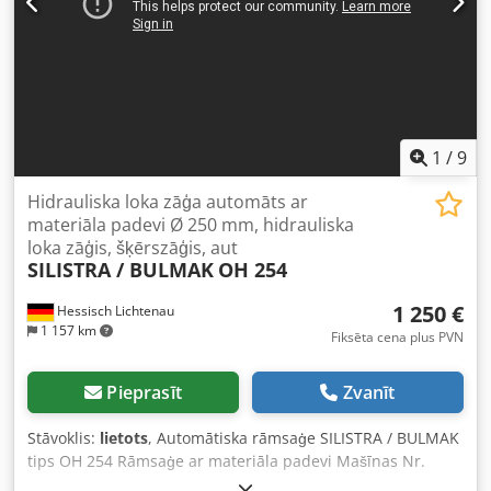
1
/
9
Hidrauliska loka zāģa automāts ar
materiāla padevi Ø 250 mm, hidrauliska
loka zāģis, šķērszāģis, aut
SILISTRA / BULMAK
OH 254
1 250 €
Hessisch Lichtenau
1 157 km
Fiksēta cena plus PVN
Pieprasīt
Zvanīt
Stāvoklis:
lietots
, Automātiska rāmsaģe SILISTRA / BULMAK
tips OH 254 Rāmsaģe ar materiāla padevi Mašīnas Nr.
862919 Ražošanas gads: 1986 Zāģēšanas diapazons - apaļš