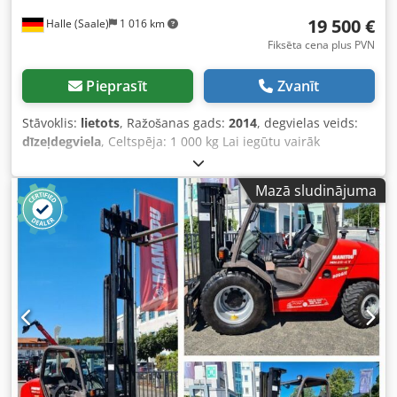
19 500 €
Halle (Saale)
1 016 km
Fiksēta cena plus PVN
Pieprasīt
Zvanīt
Stāvoklis:
lietots
, Ražošanas gads:
2014
, degvielas veids:
dīzeļdegviela
, Celtspēja: 1 000 kg Lai iegūtu vairāk
informācijas, sazinieties ar Lietotas tehnikas centru.
Cedpfszfk Umex Af Usrf
Mazā sludinājuma