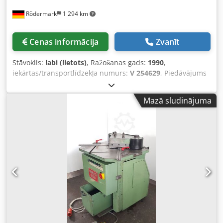
Rödermark
1 294 km
Cenas informācija
Zvanīt
Stāvoklis:
labi (lietots)
, Ražošanas gads:
1990
,
iekārtas/transportlīdzekļa numurs:
V 254629
, Piedāvājums
25311 Tehniskie dati: - Griešanas garums: 250 mm -
Griešanas leņķis: 90° - Griešanas biezums: - Parastais
Mazā sludinājuma
tērauds līdz 4 mm - Nerūsējošais tērauds līdz 3 mm -
Alumīnijs līdz 5 mm - Gājienu skaits līdz aptuveni 55 /min -
Galda izmērs: Pl 800 x Dz 800 mm - Darba augstums: apm.
940 mm - Atdures nepārtraukti regulējamas pēc garuma
un leņķa - Piedziņa: 400 V / 4 kW - Eļļas uzpilde: 50 l -
Elektriskais kājminis - Vietas nepieciešamība apm. Pl 1300
x A 1250 x Dz 1300 mm - Svars apm. 800 kg - Pārvietojams
rāmis Crjdpfxoxqzire Af Usf