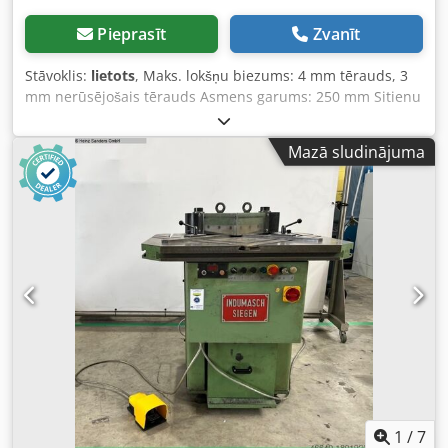
Pieprasīt
Zvanīt
Stāvoklis:
lietots
, Maks. lokšņu biezums: 4 mm tērauds, 3
mm nerūsējošais tērauds Asmens garums: 250 mm Sitienu
skaits minūtē: 52 Svars: apm. 900 kg Asmens uzasināts
Dziļuma ierobežotājs Codpeu Hy N Dofx Af Ujrf Ļoti labs
Mazā sludinājuma
stāvoklis
1
/
7