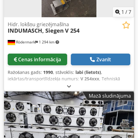
1
/
7
Hidr. lokšņu griezējmašīna
INDUMASCH, Siegen
V 254
Rödermark
1 294 km
Cenas informācija
Zvanīt
Ražošanas gads:
1990
, stāvoklis:
labi (lietots)
,
iekārtas/transportlīdzekļa numurs:
V 254xxx
, Tehniskā
specifikācija: - Griešanas garums: 250 mm Cjdpjiluqmsfx Af
Uerf - Griešanas leņķis: 90° - Griešanas biezums: -
Mazā sludinājuma
Parastais tērauds līdz 4 mm - Nerūsējošais tērauds līdz 3
mm - Alumīnijs līdz 5 mm - Gājiens: līdz apm. 55 /min -
Galda izmērs: Pl 800 x Dz 800 mm - Darba augstums: apm.
940 mm - Atdures garuma un leņķa pakāpieni regulējamas
- Piedziņa: 400 V / 4 kW - Eļļas uzpilde: 50 l - Elektriskais
kāju pedālis - Uzstādīšanas platība: apm. Pl 800 x Augst
1250 x Dz 900 mm - Svars: apm. 700 kg