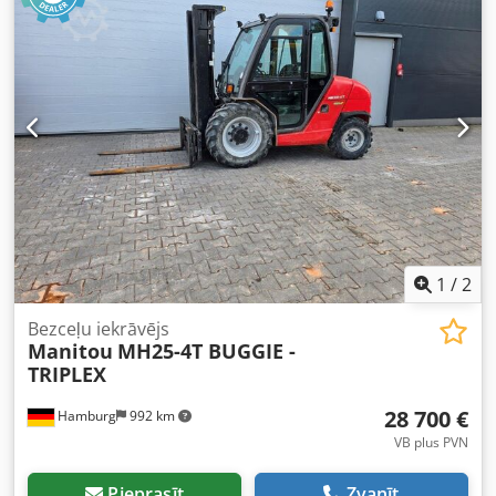
MC 25-2, MC25-4, MC 30-2 vai MC 30-4 ar divu vai četru
riteņu piedziņu. Sānu pārbīdītājs, 3. vārsts, darba
apgaismojums aizmugurē, darba apgaismojums priekšā,
daļēja kabīne, pilns brīvais pacēlums,
1
/
2
Bezceļu iekrāvējs
Manitou
MH25-4T BUGGIE -
TRIPLEX
28 700 €
Hamburg
992 km
VB plus PVN
Pieprasīt
Zvanīt