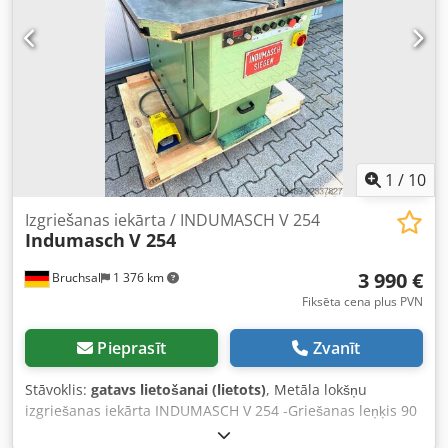
1
/
10
Izgriešanas iekārta / INDUMASCH V 254
Indumasch
V 254
3 990 €
Bruchsal
1 376 km
Fiksēta cena plus PVN
Pieprasīt
Zvanīt
Stāvoklis:
gatavs lietošanai (lietots)
, Metāla lokšņu
izgriešanas iekārta INDUMASCH V 254 -Griešanas leņķis 90
grādi -Griešanas garums 250 mm -Maksimālā lokšņu