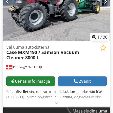
1
/
30
Vakuuma autocisterna
Case
MXM190 / Samson Vacuum
Cleaner 8000 L
Padborg
978 km
Cenas informācija
Zvanīt
Stāvoklis:
lietots
, nobraukums:
6 348 km
, jauda:
140 kW
(190,35 zs)
, pirmā reģistrācija:
08/2004
, degvielas veids:
dīzeļdegviela
, Ražošanas gads:
2004
,
Mazā sludinājuma