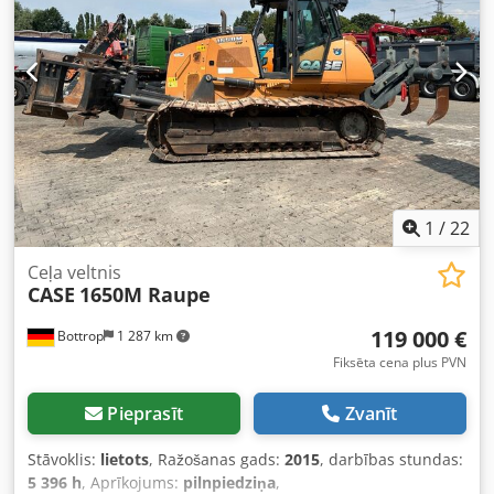
1
/
22
Ceļa veltnis
CASE
1650M Raupe
119 000 €
Bottrop
1 287 km
Fiksēta cena plus PVN
Pieprasīt
Zvanīt
Stāvoklis:
lietots
, Ražošanas gads:
2015
, darbības stundas:
5 396 h
, Aprīkojums:
pilnpiedziņa
,