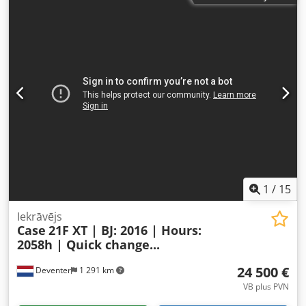
1
/
15
Iekrāvējs
Case
21F XT | BJ: 2016 | Hours:
2058h | Quick change...
24 500 €
Deventer
1 291 km
VB plus PVN