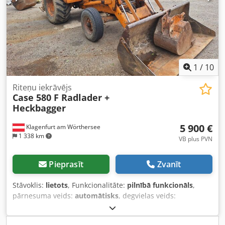
1
/
10
Riteņu iekrāvējs
Case 580 F Radlader +
Heckbagger
5 900 €
Klagenfurt am Wörthersee
1 338 km
VB plus PVN
Pieprasīt
Zvanīt
Stāvoklis:
lietots
, Funkcionalitāte:
pilnībā funkcionāls
,
pārnesuma veids:
automātisks
, degvielas veids:
dīzeļdegviela
, darbības svars:
7 500 kg
, asu konfigurācija:
4x2
, pirmā reģistrācija:
10/1977
, Ražošanas gads:
1977
,