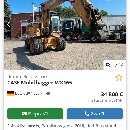
Stāvoklis Tehniskais stāvoklis: ļoti labs Dcjdpfxsy En Nde Ai
Eok Vizuālais stāvoklis: ļoti labs Finanšu informācija Cena:
pēc pieprasījuma Garantija Garantija: no pirmās rokas,
pilna servisa vēsture, uzreiz gatavs darbam! - 80 %
kāpurķēžu šasija - Iekļauti 3 kausi: 1300 mm, 450 mm un
2000 mm grāvju tīrīšanas kauss - Papildus iespējama
2021.gada TOPCON 3D sistēma
1
/
14
Riteņu ekskavators
CASE
Mobilbagger WX165
34 800 €
Bottrop
1 287 km
Fiksēta cena plus PVN
Pieprasīt
Zvanīt
Stāvoklis:
lietots
, Ražošanas gads:
2010
, darbības stundas: