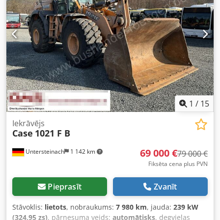
(piemērota darbam ar āmuru, greiferi, šķērēm) Ātrā
maiņas sistēma OQ80 1 x kauss – 800 mm plats 1 x greifers
– darbojas, nepieciešams remonts Ritošā daļa apmēram
70% labā stāvoklī Pamatnes plāksnes 600 mm platas Isuzu
motors ar 202 kW jaudu CE marķējums Transportēšanas
izmēri: 10,8 x 3 x 3,40 m Darba svars: 35,5 tonnas.
1
/
15
Iekrāvējs
Case
1021 F B
69 000 €
Untersteinach
1 142 km
79 000 €
Fiksēta cena plus PVN
Pieprasīt
Zvanīt
Stāvoklis:
lietots
, nobraukums:
7 980 km
, jauda:
239 kW
(324,95 zs)
, pārnesuma veids:
automātisks
, degvielas