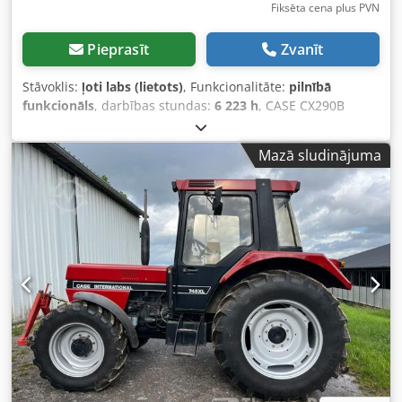
Fiksēta cena plus PVN
Pieprasīt
Zvanīt
Stāvoklis:
ļoti labs (lietots)
, Funkcionalitāte:
pilnībā
funkcionāls
, darbības stundas:
6 223 h
, CASE CX290B
Kāpurķēžu Ekskavators Kawasaki Hidraulika Isuzu Dzinējs
Tehniskie dati: - Dzinējs: Isuzu AH-6HK1X (6 cilindru,
Mazā sludinājuma
turbopūtes, Common Rail). - Dzinēja jauda: apm. 154 kW
(209 ZS) pie 1800 apgr./min. - Darba masa: apm. 29 100 kg
- 30 000 kg (atkarībā no aprīkojuma). - Hidrauliskā sistēma:
Mainīgas veiktspējas assūkņu sūkņi (Kawasaki), nodrošina
vienmērīgas apvienotas kustības. - Maksimālais rakšanas
rādiuss: apm. 10,5 - 10,7 m. - Maksimālais rakšanas
dziļums: apm. 7,1 m. - Standarta kausa tilpums: apm. 1,2 -
1,6 m³. - Nobraukums: Oriģinālie 6223 mth – labi kopts,
regulāri apkalpots, skaitītājs pilnībā darboties spējīgs un
skaidri salasāms. CX290B modeļa priekšrocības: -
Hidrauliskā ātrā sakabe: Ātra un efektīva aprīkojuma
nomaiņa bez izkāpšanas no kabīnes. - Pilna hidrauliskā
līnija: Mašīna aprīkota ar papildu izvadiem uz strēles, lai