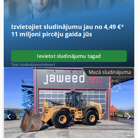
Cilindru skaits: 6 Dzinēja tilpums: 7 480 cm³ Griezes
momenta pieaugums: 51,3 Pilnpiedziņa Dedswlmt Ijpfx Ai
Esck
Izvietojiet sludinājumu jau no 4,49 €
*
11 miljoni pircēju
gaida jūs
Ievietot sludinājumu tagad
*par sludinājumu/mēnesī
Mazā sludinājuma