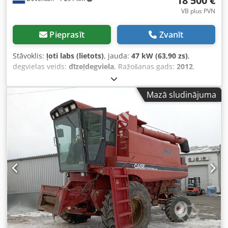
18 500 €
VB plus PVN
Pieprasīt
Zvanīt
Stāvoklis:
ļoti labs (lietots)
, jauda:
47 kW (63,90 zs)
,
degvielas veids:
dīzeļdegviela
, Ražošanas gads:
2012
,
darbības stundas:
1 060 h
,
Mazā sludinājuma