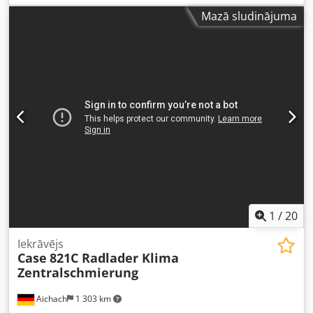
Mazā sludinājuma
1
/
20
Iekrāvējs
Case
821C Radlader Klima
Zentralschmierung
Aichach
1 303 km