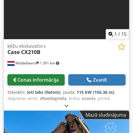
1
/
15
ķēžu ekskavators
Case
CX210B
Middelbeers
1 391 km
Cenas informācija
Zvanīt
Stāvoklis:
ļoti labs (lietots)
, jauda:
115 kW (156,36 zs)
,
degvielas veids:
dīzeļdegviela
, krāsa:
oranžs
, pirmā
reģistrācija:
07/2013
, Ražošanas gads:
2012
, darbības
stundas:
15 109 h
, Vispārīga informācija Modeļa gads: 2012
Mazā sludinājuma
Sērijas numurs: DCH210R5NCEAH2500 Tehniskā
informācija Cilindru skaits: 4 Tukšsvara: 22 600 kg
Funkcionāli Darba platums: 300 cm CE marķējums: jā