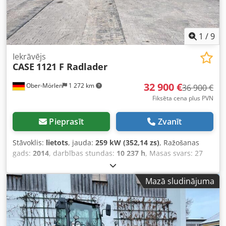
1
/
9
Iekrāvējs
CASE
1121 F Radlader
32 900 €
Ober-Mörlen
1 272 km
36 900 €
Fiksēta cena plus PVN
Pieprasīt
Zvanīt
Stāvoklis:
lietots
, jauda:
259 kW (352,14 zs)
, Ražošanas
gads:
2014
, darbības stundas:
10 237 h
, Masas svars: 27
024 kg Lūdzu, sazinieties ar Emal Jaweed, lai iegūtu vairāk
informācijas. Riteņu iekrāvējs / Wheel Loader, Case 1121F,
Mazā sludinājuma
izgatavošanas gads: 2014, darba stundas: 10 237 h,
garums: 8 960 mm, platums: 2 990 mm, augstums: 3 570
mm, maksimāli pieļaujamā pilnā masa: 27 024 kg, dzinējs:
Case, dzinēja jauda: 239 kW, kondicionieris, svari, papildu