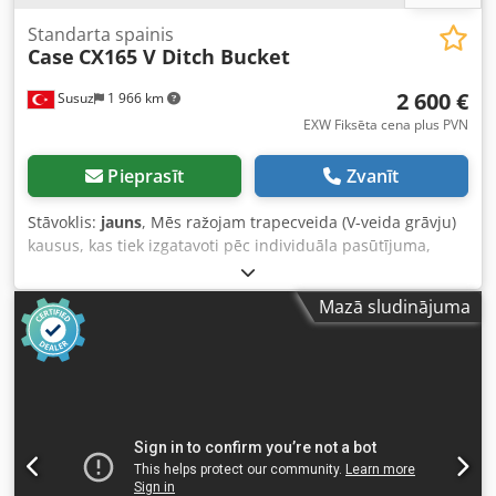
Standarta spainis
Case
CX165 V Ditch Bucket
2 600 €
Susuz
1 966 km
EXW Fiksēta cena plus PVN
Pieprasīt
Zvanīt
Stāvoklis:
jauns
, Mēs ražojam trapecveida (V-veida grāvju)
kausus, kas tiek izgatavoti pēc individuāla pasūtījuma,
pielāgojot tieši jūsu kanāla izmēriem. Dcsdpjwn E A Hsfx Ai
Eek
Mazā sludinājuma