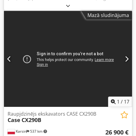
veids:
dīzeļdegviela
, krāsa:
dzeltens
, pirmā reģistrācija:
01/2013
, Ražošanas gads:
2013
, Aprīkojums:
gaisa
Mazā sludinājuma
kondicionēšana
,
1
/
17
Raupjdzinējs ekskavators CASE CX290B
Case
CX290B
26 900 €
Karsin
537 km