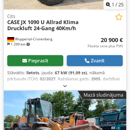
1
/
25
Cits
CASE
JX 1090 U Allrad Klima
Druckluft 24-Gang 40Km/h
20 900 €
Wuppertal-Cronenberg
1 299 km
Fiksēta cena plus PVN
Pieprasīt
Zvanīt
Stāvoklis:
lietots
, jauda:
67 kW (91,09 zs)
, nākamā
pārbaude (TÜV):
02/2027
, Ražošanas gads:
2005
, darbības
stundas:
9 560 h
, Aprīkojums:
gaisa kondicionēšana,
kabīne, pilnpiedziņa
,
Mazā sludinājuma