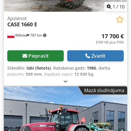
1
/
10
Apvienot
CASE
1660 E
17 700 €
Wilków
787 km
EXW VB plus PVN
Pieprasīt
Zvanīt
Stāvoklis:
labi (lietots)
, Ražošanas gads:
1986
, darba
platums:
500 mm
, kopējais svars:
12 500 kg
,
iekārtas/transportlīdzekļa numurs:
017128
, CASE IH 1660
axial flow Dsdpfx Asvr Dxpsi Eeck Zīmols: Case IH Modelis:
Mazā sludinājuma
1660 Gads: 1987 Motorstundas: 3 300 h Griezuma platums:
5,00 m Aprīkojums: salmu smalcinātājs, salmu izkliedētājs