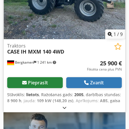
ražošanā. Dcjdjzdazbopfx Ai Ejk Tehniskie parametri: Maks.
formāts: 420 x 520 x 100 mm Svars: 220 kg Jauda: 230V +
saspiests gaiss. Cena norādīta par abām iekārtām kopā.
1
/
9
Traktors
CASE
IH MXM 140 4WD
25 900 €
Bergkamen
1 241 km
Fiksēta cena plus PVN
Pieprasīt
Zvanīt
Stāvoklis:
lietots
, Ražošanas gads:
2005
, darbības stundas:
8 900 h
, jauda:
109 kW (148,20 zs)
, Aprīkojums:
ABS, gaisa
kondicionēšana, kabīne, pilnpiedziņa
, Pašmasa: 5 868 kg
Garums: 4 692 mm Platums: 2 507 mm Augstums: 2 997
mm Riteņu bāze: 2 723 mm Nominālā jauda: 105,9 kW (144
ZS) Nominālais apgriezienu skaits: 2 200 apgr./min.