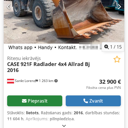
1
/
15
Riteņu iekrāvējs
CASE
921F Radlader 4x4 Allrad Bj
2016
32 900 €
Sankt Lorenz
1 263 km
Fiksēta cena plus PVN
Pieprasīt
Zvanīt
Stāvoklis:
lietots
, Ražošanas gads:
2016
, darbības stundas:
11 604 h
, Aprīkojums:
pilnpiedziņa
,