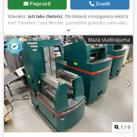
Pieprasīt
Zvanīt
Stāvoklis:
ļoti labs (lietots)
, Pārdošanā introligatora iekārta
Karl Tränklein Case Bender, paredzēta grāmatu cieto vāku
muguriņu formēšanai un liekšanai. Iekārta nodrošina
vākiem atbilstošu izliekuma rādiusu, lai tie ideāli piegulētu
Mazā sludinājuma
grāmatas blokam. Iekārta ir aprīkota ar regulējamiem
veltņiem, kas ļauj pielāgoties dažādu biezumu vākiem.
Stabilā čuguna konstrukcija nodrošina augstu precizitāti
un ilgtermiņa izturību. Tehniskie dati: Ražotājs: Karl
Tränklein Tips: Case Bender / muguriņu formēšanas
iekārta Darba platums: apm. 600 mm Veltņu spiediena
regulēšana Stabila čuguna konstrukcija Elektropiedziņa
Darba galds Stāvoklis: lietota Dcodpfx Aeziwnboi Eek
Pielietojums: cieto vāku grāmatu ražošana, introligatorijas
darbi, drukātavas, poligrāfijas uzņēmumi, albumu,
katalogu un vāku ražošana.
1
/
9