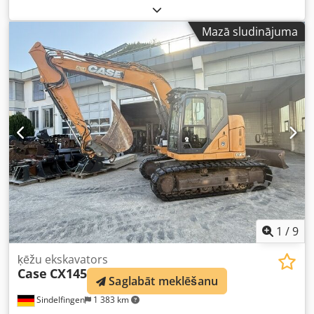
Mazā sludinājuma
1
/
9
ķēžu ekskavators
Case
CX145C SR
Saglabāt meklēšanu
Sindelfingen
1 383 km