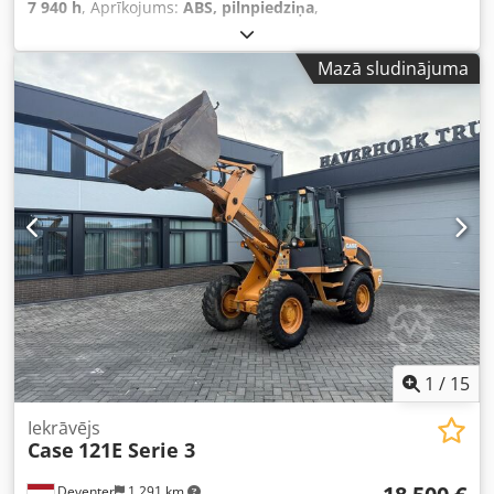
7 940 h
, Aprīkojums:
ABS, pilnpiedziņa
,
Mazā sludinājuma
1
/
15
Iekrāvējs
Case
121E Serie 3
Deventer
1 291 km