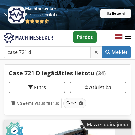
Machineseeker
Uz lietotni
Bezmaksas veikalā
Pārdot
Meklēt
Case 721 D iegādāties lietotu
(34)
Filtrs
Atbilstība
Case
Noņemt visus filtrus
Mazā sludinājuma