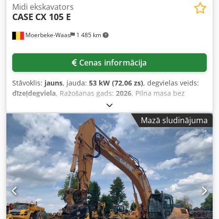
Midi ekskavators
CASE
CX 105 E
Moerbeke-Waas
1 485 km
Cenas informācija
Stāvoklis:
jauns
, jauda:
53 kW (72,06 zs)
, degvielas veids:
dīzeļdegviela
, Ražošanas gads:
2026
, Pilna masa bez
kravas: 9 780 kg. Lai iegūtu papildinformāciju, lūdzu,
sazinieties ar KEY-TEC pārdošanas nodaļu. Dcsdpezrrw Ajfx
Mazā sludinājuma
Ai Eek