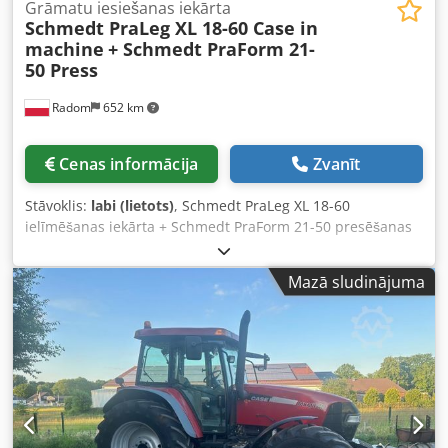
Grāmatu iesiešanas iekārta
Schmedt PraLeg XL 18-60 Case in
machine
+ Schmedt PraForm 21-
50 Press
Radom
652 km
Cenas informācija
Zvanīt
Stāvoklis:
labi (lietots)
, Schmedt PraLeg XL 18-60
ielīmēšanas iekārta + Schmedt PraForm 21-50 presēšanas
iekārta. Ražots 2022. gadā. Schmedt PraLeg XL 18-60
grāmatu bloku ievietošanas iekārta Iekārta labā stāvoklī,
Mazā sludinājuma
gatava darbam. Iekārta ievieto grāmatu bloku sagatavotā
cietajā vākā. Aprīkota ar divām līmjierīcēm un gludas līmes
biezuma regulēšanas iespēju. Formāts: Bloka augstums: 80
– 450 mm Bloka platums: 110 – 450 mm Bloka biezums: 2 –
80 mm Ražīgums: apm. 200 – 300 gab./h Jauda: 230V Svars:
300 kg Ražots Vācijā. Schmedt PraForm 21-50 presēšanas
iekārta Grāmatu prese ar rievu griezēju. Ražots Schmedt,
Vācijā. Iekārta ļoti labā tehniskā stāvoklī, gatava darbam