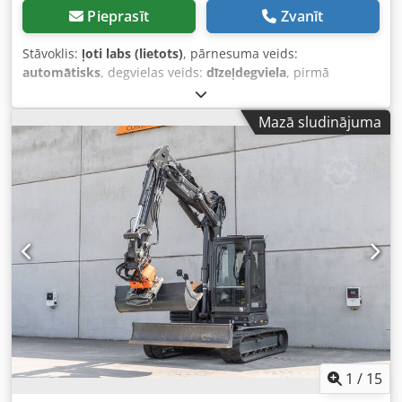
Pieprasīt
Zvanīt
Stāvoklis:
ļoti labs (lietots)
, pārnesuma veids:
automātisks
, degvielas veids:
dīzeļdegviela
, pirmā
reģistrācija:
06/2016
, Ražošanas gads:
2016
, darbības
stundas:
2 058 h
, Aprīkojums:
kabīne
,
Mazā sludinājuma
1
/
15