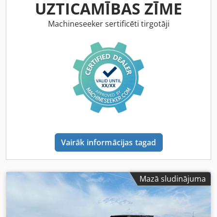
Aprīkojums:
hidraulika
,
UZTICAMĪBAS ZĪME
Machineseeker sertificēti tirgotāji
Vairāk informācijas tagad
Mazā sludinājuma