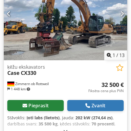
1
/
13
ķēžu ekskavators
Case
CX330
32 500 €
Zimmern ob Rottweil
1 448 km
Fiksēta cena plus PVN
Pieprasīt
Zvanīt
Stāvoklis:
ļoti labs (lietots)
, jauda:
202 kW (274,64 zs)
,
darbības svars:
35 500 kg
, ķēdes stāvoklis:
70 procenti
,
Ražošanas gads:
2006
, darbības stundas:
9 139 h
,