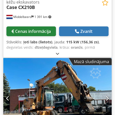
ķēžu ekskavators
Case
CX210B
Middelbeers
1 391 km
Cenas informācija
Zvanīt
Stāvoklis:
ļoti labs (lietots)
, jauda:
115 kW (156,36 zs)
,
degvielas veids:
dīzeļdegviela
, krāsa:
oranžs
, pirmā
reģistrācija:
07/2013
, Ražošanas gads:
2012
, darbības
stundas:
15 109 h
, Vispārīga informācija Modeļa gads: 2012
Mazā sludinājuma
Sērijas numurs: DCH210R5NCEAH2500 Tehniskā
informācija Cilindru skaits: 4 Tukšsvara: 22 600 kg
Funkcionāli Darba platums: 300 cm CE marķējums: jā
Stāvoklis Tehniskais stāvoklis: ļoti labs Vizuālais stāvoklis:
ļoti labs Finanšu informācija Cena: pēc pieprasījuma
Garantija Garantija: no pirmās rokas, pilna servisa vēsture,
uzreiz gatavs darbam! - 80 % kāpurķēžu šasija Cjdpfxjy En
Nds Akrorf - Iekļauti 3 kausi: 1300 mm, 450 mm un 2000
mm grāvju tīrīšanas kauss - Papildus iespējama 2021.gada
TOPCON 3D sistēma