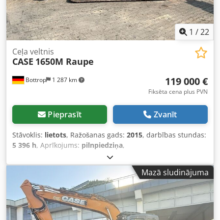
1
/
22
Ceļa veltnis
CASE
1650M Raupe
119 000 €
Bottrop
1 287 km
Fiksēta cena plus PVN
Pieprasīt
Zvanīt
Stāvoklis:
lietots
, Ražošanas gads:
2015
, darbības stundas:
5 396 h
, Aprīkojums:
pilnpiedziņa
,
Mazā sludinājuma