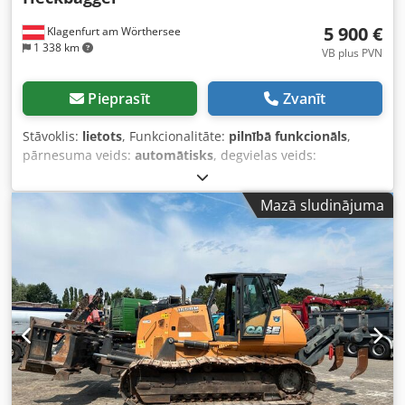
5 900 €
Klagenfurt am Wörthersee
1 338 km
VB plus PVN
Pieprasīt
Zvanīt
Stāvoklis:
lietots
, Funkcionalitāte:
pilnībā funkcionāls
,
pārnesuma veids:
automātisks
, degvielas veids:
dīzeļdegviela
, darbības svars:
7 500 kg
, asu konfigurācija:
4x2
, pirmā reģistrācija:
10/1977
, Ražošanas gads:
1977
,
Mazā sludinājuma
Aprīkojums:
hidraulika
,