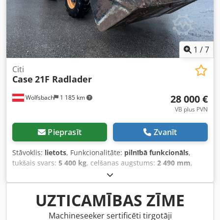
1
/
7
Citi
Case
21F Radlader
28 000 €
Wolfsbach
1 185 km
VB plus PVN
Pieprasīt
Zvanīt
Stāvoklis:
lietots
, Funkcionalitāte:
pilnībā funkcionāls
,
tukšais svars:
5 400 kg
, celšanas augstums:
2 490 mm
,
Ražošanas gads:
2014
, darbības stundas:
2 081 h
, kopējais
garums:
5 550 mm
, būvniecības augstums:
2 500 mm
,
piedziņas veids:
Diesel Motor
, konstrukcijas platums:
1 950
UZTICAMĪBAS ZĪME
mm
, Citi Ātruma klase: 25 Tehniskais stāvoklis: normāls
Crjdpswlxgajfx Akrjf Akumulatora stāvoklis: normāls
Machineseeker sertificēti tirgotāji