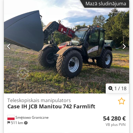
Mazā sludinājuma
* hidrauliskais ātrās sakabes mehānisms * kondicionieris
1
/
18
Teleskopiskais manipulators
Case IH JCB Manitou
742 Farmlift
54 280 €
Smętowo Graniczne
511 km
VB plus PVN