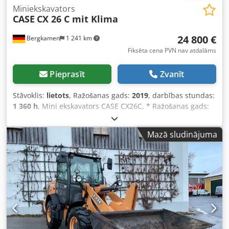
Miniekskavators
CASE
CX 26 C mit Klima
24 800 €
Bergkamen
1 241 km
Fiksēta cena PVN nav atdalāms
Pieprasīt
Zvanīt
Stāvoklis:
lietots
, Ražošanas gads:
2019
, darbības stundas:
1 360 h
, Mini ekskavators CASE CX26C, * Ražošanas gads:
2019, Crjdpfsurfkcsx Akrsf * 1360 motostundas, * Apkure,
* Kondicionieris, * Gumijas kāpurķēdes, * Planēšanas
Mazā sludinājuma
lāpsta, * Ātrā sakabe