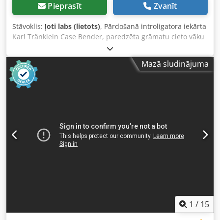
Pieprasīt
Zvanīt
Stāvoklis:
ļoti labs (lietots)
, Pārdošanā introligatora iekārta
Karl Tränklein Case Bender, paredzēta grāmatu cieto vāku
muguriņu formēšanai un liekšanai. Iekārta nodrošina
vākiem atbilstošu izliekuma rādiusu, lai tie ideāli piegulētu
Mazā sludinājuma
grāmatas blokam. Iekārta ir aprīkota ar regulējamiem
veltņiem, kas ļauj pielāgoties dažādu biezumu vākiem.
Stabilā čuguna konstrukcija nodrošina augstu precizitāti
un ilgtermiņa izturību. Tehniskie dati: Csdoziwnbjpfx
Akrsrf Ražotājs: Karl Tränklein Tips: Case Bender /
muguriņu formēšanas iekārta Darba platums: apm. 600
mm Veltņu spiediena regulēšana Stabila čuguna
konstrukcija Elektropiedziņa Darba galds Stāvoklis: lietota
Pielietojums: cieto vāku grāmatu ražošana, introligatorijas
darbi, drukātavas, poligrāfijas uzņēmumi, albumu,
katalogu un vāku ražošana.
1
/
15