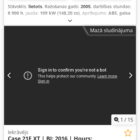
Stāvoklis:
lietots
, Ražošanas gads:
2005
, darbības stundas:
8 900 h
, jauda:
109 kW (148,20 zs)
, Aprīkojums:
ABS, gaisa
kondicionēšana, kabīne, pilnpiedziņa
, Pašmasa: 5 868 kg
Garums: 4 692 mm Platums: 2 507 mm Augstums: 2 997
Mazā sludinājuma
mm Riteņu bāze: 2 723 mm Credpswlmt Iefx Akref
Nominālā jauda: 105,9 kW (144 ZS) Nominālais apgriezienu
skaits: 2 200 apgr./min. Cilindru skaits: 6 Dzinēja tilpums: 7
480 cm³ Griezes momenta pieaugums: 51,3 Pilnpiedziņa
1
/
15
Iekrāvējs
Case
21F XT | BJ: 2016 | Hours: