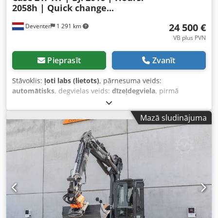
2058h | Quick change...
24 500 €
Deventer
1 291 km
VB plus PVN
Pieprasīt
Zvanīt
Stāvoklis:
ļoti labs (lietots)
, pārnesuma veids:
automātisks
, degvielas veids:
dīzeļdegviela
, pirmā
reģistrācija:
06/2016
, Ražošanas gads:
2016
, darbības
stundas:
2 058 h
, Aprīkojums:
kabīne
,
Mazā sludinājuma