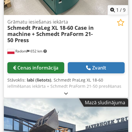
1
/
9
Grāmatu iesiešanas iekārta
Schmedt PraLeg XL 18-60 Case in
machine
+ Schmedt PraForm 21-
50 Press
Radom
652 km
Cenas informācija
Zvanīt
Stāvoklis:
labi (lietots)
, Schmedt PraLeg XL 18-60
ielīmēšanas iekārta + Schmedt PraForm 21-50 presēšanas
iekārta. Ražots 2022. gadā. Schmedt PraLeg XL 18-60
grāmatu bloku ievietošanas iekārta Iekārta labā stāvoklī,
Mazā sludinājuma
gatava darbam. Iekārta ievieto grāmatu bloku sagatavotā
cietajā vākā. Aprīkota ar divām līmjierīcēm un gludas līmes
biezuma regulēšanas iespēju. Formāts: Bloka augstums: 80
– 450 mm Bloka platums: 110 – 450 mm Bloka biezums: 2 –
80 mm Ražīgums: apm. 200 – 300 gab./h Codpfx