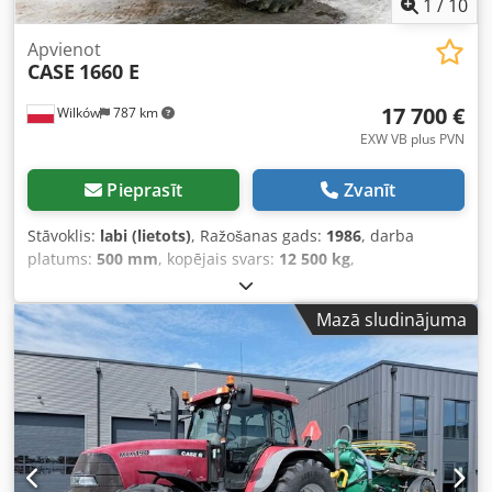
1
/
10
Apvienot
CASE
1660 E
17 700 €
Wilków
787 km
EXW VB plus PVN
Pieprasīt
Zvanīt
Stāvoklis:
labi (lietots)
, Ražošanas gads:
1986
, darba
platums:
500 mm
, kopējais svars:
12 500 kg
,
iekārtas/transportlīdzekļa numurs:
017128
, CASE IH 1660
axial flow Zīmols: Case IH Modelis: 1660 Credsvr Dxpopfx
Mazā sludinājuma
Akref Gads: 1987 Motorstundas: 3 300 h Griezuma
platums: 5,00 m Aprīkojums: salmu smalcinātājs, salmu
izkliedētājs