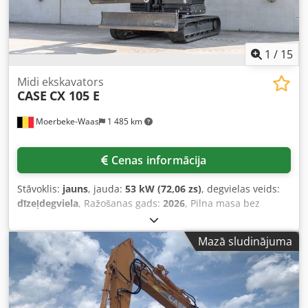
1
/
15
Midi ekskavators
CASE
CX 105 E
Moerbeke-Waas
1 485 km
Cenas informācija
Stāvoklis:
jauns
, jauda:
53 kW (72,06 zs)
, degvielas veids:
dīzeļdegviela
, Ražošanas gads:
2026
, Pilna masa bez
kravas: 9 780 kg. Lai iegūtu papildinformāciju, lūdzu,
sazinieties ar KEY-TEC pārdošanas nodaļu. Crjdpfx Aszrrw
Mazā sludinājuma
Askrsf