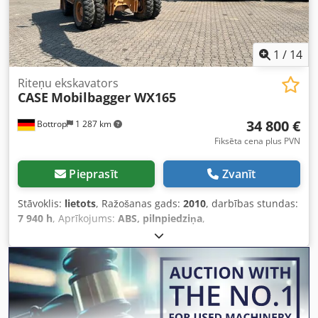
1
/
14
Riteņu ekskavators
CASE
Mobilbagger WX165
34 800 €
Bottrop
1 287 km
Fiksēta cena plus PVN
Pieprasīt
Zvanīt
Stāvoklis:
lietots
, Ražošanas gads:
2010
, darbības stundas:
7 940 h
, Aprīkojums:
ABS, pilnpiedziņa
,