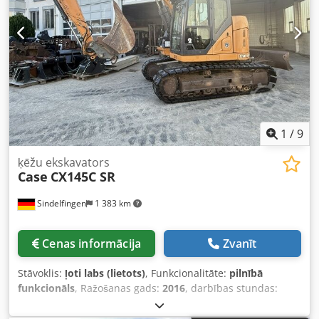
1
/
9
ķēžu ekskavators
Case
CX145C SR
Sindelfingen
1 383 km
Cenas informācija
Zvanīt
Stāvoklis:
ļoti labs (lietots)
, Funkcionalitāte:
pilnībā
funkcionāls
, Ražošanas gads:
2016
, darbības stundas:
11 500 h
, * 11 500 stundas * Darba svars 15 700 kg
Credpfoy Rm H Ejx Akref * Dzinēja jauda 77 kW * Roadliner