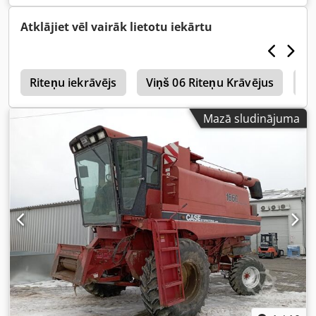
Atklājiet vēl vairāk lietotu iekārtu
i
Riteņu iekrāvējs
Viņš 06 Riteņu Krāvējus
We
Mazā sludinājuma