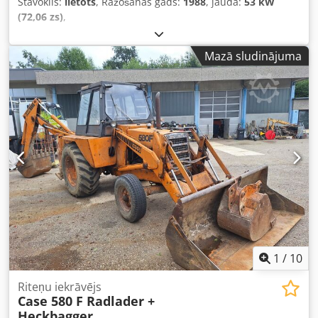
Stāvoklis:
lietots
, Ražošanas gads:
1988
, jauda:
53 kW
(72,06 zs)
,
Mazā sludinājuma
1
/
10
Riteņu iekrāvējs
Case 580 F Radlader +
Heckbagger