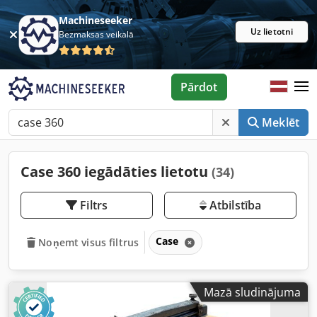
Machineseeker
Uz lietotni
Bezmaksas veikalā
Pārdot
Meklēt
Case 360 iegādāties lietotu
(34)
Filtrs
Atbilstība
Case
Noņemt visus filtrus
Mazā sludinājuma