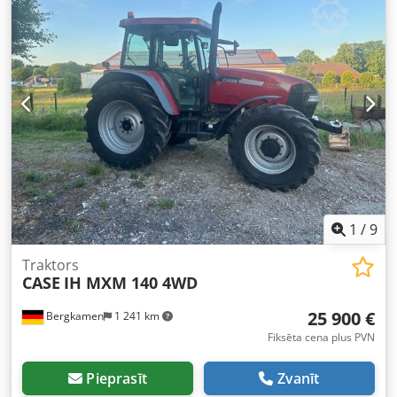
1
/
9
Traktors
CASE
IH MXM 140 4WD
25 900 €
Bergkamen
1 241 km
Fiksēta cena plus PVN
Pieprasīt
Zvanīt