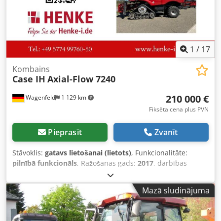
1
/
17
Kombains
Case IH
Axial-Flow 7240
210 000 €
Wagenfeld
1 129 km
Fiksēta cena plus PVN
Pieprasīt
Zvanīt
Stāvoklis:
gatavs lietošanai (lietots)
, Funkcionalitāte:
pilnībā funkcionāls
, Ražošanas gads:
2017
, darbības
stundas:
1 706 h
, jauda:
366 kW (497,62 zs)
, degvielas
veids:
dīzeļdegviela
, maksimālais ātrums:
30 km/h
, pirmā
Mazā sludinājuma
reģistrācija:
07/2017
, nākamā pārbaude (TÜV):
07/2026
,
aizmugurējās riepas izmērs:
500/85 R24
,
iekārtas/transportlīdzekļa numurs:
YHG233775
,