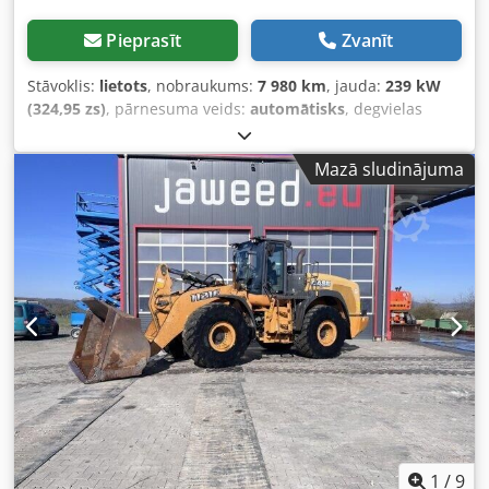
Pieprasīt
Zvanīt
Stāvoklis:
lietots
, nobraukums:
7 980 km
, jauda:
239 kW
(324,95 zs)
, pārnesuma veids:
automātisks
, degvielas
veids:
dīzeļdegviela
, krāsa:
dzeltens
, pirmā reģistrācija:
01/2013
, Ražošanas gads:
2013
, Aprīkojums:
gaisa
Mazā sludinājuma
kondicionēšana
,
1
/
9