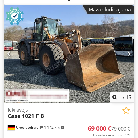
Aprīkojums:
gaisa kondicionēšana
, CASE CX330 Ražošanas
Mazā sludinājuma
gads: 2006 Darba stundu skaits: 9139 st. Aizvērta kabīne
Gaisa kondicionieris Radio Centralizētā smēršanas sistēma
Standarta izbūves izbūme Izbūmes garums: 3,30 m Pilna
hidrauliskā sistēma (piemērota darbam ar āmuru, greiferi,
šķērēm) Ātrā maiņas sistēma OQ80 Crjdpfxozp Rm Rs Akrsf
1 x kauss – 800 mm plats 1 x greifers – darbojas,
nepieciešams remonts Ritošā daļa apmēram 70% labā
stāvoklī Pamatnes plāksnes 600 mm platas Isuzu motors ar
202 kW jaudu CE marķējums Transportēšanas izmēri: 10,8
x 3 x 3,40 m Darba svars: 35,5 tonnas.
1
/
15
Iekrāvējs
Case
1021 F B
69 000 €
Untersteinach
1 142 km
79 000 €
Fiksēta cena plus PVN