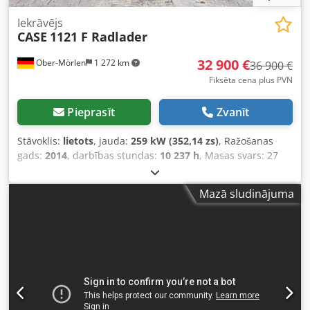
Iekrāvējs
CASE
1121 F Radlader
32 900 €
Ober-Mörlen
1 272 km
36 900 €
Fiksēta cena plus PVN
Pieprasīt
Zvanīt
Stāvoklis:
lietots
, jauda:
259 kW (352,14 zs)
, Ražošanas
gads:
2014
, darbības stundas:
10 237 h
, Masas svars: 27
024 kg Lūdzu, sazinieties ar Emal Jaweed, lai iegūtu vairāk
informācijas. Riteņu iekrāvējs / Wheel Loader, Case 1121F,
Mazā sludinājuma
izgatavošanas gads: 2014, darba stundas: 10 237 h,
garums: 8 960 mm, platums: 2 990 mm, augstums: 3 570
mm, maksimāli pieļaujamā pilnā masa: 27 024 kg, dzinējs:
Case, dzinēja jauda: 239 kW, kondicionieris, svari, papildu
hidraulika, atpakaļskata kamera, automātiskā eļļošana,
kausa izmēri: garums: 1 800 mm, platums: 3 000 mm,
augstums: 1 750 mm, pieejams video. Citi: * Piedāvājam
pārdošanai vairāk nekā 200 vienību. * Mūsu atrašanās