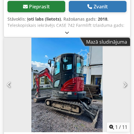
Pieprasīt
Zvanīt
Stāvoklis:
ļoti labs (lietots)
, Ražošanas gads:
2018
,
Teleskopiskais iekrāvējs CASE 742 Farmlift Izlaiduma gads:
2018 4800 moto stundas Strēles garums: 7 m Celtspēja: 4,2
t Jauda: 107 kW Aizmugurējā sakabe Džoistiks Codpfxew
Mazā sludinājuma
Nq Ngo Akrsrf Kondicionieris 4x4 piedziņa Viss darba
kārtībā, bez brīvgaitas. Jauns kauss
1
/
11