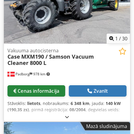
1
/
30
Vakuuma autocisterna
Case
MXM190 / Samson Vacuum
Cleaner 8000 L
Padborg
978 km
Cenas informācija
Zvanīt
Stāvoklis:
lietots
, nobraukums:
6 348 km
, jauda:
140 kW
(190,35 zs)
, pirmā reģistrācija:
08/2004
, degvielas veids:
dīzeļdegviela
, Ražošanas gads:
2004
,
Mazā sludinājuma