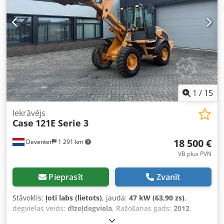
Akozdazbsrorf Jauda: 230V Svars: 300 kg Ražots Vācijā.
Schmedt PraForm 21-50 presēšanas iekārta Grāmatu prese
ar rievu griezēju. Ražots Schmedt, Vācijā. Iekārta ļoti labā
tehniskā stāvoklī, gatava darbam ražošanā. Tehniskie
parametri: Maks. formāts: 420 x 520 x 100 mm Svars: 220
kg Jauda: 230V + saspiests gaiss. Cena norādīta par abām
iekārtām kopā.
1
/
15
Iekrāvējs
Case
121E Serie 3
18 500 €
Deventer
1 291 km
VB plus PVN
Pieprasīt
Zvanīt
Stāvoklis:
ļoti labs (lietots)
, jauda:
47 kW (63,90 zs)
,
degvielas veids:
dīzeļdegviela
, Ražošanas gads:
2012
,
darbības stundas:
1 060 h
,