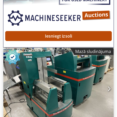
Iesniegt izsoli
Mazā sludinājuma