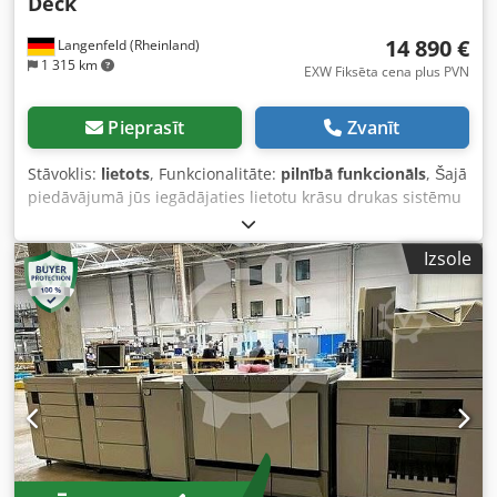
Deck
14 890 €
Langenfeld (Rheinland)
1 315 km
EXW Fiksēta cena plus PVN
Pieprasīt
Zvanīt
Stāvoklis:
lietots
, Funkcionalitāte:
pilnībā funkcionāls
, Šajā
piedāvājumā jūs iegādājaties lietotu krāsu drukas sistēmu
“Canon imagePRESS V800”. Pārdošanas objekts: 1 x Canon
imagePRESS V800 ar šādu komplektāciju: ieskaitot Fiery
Izsole
E500-06 Chodpfx Ajzl Sg Rscgsa ieskaitot Booklet-Finisher-
AG1 ieskaitot Paper Deck Multi-drawer ieskaitot divpusējo
automātisko dokumentu padevi (Duplex ADF / R-ADF) Vai
nepieciešama atšķirīga komplektācija? To var viegli
konfigurēt atbilstoši jūsu vēlmēm. Sazinieties ar mums!
Rādītāju vērtības: Kopā: aptuveni 335 512 lapas Krāsu:
aptuveni 188 426 lapas Melnbaltā: aptuveni 147 086 lapas
Stāvoklis: Šis piedāvājums attiecas uz lietotu ierīci, kurai
var būt redzamas lietošanas pazīmes (nelieli skrāpējumi
vai dzeltēšana). Ierīce ir pārbaudīta, lai pārliecinātos par