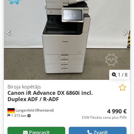
1
/
8
Biroja kopētājs
Canon iR Advance DX 6860i incl.
Duplex
ADF / R-ADF
4 990 €
Langenfeld (Rheinland)
1 315 km
EXW Fiksēta cena plus PVN
Pieprasīt
Zvanīt