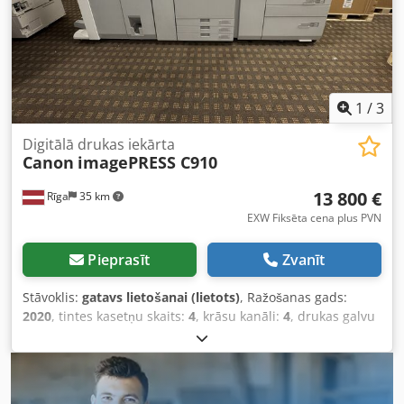
pieprasījuma! Papildu informācijai, lūdzu, sazinieties ar
mums personīgi.
1
/
3
Digitālā drukas iekārta
Canon
imagePRESS C910
13 800 €
Rīga
35 km
EXW Fiksēta cena plus PVN
Pieprasīt
Zvanīt
Stāvoklis:
gatavs lietošanai (lietots)
, Ražošanas gads:
2020
, tintes kasetņu skaits:
4
, krāsu kanāli:
4
, drukas galvu
skaits:
4
, skaitītāja rādījums (melns):
309 030
, skaitītāja
rādījums (krāsa):
506 975
, Aprīkojums:
automātiskais
duplekss, brošūru pabeigšanas iekārta, dokumentācija /
rokasgrāmata, rastra attēlu apstrādātājs
, An authorized