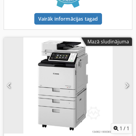
Vairāk informācijas tagad
Mazā sludinājuma
1
/
1