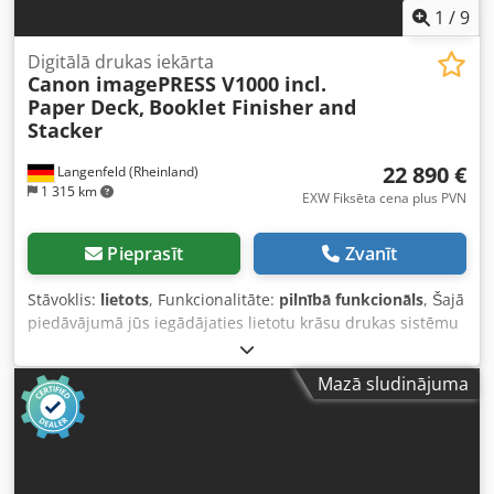
located in Riga, Latvia. We will pack it for safe shipping
1
/
9
worldwide.
Digitālā drukas iekārta
Canon imagePRESS V1000 incl.
Paper Deck,
Booklet Finisher and
Stacker
22 890 €
Langenfeld (Rheinland)
1 315 km
EXW Fiksēta cena plus PVN
Pieprasīt
Zvanīt
Stāvoklis:
lietots
, Funkcionalitāte:
pilnībā funkcionāls
, Šajā
piedāvājumā jūs iegādājaties lietotu krāsu drukas sistēmu
“Canon imagePRESS V1000”. Pārdošanas objekts: 1 x Canon
imagePRESS V1000 ar šādu komplektāciju: iekļauts Prisma
Mazā sludinājuma
kontrolieris iekļauts Paperdeck-E1/Bypass-D1 iekļauts
Booklet Finisher AF1 iekļauts sensora bloks Vai
nepieciešamā komplektācija nav piemērota? Nav problēmu
— ierīci var konfigurēt atbilstoši jūsu vēlmēm. Sazinieties
ar mums! Rādītāju vērtības: Kopā: Apmēram 3 779 299