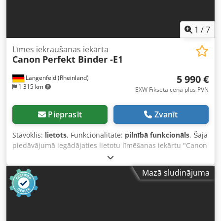
1
/
7
Līmes iekraušanas iekārta
Canon
Perfekt Binder -E1
5 990 €
Langenfeld (Rheinland)
1 315 km
EXW Fiksēta cena plus PVN
Pieprasīt
Zvanīt
Stāvoklis:
lietots
, Funkcionalitāte:
pilnībā funkcionāls
, Šajā
piedāvājumā iegādājaties lietotu līmēšanas iekārtu "Canon
Perfekt Binder -E1" Pārdošanas priekšmets: 1x Canon
Perfekt Binder -E1: Mūsu noliktavā ir pieejamas arī citas
Mazā sludinājuma
pēcapstrādes iespējas un drukas iekārtas. Jautājiet mums
par tām! Stāvoklis: Šis piedāvājums attiecas uz lietotu
iekārtu, kurai var būt lietojuma pēdas (nelieli skrāpējumi
vai dzeltējumi). Iekārta ir pārbaudīta un darbojas.
Iepakošana un piegāde: Chedpfx Acoywulcsgoa Iekārtu var