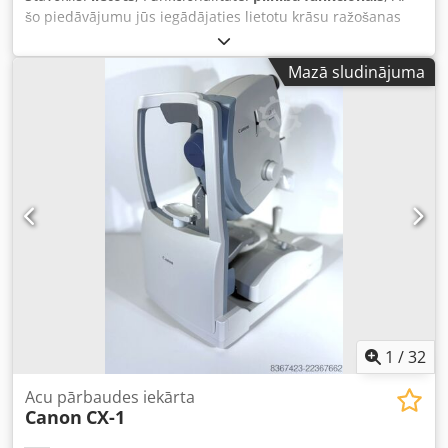
šo piedāvājumu jūs iegādājaties lietotu krāsu ražošanas
sistēmu "Canon imagePRESS C9010 VP". Pārdošanas
priekšmets: 1 x Canon imagePRESS C9010 VP ar šādu
Mazā sludinājuma
aprīkojumu: - ieskaitot Prisma kontrolieri vai Fiery
kontrolieri - ieskaitot brošūru finišētāju N2 - ieskaitot POD
paliktni D1 Skaitītāja rādījumi: Kopā: apmēram 1.880.920
lapas Stāvoklis: Šis piedāvājums attiecas uz lietotu ierīci,
kurai var būt lietošanas pazīmes (nelieli skrāpējumi vai
dzeltenums). Ierīce ir pārbaudīta darbībai. Testa izdrukas
redzamas fotogrāfijā. Iepakošana un piegāde: Aicinām
ierīci apskatīt mūsu darba laikā – lūdzu, iepriekš piesakiet
vizīti! Jūras transportēšanas iepakojums un piegāde visā
pasaulē pēc pieprasījuma! Chodpfx Asu Ecl Eocgea Pirms
nosūtīšanas vai saņemšanas tiks veikts funkcionālais tests
un process tiks ierakstīts video formātā. Papildu
informācijai aicinām sazināties ar mums personīgi.
1
/
32
Acu pārbaudes iekārta
Canon
CX-1