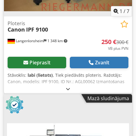
1
/
7
Ploteris
Canon
IPF 9100
250 €
Langenlonsheim
1 348 km
300 €
VB plus PVN
Pieprasīt
Zvanīt
Stāvoklis:
labi (lietots)
, Tiek piedāvāts ploteris. Ražotājs:
Canon, modelis: IPF 9100, ID Nr.: AGL00062 Izmantošanas
vieta: tirdzniecības zāle, atrašanās vieta: 50668 Ķelne.
Chjdpfx Ajmdranjcgsa
Mazā sludinājuma