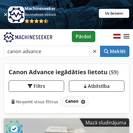
Machineseeker
Uz lietotni
Bezmaksas veikalā
Pārdot
Meklēt
Canon Advance iegādāties lietotu
(59)
Filtrs
Atbilstība
Canon
Noņemt visus filtrus
Mazā sludinājuma