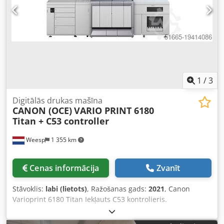
1
/
3
Digitālās drukas mašīna
CANON (OCE)
VARIO PRINT 6180
Titan + C53 controller
Weesp
1 355 km
Cenas informācija
Zvanīt
Stāvoklis:
labi (lietots)
, Ražošanas gads:
2021
, Canon
Varioprint 6180 Titan Iekļauts C53 kontrolieris.
Chsdpfxjwutche Acgja Kopējais skaits: 17 miljoni. Pieejams
uzreiz. Visa minētā iekārta nav paredzēta pārdošanai /