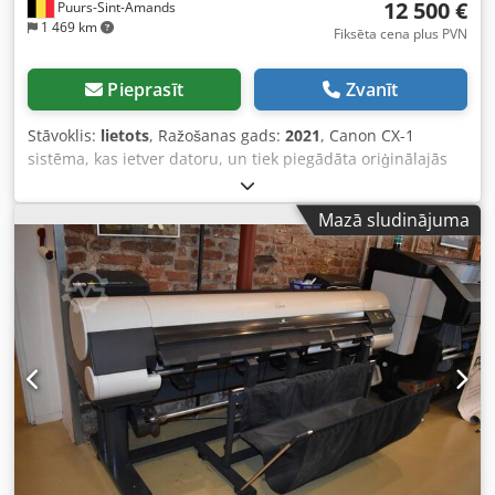
12 500 €
Puurs-Sint-Amands
1 469 km
Fiksēta cena plus PVN
Pieprasīt
Zvanīt
Stāvoklis:
lietots
, Ražošanas gads:
2021
, Canon CX-1
sistēma, kas ietver datoru, un tiek piegādāta oriģinālajās
ražotāja kastēs. Sērijas numurs: 210141 – Iegādes gads:
2022. Csdpfxjzmxqrs Acgjha Sistēma tika iegādāta īsam
Mazā sludinājuma
klīniskam pētījumam un ir ļoti maz izmantota; tā atrodas
gandrīz jaunā stāvoklī.