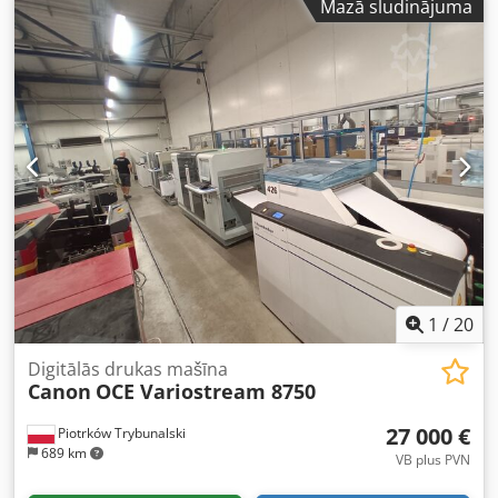
Mazā sludinājuma
tālākpārdošanai Krievijā vai jebkurā citā valstī, uz kuru
attiecas ES embargo.
1
/
20
Digitālās drukas mašīna
Canon
OCE Variostream 8750
27 000 €
Piotrków Trybunalski
689 km
VB plus PVN