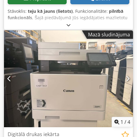
Stāvoklis:
teju kā jauns (lietots)
, Funkcionalitāte:
pilnībā
funkcionāls
, Šajā piedāvājumā Jūs iegādājaties mazlietotu
lielo formātu sistēmu/plotteru “Canon imagePROGRAF TZ-
30000”. Pārdošanas objekts: 1 x Canon imagePROGRAF TZ-
Mazā sludinājuma
30000 ieskaitot skeneri Skaitītāja rādījumi: Kopā: Aptuveni
262 m² Stāvoklis: Chodpfjx Svrtsx Acgea Šis piedāvājums
attiecas uz lietotu iekārtu, kurai var būt lietošanas pēdas
(nelieli skrāpējumi vai dzeltējumi). Iekārta ir pārbaudīta uz
funkcionalitāti. Testa izdruka redzama fotogrāfijā.
Iepakošana un piegāde: Laipni aicinām apskatīt iekārtu
mūsu darba laikā. Lūdzu, vienojieties par apskates laiku!
Jūras transportēšanai piemērots iepakojums un piegāde
visā pasaulē iespējama pēc pieprasījuma! Pirms
nosūtīšanas vai izsniegšanas Jums tiks uzņemts iekārtas
funkcionalitātes tests video formā. Papildu informācijai,
protams, varat sazināties ar mums personīgi.
1
/
4
Digitālā drukas iekārta