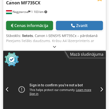
Canon
MF735CX
Nagytarcsa
1 103 km
Cenas informācija
Zvanīt
Stāvoklis:
lietots
, Canon i-SENSYS MF735Cx – pārdošanā
Pieejams lielāks daudzums. Krāsu A4 lāzerprinteris ar
daudzfunkcionālām iespējām Drukāšana / Kopēšana /
Skenēšana / Fakss Automātiska divpusēja drukāšana un
Mazā sludinājuma
divpusēja skenēšana (DADF) 50 lapu dokumentu
ievadīšanas ierīce (ADF) USB, Ethernet, Wi-Fi, NFC 3,5 collu
krāsu skārienekrāns Drukas apjoms: līdz 50 000 lappusēm
Lieliskā stāvoklī, tīrs un labi uzturēts. Chsdpfozklh Sox
Acgsa Ja jums ir interese vai jautājumi, lūdzu, sazinieties
ar mani.