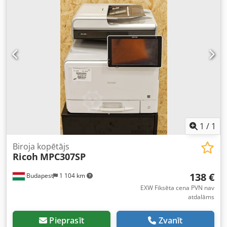
Detaļas ir iztīrītas • Precīzi samontēta • Oriģinālais toneris
uzpildīts līdz 30% iekārtā (aptuveni 7000 izdruku/krāsa) •
Atjaunināta angļu valodas programmatūra • Skaitītājs
atiestatīts • Iepriekš uzinstalēta, notestēta: pieslēgt un
lietot • Garantēts iekārtas minimālais resurss – 400 000
lpp. • ISO sertifikāts • Videi draudzīga
1
/
1
Biroja kopētājs
Ricoh
MPC307SP
138 €
Budapest
1 104 km
EXW Fiksēta cena PVN nav
atdalāms
Pieprasīt
Zvanīt