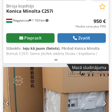
Biroja kopētājs
Konica Minolta
C257i
950 €
Nagytarcsa
1 103 km
Fiksēta cena plus PVN
Pieprasīt
Zvanīt
Stāvoklis:
teju kā jauns (lietots)
, Pārdod Konica Minolta
Bizhub C257i. Demo JAUNA iekārta Druka / Kopēšana /
Skenēšana – krāsaini un melnbalti Drukas ātrums: 25
lapas/min (A4), 12 lapas/min (A3) Lai iegūtu vairāk
Mazā sludinājuma
informācijas, sūtiet ziņu. Dcsdpfxsxx Umae Ad Sok