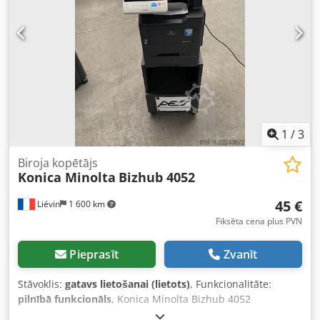
apskatīt ierīci mūsu darba laikā. Lūdzu, iepriekš
vienojieties par tikšanās laiku! Djdpfx Adjzb Akys Sjck Pēc
pieprasījuma iespējams nodrošināt jūras drošu
iepakojumu un piegādi uz jebkuru pasaules vietu! Lai
iegūtu sīkāku informāciju, lūdzu, sazinieties ar mums
personīgi.
1
/
3
Biroja kopētājs
Konica Minolta
Bizhub 4052
45 €
Liévin
1 600 km
Fiksēta cena plus PVN
Pieprasīt
Zvanīt
Stāvoklis:
gatavs lietošanai (lietots)
, Funkcionalitāte:
pilnībā funkcionāls
, Konica Minolta Bizhub 4052
Pārbaudīts un gatavs drukāšanai Cena par 30 vienībām: 45