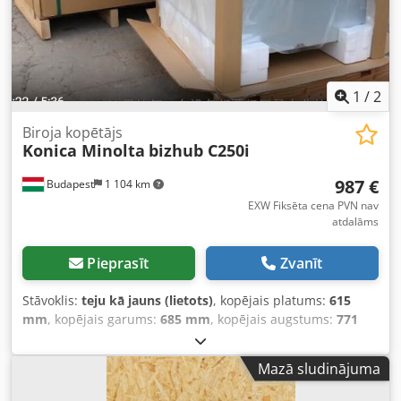
1
/
2
Biroja kopētājs
Konica Minolta
bizhub C250i
987 €
Budapest
1 104 km
EXW Fiksēta cena PVN nav
atdalāms
Pieprasīt
Zvanīt
Stāvoklis:
teju kā jauns (lietots)
, kopējais platums:
615
mm
, kopējais garums:
685 mm
, kopējais augstums:
771
mm
, ievades strāvas veids:
Līdzstrāva
, transportēšanas
augstums:
800 mm
, • „JAUNAS iekārtas” klientu pieredze •
Mazā sludinājuma
Ultraskaņas tīrīšana, iepakota, aizlīmēta Dcodjxac R Nepfx
Ad Sjk • Renovēta ar ilgmūžīgām/oriģinālām detaļām •