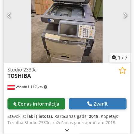
1
/
7
Studio 2330c
TOSHIBA
Wien
1 117 km
Cenas informācija
Zvanīt
Stāvoklis:
labi (lietots)
, Ražošanas gads:
2018
, Kopētājs
Toshiba Studio 2330c, ražošanas gads apmēram 2018.
Dedsxzgbuopfx Ad Sjck