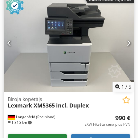
1
/
5
Biroja kopētājs
Lexmark XM5365
incl. Duplex
990 €
Langenfeld (Rheinland)
1 315 km
EXW Fiksēta cena plus PVN