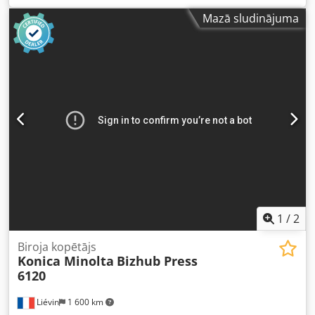
€ Kā pieredzējuši lietotu kopētāju tirgotāji, esam
Mazā sludinājuma
izstrādājuši īstu kompetenci iesaiņošanā un paletēto
sūtījumu organizēšanā, lai nodrošinātu klientiem perfektā
stāvoklī esošas iekārtas piegādi. Mēs piegādājam
kopētājus, kas nāk no Konica Minolta France un ir tās
apkalpoti. Jautājumu gadījumā droši sazinieties ar mums.
Dsdpfxszh Iyfe Ad Ssck Mūsu uzņēmums piedāvā plašāko
Konica Minolta ražošanas kopētāju klāstu un pēc
pieprasījuma veic piegādes visā pasaulē. Lūdzu,
sazinieties ar mums, lai iegūtu plašāku informāciju.
1
/
2
Biroja kopētājs
Konica Minolta
Bizhub Press
6120
Liévin
1 600 km