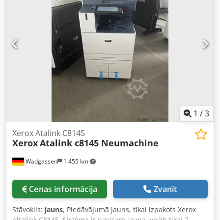
1
/
3
Xerox Atalink C8145
Xerox
Atalink c8145 Neumachine
Wadgassen
1 455 km
Cenas informācija
Zvanīt
Stāvoklis:
jauns
, Piedāvājumā jauns, tikai izpakots Xerox
Altalink C8145. Sistēma ir pavisam jauna, veikti tikai 7