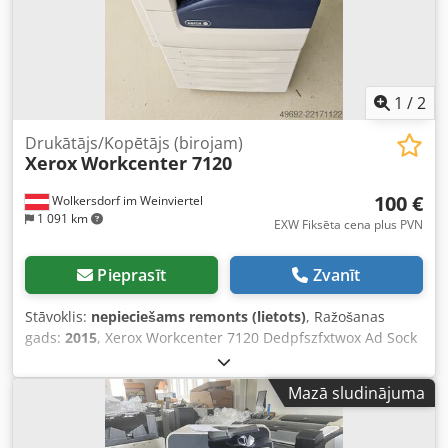
1
/
2
Drukātājs/Kopētājs (birojam)
Xerox
Workcenter 7120
100 €
Wolkersdorf im Weinviertel
1 091 km
EXW Fiksēta cena plus PVN
Pieprasīt
Zvanīt
Stāvoklis:
nepieciešams remonts (lietots)
, Ražošanas
gads:
2015
, Xerox Workcenter 7120 Dedpfszfxtwox Ad Sock
Nepieciešama apkope (bojājums izvada vienībā) ieskaitot
piederumus un atlikušās tonera krājumus utt. Tikai
Mazā sludinājuma
saņemšana uz vietas