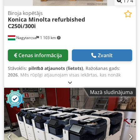
1
/
4
Biroja kopētājs
Konica Minolta
refurbished
C250i/300i
Nagytarcsa
1 103 km
Cenas informācija
Zvanīt
Stāvoklis:
pilnībā atjaunots (lietots)
, Ražošanas gads:
2026
, Mēs rūpīgi atjaunojam visas iekārtas, kas nonāk
mūsu noliktavā, nodrošinot, ka mūsu klienti saņem gandrīz
pilnīgi jaunas iekārtas ar gandrīz nulles drukas skaitu.
Mazā sludinājuma
Katru iekārtu rūpīgi pārbauda, attīra un atjauno, lai tā
spētu uzticami darboties, kā arī izskatītos lieliski.
Atjaunošanas process Pilnīga demontāža: Katra iekārta tiek
pilnībā izjaukta līdz rāmim, lai katru komponenti varētu
individuāli apskatīt un apkalpot. Dziļa tīrīšana: Mēs
detalizēti iztīram katru iekārtu, noņemot visus putekļus,
netīrumus un nosēdumus pat no vismazākajām detaļām.