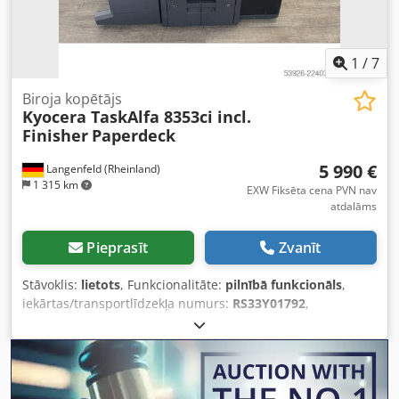
1
/
7
Biroja kopētājs
Kyocera TaskAlfa 8353ci incl.
Finisher
Paperdeck
5 990 €
Langenfeld (Rheinland)
1 315 km
EXW Fiksēta cena PVN nav
atdalāms
Pieprasīt
Zvanīt
Stāvoklis:
lietots
, Funkcionalitāte:
pilnībā funkcionāls
,
iekārtas/transportlīdzekļa numurs:
RS33Y01792
,
Piedāvājam Kyocera TaskAlfa 8353ci krāsu
daudzfunkcionālo sistēmu. Pārdošanas objekts: 1 x
Kyocera TaskAlfa 8353ci ar šādu komplektāciju: - Papīra
padeve - Apdares bloks - Papīra kasešu statīvs x2 -
Divpusēja druka Dcjdpfozn A Dxjx Ad Sjk - Automātiskā