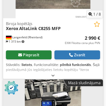
1
/
8
Biroja kopētājs
Xerox
AltaLink C8255 MFP
2 990 €
Langenfeld (Rheinland)
1 315 km
EXW Fiksēta cena plus PVN
Pieprasīt
Zvanīt
Stāvoklis:
lietots
, Funkcionalitāte:
pilnībā funkcionāls
, Šajā
piedāvājumā jūs iegādājaties lietotu kopētāju “Xerox
AltaLink C8255 MFP”. Pārdošanas objekts: 1 x Xerox AltaLink
C8255 MFP Skaitītāju rādījumi: Melns: apmēram 1 795
Mazā sludinājuma
izdrukas Krāsains: apmēram 3 634 izdrukas Kopā:
apmēram 5 429 izdrukas Stāvoklis: Šis ir lietots ierīces
piedāvājums, un tajā var būt redzamas lietošanas pazīmes
(nelieli skrāpējumi vai dzeltēšanas pazīmes). Ierīce ir
pārbaudīta un darbojas. Iepakojums un piegāde: Jūs varat