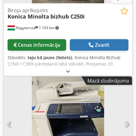
Biroja aprīkojums
Konica Minolta
bizhub C250i
Nagytarcsa
1 103 km
Cenas informācija
Zvanīt
Stāvoklis:
teju kā jauns (lietots)
, Konica Minolta Bizhub
C250i / C300i pārdošanā labā stāvoklī. Pieejamas 20
vienības noliktavā. Skaitītāju rādījumi zem 90 000. Lai
iegūtu vairāk informācijas, lūdzu, rakstiet ziņu. Dcjden Sml
Mazā sludinājuma
Uepfx Ad Sok