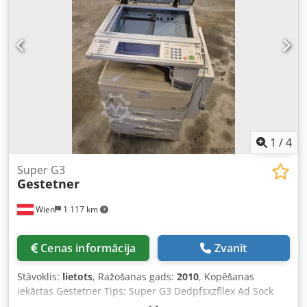
1
/
4
Super G3
Gestetner
Wien
1 117 km
Cenas informācija
Zvanīt
Stāvoklis:
lietots
, Ražošanas gads:
2010
, Kopēšanas
iekārtas Gestetner Tips: Super G3 Dedpfsxzfllex Ad Sock
Ražošanas gads: apm. 2010.