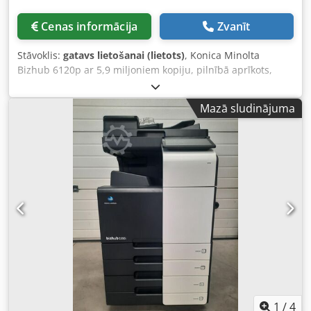
Cenas informācija
Zvanīt
Stāvoklis:
gatavs lietošanai (lietots)
, Konica Minolta
Bizhub 6120p ar 5,9 miljoniem kopiju, pilnībā aprīkots,
labā stāvoklī, pārbaudīts un gatavs drukāšanai.
Aprīkojums: - PF 710 Dcodpfx Adozh Hn Io Sok - RU 510 - FS
Mazā sludinājuma
532 Kā pieredzējis lietotu kopētāju tirgotājs, mēs esam
izstrādājuši patiesu kompetenci iekārtu iepakošanā un
paletēšanā/konteineru pārvadāšanā, lai nodrošinātu
klientiem iekārtas nevainojamā stāvoklī saņemšanas brīdī.
Mūsu uzņēmums piedāvā plašāko ražošanas kopētāju
izvēli un pēc pieprasījuma veic piegādes visā pasaulē.
Lūdzu, nekautrējieties sazināties ar mums, lai iegūtu
papildu informāciju.
1
/
4