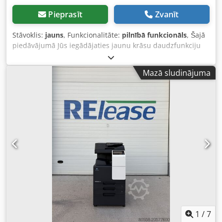
Pieprasīt
Zvanīt
Stāvoklis:
jauns
, Funkcionalitāte:
pilnībā funkcionāls
, Šajā
piedāvājumā Jūs iegādājaties jaunu krāsu daudzfunkciju
sistēmu "Kyocera TaskAlfa 8353ci". Pārdošanas priekšmets:
Dcodpfxsxrbrce Ad Sjk 1 x Kyocera TaskAlfa 8353ci ar šādu
Mazā sludinājuma
aprīkojumu: • Iekļauts oriģinālais iepakojums • Iekļauts
apdares modulis (finisher) Stāvoklis: Šis ir jauns iekārts,
kas nav bijis ekspluatācijā. Iepakošana un piegāde: Iekārtu
var apskatīt mūsu darba laikā, iepriekš vienojoties par
apmeklējumu. Jūras iepakojums un piegāde visā pasaulē
iespējama pēc pieprasījuma! Papildu informācijai, lūdzu,
sazinieties ar mums personīgi.
1
/
7