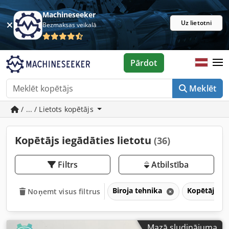
Machineseeker
Uz lietotni
Bezmaksas veikalā
Pārdot
Meklēt
/ ... / Lietots kopētājs
Kopētājs iegādāties lietotu
(36)
Filtrs
Atbilstība
Biroja tehnika
Kopētājs
Noņemt visus filtrus
Mazā sludinājuma