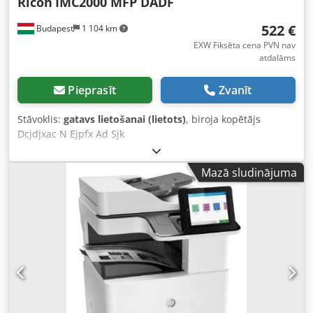
Ricoh
IMC2000 MFP DADF
522 €
Budapest
1 104 km
EXW Fiksēta cena PVN nav
atdalāms
Pieprasīt
Zvanīt
Stāvoklis:
gatavs lietošanai (lietots)
, biroja kopētājs
Dcjdjxac N Ejpfx Ad Sjk
Mazā sludinājuma