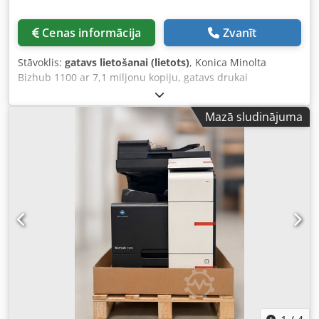
Cenas informācija
Zvanīt
Stāvoklis:
gatavs lietošanai (lietots)
, Konica Minolta
Bizhub 1100 ar 7,1 miljonu kopiju, gatavs drukai
Aprīkojums: FS 532 PF 709 Dodpfx Aszbt Hled Ssck Kā
pieredzējis lietotu kopētāju tirgotājs, esam izstrādājuši
Mazā sludinājuma
patiesas zināšanas iekārtu iepakošanas un uz paletēm
transportēšanas jomā, lai garantētu klientiem nevainojamā
stāvoklī esošas ierīces saņemšanas brīdī. Mēs piegādājam
tikai tādus kopētājus, kuri nāk no Konica Minolta France un
ir tur regulāri apkalpoti. Ja rodas kādi jautājumi – droši
uzdodiet. Mūsu uzņēmums piedāvā plašāko Konica
Minolta ražošanas kopētāju klāstu un piegādā visā pasaulē
pēc pieprasījuma. Lai saņemtu papildu informāciju, lūdzu,
sazinieties ar mums.