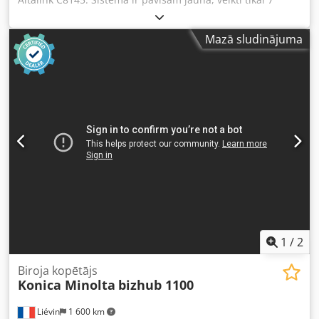
kopējumi. Noliktavā pieejami arī citi Altalink modeļi. Dsdpfx
Aon Atq Sjd Ssck
Mazā sludinājuma
1
/
2
Biroja kopētājs
Konica Minolta
bizhub 1100
Liévin
1 600 km