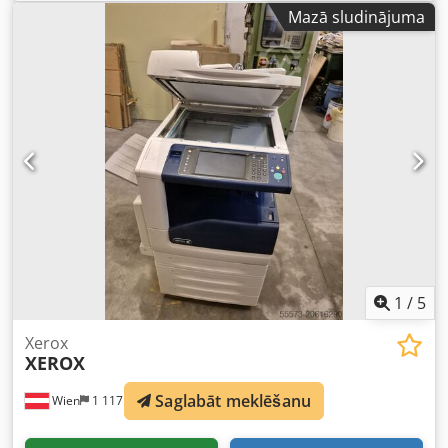
Mazā sludinājuma
1
/
5
Xerox
XEROX
Saglabāt meklēšanu
Wien
1 117 km