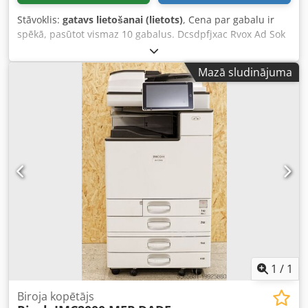
Stāvoklis:
gatavs lietošanai (lietots)
, Cena par gabalu ir
spēkā, pasūtot vismaz 10 gabalus. Dcsdpfjxac Rvox Ad Sok
Mazā sludinājuma
1
/
1
Biroja kopētājs