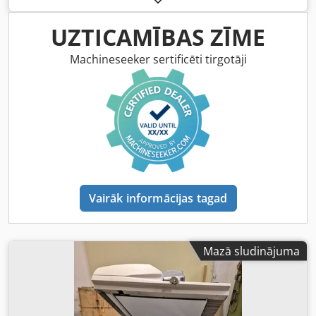
UZTICAMĪBAS ZĪME
Machineseeker sertificēti tirgotāji
Vairāk informācijas tagad
Mazā sludinājuma