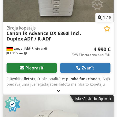
formātā. Lai iegūtu sīkāku informāciju, varat sazināties ar
mums personīgi.
1
/
8
Biroja kopētājs
Canon iR Advance DX 6860i incl.
Duplex
ADF / R-ADF
4 990 €
Langenfeld (Rheinland)
1 315 km
EXW Fiksēta cena plus PVN
Pieprasīt
Zvanīt
Stāvoklis:
lietots
, Funkcionalitāte:
pilnībā funkcionāls
, Šajā
piedāvājumā jūs iegādājaties lietotu melnbalto kopētāju
“Canon iR Advance DX 6860i”. Pārdošanas objekts: 1 x
Canon iR Advance DX 6860i ar šādu komplektāciju: iekļauts
Mazā sludinājuma
divpusējas drukas modulis iekļauts automātiskais
dokumentu padeves (ADF) / reversais automātiskais
dokumentu padeves (R-ADF) modulis Vai šī komplektācija