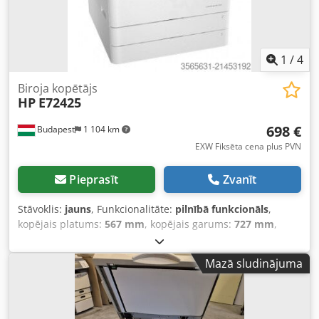
1
/
4
Biroja kopētājs
HP
E72425
698 €
Budapest
1 104 km
EXW Fiksēta cena plus PVN
Pieprasīt
Zvanīt
Stāvoklis:
jauns
, Funkcionalitāte:
pilnībā funkcionāls
,
kopējais platums:
567 mm
, kopējais garums:
727 mm
,
kopējais augstums:
821 mm
, ievades strāvas veids:
Līdzstrāva
, transportēšanas augstums:
850 mm
, Cena par
Mazā sludinājuma
galveno ierīci jaunā iepakojumā, bez tonera Opcijas: statīvs
Y1G17A 129 EUR Oriģinālais toneris: W9025mc 33 000
izdruku 73 EUR Dsdpfx Adeyr Apks Seck Pilna komplekta
cena: 898 EUR