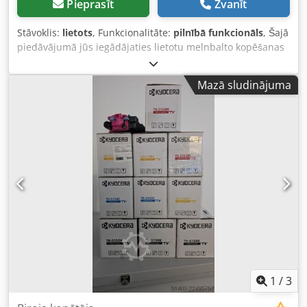
Pieprasīt
Zvanīt
Stāvoklis:
lietots
, Funkcionalitāte:
pilnībā funkcionāls
, Šajā
piedāvājumā jūs iegādājaties lietotu melnbalto kopēšanas
iekārtu “Lexmark XM5365”. Pārdošanas objekts: 1 x
Lexmark XM5365 ar šādu aprīkojumu: iekļauts divpusējs
Mazā sludinājuma
automātiskais dokumentu padevējs (ADF) / reversais
automātiskais dokumentu padevējs (R-ADF) Rādītāju
vērtības: Kopā: apmēram 2931 Stāvoklis: Dcsdpfx Adezpw
Nfj Ssk Šis piedāvājums attiecas uz lietotu iekārtu, kurai
var būt redzami lietošanas pēdas (nelieli skrāpējumi vai
dzeltēšana). Iekārta ir pārbaudīta, un tā darbojas. Testa
izdruka ir redzama fotogrāfijā. Iepakojums un piegāde: Jūs
varat aplūkot iekārtu mūsu darba laikā. Lūdzu, iepriekš
vienojieties par laiku! Pēc pieprasījuma iespējams
nodrošināt piemērotu iepakojumu transportēšanai un veikt
piegādi uz jebkuru pasaules vietu! Pirms nosūtīšanas vai
izņemšanas mēs ierakstīsim funkcionālās pārbaudes video.
Ja jums ir nepieciešama papildu informācija, jūs, protams,
varat sazināties ar mums personīgi.
1
/
3