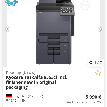
kārtībā. Dcjdey Hua Espfx Ad Sok - Atbalsta formātus no A6
līdz A3 - Maksimālais papīra svars: aptuveni 300 g/m² -
Automātiskā dokumentu padeve: viengājiena duplekss
skeneris - Paredzēts līdz 300 000 izdrukām mēnesī
1
/
7
Kopētājs (birojs)
Kyocera TaskAlfa 8353ci incl.
finisher
new in original
packaging
5 990 €
Langenfeld (Rheinland)
1 315 km
EXW Fiksēta cena plus PVN