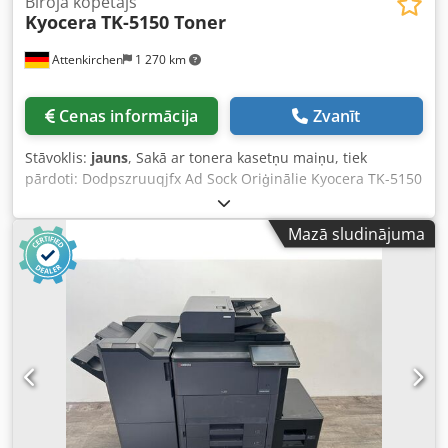
Biroja kopētājs
Kyocera
TK-5150 Toner
Attenkirchen
1 270 km
Cenas informācija
Zvanīt
Stāvoklis:
jauns
, Sakā ar tonera kasetņu maiņu, tiek
pārdoti: Dodpszruuqjfx Ad Sock Oriģinālie Kyocera TK-5150
toneri. 3 melnas kasetes. 3 dzeltenas kasetes. 2 ciānas
kasetes. 3 fuksijas kasetes. Pārdošana ar rēķinu, apmaksa
Mazā sludinājuma
pirms piegādes. Mērķis ir pārdot par 60 % no jaunās
cenas.