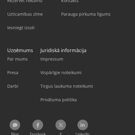
Rezervēt reklāmu
Kontakts
Uzticamības zīme
Parauga pirkuma līgums
Iesniegt izsoli
Uzņēmums
Juridiskā informācija
Par mums
Impressum
Presa
Vispārīgie noteikumi
Darbi
Tirgus laukuma noteikumi
Privātuma politika
Blog
Facebook
X
LinkedIn