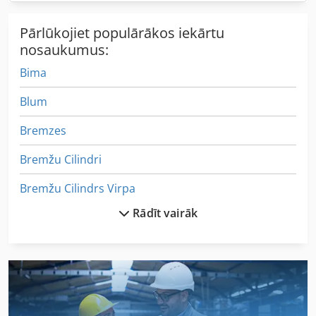
Pārlūkojiet populārākos iekārtu
nosaukumus:
Bima
Blum
Bremzes
Bremžu Cilindri
Bremžu Cilindrs Virpa
Rādīt vairāk
Brevini Pārnesumu Planetārā Pārnesuma
Cepeškrāsns
Durvju Ražošana
Enerģijas Ražošana