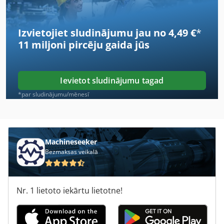
Karuselis
Izvietojiet sludinājumu jau no 4,49 €
*
Matra Presse
11 miljoni pircēju
gaida jūs
Msk
Nospiediet Bremžu + Eclair
Ievietot sludinājumu tagad
Pagrieziena Koka Virpas
*par sludinājumu/mēnesī
Papīra Griezējs
Prisma
Machineseeker
Bezmaksas veikalā
Prizmas Malšanas Griezēji
Pārsniegšanas Bremzes
Nr. 1 lietoto iekārtu lietotne!
Ražošanas
Sipa