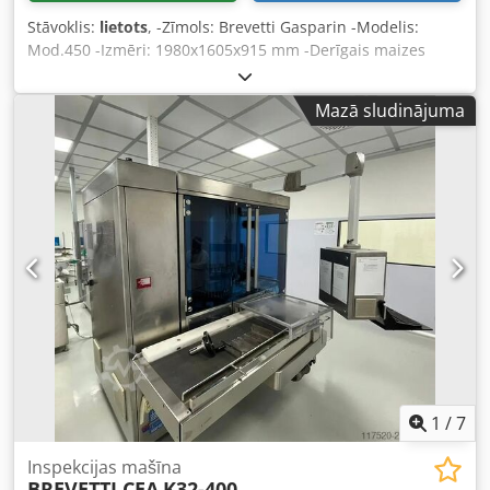
Stāvoklis:
lietots
, -Zīmols: Brevetti Gasparin -Modelis:
Mod.450 -Izmēri: 1980x1605x915 mm -Derīgais maizes
garuma caurlaides izmērs: 400–500 mm -Derīgais maizes
augstuma caurlaides izmērs: 100–140 mm -Standarta
Mazā sludinājuma
šķēles biezums: 8,5 / 9,5 / 10,5 / 11,5 / 12,5 / 13,5 mm -
Stundas produktivitāte (sagrieztas maizes): 300–500 gab
Csdpowx Rkqjfx Amrsha -Jauda: 1,1 kW -Dzinēja jauda: 1,5
ZS -Kompresora dzinēja jauda: 2 ZS -Spriegums: 380V /
50Hz / 3 fāzes -Svars: 385 kg -Ražošanas gads: 2003
1
/
7
Inspekcijas mašīna
BREVETTI CEA
K32-400