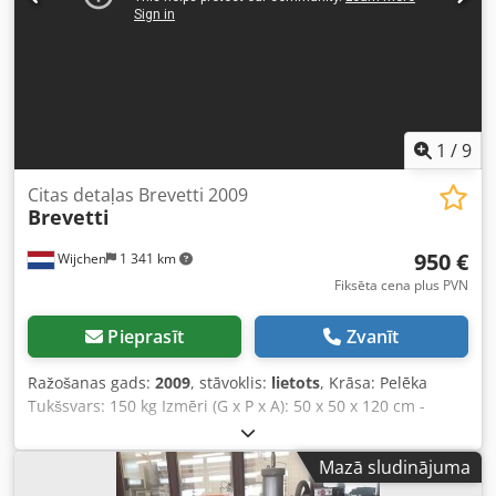
1
/
9
Citas detaļas Brevetti 2009
Brevetti
950 €
Wijchen
1 341 km
Fiksēta cena plus PVN
Pieprasīt
Zvanīt
Ražošanas gads:
2009
, stāvoklis:
lietots
, Krāsa: Pelēka
Tukšsvars: 150 kg Izmēri (G x P x A): 50 x 50 x 120 cm -
Izlaiduma gads: 2009 - Dokumentācija pieejama: Nē - CE
sertifikāts: Nav - Sērijas numurs: 1248S Cedpfx
Mazā sludinājuma
Amsyymzhsroha - Transportēšanas izmēri: 500 mm x 500