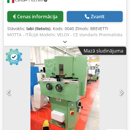
Cantù
1 635 km
Cenas informācija
Zvanīt
Stāvoklis:
labi (lietots)
, Kods: 0040 Zīmols: BREVETTI
MOTTA - ITĀLIJA Modelis: VELOX - CE standarts Pneimatiska
savienošanas iekārta koka un MDF rāmjiem, piemērota
mēbeļu, durvju, logu un dažādu izstrādājumu ražošanai –
Mazā sludinājuma
atbilst CE standartam. Tehniskie dati: Savienošanas bloks:
NR Apstrādājamā stieņa izmēri: Maks. platums 120 mm –
maks. augstums 70 mm – min. platums 5 mm – min.
augstums 5 mm Codpfx Asv Am Ibomreha Iespējamā
ražība stundā: 150/200 gatavi rāmji Saspiestais gaiss: 6 bar
Kopējie izmēri: 500 x 680 x 1250 mm (augstums) Svars: 75
kg