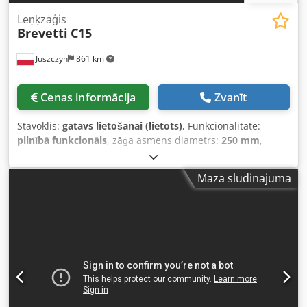
Leņķzāģis
Brevetti
C15
Juszczyn
861 km
Cenas informācija
Zvanīt
Stāvoklis:
gatavs lietošanai (lietots)
, Funkcionalitāte:
pilnībā funkcionāls
, zāģa asmens diametrs:
250 mm
,
rotācijas ātrums (min.):
3 250 apgr./min
, Dubultā leņķzāģis
Brevetti C15 Iekārta paredzēta griešanai 45° leņķī
Mazā sludinājuma
Pielietojums: dekoratīvo rāmju, mēbeļu durvju rāmju, stikla
līstiņu griešanai Maks/min zāģa diametrs: 275/250 mm
Zāģa griešanās ātrums: 3250 apgr./min Chodpfsxyxhdjx
Amrja Motora jauda: 2×1,5 kW Pneimatiska materiāla
fiksācija Pneimatiska griešanas agregāta padeve 2×
nosūces sprauslas 100 mm