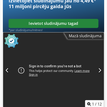
Izvietojiet sludinājumu jau no 4,49 €
*
11 miljoni pircēju
gaida jūs
Ievietot sludinājumu tagad
*par sludinājumu/mēnesī
Mazā sludinājuma
1
/
12