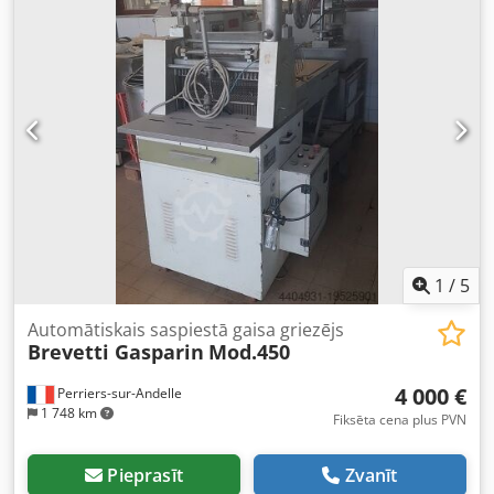
mm x 1200 mm (g x p x a) - Transporta svars [kg]: 150 kg -
Transporta vienību skaits [gab.]: 1 Finansiāla informācija
PVN: Norādītā cena bez PVN PVN/Starpposma aplikšana:
PVN atskaitāms uzņēmumiem Piegāde un apmaiņa
jebkuras rūpniecības jomas precēm iespējama jebkurā
laikā Yorick Diebels
1
/
5
Automātiskais saspiestā gaisa griezējs
Brevetti Gasparin
Mod.450
4 000 €
Perriers-sur-Andelle
1 748 km
Fiksēta cena plus PVN
Pieprasīt
Zvanīt