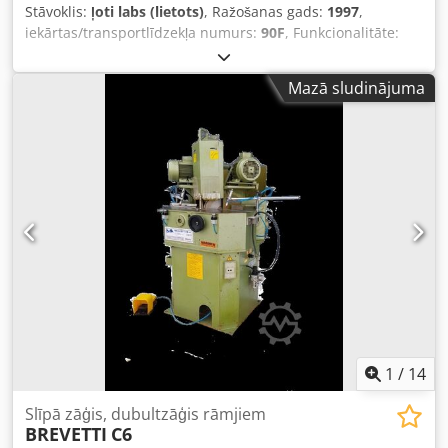
Stāvoklis:
ļoti labs (lietots)
, Ražošanas gads:
1997
,
iekārtas/transportlīdzekļa numurs:
90F
, Funkcionalitāte:
pilnībā funkcionāls
, Dubultā leņķzāģis ar 250–275 mm
diametra ripzāģa asmeņiem, griešanas leņķis 45°+45° un
Mazā sludinājuma
fiksēta atdure. Operators veic 45° horizontālo griezumu,
pavelkot vienu asmeni vienlaicīgi. Plaša griešanas jauda
(120 mm platumā un 80 mm augstumā). Chodpfxsy Iag To
Amrea Precīza un augstas kvalitātes griešana gan mīkstajā,
gan cietajā kokā – PS un visi MDF materiāli. Zems trokšņu
līmenis un augsti drošības standarti. Īpaši piemērots
visiem rāmētājiem ar nelielām sērijām ražošanā.
1
/
14
Slīpā zāģis, dubultzāģis rāmjiem
BREVETTI
C6