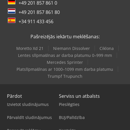
+49 201 857 861 0
+49 201 857 861 80
+34 911 433 456
Pašreizējās iekārtu meklēšanas:
Moretto Xd 21
Niemann Dissolver
Ciklona
Lentes slīpmašīnas ar darba platumu 0–999 mm
Mercedes Sprinter
Platslīpmašīnas ar 1000–1099 mm darba platumu
Trumpf Trupunch
Pārdot
Serviss un atbalsts
Izvietot sludinājumus
Pieslēgties
Pārvaldīt sludinājumus
BUJ/Palīdzība