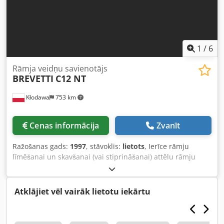
1
/
6
Rāmja veidņu savienotājs
BREVETTI
C12 NT
Kłodawa
753 km
Cenas informācija
Zvanīt
Ražošanas gads:
1997
, stāvoklis:
lietots
, Ierīce rāmju
līmēšanai un skavšanai (vai stiprināšanai) attēlu rāmju
izgatavošanai. Chsdpfxjdbycaj Amrea
Atklājiet vēl vairāk lietotu iekārtu