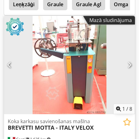
u
Leņķzāģi
Graule
Graule Agl
Omga
Mazā sludinājuma
1
/
8
Koka karkasu savienošanas mašīna
BREVETTI MOTTA - ITALY
VELOX