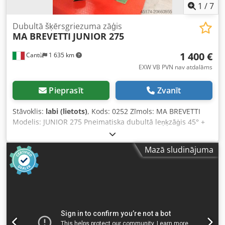
1
/
7
Dubultā šķērsgriezuma zāģis
MA BREVETTI
JUNIOR 275
1 400 €
Cantù
1 635 km
EXW VB PVN nav atdalāms
Pieprasīt
Zvanīt
Stāvoklis:
labi (lietots)
, Kods: 0252 Zīmols: MA BREVETTI
Modelis: JUNIOR 275 Pneimatiska dubultā leņķzāģis 45° +
45° griezumiem abos galos, rāmiem un līstēm jebkuras
formas un veida Tehniskie dati: Asmens diametrs 275 mm
Mazā sludinājuma
F30 Maksimālā griešanas jauda: platums 70 mm -
augstums 90 mm Ražošanas intensitāte apmēram 700/800
griezumi Motori: 2 gab. pa 2 Hp katrs – 2800 apgr./min.
Barošana: 380 V / 50 Hz Chodpfxex Au A Nj Amrja Darbības
spiediens: 6 bar Nosūkšanas pieslēguma diametrs: 100
mm Kopējie izmēri: 850 x 700 x 1400 mm Svars: 265 kg