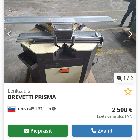
1
/
2
Leņķzāģis
BREVETTI
PRISMA
2 500 €
Lukovica
1 374 km
Fiksēta cena plus PVN
Pieprasīt
Zvanīt