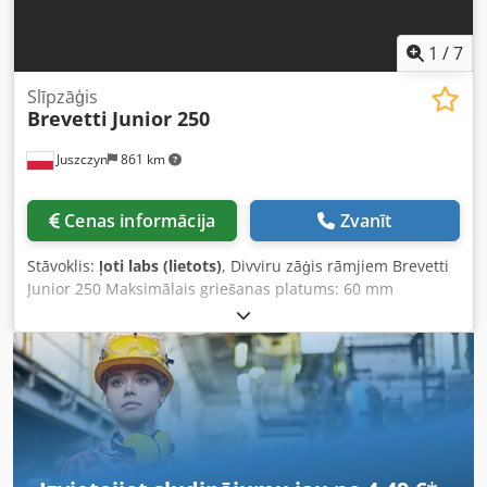
1
/
7
Slīpzāģis
Brevetti
Junior 250
Juszczyn
861 km
Cenas informācija
Zvanīt
Stāvoklis:
ļoti labs (lietots)
, Divviru zāģis rāmjiem Brevetti
Junior 250 Maksimālais griešanas platums: 60 mm
Maksimālais griešanas augstums: 60 mm Griešana 45°
leņķī Maksimālais zāģa diametrs: 250 mm Griešanas cikls:
augšā-lejā Zāģa padeves ātruma plūdena regulācija
Dzinēja jauda: 2 × 1,5 kW Csdpfx Aswdw Tvsmrsha Skavu
pieslēgumi: 2 × 100 mm