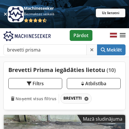
Machineseeker
Uz lietotni
Bezmaksas veikalā
Pārdot
Meklēt
Brevetti Prisma iegādāties lietotu
(10)
Filtrs
Atbilstība
BREVETTI
Noņemt visus filtrus
Mazā sludinājuma