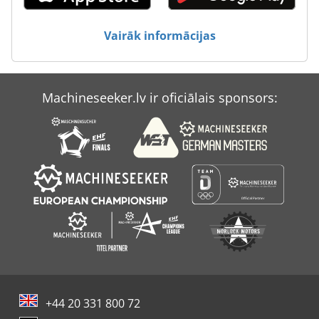
Skrāpji
Vairāk informācijas
Spirāle
Spirālveida Lāpstiņas
Machineseeker.lv ir oficiālais sponsors:
Spirālveida Saistošs
Vema
+44 20 331 800 72