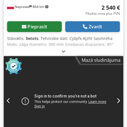
2 540 €
Naprawa
864 km
Fiksēta cena plus PVN
Pieprasīt
Zvanīt
Stāvoklis:
lietots
, Tehniskie dati: Cjdpfx Ajzht Sasmreha
Maks. zāģa diametrs: 300 mm Griešanas diapazons: 45°
Pneimatiska materiāla piespiešana Zāģa pārsegs
Pneimatiska zāģu pacelšana Darba spiediens: 6 atm.
Mazā sludinājuma
Drošības slēdzis Barošana: 400 V Dzinēju jauda: 2x1,5 kW