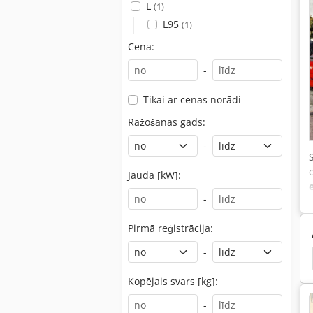
L
(1)
L95
(1)
Cena:
-
Tikai ar cenas norādi
Ražošanas gads:
-
Jauda [kW]:
-
Pirmā reģistrācija:
-
 Priekšējo Iekrāvēju
Priekšējo Iekrāvēju Mb Trac
Kopējais svars [kg]:
-