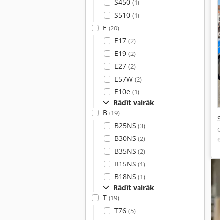
S450
(1)
S510
(1)
E
(20)
E17
(2)
E19
(2)
E27
(2)
E57W
(2)
E10e
(1)
Rādīt vairāk
B
(19)
B25NS
(3)
B30NS
(2)
B35NS
(2)
B15NS
(1)
B18NS
(1)
Rādīt vairāk
T
(19)
T76
(5)