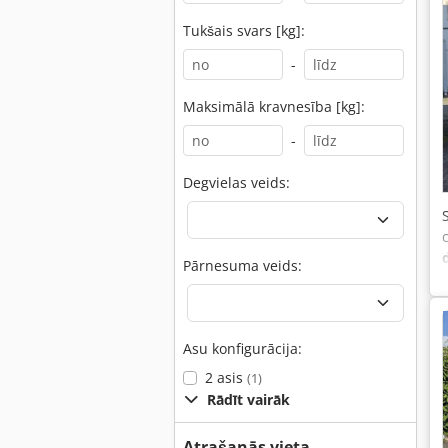
Tukšais svars [kg]:
-
Maksimālā kravnesība [kg]:
-
Degvielas veids:
Pārnesuma veids:
Asu konfigurācija:
2 asis
(1)
Rādīt vairāk
Atrašanās vieta