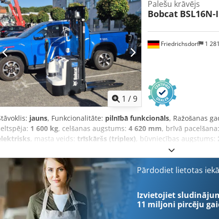
Palešu krāvējs
Bobcat
BSL16N-I
Friedrichsdorf
1 28
1
/
9
Stāvoklis:
jauns
, Funkcionalitāte:
pilnībā funkcionāls
, Ražošanas ga
celtspēja:
1 600 kg
, celšanas augstums:
4 620 mm
, brīvā pacelšana
elektrisks
, masta veids:
trīskāršs (triplex)
, būvniecības augstums:
tukšais svars:
1 340 kg
, kopējais garums:
1 964 mm
, piedziņas veid
mm
, Paaugstinātās pacelšanas rati Slodzes centrs: 600 Csdewi A
Masta tips: Triplex Stāvoklis: Jauna ierīce Tehniskais stāvoklis: Jauns
Pārdodiet lietotas iek
Priekšējo riteņu stāvoklis: 80 - 100% Aizmugurējo riteņu tips: Poliur
100% Akumulatora spriegums: 24V Akumulatora ietilpība: 150Ah Aku
Izvietojiet sludināju
ražošanas gads: 2025 Akumulatora stāvoklis: 80 - 100% Sākotnējais 
11 miljoni pircēju
gai
sertifikāts, Apkopes neprasošs litija jonu akumulators,