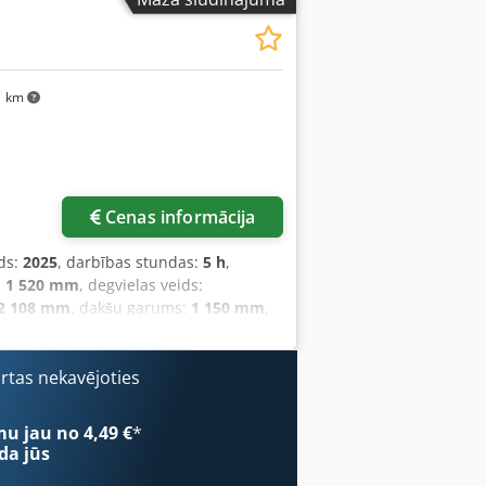
1 km
Cenas informācija
ds:
2025
, darbības stundas:
5 h
,
:
1 520 mm
, degvielas veids:
2 108 mm
, dakšu garums:
1 150 mm
,
s:
Elektro
, konstrukcijas platums:
820
cgepfx Ahtsha Dakšu platums: 560 mm
 Priekšējo riteņu tips: Poliuretāns
ārtas nekavējoties
etāns Aizmugurējo riteņu stāvoklis: 80 -
mulatora tips: Litija jonu Akumulatora
mu jau no 4,49 €
*
pacēlums, pilns brīvais pacēlums, CE
da jūs