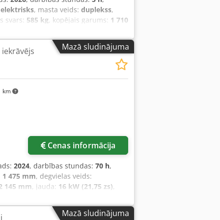
:
elektrisks
, masta veids:
duplekss
,
is svars:
585 kg
, kopējais garums:
1 710
stpalešu pacēlājs Slodzes smaguma
s: Duplex Stāvoklis: Jauna iekārta
Mazā sludinājuma
 iekrāvējs
o riepu stāvoklis: 80 - 100%
80 - 100% Akumulatora spriegums: 24V
ps: Litija jonu Akumulatora ražošanas
neprasoša litija jonu baterija 24 V
1 km
Cenas informācija
ads:
2024
, darbības stundas:
70 h
,
:
1 475 mm
, degvielas veids:
2 145 mm
, jauda:
16 kW (21,75 zs)
,
s svars:
4 850 kg
, kopējais garums:
mm
, Elektriskais 4-riteņu iekrāvējs
Mazā sludinājuma
i
zums: 45 mm ISO klase: ISO klase 3 =