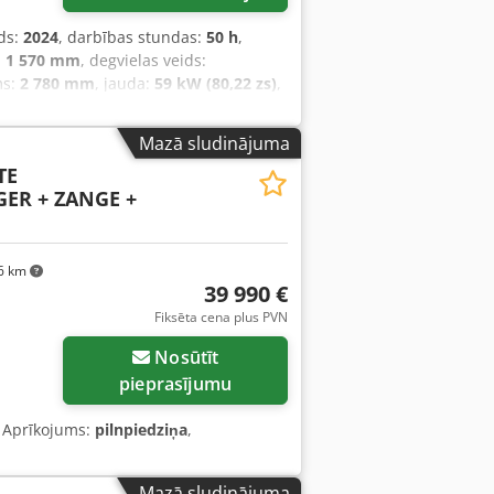
ds:
2024
, darbības stundas:
50 h
,
:
1 570 mm
, degvielas veids:
ms:
2 780 mm
, jauda:
59 kW (80,22 zs)
,
s svars:
12 406 kg
, piedziņas veids:
m Dakšu biezums: 75 mm ISO klase:
Mazā sludinājuma
 Ātruma klase: 20 Stāvoklis: Jauna
TE
ga Chsdpjxr R Efsfx Ahtea Priekšējo
ER + ZANGE +
gurējo riepu stāvoklis: Jaunas Sānu
arba apgaismojums aizmugurē, darba
ertifikāts, iekšējais spogulis, ārējais
6 km
39 990 €
Fiksēta cena plus PVN
Nosūtīt
pieprasījumu
, Aprīkojums:
pilnpiedziņa
,
Mazā sludinājuma