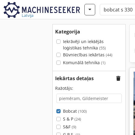
Latvija
Kategorija
Iekrāvēji un iekšējās
loģistikas tehnika
(55)
Būvniecības iekārtas
(44)
Komunālā tehnika
(1)
Iekārtas detaļas
Ražotājs:
Bobcat
(100)
S & P
(24)
S&F
(9)
G.P.S.
(1)