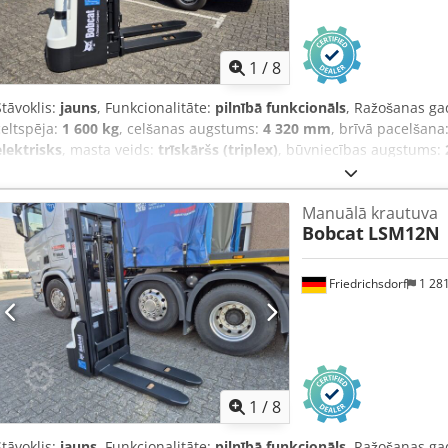
sviru 4 hidro funkcijām, braukšanas virziena pārslēgšana roku bals
1
/
8
Stāvoklis:
jauns
, Funkcionalitāte:
pilnībā funkcionāls
, Ražošanas ga
celtspēja:
1 600 kg
, celšanas augstums:
4 320 mm
, brīvā pacelšana
elektrisks
, masta veids:
trīskāršs (triplex)
, būvniecības augstums:
tukšais svars:
1 340 kg
, kopējais garums:
1 964 mm
, piedziņas veid
mm
, Augšējais palešu pacēlājs Svara smaguma punkts: 600 Dakšu 
Manuālā krautuva
Cedpfx Ajwzpc Djhtsha Stāvoklis: Jauna ierīce Tehniskais stāvoklis: J
Bobcat
LSM12N
Priekšējo riepu stāvoklis: 80 - 100% Aizmugurējo riepu tips: Poliure
100% Akumulatora spriegums: 24V Akumulatora ietilpība: 300Ah Ak
ražošanas gads: 2024 Akumulatora stāvoklis: 80 - 100% Pilns brīvā p
Friedrichsdorf
1 28
Aquamatik akumulatora šūnām
1
/
8
Stāvoklis:
jauns
, Funkcionalitāte:
pilnībā funkcionāls
, Ražošanas ga