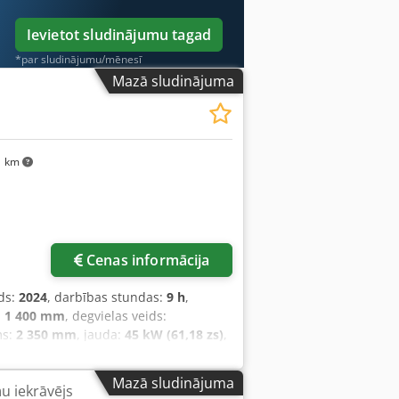
Ievietot sludinājumu tagad
*par sludinājumu/mēnesī
Mazā sludinājuma
1 km
Cenas informācija
ds:
2024
, darbības stundas:
9 h
,
:
1 400 mm
, degvielas veids:
ms:
2 350 mm
, jauda:
45 kW (61,18 zs)
,
s svars:
4 850 kg
, kopējais garums:
m
, Dīzeļa iekrāvējs Smaguma centrs:
Mazā sludinājuma
ņu iekrāvējs
x Transmisija: Hidrotransformatora