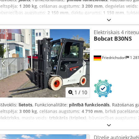
celtspēja:
1 200 kg
, celšanas augstums:
3 200 mm
, degvielas veids
būvniecības augstums:
2 150 mm
, dakšu garums:
1 150 mm
, tukša
mm
, piedziņas veids:
Elektro
, konstrukcijas platums:
800 mm
, Aug
punkts: 600 Dakšu platums: 180 mm Dakšu biezums: 60 mm Masta tip
Elektriskais 4 riteņu
Tehniskais stāvoklis: Jauns Priekšējo riepu tips: Poliuretāns Priekšēj
Bobcat
B30NS
Aizmugurējo riepu tips: Poliuretāns Aizmugurējo riepu stāvoklis: 
Cedpfx Aey Uz Sqehteha Akumulatora ietilpība: 60Ah Akumulatora ti
gads: 2026 Akumulatora stāvoklis: 80 - 100% CE sertifikāts, Apkopes 
Friedrichsdorf
1 28
1
/
10
Stāvoklis:
lietots
, Funkcionalitāte:
pilnībā funkcionāls
, Ražošanas g
celtspēja:
3 000 kg
, celšanas augstums:
4 710 mm
, brīvā pacelšana
elektrisks
, masta veids:
trīskāršs (triplex)
, būvniecības augstums:
dakšas rāmja platums:
1 116 mm
, dakšu garums:
1 200 mm
, tukšai
2 520 mm
, piedziņas veids:
Elektro
, konstrukcijas platums:
1 244 
Dīzeļie autoiekrāvēj
Slodzes smaguma centrs: 500 mm Dakšu platums: 122 mm Dakšu bie