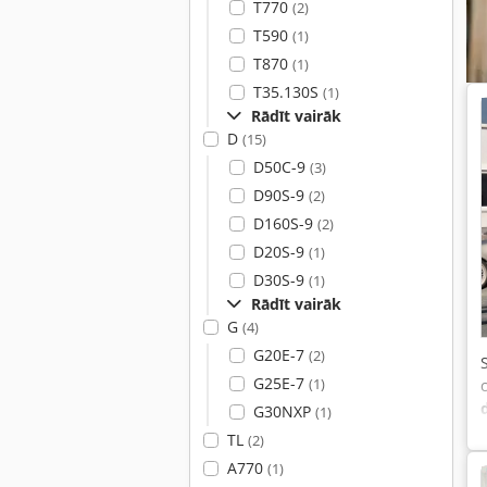
T770
(2)
T590
(1)
T870
(1)
T35.130S
(1)
Rādīt vairāk
D
(15)
D50C-9
(3)
D90S-9
(2)
D160S-9
(2)
D20S-9
(1)
D30S-9
(1)
Rādīt vairāk
G
(4)
G20E-7
(2)
G25E-7
(1)
G30NXP
(1)
TL
(2)
A770
(1)