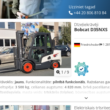
Uzziniet tagad
+44 20 806 810 84
Dīzeļiekrāvēji
Bobcat
D35NXS
Friedrichsdorf
1 28
1
/
9
Stāvoklis:
jauns
, Funkcionalitāte:
pilnībā funkcionāls
, Ražošanas ga
celtspēja:
3 500 kg
, celšanas augstums:
4 820 mm
, brīvā pacelšana
dīzeļdegviela
, masta veids:
trīskāršs (triplex)
, būvniecības augstu
dakšas rāmja platums:
1 190 mm
, dakšu garums:
1 200 mm
, tukšai
2 750 mm
, piedziņas veids:
Diesel
, konstrukcijas platums:
1 290 m
Elektriskais trīsrite
500 mm ISO klase: ISO klase 3 = 2 500 - 4 999 kg Masta tips: Triple