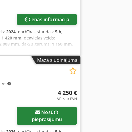
tā
Cenas informācija
ds:
2024
, darbības stundas:
5 h
,
:
1 420 mm
, degvielas veids:
2 008 mm
, dakšu garums:
1 150 mm
,
s:
Elektro
, konstrukcijas platums:
820
platums: 560 mm Masta veids: Triplex
Mazā sludinājuma
auns Priekšējo riepu tips: Poliuretāns
tāns Aizmugurējo riepu stāvoklis: 80 -
umulatora tips: PzS Akumulatora
acēluma masts, CE sertifikāts,
1 km
4 250 €
VB plus PVN
Nosūtīt
pieprasījumu
ds:
2026
, darbības stundas:
5 h
,