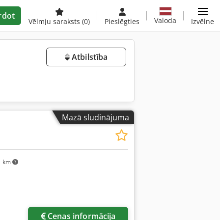
rdot
Valoda
Vēlmju saraksts
(0)
Pieslēgties
Izvēlne
Atbilstība
Mazā sludinājuma
1 km
Cenas informācija