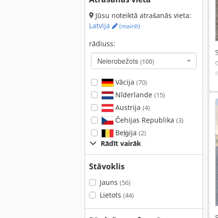
Jūsu noteiktā atrašanās vieta:
Latvija
(mainīt)
rādiuss:
Neierobežots
(100)
Vācija
(70)
Nīderlande
(15)
Austrija
(4)
Čehijas Republika
(3)
Beļģija
(2)
Rādīt vairāk
Stāvoklis
Jauns
(56)
Lietots
(44)