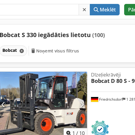
Meklēt
Pā
Bobcat S 330 iegādāties lietotu
(100)
Bobcat
Noņemt visus filtrus
Dīzeļiekrāvēji
Bobcat
D 80 S - 9
Friedrichsdorf
1 28
1
/
10