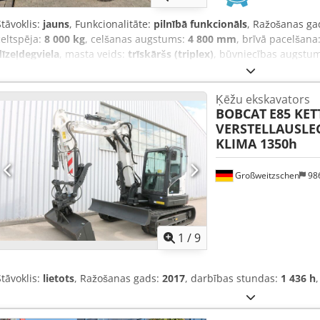
Stāvoklis:
jauns
, Funkcionalitāte:
pilnībā funkcionāls
, Ražošanas ga
celtspēja:
8 000 kg
, celšanas augstums:
4 800 mm
, brīvā pacelšana
dīzeļdegviela
, masta veids:
trīskāršs (triplex)
, būvniecības augstu
dakšas rāmja platums:
2 240 mm
, dakšu garums:
2 400 mm
, tukšai
Diesel
, Dīzeļa iekrāvējs Slodzes centrs: 600 Dakšu platums: 180 m
Ķēžu ekskavators
Terminal West Masta tips: Triplex Transmisija: Hidrotransformatora
BOBCAT
E85 KET
iekārta Tehniskais stāvoklis: Jauns Priekšējo riepu tips: Superelastī
VERSTELLAUSLEG
riepu stāvoklis: Jaunas Aizmugurējo riepu tips: Superelastīga Aizmu
KLIMA 1350h
nobīde, dakšu platuma regulēšanas ierīce, 3. vārsts, 4. vārsts, d
apgaismojums priekšā, apkure, pilna kabīne, pilns brīvpacēlums, CE s
spogulis, bākuguns, sēdeklis, priekšējā un aizmugurējā kamera.
Großweitzschen
98
1
/
9
Stāvoklis:
lietots
, Ražošanas gads:
2017
, darbības stundas:
1 436 h