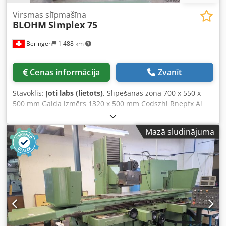
Virsmas slīpmašīna
BLOHM
Simplex 75
Beringen
1 488 km
Cenas informācija
Zvanīt
Stāvoklis:
ļoti labs (lietots)
, Slīpēšanas zona 700 x 550 x
500 mm Galda izmērs 1320 x 500 mm Codszhl Rnepfx Ai
Rjrf Magnētiskā plāksne 700 x 500 mm Slīpripas izmērs
diametrs x platums x caurums 400 x 80 x 127 mm Slīpripas
Mazā sludinājuma
apgriezieni 1400 / 2800 apgr./min Dažādi piederumi
MARCELS MASCHINEN AG