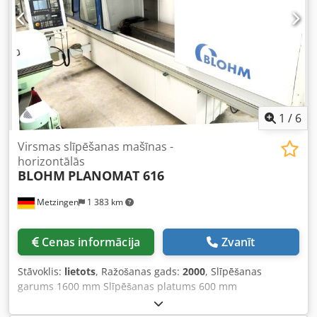
1
/
6
Virsmas slīpēšanas mašīnas -
horizontālās
BLOHM
PLANOMAT 616
Metzingen
1 383 km
Cenas informācija
Zvanīt
Stāvoklis:
lietots
, Ražošanas gads:
2000
, Slīpēšanas
garums 1600 mm Slīpēšanas platums 600 mm
Saglabājamā detaļas augstums 500 mm Kopējais
pieslēguma jaudas patēriņš 50 kW P I E D Ā V Ā J U M S