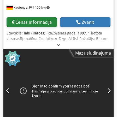
mm - Blakus stāvoša dzesēšanas šķidruma sistēma ar
Kaufungen
1 156 km
magnētisko filtru filtra korpusā - Cirkulācijas eļļošana
slīpēšanas vārpstai - Blakus stāvošs vadības skapis (800 x
500 mm) - Grozāms vadības pults - Lietošanas instrukcija
Cenas informācija
Zvanīt
un rezerves daļu katalogs Nepieciešamā platība (G x P x A):
3000 x 2200 x 2100 mm Plakanslīpmašīnas svars: 3000 kg
Stāvoklis:
labi (lietots)
, Ražošanas gads:
1997
, 1 lietota
Vadības skapja svars: 200 kg Labā stāvoklī
virsmaslīpmašīna Credpfxexr Dzgo Ai Rsf Ražotājs: Blohm
Tips: Planomat 408 Izgatavošanas gads: 1997 Tehniskie
dati: Slīpēšanas garums: 800 mm Slīpēšanas platums: 400
Mazā sludinājuma
mm Magnētiskā plāksne: 800 x 400 mm Slīpripas diametrs:
400 mm Slīpripas platums: 80 mm Iekārtas svars: apm. 4,5
t Izmēri: apm. G 3200 mm P 2300 mm A 2200 mm Aprīkota
ar lentes filtrēšanas iekārtu.