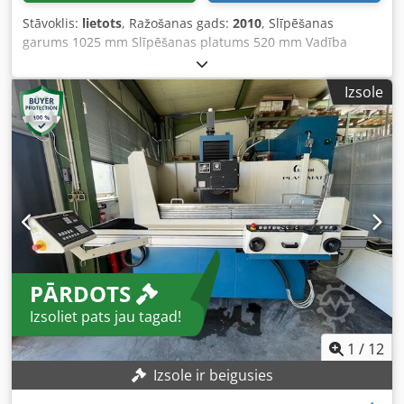
Stāvoklis:
lietots
, Ražošanas gads:
2010
, Slīpēšanas
garums 1025 mm Slīpēšanas platums 520 mm Vadība
SINUMERIK 840 D Credjvxwinepfx Ai Ref Instrumenta
stiprinājums HSK-A 63 A ass ° Darba detaļas svars 30 kg
Izsole
Slīpēšanas vārpstas un galda attālums min./maks. 473,5 -
1023,5 mm X ass 520 mm Y ass 550 mm Z ass 1000 mm V
ass 166 mm X ass padeve 4 - 6 000 mm/min Y ass padeve 4
- 4 000 mm/min Z ass padeve 30 - 25 000 mm/min Galda
izmēri 1 400 x 874 mm Slīpēšanas vārpstas ātrumi
bezpakāpju 0 - 12 000 apgr./min Slīpēšanas motora jauda
35,00 kW Slīpripas diametrs min./maks. 100 / 300 mm
Slīpripas platums 60 mm Kopējais jaudas patēriņš 100,00
kW Iekārtas svars apm. 11,00 t Telpas prasības apm. 8,60 x
7,25 x A3,80 m Profila slīpmašīna 5 asu izpildījumā ar
PĀRDOTS
SIEMENS SIN840D, dubultais dalītājs (B- C ass), V ass
(dzesēšanas šķidruma sprauslas). Instrumentu maiņas
Izsoliet pats jau tagad!
ierīce EROWA (iekārtu var darbināt arī bez automātiskā
instrumentu mainītāja), ugunsdzēšanas sistēma,
1
/
12
sagatavots Renishaw mērinstrumentam. Bez vadības
Izsole ir beigusies
datora instrumentu/darba detaļu pārvaldībai. Bez
dzesēšanas šķidruma sistēmas – iepriekš bija pieslēgta