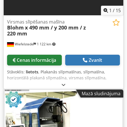
1
/
15
Virsmas slīpēšanas mašīna
Blohm
x 490 mm / y 200 mm / z
220 mm
Wiefelstede
1 122 km
Cenas informācija
Zvanīt
Stāvoklis:
lietots
, Plakanās slīpmašīnas, slīpmašīna,
horizontālā plakanā slīpmašīna, virsmas slīpmašīna,
magnētiskā slīpmašīna, instrumentu slīpmašīna -Ražotājs:
Blohm, horizontālā plakanā slīpmašīna -Galda izmērs: 770
Mazā sludinājuma
x 140 mm, pagrieziena iespēja -Pārvietošanas ceļi: x 490
mm / y 200 mm / z 220 mm -Izmēri: 1030/870/H1510 mm
Codet N Adbspfx Ai Rjrf -Kopējais svars: 403 kg