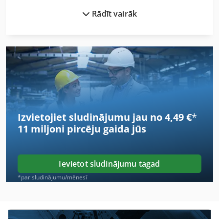
Rādīt vairāk
Blohm Simplex 7
Bohm Kruse
Drukāšanas Bloks
Eumach
Grāmatu Atpakaļ
Izvietojiet sludinājumu jau no 4,49 €
*
Hermle
11 miljoni pircēju
gaida jūs
Index C100
Knopp Slīpēšanas Mašīna
Ievietot sludinājumu tagad
Knuth
*par sludinājumu/mēnesī
Knuth Basic Plus
Knuth Kb 1400