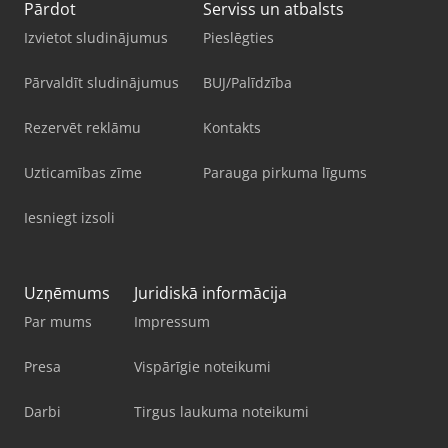
Pārdot
Serviss un atbalsts
Izvietot sludinājumus
Pieslēgties
Pārvaldīt sludinājumus
BUJ/Palīdzība
Rezervēt reklāmu
Kontakts
Uzticamības zīme
Parauga pirkuma līgums
Iesniegt izsoli
Uzņēmums
Juridiskā informācija
Par mums
Impressum
Presa
Vispārīgie noteikumi
Darbi
Tirgus laukuma noteikumi