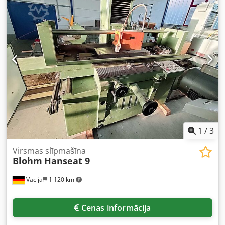
centram:
575 mm
, slīpripas platums:
50 mm
, kopējais
svars:
3 000 kg
, nepieciešamais augstums:
2 300 mm
,
telpas prasība garums:
2 960 mm
, nepieciešamais
platums:
3 200 mm
, lietota plaknes slīpmašīna Cjdpsy Ry
Dqsfx Ai Rorf Ļoti labi uzturētā stāvoklī
1
/
3
Virsmas slīpmašīna
Blohm
Hanseat 9
Vācija
1 120 km
Cenas informācija