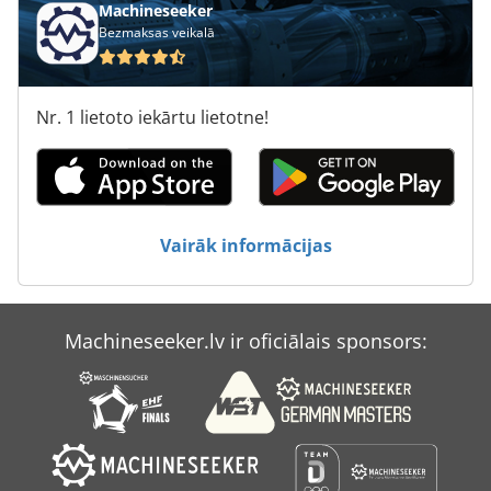
Machineseeker
Bezmaksas veikalā
Kovosvit
Lista
Nr. 1 lietoto iekārtu lietotne!
Löser Ks 100
Mazak Multiplex 620
Mazak Multiplex 6200-Ii
Vairāk informācijas
Msk
Schlebach
Machineseeker.lv ir oficiālais sponsors:
Schlebach Dsm 1000
Simplex